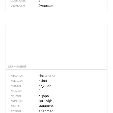
?
VIJETNAMSKI
śwaoster
VILAMOVSKI
519 – skakati
гIакIапара
ABAZINSKI
пкIэн
ADIGEJSKI
адишас
AGULSKI
?
ALBANSKI
аԥара
APHASKI
ցատկել
ARMENSKI
кIанцIизе
AVARSKI
atlanmaq
AZERSKI