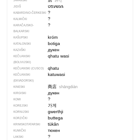
店
みせ
JAPANSKI
געשעפט
JIDIŠ
?
KABARDINO-ČERKESKI
?
KALMIČKI
?
KARAČAJSKO-
BALKARSKI
króm
KAŠUPSKI
botiga
KATALONSKI
дүкен
KAZAŠKI
qhatu wasi
KEČUANSKI
(BOLIVIJSKI)
qhatu
KEČUANSKI (CUSCO)
katuwasi
KEČUANSKI
(EKVADORSKI)
商店
shāngdiàn
KINESKI
дүкөн
KIRGISKI
?
KOMI
가게
KOREJSKI
gwerthji
KORNIJSKI
buttega
KORZIČKI
tükân
KRIMSKOTATARSKI
тюкен
KUMIČKI
?
LAKSKI