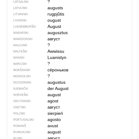
?
LATGALSKI
augusts
LATVIJSKI
rugpjū́tis
LITVANSKI
ougust
LIVONSKI
August
LUKSEMBURŠKI
augusztus
MAĐARSKI
август
MAKEDONSKI
?
MALAJSKI
Awwissu
MALTEŠKI
Luanistyn
MANSKI
?
MARIJSKI
сёроньков
MOKŠANSKI
?
MONGOLSKI
augustus
NIZOZEMSKI
der August
NJEMAČKI
august
NORVEŠKI
agost
OKCITANSKI
август
OSETSKI
sierpień
POLJSKI
agosto
PORTUGALSKI
avust
ROMANŠ
august
RUMUNJSKI
август
RUSKI