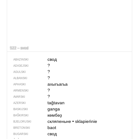
522 – svod
свод
ABAZINSKI
?
ADIGEJSKI
?
AGULSKI
?
ALBANSKI
ахыгьагьа
APHASKI
?
ARMENSKI
?
AVARSKI
tağtavan
AZERSKI
ganga
BASKIJSKI
көмбәҙ
BAŠKIRSKI
скляпеньне
•
sklapieńnie
BJELORUSKI
baot
BRETONSKI
свод
BUGARSKI