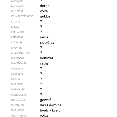
?
KOREJSKI
dorgel
KORNIJSKI
volta
KORZIČKI
qubbe
KRIMSKOTATARSKI
?
KUMIČKI
?
LAKSKI
?
LATGALSKI
velve
LATVIJSKI
skliaũtas
LITVANSKI
?
LIVONSKI
?
LUKSEMBURŠKI
boltozat
MAĐARSKI
свод
MAKEDONSKI
?
MALAJSKI
?
MALTEŠKI
?
MANSKI
?
MARIJSKI
?
MOKŠANSKI
?
MONGOLSKI
gewelf
NIZOZEMSKI
das Gewölbe
NJEMAČKI
hvelv
•
kvelv
NORVEŠKI
vòlta
OKCITANSKI