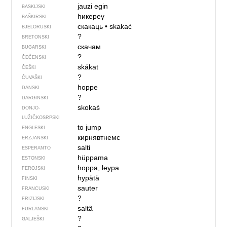
jauzi egin
BASKIJSKI
һикереү
BAŠKIRSKI
скакаць
•
skakać
BJELORUSKI
?
BRETONSKI
скачам
BUGARSKI
?
ČEČENSKI
skákat
ČEŠKI
?
ČUVAŠKI
hoppe
DANSKI
?
DARGINSKI
skokaś
DONJO­
LUŽIČKOSRPSKI
to jump
ENGLESKI
кирнявтнемс
ERZJANSKI
salti
ESPERANTO
hüppama
ESTONSKI
hoppa, leypa
FEROJSKI
hypätä
FINSKI
sauter
FRANCUSKI
?
FRIZIJSKI
saltâ
FURLANSKI
?
GALJEŠKI