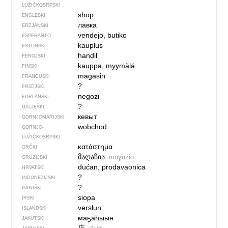
LUŽIČKOSRPSKI
shop
ENGLESKI
лавка
ERZJANSKI
vendejo, butiko
ESPERANTO
kauplus
ESTONSKI
handil
FEROJSKI
kauppa, myymälä
FINSKI
magasin
FRANCUSKI
?
FRIZIJSKI
negozi
FURLANSKI
?
GALJEŠKI
кевыт
GORNJOMARIJSKI
wobchod
GORNJO­
LUŽIČKOSRPSKI
κατάστημα
GRČKI
მაღაზია
mɑɣɑziɑ
GRUZIJSKI
dućan, prodavaonica
HRVATSKI
?
INDONEZIJSKI
?
INGUŠKI
siopa
IRSKI
verslun
ISLANDSKI
маҕаһыын
JAKUTSKI