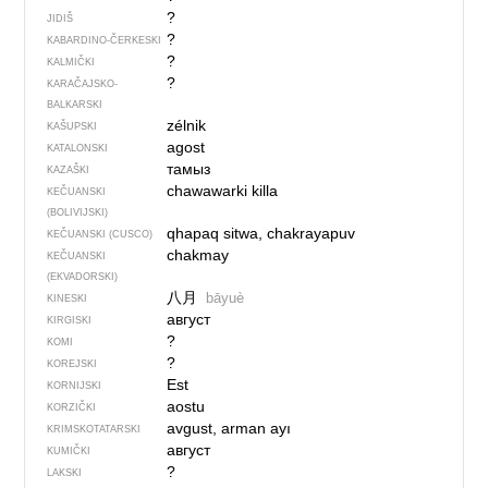
?
JIDIŠ
?
KABARDINO-ČERKESKI
?
KALMIČKI
?
KARAČAJSKO-
BALKARSKI
zélnik
KAŠUPSKI
agost
KATALONSKI
тамыз
KAZAŠKI
chawawarki killa
KEČUANSKI
(BOLIVIJSKI)
qhapaq sitwa, chakrayapuv
KEČUANSKI (CUSCO)
chakmay
KEČUANSKI
(EKVADORSKI)
八月
bāyuè
KINESKI
август
KIRGISKI
?
KOMI
?
KOREJSKI
Est
KORNIJSKI
aostu
KORZIČKI
avgust, arman ayı
KRIMSKOTATARSKI
август
KUMIČKI
?
LAKSKI