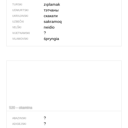
zıplamak
TURSKI
тэтчаны
UDMURTSKI
скакати
UKRAJINSKI
sakramoq
UZBEČKI
neidio
VELŠKI
?
VIJETNAMSKI
śpryngia
VILAMOVSKI
520 – okamina
?
ABAZINSKI
?
ADIGEJSKI