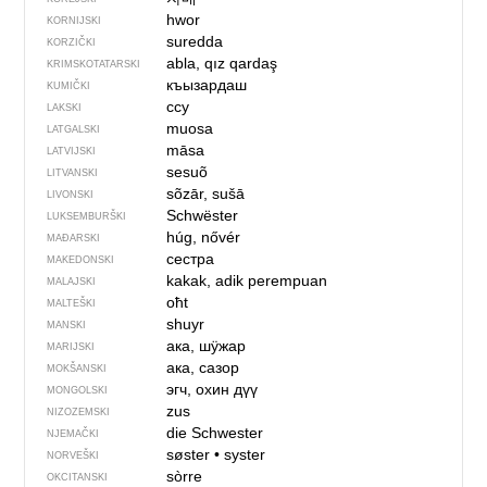
hwor
KORNIJSKI
suredda
KORZIČKI
abla, qız qardaş
KRIMSKOTATARSKI
къызардаш
KUMIČKI
ссу
LAKSKI
muosa
LATGALSKI
māsa
LATVIJSKI
sesuõ
LITVANSKI
sõzār, sušā
LIVONSKI
Schwëster
LUKSEMBURŠKI
húg, nővér
MAĐARSKI
сестра
MAKEDONSKI
kakak, adik perempuan
MALAJSKI
oħt
MALTEŠKI
shuyr
MANSKI
ака, шӱжар
MARIJSKI
ака, сазор
MOKŠANSKI
эгч, охин дүү
MONGOLSKI
zus
NIZOZEMSKI
die Schwester
NJEMAČKI
søster
•
syster
NORVEŠKI
sòrre
OKCITANSKI