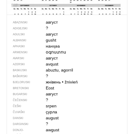
517
август
ABAZINSKI
?
ADIGEJSKI
август
AGULSKI
gusht
ALBANSKI
нанҳәа
APHASKI
օգոստոս
ARMENSKI
август
AVARSKI
avqust
AZERSKI
abuztu, agorril
BASKIJSKI
?
BAŠKIRSKI
жнівень
•
žnivień
BJELORUSKI
Eost
BRETONSKI
август
BUGARSKI
?
ČEČENSKI
srpen
ČEŠKI
ҫурла
ČUVAŠKI
august
DANSKI
?
DARGINSKI
awgust
DONJO­