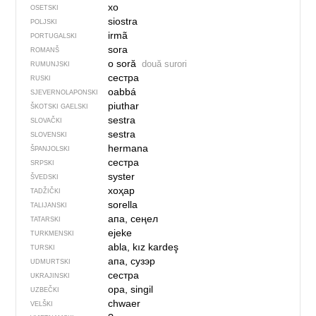
хо
OSETSKI
siostra
POLJSKI
irmã
PORTUGALSKI
sora
ROMANŠ
o soră
două surori
RUMUNJSKI
сестра
RUSKI
oabbá
SJEVER­NO­LA­PONSKI
piuthar
ŠKOTSKI GAELSKI
sestra
SLOVAČKI
sestra
SLOVENSKI
hermana
ŠPANJOLSKI
сестра
SRPSKI
syster
ŠVEDSKI
хоҳар
TADŽIČKI
sorella
TALIJANSKI
апа, сеңел
TATARSKI
ejeke
TURKMENSKI
abla, kız kardeş
TURSKI
апа, сузэр
UDMURTSKI
сестра
UKRAJINSKI
opa, singil
UZBEČKI
chwaer
VELŠKI