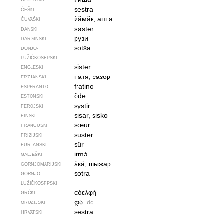
ČEČENSKI
sestra
ČEŠKI
йӑмӑк, аппа
ČUVAŠKI
søster
DANSKI
рузи
DARGINSKI
sotša
DONJO­
LUŽIČKOSRPSKI
sister
ENGLESKI
патя, сазор
ERZJANSKI
fratino
ESPERANTO
õde
ESTONSKI
systir
FEROJSKI
sisar, sisko
FINSKI
sœur
FRANCUSKI
suster
FRIZIJSKI
sûr
FURLANSKI
irmá
GALJEŠKI
ӓкӓ, шыжар
GORNJOMARIJSKI
sotra
GORNJO­
LUŽIČKOSRPSKI
αδελφή
GRČKI
და
dɑ
GRUZIJSKI
sestra
HRVATSKI