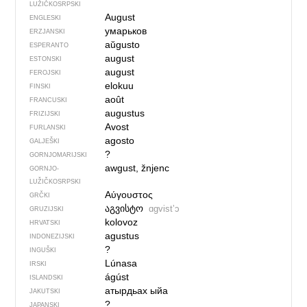
LUŽIČKOSRPSKI
August
ENGLESKI
умарьков
ERZJANSKI
aŭgusto
ESPERANTO
august
ESTONSKI
august
FEROJSKI
elokuu
FINSKI
août
FRANCUSKI
augustus
FRIZIJSKI
Avost
FURLANSKI
agosto
GALJEŠKI
?
GORNJOMARIJSKI
awgust, žnjenc
GORNJO­
LUŽIČKOSRPSKI
Αύγουστος
GRČKI
აგვისტო
ɑgvistʼɔ
GRUZIJSKI
kolovoz
HRVATSKI
agustus
INDONEZIJSKI
?
INGUŠKI
Lúnasa
IRSKI
ágúst
ISLANDSKI
атырдьах ыйа
JAKUTSKI
?
JAPANSKI