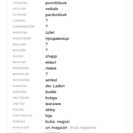
puordūtuve
LATGALSKI
veikals
LATVIJSKI
parduotùvė
LITVANSKI
?
LIVONSKI
?
LUKSEMBURŠKI
üzlet
MAĐARSKI
продавница
MAKEDONSKI
?
MALAJSKI
?
MALTEŠKI
shapp
MANSKI
кевыт
MARIJSKI
лавка
MOKŠANSKI
?
MONGOLSKI
winkel
NIZOZEMSKI
der Laden
NJEMAČKI
butikk
NORVEŠKI
botiga
OKCITANSKI
магазин
OSETSKI
sklep
POLJSKI
loja
PORTUGALSKI
butia, negozi
ROMANŠ
un magazin
două magazine
RUMUNJSKI