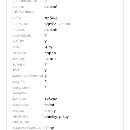
?
GORNJOMARIJSKI
skakać
GORNJO­
LUŽIČKOSRPSKI
πηδάω
GRČKI
ხტომა
xtʼɔmɑ
GRUZIJSKI
skakati
HRVATSKI
?
INDONEZIJSKI
?
INGUŠKI
léim
IRSKI
hoppa
ISLANDSKI
ыстан
JAKUTSKI
?
JAPANSKI
?
JIDIŠ
?
KABARDINO-ČERKESKI
?
KALMIČKI
?
KARAČAJSKO-
BALKARSKI
skôkac
KAŠUPSKI
saltar
KATALONSKI
секіру
KAZAŠKI
phinkiy, p’itay
KEČUANSKI
(BOLIVIJSKI)
p’itay
KEČUANSKI (CUSCO)