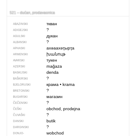
521 – dućan, prodavaonica
ткван
ABAZINSKI
?
ADIGEJSKI
дукан
AGULSKI
?
ALBANSKI
ахәаахәҭырҭа
APHASKI
խանութ
ARMENSKI
тукен
AVARSKI
mağaza
AZERSKI
denda
BASKIJSKI
?
BAŠKIRSKI
крама
•
krama
BJELORUSKI
?
BRETONSKI
магазин
BUGARSKI
?
ČEČENSKI
obchod, prodejna
ČEŠKI
?
ČUVAŠKI
butik
DANSKI
?
DARGINSKI
wobchod
DONJO­