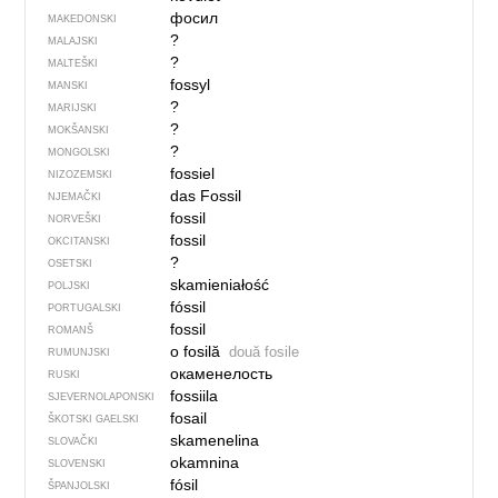
фосил
MAKEDONSKI
?
MALAJSKI
?
MALTEŠKI
fossyl
MANSKI
?
MARIJSKI
?
MOKŠANSKI
?
MONGOLSKI
fossiel
NIZOZEMSKI
das Fossil
NJEMAČKI
fossil
NORVEŠKI
fossil
OKCITANSKI
?
OSETSKI
skamieniałość
POLJSKI
fóssil
PORTUGALSKI
fossil
ROMANŠ
o fosilă
două fosile
RUMUNJSKI
окаменелость
RUSKI
fossiila
SJEVER­NO­LA­PONSKI
fosail
ŠKOTSKI GAELSKI
skamenelina
SLOVAČKI
okamnina
SLOVENSKI
fósil
ŠPANJOLSKI