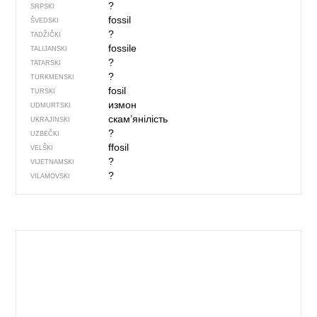
?
SRPSKI
fossil
ŠVEDSKI
?
TADŽIČKI
fossile
TALIJANSKI
?
TATARSKI
?
TURKMENSKI
fosil
TURSKI
измон
UDMURTSKI
скам’янілість
UKRAJINSKI
?
UZBEČKI
ffosil
VELŠKI
?
VIJETNAMSKI
?
VILAMOVSKI