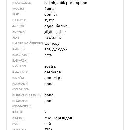
kakak, adik perempuan
INDONEZIJSKI
йиша
INGUŠKI
deirfiúr
IRSKI
systir
ISLANDSKI
аҕас, балыс
JAKUTSKI
姉妹
しまい
JAPANSKI
שוועסטער
JIDIŠ
шыпхъу
KABARDINO-ČERKESKI
эгч, дү күүкн
KALMIČKI
эгеч
KARAČAJSKO-
BALKARSKI
sostra
KAŠUPSKI
germana
KATALONSKI
апа, сіңлі
KAZAŠKI
pana
KEČUANSKI
(BOLIVIJSKI)
pana
KEČUANSKI (CUSCO)
pani
KEČUANSKI
(EKVADORSKI)
?
KINESKI
эже, карындаш
KIRGISKI
чой
KOMI
자매
KOREJSKI