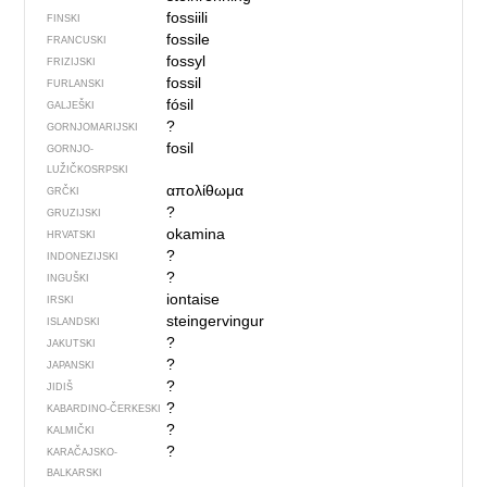
fossiili
FINSKI
fossile
FRANCUSKI
fossyl
FRIZIJSKI
fossil
FURLANSKI
fósil
GALJEŠKI
?
GORNJOMARIJSKI
fosil
GORNJO­
LUŽIČKOSRPSKI
απολίθωμα
GRČKI
?
GRUZIJSKI
okamina
HRVATSKI
?
INDONEZIJSKI
?
INGUŠKI
iontaise
IRSKI
steingervingur
ISLANDSKI
?
JAKUTSKI
?
JAPANSKI
?
JIDIŠ
?
KABARDINO-ČERKESKI
?
KALMIČKI
?
KARAČAJSKO-
BALKARSKI