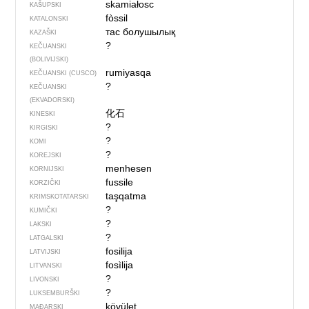
skamiałosc
KAŠUPSKI
fòssil
KATALONSKI
тас болушылық
KAZAŠKI
?
KEČUANSKI
(BOLIVIJSKI)
rumiyasqa
KEČUANSKI (CUSCO)
?
KEČUANSKI
(EKVADORSKI)
化石
KINESKI
?
KIRGISKI
?
KOMI
?
KOREJSKI
menhesen
KORNIJSKI
fussile
KORZIČKI
taşqatma
KRIMSKOTATARSKI
?
KUMIČKI
?
LAKSKI
?
LATGALSKI
fosilija
LATVIJSKI
fosìlija
LITVANSKI
?
LIVONSKI
?
LUKSEMBURŠKI
kövület
MAĐARSKI