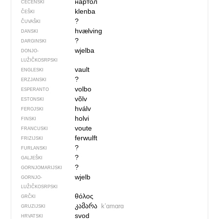
нартол
ČEČENSKI
klenba
ČEŠKI
?
ČUVAŠKI
hvælving
DANSKI
?
DARGINSKI
wjelba
DONJO­
LUŽIČKOSRPSKI
vault
ENGLESKI
?
ERZJANSKI
volbo
ESPERANTO
võlv
ESTONSKI
hválv
FEROJSKI
holvi
FINSKI
voute
FRANCUSKI
ferwulft
FRIZIJSKI
?
FURLANSKI
?
GALJEŠKI
?
GORNJOMARIJSKI
wjelb
GORNJO­
LUŽIČKOSRPSKI
θόλος
GRČKI
კამარა
kʼɑmɑrɑ
GRUZIJSKI
svod
HRVATSKI