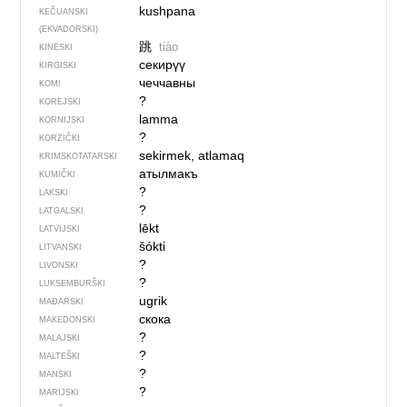
kushpana
KEČUANSKI
(EKVADORSKI)
跳
tiào
KINESKI
секирүү
KIRGISKI
чеччавны
KOMI
?
KOREJSKI
lamma
KORNIJSKI
?
KORZIČKI
sekirmek, atlamaq
KRIMSKOTATARSKI
атылмакъ
KUMIČKI
?
LAKSKI
?
LATGALSKI
lēkt
LATVIJSKI
šókti
LITVANSKI
?
LIVONSKI
?
LUKSEMBURŠKI
ugrik
MAĐARSKI
скока
MAKEDONSKI
?
MALAJSKI
?
MALTEŠKI
?
MANSKI
?
MARIJSKI