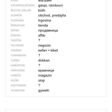
магазин
RUSKI
gávpi, rámbuvri
SJEVER­NO­LA­PONSKI
bùth
ŠKOTSKI GAELSKI
obchod, predajňa
SLOVAČKI
trgovina
SLOVENSKI
tienda
ŠPANJOLSKI
продавница
SRPSKI
affär
ŠVEDSKI
?
TADŽIČKI
negozio
TALIJANSKI
кибет
•
kibet
TATARSKI
?
TURKMENSKI
dükkan
TURSKI
?
UDMURTSKI
крамниця
UKRAJINSKI
magazin
UZBEČKI
siop
VELŠKI
?
VIJETNAMSKI
gywełn
VILAMOVSKI