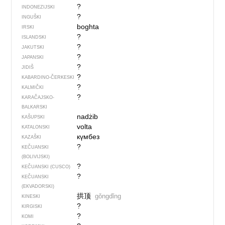
?
INDONEZIJSKI
?
INGUŠKI
boghta
IRSKI
?
ISLANDSKI
?
JAKUTSKI
?
JAPANSKI
?
JIDIŠ
?
KABARDINO-ČERKESKI
?
KALMIČKI
?
KARAČAJSKO-
BALKARSKI
nadżib
KAŠUPSKI
volta
KATALONSKI
күмбез
KAZAŠKI
?
KEČUANSKI
(BOLIVIJSKI)
?
KEČUANSKI (CUSCO)
?
KEČUANSKI
(EKVADORSKI)
拱顶
gǒngdǐng
KINESKI
?
KIRGISKI
?
KOMI