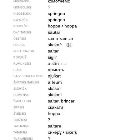
комотнемс
MOKŠANSKI
?
MONGOLSKI
springen
NIZOZEMSKI
springen
NJEMAČKI
hoppe
•
hoppa
NORVEŠKI
sautar
OKCITANSKI
гӕпп кӕнын
OSETSKI
skakać
POLJSKI
saltar
PORTUGALSKI
siglir
ROMANŠ
a sări
sar
RUMUNJSKI
прыгать
RUSKI
njuiket
SJEVER­NO­LA­PONSKI
a’ leum
ŠKOTSKI GAELSKI
skákať
SLOVAČKI
skakati
SLOVENSKI
saltar, brincar
ŠPANJOLSKI
скакати
SRPSKI
hoppa
ŠVEDSKI
?
TADŽIČKI
saltare
TALIJANSKI
сикерү
•
sikerü
TATARSKI
?
TURKMENSKI