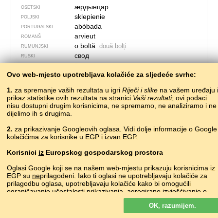
ӕрдынцар
OSETSKI
sklepienie
POLJSKI
abóbada
PORTUGALSKI
arvieut
ROMANŠ
o boltă
două bolți
RUMUNJSKI
свод
RUSKI
?
SJEVER­NO­LA­PONSKI
Ovo web-mjesto upotrebljava kolačiće za sljedeće svrhe:
bogha
ŠKOTSKI GAELSKI
klenba
SLOVAČKI
1.
za spremanje vaših rezultata u igri
Riječi i slike
na vašem uređaju 
obok
SLOVENSKI
prikaz statistike ovih rezultata na stranici
Vaši rezultati
; ovi podaci
bóveda
nisu dostupni drugim korisnicima, ne spremamo, ne analiziramo i ne
ŠPANJOLSKI
dijelimo ih s drugima.
свод
SRPSKI
valv
ŠVEDSKI
2.
za prikazivanje Googleovih oglasa. Vidi dolje informacije o Google
гунбаз
TADŽIČKI
kolačićima za korisnike u EGP i izvan EGP.
?
TALIJANSKI
Korisnici
iz
Europskog gospodarskog prostora
гөмбәз
•
gömbäz
TATARSKI
?
TURKMENSKI
Oglasi Google koji se na našem web-mjestu prikazuju korisnicima iz
tonoz
TURSKI
EGP su
ne
prilagođeni. Iako ti oglasi ne upotrebljavaju kolačiće za
?
prilagodbu oglasa, upotrebljavaju kolačiće kako bi omogućili
UDMURTSKI
ograničavanje učestalosti prikazivanja, agregirano izvješćivanje o
склепіння
UKRAJINSKI
oglasima i za borbu protiv prevara i zloupotrebe.
gumbaz
UZBEČKI
OK, razumijem.
Više o Googleovim kolačićima
fowt
VELŠKI