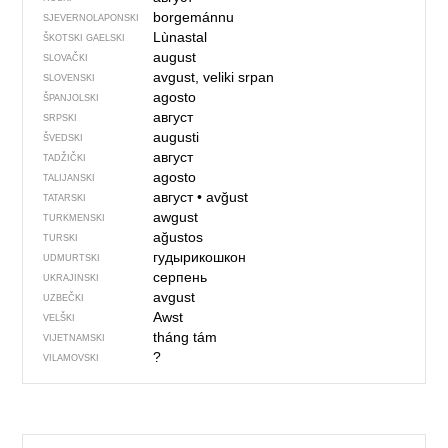
borgemánnu
SJEVER­NO­LA­PONSKI
Lùnastal
ŠKOTSKI GAELSKI
august
SLOVAČKI
avgust, veliki srpan
SLOVENSKI
agosto
ŠPANJOLSKI
август
SRPSKI
augusti
ŠVEDSKI
август
TADŽIČKI
agosto
TALIJANSKI
август
•
avğust
TATARSKI
awgust
TURKMENSKI
ağustos
TURSKI
гудырикошкон
UDMURTSKI
серпень
UKRAJINSKI
avgust
UZBEČKI
Awst
VELŠKI
tháng tám
VIJETNAMSKI
?
VILAMOVSKI