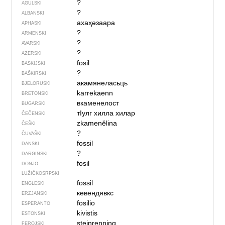
?
AGULSKI
?
ALBANSKI
ахаҳәзаара
APHASKI
?
ARMENSKI
?
AVARSKI
?
AZERSKI
fosil
BASKIJSKI
?
BAŠKIRSKI
акамянеласьць
BJELORUSKI
karrekaenn
BRETONSKI
вкаменелост
BUGARSKI
тIулг хилла хилар
ČEČENSKI
zkamenělina
ČEŠKI
?
ČUVAŠKI
fossil
DANSKI
?
DARGINSKI
fosil
DONJO­
LUŽIČKOSRPSKI
fossil
ENGLESKI
кевендявкс
ERZJANSKI
fosilio
ESPERANTO
kivistis
ESTONSKI
steinrenning
FEROJSKI