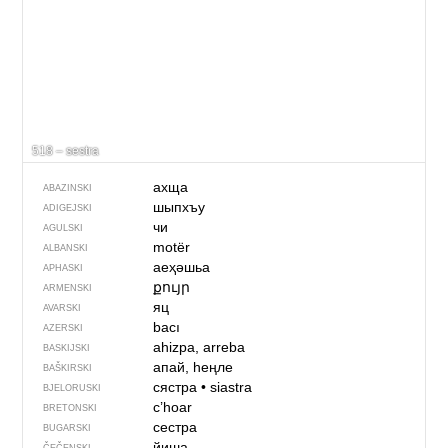
518 – sestra
ахща
ABAZINSKI
шыпхъу
ADIGEJSKI
чи
AGULSKI
motër
ALBANSKI
аеҳәшьа
APHASKI
քույր
ARMENSKI
яц
AVARSKI
bacı
AZERSKI
ahizpa, arreba
BASKIJSKI
апай, һеңле
BAŠKIRSKI
сястра
•
siastra
BJELORUSKI
c’hoar
BRETONSKI
сестра
BUGARSKI
йиша