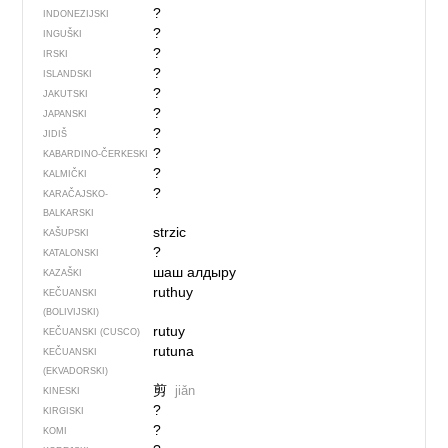
?
INDONEZIJSKI
?
INGUŠKI
?
IRSKI
?
ISLANDSKI
?
JAKUTSKI
?
JAPANSKI
?
JIDIŠ
?
KABARDINO-ČERKESKI
?
KALMIČKI
?
KARAČAJSKO-
BALKARSKI
strzic
KAŠUPSKI
?
KATALONSKI
шаш алдыру
KAZAŠKI
ruthuy
KEČUANSKI
(BOLIVIJSKI)
rutuy
KEČUANSKI (CUSCO)
rutuna
KEČUANSKI
(EKVADORSKI)
剪
jiǎn
KINESKI
?
KIRGISKI
?
KOMI