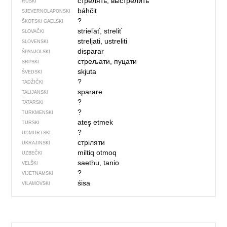
стрелять, выстрелить
RUSKI
báhčit
SJEVER­NO­LA­PONSKI
?
ŠKOTSKI GAELSKI
strieľať, streliť
SLOVAČKI
streljati, ustreliti
SLOVENSKI
disparar
ŠPANJOLSKI
стрељати, пуцати
SRPSKI
skjuta
ŠVEDSKI
?
TADŽIČKI
sparare
TALIJANSKI
?
TATARSKI
?
TURKMENSKI
ateş etmek
TURSKI
?
UDMURTSKI
стріляти
UKRAJINSKI
miltiq otmoq
UZBEČKI
saethu, tanio
VELŠKI
?
VIJETNAMSKI
śisa
VILAMOVSKI