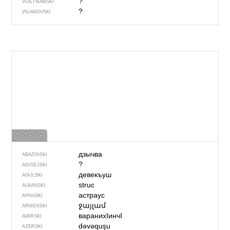
?
VIJETNAMSKI
?
VILAMOVSKI
567 – noj
дзычва
ABAZINSKI
?
ADIGEJSKI
девекъуш
AGULSKI
struc
ALBANSKI
астраус
APHASKI
ջայլամ
ARMENSKI
варанихIинчI
AVARSKI
dəvəquşu
AZERSKI