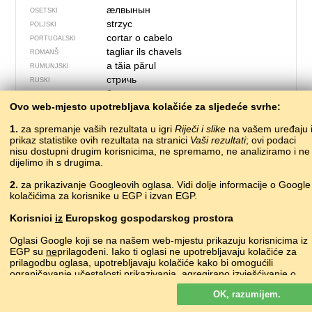
ӕлвынын
OSETSKI
strzyc
POLJSKI
cortar o cabelo
PORTUGALSKI
tagliar ils chavels
ROMANŠ
a tăia părul
RUMUNJSKI
стричь
RUSKI
?
SJEVER­NO­LA­PONSKI
Ovo web-mjesto upotrebljava kolačiće za sljedeće svrhe:
?
ŠKOTSKI GAELSKI
strihať
SLOVAČKI
1.
za spremanje vaših rezultata u igri
Riječi i slike
na vašem uređaju 
striči
SLOVENSKI
prikaz statistike ovih rezultata na stranici
Vaši rezultati
; ovi podaci
cortar el pelo
nisu dostupni drugim korisnicima, ne spremamo, ne analiziramo i ne
ŠPANJOLSKI
dijelimo ih s drugima.
шишати
SRPSKI
klippa hår
ŠVEDSKI
2.
za prikazivanje Googleovih oglasa. Vidi dolje informacije o Google
?
TADŽIČKI
kolačićima za korisnike u EGP i izvan EGP.
tagliare i capelli
TALIJANSKI
Korisnici
iz
Europskog gospodarskog prostora
чәч алу
•
çäç alu
TATARSKI
?
TURKMENSKI
Oglasi Google koji se na našem web-mjestu prikazuju korisnicima iz
saç kesmek
TURSKI
EGP su
ne
prilagođeni. Iako ti oglasi ne upotrebljavaju kolačiće za
?
prilagodbu oglasa, upotrebljavaju kolačiće kako bi omogućili
UDMURTSKI
ograničavanje učestalosti prikazivanja, agregirano izvješćivanje o
стригти
UKRAJINSKI
oglasima i za borbu protiv prevara i zloupotrebe.
?
UZBEČKI
OK, razumijem.
Više o Googleovim kolačićima
?
VELŠKI