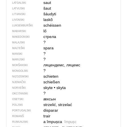
saut
LATGALSKI
šaut
LATVIJSKI
šáudyti
LITVANSKI
laskõ
LIVONSKI
schéissen
LUKSEMBURŠKI
lő
MAĐARSKI
стрела
MAKEDONSKI
?
MALAJSKI
spara
MALTEŠKI
?
MANSKI
?
MARIJSKI
ляцендемс, ляцемс
MOKŠANSKI
?
MONGOLSKI
schieten
NIZOZEMSKI
schießen
NJEMAČKI
skyte
•
skyta
NORVEŠKI
?
OKCITANSKI
ӕхсын
OSETSKI
strzelić, strzelać
POLJSKI
disparar
PORTUGALSKI
trair
ROMANŠ
a împușca
împușc
RUMUNJSKI