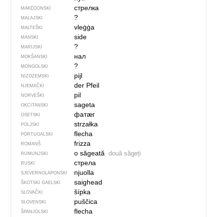
стрелка
MAKEDONSKI
?
MALAJSKI
vleġġa
MALTEŠKI
side
MANSKI
?
MARIJSKI
нал
MOKŠANSKI
?
MONGOLSKI
pijl
NIZOZEMSKI
der Pfeil
NJEMAČKI
pil
NORVEŠKI
sageta
OKCITANSKI
фатӕг
OSETSKI
strzałka
POLJSKI
flecha
PORTUGALSKI
frizza
ROMANŠ
o săgeată
două săgeți
RUMUNJSKI
стрела
RUSKI
njuolla
SJEVER­NO­LA­PONSKI
saighead
ŠKOTSKI GAELSKI
šípka
SLOVAČKI
puščica
SLOVENSKI
flecha
ŠPANJOLSKI