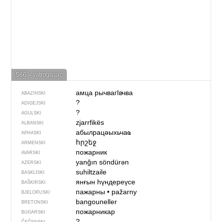
566 – vatrogasac
амца рычвагIвчва
ABAZINSKI
?
ADIGEJSKI
?
AGULSKI
zjarrfikës
ALBANSKI
абылрацәыхьчаҩ
APHASKI
հրշեջ
ARMENSKI
пожарник
AVARSKI
yanğın söndürən
AZERSKI
suhiltzaile
BASKIJSKI
янғын һүндереүсе
BAŠKIRSKI
пажарны
•
pažarny
BJELORUSKI
bangouneller
BRETONSKI
пожарникар
BUGARSKI
?