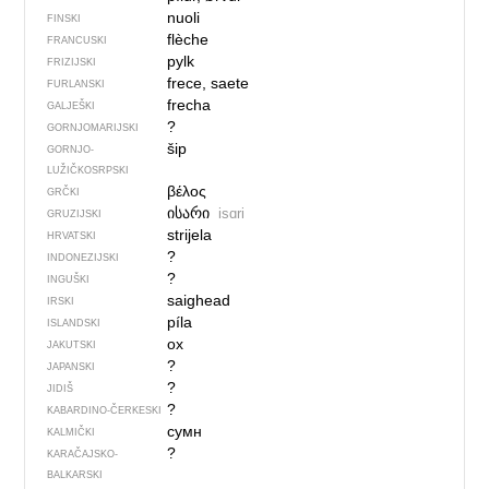
nuoli
FINSKI
flèche
FRANCUSKI
pylk
FRIZIJSKI
frece, saete
FURLANSKI
frecha
GALJEŠKI
?
GORNJOMARIJSKI
šip
GORNJO­
LUŽIČKOSRPSKI
βέλος
GRČKI
ისარი
isɑri
GRUZIJSKI
strijela
HRVATSKI
?
INDONEZIJSKI
?
INGUŠKI
saighead
IRSKI
píla
ISLANDSKI
ох
JAKUTSKI
?
JAPANSKI
?
JIDIŠ
?
KABARDINO-ČERKESKI
сумн
KALMIČKI
?
KARAČAJSKO-
BALKARSKI