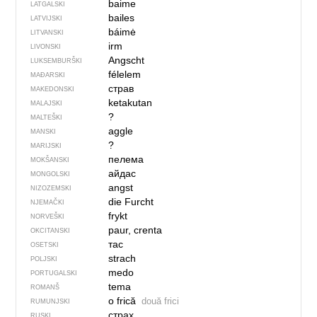
baime
LATGALSKI
bailes
LATVIJSKI
báimė
LITVANSKI
irm
LIVONSKI
Angscht
LUKSEMBURŠKI
félelem
MAĐARSKI
страв
MAKEDONSKI
ketakutan
MALAJSKI
?
MALTEŠKI
aggle
MANSKI
?
MARIJSKI
пелема
MOKŠANSKI
айдас
MONGOLSKI
angst
NIZOZEMSKI
die Furcht
NJEMAČKI
frykt
NORVEŠKI
paur, crenta
OKCITANSKI
тас
OSETSKI
strach
POLJSKI
medo
PORTUGALSKI
tema
ROMANŠ
o frică
două frici
RUMUNJSKI
страх
RUSKI