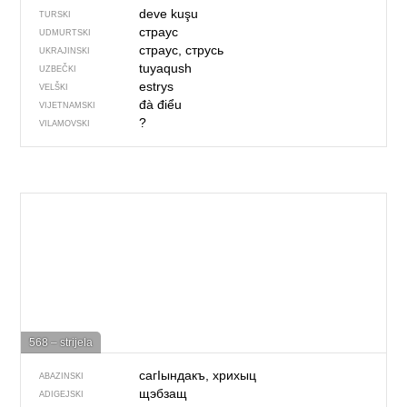
deve kuşu
TURSKI
страус
UDMURTSKI
страус, струсь
UKRAJINSKI
tuyaqush
UZBEČKI
estrys
VELŠKI
đà điểu
VIJETNAMSKI
?
VILAMOVSKI
568 – strijela
сагIындакъ, хрихыц
ABAZINSKI
щэбзащ
ADIGEJSKI