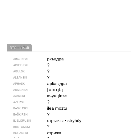
570 – šišati
ркъвдра
ABAZINSKI
?
ADIGEJSKI
?
AGULSKI
?
ALBANSKI
арҟәыдра
APHASKI
խուզել
ARMENSKI
къунцIизе
AVARSKI
?
AZERSKI
ilea moztu
BASKIJSKI
?
BAŠKIRSKI
стрыгчы
•
stryhčy
BJELORUSKI
?
BRETONSKI
стрижа
BUGARSKI