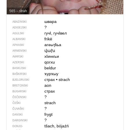
565 – strah
швара
ABAZINSKI
?
ADIGEJSKI
гучI, гучIвел
AGULSKI
frikë
ALBANSKI
агәыҭҟьа
APHASKI
վախ
ARMENSKI
хIинкъи
AVARSKI
qorxu
AZERSKI
beldur
BASKIJSKI
ҡурҡыу
BAŠKIRSKI
страх
•
strach
BJELORUSKI
aon
BRETONSKI
страх
BUGARSKI
?
ČEČENSKI
strach
ČEŠKI
?
ČUVAŠKI
frygt
DANSKI
?
DARGINSKI
tšach, bójaźń
DONJO­