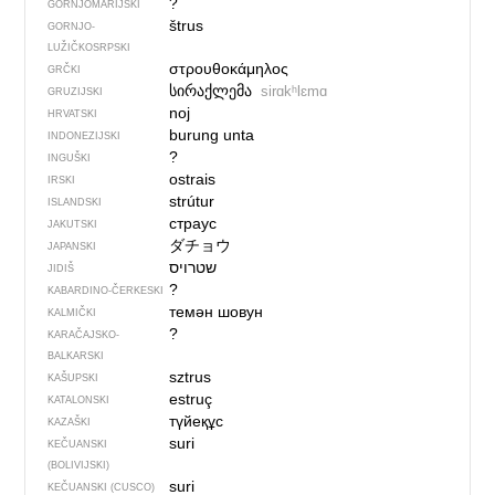
?
GORNJOMARIJSKI
štrus
GORNJO­
LUŽIČKOSRPSKI
στρουθοκάμηλος
GRČKI
სირაქლემა
sirɑkʰlɛmɑ
GRUZIJSKI
noj
HRVATSKI
burung unta
INDONEZIJSKI
?
INGUŠKI
ostrais
IRSKI
strútur
ISLANDSKI
страус
JAKUTSKI
ダチョウ
JAPANSKI
JIDIŠ
?
KABARDINO-ČERKESKI
темән шовун
KALMIČKI
?
KARAČAJSKO-
BALKARSKI
sztrus
KAŠUPSKI
estruç
KATALONSKI
түйеқұс
KAZAŠKI
suri
KEČUANSKI
(BOLIVIJSKI)
suri
KEČUANSKI (CUSCO)