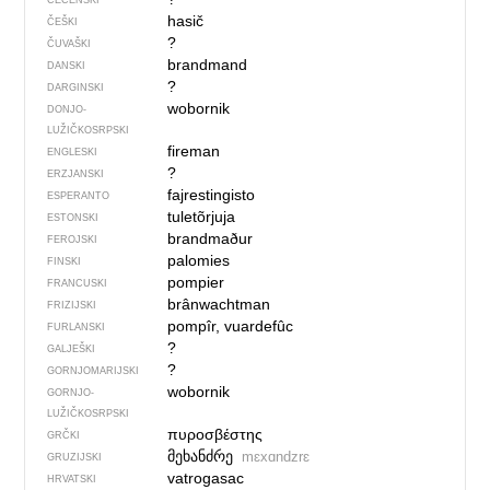
ČEČENSKI
hasič
ČEŠKI
?
ČUVAŠKI
brandmand
DANSKI
?
DARGINSKI
wobornik
DONJO­
LUŽIČKOSRPSKI
fireman
ENGLESKI
?
ERZJANSKI
fajrestingisto
ESPERANTO
tuletõrjuja
ESTONSKI
brandmaður
FEROJSKI
palomies
FINSKI
pompier
FRANCUSKI
brânwachtman
FRIZIJSKI
pompîr, vuardefûc
FURLANSKI
?
GALJEŠKI
?
GORNJOMARIJSKI
wobornik
GORNJO­
LUŽIČKOSRPSKI
πυροσβέστης
GRČKI
მეხანძრე
mɛxɑndzrɛ
GRUZIJSKI
vatrogasac
HRVATSKI