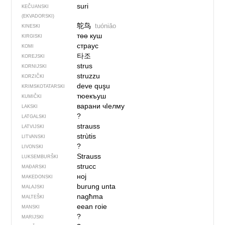
suri
KEČUANSKI
(EKVADORSKI)
鸵鸟
tuóniǎo
KINESKI
төө куш
KIRGISKI
страус
KOMI
타조
KOREJSKI
strus
KORNIJSKI
struzzu
KORZIČKI
deve quşu
KRIMSKOTATARSKI
тюекъуш
KUMIČKI
варани чIелму
LAKSKI
?
LATGALSKI
strauss
LATVIJSKI
strùtis
LITVANSKI
?
LIVONSKI
Strauss
LUKSEMBURŠKI
strucc
MAĐARSKI
ној
MAKEDONSKI
burung unta
MALAJSKI
nagħma
MALTEŠKI
eean roie
MANSKI
?
MARIJSKI