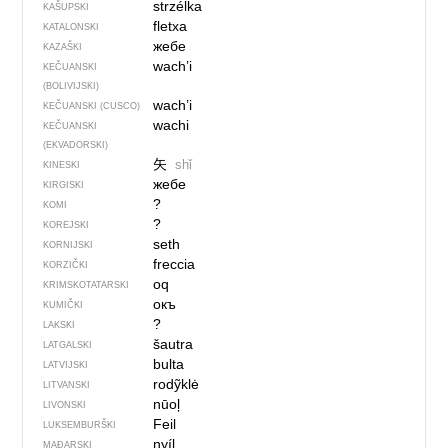
strzélka
KAŠUPSKI
fletxa
KATALONSKI
жебе
KAZAŠKI
wach’i
KEČUANSKI
(BOLIVIJSKI)
wach’i
KEČUANSKI (CUSCO)
wachi
KEČUANSKI
(EKVADORSKI)
矢
shǐ
KINESKI
жебе
KIRGISKI
?
KOMI
?
KOREJSKI
seth
KORNIJSKI
freccia
KORZIČKI
oq
KRIMSKOTATARSKI
окъ
KUMIČKI
?
LAKSKI
šautra
LATGALSKI
bulta
LATVIJSKI
rodỹklė
LITVANSKI
nūoļ
LIVONSKI
Feil
LUKSEMBURŠKI
nyíl
MAĐARSKI