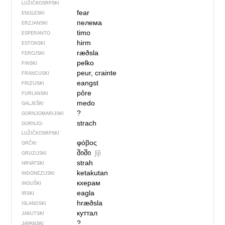
LUŽIČKOSRPSKI
fear
ENGLESKI
пелема
ERZJANSKI
timo
ESPERANTO
hirm
ESTONSKI
ræðsla
FEROJSKI
pelko
FINSKI
peur, crainte
FRANCUSKI
eangst
FRIZIJSKI
pôre
FURLANSKI
medo
GALJEŠKI
?
GORNJOMARIJSKI
strach
GORNJO­
LUŽIČKOSRPSKI
φόβος
GRČKI
შიში
ʃiʃi
GRUZIJSKI
strah
HRVATSKI
ketakutan
INDONEZIJSKI
кхерам
INGUŠKI
eagla
IRSKI
hræðsla
ISLANDSKI
куттал
JAKUTSKI
?
JAPANSKI