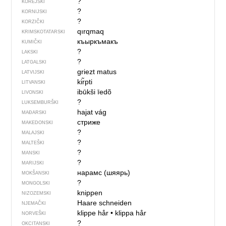
?
KOREJSKI
?
KORNIJSKI
?
KORZIČKI
qırqmaq
KRIMSKOTATARSKI
къыркъмакъ
KUMIČKI
?
LAKSKI
?
LATGALSKI
griezt matus
LATVIJSKI
kir̃pti
LITVANSKI
ibūkši īedõ
LIVONSKI
?
LUKSEMBURŠKI
hajat vág
MAĐARSKI
стриже
MAKEDONSKI
?
MALAJSKI
?
MALTEŠKI
?
MANSKI
?
MARIJSKI
нарамс (шяярь)
MOKŠANSKI
?
MONGOLSKI
knippen
NIZOZEMSKI
Haare schneiden
NJEMAČKI
klippe hår
•
klippa hår
NORVEŠKI
?
OKCITANSKI