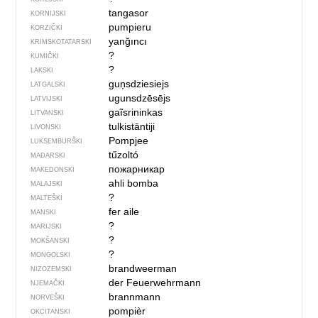
tangasor
KORNIJSKI
pumpieru
KORZIČKI
yanğıncı
KRIMSKOTATARSKI
?
KUMIČKI
?
LAKSKI
guņsdziesiejs
LATGALSKI
ugunsdzēsējs
LATVIJSKI
gaĩsrininkas
LITVANSKI
tulkistāntiji
LIVONSKI
Pompjee
LUKSEMBURŠKI
tűzoltó
MAĐARSKI
пожарникар
MAKEDONSKI
ahli bomba
MALAJSKI
?
MALTEŠKI
fer aile
MANSKI
?
MARIJSKI
?
MOKŠANSKI
?
MONGOLSKI
brandweerman
NIZOZEMSKI
der Feuerwehrmann
NJEMAČKI
brannmann
NORVEŠKI
pompièr
OKCITANSKI