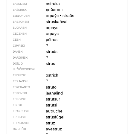
ostruka
BASKIJSKI
дөйәғош
BAŠKIRSKI
страўс
•
straŭs
BJELORUSKI
struskañval
BRETONSKI
щраус
BUGARSKI
страус
ČEČENSKI
pštros
ČEŠKI
?
ČUVAŠKI
struds
DANSKI
?
DARGINSKI
strus
DONJO­
LUŽIČKOSRPSKI
ostrich
ENGLESKI
?
ERZJANSKI
struto
ESPERANTO
jaanalind
ESTONSKI
strutsur
FEROJSKI
strutsi
FINSKI
autruche
FRANCUSKI
strúsfûgel
FRIZIJSKI
struz
FURLANSKI
avestruz
GALJEŠKI