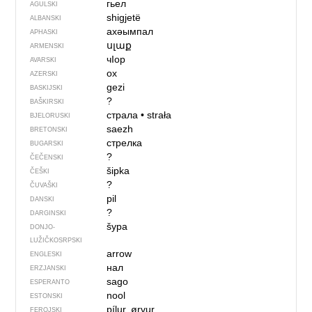
гьел
AGULSKI
shigjetë
ALBANSKI
ахәымпал
APHASKI
սլաք
ARMENSKI
чIор
AVARSKI
ox
AZERSKI
gezi
BASKIJSKI
?
BAŠKIRSKI
страла
•
strała
BJELORUSKI
saezh
BRETONSKI
стрелка
BUGARSKI
?
ČEČENSKI
šipka
ČEŠKI
?
ČUVAŠKI
pil
DANSKI
?
DARGINSKI
šypa
DONJO­
LUŽIČKOSRPSKI
arrow
ENGLESKI
нал
ERZJANSKI
sago
ESPERANTO
nool
ESTONSKI
pílur, ørvur
FEROJSKI