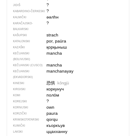
?
JIDIŠ
?
KABARDINO-ČERKESKI
әәлһн
KALMIČKI
?
KARAČAJSKO-
BALKARSKI
strach
KAŠUPSKI
por, paüra
KATALONSKI
қорқыныш
KAZAŠKI
mancha
KEČUANSKI
(BOLIVIJSKI)
mancha
KEČUANSKI (CUSCO)
manchanayay
KEČUANSKI
(EKVADORSKI)
恐惧
kǒngjù
KINESKI
коркунуч
KIRGISKI
полӧм
KOMI
?
KOREJSKI
own
KORNIJSKI
paura
KORZIČKI
qorqu
KRIMSKOTATARSKI
къоркъув
KUMIČKI
ццахханну
LAKSKI