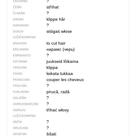
?
ČEČENSKI
stříhat
ČEŠKI
?
ČUVAŠKI
klippe hår
DANSKI
?
DARGINSKI
stśigaś włose
DONJO­
LUŽIČKOSRPSKI
to cut hair
ENGLESKI
нарамс (черь)
ERZJANSKI
?
ESPERANTO
juukseid lõikama
ESTONSKI
klippa
FEROJSKI
leikata tukkaa
FINSKI
couper les cheveux
FRANCUSKI
?
FRIZIJSKI
pirucâ, radâ
FURLANSKI
?
GALJEŠKI
?
GORNJOMARIJSKI
třihać włosy
GORNJO­
LUŽIČKOSRPSKI
?
GRČKI
?
GRUZIJSKI
šišati
HRVATSKI