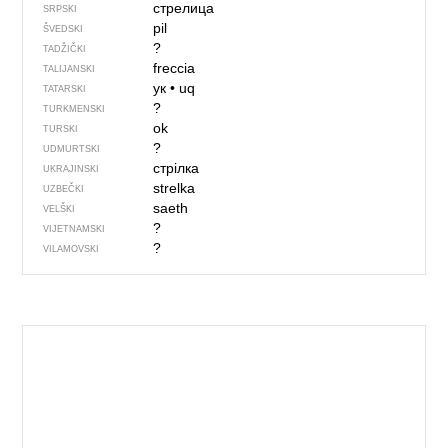
стрелица
SRPSKI
pil
ŠVEDSKI
?
TADŽIČKI
freccia
TALIJANSKI
ук
•
uq
TATARSKI
?
TURKMENSKI
ok
TURSKI
?
UDMURTSKI
стрілка
UKRAJINSKI
strelka
UZBEČKI
saeth
VELŠKI
?
VIJETNAMSKI
?
VILAMOVSKI