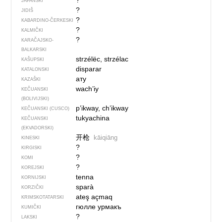
?
JAPANSKI
?
JIDIŠ
?
KABARDINO-ČERKESKI
?
KALMIČKI
?
KARAČAJSKO-
BALKARSKI
strzélëc, strzélac
KAŠUPSKI
disparar
KATALONSKI
ату
KAZAŠKI
wach’iy
KEČUANSKI
(BOLIVIJSKI)
p’ikway, ch’ikway
KEČUANSKI (CUSCO)
tukyachina
KEČUANSKI
(EKVADORSKI)
开枪
kāiqiāng
KINESKI
?
KIRGISKI
?
KOMI
?
KOREJSKI
tenna
KORNIJSKI
sparà
KORZIČKI
ateş açmaq
KRIMSKOTATARSKI
гюлле урмакъ
KUMIČKI
?
LAKSKI