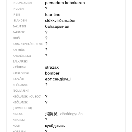
pemadam kebakaran
INDONEZIJSKI
?
INGUŠKI
fear tine
IRSKI
slökkviliðsmaður
ISLANDSKI
баһаарынай
JAKUTSKI
?
JAPANSKI
?
JIDIŠ
?
KABARDINO-ČERKESKI
?
KALMIČKI
?
KARAČAJSKO-
BALKARSKI
strażak
KAŠUPSKI
bomber
KATALONSKI
өрт сөндіруші
KAZAŠKI
?
KEČUANSKI
(BOLIVIJSKI)
?
KEČUANSKI (CUSCO)
?
KEČUANSKI
(EKVADORSKI)
消防员
xiāofángyuán
KINESKI
?
KIRGISKI
кусӧдчысь
KOMI
?
KOREJSKI