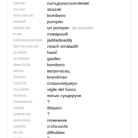
сыгъдхуыссынгӕнӕг
OSETSKI
strażak
POLJSKI
bombeiro
PORTUGALSKI
pumpier
ROMANŠ
un pompier
doi pompieri
RUMUNJSKI
пожарный
RUSKI
jáddadeaddji
SJEVER­NO­LA­PONSKI
neach-smàlaidh
ŠKOTSKI GAELSKI
hasič
SLOVAČKI
gasilec
SLOVENSKI
bombero
ŠPANJOLSKI
ватрогасац
SRPSKI
brandman
ŠVEDSKI
оташхомӯшкун
TADŽIČKI
vigile del fuoco
TALIJANSKI
янгын сүндерүче
TATARSKI
?
TURKMENSKI
itfaiyeci
TURSKI
?
UDMURTSKI
пожежник
UKRAJINSKI
o‘chiruvchi
UZBEČKI
diffoddwr
VELŠKI