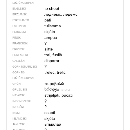
LUŽIČKOSRPSKI
to shoot
ENGLESKI
леднемс, ледемс
ERZJANSKI
pafi
ESPERANTO
tulistama
ESTONSKI
skjóta
FEROJSKI
ampua
FINSKI
?
FRANCUSKI
sjitte
FRIZIJSKI
trai, fusilâ
FURLANSKI
disparar
GALJEŠKI
?
GORNJOMARIJSKI
třěleć, třělić
GORNJO­
LUŽIČKOSRPSKI
πυροβολώ
GRČKI
სროლა
srɔlɑ
GRUZIJSKI
strijeljati, pucati
HRVATSKI
?
INDONEZIJSKI
?
INGUŠKI
scaoil
IRSKI
skjóta
ISLANDSKI
ытыалаа
JAKUTSKI