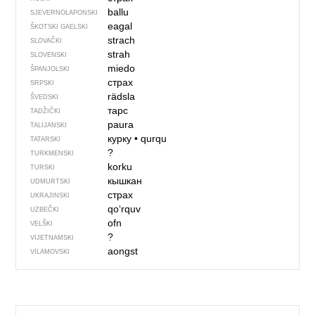
ballu
SJEVER­NO­LA­PONSKI
eagal
ŠKOTSKI GAELSKI
strach
SLOVAČKI
strah
SLOVENSKI
miedo
ŠPANJOLSKI
страх
SRPSKI
rädsla
ŠVEDSKI
тарс
TADŽIČKI
paura
TALIJANSKI
курку
•
qurqu
TATARSKI
?
TURKMENSKI
korku
TURSKI
кышкан
UDMURTSKI
страх
UKRAJINSKI
qoʻrquv
UZBEČKI
ofn
VELŠKI
?
VIJETNAMSKI
aongst
VILAMOVSKI