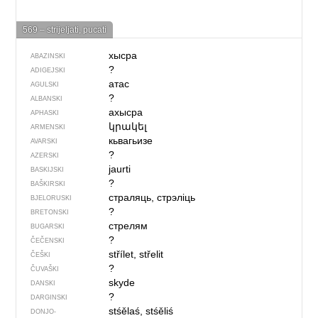
569 – strijeljati, pucati
хысра
ABAZINSKI
?
ADIGEJSKI
атас
AGULSKI
?
ALBANSKI
ахысра
APHASKI
կրակել
ARMENSKI
кьвагьизе
AVARSKI
?
AZERSKI
jaurti
BASKIJSKI
?
BAŠKIRSKI
страляць, стрэліць
BJELORUSKI
?
BRETONSKI
стрелям
BUGARSKI
?
ČEČENSKI
střílet, střelit
ČEŠKI
?
ČUVAŠKI
skyde
DANSKI
?
DARGINSKI
stśělaś, stśěliś
DONJO­