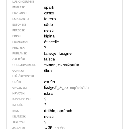
LUŽIČKOSRPSKI
spark
ENGLESKI
сятко
ERZJANSKI
fajrero
ESPERANTO
säde
ESTONSKI
neisti
FEROJSKI
kipinä
FINSKI
étincelle
FRANCUSKI
?
FRIZIJSKI
faliscje, lusigne
FURLANSKI
faísca
GALJEŠKI
тылип, тылвӹрцӹк
GORNJOMARIJSKI
škra
GORNJO­
LUŽIČKOSRPSKI
σπίθα
GRČKI
ნაპერწკალი
nɑpʼɛrtsʼkʼɑli
GRUZIJSKI
iskra
HRVATSKI
?
INDONEZIJSKI
?
INGUŠKI
drithle, spréach
IRSKI
neisti
ISLANDSKI
?
JAKUTSKI
火花
ひばな
JAPANSKI