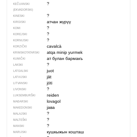
?
KEČUANSKI
(EKVADORSKI)
?
KINESKI
атчан жүрүү
KIRGISKI
?
KOMI
?
KOREJSKI
?
KORNIJSKI
cavalcà
KORZIČKI
atqa minip yurmek
KRIMSKOTATARSKI
ат булан бармакъ
KUMIČKI
?
LAKSKI
juot
LATGALSKI
jāt
LATVIJSKI
jóti
LITVANSKI
?
LIVONSKI
reiden
LUKSEMBURŠKI
lovagol
MAĐARSKI
јава
MAKEDONSKI
?
MALAJSKI
?
MALTEŠKI
?
MANSKI
кушкыжын кошташ
MARIJSKI