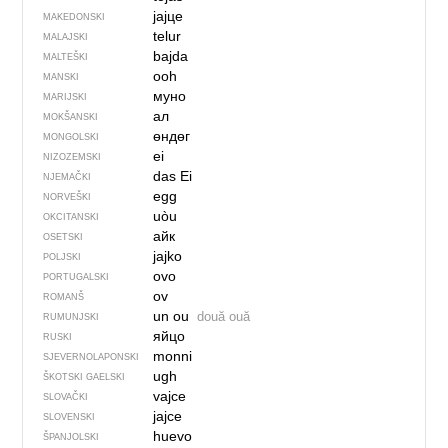
јајце
MAKEDONSKI
telur
MALAJSKI
bajda
MALTEŠKI
ooh
MANSKI
муно
MARIJSKI
ал
MOKŠANSKI
өндөг
MONGOLSKI
ei
NIZOZEMSKI
das Ei
NJEMAČKI
egg
NORVEŠKI
uòu
OKCITANSKI
айк
OSETSKI
jajko
POLJSKI
ovo
PORTUGALSKI
ov
ROMANŠ
un ou
două ouă
RUMUNJSKI
яйцо
RUSKI
monni
SJEVER­NO­LA­PONSKI
ugh
ŠKOTSKI GAELSKI
vajce
SLOVAČKI
jajce
SLOVENSKI
huevo
ŠPANJOLSKI