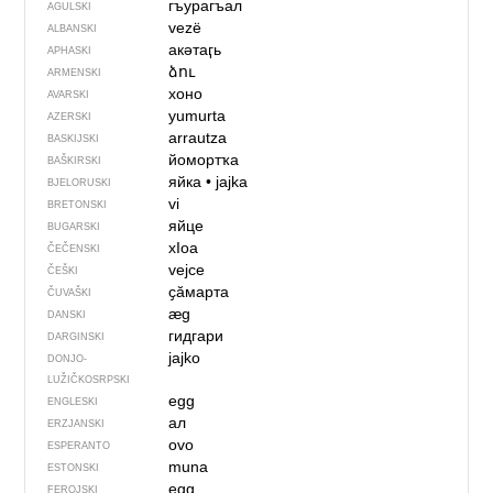
гъурагъал
AGULSKI
vezë
ALBANSKI
акәтаӷь
APHASKI
ձու
ARMENSKI
хоно
AVARSKI
yumurta
AZERSKI
arrautza
BASKIJSKI
йомортҡа
BAŠKIRSKI
яйка
•
jajka
BJELORUSKI
vi
BRETONSKI
яйце
BUGARSKI
хIоа
ČEČENSKI
vejce
ČEŠKI
ҫӑмарта
ČUVAŠKI
æg
DANSKI
гидгари
DARGINSKI
jajko
DONJO­
LUŽIČKOSRPSKI
egg
ENGLESKI
ал
ERZJANSKI
ovo
ESPERANTO
muna
ESTONSKI
egg
FEROJSKI