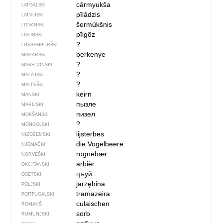
cārmyukša
LATGALSKI
pīlādzis
LATVIJSKI
šermùkšnis
LITVANSKI
pīlgõz
LIVONSKI
?
LUKSEMBURŠKI
berkenye
MAĐARSKI
?
MAKEDONSKI
?
MALAJSKI
?
MALTEŠKI
keirn
MANSKI
пызле
MARIJSKI
пизел
MOKŠANSKI
?
MONGOLSKI
lijsterbes
NIZOZEMSKI
die Vogelbeere
NJEMAČKI
rognebær
NORVEŠKI
arbièr
OKCITANSKI
цъуй
OSETSKI
jarzębina
POLJSKI
tramazeira
PORTUGALSKI
culaischen
ROMANŠ
sorb
RUMUNJSKI