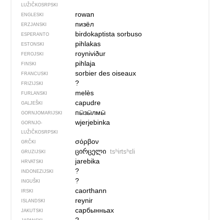
LUŽIČKOSRPSKI
rowan
ENGLESKI
пизёл
ERZJANSKI
birdokaptista sorbuso
ESPERANTO
pihlakas
ESTONSKI
royniviður
FEROJSKI
pihlaja
FINSKI
sorbier des oiseaux
FRANCUSKI
?
FRIZIJSKI
melès
FURLANSKI
capudre
GALJEŠKI
пӹзӹлмӹ
GORNJOMARIJSKI
wjerjebinka
GORNJO­
LUŽIČKOSRPSKI
σόρβον
GRČKI
ცირცელი
tsʰirtsʰɛli
GRUZIJSKI
jarebika
HRVATSKI
?
INDONEZIJSKI
?
INGUŠKI
caorthann
IRSKI
reynir
ISLANDSKI
сарбынньах
JAKUTSKI