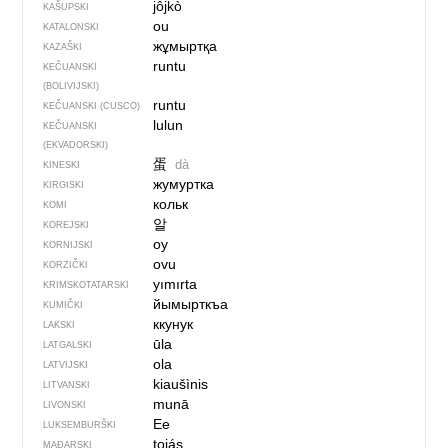
jôjkò
KAŠUPSKI
ou
KATALONSKI
жұмыртқа
KAZAŠKI
runtu
KEČUANSKI
(BOLIVIJSKI)
runtu
KEČUANSKI (CUSCO)
lulun
KEČUANSKI
(EKVADORSKI)
蛋
dà
KINESKI
жумуртка
KIRGISKI
кольк
KOMI
알
KOREJSKI
oy
KORNIJSKI
ovu
KORZIČKI
yımırta
KRIMSKOTATARSKI
йымырткъа
KUMIČKI
ккунук
LAKSKI
ūla
LATGALSKI
ola
LATVIJSKI
kiaušìnis
LITVANSKI
munā
LIVONSKI
Ee
LUKSEMBURŠKI
tojás
MAĐARSKI