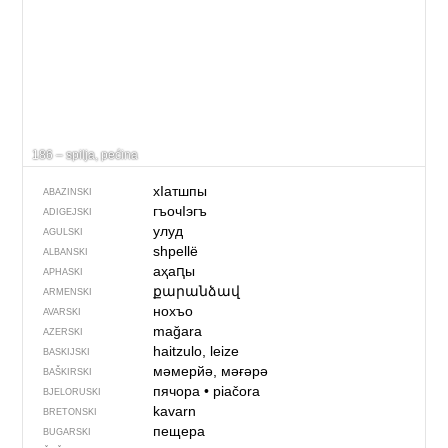
186 – spilja, pećina
хIатшпы
ABAZINSKI
гъочIэгъ
ADIGEJSKI
улуд
AGULSKI
shpellë
ALBANSKI
аҳаԥы
APHASKI
քարանձավ
ARMENSKI
нохъо
AVARSKI
mağara
AZERSKI
haitzulo, leize
BASKIJSKI
мәмерйә, мәғәрә
BAŠKIRSKI
пячора
•
piačora
BJELORUSKI
kavarn
BRETONSKI
пещера
BUGARSKI