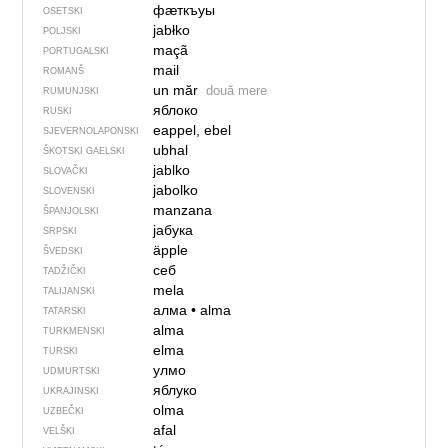
фӕткъуы
OSETSKI
jabłko
POLJSKI
maçã
PORTUGALSKI
mail
ROMANŠ
un măr
două mere
RUMUNJSKI
яблоко
RUSKI
eappel, ebel
SJEVER­NO­LA­PONSKI
ubhal
ŠKOTSKI GAELSKI
jablko
SLOVAČKI
jabolko
SLOVENSKI
manzana
ŠPANJOLSKI
јабука
SRPSKI
äpple
ŠVEDSKI
себ
TADŽIČKI
mela
TALIJANSKI
алма
•
alma
TATARSKI
alma
TURKMENSKI
elma
TURSKI
улмо
UDMURTSKI
яблуко
UKRAJINSKI
olma
UZBEČKI
afal
VELŠKI