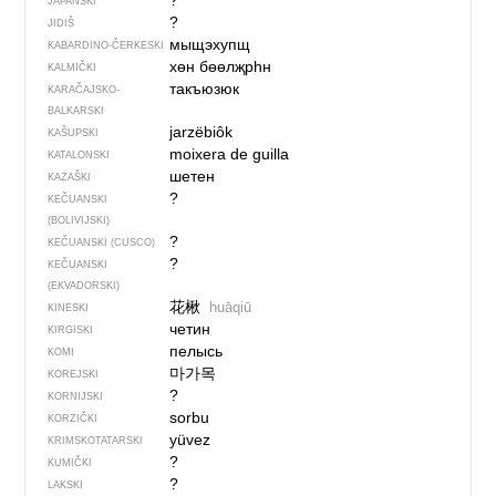
?
JAPANSKI
?
JIDIŠ
мыщэхупщ
KABARDINO-ČERKESKI
хөн бөөлҗрһн
KALMIČKI
такъюзюк
KARAČAJSKO-
BALKARSKI
jarzëbiôk
KAŠUPSKI
moixera de guilla
KATALONSKI
шетен
KAZAŠKI
?
KEČUANSKI
(BOLIVIJSKI)
?
KEČUANSKI (CUSCO)
?
KEČUANSKI
(EKVADORSKI)
花楸
huāqiū
KINESKI
четин
KIRGISKI
пелысь
KOMI
마가목
KOREJSKI
?
KORNIJSKI
sorbu
KORZIČKI
yüvez
KRIMSKOTATARSKI
?
KUMIČKI
?
LAKSKI