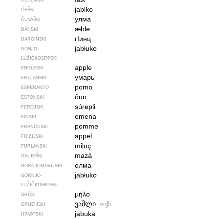
ČEČENSKI
jablko
ČEŠKI
улма
ČUVAŠKI
æble
DANSKI
гIинц
DARGINSKI
jabłuko
DONJO­
LUŽIČKOSRPSKI
apple
ENGLESKI
умарь
ERZJANSKI
pomo
ESPERANTO
õun
ESTONSKI
súrepli
FEROJSKI
omena
FINSKI
pomme
FRANCUSKI
appel
FRIZIJSKI
miluç
FURLANSKI
mazá
GALJEŠKI
олма
GORNJOMARIJSKI
jabłuko
GORNJO­
LUŽIČKOSRPSKI
μήλο
GRČKI
ვაშლი
vɑʃli
GRUZIJSKI
jabuka
HRVATSKI