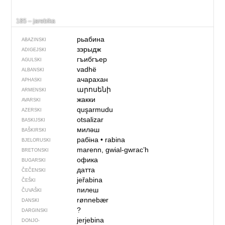
185 – jarebika
рьабина
ABAZINSKI
зэрыдж
ADIGEJSKI
гъибгъер
AGULSKI
vadhë
ALBANSKI
ачарахан
APHASKI
արոսենի
ARMENSKI
жакки
AVARSKI
quşarmudu
AZERSKI
otsalizar
BASKIJSKI
миләш
BAŠKIRSKI
рабіна
•
rabina
BJELORUSKI
marenn, gwial-gwrac’h
BRETONSKI
офика
BUGARSKI
датта
ČEČENSKI
jeřabina
ČEŠKI
пилеш
ČUVAŠKI
rønnebær
DANSKI
?
DARGINSKI
jerjebina
DONJO­