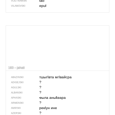
táo
VIJETNAMSKI
epuł
VILAMOVSKI
183 – jahati
тшыгIвта мгIвайсра
ABAZINSKI
?
ADIGEJSKI
?
AGULSKI
?
ALBANSKI
ҽыла аныҟәара
APHASKI
?
ARMENSKI
рекIун ине
AVARSKI
?
AZERSKI