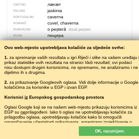
лӕгӕт
OSETSKI
jaskinia
POLJSKI
caverna
PORTUGALSKI
cuvel, chaverna
ROMANŠ
o peșteră
două peșteri
RUMUNJSKI
пещера
RUSKI
biedju
SJEVER­NO­LA­PONSKI
Ovo web-mjesto upotrebljava kolačiće za sljedeće svrhe:
uamh
ŠKOTSKI GAELSKI
jaskyňa
SLOVAČKI
1.
za spremanje vaših rezultata u igri
Riječi i slike
na vašem uređaju 
jama
SLOVENSKI
prikaz statistike ovih rezultata na stranici
Vaši rezultati
; ovi podaci
cueva
nisu dostupni drugim korisnicima, ne spremamo, ne analiziramo i ne
ŠPANJOLSKI
dijelimo ih s drugima.
пећина
SRPSKI
grotta
ŠVEDSKI
2.
za prikazivanje Googleovih oglasa. Vidi dolje informacije o Google
ғор, мағора
TADŽIČKI
kolačićima za korisnike u EGP i izvan EGP.
caverna, grotta
TALIJANSKI
Korisnici
iz
Europskog gospodarskog prostora
мәгарә
•
mäğarä
TATARSKI
gowak
TURKMENSKI
Oglasi Google koji se na našem web-mjestu prikazuju korisnicima iz
mağara
TURSKI
EGP su
ne
prilagođeni. Iako ti oglasi ne upotrebljavaju kolačiće za
изгырк, мугырк
prilagodbu oglasa, upotrebljavaju kolačiće kako bi omogućili
UDMURTSKI
ograničavanje učestalosti prikazivanja, agregirano izvješćivanje o
печера
UKRAJINSKI
oglasima i za borbu protiv prevara i zloupotrebe.
gʻor
UZBEČKI
OK, razumijem.
Više o Googleovim kolačićima
ogof
VELŠKI