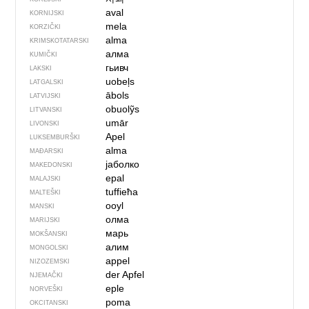
aval
KORNIJSKI
mela
KORZIČKI
alma
KRIMSKOTATARSKI
алма
KUMIČKI
гьивч
LAKSKI
uobeļs
LATGALSKI
ābols
LATVIJSKI
obuolỹs
LITVANSKI
umār
LIVONSKI
Apel
LUKSEMBURŠKI
alma
MAĐARSKI
јаболко
MAKEDONSKI
epal
MALAJSKI
tuffieħa
MALTEŠKI
ooyl
MANSKI
олма
MARIJSKI
марь
MOKŠANSKI
алим
MONGOLSKI
appel
NIZOZEMSKI
der Apfel
NJEMAČKI
eple
NORVEŠKI
poma
OKCITANSKI