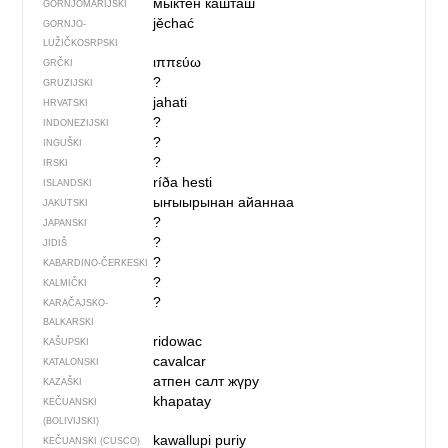
мыктен кашташ
GORNJOMARIJSKI
jěchać
GORNJO­
LUŽIČKOSRPSKI
ιππεύω
GRČKI
?
GRUZIJSKI
jahati
HRVATSKI
?
INDONEZIJSKI
?
INGUŠKI
?
IRSKI
ríða hesti
ISLANDSKI
ыҥыырынан айаннаа
JAKUTSKI
?
JAPANSKI
?
JIDIŠ
?
KABARDINO-ČERKESKI
?
KALMIČKI
?
KARAČAJSKO-
BALKARSKI
ridowac
KAŠUPSKI
cavalcar
KATALONSKI
атпен салт жүру
KAZAŠKI
khapatay
KEČUANSKI
(BOLIVIJSKI)
kawallupi puriy
KEČUANSKI (CUSCO)