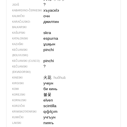
?
JIDIŠ
хъуаскIэ
KABARDINO-ČERKESKI
очн
KALMIČKI
джилтин
KARAČAJSKO-
BALKARSKI
skra
KAŠUPSKI
espurna
KATALONSKI
ұшқын
KAZAŠKI
pinchi
KEČUANSKI
(BOLIVIJSKI)
pinchi
KEČUANSKI (CUSCO)
?
KEČUANSKI
(EKVADORSKI)
火花
huǒhuā
KINESKI
учкун
KIRGISKI
би кинь
KOMI
불꽃
KOREJSKI
elven
KORNIJSKI
scintilla
KORZIČKI
qığılçım
KRIMSKOTATARSKI
учгъун
KUMIČKI
пиягь
LAKSKI