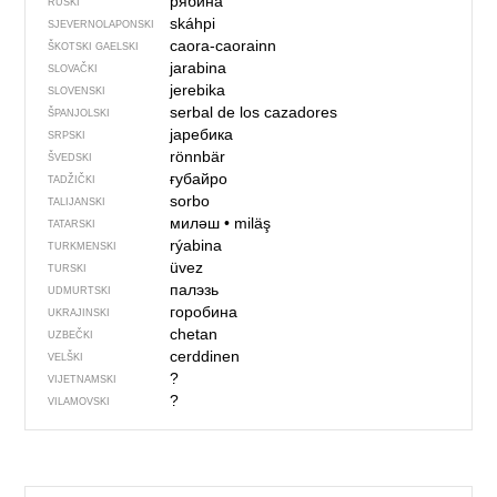
рябина
RUSKI
skáhpi
SJEVER­NO­LA­PONSKI
caora-caorainn
ŠKOTSKI GAELSKI
jarabina
SLOVAČKI
jerebika
SLOVENSKI
serbal de los cazadores
ŠPANJOLSKI
јаребика
SRPSKI
rönnbär
ŠVEDSKI
ғубайро
TADŽIČKI
sorbo
TALIJANSKI
миләш
•
miläş
TATARSKI
rýabina
TURKMENSKI
üvez
TURSKI
палэзь
UDMURTSKI
горобина
UKRAJINSKI
chetan
UZBEČKI
cerddinen
VELŠKI
?
VIJETNAMSKI
?
VILAMOVSKI