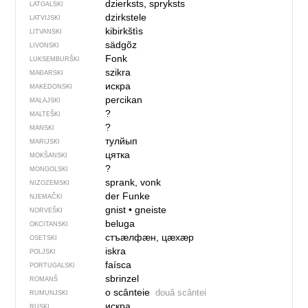
dzierksts, spryksts
LATGALSKI
dzirkstele
LATVIJSKI
kibirkštìs
LITVANSKI
sädgõz
LIVONSKI
Fonk
LUKSEMBURŠKI
szikra
MAĐARSKI
искра
MAKEDONSKI
percikan
MALAJSKI
?
MALTEŠKI
?
MANSKI
тулйып
MARIJSKI
цятка
MOKŠANSKI
?
MONGOLSKI
sprank, vonk
NIZOZEMSKI
der Funke
NJEMAČKI
gnist
•
gneiste
NORVEŠKI
beluga
OKCITANSKI
стъӕлфӕн, цӕхӕр
OSETSKI
iskra
POLJSKI
faísca
PORTUGALSKI
sbrinzel
ROMANŠ
o scânteie
două scântei
RUMUNJSKI
искра
RUSKI