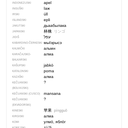
apel
INDONEZIJSKI
Iаж
INGUŠKI
úll
IRSKI
epli
ISLANDSKI
дьаабылака
JAKUTSKI
林檎
リンゴ
JAPANSKI
JIDIŠ
мыIэрысэ
KABARDINO-ČERKESKI
альмн
KALMIČKI
алма
KARAČAJSKO-
BALKARSKI
jabkò
KAŠUPSKI
poma
KATALONSKI
алма
KAZAŠKI
?
KEČUANSKI
(BOLIVIJSKI)
mansana
KEČUANSKI (CUSCO)
?
KEČUANSKI
(EKVADORSKI)
苹果
píngguǒ
KINESKI
алма
KIRGISKI
улмӧ, яблӧг
KOMI
사과
KOREJSKI