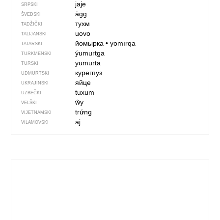
јаје
SRPSKI
ägg
ŠVEDSKI
тухм
TADŽIČKI
uovo
TALIJANSKI
йомырка
•
yomırqa
TATARSKI
ýumurtga
TURKMENSKI
yumurta
TURSKI
курегпуз
UDMURTSKI
яйце
UKRAJINSKI
tuxum
UZBEČKI
ŵy
VELŠKI
trứng
VIJETNAMSKI
aj
VILAMOVSKI