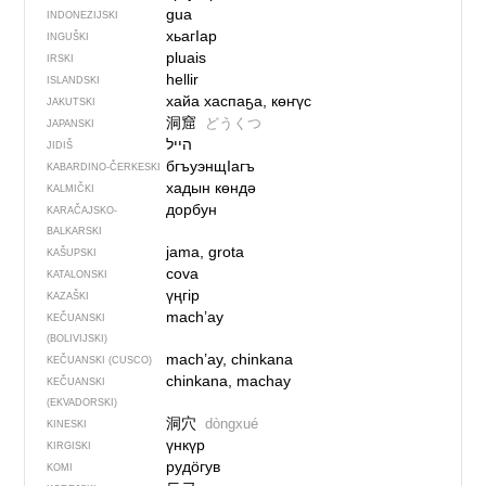
gua
INDONEZIJSKI
хьагIар
INGUŠKI
pluais
IRSKI
hellir
ISLANDSKI
хайа хаспаҕа, көҥүс
JAKUTSKI
洞窟
どうくつ
JAPANSKI
הייל
JIDIŠ
бгъуэнщIагъ
KABARDINO-ČERKESKI
хадын көндә
KALMIČKI
дорбун
KARAČAJSKO-
BALKARSKI
jama, grota
KAŠUPSKI
cova
KATALONSKI
үңгір
KAZAŠKI
mach’ay
KEČUANSKI
(BOLIVIJSKI)
mach’ay, chinkana
KEČUANSKI (CUSCO)
chinkana, machay
KEČUANSKI
(EKVADORSKI)
洞穴
dòngxué
KINESKI
үнкүр
KIRGISKI
рудӧгув
KOMI