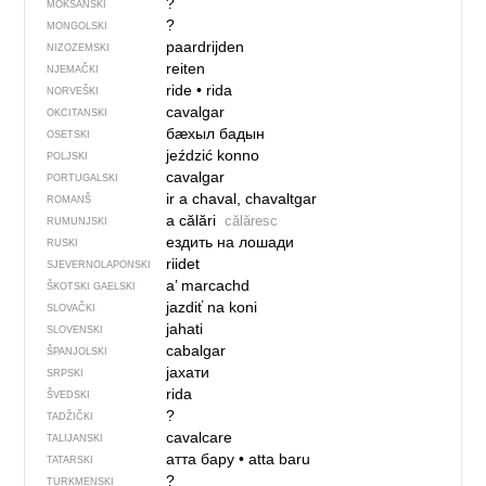
?
MOKŠANSKI
?
MONGOLSKI
paardrijden
NIZOZEMSKI
reiten
NJEMAČKI
ride
•
rida
NORVEŠKI
cavalgar
OKCITANSKI
бӕхыл бадын
OSETSKI
jeździć konno
POLJSKI
cavalgar
PORTUGALSKI
ir a chaval, chavaltgar
ROMANŠ
a călări
călăresc
RUMUNJSKI
ездить на лошади
RUSKI
riidet
SJEVER­NO­LA­PONSKI
a’ marcachd
ŠKOTSKI GAELSKI
jazdiť na koni
SLOVAČKI
jahati
SLOVENSKI
cabalgar
ŠPANJOLSKI
јахати
SRPSKI
rida
ŠVEDSKI
?
TADŽIČKI
cavalcare
TALIJANSKI
атта бару
•
atta baru
TATARSKI
?
TURKMENSKI