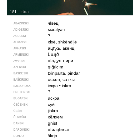
181 – iskra
чIвец
ABAZINSKI
мэшIуач
ADIGEJSKI
?
AGULSKI
xixë, shkëndijë
ALBANSKI
ацԥхь, акəиц
APHASKI
կայծ
ARMENSKI
цIадул тIири
AVARSKI
qığılcım
AZERSKI
txinparta, pindar
BASKIJSKI
осҡон, сатҡы
BAŠKIRSKI
іскра
•
iskra
BJELORUSKI
?
BRETONSKI
искра
BUGARSKI
суй
ČEČENSKI
jiskra
ČEŠKI
хӗлхем
ČUVAŠKI
gnist
DANSKI
цIилцIилаг
DARGINSKI
škrja
DONJO­