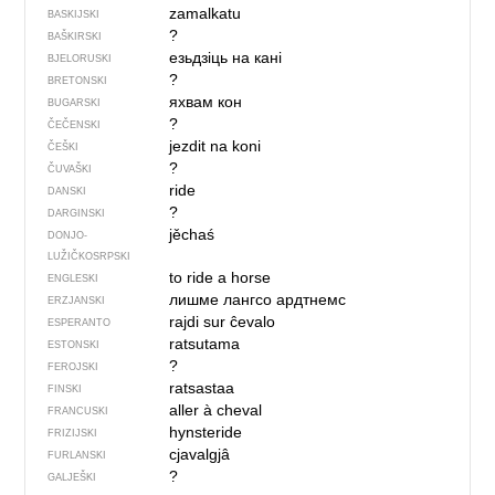
zamalkatu
BASKIJSKI
?
BAŠKIRSKI
езьдзіць на кані
BJELORUSKI
?
BRETONSKI
яхвам кон
BUGARSKI
?
ČEČENSKI
jezdit na koni
ČEŠKI
?
ČUVAŠKI
ride
DANSKI
?
DARGINSKI
jěchaś
DONJO­
LUŽIČKOSRPSKI
to ride a horse
ENGLESKI
лишме лангсо ардтнемс
ERZJANSKI
rajdi sur ĉevalo
ESPERANTO
ratsutama
ESTONSKI
?
FEROJSKI
ratsastaa
FINSKI
aller à cheval
FRANCUSKI
hynsteride
FRIZIJSKI
cjavalgjâ
FURLANSKI
?
GALJEŠKI