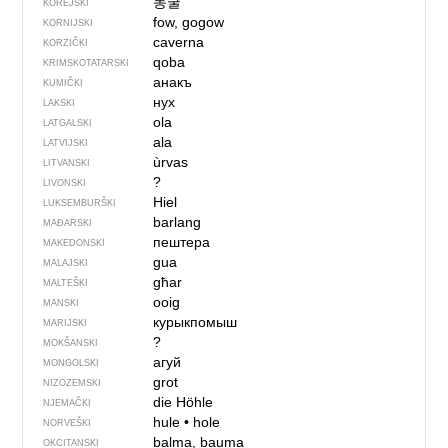
동굴
KOREJSKI
fow, gogow
KORNIJSKI
caverna
KORZIČKI
qoba
KRIMSKOTATARSKI
анакъ
KUMIČKI
нух
LAKSKI
ola
LATGALSKI
ala
LATVIJSKI
ùrvas
LITVANSKI
?
LIVONSKI
Hiel
LUKSEMBURŠKI
barlang
MAĐARSKI
пештера
MAKEDONSKI
gua
MALAJSKI
għar
MALTEŠKI
ooig
MANSKI
курыкпомыш
MARIJSKI
?
MOKŠANSKI
агуй
MONGOLSKI
grot
NIZOZEMSKI
die Höhle
NJEMAČKI
hule
•
hole
NORVEŠKI
balma, bauma
OKCITANSKI