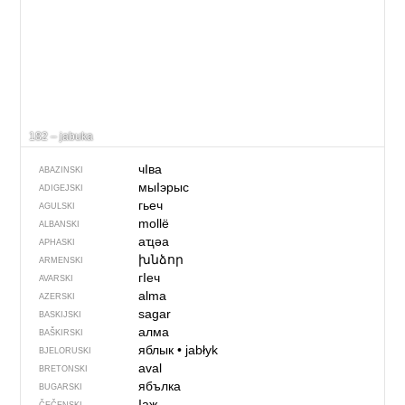
182 – jabuka
чIва
ABAZINSKI
мыIэрыс
ADIGEJSKI
гьеч
AGULSKI
mollë
ALBANSKI
аҵәа
APHASKI
խնձոր
ARMENSKI
гIеч
AVARSKI
alma
AZERSKI
sagar
BASKIJSKI
алма
BAŠKIRSKI
яблык
•
jabłyk
BJELORUSKI
aval
BRETONSKI
ябълка
BUGARSKI
Iаж