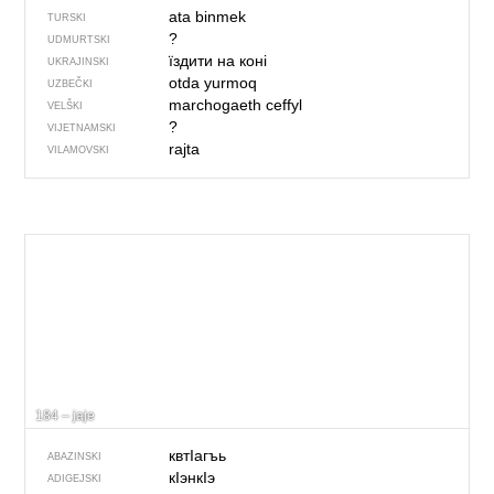
ata binmek
TURSKI
?
UDMURTSKI
їздити на коні
UKRAJINSKI
otda yurmoq
UZBEČKI
marchogaeth ceffyl
VELŠKI
?
VIJETNAMSKI
rajta
VILAMOVSKI
184 – jaje
квтIагъь
ABAZINSKI
кӀэнкӀэ
ADIGEJSKI