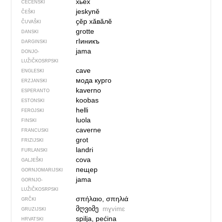
хьех
ČEČENSKI
jeskyně
ČEŠKI
ҫӗр хӑвӑлӗ
ČUVAŠKI
grotte
DANSKI
гIиникъ
DARGINSKI
jama
DONJO­
LUŽIČKOSRPSKI
cave
ENGLESKI
мода курго
ERZJANSKI
kaverno
ESPERANTO
koobas
ESTONSKI
helli
FEROJSKI
luola
FINSKI
caverne
FRANCUSKI
grot
FRIZIJSKI
landri
FURLANSKI
cova
GALJEŠKI
пещер
GORNJOMARIJSKI
jama
GORNJO­
LUŽIČKOSRPSKI
σπήλαιο, σπηλιά
GRČKI
მღვიმე
mɣvimɛ
GRUZIJSKI
spilja, pećina
HRVATSKI