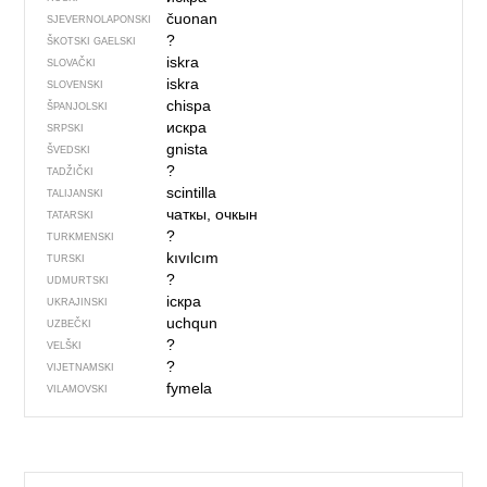
čuonan
SJEVER­NO­LA­PONSKI
?
ŠKOTSKI GAELSKI
iskra
SLOVAČKI
iskra
SLOVENSKI
chispa
ŠPANJOLSKI
искра
SRPSKI
gnista
ŠVEDSKI
?
TADŽIČKI
scintilla
TALIJANSKI
чаткы, очкын
TATARSKI
?
TURKMENSKI
kıvılcım
TURSKI
?
UDMURTSKI
іскра
UKRAJINSKI
uchqun
UZBEČKI
?
VELŠKI
?
VIJETNAMSKI
fymela
VILAMOVSKI