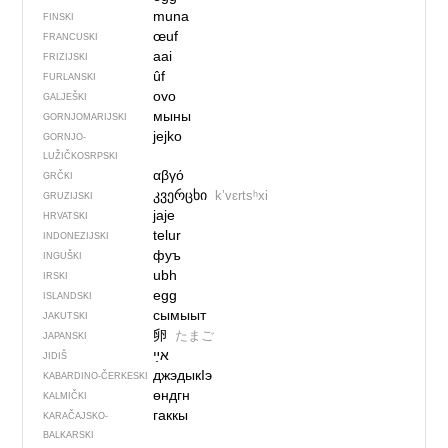
muna
FINSKI
œuf
FRANCUSKI
aai
FRIZIJSKI
ûf
FURLANSKI
ovo
GALJEŠKI
мыны
GORNJOMARIJSKI
jejko
GORNJO­
LUŽIČKOSRPSKI
αβγό
GRČKI
კვერცხი
kʼvɛrtsʰxi
GRUZIJSKI
jaje
HRVATSKI
telur
INDONEZIJSKI
фуъ
INGUŠKI
ubh
IRSKI
egg
ISLANDSKI
сымыыт
JAKUTSKI
卵
たまご
JAPANSKI
אײַ
JIDIŠ
джэдыкIэ
KABARDINO-ČERKESKI
өндгн
KALMIČKI
гаккы
KARAČAJSKO-
BALKARSKI