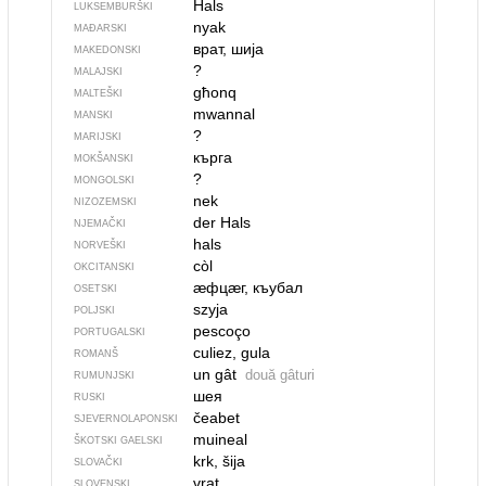
Hals
LUKSEMBURŠKI
nyak
MAĐARSKI
врат, шија
MAKEDONSKI
?
MALAJSKI
għonq
MALTEŠKI
mwannal
MANSKI
?
MARIJSKI
кърга
MOKŠANSKI
?
MONGOLSKI
nek
NIZOZEMSKI
der Hals
NJEMAČKI
hals
NORVEŠKI
còl
OKCITANSKI
ӕфцӕг, къубал
OSETSKI
szyja
POLJSKI
pescoço
PORTUGALSKI
culiez, gula
ROMANŠ
un gât
două gâturi
RUMUNJSKI
шея
RUSKI
čeabet
SJEVER­NO­LA­PONSKI
muineal
ŠKOTSKI GAELSKI
krk, šija
SLOVAČKI
vrat
SLOVENSKI