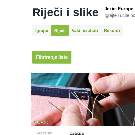
Riječi i slike
Jezici Europe i
Igrajte i učite 
Igrajte
Riječi
Vaši rezultati
Rekordi
Filtriranje liste
601 – šiti
дзахра
ABAZINSKI