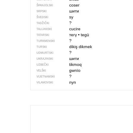
coser
ŠPANJOLSKI
шити
SRPSKI
sy
ŠVEDSKI
?
TADŽIČKI
cucire
TALIJANSKI
тегү
•
tegü
TATARSKI
?
TURKMENSKI
dikiş dikmek
TURSKI
?
UDMURTSKI
шити
UKRAJINSKI
tikmoq
UZBEČKI
gwnïo
VELŠKI
?
VIJETNAMSKI
nyn
VILAMOVSKI