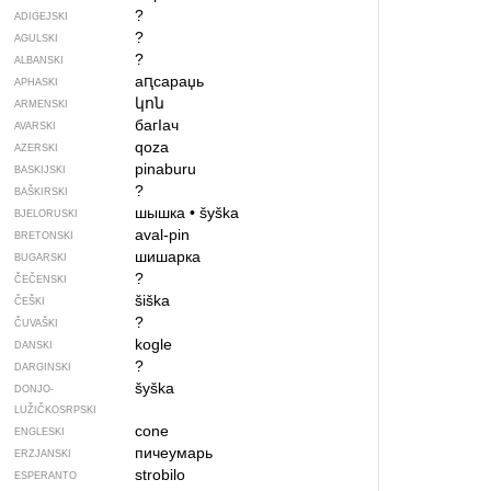
?
ADIGEJSKI
?
AGULSKI
?
ALBANSKI
аԥсараџь
APHASKI
կոն
ARMENSKI
багIач
AVARSKI
qoza
AZERSKI
pinaburu
BASKIJSKI
?
BAŠKIRSKI
шышка
•
šyška
BJELORUSKI
aval-pin
BRETONSKI
шишарка
BUGARSKI
?
ČEČENSKI
šiška
ČEŠKI
?
ČUVAŠKI
kogle
DANSKI
?
DARGINSKI
šyška
DONJO­
LUŽIČKOSRPSKI
cone
ENGLESKI
пичеумарь
ERZJANSKI
strobilo
ESPERANTO