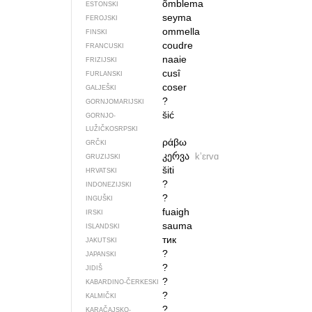
õmblema
ESTONSKI
seyma
FEROJSKI
ommella
FINSKI
coudre
FRANCUSKI
naaie
FRIZIJSKI
cusî
FURLANSKI
coser
GALJEŠKI
?
GORNJOMARIJSKI
šić
GORNJO­
LUŽIČKOSRPSKI
ράβω
GRČKI
კერვა
kʼɛrvɑ
GRUZIJSKI
šiti
HRVATSKI
?
INDONEZIJSKI
?
INGUŠKI
fuaigh
IRSKI
sauma
ISLANDSKI
тик
JAKUTSKI
?
JAPANSKI
?
JIDIŠ
?
KABARDINO-ČERKESKI
?
KALMIČKI
?
KARAČAJSKO-