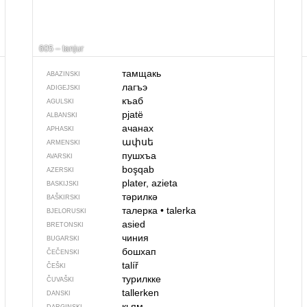
605 – tanjur
тамщакь
ABAZINSKI
лагъэ
ADIGEJSKI
къаб
AGULSKI
pjatë
ALBANSKI
ачанах
APHASKI
ափսե
ARMENSKI
пушхъа
AVARSKI
boşqab
AZERSKI
plater, azieta
BASKIJSKI
тәрилкә
BAŠKIRSKI
талерка
•
talerka
BJELORUSKI
asied
BRETONSKI
чиния
BUGARSKI
бошхап
ČEČENSKI
talíř
ČEŠKI
турилкке
ČUVAŠKI
tallerken
DANSKI
кьям