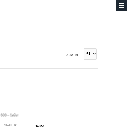
strana
603 – češer
чыра
ABAZINSKI