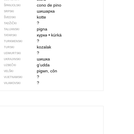
cono de pino
ŠPANJOLSKI
шишарка
SRPSKI
kotte
ŠVEDSKI
?
TADŽIČKI
pigna
TALIJANSKI
күркә
•
kürkä
TATARSKI
?
TURKMENSKI
kozalak
TURSKI
?
UDMURTSKI
шишка
UKRAJINSKI
g‘udda
UZBEČKI
pigwn, côn
VELŠKI
?
VIJETNAMSKI
?
VILAMOVSKI