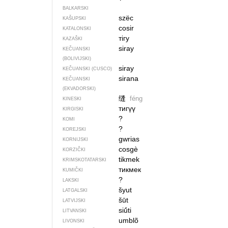
BALKARSKI
szëc
KAŠUPSKI
cosir
KATALONSKI
тігу
KAZAŠKI
siray
KEČUANSKI
(BOLIVIJSKI)
siray
KEČUANSKI (CUSCO)
sirana
KEČUANSKI
(EKVADORSKI)
缝
féng
KINESKI
тигүү
KIRGISKI
?
KOMI
?
KOREJSKI
gwrias
KORNIJSKI
cosgè
KORZIČKI
tikmek
KRIMSKOTATARSKI
тикмек
KUMIČKI
?
LAKSKI
šyut
LATGALSKI
šūt
LATVIJSKI
siū́ti
LITVANSKI
umblõ
LIVONSKI