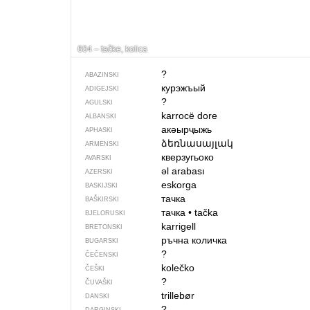
604 – tačke, kolica
?
ABAZINSKI
курэжъый
ADIGEJSKI
?
AGULSKI
karrocë dore
ALBANSKI
акәырҷыжь
APHASKI
ձեռնասայլակ
ARMENSKI
кверзугьоко
AVARSKI
əl arabası
AZERSKI
eskorga
BASKIJSKI
тачка
BAŠKIRSKI
тачка
•
tačka
BJELORUSKI
karrigell
BRETONSKI
ръчна количка
BUGARSKI
?
ČEČENSKI
kolečko
ČEŠKI
?
ČUVAŠKI
trillebør
DANSKI
?