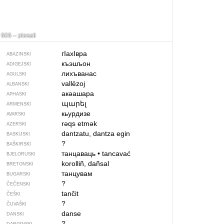
606 – plesati
гIахIвра
ABAZINSKI
къэшъон
ADIGEJSKI
лихъванас
AGULSKI
vallëzoj
ALBANSKI
акәашара
APHASKI
պարել
ARMENSKI
кьурдизе
AVARSKI
rəqs etmək
AZERSKI
dantzatu, dantza egin
BASKIJSKI
?
BAŠKIRSKI
танцаваць
•
tancavać
BJELORUSKI
korolliñ, dañsal
BRETONSKI
танцувам
BUGARSKI
?
ČEČENSKI
tančit
ČEŠKI
?
ČUVAŠKI
danse
DANSKI
?