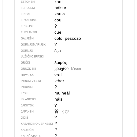
kael
ESTONSKI
hálsur
FEROJSKI
kaula
FINSKI
cou
FRANCUSKI
?
FRIZIJSKI
cuel
FURLANSKI
colo, pescozo
GALJEŠKI
?
GORNJOMARIJSKI
šija
GORNJO­
LUŽIČKOSRPSKI
λαιμός
GRČKI
კისერი
kʼisɛri
GRUZIJSKI
vrat
HRVATSKI
leher
INDONEZIJSKI
?
INGUŠKI
muineál
IRSKI
háls
ISLANDSKI
?
JAKUTSKI
首
くび
JAPANSKI
?
JIDIŠ
?
KABARDINO-ČERKESKI
?
KALMIČKI
?
KARAČAJSKO-