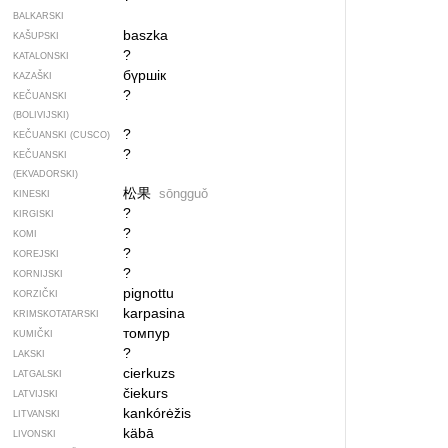
BALKARSKI
baszka
KAŠUPSKI
?
KATALONSKI
бүршік
KAZAŠKI
?
KEČUANSKI
(BOLIVIJSKI)
?
KEČUANSKI (CUSCO)
?
KEČUANSKI
(EKVADORSKI)
松果
sōngguǒ
KINESKI
?
KIRGISKI
?
KOMI
?
KOREJSKI
?
KORNIJSKI
pignottu
KORZIČKI
karpasina
KRIMSKOTATARSKI
томпур
KUMIČKI
?
LAKSKI
cierkuzs
LATGALSKI
čiekurs
LATVIJSKI
kankórėžis
LITVANSKI
käbā
LIVONSKI