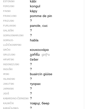
käbi
ESTONSKI
kongul
FEROJSKI
käpy
FINSKI
pomme de pin
FRANCUSKI
?
FRIZIJSKI
panole, cuc
FURLANSKI
?
GALJEŠKI
?
GORNJOMARIJSKI
habla
GORNJO­
LUŽIČKOSRPSKI
κουκουνάρα
GRČKI
გირჩა
girtʃʰɑ
GRUZIJSKI
češer
HRVATSKI
?
INDONEZIJSKI
?
INGUŠKI
buaircín giúise
IRSKI
?
ISLANDSKI
туорах
JAKUTSKI
?
JAPANSKI
?
JIDIŠ
?
KABARDINO-ČERKESKI
товрцг, бөөр
KALMIČKI
?
KARAČAJSKO-