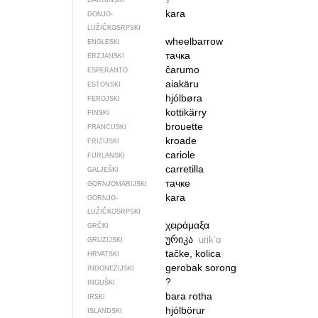
DARGINSKI
kara
DONJO­
LUŽIČKOSRPSKI
wheelbarrow
ENGLESKI
тачка
ERZJANSKI
ĉarumo
ESPERANTO
aiakäru
ESTONSKI
hjólbøra
FEROJSKI
kottikärry
FINSKI
brouette
FRANCUSKI
kroade
FRIZIJSKI
cariole
FURLANSKI
carretilla
GALJEŠKI
тачке
GORNJOMARIJSKI
kara
GORNJO­
LUŽIČKOSRPSKI
χειράμαξα
GRČKI
ურიკა
urikʼɑ
GRUZIJSKI
tačke, kolica
HRVATSKI
gerobak sorong
INDONEZIJSKI
?
INGUŠKI
bara rotha
IRSKI
hjólbörur
ISLANDSKI