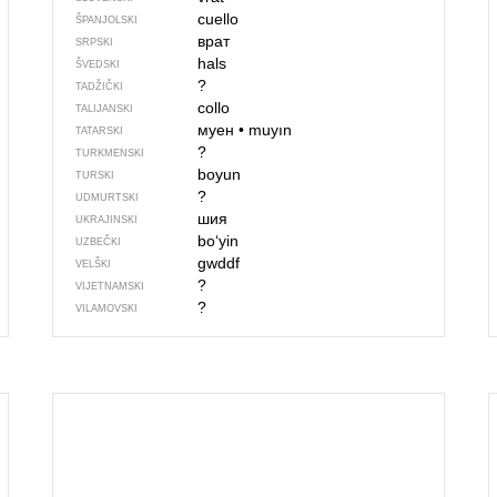
cuello
ŠPANJOLSKI
врат
SRPSKI
hals
ŠVEDSKI
?
TADŽIČKI
collo
TALIJANSKI
муен
•
muyın
TATARSKI
?
TURKMENSKI
boyun
TURSKI
?
UDMURTSKI
шия
UKRAJINSKI
boʻyin
UZBEČKI
gwddf
VELŠKI
?
VIJETNAMSKI
?
VILAMOVSKI