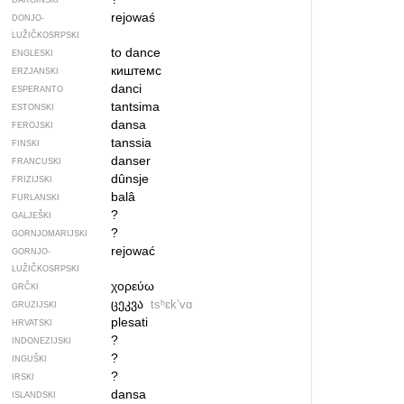
DARGINSKI
rejowaś
DONJO­
LUŽIČKOSRPSKI
to dance
ENGLESKI
киштемс
ERZJANSKI
danci
ESPERANTO
tantsima
ESTONSKI
dansa
FEROJSKI
tanssia
FINSKI
danser
FRANCUSKI
dûnsje
FRIZIJSKI
balâ
FURLANSKI
?
GALJEŠKI
?
GORNJOMARIJSKI
rejować
GORNJO­
LUŽIČKOSRPSKI
χορεύω
GRČKI
ცეკვა
tsʰɛkʼvɑ
GRUZIJSKI
plesati
HRVATSKI
?
INDONEZIJSKI
?
INGUŠKI
?
IRSKI
dansa
ISLANDSKI