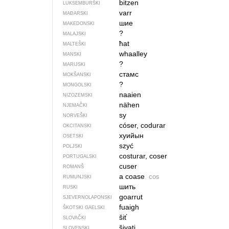
bitzen
LUKSEMBURŠKI
varr
MAĐARSKI
шие
MAKEDONSKI
?
MALAJSKI
ħat
MALTEŠKI
whaalley
MANSKI
?
MARIJSKI
стамс
MOKŠANSKI
?
MONGOLSKI
naaien
NIZOZEMSKI
nähen
NJEMAČKI
sy
NORVEŠKI
cóser, codurar
OKCITANSKI
хуийын
OSETSKI
szyć
POLJSKI
costurar, coser
PORTUGALSKI
cuser
ROMANŠ
a coase
cos
RUMUNJSKI
шить
RUSKI
goarrut
SJEVER­NO­LA­PONSKI
fuaigh
ŠKOTSKI GAELSKI
šiť
SLOVAČKI
šivati
SLOVENSKI