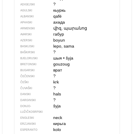
?
ADIGEJSKI
кьуркь
AGULSKI
qafë
ALBANSKI
ахәда
APHASKI
վիզ, պարանոց
ARMENSKI
габур
AVARSKI
boyun
AZERSKI
lepo, sama
BASKIJSKI
?
BAŠKIRSKI
шыя
•
šyja
BJELORUSKI
gouzoug
BRETONSKI
врат
BUGARSKI
?
ČEČENSKI
krk
ČEŠKI
?
ČUVAŠKI
hals
DANSKI
?
DARGINSKI
šyja
DONJO­
LUŽIČKOSRPSKI
neck
ENGLESKI
кирьга
ERZJANSKI
kolo
ESPERANTO