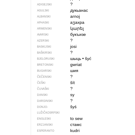
?
ADIGEJSKI
дукьанас
AGULSKI
arnoj
ALBANSKI
аӡахра
APHASKI
կարել
ARMENSKI
букъизе
AVARSKI
?
AZERSKI
josi
BASKIJSKI
?
BAŠKIRSKI
шыць
•
šyć
BJELORUSKI
gwriat
BRETONSKI
шия
BUGARSKI
?
ČEČENSKI
šít
ČEŠKI
?
ČUVAŠKI
sy
DANSKI
?
DARGINSKI
šyś
DONJO­
LUŽIČKOSRPSKI
to sew
ENGLESKI
стамс
ERZJANSKI
kudri
ESPERANTO