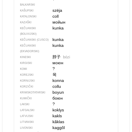
BALKARSKI
szëja
KAŠUPSKI
coll
KATALONSKI
мойын
KAZAŠKI
kunka
KEČUANSKI
(BOLIVIJSKI)
kunka
KEČUANSKI (CUSCO)
kunka
KEČUANSKI
(EKVADORSKI)
脖子
bózi
KINESKI
моюн
KIRGISKI
?
KOMI
목
KOREJSKI
konna
KORNIJSKI
collu
KORZIČKI
boyun
KRIMSKOTATARSKI
боюн
KUMIČKI
?
LAKSKI
koklys
LATGALSKI
kakls
LATVIJSKI
kãklas
LITVANSKI
kaggõl
LIVONSKI