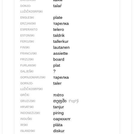
DARGINSKI
talaŕ
DONJO­
LUŽIČKOSRPSKI
plate
ENGLESKI
тарелка
ERZJANSKI
telero
ESPERANTO
taldrik
ESTONSKI
tallerkur
FEROJSKI
lautanen
FINSKI
assiette
FRANCUSKI
board
FRIZIJSKI
plat
FURLANSKI
?
GALJEŠKI
тарелка
GORNJOMARIJSKI
taler
GORNJO­
LUŽIČKOSRPSKI
πιάτο
GRČKI
თეფში
tʰɛpʰʃi
GRUZIJSKI
tanjur
HRVATSKI
piring
INDONEZIJSKI
оаркхилг
INGUŠKI
pláta
IRSKI
diskur
ISLANDSKI