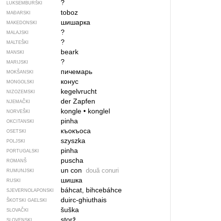
?
LUKSEMBURŠKI
toboz
MAĐARSKI
шишарка
MAKEDONSKI
?
MALAJSKI
?
MALTEŠKI
beark
MANSKI
?
MARIJSKI
пичемарь
MOKŠANSKI
конус
MONGOLSKI
kegelvrucht
NIZOZEMSKI
der Zapfen
NJEMAČKI
kongle
•
konglel
NORVEŠKI
pinha
OKCITANSKI
къокъоса
OSETSKI
szyszka
POLJSKI
pinha
PORTUGALSKI
puscha
ROMANŠ
un con
două conuri
RUMUNJSKI
шишка
RUSKI
báhcat, bihcebáhce
SJEVER­NO­LA­PONSKI
duirc-ghiuthais
ŠKOTSKI GAELSKI
šuška
SLOVAČKI
storž
SLOVENSKI