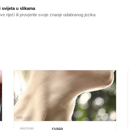
 svijeta u slikama
nove riječi ili provjerite svoje znanje odabranog jezika
602 – vrat
хъвда
ABAZINSKI