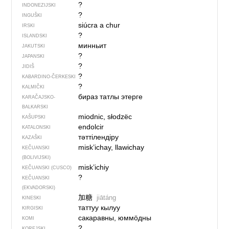
?
INDONEZIJSKI
?
INGUŠKI
siúcra a chur
IRSKI
?
ISLANDSKI
минньит
JAKUTSKI
?
JAPANSKI
?
JIDIŠ
?
KABARDINO-ČERKESKI
?
KALMIČKI
бираз татлы этер­ге
KARAČAJSKO-
BALKARSKI
miodnic, słodzëc
KAŠUPSKI
endolcir
KATALONSKI
тәттілендіру
KAZAŠKI
misk’ichay, llawichay
KEČUANSKI
(BOLIVIJSKI)
misk’ichiy
KEČUANSKI (CUSCO)
?
KEČUANSKI
(EKVADORSKI)
加糖
jiātáng
KINESKI
таттуу кылуу
KIRGISKI
сакаравны, юммӧдны
KOMI
?
KOREJSKI