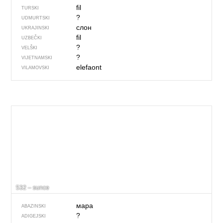
fil
TURSKI
?
UDMURTSKI
слон
UKRAJINSKI
fil
UZBEČKI
?
VELŠKI
?
VIJETNAMSKI
elefaont
VILAMOVSKI
532 – sunce
мара
ABAZINSKI
?
ADIGEJSKI