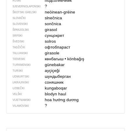
подсолнечник
RUSKI
?
SJEVER­NO­LA­PONSKI
neòinean-grèine
ŠKOTSKI GAELSKI
slnečnica
SLOVAČKI
sončnica
SLOVENSKI
girasol
ŠPANJOLSKI
сунцокрет
SRPSKI
solros
ŠVEDSKI
офтобпараст
TADŽIČKI
girasole
TALIJANSKI
көнбагыш
•
könbağış
TATARSKI
günebakar
TURKMENSKI
ayçiçeği
TURSKI
шундыберган
UDMURTSKI
соняшник
UKRAJINSKI
kungaboqar
UZBEČKI
blodyn haul
VELŠKI
hoa hướng dương
VIJETNAMSKI
?
VILAMOVSKI