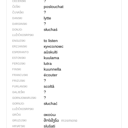
?
ČEČENSKI
poslouchat
ČEŠKI
?
ČUVAŠKI
lytte
DANSKI
?
DARGINSKI
słuchaś
DONJO­
LUŽIČKOSRPSKI
to listen
ENGLESKI
кунсоломс
ERZJANSKI
aŭskulti
ESPERANTO
kuulama
ESTONSKI
lutra
FEROJSKI
kuunnella
FINSKI
écouter
FRANCUSKI
?
FRIZIJSKI
scoltâ
FURLANSKI
?
GALJEŠKI
?
GORNJOMARIJSKI
słuchać
GORNJO­
LUŽIČKOSRPSKI
ακούω
GRČKI
მოსმენა
mɔsmɛnɑ
GRUZIJSKI
slušati
HRVATSKI