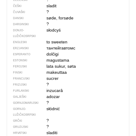
ČEČENSKI
sladit
ČEŠKI
?
ČUVAŠKI
søde, forsøde
DANSKI
?
DARGINSKI
słodcyś
DONJO­
LUŽIČKOSRPSKI
to sweeten
ENGLESKI
тантейгавтомс
ERZJANSKI
dolĉigi
ESPERANTO
magustama
ESTONSKI
lata sukur, søta
FEROJSKI
makeuttaa
FINSKI
sucrer
FRANCUSKI
?
FRIZIJSKI
inzucarâ
FURLANSKI
adozar
GALJEŠKI
?
GORNJOMARIJSKI
słódnić
GORNJO­
LUŽIČKOSRPSKI
?
GRČKI
?
GRUZIJSKI
sladiti
HRVATSKI