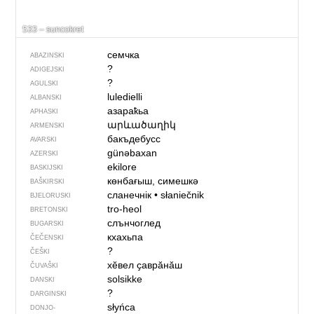
533 – suncokret
семчка
ABAZINSKI
?
ADIGEJSKI
?
AGULSKI
luledielli
ALBANSKI
азараҟьа
APHASKI
արևածաղիկ
ARMENSKI
бакъдебусс
AVARSKI
günəbaxan
AZERSKI
ekilore
BASKIJSKI
көнбағыш, симешкә
BAŠKIRSKI
сланечнік
•
słaniečnik
BJELORUSKI
tro-heol
BRETONSKI
слънчоглед
BUGARSKI
кхахьпа
ČEČENSKI
?
ČEŠKI
хӗвел ҫаврӑнӑш
ČUVAŠKI
solsikke
DANSKI
?
DARGINSKI
słyńca
DONJO­