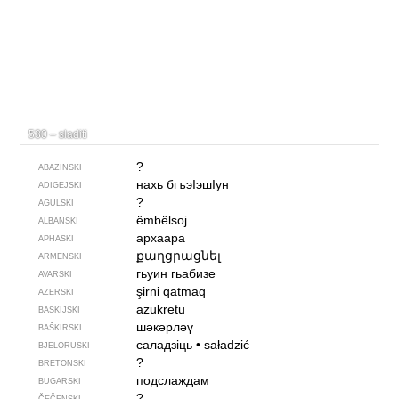
530 – sladiti
?
ABAZINSKI
нахь бгъэIэшIун
ADIGEJSKI
?
AGULSKI
ëmbëlsoj
ALBANSKI
архаара
APHASKI
քաղցրացնել
ARMENSKI
гьуин гьабизе
AVARSKI
şirni qatmaq
AZERSKI
azukretu
BASKIJSKI
шәкәрләү
BAŠKIRSKI
саладзіць
•
saładzić
BJELORUSKI
?
BRETONSKI
подслаждам
BUGARSKI
?