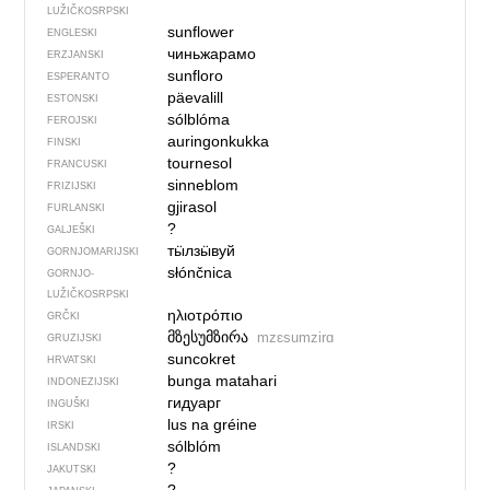
LUŽIČKOSRPSKI
sunflower
ENGLESKI
чиньжарамо
ERZJANSKI
sunfloro
ESPERANTO
päevalill
ESTONSKI
sólblóma
FEROJSKI
auringonkukka
FINSKI
tournesol
FRANCUSKI
sinneblom
FRIZIJSKI
gjirasol
FURLANSKI
?
GALJEŠKI
тӹлзӹвуй
GORNJOMARIJSKI
słónčnica
GORNJO­
LUŽIČKOSRPSKI
ηλιοτρόπιο
GRČKI
მზესუმზირა
mzɛsumzirɑ
GRUZIJSKI
suncokret
HRVATSKI
bunga matahari
INDONEZIJSKI
гидуарг
INGUŠKI
lus na gréine
IRSKI
sólblóm
ISLANDSKI
?
JAKUTSKI