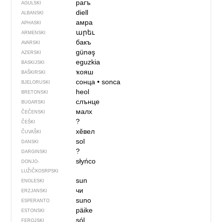
рагъ
AGULSKI
diell
ALBANSKI
амра
APHASKI
արեւ
ARMENSKI
бакъ
AVARSKI
günəş
AZERSKI
eguzkia
BASKIJSKI
ҡояш
BAŠKIRSKI
сонца
•
sonca
BJELORUSKI
heol
BRETONSKI
слънце
BUGARSKI
малх
ČEČENSKI
?
ČEŠKI
хӗвел
ČUVAŠKI
sol
DANSKI
?
DARGINSKI
słyńco
DONJO­
LUŽIČKOSRPSKI
sun
ENGLESKI
чи
ERZJANSKI
suno
ESPERANTO
päike
ESTONSKI
sól
FEROJSKI