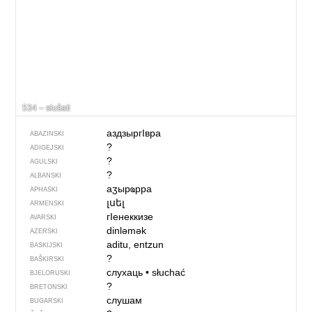
534 – slušati
аздзыр­гIвра
ABAZINSKI
?
ADIGEJSKI
?
AGULSKI
?
ALBANSKI
аӡырҩрра
APHASKI
լսել
ARMENSKI
гIенеккизе
AVARSKI
dinləmək
AZERSKI
aditu, entzun
BASKIJSKI
?
BAŠKIRSKI
слухаць
•
słuchać
BJELORUSKI
?
BRETONSKI
слушам
BUGARSKI