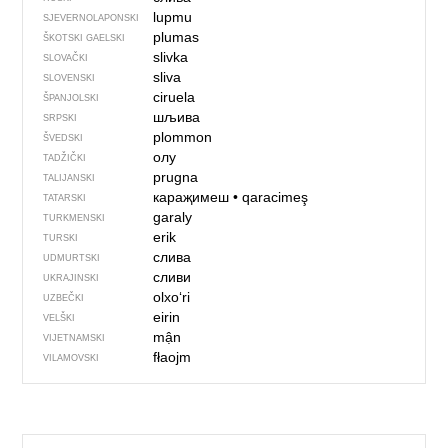
lupmu
SJEVER­NO­LA­PONSKI
plumas
ŠKOTSKI GAELSKI
slivka
SLOVAČKI
sliva
SLOVENSKI
ciruela
ŠPANJOLSKI
шљива
SRPSKI
plommon
ŠVEDSKI
олу
TADŽIČKI
prugna
TALIJANSKI
караҗимеш
•
qaracimeş
TATARSKI
garaly
TURKMENSKI
erik
TURSKI
слива
UDMURTSKI
сливи
UKRAJINSKI
olxoʻri
UZBEČKI
eirin
VELŠKI
mận
VIJETNAMSKI
fłaojm
VILAMOVSKI