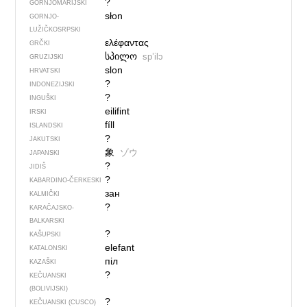
?
GORNJOMARIJSKI
słon
GORNJO­
LUŽIČKOSRPSKI
ελέφαντας
GRČKI
სპილო
spʼilɔ
GRUZIJSKI
slon
HRVATSKI
?
INDONEZIJSKI
?
INGUŠKI
eilifint
IRSKI
fíll
ISLANDSKI
?
JAKUTSKI
象
ゾウ
JAPANSKI
?
JIDIŠ
?
KABARDINO-ČERKESKI
зан
KALMIČKI
?
KARAČAJSKO-
BALKARSKI
?
KAŠUPSKI
elefant
KATALONSKI
піл
KAZAŠKI
?
KEČUANSKI
(BOLIVIJSKI)
?
KEČUANSKI (CUSCO)