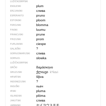
LUŽIČKOSRPSKI
plum
ENGLESKI
слива
ERZJANSKI
pruno
ESPERANTO
ploom
ESTONSKI
blomma
FEROJSKI
luumu
FINSKI
prune
FRANCUSKI
prom
FRIZIJSKI
ciespe
FURLANSKI
?
GALJEŠKI
слива
GORNJOMARIJSKI
slowka
GORNJO­
LUŽIČKOSRPSKI
δαμάσκηνο
GRČKI
ქლიავი
kʰliɑvi
GRUZIJSKI
šljiva
HRVATSKI
?
INDONEZIJSKI
хьач
INGUŠKI
pluma
IRSKI
plóma
ISLANDSKI
слива
JAKUTSKI
セイヨウスモモ
JAPANSKI