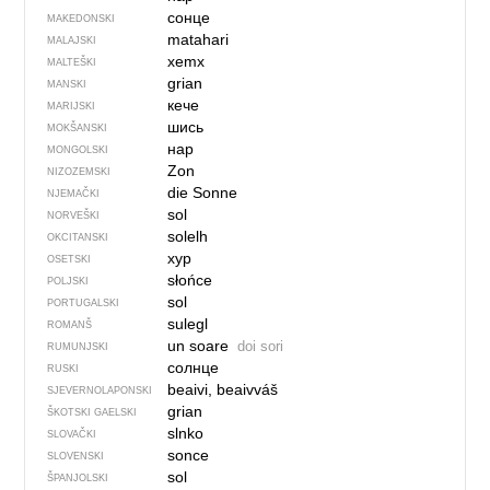
сонце
MAKEDONSKI
matahari
MALAJSKI
xemx
MALTEŠKI
grian
MANSKI
кече
MARIJSKI
шись
MOKŠANSKI
нар
MONGOLSKI
Zon
NIZOZEMSKI
die Sonne
NJEMAČKI
sol
NORVEŠKI
solelh
OKCITANSKI
хур
OSETSKI
słońce
POLJSKI
sol
PORTUGALSKI
sulegl
ROMANŠ
un soare
doi sori
RUMUNJSKI
солнце
RUSKI
beaivi, beaivváš
SJEVER­NO­LA­PONSKI
grian
ŠKOTSKI GAELSKI
slnko
SLOVAČKI
sonce
SLOVENSKI
sol
ŠPANJOLSKI