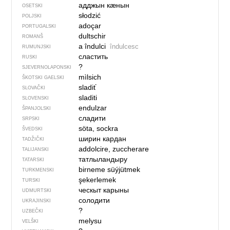
адджын кӕнын
OSETSKI
słodzić
POLJSKI
adoçar
PORTUGALSKI
dultschir
ROMANŠ
a îndulci
îndulcesc
RUMUNJSKI
сластить
RUSKI
?
SJEVER­NO­LA­PONSKI
mìlsich
ŠKOTSKI GAELSKI
sladiť
SLOVAČKI
sladiti
SLOVENSKI
endulzar
ŠPANJOLSKI
сладити
SRPSKI
söta, sockra
ŠVEDSKI
ширин кардан
TADŽIČKI
addolcire, zuccherare
TALIJANSKI
татлыландыру
TATARSKI
birneme süýjütmek
TURKMENSKI
şekerlemek
TURSKI
ческыт карыны
UDMURTSKI
солодити
UKRAJINSKI
?
UZBEČKI
melysu
VELŠKI