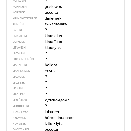
?
KOREJSKI
goslowes
KORNIJSKI
ascultà
KORZIČKI
diñlemek
KRIMSKOTATARSKI
тынгламакъ
KUMIČKI
?
LAKSKI
klauseitīs
LATGALSKI
klausīties
LATVIJSKI
klausýtis
LITVANSKI
?
LIVONSKI
?
LUKSEMBURŠKI
hallgat
MAĐARSKI
слуша
MAKEDONSKI
?
MALAJSKI
?
MALTEŠKI
?
MANSKI
?
MARIJSKI
кулхцондомс
MOKŠANSKI
?
MONGOLSKI
luisteren
NIZOZEMSKI
hören, lauschen
NJEMAČKI
lytte
•
lytta
NORVEŠKI
escotar
OKCITANSKI