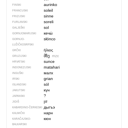
aurinko
FINSKI
soleil
FRANCUSKI
sinne
FRIZIJSKI
soreli
FURLANSKI
sol
GALJEŠKI
кечӹ
GORNJOMARIJSKI
słónco
GORNJO­
LUŽIČKOSRPSKI
ήλιος
GRČKI
მზე
mzɛ
GRUZIJSKI
sunce
HRVATSKI
matahari
INDONEZIJSKI
малх
INGUŠKI
grian
IRSKI
sól
ISLANDSKI
күн
JAKUTSKI
?
JAPANSKI
זון
JIDIŠ
дыгъэ
KABARDINO-ČERKESKI
нарн
KALMIČKI
кюн
KARAČAJSKO-
BALKARSKI