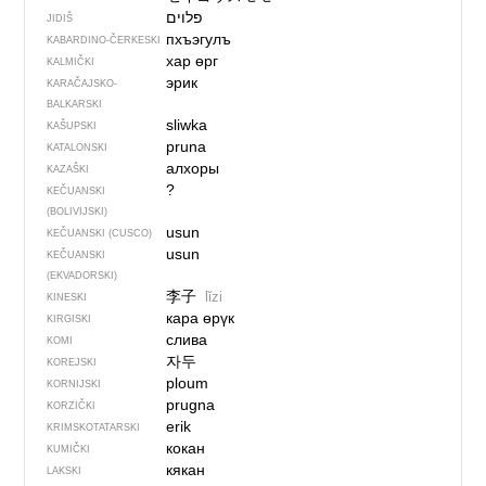
פלוים
JIDIŠ
пхъэгулъ
KABARDINO-ČERKESKI
хар өрг
KALMIČKI
эрик
KARAČAJSKO-
BALKARSKI
sliwka
KAŠUPSKI
pruna
KATALONSKI
алхоры
KAZAŠKI
?
KEČUANSKI
(BOLIVIJSKI)
usun
KEČUANSKI (CUSCO)
usun
KEČUANSKI
(EKVADORSKI)
李子
lǐzi
KINESKI
кара өрүк
KIRGISKI
слива
KOMI
자두
KOREJSKI
ploum
KORNIJSKI
prugna
KORZIČKI
erik
KRIMSKOTATARSKI
кокан
KUMIČKI
кякан
LAKSKI