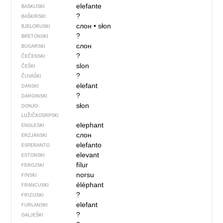
elefante
BASKIJSKI
?
BAŠKIRSKI
слон
•
słon
BJELORUSKI
?
BRETONSKI
слон
BUGARSKI
?
ČEČENSKI
slon
ČEŠKI
?
ČUVAŠKI
elefant
DANSKI
?
DARGINSKI
słon
DONJO­
LUŽIČKOSRPSKI
elephant
ENGLESKI
слон
ERZJANSKI
elefanto
ESPERANTO
elevant
ESTONSKI
fílur
FEROJSKI
norsu
FINSKI
éléphant
FRANCUSKI
?
FRIZIJSKI
elefant
FURLANSKI
?
GALJEŠKI