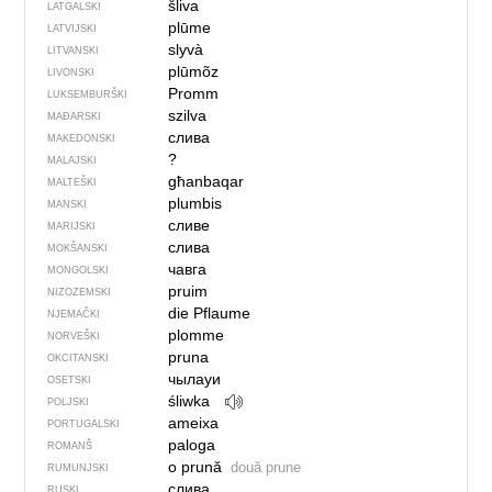
šliva
LATGALSKI
plūme
LATVIJSKI
slyvà
LITVANSKI
plūmõz
LIVONSKI
Promm
LUKSEMBURŠKI
szilva
MAĐARSKI
слива
MAKEDONSKI
?
MALAJSKI
għanbaqar
MALTEŠKI
plumbis
MANSKI
сливе
MARIJSKI
слива
MOKŠANSKI
чавга
MONGOLSKI
pruim
NIZOZEMSKI
die Pflaume
NJEMAČKI
plomme
NORVEŠKI
pruna
OKCITANSKI
чылауи
OSETSKI
śliwka
POLJSKI
ameixa
PORTUGALSKI
paloga
ROMANŠ
o prună
două prune
RUMUNJSKI
слива
RUSKI