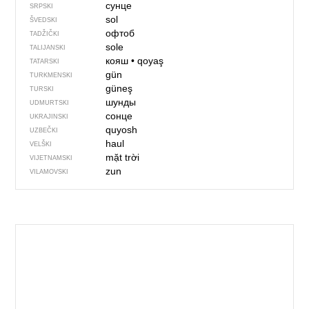
сунце
SRPSKI
sol
ŠVEDSKI
офтоб
TADŽIČKI
sole
TALIJANSKI
кояш
•
qoyaş
TATARSKI
gün
TURKMENSKI
güneş
TURSKI
шунды
UDMURTSKI
сонце
UKRAJINSKI
quyosh
UZBEČKI
haul
VELŠKI
mặt trời
VIJETNAMSKI
zun
VILAMOVSKI