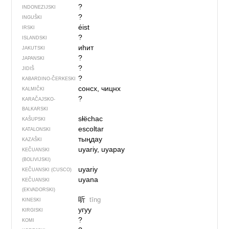
?
INDONEZIJSKI
?
INGUŠKI
éist
IRSKI
?
ISLANDSKI
иһит
JAKUTSKI
?
JAPANSKI
?
JIDIŠ
?
KABARDINO-ČERKESKI
сонсх, чицнх
KALMIČKI
?
KARAČAJSKO-
BALKARSKI
słëchac
KAŠUPSKI
escoltar
KATALONSKI
тыңдау
KAZAŠKI
uyariy, uyapay
KEČUANSKI
(BOLIVIJSKI)
uyariy
KEČUANSKI (CUSCO)
uyana
KEČUANSKI
(EKVADORSKI)
听
tīng
KINESKI
угуу
KIRGISKI
?
KOMI