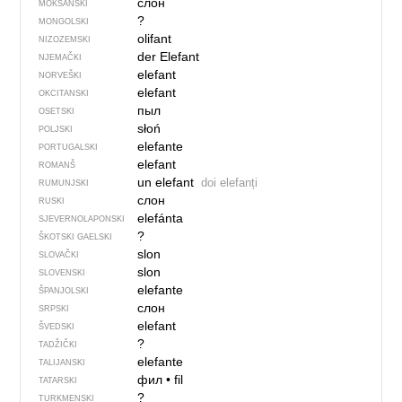
слон
MOKŠANSKI
?
MONGOLSKI
olifant
NIZOZEMSKI
der Elefant
NJEMAČKI
elefant
NORVEŠKI
elefant
OKCITANSKI
пыл
OSETSKI
słoń
POLJSKI
elefante
PORTUGALSKI
elefant
ROMANŠ
un elefant
doi elefanți
RUMUNJSKI
слон
RUSKI
elefánta
SJEVER­NO­LA­PONSKI
?
ŠKOTSKI GAELSKI
slon
SLOVAČKI
slon
SLOVENSKI
elefante
ŠPANJOLSKI
слон
SRPSKI
elefant
ŠVEDSKI
?
TADŽIČKI
elefante
TALIJANSKI
фил
•
fil
TATARSKI
?
TURKMENSKI