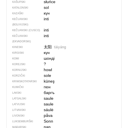
słuńce
KAŠUPSKI
sol
KATALONSKI
күн
KAZAŠKI
inti
KEČUANSKI
(BOLIVIJSKI)
inti
KEČUANSKI (CUSCO)
inti
KEČUANSKI
(EKVADORSKI)
太阳
tàiyáng
KINESKI
күн
KIRGISKI
шонді
KOMI
?
KOREJSKI
howl
KORNIJSKI
sole
KORZIČKI
küneş
KRIMSKOTATARSKI
гюн
KUMIČKI
баргъ
LAKSKI
saule
LATGALSKI
saule
LATVIJSKI
sáulė
LITVANSKI
pǟva
LIVONSKI
Sonn
LUKSEMBURŠKI
nap
MAĐARSKI