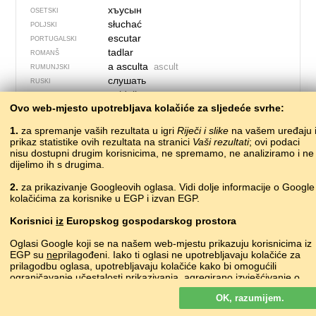
хъусын
OSETSKI
słuchać
POLJSKI
escutar
PORTUGALSKI
tadlar
ROMANŠ
a asculta
ascult
RUMUNJSKI
слушать
RUSKI
guldalit
SJEVER­NO­LA­PONSKI
Ovo web-mjesto upotrebljava kolačiće za sljedeće svrhe:
?
ŠKOTSKI GAELSKI
počúvať
SLOVAČKI
1.
za spremanje vaših rezultata u igri
Riječi i slike
na vašem uređaju 
poslušati
SLOVENSKI
prikaz statistike ovih rezultata na stranici
Vaši rezultati
; ovi podaci
escuchar
nisu dostupni drugim korisnicima, ne spremamo, ne analiziramo i ne
ŠPANJOLSKI
dijelimo ih s drugima.
слушати
SRPSKI
lyssna
ŠVEDSKI
2.
za prikazivanje Googleovih oglasa. Vidi dolje informacije o Google
?
TADŽIČKI
kolačićima za korisnike u EGP i izvan EGP.
ascoltare
TALIJANSKI
Korisnici
iz
Europskog gospodarskog prostora
тыңлау
•
tıñlaw
TATARSKI
?
TURKMENSKI
Oglasi Google koji se na našem web-mjestu prikazuju korisnicima iz
dinlemek
TURSKI
EGP su
ne
prilagođeni. Iako ti oglasi ne upotrebljavaju kolačiće za
?
prilagodbu oglasa, upotrebljavaju kolačiće kako bi omogućili
UDMURTSKI
ograničavanje učestalosti prikazivanja, agregirano izvješćivanje o
слухати
UKRAJINSKI
oglasima i za borbu protiv prevara i zloupotrebe.
eshitmoq
UZBEČKI
OK, razumijem.
Više o Googleovim kolačićima
gwrando
VELŠKI