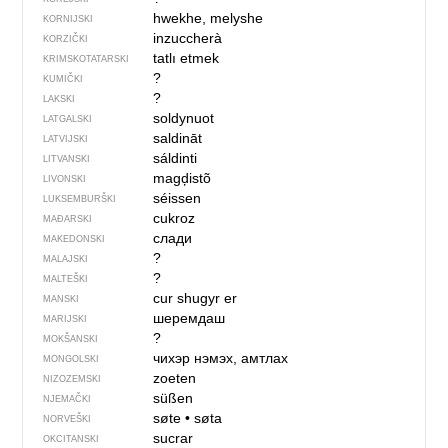
hwekhe, melyshe
KORNIJSKI
inzuccherà
KORZIČKI
tatlı etmek
KRIMSKOTATARSKI
?
KUMIČKI
?
LAKSKI
soldynuot
LATGALSKI
saldināt
LATVIJSKI
sáldinti
LITVANSKI
magḑistõ
LIVONSKI
séissen
LUKSEMBURŠKI
cukroz
MAĐARSKI
слади
MAKEDONSKI
?
MALAJSKI
?
MALTEŠKI
cur shugyr er
MANSKI
шеремдаш
MARIJSKI
?
MOKŠANSKI
чихэр нэмэх, амтлах
MONGOLSKI
zoeten
NIZOZEMSKI
süßen
NJEMAČKI
søte
•
søta
NORVEŠKI
sucrar
OKCITANSKI