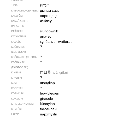
?
JAPANSKI
זונרויז
JIDIŠ
дыгъэгъазэ
KABARDINO-ČERKESKI
нарн цецг
KALMIČKI
чёблеу
KARAČAJSKO-
BALKARSKI
słuńcownik
KAŠUPSKI
gira-sol
KATALONSKI
күнбағыс, күнбағар
KAZAŠKI
?
KEČUANSKI
(BOLIVIJSKI)
?
KEČUANSKI (CUSCO)
?
KEČUANSKI
(EKVADORSKI)
向日葵
xiàngrìkuí
KINESKI
?
KIRGISKI
шондіюр
KOMI
?
KOREJSKI
howlvleujen
KORNIJSKI
girasole
KORZIČKI
künaylan
KRIMSKOTATARSKI
гюлайлан
KUMIČKI
пархтIутIи
LAKSKI