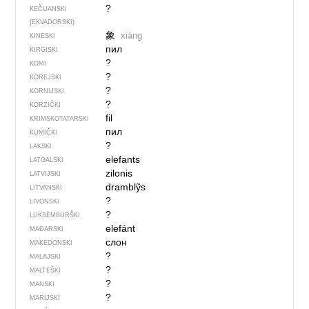
?
KEČUANSKI
(EKVADORSKI)
象
xiàng
KINESKI
пил
KIRGISKI
?
KOMI
?
KOREJSKI
?
KORNIJSKI
?
KORZIČKI
fil
KRIMSKOTATARSKI
пил
KUMIČKI
?
LAKSKI
elefants
LATGALSKI
zilonis
LATVIJSKI
dramblỹs
LITVANSKI
?
LIVONSKI
?
LUKSEMBURŠKI
elefánt
MAĐARSKI
слон
MAKEDONSKI
?
MALAJSKI
?
MALTEŠKI
?
MANSKI
?
MARIJSKI