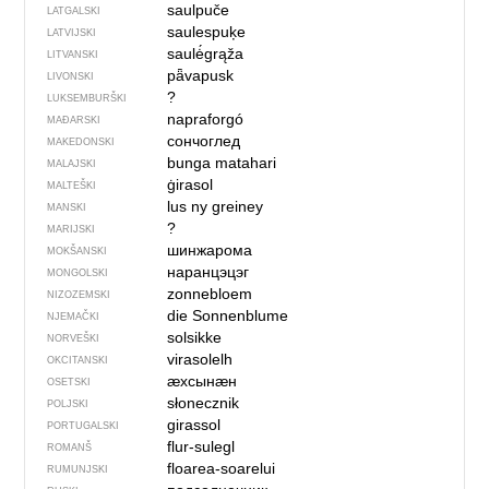
saulpuče
LATGALSKI
saulespuķe
LATVIJSKI
saulė́grąža
LITVANSKI
pǟvapusk
LIVONSKI
?
LUKSEMBURŠKI
napraforgó
MAĐARSKI
сончоглед
MAKEDONSKI
bunga matahari
MALAJSKI
ġirasol
MALTEŠKI
lus ny greiney
MANSKI
?
MARIJSKI
шинжарома
MOKŠANSKI
наранцэцэг
MONGOLSKI
zonnebloem
NIZOZEMSKI
die Sonnenblume
NJEMAČKI
solsikke
NORVEŠKI
virasolelh
OKCITANSKI
ӕхсынӕн
OSETSKI
słonecznik
POLJSKI
girassol
PORTUGALSKI
flur-sulegl
ROMANŠ
floarea-soarelui
RUMUNJSKI