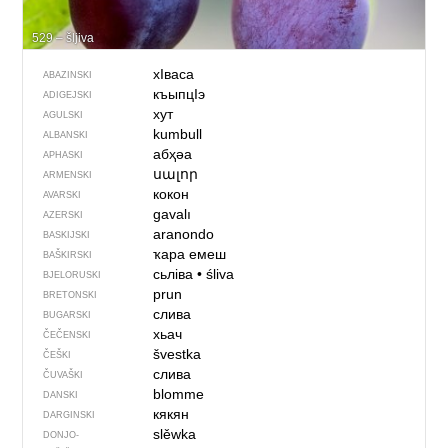
529 – šljiva
хIваса
ABAZINSKI
къыпцIэ
ADIGEJSKI
хут
AGULSKI
kumbull
ALBANSKI
абҳәа
APHASKI
սալոր
ARMENSKI
кокон
AVARSKI
gavalı
AZERSKI
aranondo
BASKIJSKI
ҡара емеш
BAŠKIRSKI
сьліва
•
śliva
BJELORUSKI
prun
BRETONSKI
слива
BUGARSKI
хьач
ČEČENSKI
švestka
ČEŠKI
слива
ČUVAŠKI
blomme
DANSKI
кякян
DARGINSKI
slěwka
DONJO­