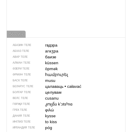
56 – үбү
гвдзра
АБАЗИН ТЕЛЕ
агәӡра
АБХАЗ ТЕЛЕ
баизе
АВАР ТЕЛЕ
küssen
АЛМАН ТЕЛЕ
öpmək
ӘЗЕРИ ТЕЛЕ
համբուրել
ӘРМӘН ТЕЛЕ
musu
БАСК ТЕЛЕ
цалаваць
•
całavać
БЕЛАРУС ТЕЛЕ
целувам
БОЛГАР ТЕЛЕ
cusanu
ВЕЛС ТЕЛЕ
კოცნა
kʼɔtsʰnɑ
ГӨРҖИ ТЕЛЕ
φιλώ
ГРЕК ТЕЛЕ
kysse
ДАНИЯ ТЕЛЕ
to kiss
ИНГЛИЗ ТЕЛЕ
póg
ИРЛАНДИЯ ТЕЛЕ