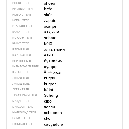
shoes
ИНГЛИЗ ТЕЛЕ
bróg
ИРЛАНДИЯ ТЕЛЕ
skór
ИСЛАНД ТЕЛЕ
zapato
ИСПАН ТЕЛЕ
scarpe
ИТАЛЬЯН ТЕЛЕ
аяқ киім
КАЗАКЪ ТЕЛЕ
sabata
КАТАЛАН ТЕЛЕ
bótë
КАШУБ ТЕЛЕ
аякъ гийим
КОМЫК ТЕЛЕ
eskis
КОРНУЭЛ ТЕЛЕ
бут кийим
КЫРГЫЗ ТЕЛЕ
ayaqap
КЫРЫМТАТАР ТЕЛЕ
鞋子
xiézi
КЫТАЙ ТЕЛЕ
kūrpis
ЛАТГАЛ ТЕЛЕ
kurpes
ЛАТЫШ ТЕЛЕ
bãtai
ЛИТВА ТЕЛЕ
Schong
ЛЮКСЕМБУРГ ТЕЛЕ
cipő
МАҖАР ТЕЛЕ
чевли
МАКЕДОН ТЕЛЕ
schoenen
НИДЕРЛАНД ТЕЛЕ
sko
НОРВЕГ ТЕЛЕ
cauçadura
ОКСИТАН ТЕЛЕ