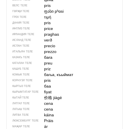
pris
ВЕЛС ТЕЛЕ
ფასი
pʰɑsi
ГӨРҖИ ТЕЛЕ
τιμή
ГРЕК ТЕЛЕ
pris
ДАНИЯ ТЕЛЕ
price
ИНГЛИЗ ТЕЛЕ
praghas
ИРЛАНДИЯ ТЕЛЕ
verð
ИСЛАНД ТЕЛЕ
precio
ИСПАН ТЕЛЕ
prezzo
ИТАЛЬЯН ТЕЛЕ
баға
КАЗАКЪ ТЕЛЕ
preu
КАТАЛАН ТЕЛЕ
priz
КАШУБ ТЕЛЕ
багьа, къыймат
КОМЫК ТЕЛЕ
pris
КОРНУЭЛ ТЕЛЕ
баа
КЫРГЫЗ ТЕЛЕ
fiyat
КЫРЫМТАТАР ТЕЛЕ
价格
jiàgé
КЫТАЙ ТЕЛЕ
cena
ЛАТГАЛ ТЕЛЕ
cena
ЛАТЫШ ТЕЛЕ
káina
ЛИТВА ТЕЛЕ
Präis
ЛЮКСЕМБУРГ ТЕЛЕ
ár
МАҖАР ТЕЛЕ