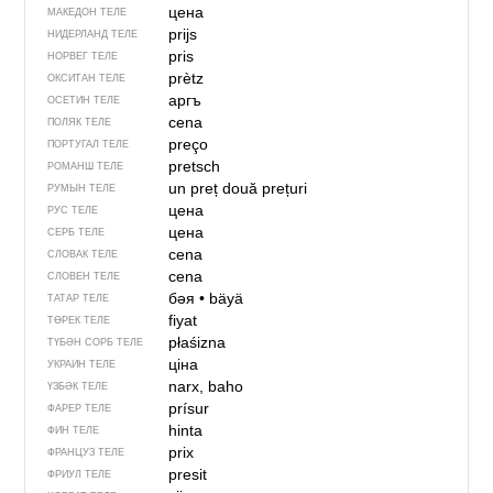
цена
МАКЕДОН ТЕЛЕ
prijs
НИДЕРЛАНД ТЕЛЕ
pris
НОРВЕГ ТЕЛЕ
prètz
ОКСИТАН ТЕЛЕ
аргъ
ОСЕТИН ТЕЛЕ
cena
ПОЛЯК ТЕЛЕ
preço
ПОРТУГАЛ ТЕЛЕ
pretsch
РОМАНШ ТЕЛЕ
un preț
două prețuri
РУМЫН ТЕЛЕ
цена
РУС ТЕЛЕ
цена
СЕРБ ТЕЛЕ
cena
СЛОВАК ТЕЛЕ
cena
СЛОВЕН ТЕЛЕ
бәя
•
bäyä
ТАТАР ТЕЛЕ
fiyat
ТӨРЕК ТЕЛЕ
płaśizna
ТҮБӘН СОРБ ТЕЛЕ
ціна
УКРАИН ТЕЛЕ
narx, baho
ҮЗБӘК ТЕЛЕ
prísur
ФАРЕР ТЕЛЕ
hinta
ФИН ТЕЛЕ
prix
ФРАНЦУЗ ТЕЛЕ
presit
ФРИУЛ ТЕЛЕ