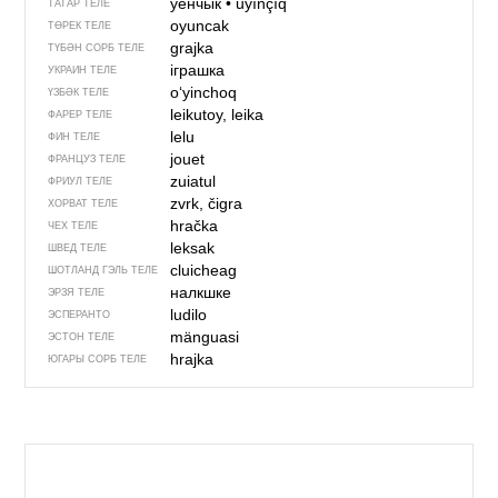
уенчык
•
uyınçıq
ТАТАР ТЕЛЕ
oyuncak
ТӨРЕК ТЕЛЕ
grajka
ТҮБӘН СОРБ ТЕЛЕ
іграшка
УКРАИН ТЕЛЕ
oʻyinchoq
ҮЗБӘК ТЕЛЕ
leikutoy, leika
ФАРЕР ТЕЛЕ
lelu
ФИН ТЕЛЕ
jouet
ФРАНЦУЗ ТЕЛЕ
zuiatul
ФРИУЛ ТЕЛЕ
zvrk, čigra
ХОРВАТ ТЕЛЕ
hračka
ЧЕХ ТЕЛЕ
leksak
ШВЕД ТЕЛЕ
cluicheag
ШОТЛАНД ГЭЛЬ ТЕЛЕ
налкшке
ЭРЗЯ ТЕЛЕ
ludilo
ЭСПЕРАНТО
mänguasi
ЭСТОН ТЕЛЕ
hrajka
ЮГАРЫ СОРБ ТЕЛЕ