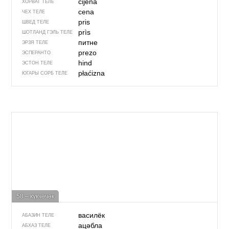
cijena
ХОРВАТ ТЕЛЕ
cena
ЧЕХ ТЕЛЕ
pris
ШВЕД ТЕЛЕ
prìs
ШОТЛАНД ГЭЛЬ ТЕЛЕ
питне
ЭРЗЯ ТЕЛЕ
prezo
ЭСПЕРАНТО
hind
ЭСТОН ТЕЛЕ
płaćizna
ЮГАРЫ СОРБ ТЕЛЕ
58 – күкчәчәк
василёк
АБАЗИН ТЕЛЕ
ацәбла
АБХАЗ ТЕЛЕ