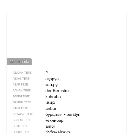
50 – гәрәбә
?
АБАЗИН ТЕЛЕ
ақаруа
АБХАЗ ТЕЛЕ
кагьру
АВАР ТЕЛЕ
der Bernstein
АЛМАН ТЕЛЕ
kəhrəba
ӘЗЕРИ ТЕЛЕ
սաթ
ӘРМӘН ТЕЛЕ
anbar
БАСК ТЕЛЕ
бурштын
•
burštyn
БЕЛАРУС ТЕЛЕ
кехлибар
БОЛГАР ТЕЛЕ
ambr
ВЕЛС ТЕЛЕ
ქარვა
kʰɑrvɑ
ГӨРҖИ ТЕЛЕ