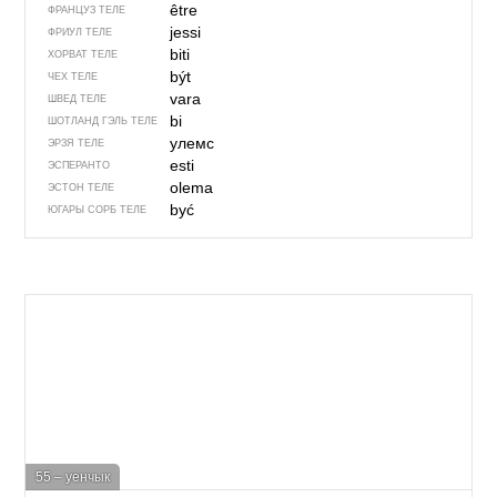
être
ФРАНЦУЗ ТЕЛЕ
jessi
ФРИУЛ ТЕЛЕ
biti
ХОРВАТ ТЕЛЕ
být
ЧЕХ ТЕЛЕ
vara
ШВЕД ТЕЛЕ
bi
ШОТЛАНД ГЭЛЬ ТЕЛЕ
улемс
ЭРЗЯ ТЕЛЕ
esti
ЭСПЕРАНТО
olema
ЭСТОН ТЕЛЕ
być
ЮГАРЫ СОРБ ТЕЛЕ
55 – уенчык