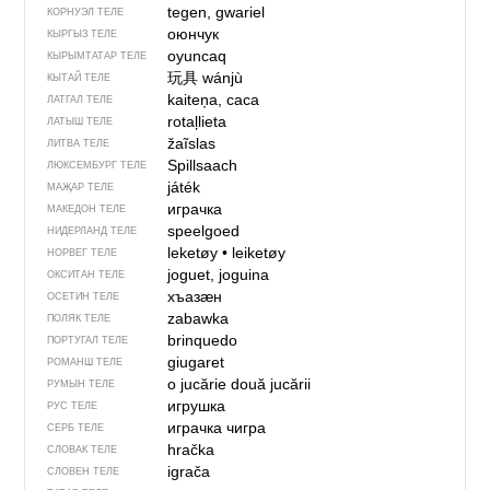
tegen, gwariel
КОРНУЭЛ ТЕЛЕ
оюнчук
КЫРГЫЗ ТЕЛЕ
oyuncaq
КЫРЫМТАТАР ТЕЛЕ
玩具
wánjù
КЫТАЙ ТЕЛЕ
kaiteņa, caca
ЛАТГАЛ ТЕЛЕ
rotaļlieta
ЛАТЫШ ТЕЛЕ
žaĩslas
ЛИТВА ТЕЛЕ
Spillsaach
ЛЮКСЕМБУРГ ТЕЛЕ
játék
МАҖАР ТЕЛЕ
играчка
МАКЕДОН ТЕЛЕ
speelgoed
НИДЕРЛАНД ТЕЛЕ
leketøy
•
leiketøy
НОРВЕГ ТЕЛЕ
joguet, joguina
ОКСИТАН ТЕЛЕ
хъазӕн
ОСЕТИН ТЕЛЕ
zabawka
ПОЛЯК ТЕЛЕ
brinquedo
ПОРТУГАЛ ТЕЛЕ
giugaret
РОМАНШ ТЕЛЕ
o jucărie
două jucării
РУМЫН ТЕЛЕ
игрушка
РУС ТЕЛЕ
играчка чигра
СЕРБ ТЕЛЕ
hračka
СЛОВАК ТЕЛЕ
igrača
СЛОВЕН ТЕЛЕ