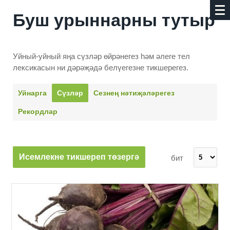
Буш урыннарны тутыр
Уйный-уйный яңа сүзләр өйрәнегез һәм әлеге тел
лексикасын ни дәрәҗәдә белүегезне тикшерегез.
Уйнарга
Сүзләр
Сезнең нәти­җәләрегез
Рекордлар
Исемлекне тикшереп төзергә
бит