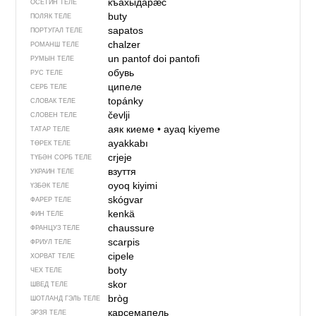
къахыдарӕс
ОСЕТИН ТЕЛЕ
buty
ПОЛЯК ТЕЛЕ
sapatos
ПОРТУГАЛ ТЕЛЕ
chalzer
РОМАНШ ТЕЛЕ
un pantof
doi pantofi
РУМЫН ТЕЛЕ
обувь
РУС ТЕЛЕ
ципеле
СЕРБ ТЕЛЕ
topánky
СЛОВАК ТЕЛЕ
čevlji
СЛОВЕН ТЕЛЕ
аяк киеме
•
ayaq kiyeme
ТАТАР ТЕЛЕ
ayakkabı
ТӨРЕК ТЕЛЕ
crjeje
ТҮБӘН СОРБ ТЕЛЕ
взуття
УКРАИН ТЕЛЕ
oyoq kiyimi
ҮЗБӘК ТЕЛЕ
skógvar
ФАРЕР ТЕЛЕ
kenkä
ФИН ТЕЛЕ
chaussure
ФРАНЦУЗ ТЕЛЕ
scarpis
ФРИУЛ ТЕЛЕ
cipele
ХОРВАТ ТЕЛЕ
boty
ЧЕХ ТЕЛЕ
skor
ШВЕД ТЕЛЕ
bròg
ШОТЛАНД ГЭЛЬ ТЕЛЕ
карсемапель
ЭРЗЯ ТЕЛЕ