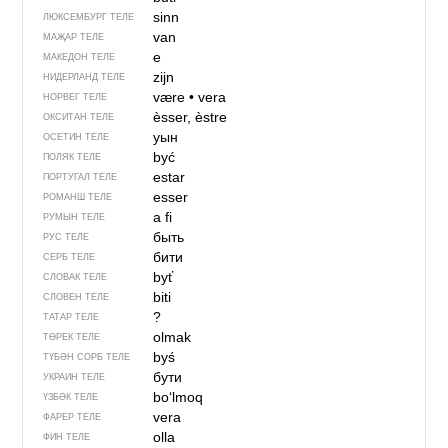
sinn
ЛЮКСЕМБУРГ ТЕЛЕ
van
МАҖАР ТЕЛЕ
е
МАКЕДОН ТЕЛЕ
zijn
НИДЕРЛАНД ТЕЛЕ
være
•
vera
НОРВЕГ ТЕЛЕ
èsser, èstre
ОКСИТАН ТЕЛЕ
уын
ОСЕТИН ТЕЛЕ
być
ПОЛЯК ТЕЛЕ
estar
ПОРТУГАЛ ТЕЛЕ
esser
РОМАНШ ТЕЛЕ
a fi
РУМЫН ТЕЛЕ
быть
РУС ТЕЛЕ
бити
СЕРБ ТЕЛЕ
byť
СЛОВАК ТЕЛЕ
biti
СЛОВЕН ТЕЛЕ
?
ТАТАР ТЕЛЕ
olmak
ТӨРЕК ТЕЛЕ
byś
ТҮБӘН СОРБ ТЕЛЕ
бути
УКРАИН ТЕЛЕ
bo‘lmоq
ҮЗБӘК ТЕЛЕ
vera
ФАРЕР ТЕЛЕ
olla
ФИН ТЕЛЕ