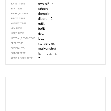
ríva niður
ФАРЕР ТЕЛЕ
tuhota
ФИН ТЕЛЕ
démolir
ФРАНЦУЗ ТЕЛЕ
disdrumâ
ФРИУЛ ТЕЛЕ
rušiti
ХОРВАТ ТЕЛЕ
bořit
ЧЕХ ТЕЛЕ
riva
ШВЕД ТЕЛЕ
leag
ШОТЛАНД ГЭЛЬ ТЕЛЕ
калавтомс
ЭРЗЯ ТЕЛЕ
malkonstrui
ЭСПЕРАНТО
lammutama
ЭСТОН ТЕЛЕ
?
ЮГАРЫ СОРБ ТЕЛЕ