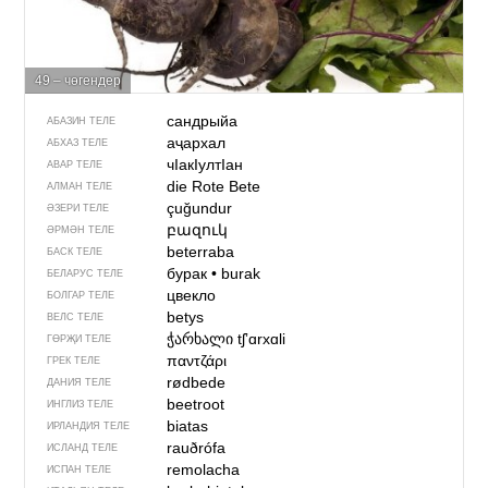
49 – чөгендер
сандрыйа
АБАЗИН ТЕЛЕ
аҷархал
АБХАЗ ТЕЛЕ
чIакIултIан
АВАР ТЕЛЕ
die Rote Bete
АЛМАН ТЕЛЕ
çuğundur
ӘЗЕРИ ТЕЛЕ
բազուկ
ӘРМӘН ТЕЛЕ
beterraba
БАСК ТЕЛЕ
бурак
•
burak
БЕЛАРУС ТЕЛЕ
цвекло
БОЛГАР ТЕЛЕ
betys
ВЕЛС ТЕЛЕ
ჭარხალი
tʃʼɑrxɑli
ГӨРҖИ ТЕЛЕ
παντζάρι
ГРЕК ТЕЛЕ
rødbede
ДАНИЯ ТЕЛЕ
beetroot
ИНГЛИЗ ТЕЛЕ
biatas
ИРЛАНДИЯ ТЕЛЕ
rauðrófa
ИСЛАНД ТЕЛЕ
remolacha
ИСПАН ТЕЛЕ