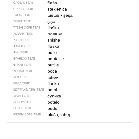
fľaša
СЛОВАК ТЕЛЕ
steklenica
СЛОВЕН ТЕЛЕ
шешә
•
şeşä
ТАТАР ТЕЛЕ
şişe
ТӨРЕК ТЕЛЕ
flaška
ТҮБӘН СОРБ ТЕЛЕ
пляшка
УКРАИН ТЕЛЕ
shisha
ҮЗБӘК ТЕЛЕ
fløska
ФАРЕР ТЕЛЕ
pullo
ФИН ТЕЛЕ
bouteille
ФРАНЦУЗ ТЕЛЕ
butilie
ФРИУЛ ТЕЛЕ
boca
ХОРВАТ ТЕЛЕ
láhev
ЧЕХ ТЕЛЕ
flaska
ШВЕД ТЕЛЕ
botal
ШОТЛАНД ГЭЛЬ ТЕЛЕ
сулика
ЭРЗЯ ТЕЛЕ
botelo
ЭСПЕРАНТО
pudel
ЭСТОН ТЕЛЕ
bleša, łahej
ЮГАРЫ СОРБ ТЕЛЕ