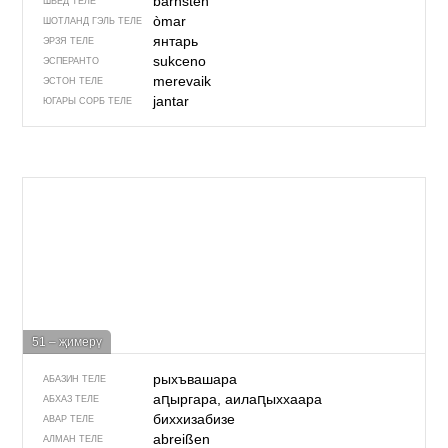
bärnsten
ШВЕД ТЕЛЕ
òmar
ШОТЛАНД ГЭЛЬ ТЕЛЕ
янтарь
ЭРЗЯ ТЕЛЕ
sukceno
ЭСПЕРАНТО
merevaik
ЭСТОН ТЕЛЕ
jantar
ЮГАРЫ СОРБ ТЕЛЕ
51 – җимерү
рыхъвашара
АБАЗИН ТЕЛЕ
аԥыргара, аилаԥыххаара
АБХАЗ ТЕЛЕ
биххизабизе
АВАР ТЕЛЕ
abreißen
АЛМАН ТЕЛЕ