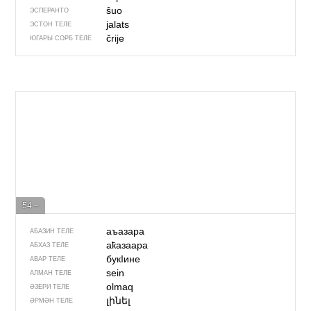
ŝuo
ЭСПЕРАНТО
jalats
ЭСТОН ТЕЛЕ
črije
ЮГАРЫ СОРБ ТЕЛЕ
54 –
аъазара
АБАЗИН ТЕЛЕ
аҟазаара
АБХАЗ ТЕЛЕ
букIине
АВАР ТЕЛЕ
sein
АЛМАН ТЕЛЕ
olmaq
ӘЗЕРИ ТЕЛЕ
լինել
ӘРМӘН ТЕЛЕ