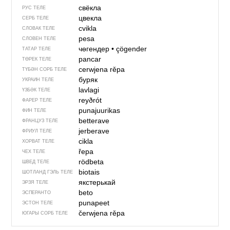
свёкла
РУС ТЕЛЕ
цвекла
СЕРБ ТЕЛЕ
cvikla
СЛОВАК ТЕЛЕ
pesa
СЛОВЕН ТЕЛЕ
чөгендер
•
çögender
ТАТАР ТЕЛЕ
pancar
ТӨРЕК ТЕЛЕ
cerwjena rěpa
ТҮБӘН СОРБ ТЕЛЕ
буряк
УКРАИН ТЕЛЕ
lavlagi
ҮЗБӘК ТЕЛЕ
reyðrót
ФАРЕР ТЕЛЕ
punajuurikas
ФИН ТЕЛЕ
betterave
ФРАНЦУЗ ТЕЛЕ
jerberave
ФРИУЛ ТЕЛЕ
cikla
ХОРВАТ ТЕЛЕ
řepa
ЧЕХ ТЕЛЕ
rödbeta
ШВЕД ТЕЛЕ
biotais
ШОТЛАНД ГЭЛЬ ТЕЛЕ
якстерькай
ЭРЗЯ ТЕЛЕ
beto
ЭСПЕРАНТО
punapeet
ЭСТОН ТЕЛЕ
čerwjena rěpa
ЮГАРЫ СОРБ ТЕЛЕ