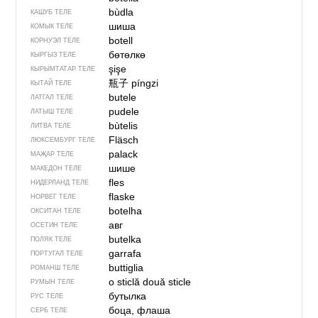
bùdla
КАШУБ ТЕЛЕ
шиша
КОМЫК ТЕЛЕ
botell
КОРНУЭЛ ТЕЛЕ
бөтөлкө
КЫРГЫЗ ТЕЛЕ
şişe
КЫРЫМТАТАР ТЕЛЕ
瓶子
píngzi
КЫТАЙ ТЕЛЕ
butele
ЛАТГАЛ ТЕЛЕ
pudele
ЛАТЫШ ТЕЛЕ
bùtelis
ЛИТВА ТЕЛЕ
Fläsch
ЛЮКСЕМБУРГ ТЕЛЕ
palack
МАҖАР ТЕЛЕ
шише
МАКЕДОН ТЕЛЕ
fles
НИДЕРЛАНД ТЕЛЕ
flaske
НОРВЕГ ТЕЛЕ
botelha
ОКСИТАН ТЕЛЕ
авг
ОСЕТИН ТЕЛЕ
butelka
ПОЛЯК ТЕЛЕ
garrafa
ПОРТУГАЛ ТЕЛЕ
buttiglia
РОМАНШ ТЕЛЕ
o sticlă
două sticle
РУМЫН ТЕЛЕ
бутылка
РУС ТЕЛЕ
боца, флаша
СЕРБ ТЕЛЕ