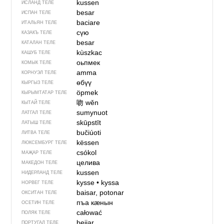
kussen
ИСЛАНД ТЕЛЕ
besar
ИСПАН ТЕЛЕ
baciare
ИТАЛЬЯН ТЕЛЕ
сүю
КАЗАКЪ ТЕЛЕ
besar
КАТАЛАН ТЕЛЕ
kùszkac
КАШУБ ТЕЛЕ
оьпмек
КОМЫК ТЕЛЕ
amma
КОРНУЭЛ ТЕЛЕ
өбүү
КЫРГЫЗ ТЕЛЕ
öpmek
КЫРЫМТАТАР ТЕЛЕ
吻
wěn
КЫТАЙ ТЕЛЕ
sumynuot
ЛАТГАЛ ТЕЛЕ
skūpstīt
ЛАТЫШ ТЕЛЕ
bučiúoti
ЛИТВА ТЕЛЕ
këssen
ЛЮКСЕМБУРГ ТЕЛЕ
csókol
МАҖАР ТЕЛЕ
целива
МАКЕДОН ТЕЛЕ
kussen
НИДЕРЛАНД ТЕЛЕ
kysse
•
kyssa
НОРВЕГ ТЕЛЕ
baisar, potonar
ОКСИТАН ТЕЛЕ
пъа кӕнын
ОСЕТИН ТЕЛЕ
całować
ПОЛЯК ТЕЛЕ
beijar
ПОРТУГАЛ ТЕЛЕ