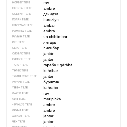
rav
НОРВЕГ ТЕЛЕ
ambre
ОКСИТАН ТЕЛЕ
дзиндзи
ОСЕТИН ТЕЛЕ
bursztyn
ПОЛЯК ТЕЛЕ
âmbar
ПОРТУГАЛ ТЕЛЕ
ambra
РОМАНШ ТЕЛЕ
un chihlimbar
РУМЫН ТЕЛЕ
янтарь
РУС ТЕЛЕ
ћилибар
СЕРБ ТЕЛЕ
jantár
СЛОВАК ТЕЛЕ
jantar
СЛОВЕН ТЕЛЕ
гәрәбә
•
gäräbä
ТАТАР ТЕЛЕ
kehribar
ТӨРЕК ТЕЛЕ
jantaŕ
ТҮБӘН СОРБ ТЕЛЕ
бурштин
УКРАИН ТЕЛЕ
kahrabo
ҮЗБӘК ТЕЛЕ
rav
ФАРЕР ТЕЛЕ
meripihka
ФИН ТЕЛЕ
ambre
ФРАНЦУЗ ТЕЛЕ
ambre
ФРИУЛ ТЕЛЕ
jantar
ХОРВАТ ТЕЛЕ
jantar
ЧЕХ ТЕЛЕ