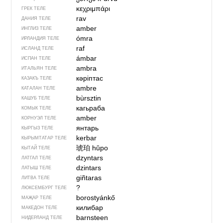
κεχριμπάρι
ГРЕК ТЕЛЕ
rav
ДАНИЯ ТЕЛЕ
amber
ИНГЛИЗ ТЕЛЕ
ómra
ИРЛАНДИЯ ТЕЛЕ
raf
ИСЛАНД ТЕЛЕ
ámbar
ИСПАН ТЕЛЕ
ambra
ИТАЛЬЯН ТЕЛЕ
кәріптас
КАЗАКЪ ТЕЛЕ
ambre
КАТАЛАН ТЕЛЕ
bùrsztin
КАШУБ ТЕЛЕ
кагьраба
КОМЫК ТЕЛЕ
amber
КОРНУЭЛ ТЕЛЕ
янтарь
КЫРГЫЗ ТЕЛЕ
kerbar
КЫРЫМТАТАР ТЕЛЕ
琥珀
hǔpo
КЫТАЙ ТЕЛЕ
dzyntars
ЛАТГАЛ ТЕЛЕ
dzintars
ЛАТЫШ ТЕЛЕ
giñtaras
ЛИТВА ТЕЛЕ
?
ЛЮКСЕМБУРГ ТЕЛЕ
borostyánkő
МАҖАР ТЕЛЕ
килибар
МАКЕДОН ТЕЛЕ
barnsteen
НИДЕРЛАНД ТЕЛЕ