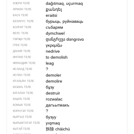
dağıtmaq, uçurmaq
ӘЗЕРИ ТЕЛЕ
քանդել
ӘРМӘН ТЕЛЕ
eraitsi
БАСК ТЕЛЕ
бурыць, руйнаваць
БЕЛАРУС ТЕЛЕ
събарям
БОЛГАР ТЕЛЕ
dymchwel
ВЕЛС ТЕЛЕ
დანგრევა
dɑngrɛvɑ
ГӨРҖИ ТЕЛЕ
γκρεμίζω
ГРЕК ТЕЛЕ
nedrive
ДАНИЯ ТЕЛЕ
to demolish
ИНГЛИЗ ТЕЛЕ
leag
ИРЛАНДИЯ ТЕЛЕ
?
ИСЛАНД ТЕЛЕ
demoler
ИСПАН ТЕЛЕ
demolire
ИТАЛЬЯН ТЕЛЕ
бұзу
КАЗАКЪ ТЕЛЕ
destruir
КАТАЛАН ТЕЛЕ
rozwalac
КАШУБ ТЕЛЕ
дагъытмакъ
КОМЫК ТЕЛЕ
?
КОРНУЭЛ ТЕЛЕ
бузуу
КЫРГЫЗ ТЕЛЕ
yıqmaq
КЫРЫМТАТАР ТЕЛЕ
拆除
chāichú
КЫТАЙ ТЕЛЕ