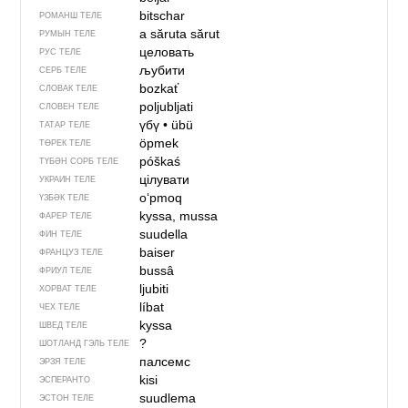
bitschar
РОМАНШ ТЕЛЕ
a săruta
sărut
РУМЫН ТЕЛЕ
целовать
РУС ТЕЛЕ
љубити
СЕРБ ТЕЛЕ
bozkať
СЛОВАК ТЕЛЕ
poljubljati
СЛОВЕН ТЕЛЕ
үбү
•
übü
ТАТАР ТЕЛЕ
öpmek
ТӨРЕК ТЕЛЕ
póškaś
ТҮБӘН СОРБ ТЕЛЕ
цілувати
УКРАИН ТЕЛЕ
o‘pmoq
ҮЗБӘК ТЕЛЕ
kyssa, mussa
ФАРЕР ТЕЛЕ
suudella
ФИН ТЕЛЕ
baiser
ФРАНЦУЗ ТЕЛЕ
bussâ
ФРИУЛ ТЕЛЕ
ljubiti
ХОРВАТ ТЕЛЕ
líbat
ЧЕХ ТЕЛЕ
kyssa
ШВЕД ТЕЛЕ
?
ШОТЛАНД ГЭЛЬ ТЕЛЕ
палсемс
ЭРЗЯ ТЕЛЕ
kisi
ЭСПЕРАНТО
suudlema
ЭСТОН ТЕЛЕ