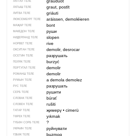
grauduot
ЛАТГАЛ ТЕЛЕ
graut, postīt
ЛАТЫШ ТЕЛЕ
griáuti
ЛИТВА ТЕЛЕ
aräissen, demoléieren
ЛЮКСЕМБУРГ ТЕЛЕ
bont
МАҖАР ТЕЛЕ
руши
МАКЕДОН ТЕЛЕ
slopen
НИДЕРЛАНД ТЕЛЕ
rive
НОРВЕГ ТЕЛЕ
demolir, desrocar
ОКСИТАН ТЕЛЕ
разрушать
ОСЕТИН ТЕЛЕ
burzyć
ПОЛЯК ТЕЛЕ
demolir
ПОРТУГАЛ ТЕЛЕ
demolir
РОМАНШ ТЕЛЕ
a demola
demolez
РУМЫН ТЕЛЕ
разрушать
РУС ТЕЛЕ
рушити
СЕРБ ТЕЛЕ
búrať
СЛОВАК ТЕЛЕ
rušiti
СЛОВЕН ТЕЛЕ
җимерү
•
cimerü
ТАТАР ТЕЛЕ
yıkmak
ТӨРЕК ТЕЛЕ
?
ТҮБӘН СОРБ ТЕЛЕ
руйнувати
УКРАИН ТЕЛЕ
buzmoq
ҮЗБӘК ТЕЛЕ