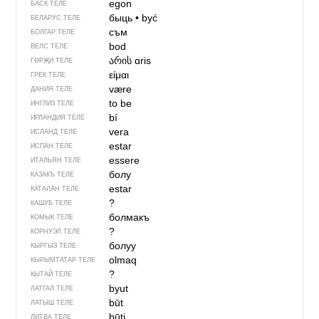
egon
БАСК ТЕЛЕ
быць
•
być
БЕЛАРУС ТЕЛЕ
съм
БОЛГАР ТЕЛЕ
bod
ВЕЛС ТЕЛЕ
არის
ɑris
ГӨРҖИ ТЕЛЕ
είμαι
ГРЕК ТЕЛЕ
være
ДАНИЯ ТЕЛЕ
to be
ИНГЛИЗ ТЕЛЕ
bí
ИРЛАНДИЯ ТЕЛЕ
vera
ИСЛАНД ТЕЛЕ
estar
ИСПАН ТЕЛЕ
essere
ИТАЛЬЯН ТЕЛЕ
болу
КАЗАКЪ ТЕЛЕ
estar
КАТАЛАН ТЕЛЕ
?
КАШУБ ТЕЛЕ
болмакъ
КОМЫК ТЕЛЕ
?
КОРНУЭЛ ТЕЛЕ
болуу
КЫРГЫЗ ТЕЛЕ
olmaq
КЫРЫМТАТАР ТЕЛЕ
?
КЫТАЙ ТЕЛЕ
byut
ЛАТГАЛ ТЕЛЕ
būt
ЛАТЫШ ТЕЛЕ
būti
ЛИТВА ТЕЛЕ