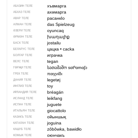
хъвмарга
АБАЗИН ТЕЛЕ
ахәмарга
АБХАЗ ТЕЛЕ
расанкIо
АВАР ТЕЛЕ
das Spielzeug
АЛМАН ТЕЛЕ
oyuncaq
ӘЗЕРИ ТЕЛЕ
խաղալիք
ӘРМӘН ТЕЛЕ
jostailu
БАСК ТЕЛЕ
цацка
•
cacka
БЕЛАРУС ТЕЛЕ
играчка
БОЛГАР ТЕЛЕ
tegan
ВЕЛС ТЕЛЕ
სათამაშო
sɑtʰɑmɑʃɔ
ГӨРҖИ ТЕЛЕ
παιχνίδι
ГРЕК ТЕЛЕ
legetøj
ДАНИЯ ТЕЛЕ
toy
ИНГЛИЗ ТЕЛЕ
bréagán
ИРЛАНДИЯ ТЕЛЕ
leikfang
ИСЛАНД ТЕЛЕ
juguete
ИСПАН ТЕЛЕ
giocattolo
ИТАЛЬЯН ТЕЛЕ
ойыншық
КАЗАКЪ ТЕЛЕ
joguina
КАТАЛАН ТЕЛЕ
zôbôwka, bawidło
КАШУБ ТЕЛЕ
оюнчакъ
КОМЫК ТЕЛЕ