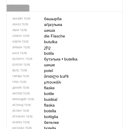
52 – шешә
башырба
АБАЗИН ТЕЛЕ
аԥаҭлыка
АБХАЗ ТЕЛЕ
шиша
АВАР ТЕЛЕ
die Flasche
АЛМАН ТЕЛЕ
butulka
ӘЗЕРИ ТЕЛЕ
շիշ
ӘРМӘН ТЕЛЕ
botila
БАСК ТЕЛЕ
бутэлька
•
butelka
БЕЛАРУС ТЕЛЕ
шише
БОЛГАР ТЕЛЕ
potel
ВЕЛС ТЕЛЕ
ბოთლი
bɔtʰli
ГӨРҖИ ТЕЛЕ
μπουκάλι
ГРЕК ТЕЛЕ
flaske
ДАНИЯ ТЕЛЕ
bottle
ИНГЛИЗ ТЕЛЕ
buidéal
ИРЛАНДИЯ ТЕЛЕ
flaska
ИСЛАНД ТЕЛЕ
botella
ИСПАН ТЕЛЕ
bottiglia
ИТАЛЬЯН ТЕЛЕ
бөтелке
КАЗАКЪ ТЕЛЕ
botella
КАТАЛАН ТЕЛЕ