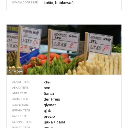
košić, hubkować
ЮГАРЫ СОРБ ТЕЛЕ
57 – бәя
хвы
АБАЗИН ТЕЛЕ
ахә
АБХАЗ ТЕЛЕ
багьа
АВАР ТЕЛЕ
der Preis
АЛМАН ТЕЛЕ
qiymət
ӘЗЕРИ ТЕЛЕ
գին
ӘРМӘН ТЕЛЕ
prezio
БАСК ТЕЛЕ
цана
•
cana
БЕЛАРУС ТЕЛЕ
цена
БОЛГАР ТЕЛЕ