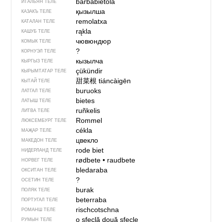
barbabietola
ИТАЛЬЯН ТЕЛЕ
қызылша
КАЗАКЪ ТЕЛЕ
remolatxa
КАТАЛАН ТЕЛЕ
rąkla
КАШУБ ТЕЛЕ
чювюндюр
КОМЫК ТЕЛЕ
?
КОРНУЭЛ ТЕЛЕ
кызылча
КЫРГЫЗ ТЕЛЕ
çükündir
КЫРЫМТАТАР ТЕЛЕ
甜菜根
tiáncàigēn
КЫТАЙ ТЕЛЕ
buruoks
ЛАТГАЛ ТЕЛЕ
bietes
ЛАТЫШ ТЕЛЕ
ruñkelis
ЛИТВА ТЕЛЕ
Rommel
ЛЮКСЕМБУРГ ТЕЛЕ
cékla
МАҖАР ТЕЛЕ
цвекло
МАКЕДОН ТЕЛЕ
rode biet
НИДЕРЛАНД ТЕЛЕ
rødbete
•
raudbete
НОРВЕГ ТЕЛЕ
bledaraba
ОКСИТАН ТЕЛЕ
?
ОСЕТИН ТЕЛЕ
burak
ПОЛЯК ТЕЛЕ
beterraba
ПОРТУГАЛ ТЕЛЕ
rischcotschna
РОМАНШ ТЕЛЕ
o sfeclă
două sfecle
РУМЫН ТЕЛЕ