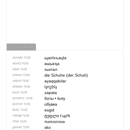
53 – аяк киеме
щапIхъацIа
АБАЗИН ТЕЛЕ
ашьаҵа
АБХАЗ ТЕЛЕ
хьитал
АВАР ТЕЛЕ
die Schuhe (der Schuh)
АЛМАН ТЕЛЕ
ayaqqabılar
ӘЗЕРИ ТЕЛЕ
կոշիկ
ӘРМӘН ТЕЛЕ
zapata
БАСК ТЕЛЕ
боты
•
boty
БЕЛАРУС ТЕЛЕ
обувка
БОЛГАР ТЕЛЕ
esgid
ВЕЛС ТЕЛЕ
ტუფლი
tʼupʰli
ГӨРҖИ ТЕЛЕ
παπούτσια
ГРЕК ТЕЛЕ
sko
ДАНИЯ ТЕЛЕ