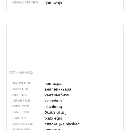
rjadownja
ЮГАРЫ СОРБ ТЕЛЕ
237 – кул чабу
напIасра
АБАЗИН ТЕЛЕ
анапеинҟьара
АБХАЗ ТЕЛЕ
хъат кьабизе
АВАР ТЕЛЕ
klatschen
АЛМАН ТЕЛЕ
əl çalmaq
ӘЗЕРИ ТЕЛЕ
ծափ տալ
ӘРМӘН ТЕЛЕ
txalo egin
БАСК ТЕЛЕ
пляскаць
•
plaskać
БЕЛАРУС ТЕЛЕ
пляскам
БОЛГАР ТЕЛЕ