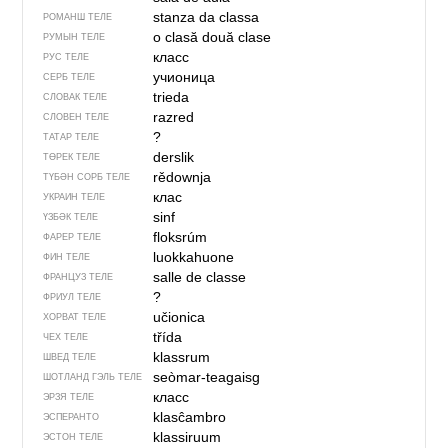
stanza da classa
РОМАНШ ТЕЛЕ
o clasă
două clase
РУМЫН ТЕЛЕ
класс
РУС ТЕЛЕ
учионица
СЕРБ ТЕЛЕ
trieda
СЛОВАК ТЕЛЕ
razred
СЛОВЕН ТЕЛЕ
?
ТАТАР ТЕЛЕ
derslik
ТӨРЕК ТЕЛЕ
rědownja
ТҮБӘН СОРБ ТЕЛЕ
клас
УКРАИН ТЕЛЕ
sinf
ҮЗБӘК ТЕЛЕ
floksrúm
ФАРЕР ТЕЛЕ
luokkahuone
ФИН ТЕЛЕ
salle de classe
ФРАНЦУЗ ТЕЛЕ
?
ФРИУЛ ТЕЛЕ
učionica
ХОРВАТ ТЕЛЕ
třída
ЧЕХ ТЕЛЕ
klassrum
ШВЕД ТЕЛЕ
seòmar-teagaisg
ШОТЛАНД ГЭЛЬ ТЕЛЕ
класс
ЭРЗЯ ТЕЛЕ
klasĉambro
ЭСПЕРАНТО
klassiruum
ЭСТОН ТЕЛЕ