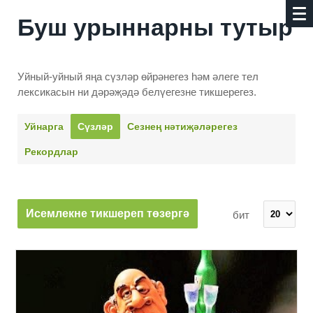
Буш урыннарны тутыр
Уйный-уйный яңа сүзләр өйрәнегез һәм әлеге тел
лексикасын ни дәрәҗәдә белүегезне тикшерегез.
Уйнарга
Сүзләр
Сезнең нәти­җәләрегез
Рекордлар
Исемлекне тикшереп төзергә
бит