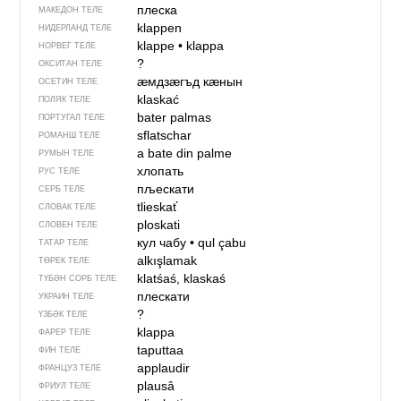
плеска
МАКЕДОН ТЕЛЕ
klappen
НИДЕРЛАНД ТЕЛЕ
klappe
•
klappa
НОРВЕГ ТЕЛЕ
?
ОКСИТАН ТЕЛЕ
ӕмдзӕгъд кӕнын
ОСЕТИН ТЕЛЕ
klaskać
ПОЛЯК ТЕЛЕ
bater palmas
ПОРТУГАЛ ТЕЛЕ
sflatschar
РОМАНШ ТЕЛЕ
a bate din palme
РУМЫН ТЕЛЕ
хлопать
РУС ТЕЛЕ
пљескати
СЕРБ ТЕЛЕ
tlieskať
СЛОВАК ТЕЛЕ
ploskati
СЛОВЕН ТЕЛЕ
кул чабу
•
qul çabu
ТАТАР ТЕЛЕ
alkışlamak
ТӨРЕК ТЕЛЕ
klatśaś, klaskaś
ТҮБӘН СОРБ ТЕЛЕ
плескати
УКРАИН ТЕЛЕ
?
ҮЗБӘК ТЕЛЕ
klappa
ФАРЕР ТЕЛЕ
taputtaa
ФИН ТЕЛЕ
applaudir
ФРАНЦУЗ ТЕЛЕ
plausâ
ФРИУЛ ТЕЛЕ