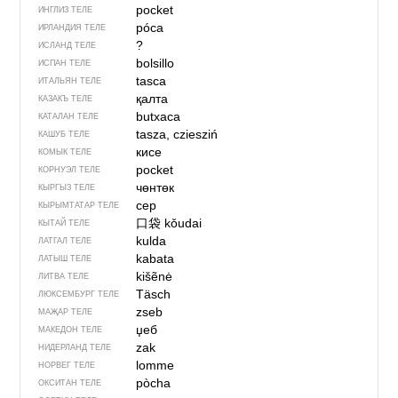
pocket
ИНГЛИЗ ТЕЛЕ
póca
ИРЛАНДИЯ ТЕЛЕ
?
ИСЛАНД ТЕЛЕ
bolsillo
ИСПАН ТЕЛЕ
tasca
ИТАЛЬЯН ТЕЛЕ
қалта
КАЗАКЪ ТЕЛЕ
butxaca
КАТАЛАН ТЕЛЕ
tasza, cziesziń
КАШУБ ТЕЛЕ
кисе
КОМЫК ТЕЛЕ
pocket
КОРНУЭЛ ТЕЛЕ
чөнтөк
КЫРГЫЗ ТЕЛЕ
cep
КЫРЫМТАТАР ТЕЛЕ
口袋
kǒudai
КЫТАЙ ТЕЛЕ
kulda
ЛАТГАЛ ТЕЛЕ
kabata
ЛАТЫШ ТЕЛЕ
kišẽnė
ЛИТВА ТЕЛЕ
Täsch
ЛЮКСЕМБУРГ ТЕЛЕ
zseb
МАҖАР ТЕЛЕ
џеб
МАКЕДОН ТЕЛЕ
zak
НИДЕРЛАНД ТЕЛЕ
lomme
НОРВЕГ ТЕЛЕ
pòcha
ОКСИТАН ТЕЛЕ