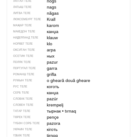
nogs
ЛАТГАЛ ТЕЛЕ
nags
ЛАТЫШ ТЕЛЕ
nãgas
ЛИТВА ТЕЛЕ
Krall
ЛЮКСЕМБУРГ ТЕЛЕ
karom
МАҖАР ТЕЛЕ
канџа
МАКЕДОН ТЕЛЕ
klauw
НИДЕРЛАНД ТЕЛЕ
klo
НОРВЕГ ТЕЛЕ
arpa
ОКСИТАН ТЕЛЕ
ных
ОСЕТИН ТЕЛЕ
pazur
ПОЛЯК ТЕЛЕ
garra
ПОРТУГАЛ ТЕЛЕ
grifla
РОМАНШ ТЕЛЕ
o gheară
două gheare
РУМЫН ТЕЛЕ
коготь
РУС ТЕЛЕ
канџа
СЕРБ ТЕЛЕ
pazúr
СЛОВАК ТЕЛЕ
krempelj
СЛОВЕН ТЕЛЕ
тырнак
•
tırnaq
ТАТАР ТЕЛЕ
pençe
ТӨРЕК ТЕЛЕ
pazora
ТҮБӘН СОРБ ТЕЛЕ
кіготь
УКРАИН ТЕЛЕ
tirnoq
ҮЗБӘК ТЕЛЕ