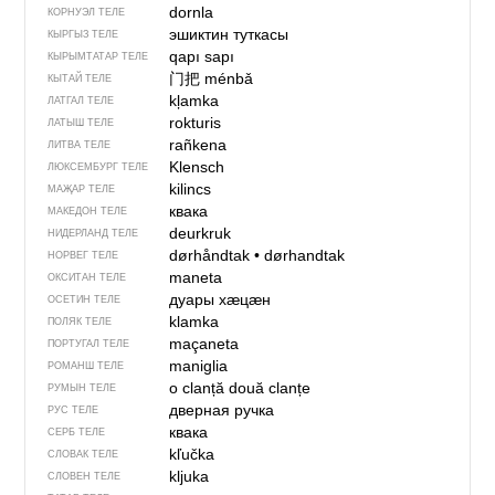
dornla
КОРНУЭЛ ТЕЛЕ
эшиктин туткасы
КЫРГЫЗ ТЕЛЕ
qapı sapı
КЫРЫМТАТАР ТЕЛЕ
门把
ménbǎ
КЫТАЙ ТЕЛЕ
kļamka
ЛАТГАЛ ТЕЛЕ
rokturis
ЛАТЫШ ТЕЛЕ
rañkena
ЛИТВА ТЕЛЕ
Klensch
ЛЮКСЕМБУРГ ТЕЛЕ
kilincs
МАҖАР ТЕЛЕ
квака
МАКЕДОН ТЕЛЕ
deurkruk
НИДЕРЛАНД ТЕЛЕ
dørhåndtak
•
dørhandtak
НОРВЕГ ТЕЛЕ
maneta
ОКСИТАН ТЕЛЕ
дуары хӕцӕн
ОСЕТИН ТЕЛЕ
klamka
ПОЛЯК ТЕЛЕ
maçaneta
ПОРТУГАЛ ТЕЛЕ
maniglia
РОМАНШ ТЕЛЕ
o clanță
două clanțe
РУМЫН ТЕЛЕ
дверная ручка
РУС ТЕЛЕ
квака
СЕРБ ТЕЛЕ
kľučka
СЛОВАК ТЕЛЕ
kljuka
СЛОВЕН ТЕЛЕ