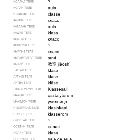
?
ИСЛАНД ТЕЛЕ
aula
ИСПАН ТЕЛЕ
classe
ИТАЛЬЯН ТЕЛЕ
класс
КАЗАКЪ ТЕЛЕ
aula
КАТАЛАН ТЕЛЕ
klasa
КАШУБ ТЕЛЕ
класс
КОМЫК ТЕЛЕ
?
КОРНУЭЛ ТЕЛЕ
класс
КЫРГЫЗ ТЕЛЕ
sınıf
КЫРЫМТАТАР ТЕЛЕ
教室
jiàoshì
КЫТАЙ ТЕЛЕ
klase
ЛАТГАЛ ТЕЛЕ
klase
ЛАТЫШ ТЕЛЕ
klãsė
ЛИТВА ТЕЛЕ
Klassesall
ЛЮКСЕМБУРГ ТЕЛЕ
osztályterem
МАҖАР ТЕЛЕ
училница
МАКЕДОН ТЕЛЕ
klaslokaal
НИДЕРЛАНД ТЕЛЕ
klasserom
НОРВЕГ ТЕЛЕ
?
ОКСИТАН ТЕЛЕ
кълас
ОСЕТИН ТЕЛЕ
klasa
ПОЛЯК ТЕЛЕ
sala de aula
ПОРТУГАЛ ТЕЛЕ