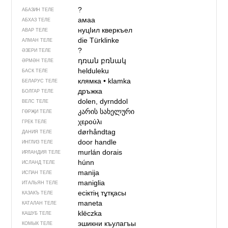
?
АБАЗИН ТЕЛЕ
амаа
АБХАЗ ТЕЛЕ
нуцIил кверкъел
АВАР ТЕЛЕ
die Türklinke
АЛМАН ТЕЛЕ
?
ӘЗЕРИ ТЕЛЕ
դռան բռնակ
ӘРМӘН ТЕЛЕ
helduleku
БАСК ТЕЛЕ
клямка
•
klamka
БЕЛАРУС ТЕЛЕ
дръжка
БОЛГАР ТЕЛЕ
dolen, dyrnddol
ВЕЛС ТЕЛЕ
კარის სახელური
ГӨРҖИ ТЕЛЕ
χερούλι
ГРЕК ТЕЛЕ
dørhåndtag
ДАНИЯ ТЕЛЕ
door handle
ИНГЛИЗ ТЕЛЕ
murlán dorais
ИРЛАНДИЯ ТЕЛЕ
húnn
ИСЛАНД ТЕЛЕ
manija
ИСПАН ТЕЛЕ
maniglia
ИТАЛЬЯН ТЕЛЕ
есіктің тұтқасы
КАЗАКЪ ТЕЛЕ
maneta
КАТАЛАН ТЕЛЕ
klëczka
КАШУБ ТЕЛЕ
эшикни къулагъы
КОМЫК ТЕЛЕ