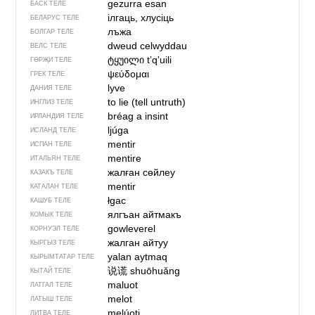
gezurra esan
БАСК ТЕЛЕ
ілгаць, хлусіць
БЕЛАРУС ТЕЛЕ
лъжа
БОЛГАР ТЕЛЕ
dweud celwyddau
ВЕЛС ТЕЛЕ
ტყუილი
tʼqʼuili
ГӨРҖИ ТЕЛЕ
ψεύδομαι
ГРЕК ТЕЛЕ
lyve
ДАНИЯ ТЕЛЕ
to lie (tell untruth)
ИНГЛИЗ ТЕЛЕ
bréag a insint
ИРЛАНДИЯ ТЕЛЕ
ljúga
ИСЛАНД ТЕЛЕ
mentir
ИСПАН ТЕЛЕ
mentire
ИТАЛЬЯН ТЕЛЕ
жалған сөйлеу
КАЗАКЪ ТЕЛЕ
mentir
КАТАЛАН ТЕЛЕ
łgac
КАШУБ ТЕЛЕ
ялгъан айтмакъ
КОМЫК ТЕЛЕ
gowleverel
КОРНУЭЛ ТЕЛЕ
жалган айтуу
КЫРГЫЗ ТЕЛЕ
yalan aytmaq
КЫРЫМТАТАР ТЕЛЕ
说谎
shuōhuǎng
КЫТАЙ ТЕЛЕ
maluot
ЛАТГАЛ ТЕЛЕ
melot
ЛАТЫШ ТЕЛЕ
melúoti
ЛИТВА ТЕЛЕ