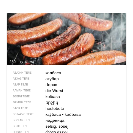
230 – тутырма
колбаса
АБАЗИН ТЕЛЕ
аҭубар
АБХАЗ ТЕЛЕ
гIорчо
АВАР ТЕЛЕ
die Wurst
АЛМАН ТЕЛЕ
kolbasa
ӘЗЕРИ ТЕЛЕ
երշիկ
ӘРМӘН ТЕЛЕ
hestebete
БАСК ТЕЛЕ
каўбаса
•
kaŭbasa
БЕЛАРУС ТЕЛЕ
наденица
БОЛГАР ТЕЛЕ
selsig, sosej
ВЕЛС ТЕЛЕ
ძეხვი
dzɛxvi
ГӨРҖИ ТЕЛЕ