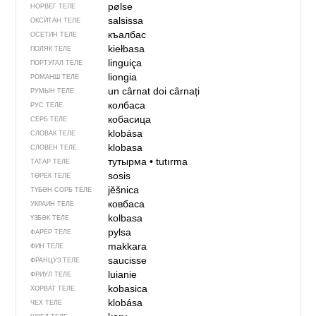
pølse
НОРВЕГ ТЕЛЕ
salsissa
ОКСИТАН ТЕЛЕ
къалбас
ОСЕТИН ТЕЛЕ
kiełbasa
ПОЛЯК ТЕЛЕ
linguiça
ПОРТУГАЛ ТЕЛЕ
liongia
РОМАНШ ТЕЛЕ
un cârnat
doi cârnați
РУМЫН ТЕЛЕ
колбаса
РУС ТЕЛЕ
кобасица
СЕРБ ТЕЛЕ
klobása
СЛОВАК ТЕЛЕ
klobasa
СЛОВЕН ТЕЛЕ
тутырма
•
tutırma
ТАТАР ТЕЛЕ
sosis
ТӨРЕК ТЕЛЕ
jěšnica
ТҮБӘН СОРБ ТЕЛЕ
ковбаса
УКРАИН ТЕЛЕ
kolbasa
ҮЗБӘК ТЕЛЕ
pylsa
ФАРЕР ТЕЛЕ
makkara
ФИН ТЕЛЕ
saucisse
ФРАНЦУЗ ТЕЛЕ
luianie
ФРИУЛ ТЕЛЕ
kobasica
ХОРВАТ ТЕЛЕ
klobása
ЧЕХ ТЕЛЕ