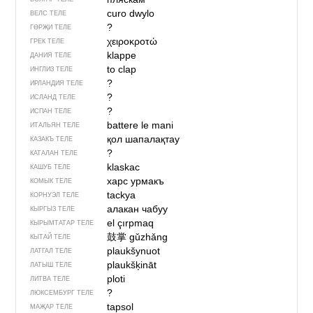
curo dwylo
ВЕЛС ТЕЛЕ
?
ГӨРҖИ ТЕЛЕ
χειροκροτώ
ГРЕК ТЕЛЕ
klappe
ДАНИЯ ТЕЛЕ
to clap
ИНГЛИЗ ТЕЛЕ
?
ИРЛАНДИЯ ТЕЛЕ
?
ИСЛАНД ТЕЛЕ
?
ИСПАН ТЕЛЕ
battere le mani
ИТАЛЬЯН ТЕЛЕ
қол шапалақтау
КАЗАКЪ ТЕЛЕ
?
КАТАЛАН ТЕЛЕ
klaskac
КАШУБ ТЕЛЕ
харс урмакъ
КОМЫК ТЕЛЕ
tackya
КОРНУЭЛ ТЕЛЕ
алакан чабуу
КЫРГЫЗ ТЕЛЕ
el çırpmaq
КЫРЫМТАТАР ТЕЛЕ
鼓掌
gǔzhǎng
КЫТАЙ ТЕЛЕ
plaukšynuot
ЛАТГАЛ ТЕЛЕ
plaukšķināt
ЛАТЫШ ТЕЛЕ
ploti
ЛИТВА ТЕЛЕ
?
ЛЮКСЕМБУРГ ТЕЛЕ
tapsol
МАҖАР ТЕЛЕ