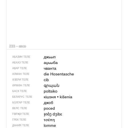
233 – кесә
джьып
АБАЗИН ТЕЛЕ
аџьыба
АБХАЗ ТЕЛЕ
чванта
АВАР ТЕЛЕ
die Hosentasche
АЛМАН ТЕЛЕ
cib
ӘЗЕРИ ТЕЛЕ
գրպան
ӘРМӘН ТЕЛЕ
poltsiko
БАСК ТЕЛЕ
кішэня
•
kišenia
БЕЛАРУС ТЕЛЕ
джоб
БОЛГАР ТЕЛЕ
poced
ВЕЛС ТЕЛЕ
ჯიბე
dʒibɛ
ГӨРҖИ ТЕЛЕ
τσέπη
ГРЕК ТЕЛЕ
lomme
ДАНИЯ ТЕЛЕ