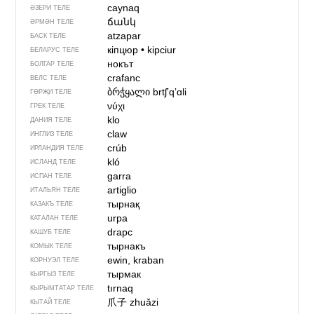
caynaq
ӘЗЕРИ ТЕЛЕ
ճանկ
ӘРМӘН ТЕЛЕ
atzapar
БАСК ТЕЛЕ
кіпцюр
•
kipciur
БЕЛАРУС ТЕЛЕ
нокът
БОЛГАР ТЕЛЕ
crafanc
ВЕЛС ТЕЛЕ
ბრჭყალი
brtʃʼqʼɑli
ГӨРҖИ ТЕЛЕ
νύχι
ГРЕК ТЕЛЕ
klo
ДАНИЯ ТЕЛЕ
claw
ИНГЛИЗ ТЕЛЕ
crúb
ИРЛАНДИЯ ТЕЛЕ
kló
ИСЛАНД ТЕЛЕ
garra
ИСПАН ТЕЛЕ
artiglio
ИТАЛЬЯН ТЕЛЕ
тырнақ
КАЗАКЪ ТЕЛЕ
urpa
КАТАЛАН ТЕЛЕ
drapc
КАШУБ ТЕЛЕ
тырнакъ
КОМЫК ТЕЛЕ
ewin, kraban
КОРНУЭЛ ТЕЛЕ
тырмак
КЫРГЫЗ ТЕЛЕ
tırnaq
КЫРЫМТАТАР ТЕЛЕ
爪子
zhuǎzi
КЫТАЙ ТЕЛЕ