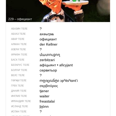
229 – официант
?
АБАЗИН ТЕЛЕ
ахәыҭаҩ
АБХАЗ ТЕЛЕ
официант
АВАР ТЕЛЕ
der Kellner
АЛМАН ТЕЛЕ
?
ӘЗЕРИ ТЕЛЕ
մատուցող
ӘРМӘН ТЕЛЕ
zerbitzari
БАСК ТЕЛЕ
афіцыянт
•
aficyjant
БЕЛАРУС ТЕЛЕ
сервитьор
БОЛГАР ТЕЛЕ
?
ВЕЛС ТЕЛЕ
ოფიციანტი
ɔpʰitsʰiɑntʼi
ГӨРҖИ ТЕЛЕ
σερβιτόρος
ГРЕК ТЕЛЕ
tjener
ДАНИЯ ТЕЛЕ
waiter
ИНГЛИЗ ТЕЛЕ
freastalaí
ИРЛАНДИЯ ТЕЛЕ
þjónn
ИСЛАНД ТЕЛЕ
?
ИСПАН ТЕЛЕ