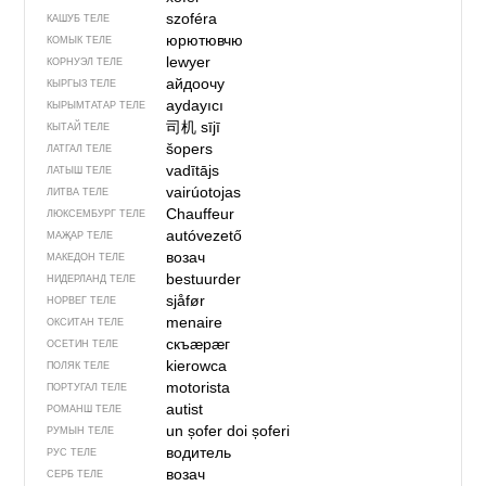
szoféra
КАШУБ ТЕЛЕ
юрютювчю
КОМЫК ТЕЛЕ
lewyer
КОРНУЭЛ ТЕЛЕ
айдоочу
КЫРГЫЗ ТЕЛЕ
aydayıcı
КЫРЫМТАТАР ТЕЛЕ
司机
sījī
КЫТАЙ ТЕЛЕ
šopers
ЛАТГАЛ ТЕЛЕ
vadītājs
ЛАТЫШ ТЕЛЕ
vairúotojas
ЛИТВА ТЕЛЕ
Chauffeur
ЛЮКСЕМБУРГ ТЕЛЕ
autóvezető
МАҖАР ТЕЛЕ
возач
МАКЕДОН ТЕЛЕ
bestuurder
НИДЕРЛАНД ТЕЛЕ
sjåfør
НОРВЕГ ТЕЛЕ
menaire
ОКСИТАН ТЕЛЕ
скъӕрӕг
ОСЕТИН ТЕЛЕ
kierowca
ПОЛЯК ТЕЛЕ
motorista
ПОРТУГАЛ ТЕЛЕ
autist
РОМАНШ ТЕЛЕ
un șofer
doi șoferi
РУМЫН ТЕЛЕ
водитель
РУС ТЕЛЕ
возач
СЕРБ ТЕЛЕ