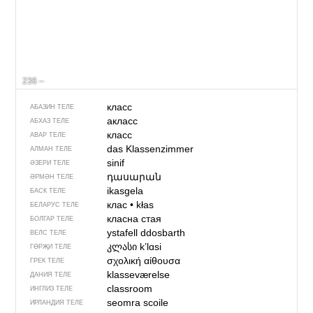
236 –
класс
АБАЗИН ТЕЛЕ
акласс
АБХАЗ ТЕЛЕ
класс
АВАР ТЕЛЕ
das Klassenzimmer
АЛМАН ТЕЛЕ
sinif
ӘЗЕРИ ТЕЛЕ
դասարան
ӘРМӘН ТЕЛЕ
ikasgela
БАСК ТЕЛЕ
клас
•
kłas
БЕЛАРУС ТЕЛЕ
класна стая
БОЛГАР ТЕЛЕ
ystafell ddosbarth
ВЕЛС ТЕЛЕ
კლასი
kʼlɑsi
ГӨРҖИ ТЕЛЕ
σχολική αίθουσα
ГРЕК ТЕЛЕ
klasseværelse
ДАНИЯ ТЕЛЕ
classroom
ИНГЛИЗ ТЕЛЕ
seomra scoile
ИРЛАНДИЯ ТЕЛЕ