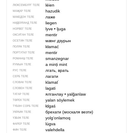
léien
ЛЮКСЕМБУРГ ТЕЛЕ
hazudik
МАҖАР ТЕЛЕ
лаже
МАКЕДОН ТЕЛЕ
liegen
НИДЕРЛАНД ТЕЛЕ
lyve
•
ljuga
НОРВЕГ ТЕЛЕ
mentir
ОКСИТАН ТЕЛЕ
мӕнг дзурын
ОСЕТИН ТЕЛЕ
kłamać
ПОЛЯК ТЕЛЕ
mentir
ПОРТУГАЛ ТЕЛЕ
smanzegnar
РОМАНШ ТЕЛЕ
a minți
mint
РУМЫН ТЕЛЕ
лгать, врать
РУС ТЕЛЕ
лагати
СЕРБ ТЕЛЕ
klamať
СЛОВАК ТЕЛЕ
lagati
СЛОВЕН ТЕЛЕ
ялганлау
•
yalğanlaw
ТАТАР ТЕЛЕ
yalan söylemek
ТӨРЕК ТЕЛЕ
łdgaś
ТҮБӘН СОРБ ТЕЛЕ
брехати (москаля везти)
УКРАИН ТЕЛЕ
yolg‘onlamoq
ҮЗБӘК ТЕЛЕ
lúgva
ФАРЕР ТЕЛЕ
valehdella
ФИН ТЕЛЕ