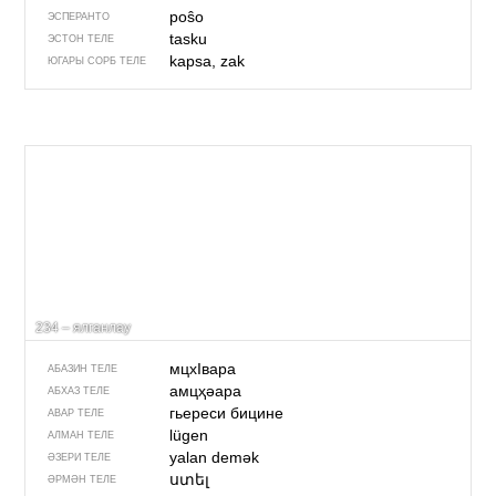
poŝo
ЭСПЕРАНТО
tasku
ЭСТОН ТЕЛЕ
kapsa, zak
ЮГАРЫ СОРБ ТЕЛЕ
234 – ялганлау
мцхIвара
АБАЗИН ТЕЛЕ
амцҳәара
АБХАЗ ТЕЛЕ
гьереси бицине
АВАР ТЕЛЕ
lügen
АЛМАН ТЕЛЕ
yalan demək
ӘЗЕРИ ТЕЛЕ
ստել
ӘРМӘН ТЕЛЕ