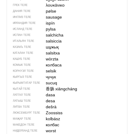
λουκάνικο
ГРЕК ТЕЛЕ
pølse
ДАНИЯ ТЕЛЕ
sausage
ИНГЛИЗ ТЕЛЕ
ispín
ИРЛАНДИЯ ТЕЛЕ
pylsa
ИСЛАНД ТЕЛЕ
salchicha
ИСПАН ТЕЛЕ
salsiccia
ИТАЛЬЯН ТЕЛЕ
шұжық
КАЗАКЪ ТЕЛЕ
salsitxa
КАТАЛАН ТЕЛЕ
wòrzta
КАШУБ ТЕЛЕ
колбаса
КОМЫК ТЕЛЕ
selsik
КОРНУЭЛ ТЕЛЕ
чучук
КЫРГЫЗ ТЕЛЕ
sucuq
КЫРЫМТАТАР ТЕЛЕ
香肠
xiāngcháng
КЫТАЙ ТЕЛЕ
dasa
ЛАТГАЛ ТЕЛЕ
desa
ЛАТЫШ ТЕЛЕ
dešrà
ЛИТВА ТЕЛЕ
Zoossiss
ЛЮКСЕМБУРГ ТЕЛЕ
kolbász
МАҖАР ТЕЛЕ
колбас
МАКЕДОН ТЕЛЕ
worst
НИДЕРЛАНД ТЕЛЕ