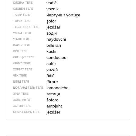
vodič
СЛОВАК ТЕЛЕ
voznik
СЛОВЕН ТЕЛЕ
йөртүче
•
yörtüçe
ТАТАР ТЕЛЕ
şoför
ТӨРЕК ТЕЛЕ
jězdźaŕ
ТҮБӘН СОРБ ТЕЛЕ
водій
УКРАИН ТЕЛЕ
haydovchi
ҮЗБӘК ТЕЛЕ
bilførari
ФАРЕР ТЕЛЕ
kuski
ФИН ТЕЛЕ
conducteur
ФРАНЦУЗ ТЕЛЕ
sofêr
ФРИУЛ ТЕЛЕ
vozač
ХОРВАТ ТЕЛЕ
řidič
ЧЕХ ТЕЛЕ
förare
ШВЕД ТЕЛЕ
iomanaiche
ШОТЛАНД ГЭЛЬ ТЕЛЕ
ветиця
ЭРЗЯ ТЕЛЕ
ŝoforo
ЭСПЕРАНТО
autojuht
ЭСТОН ТЕЛЕ
jězdźer
ЮГАРЫ СОРБ ТЕЛЕ