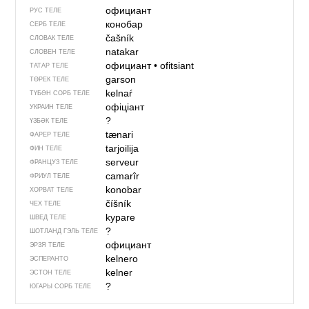
официант
РУС ТЕЛЕ
конобар
СЕРБ ТЕЛЕ
čašník
СЛОВАК ТЕЛЕ
natakar
СЛОВЕН ТЕЛЕ
официант
•
ofitsiant
ТАТАР ТЕЛЕ
garson
ТӨРЕК ТЕЛЕ
kelnaŕ
ТҮБӘН СОРБ ТЕЛЕ
офіціант
УКРАИН ТЕЛЕ
?
ҮЗБӘК ТЕЛЕ
tænari
ФАРЕР ТЕЛЕ
tarjoilija
ФИН ТЕЛЕ
serveur
ФРАНЦУЗ ТЕЛЕ
camarîr
ФРИУЛ ТЕЛЕ
konobar
ХОРВАТ ТЕЛЕ
číšník
ЧЕХ ТЕЛЕ
kypare
ШВЕД ТЕЛЕ
?
ШОТЛАНД ГЭЛЬ ТЕЛЕ
официант
ЭРЗЯ ТЕЛЕ
kelnero
ЭСПЕРАНТО
kelner
ЭСТОН ТЕЛЕ
?
ЮГАРЫ СОРБ ТЕЛЕ