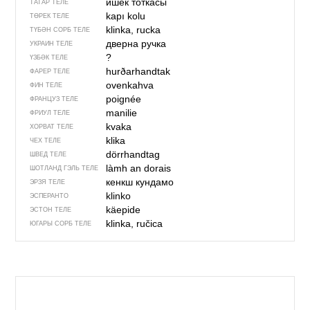
ишек тоткасы
ТАТАР ТЕЛЕ
kapı kolu
ТӨРЕК ТЕЛЕ
klinka, rucka
ТҮБӘН СОРБ ТЕЛЕ
дверна ручка
УКРАИН ТЕЛЕ
?
ҮЗБӘК ТЕЛЕ
hurðarhandtak
ФАРЕР ТЕЛЕ
ovenkahva
ФИН ТЕЛЕ
poignée
ФРАНЦУЗ ТЕЛЕ
manilie
ФРИУЛ ТЕЛЕ
kvaka
ХОРВАТ ТЕЛЕ
klika
ЧЕХ ТЕЛЕ
dörrhandtag
ШВЕД ТЕЛЕ
làmh an dorais
ШОТЛАНД ГЭЛЬ ТЕЛЕ
кенкш кундамо
ЭРЗЯ ТЕЛЕ
klinko
ЭСПЕРАНТО
käepide
ЭСТОН ТЕЛЕ
klinka, ručica
ЮГАРЫ СОРБ ТЕЛЕ