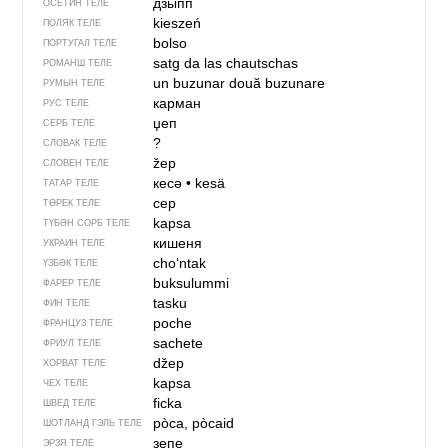
дзыпп
ОСЕТИН ТЕЛЕ
kieszeń
ПОЛЯК ТЕЛЕ
bolso
ПОРТУГАЛ ТЕЛЕ
satg da las chautschas
РОМАНШ ТЕЛЕ
un buzunar
două buzunare
РУМЫН ТЕЛЕ
карман
РУС ТЕЛЕ
џеп
СЕРБ ТЕЛЕ
?
СЛОВАК ТЕЛЕ
žep
СЛОВЕН ТЕЛЕ
кесә
•
kesä
ТАТАР ТЕЛЕ
cep
ТӨРЕК ТЕЛЕ
kapsa
ТҮБӘН СОРБ ТЕЛЕ
кишеня
УКРАИН ТЕЛЕ
choʻntak
ҮЗБӘК ТЕЛЕ
buksulummi
ФАРЕР ТЕЛЕ
tasku
ФИН ТЕЛЕ
poche
ФРАНЦУЗ ТЕЛЕ
sachete
ФРИУЛ ТЕЛЕ
džep
ХОРВАТ ТЕЛЕ
kapsa
ЧЕХ ТЕЛЕ
ficka
ШВЕД ТЕЛЕ
pòca, pòcaid
ШОТЛАНД ГЭЛЬ ТЕЛЕ
зепе
ЭРЗЯ ТЕЛЕ