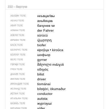
232 – йөртүче
нкъвцагIвы
АБАЗИН ТЕЛЕ
аныҟәцаҩ
АБХАЗ ТЕЛЕ
бачунев чи
АВАР ТЕЛЕ
der Fahrer
АЛМАН ТЕЛЕ
sürücü
ӘЗЕРИ ТЕЛЕ
վարորդ
ӘРМӘН ТЕЛЕ
txofer
БАСК ТЕЛЕ
кіроўца
•
kiroŭca
БЕЛАРУС ТЕЛЕ
шофьор
БОЛГАР ТЕЛЕ
gyrrwr
ВЕЛС ТЕЛЕ
მძღოლი
mdzɣɔli
ГӨРҖИ ТЕЛЕ
οδηγός
ГРЕК ТЕЛЕ
bilist
ДАНИЯ ТЕЛЕ
driver
ИНГЛИЗ ТЕЛЕ
tiománaí
ИРЛАНДИЯ ТЕЛЕ
bílstjóri, ökumaður
ИСЛАНД ТЕЛЕ
conductor
ИСПАН ТЕЛЕ
autista
ИТАЛЬЯН ТЕЛЕ
жүргізуші
КАЗАКЪ ТЕЛЕ
xòfer
КАТАЛАН ТЕЛЕ