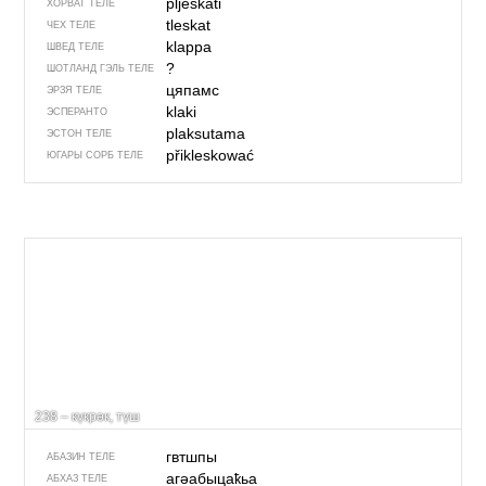
pljeskati
ХОРВАТ ТЕЛЕ
tleskat
ЧЕХ ТЕЛЕ
klappa
ШВЕД ТЕЛЕ
?
ШОТЛАНД ГЭЛЬ ТЕЛЕ
цяпамс
ЭРЗЯ ТЕЛЕ
klaki
ЭСПЕРАНТО
plaksutama
ЭСТОН ТЕЛЕ
přikleskować
ЮГАРЫ СОРБ ТЕЛЕ
238 – күкрәк, түш
гвтшпы
АБАЗИН ТЕЛЕ
агәабыцаҟьа
АБХАЗ ТЕЛЕ