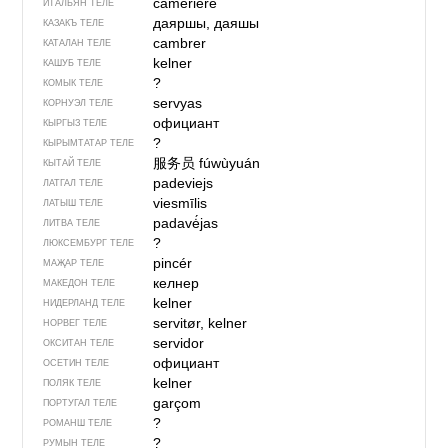
cameriere
ИТАЛЬЯН ТЕЛЕ
даяршы, даяшы
КАЗАКЪ ТЕЛЕ
cambrer
КАТАЛАН ТЕЛЕ
kelner
КАШУБ ТЕЛЕ
?
КОМЫК ТЕЛЕ
servyas
КОРНУЭЛ ТЕЛЕ
официант
КЫРГЫЗ ТЕЛЕ
?
КЫРЫМТАТАР ТЕЛЕ
服务员
fúwùyuán
КЫТАЙ ТЕЛЕ
padeviejs
ЛАТГАЛ ТЕЛЕ
viesmīlis
ЛАТЫШ ТЕЛЕ
padavė́jas
ЛИТВА ТЕЛЕ
?
ЛЮКСЕМБУРГ ТЕЛЕ
pincér
МАҖАР ТЕЛЕ
келнер
МАКЕДОН ТЕЛЕ
kelner
НИДЕРЛАНД ТЕЛЕ
servitør, kelner
НОРВЕГ ТЕЛЕ
servidor
ОКСИТАН ТЕЛЕ
официант
ОСЕТИН ТЕЛЕ
kelner
ПОЛЯК ТЕЛЕ
garçom
ПОРТУГАЛ ТЕЛЕ
?
РОМАНШ ТЕЛЕ
?
РУМЫН ТЕЛЕ