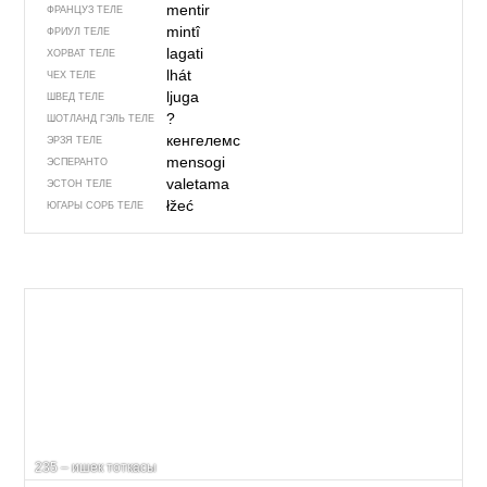
mentir
ФРАНЦУЗ ТЕЛЕ
mintî
ФРИУЛ ТЕЛЕ
lagati
ХОРВАТ ТЕЛЕ
lhát
ЧЕХ ТЕЛЕ
ljuga
ШВЕД ТЕЛЕ
?
ШОТЛАНД ГЭЛЬ ТЕЛЕ
кенгелемс
ЭРЗЯ ТЕЛЕ
mensogi
ЭСПЕРАНТО
valetama
ЭСТОН ТЕЛЕ
łžeć
ЮГАРЫ СОРБ ТЕЛЕ
235 – ишек тоткасы