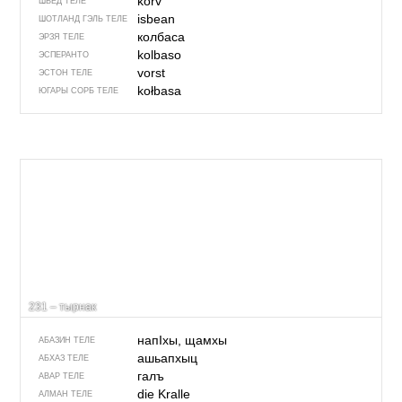
korv
ШВЕД ТЕЛЕ
isbean
ШОТЛАНД ГЭЛЬ ТЕЛЕ
колбаса
ЭРЗЯ ТЕЛЕ
kolbaso
ЭСПЕРАНТО
vorst
ЭСТОН ТЕЛЕ
kołbasa
ЮГАРЫ СОРБ ТЕЛЕ
231 – тырнак
напIхы, щамхы
АБАЗИН ТЕЛЕ
ашьапхыц
АБХАЗ ТЕЛЕ
галъ
АВАР ТЕЛЕ
die Kralle
АЛМАН ТЕЛЕ