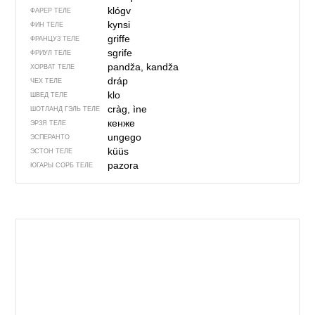
klógv
ФАРЕР ТЕЛЕ
kynsi
ФИН ТЕЛЕ
griffe
ФРАНЦУЗ ТЕЛЕ
sgrife
ФРИУЛ ТЕЛЕ
pandža, kandža
ХОРВАТ ТЕЛЕ
dráp
ЧЕХ ТЕЛЕ
klo
ШВЕД ТЕЛЕ
cràg, ìne
ШОТЛАНД ГЭЛЬ ТЕЛЕ
кенже
ЭРЗЯ ТЕЛЕ
ungego
ЭСПЕРАНТО
küüs
ЭСТОН ТЕЛЕ
pazora
ЮГАРЫ СОРБ ТЕЛЕ