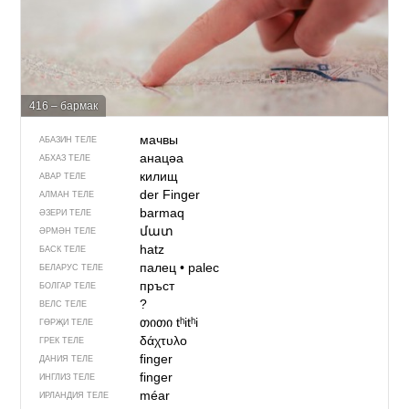
416 – бармак
мачвы
АБАЗИН ТЕЛЕ
анацәа
АБХАЗ ТЕЛЕ
килищ
АВАР ТЕЛЕ
der Finger
АЛМАН ТЕЛЕ
barmaq
ӘЗЕРИ ТЕЛЕ
մատ
ӘРМӘН ТЕЛЕ
hatz
БАСК ТЕЛЕ
палец
•
palec
БЕЛАРУС ТЕЛЕ
пръст
БОЛГАР ТЕЛЕ
?
ВЕЛС ТЕЛЕ
თითი
tʰitʰi
ГӨРҖИ ТЕЛЕ
δάχτυλο
ГРЕК ТЕЛЕ
finger
ДАНИЯ ТЕЛЕ
finger
ИНГЛИЗ ТЕЛЕ
méar
ИРЛАНДИЯ ТЕЛЕ