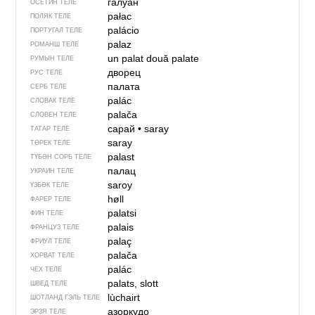
галуан
ОСЕТИН ТЕЛЕ
pałac
ПОЛЯК ТЕЛЕ
palácio
ПОРТУГАЛ ТЕЛЕ
palaz
РОМАНШ ТЕЛЕ
un palat
două palate
РУМЫН ТЕЛЕ
дворец
РУС ТЕЛЕ
палата
СЕРБ ТЕЛЕ
palác
СЛОВАК ТЕЛЕ
palača
СЛОВЕН ТЕЛЕ
сарай
•
saray
ТАТАР ТЕЛЕ
saray
ТӨРЕК ТЕЛЕ
palast
ТҮБӘН СОРБ ТЕЛЕ
палац
УКРАИН ТЕЛЕ
saroy
ҮЗБӘК ТЕЛЕ
høll
ФАРЕР ТЕЛЕ
palatsi
ФИН ТЕЛЕ
palais
ФРАНЦУЗ ТЕЛЕ
palaç
ФРИУЛ ТЕЛЕ
palača
ХОРВАТ ТЕЛЕ
palác
ЧЕХ ТЕЛЕ
palats, slott
ШВЕД ТЕЛЕ
lùchairt
ШОТЛАНД ГЭЛЬ ТЕЛЕ
азоркудо
ЭРЗЯ ТЕЛЕ