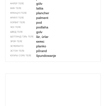
gólv
ФАРЕР ТЕЛЕ
lattia
ФИН ТЕЛЕ
plancher
ФРАНЦУЗ ТЕЛЕ
palment
ФРИУЛ ТЕЛЕ
pod
ХОРВАТ ТЕЛЕ
podlaha
ЧЕХ ТЕЛЕ
golv
ШВЕД ТЕЛЕ
làr, ùrlar
ШОТЛАНД ГЭЛЬ ТЕЛЕ
киякс
ЭРЗЯ ТЕЛЕ
planko
ЭСПЕРАНТО
põrand
ЭСТОН ТЕЛЕ
špundowanje
ЮГАРЫ СОРБ ТЕЛЕ