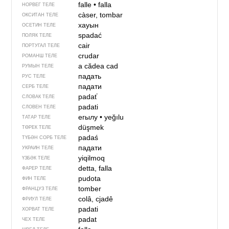
falle
•
falla
НОРВЕГ ТЕЛЕ
càser, tombar
ОКСИТАН ТЕЛЕ
хауын
ОСЕТИН ТЕЛЕ
spadać
ПОЛЯК ТЕЛЕ
cair
ПОРТУГАЛ ТЕЛЕ
crudar
РОМАНШ ТЕЛЕ
a cădea
cad
РУМЫН ТЕЛЕ
падать
РУС ТЕЛЕ
падати
СЕРБ ТЕЛЕ
padať
СЛОВАК ТЕЛЕ
padati
СЛОВЕН ТЕЛЕ
егылу
•
yeğılu
ТАТАР ТЕЛЕ
düşmek
ТӨРЕК ТЕЛЕ
padaś
ТҮБӘН СОРБ ТЕЛЕ
падати
УКРАИН ТЕЛЕ
yiqilmoq
ҮЗБӘК ТЕЛЕ
detta, falla
ФАРЕР ТЕЛЕ
pudota
ФИН ТЕЛЕ
tomber
ФРАНЦУЗ ТЕЛЕ
colâ, cjadê
ФРИУЛ ТЕЛЕ
padati
ХОРВАТ ТЕЛЕ
padat
ЧЕХ ТЕЛЕ