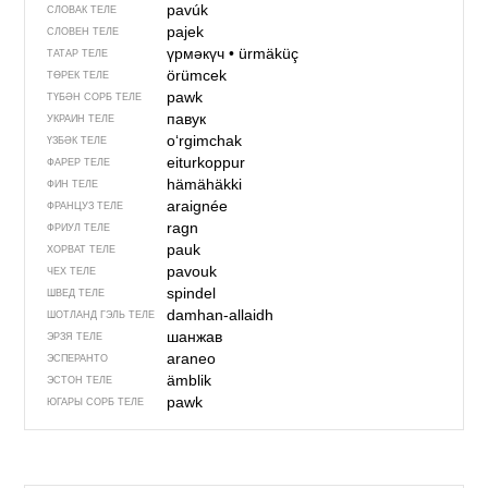
pavúk
СЛОВАК ТЕЛЕ
pajek
СЛОВЕН ТЕЛЕ
үрмәкүч
•
ürmäküç
ТАТАР ТЕЛЕ
örümcek
ТӨРЕК ТЕЛЕ
pawk
ТҮБӘН СОРБ ТЕЛЕ
павук
УКРАИН ТЕЛЕ
o‘rgimchak
ҮЗБӘК ТЕЛЕ
eiturkoppur
ФАРЕР ТЕЛЕ
hämähäkki
ФИН ТЕЛЕ
araignée
ФРАНЦУЗ ТЕЛЕ
ragn
ФРИУЛ ТЕЛЕ
pauk
ХОРВАТ ТЕЛЕ
pavouk
ЧЕХ ТЕЛЕ
spindel
ШВЕД ТЕЛЕ
damhan-allaidh
ШОТЛАНД ГЭЛЬ ТЕЛЕ
шанжав
ЭРЗЯ ТЕЛЕ
araneo
ЭСПЕРАНТО
ämblik
ЭСТОН ТЕЛЕ
pawk
ЮГАРЫ СОРБ ТЕЛЕ