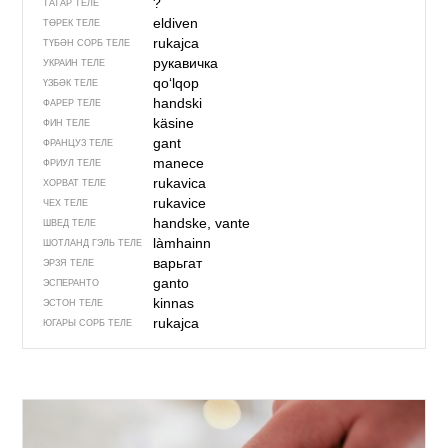
?
ТАТАР ТЕЛЕ
eldiven
ТӨРЕК ТЕЛЕ
rukajca
ТҮБӘН СОРБ ТЕЛЕ
рукавичка
УКРАИН ТЕЛЕ
qoʻlqop
ҮЗБӘК ТЕЛЕ
handski
ФАРЕР ТЕЛЕ
käsine
ФИН ТЕЛЕ
gant
ФРАНЦУЗ ТЕЛЕ
manece
ФРИУЛ ТЕЛЕ
rukavica
ХОРВАТ ТЕЛЕ
rukavice
ЧЕХ ТЕЛЕ
handske, vante
ШВЕД ТЕЛЕ
làmhainn
ШОТЛАНД ГЭЛЬ ТЕЛЕ
варьгат
ЭРЗЯ ТЕЛЕ
ganto
ЭСПЕРАНТО
kinnas
ЭСТОН ТЕЛЕ
rukajca
ЮГАРЫ СОРБ ТЕЛЕ