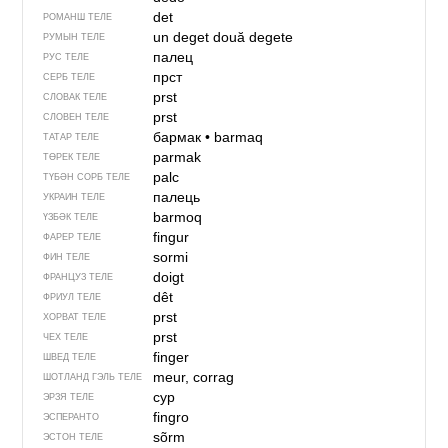
det
РОМАНШ ТЕЛЕ
un deget
două degete
РУМЫН ТЕЛЕ
палец
РУС ТЕЛЕ
прст
СЕРБ ТЕЛЕ
prst
СЛОВАК ТЕЛЕ
prst
СЛОВЕН ТЕЛЕ
бармак
•
barmaq
ТАТАР ТЕЛЕ
parmak
ТӨРЕК ТЕЛЕ
palc
ТҮБӘН СОРБ ТЕЛЕ
палець
УКРАИН ТЕЛЕ
barmoq
ҮЗБӘК ТЕЛЕ
fingur
ФАРЕР ТЕЛЕ
sormi
ФИН ТЕЛЕ
doigt
ФРАНЦУЗ ТЕЛЕ
dêt
ФРИУЛ ТЕЛЕ
prst
ХОРВАТ ТЕЛЕ
prst
ЧЕХ ТЕЛЕ
finger
ШВЕД ТЕЛЕ
meur, corrag
ШОТЛАНД ГЭЛЬ ТЕЛЕ
сур
ЭРЗЯ ТЕЛЕ
fingro
ЭСПЕРАНТО
sõrm
ЭСТОН ТЕЛЕ