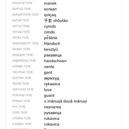
manek
КОРНУЭЛ ТЕЛЕ
колкап
КЫРГЫЗ ТЕЛЕ
qolçaq
КЫРЫМТАТАР ТЕЛЕ
手套
shǒutào
КЫТАЙ ТЕЛЕ
cymds
ЛАТГАЛ ТЕЛЕ
cimds
ЛАТЫШ ТЕЛЕ
pir̃štinė
ЛИТВА ТЕЛЕ
Händsch
ЛЮКСЕМБУРГ ТЕЛЕ
kesztyű
МАҖАР ТЕЛЕ
ракавица
МАКЕДОН ТЕЛЕ
handschoen
НИДЕРЛАНД ТЕЛЕ
vante
НОРВЕГ ТЕЛЕ
gant
ОКСИТАН ТЕЛЕ
ӕрмхуд
ОСЕТИН ТЕЛЕ
rękawica
ПОЛЯК ТЕЛЕ
luva
ПОРТУГАЛ ТЕЛЕ
guant
РОМАНШ ТЕЛЕ
o mănușă
două mănuși
РУМЫН ТЕЛЕ
перчатка
РУС ТЕЛЕ
рукавица
СЕРБ ТЕЛЕ
rukavica
СЛОВАК ТЕЛЕ
rokavica
СЛОВЕН ТЕЛЕ