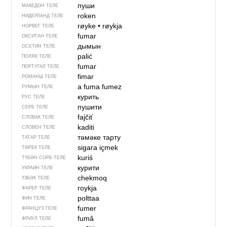
пуши
МАКЕДОН ТЕЛЕ
roken
НИДЕРЛАНД ТЕЛЕ
røyke
•
røykja
НОРВЕГ ТЕЛЕ
fumar
ОКСИТАН ТЕЛЕ
дымын
ОСЕТИН ТЕЛЕ
palić
ПОЛЯК ТЕЛЕ
fumar
ПОРТУГАЛ ТЕЛЕ
fimar
РОМАНШ ТЕЛЕ
a fuma
fumez
РУМЫН ТЕЛЕ
курить
РУС ТЕЛЕ
пушити
СЕРБ ТЕЛЕ
fajčiť
СЛОВАК ТЕЛЕ
kaditi
СЛОВЕН ТЕЛЕ
тәмәке тарту
ТАТАР ТЕЛЕ
sigara içmek
ТӨРЕК ТЕЛЕ
kuriś
ТҮБӘН СОРБ ТЕЛЕ
курити
УКРАИН ТЕЛЕ
chekmoq
ҮЗБӘК ТЕЛЕ
roykja
ФАРЕР ТЕЛЕ
polttaa
ФИН ТЕЛЕ
fumer
ФРАНЦУЗ ТЕЛЕ
fumâ
ФРИУЛ ТЕЛЕ