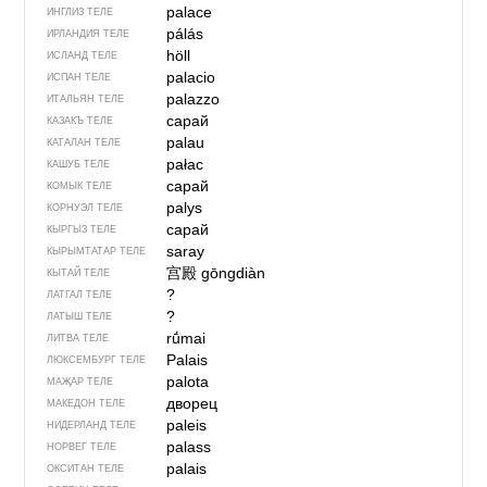
palace
ИНГЛИЗ ТЕЛЕ
pálás
ИРЛАНДИЯ ТЕЛЕ
höll
ИСЛАНД ТЕЛЕ
palacio
ИСПАН ТЕЛЕ
palazzo
ИТАЛЬЯН ТЕЛЕ
сарай
КАЗАКЪ ТЕЛЕ
palau
КАТАЛАН ТЕЛЕ
pałac
КАШУБ ТЕЛЕ
сарай
КОМЫК ТЕЛЕ
palys
КОРНУЭЛ ТЕЛЕ
сарай
КЫРГЫЗ ТЕЛЕ
saray
КЫРЫМТАТАР ТЕЛЕ
宫殿
gōngdiàn
КЫТАЙ ТЕЛЕ
?
ЛАТГАЛ ТЕЛЕ
?
ЛАТЫШ ТЕЛЕ
rū́mai
ЛИТВА ТЕЛЕ
Palais
ЛЮКСЕМБУРГ ТЕЛЕ
palota
МАҖАР ТЕЛЕ
дворец
МАКЕДОН ТЕЛЕ
paleis
НИДЕРЛАНД ТЕЛЕ
palass
НОРВЕГ ТЕЛЕ
palais
ОКСИТАН ТЕЛЕ