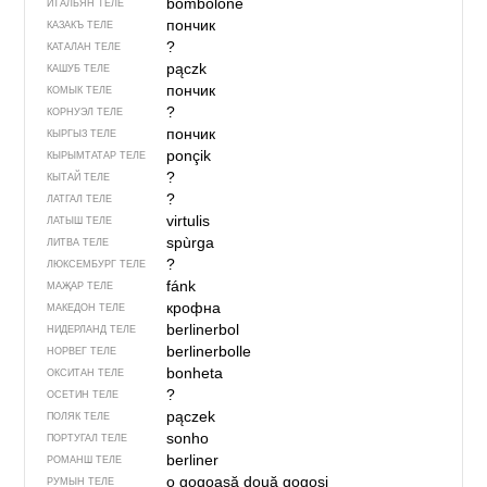
bombolone
ИТАЛЬЯН ТЕЛЕ
пончик
КАЗАКЪ ТЕЛЕ
?
КАТАЛАН ТЕЛЕ
pączk
КАШУБ ТЕЛЕ
пончик
КОМЫК ТЕЛЕ
?
КОРНУЭЛ ТЕЛЕ
пончик
КЫРГЫЗ ТЕЛЕ
ponçik
КЫРЫМТАТАР ТЕЛЕ
?
КЫТАЙ ТЕЛЕ
?
ЛАТГАЛ ТЕЛЕ
virtulis
ЛАТЫШ ТЕЛЕ
spùrga
ЛИТВА ТЕЛЕ
?
ЛЮКСЕМБУРГ ТЕЛЕ
fánk
МАҖАР ТЕЛЕ
крофна
МАКЕДОН ТЕЛЕ
berlinerbol
НИДЕРЛАНД ТЕЛЕ
berlinerbolle
НОРВЕГ ТЕЛЕ
bonheta
ОКСИТАН ТЕЛЕ
?
ОСЕТИН ТЕЛЕ
pączek
ПОЛЯК ТЕЛЕ
sonho
ПОРТУГАЛ ТЕЛЕ
berliner
РОМАНШ ТЕЛЕ
o gogoașă
două gogoși
РУМЫН ТЕЛЕ