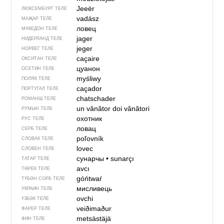
Jeeër
ЛЮКСЕМБУРГ ТЕЛЕ
vadász
МАҖАР ТЕЛЕ
ловец
МАКЕДОН ТЕЛЕ
jager
НИДЕРЛАНД ТЕЛЕ
jeger
НОРВЕГ ТЕЛЕ
caçaire
ОКСИТАН ТЕЛЕ
цуанон
ОСЕТИН ТЕЛЕ
myśliwy
ПОЛЯК ТЕЛЕ
caçador
ПОРТУГАЛ ТЕЛЕ
chatschader
РОМАНШ ТЕЛЕ
un vânător
doi vânători
РУМЫН ТЕЛЕ
охотник
РУС ТЕЛЕ
ловац
СЕРБ ТЕЛЕ
poľovník
СЛОВАК ТЕЛЕ
lovec
СЛОВЕН ТЕЛЕ
сунарчы
•
sunarçı
ТАТАР ТЕЛЕ
avcı
ТӨРЕК ТЕЛЕ
góńtwaŕ
ТҮБӘН СОРБ ТЕЛЕ
мисливець
УКРАИН ТЕЛЕ
ovchi
ҮЗБӘК ТЕЛЕ
veiðimaður
ФАРЕР ТЕЛЕ
metsästäjä
ФИН ТЕЛЕ