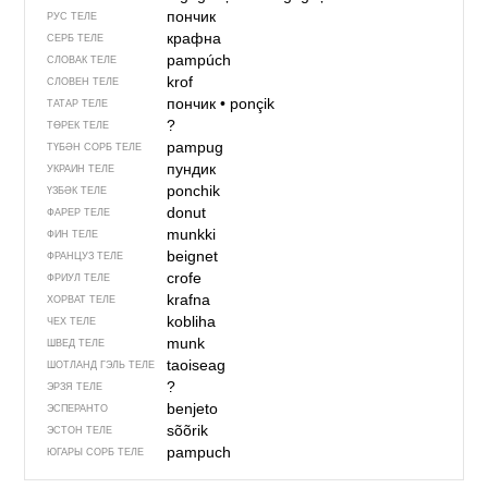
пончик
РУС ТЕЛЕ
крафна
СЕРБ ТЕЛЕ
pampúch
СЛОВАК ТЕЛЕ
krof
СЛОВЕН ТЕЛЕ
пончик
•
ponçik
ТАТАР ТЕЛЕ
?
ТӨРЕК ТЕЛЕ
pampug
ТҮБӘН СОРБ ТЕЛЕ
пундик
УКРАИН ТЕЛЕ
ponchik
ҮЗБӘК ТЕЛЕ
donut
ФАРЕР ТЕЛЕ
munkki
ФИН ТЕЛЕ
beignet
ФРАНЦУЗ ТЕЛЕ
crofe
ФРИУЛ ТЕЛЕ
krafna
ХОРВАТ ТЕЛЕ
kobliha
ЧЕХ ТЕЛЕ
munk
ШВЕД ТЕЛЕ
taoiseag
ШОТЛАНД ГЭЛЬ ТЕЛЕ
?
ЭРЗЯ ТЕЛЕ
benjeto
ЭСПЕРАНТО
sõõrik
ЭСТОН ТЕЛЕ
pampuch
ЮГАРЫ СОРБ ТЕЛЕ