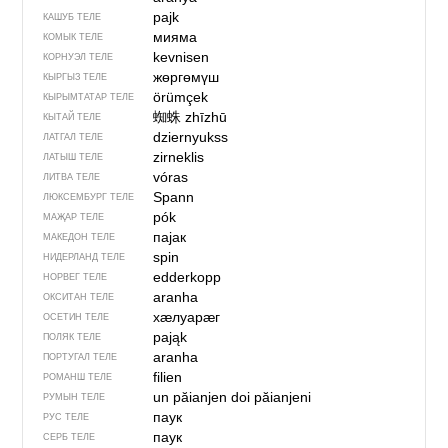
pajk
КАШУБ ТЕЛЕ
мияма
КОМЫК ТЕЛЕ
kevnisen
КОРНУЭЛ ТЕЛЕ
жөргөмүш
КЫРГЫЗ ТЕЛЕ
örümçek
КЫРЫМТАТАР ТЕЛЕ
蜘蛛
zhīzhū
КЫТАЙ ТЕЛЕ
dziernyukss
ЛАТГАЛ ТЕЛЕ
zirneklis
ЛАТЫШ ТЕЛЕ
vóras
ЛИТВА ТЕЛЕ
Spann
ЛЮКСЕМБУРГ ТЕЛЕ
pók
МАҖАР ТЕЛЕ
пајак
МАКЕДОН ТЕЛЕ
spin
НИДЕРЛАНД ТЕЛЕ
edderkopp
НОРВЕГ ТЕЛЕ
aranha
ОКСИТАН ТЕЛЕ
хӕлуарӕг
ОСЕТИН ТЕЛЕ
pająk
ПОЛЯК ТЕЛЕ
aranha
ПОРТУГАЛ ТЕЛЕ
filien
РОМАНШ ТЕЛЕ
un păianjen
doi păianjeni
РУМЫН ТЕЛЕ
паук
РУС ТЕЛЕ
паук
СЕРБ ТЕЛЕ