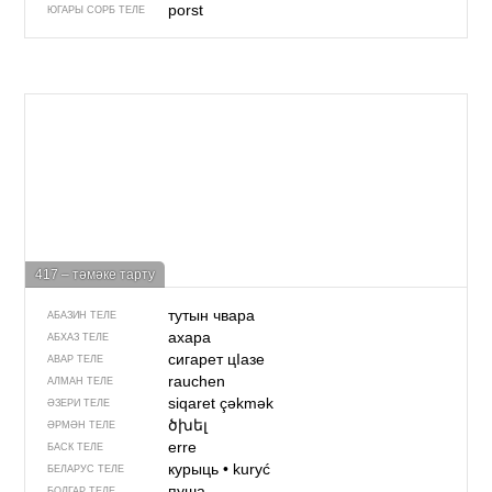
porst
ЮГАРЫ СОРБ ТЕЛЕ
417 – тәмәке тарту
тутын чвара
АБАЗИН ТЕЛЕ
ахара
АБХАЗ ТЕЛЕ
сигарет цIазе
АВАР ТЕЛЕ
rauchen
АЛМАН ТЕЛЕ
siqaret çəkmək
ӘЗЕРИ ТЕЛЕ
ծխել
ӘРМӘН ТЕЛЕ
erre
БАСК ТЕЛЕ
курыць
•
kuryć
БЕЛАРУС ТЕЛЕ
пуша
БОЛГАР ТЕЛЕ