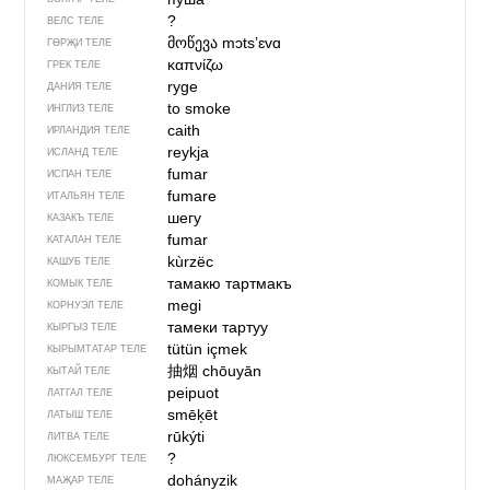
?
ВЕЛС ТЕЛЕ
მოწევა
mɔtsʼɛvɑ
ГӨРҖИ ТЕЛЕ
καπνίζω
ГРЕК ТЕЛЕ
ryge
ДАНИЯ ТЕЛЕ
to smoke
ИНГЛИЗ ТЕЛЕ
caith
ИРЛАНДИЯ ТЕЛЕ
reykja
ИСЛАНД ТЕЛЕ
fumar
ИСПАН ТЕЛЕ
fumare
ИТАЛЬЯН ТЕЛЕ
шегу
КАЗАКЪ ТЕЛЕ
fumar
КАТАЛАН ТЕЛЕ
kùrzëc
КАШУБ ТЕЛЕ
тамакю тартмакъ
КОМЫК ТЕЛЕ
megi
КОРНУЭЛ ТЕЛЕ
тамеки тартуу
КЫРГЫЗ ТЕЛЕ
tütün içmek
КЫРЫМТАТАР ТЕЛЕ
抽烟
chōuyān
КЫТАЙ ТЕЛЕ
peipuot
ЛАТГАЛ ТЕЛЕ
smēķēt
ЛАТЫШ ТЕЛЕ
rūkýti
ЛИТВА ТЕЛЕ
?
ЛЮКСЕМБУРГ ТЕЛЕ
dohányzik
МАҖАР ТЕЛЕ