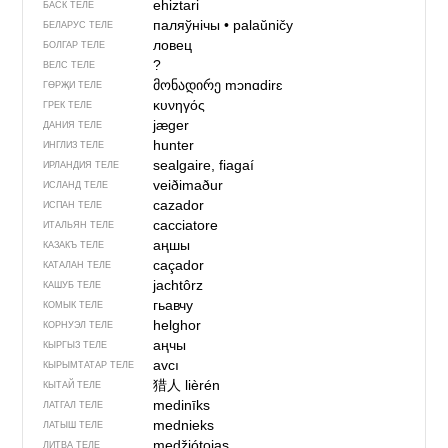
ehiztari
БАСК ТЕЛЕ
паляўнічы
•
palaŭničy
БЕЛАРУС ТЕЛЕ
ловец
БОЛГАР ТЕЛЕ
?
ВЕЛС ТЕЛЕ
მონადირე
mɔnɑdirɛ
ГӨРҖИ ТЕЛЕ
κυνηγός
ГРЕК ТЕЛЕ
jæger
ДАНИЯ ТЕЛЕ
hunter
ИНГЛИЗ ТЕЛЕ
sealgaire, fiagaí
ИРЛАНДИЯ ТЕЛЕ
veiðimaður
ИСЛАНД ТЕЛЕ
cazador
ИСПАН ТЕЛЕ
cacciatore
ИТАЛЬЯН ТЕЛЕ
аңшы
КАЗАКЪ ТЕЛЕ
caçador
КАТАЛАН ТЕЛЕ
jachtôrz
КАШУБ ТЕЛЕ
гьавчу
КОМЫК ТЕЛЕ
helghor
КОРНУЭЛ ТЕЛЕ
аңчы
КЫРГЫЗ ТЕЛЕ
avcı
КЫРЫМТАТАР ТЕЛЕ
猎人
lièrén
КЫТАЙ ТЕЛЕ
medinīks
ЛАТГАЛ ТЕЛЕ
mednieks
ЛАТЫШ ТЕЛЕ
medžiótojas
ЛИТВА ТЕЛЕ