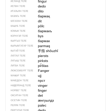
fingur
ИСЛАНД ТЕЛЕ
dedo
ИСПАН ТЕЛЕ
dito
ИТАЛЬЯН ТЕЛЕ
бармақ
КАЗАКЪ ТЕЛЕ
dit
КАТАЛАН ТЕЛЕ
pôlc
КАШУБ ТЕЛЕ
бармакъ
КОМЫК ТЕЛЕ
bys
КОРНУЭЛ ТЕЛЕ
бармак
КЫРГЫЗ ТЕЛЕ
parmaq
КЫРЫМТАТАР ТЕЛЕ
手指
shǒuzhǐ
КЫТАЙ ТЕЛЕ
piersts
ЛАТГАЛ ТЕЛЕ
pirksts
ЛАТЫШ ТЕЛЕ
pir̃štas
ЛИТВА ТЕЛЕ
Fanger
ЛЮКСЕМБУРГ ТЕЛЕ
ujj
МАҖАР ТЕЛЕ
прст
МАКЕДОН ТЕЛЕ
vinger
НИДЕРЛАНД ТЕЛЕ
finger
НОРВЕГ ТЕЛЕ
det
ОКСИТАН ТЕЛЕ
ӕнгуылдз
ОСЕТИН ТЕЛЕ
palec
ПОЛЯК ТЕЛЕ
dedo
ПОРТУГАЛ ТЕЛЕ