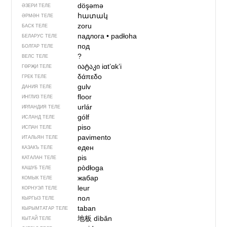
döşəmə
ӘЗЕРИ ТЕЛЕ
հատակ
ӘРМӘН ТЕЛЕ
zoru
БАСК ТЕЛЕ
падлога
•
padłoha
БЕЛАРУС ТЕЛЕ
под
БОЛГАР ТЕЛЕ
?
ВЕЛС ТЕЛЕ
იატაკი
iɑtʼɑkʼi
ГӨРҖИ ТЕЛЕ
δάπεδο
ГРЕК ТЕЛЕ
gulv
ДАНИЯ ТЕЛЕ
floor
ИНГЛИЗ ТЕЛЕ
urlár
ИРЛАНДИЯ ТЕЛЕ
gólf
ИСЛАНД ТЕЛЕ
piso
ИСПАН ТЕЛЕ
pavimento
ИТАЛЬЯН ТЕЛЕ
еден
КАЗАКЪ ТЕЛЕ
pis
КАТАЛАН ТЕЛЕ
pòdłoga
КАШУБ ТЕЛЕ
жабар
КОМЫК ТЕЛЕ
leur
КОРНУЭЛ ТЕЛЕ
пол
КЫРГЫЗ ТЕЛЕ
taban
КЫРЫМТАТАР ТЕЛЕ
地板
dìbǎn
КЫТАЙ ТЕЛЕ