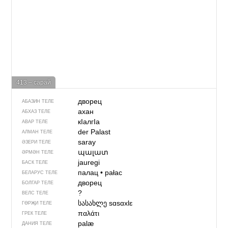
413 – сарай
дворец
АБАЗИН ТЕЛЕ
ахан
АБХАЗ ТЕЛЕ
кIалгIа
АВАР ТЕЛЕ
der Palast
АЛМАН ТЕЛЕ
saray
ӘЗЕРИ ТЕЛЕ
պալատ
ӘРМӘН ТЕЛЕ
jauregi
БАСК ТЕЛЕ
палац
•
pałac
БЕЛАРУС ТЕЛЕ
дворец
БОЛГАР ТЕЛЕ
?
ВЕЛС ТЕЛЕ
სასახლე
sɑsɑxlɛ
ГӨРҖИ ТЕЛЕ
παλάτι
ГРЕК ТЕЛЕ
palæ
ДАНИЯ ТЕЛЕ