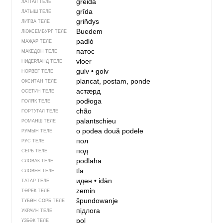
greida
ЛАТГАЛ ТЕЛЕ
grīda
ЛАТЫШ ТЕЛЕ
griñdys
ЛИТВА ТЕЛЕ
Buedem
ЛЮКСЕМБУРГ ТЕЛЕ
padló
МАҖАР ТЕЛЕ
патос
МАКЕДОН ТЕЛЕ
vloer
НИДЕРЛАНД ТЕЛЕ
gulv
•
golv
НОРВЕГ ТЕЛЕ
plancat, postam, ponde
ОКСИТАН ТЕЛЕ
астӕрд
ОСЕТИН ТЕЛЕ
podłoga
ПОЛЯК ТЕЛЕ
chão
ПОРТУГАЛ ТЕЛЕ
palantschieu
РОМАНШ ТЕЛЕ
o podea
două podele
РУМЫН ТЕЛЕ
пол
РУС ТЕЛЕ
под
СЕРБ ТЕЛЕ
podlaha
СЛОВАК ТЕЛЕ
tla
СЛОВЕН ТЕЛЕ
идән
•
idän
ТАТАР ТЕЛЕ
zemin
ТӨРЕК ТЕЛЕ
špundowanje
ТҮБӘН СОРБ ТЕЛЕ
підлога
УКРАИН ТЕЛЕ
pol
ҮЗБӘК ТЕЛЕ