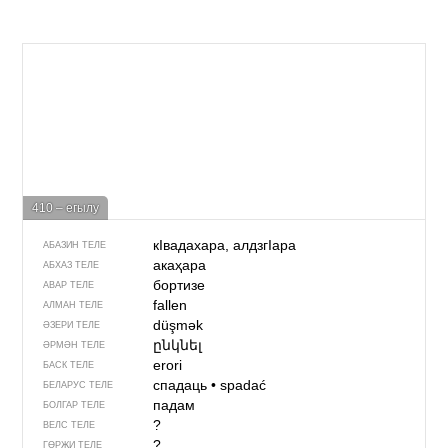
410 – егылу
кIвадахара, алдзгIара
АБАЗИН ТЕЛЕ
акаҳара
АБХАЗ ТЕЛЕ
бортизе
АВАР ТЕЛЕ
fallen
АЛМАН ТЕЛЕ
düşmək
ӘЗЕРИ ТЕЛЕ
ընկնել
ӘРМӘН ТЕЛЕ
erori
БАСК ТЕЛЕ
спадаць
•
spadać
БЕЛАРУС ТЕЛЕ
падам
БОЛГАР ТЕЛЕ
?
ВЕЛС ТЕЛЕ
?
ГӨРҖИ ТЕЛЕ