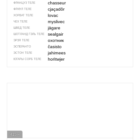
chasseur
ФРАНЦУЗ ТЕЛЕ
cjaçadôr
ФРИУЛ ТЕЛЕ
lovac
ХОРВАТ ТЕЛЕ
myslivec
ЧЕХ ТЕЛЕ
jägare
ШВЕД ТЕЛЕ
sealgair
ШОТЛАНД ГЭЛЬ ТЕЛЕ
охотник
ЭРЗЯ ТЕЛЕ
ĉasisto
ЭСПЕРАНТО
jahimees
ЭСТОН ТЕЛЕ
hońtwjer
ЮГАРЫ СОРБ ТЕЛЕ
415 –