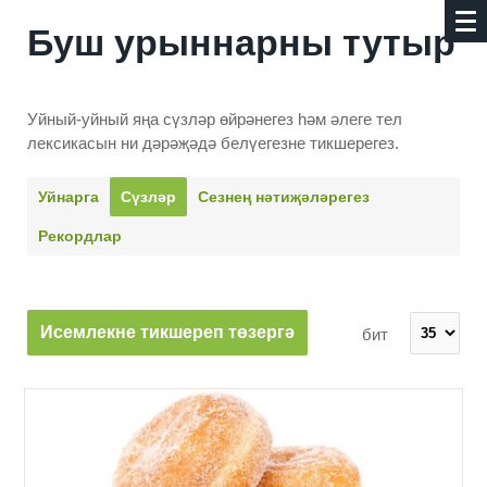
Буш урыннарны тутыр
Уйный-уйный яңа сүзләр өйрәнегез һәм әлеге тел
лексикасын ни дәрәҗәдә белүегезне тикшерегез.
Уйнарга
Сүзләр
Сезнең нәти­җәләрегез
Рекордлар
Исемлекне тикшереп төзергә
бит