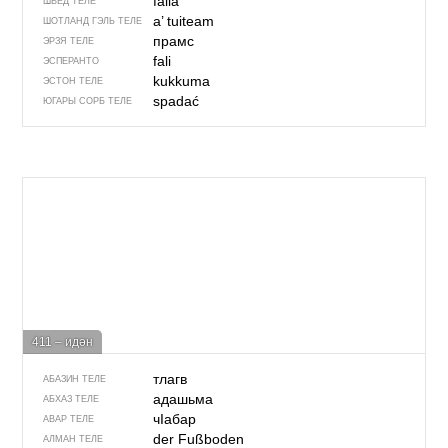
falla
ШВЕД ТЕЛЕ
a’ tuiteam
ШОТЛАНД ГЭЛЬ ТЕЛЕ
прамс
ЭРЗЯ ТЕЛЕ
fali
ЭСПЕРАНТО
kukkuma
ЭСТОН ТЕЛЕ
spadać
ЮГАРЫ СОРБ ТЕЛЕ
411 – идән
тлагв
АБАЗИН ТЕЛЕ
адашьма
АБХАЗ ТЕЛЕ
чIабар
АВАР ТЕЛЕ
der Fußboden
АЛМАН ТЕЛЕ