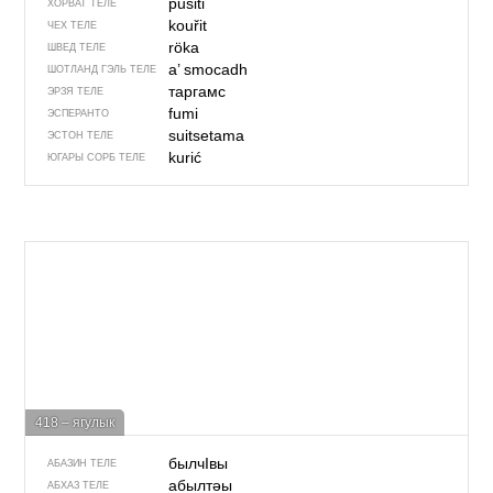
pušiti
ХОРВАТ ТЕЛЕ
kouřit
ЧЕХ ТЕЛЕ
röka
ШВЕД ТЕЛЕ
a’ smocadh
ШОТЛАНД ГЭЛЬ ТЕЛЕ
таргамс
ЭРЗЯ ТЕЛЕ
fumi
ЭСПЕРАНТО
suitsetama
ЭСТОН ТЕЛЕ
kurić
ЮГАРЫ СОРБ ТЕЛЕ
418 – ягулык
былчIвы
АБАЗИН ТЕЛЕ
абылтәы
АБХАЗ ТЕЛЕ