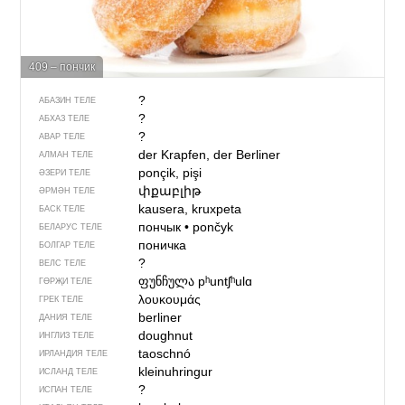
409 – пончик
?
АБАЗИН ТЕЛЕ
?
АБХАЗ ТЕЛЕ
?
АВАР ТЕЛЕ
der Krapfen, der Berliner
АЛМАН ТЕЛЕ
ponçik, pişi
ӘЗЕРИ ТЕЛЕ
փքաբլիթ
ӘРМӘН ТЕЛЕ
kausera, kruxpeta
БАСК ТЕЛЕ
пончык
•
pončyk
БЕЛАРУС ТЕЛЕ
поничка
БОЛГАР ТЕЛЕ
?
ВЕЛС ТЕЛЕ
ფუნჩულა
pʰuntʃʰulɑ
ГӨРҖИ ТЕЛЕ
λουκουμάς
ГРЕК ТЕЛЕ
berliner
ДАНИЯ ТЕЛЕ
doughnut
ИНГЛИЗ ТЕЛЕ
taoschnó
ИРЛАНДИЯ ТЕЛЕ
kleinuhringur
ИСЛАНД ТЕЛЕ
?
ИСПАН ТЕЛЕ