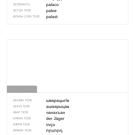
palaco
ЭСПЕРАНТО
palee
ЭСТОН ТЕЛЕ
palast
ЮГАРЫ СОРБ ТЕЛЕ
414 – сунарчы
шварацыгIв
АБАЗИН ТЕЛЕ
ашәарыцаҩ
АБХАЗ ТЕЛЕ
чанахъан
АВАР ТЕЛЕ
der Jäger
АЛМАН ТЕЛЕ
ovçu
ӘЗЕРИ ТЕЛЕ
որսորդ
ӘРМӘН ТЕЛЕ