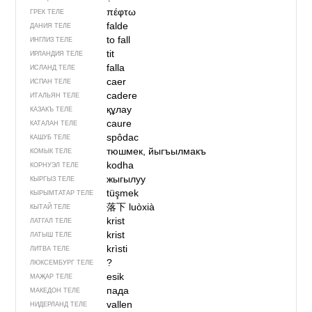
πέφτω
ГРЕК ТЕЛЕ
falde
ДАНИЯ ТЕЛЕ
to fall
ИНГЛИЗ ТЕЛЕ
tit
ИРЛАНДИЯ ТЕЛЕ
falla
ИСЛАНД ТЕЛЕ
caer
ИСПАН ТЕЛЕ
cadere
ИТАЛЬЯН ТЕЛЕ
құлау
КАЗАКЪ ТЕЛЕ
caure
КАТАЛАН ТЕЛЕ
spôdac
КАШУБ ТЕЛЕ
тюшмек, йыгъылмакъ
КОМЫК ТЕЛЕ
kodha
КОРНУЭЛ ТЕЛЕ
жыгылуу
КЫРГЫЗ ТЕЛЕ
tüşmek
КЫРЫМТАТАР ТЕЛЕ
落下
luòxià
КЫТАЙ ТЕЛЕ
krist
ЛАТГАЛ ТЕЛЕ
krist
ЛАТЫШ ТЕЛЕ
krìsti
ЛИТВА ТЕЛЕ
?
ЛЮКСЕМБУРГ ТЕЛЕ
esik
МАҖАР ТЕЛЕ
пада
МАКЕДОН ТЕЛЕ
vallen
НИДЕРЛАНД ТЕЛЕ