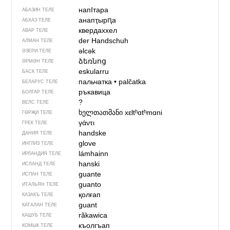
напIтара
АБАЗИН ТЕЛЕ
анапҭырԥа
АБХАЗ ТЕЛЕ
квердаххел
АВАР ТЕЛЕ
der Handschuh
АЛМАН ТЕЛЕ
əlcək
ӘЗЕРИ ТЕЛЕ
ձեռնոց
ӘРМӘН ТЕЛЕ
eskularru
БАСК ТЕЛЕ
пальчатка
•
palčatka
БЕЛАРУС ТЕЛЕ
ръкавица
БОЛГАР ТЕЛЕ
?
ВЕЛС ТЕЛЕ
ხელთათმანი
xɛltʰɑtʰmɑni
ГӨРҖИ ТЕЛЕ
γάντι
ГРЕК ТЕЛЕ
handske
ДАНИЯ ТЕЛЕ
glove
ИНГЛИЗ ТЕЛЕ
lámhainn
ИРЛАНДИЯ ТЕЛЕ
hanski
ИСЛАНД ТЕЛЕ
guante
ИСПАН ТЕЛЕ
guanto
ИТАЛЬЯН ТЕЛЕ
қолғап
КАЗАКЪ ТЕЛЕ
guant
КАТАЛАН ТЕЛЕ
rãkawica
КАШУБ ТЕЛЕ
къолгъап
КОМЫК ТЕЛЕ