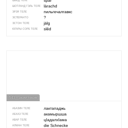
spår
ШВЕД ТЕЛЕ
làrachd
ШОТЛАНД ГЭЛЬ ТЕЛЕ
пильгечалгавкс
ЭРЗЯ ТЕЛЕ
?
ЭСПЕРАНТО
jälg
ЭСТОН ТЕЛЕ
slěd
ЮГАРЫ СОРБ ТЕЛЕ
543 – әкәм-төкәм
лактападжь
АБАЗИН ТЕЛЕ
акамыршша
АБХАЗ ТЕЛЕ
цIадалхIама
АВАР ТЕЛЕ
die Schnecke
АЛМАН ТЕЛЕ