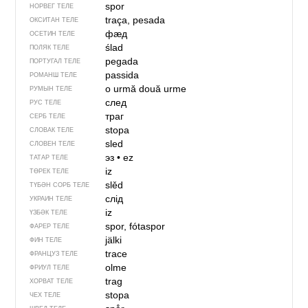
spor
НОРВЕГ ТЕЛЕ
traça, pesada
ОКСИТАН ТЕЛЕ
фӕд
ОСЕТИН ТЕЛЕ
ślad
ПОЛЯК ТЕЛЕ
pegada
ПОРТУГАЛ ТЕЛЕ
passida
РОМАНШ ТЕЛЕ
o urmă
două urme
РУМЫН ТЕЛЕ
след
РУС ТЕЛЕ
траг
СЕРБ ТЕЛЕ
stopa
СЛОВАК ТЕЛЕ
sled
СЛОВЕН ТЕЛЕ
эз
•
ez
ТАТАР ТЕЛЕ
iz
ТӨРЕК ТЕЛЕ
slěd
ТҮБӘН СОРБ ТЕЛЕ
слід
УКРАИН ТЕЛЕ
iz
ҮЗБӘК ТЕЛЕ
spor, fótaspor
ФАРЕР ТЕЛЕ
jälki
ФИН ТЕЛЕ
trace
ФРАНЦУЗ ТЕЛЕ
olme
ФРИУЛ ТЕЛЕ
trag
ХОРВАТ ТЕЛЕ
stopa
ЧЕХ ТЕЛЕ