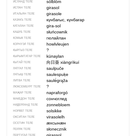
sólblóm
ИСЛАНД ТЕЛЕ
girasol
ИСПАН ТЕЛЕ
girasole
ИТАЛЬЯН ТЕЛЕ
күнбағыс, күнбағар
КАЗАКЪ ТЕЛЕ
gira-sol
КАТАЛАН ТЕЛЕ
słuńcownik
КАШУБ ТЕЛЕ
гюлайлан
КОМЫК ТЕЛЕ
howlvleujen
КОРНУЭЛ ТЕЛЕ
?
КЫРГЫЗ ТЕЛЕ
künaylan
КЫРЫМТАТАР ТЕЛЕ
向日葵
xiàngrìkuí
КЫТАЙ ТЕЛЕ
saulpuče
ЛАТГАЛ ТЕЛЕ
saulespuķe
ЛАТЫШ ТЕЛЕ
saulė́grąža
ЛИТВА ТЕЛЕ
?
ЛЮКСЕМБУРГ ТЕЛЕ
napraforgó
МАҖАР ТЕЛЕ
сончоглед
МАКЕДОН ТЕЛЕ
zonnebloem
НИДЕРЛАНД ТЕЛЕ
solsikke
НОРВЕГ ТЕЛЕ
virasolelh
ОКСИТАН ТЕЛЕ
ӕхсынӕн
ОСЕТИН ТЕЛЕ
słonecznik
ПОЛЯК ТЕЛЕ
girassol
ПОРТУГАЛ ТЕЛЕ