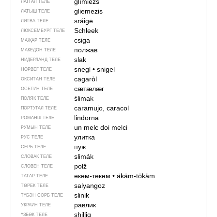
glīmiezs
ЛАТГАЛ ТЕЛЕ
gliemezis
ЛАТЫШ ТЕЛЕ
sráigė
ЛИТВА ТЕЛЕ
Schleek
ЛЮКСЕМБУРГ ТЕЛЕ
csiga
МАҖАР ТЕЛЕ
полжав
МАКЕДОН ТЕЛЕ
slak
НИДЕРЛАНД ТЕЛЕ
snegl
•
snigel
НОРВЕГ ТЕЛЕ
cagaròl
ОКСИТАН ТЕЛЕ
сӕтӕлӕг
ОСЕТИН ТЕЛЕ
ślimak
ПОЛЯК ТЕЛЕ
caramujo, caracol
ПОРТУГАЛ ТЕЛЕ
lindorna
РОМАНШ ТЕЛЕ
un melc
doi melci
РУМЫН ТЕЛЕ
улитка
РУС ТЕЛЕ
пуж
СЕРБ ТЕЛЕ
slimák
СЛОВАК ТЕЛЕ
polž
СЛОВЕН ТЕЛЕ
әкәм-төкәм
•
äkäm-tökäm
ТАТАР ТЕЛЕ
salyangoz
ТӨРЕК ТЕЛЕ
slinik
ТҮБӘН СОРБ ТЕЛЕ
равлик
УКРАИН ТЕЛЕ
shilliq
ҮЗБӘК ТЕЛЕ