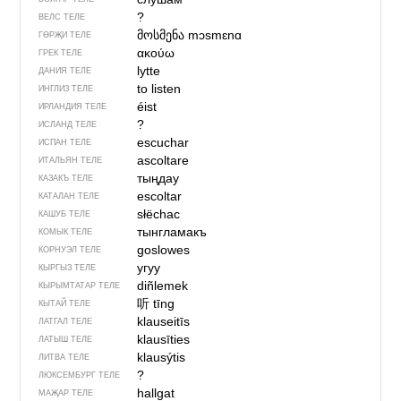
?
ВЕЛС ТЕЛЕ
მოსმენა
mɔsmɛnɑ
ГӨРҖИ ТЕЛЕ
ακούω
ГРЕК ТЕЛЕ
lytte
ДАНИЯ ТЕЛЕ
to listen
ИНГЛИЗ ТЕЛЕ
éist
ИРЛАНДИЯ ТЕЛЕ
?
ИСЛАНД ТЕЛЕ
escuchar
ИСПАН ТЕЛЕ
ascoltare
ИТАЛЬЯН ТЕЛЕ
тыңдау
КАЗАКЪ ТЕЛЕ
escoltar
КАТАЛАН ТЕЛЕ
słëchac
КАШУБ ТЕЛЕ
тынгламакъ
КОМЫК ТЕЛЕ
goslowes
КОРНУЭЛ ТЕЛЕ
угуу
КЫРГЫЗ ТЕЛЕ
diñlemek
КЫРЫМТАТАР ТЕЛЕ
听
tīng
КЫТАЙ ТЕЛЕ
klauseitīs
ЛАТГАЛ ТЕЛЕ
klausīties
ЛАТЫШ ТЕЛЕ
klausýtis
ЛИТВА ТЕЛЕ
?
ЛЮКСЕМБУРГ ТЕЛЕ
hallgat
МАҖАР ТЕЛЕ