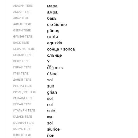
мара
АБАЗИН ТЕЛЕ
амра
АБХАЗ ТЕЛЕ
бакъ
АВАР ТЕЛЕ
die Sonne
АЛМАН ТЕЛЕ
günəş
ӘЗЕРИ ТЕЛЕ
արեւ
ӘРМӘН ТЕЛЕ
eguzkia
БАСК ТЕЛЕ
сонца
•
sonca
БЕЛАРУС ТЕЛЕ
слънце
БОЛГАР ТЕЛЕ
?
ВЕЛС ТЕЛЕ
მზე
mzɛ
ГӨРҖИ ТЕЛЕ
ήλιος
ГРЕК ТЕЛЕ
sol
ДАНИЯ ТЕЛЕ
sun
ИНГЛИЗ ТЕЛЕ
grian
ИРЛАНДИЯ ТЕЛЕ
sól
ИСЛАНД ТЕЛЕ
sol
ИСПАН ТЕЛЕ
sole
ИТАЛЬЯН ТЕЛЕ
күн
КАЗАКЪ ТЕЛЕ
sol
КАТАЛАН ТЕЛЕ
słuńce
КАШУБ ТЕЛЕ
гюн
КОМЫК ТЕЛЕ