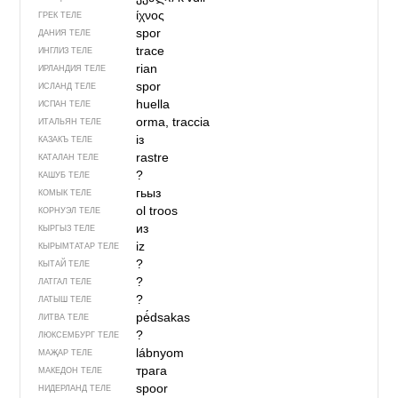
ίχνος
ГРЕК ТЕЛЕ
spor
ДАНИЯ ТЕЛЕ
trace
ИНГЛИЗ ТЕЛЕ
rian
ИРЛАНДИЯ ТЕЛЕ
spor
ИСЛАНД ТЕЛЕ
huella
ИСПАН ТЕЛЕ
orma, traccia
ИТАЛЬЯН ТЕЛЕ
із
КАЗАКЪ ТЕЛЕ
rastre
КАТАЛАН ТЕЛЕ
?
КАШУБ ТЕЛЕ
гьыз
КОМЫК ТЕЛЕ
ol troos
КОРНУЭЛ ТЕЛЕ
из
КЫРГЫЗ ТЕЛЕ
iz
КЫРЫМТАТАР ТЕЛЕ
?
КЫТАЙ ТЕЛЕ
?
ЛАТГАЛ ТЕЛЕ
?
ЛАТЫШ ТЕЛЕ
pė́dsakas
ЛИТВА ТЕЛЕ
?
ЛЮКСЕМБУРГ ТЕЛЕ
lábnyom
МАҖАР ТЕЛЕ
трага
МАКЕДОН ТЕЛЕ
spoor
НИДЕРЛАНД ТЕЛЕ