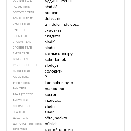
адджын кӕнын
ОСЕТИН ТЕЛЕ
słodzić
ПОЛЯК ТЕЛЕ
adoçar
ПОРТУГАЛ ТЕЛЕ
dultschir
РОМАНШ ТЕЛЕ
a îndulci
îndulcesc
РУМЫН ТЕЛЕ
сластить
РУС ТЕЛЕ
сладити
СЕРБ ТЕЛЕ
sladiť
СЛОВАК ТЕЛЕ
sladiti
СЛОВЕН ТЕЛЕ
татлыландыру
ТАТАР ТЕЛЕ
şekerlemek
ТӨРЕК ТЕЛЕ
słodcyś
ТҮБӘН СОРБ ТЕЛЕ
солодити
УКРАИН ТЕЛЕ
?
ҮЗБӘК ТЕЛЕ
lata sukur, søta
ФАРЕР ТЕЛЕ
makeuttaa
ФИН ТЕЛЕ
sucrer
ФРАНЦУЗ ТЕЛЕ
inzucarâ
ФРИУЛ ТЕЛЕ
sladiti
ХОРВАТ ТЕЛЕ
sladit
ЧЕХ ТЕЛЕ
söta, sockra
ШВЕД ТЕЛЕ
mìlsich
ШОТЛАНД ГЭЛЬ ТЕЛЕ
тантейгавтомс
ЭРЗЯ ТЕЛЕ