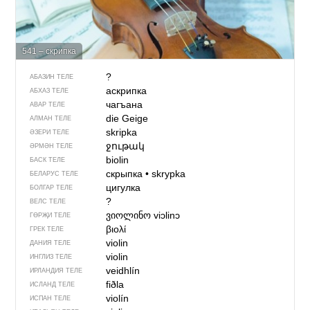
541 – скрипка
?
АБАЗИН ТЕЛЕ
аскрипка
АБХАЗ ТЕЛЕ
чагъана
АВАР ТЕЛЕ
die Geige
АЛМАН ТЕЛЕ
skripka
ӘЗЕРИ ТЕЛЕ
ջութակ
ӘРМӘН ТЕЛЕ
biolin
БАСК ТЕЛЕ
скрыпка
•
skrypka
БЕЛАРУС ТЕЛЕ
цигулка
БОЛГАР ТЕЛЕ
?
ВЕЛС ТЕЛЕ
ვიოლინო
viɔlinɔ
ГӨРҖИ ТЕЛЕ
βιολί
ГРЕК ТЕЛЕ
violin
ДАНИЯ ТЕЛЕ
violin
ИНГЛИЗ ТЕЛЕ
veidhlín
ИРЛАНДИЯ ТЕЛЕ
fiðla
ИСЛАНД ТЕЛЕ
violín
ИСПАН ТЕЛЕ