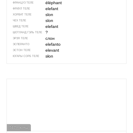
éléphant
ФРАНЦУЗ ТЕЛЕ
elefant
ФРИУЛ ТЕЛЕ
slon
ХОРВАТ ТЕЛЕ
slon
ЧЕХ ТЕЛЕ
elefant
ШВЕД ТЕЛЕ
?
ШОТЛАНД ГЭЛЬ ТЕЛЕ
слон
ЭРЗЯ ТЕЛЕ
elefanto
ЭСПЕРАНТО
elevant
ЭСТОН ТЕЛЕ
słon
ЮГАРЫ СОРБ ТЕЛЕ
547 – кояш