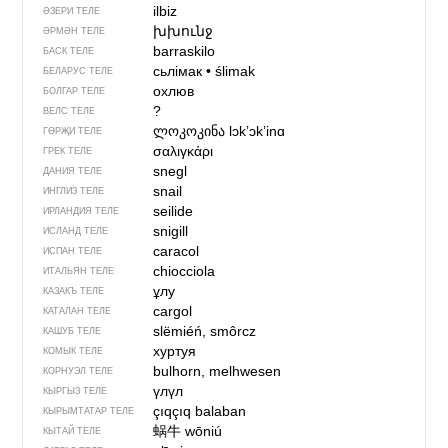
ilbiz
ӘЗЕРИ ТЕЛЕ
խխունջ
ӘРМӘН ТЕЛЕ
barraskilo
БАСК ТЕЛЕ
сьлімак
•
ślimak
БЕЛАРУС ТЕЛЕ
охлюв
БОЛГАР ТЕЛЕ
?
ВЕЛС ТЕЛЕ
ლოკოკინა
lɔkʼɔkʼinɑ
ГӨРҖИ ТЕЛЕ
σαλιγκάρι
ГРЕК ТЕЛЕ
snegl
ДАНИЯ ТЕЛЕ
snail
ИНГЛИЗ ТЕЛЕ
seilide
ИРЛАНДИЯ ТЕЛЕ
snigill
ИСЛАНД ТЕЛЕ
caracol
ИСПАН ТЕЛЕ
chiocciola
ИТАЛЬЯН ТЕЛЕ
ұлу
КАЗАКЪ ТЕЛЕ
cargol
КАТАЛАН ТЕЛЕ
slëmiéń, smôrcz
КАШУБ ТЕЛЕ
хуртуя
КОМЫК ТЕЛЕ
bulhorn, melhwesen
КОРНУЭЛ ТЕЛЕ
үлүл
КЫРГЫЗ ТЕЛЕ
çıqçıq balaban
КЫРЫМТАТАР ТЕЛЕ
蜗牛
wōniú
КЫТАЙ ТЕЛЕ