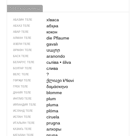
544 – караҗимеш
хIваса
АБАЗИН ТЕЛЕ
абҳәа
АБХАЗ ТЕЛЕ
кокон
АВАР ТЕЛЕ
die Pflaume
АЛМАН ТЕЛЕ
gavalı
ӘЗЕРИ ТЕЛЕ
սալոր
ӘРМӘН ТЕЛЕ
aranondo
БАСК ТЕЛЕ
сьліва
•
śliva
БЕЛАРУС ТЕЛЕ
слива
БОЛГАР ТЕЛЕ
?
ВЕЛС ТЕЛЕ
ქლიავი
kʰliɑvi
ГӨРҖИ ТЕЛЕ
δαμάσκηνο
ГРЕК ТЕЛЕ
blomme
ДАНИЯ ТЕЛЕ
plum
ИНГЛИЗ ТЕЛЕ
pluma
ИРЛАНДИЯ ТЕЛЕ
plóma
ИСЛАНД ТЕЛЕ
ciruela
ИСПАН ТЕЛЕ
prugna
ИТАЛЬЯН ТЕЛЕ
алхоры
КАЗАКЪ ТЕЛЕ
pruna
КАТАЛАН ТЕЛЕ