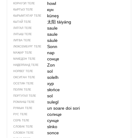
howl
КОРНУЭЛ ТЕЛЕ
күн
КЫРГЫЗ ТЕЛЕ
küneş
КЫРЫМТАТАР ТЕЛЕ
太阳
tàiyáng
КЫТАЙ ТЕЛЕ
saule
ЛАТГАЛ ТЕЛЕ
saule
ЛАТЫШ ТЕЛЕ
sáulė
ЛИТВА ТЕЛЕ
Sonn
ЛЮКСЕМБУРГ ТЕЛЕ
nap
МАҖАР ТЕЛЕ
сонце
МАКЕДОН ТЕЛЕ
Zon
НИДЕРЛАНД ТЕЛЕ
sol
НОРВЕГ ТЕЛЕ
solelh
ОКСИТАН ТЕЛЕ
хур
ОСЕТИН ТЕЛЕ
słońce
ПОЛЯК ТЕЛЕ
sol
ПОРТУГАЛ ТЕЛЕ
sulegl
РОМАНШ ТЕЛЕ
un soare
doi sori
РУМЫН ТЕЛЕ
солнце
РУС ТЕЛЕ
сунце
СЕРБ ТЕЛЕ
slnko
СЛОВАК ТЕЛЕ
sonce
СЛОВЕН ТЕЛЕ