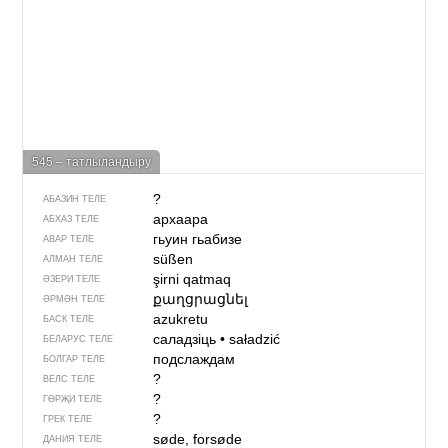
545 – татлыландыру
?
АБАЗИН ТЕЛЕ
архаара
АБХАЗ ТЕЛЕ
гьуин гьабизе
АВАР ТЕЛЕ
süßen
АЛМАН ТЕЛЕ
şirni qatmaq
ӘЗЕРИ ТЕЛЕ
քաղցրացնել
ӘРМӘН ТЕЛЕ
azukretu
БАСК ТЕЛЕ
саладзіць
•
saładzić
БЕЛАРУС ТЕЛЕ
подслаждам
БОЛГАР ТЕЛЕ
?
ВЕЛС ТЕЛЕ
?
ГӨРҖИ ТЕЛЕ
?
ГРЕК ТЕЛЕ
søde, forsøde
ДАНИЯ ТЕЛЕ