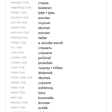
слуша
МАКЕДОН ТЕЛЕ
luisteren
НИДЕРЛАНД ТЕЛЕ
lytte
•
lytta
НОРВЕГ ТЕЛЕ
escotar
ОКСИТАН ТЕЛЕ
хъусын
ОСЕТИН ТЕЛЕ
słuchać
ПОЛЯК ТЕЛЕ
escutar
ПОРТУГАЛ ТЕЛЕ
tadlar
РОМАНШ ТЕЛЕ
a asculta
ascult
РУМЫН ТЕЛЕ
слушать
РУС ТЕЛЕ
слушати
СЕРБ ТЕЛЕ
počúvať
СЛОВАК ТЕЛЕ
poslušati
СЛОВЕН ТЕЛЕ
тыңлау
•
tıñlaw
ТАТАР ТЕЛЕ
dinlemek
ТӨРЕК ТЕЛЕ
słuchaś
ТҮБӘН СОРБ ТЕЛЕ
слухати
УКРАИН ТЕЛЕ
eshitmoq
ҮЗБӘК ТЕЛЕ
lutra
ФАРЕР ТЕЛЕ
kuunnella
ФИН ТЕЛЕ
écouter
ФРАНЦУЗ ТЕЛЕ
scoltâ
ФРИУЛ ТЕЛЕ