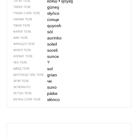
кояш
•
qoyaş
ТАТАР ТЕЛЕ
güneş
ТӨРЕК ТЕЛЕ
słyńco
ТҮБӘН СОРБ ТЕЛЕ
сонце
УКРАИН ТЕЛЕ
quyosh
ҮЗБӘК ТЕЛЕ
sól
ФАРЕР ТЕЛЕ
aurinko
ФИН ТЕЛЕ
soleil
ФРАНЦУЗ ТЕЛЕ
soreli
ФРИУЛ ТЕЛЕ
sunce
ХОРВАТ ТЕЛЕ
?
ЧЕХ ТЕЛЕ
sol
ШВЕД ТЕЛЕ
grian
ШОТЛАНД ГЭЛЬ ТЕЛЕ
чи
ЭРЗЯ ТЕЛЕ
suno
ЭСПЕРАНТО
päike
ЭСТОН ТЕЛЕ
słónco
ЮГАРЫ СОРБ ТЕЛЕ