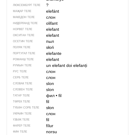
?
ЛЮКСЕМБУРГ ТЕЛЕ
elefánt
МАҖАР ТЕЛЕ
слон
МАКЕДОН ТЕЛЕ
olifant
НИДЕРЛАНД ТЕЛЕ
elefant
НОРВЕГ ТЕЛЕ
elefant
ОКСИТАН ТЕЛЕ
пыл
ОСЕТИН ТЕЛЕ
słoń
ПОЛЯК ТЕЛЕ
elefante
ПОРТУГАЛ ТЕЛЕ
elefant
РОМАНШ ТЕЛЕ
un elefant
doi elefanți
РУМЫН ТЕЛЕ
слон
РУС ТЕЛЕ
слон
СЕРБ ТЕЛЕ
slon
СЛОВАК ТЕЛЕ
slon
СЛОВЕН ТЕЛЕ
фил
•
fil
ТАТАР ТЕЛЕ
fil
ТӨРЕК ТЕЛЕ
słon
ТҮБӘН СОРБ ТЕЛЕ
слон
УКРАИН ТЕЛЕ
fil
ҮЗБӘК ТЕЛЕ
fílur
ФАРЕР ТЕЛЕ
norsu
ФИН ТЕЛЕ