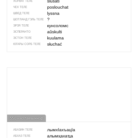
slušati
ХОРВАТ ТЕЛЕ
poslouchat
ЧЕХ ТЕЛЕ
lyssna
ШВЕД ТЕЛЕ
?
ШОТЛАНД ГЭЛЬ ТЕЛЕ
кунсоломс
ЭРЗЯ ТЕЛЕ
aŭskulti
ЭСПЕРАНТО
kuulama
ЭСТОН ТЕЛЕ
słuchać
ЮГАРЫ СОРБ ТЕЛЕ
550 – колакчыннар
лымхIахъацIа
АБАЗИН ТЕЛЕ
алымҳахаҵа
АБХАЗ ТЕЛЕ