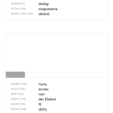
dolĉigi
ЭСПЕРАНТО
magustama
ЭСТОН ТЕЛЕ
słódnić
ЮГАРЫ СОРБ ТЕЛЕ
546 – фил
пыль
АБАЗИН ТЕЛЕ
аслан
АБХАЗ ТЕЛЕ
пил
АВАР ТЕЛЕ
der Elefant
АЛМАН ТЕЛЕ
fil
ӘЗЕРИ ТЕЛЕ
փիղ
ӘРМӘН ТЕЛЕ