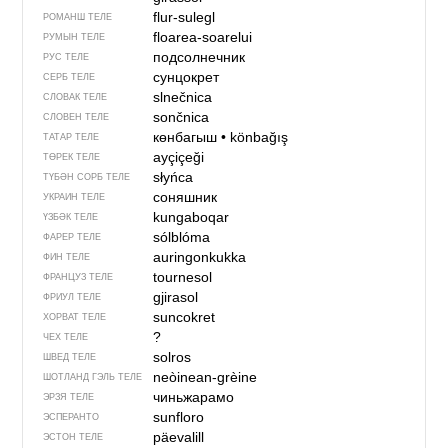
flur-sulegl
РОМАНШ ТЕЛЕ
floarea-soarelui
РУМЫН ТЕЛЕ
подсолнечник
РУС ТЕЛЕ
сунцокрет
СЕРБ ТЕЛЕ
slnečnica
СЛОВАК ТЕЛЕ
sončnica
СЛОВЕН ТЕЛЕ
көнбагыш
•
könbağış
ТАТАР ТЕЛЕ
ayçiçeği
ТӨРЕК ТЕЛЕ
słyńca
ТҮБӘН СОРБ ТЕЛЕ
соняшник
УКРАИН ТЕЛЕ
kungaboqar
ҮЗБӘК ТЕЛЕ
sólblóma
ФАРЕР ТЕЛЕ
auringonkukka
ФИН ТЕЛЕ
tournesol
ФРАНЦУЗ ТЕЛЕ
gjirasol
ФРИУЛ ТЕЛЕ
suncokret
ХОРВАТ ТЕЛЕ
?
ЧЕХ ТЕЛЕ
solros
ШВЕД ТЕЛЕ
neòinean-grèine
ШОТЛАНД ГЭЛЬ ТЕЛЕ
чиньжарамо
ЭРЗЯ ТЕЛЕ
sunfloro
ЭСПЕРАНТО
päevalill
ЭСТОН ТЕЛЕ