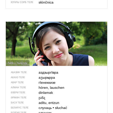
słónčnica
ЮГАРЫ СОРБ ТЕЛЕ
549 – тыңлау
аздзыр­гIвра
АБАЗИН ТЕЛЕ
аӡырҩрра
АБХАЗ ТЕЛЕ
гIенеккизе
АВАР ТЕЛЕ
hören, lauschen
АЛМАН ТЕЛЕ
dinləmək
ӘЗЕРИ ТЕЛЕ
լսել
ӘРМӘН ТЕЛЕ
aditu, entzun
БАСК ТЕЛЕ
слухаць
•
słuchać
БЕЛАРУС ТЕЛЕ
слушам
БОЛГАР ТЕЛЕ