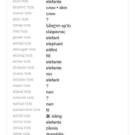
elefante
БАСК ТЕЛЕ
слон
•
słon
БЕЛАРУС ТЕЛЕ
слон
БОЛГАР ТЕЛЕ
?
ВЕЛС ТЕЛЕ
სპილო
spʼilɔ
ГӨРҖИ ТЕЛЕ
ελέφαντας
ГРЕК ТЕЛЕ
elefant
ДАНИЯ ТЕЛЕ
elephant
ИНГЛИЗ ТЕЛЕ
eilifint
ИРЛАНДИЯ ТЕЛЕ
fíll
ИСЛАНД ТЕЛЕ
elefante
ИСПАН ТЕЛЕ
elefante
ИТАЛЬЯН ТЕЛЕ
піл
КАЗАКЪ ТЕЛЕ
elefant
КАТАЛАН ТЕЛЕ
?
КАШУБ ТЕЛЕ
пил
КОМЫК ТЕЛЕ
?
КОРНУЭЛ ТЕЛЕ
пил
КЫРГЫЗ ТЕЛЕ
fil
КЫРЫМТАТАР ТЕЛЕ
象
xiàng
КЫТАЙ ТЕЛЕ
elefants
ЛАТГАЛ ТЕЛЕ
zilonis
ЛАТЫШ ТЕЛЕ
dramblỹs
ЛИТВА ТЕЛЕ