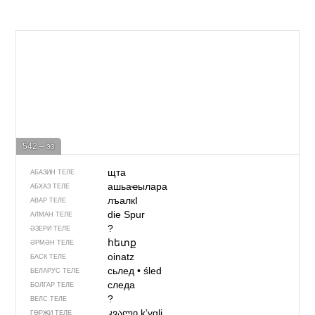
542 – эз
щта
АБАЗИН ТЕЛЕ
ашьаҽылара
АБХАЗ ТЕЛЕ
лъалкI
АВАР ТЕЛЕ
die Spur
АЛМАН ТЕЛЕ
?
ӘЗЕРИ ТЕЛЕ
հետք
ӘРМӘН ТЕЛЕ
oinatz
БАСК ТЕЛЕ
сьлед
•
śled
БЕЛАРУС ТЕЛЕ
следа
БОЛГАР ТЕЛЕ
?
ВЕЛС ТЕЛЕ
კვალი
kʼvɑli
ГӨРҖИ ТЕЛЕ