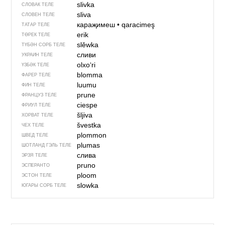
slivka
СЛОВАК ТЕЛЕ
sliva
СЛОВЕН ТЕЛЕ
караҗимеш
•
qaracimeş
ТАТАР ТЕЛЕ
erik
ТӨРЕК ТЕЛЕ
slěwka
ТҮБӘН СОРБ ТЕЛЕ
сливи
УКРАИН ТЕЛЕ
olxoʻri
ҮЗБӘК ТЕЛЕ
blomma
ФАРЕР ТЕЛЕ
luumu
ФИН ТЕЛЕ
prune
ФРАНЦУЗ ТЕЛЕ
ciespe
ФРИУЛ ТЕЛЕ
šljiva
ХОРВАТ ТЕЛЕ
švestka
ЧЕХ ТЕЛЕ
plommon
ШВЕД ТЕЛЕ
plumas
ШОТЛАНД ГЭЛЬ ТЕЛЕ
слива
ЭРЗЯ ТЕЛЕ
pruno
ЭСПЕРАНТО
ploom
ЭСТОН ТЕЛЕ
slowka
ЮГАРЫ СОРБ ТЕЛЕ