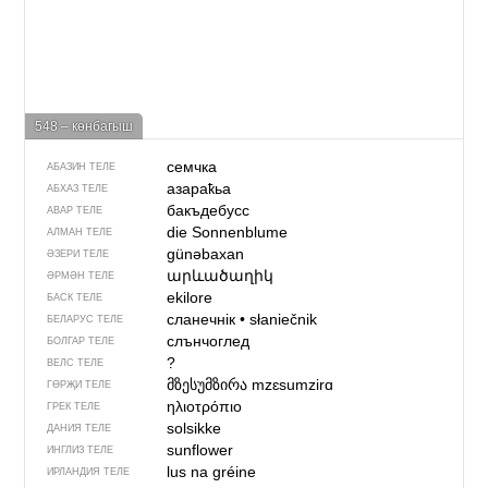
548 – көнбагыш
семчка
АБАЗИН ТЕЛЕ
азараҟьа
АБХАЗ ТЕЛЕ
бакъдебусс
АВАР ТЕЛЕ
die Sonnenblume
АЛМАН ТЕЛЕ
günəbaxan
ӘЗЕРИ ТЕЛЕ
արևածաղիկ
ӘРМӘН ТЕЛЕ
ekilore
БАСК ТЕЛЕ
сланечнік
•
słaniečnik
БЕЛАРУС ТЕЛЕ
слънчоглед
БОЛГАР ТЕЛЕ
?
ВЕЛС ТЕЛЕ
მზესუმზირა
mzɛsumzirɑ
ГӨРҖИ ТЕЛЕ
ηλιοτρόπιο
ГРЕК ТЕЛЕ
solsikke
ДАНИЯ ТЕЛЕ
sunflower
ИНГЛИЗ ТЕЛЕ
lus na gréine
ИРЛАНДИЯ ТЕЛЕ