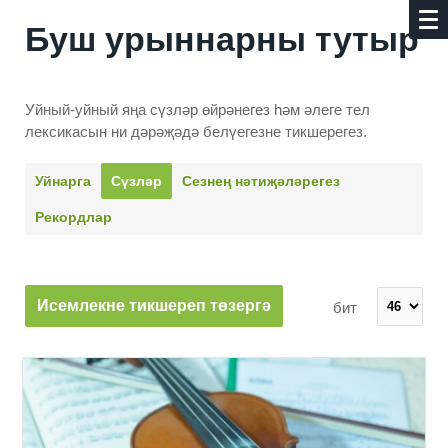
Буш урыннарны тутыр
Уйный-уйный яңа сүзләр өйрәнегез һәм әлеге тел
лексикасын ни дәрәҗәдә белүегезне тикшерегез.
Уйнарга
Сүзләр
Сезнең нәти­җәләрегез
Рекордлар
Исемлекне тикшереп төзергә
бит