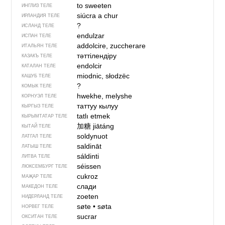
to sweeten
ИНГЛИЗ ТЕЛЕ
siúcra a chur
ИРЛАНДИЯ ТЕЛЕ
?
ИСЛАНД ТЕЛЕ
endulzar
ИСПАН ТЕЛЕ
addolcire, zuccherare
ИТАЛЬЯН ТЕЛЕ
тәттілендіру
КАЗАКЪ ТЕЛЕ
endolcir
КАТАЛАН ТЕЛЕ
miodnic, słodzëc
КАШУБ ТЕЛЕ
?
КОМЫК ТЕЛЕ
hwekhe, melyshe
КОРНУЭЛ ТЕЛЕ
таттуу кылуу
КЫРГЫЗ ТЕЛЕ
tatlı etmek
КЫРЫМТАТАР ТЕЛЕ
加糖
jiātáng
КЫТАЙ ТЕЛЕ
soldynuot
ЛАТГАЛ ТЕЛЕ
saldināt
ЛАТЫШ ТЕЛЕ
sáldinti
ЛИТВА ТЕЛЕ
séissen
ЛЮКСЕМБУРГ ТЕЛЕ
cukroz
МАҖАР ТЕЛЕ
слади
МАКЕДОН ТЕЛЕ
zoeten
НИДЕРЛАНД ТЕЛЕ
søte
•
søta
НОРВЕГ ТЕЛЕ
sucrar
ОКСИТАН ТЕЛЕ