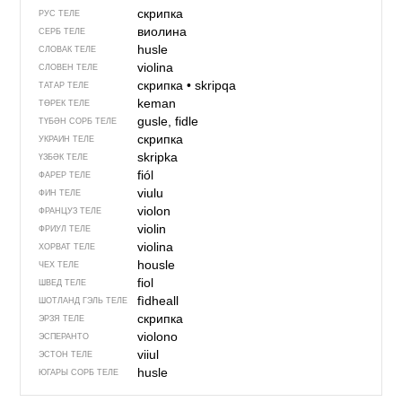
скрипка
РУС ТЕЛЕ
виолина
СЕРБ ТЕЛЕ
husle
СЛОВАК ТЕЛЕ
violina
СЛОВЕН ТЕЛЕ
скрипка
•
skripqa
ТАТАР ТЕЛЕ
keman
ТӨРЕК ТЕЛЕ
gusle, fidle
ТҮБӘН СОРБ ТЕЛЕ
скрипка
УКРАИН ТЕЛЕ
skripka
ҮЗБӘК ТЕЛЕ
fiól
ФАРЕР ТЕЛЕ
viulu
ФИН ТЕЛЕ
violon
ФРАНЦУЗ ТЕЛЕ
violin
ФРИУЛ ТЕЛЕ
violina
ХОРВАТ ТЕЛЕ
housle
ЧЕХ ТЕЛЕ
fiol
ШВЕД ТЕЛЕ
fìdheall
ШОТЛАНД ГЭЛЬ ТЕЛЕ
скрипка
ЭРЗЯ ТЕЛЕ
violono
ЭСПЕРАНТО
viiul
ЭСТОН ТЕЛЕ
husle
ЮГАРЫ СОРБ ТЕЛЕ