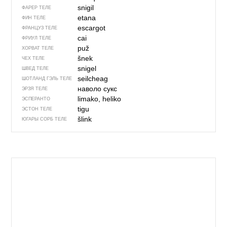
snigil
ФАРЕР ТЕЛЕ
etana
ФИН ТЕЛЕ
escargot
ФРАНЦУЗ ТЕЛЕ
cai
ФРИУЛ ТЕЛЕ
puž
ХОРВАТ ТЕЛЕ
šnek
ЧЕХ ТЕЛЕ
snigel
ШВЕД ТЕЛЕ
seilcheag
ШОТЛАНД ГЭЛЬ ТЕЛЕ
наволо сукс
ЭРЗЯ ТЕЛЕ
limako, heliko
ЭСПЕРАНТО
tigu
ЭСТОН ТЕЛЕ
šlink
ЮГАРЫ СОРБ ТЕЛЕ