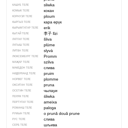
sliwka
КАШУБ ТЕЛЕ
кокан
КОМЫК ТЕЛЕ
ploum
КОРНУЭЛ ТЕЛЕ
кара өрүк
КЫРГЫЗ ТЕЛЕ
erik
КЫРЫМТАТАР ТЕЛЕ
李子
lǐzi
КЫТАЙ ТЕЛЕ
šliva
ЛАТГАЛ ТЕЛЕ
plūme
ЛАТЫШ ТЕЛЕ
slyvà
ЛИТВА ТЕЛЕ
Promm
ЛЮКСЕМБУРГ ТЕЛЕ
szilva
МАҖАР ТЕЛЕ
слива
МАКЕДОН ТЕЛЕ
pruim
НИДЕРЛАНД ТЕЛЕ
plomme
НОРВЕГ ТЕЛЕ
pruna
ОКСИТАН ТЕЛЕ
чылауи
ОСЕТИН ТЕЛЕ
śliwka
ПОЛЯК ТЕЛЕ
ameixa
ПОРТУГАЛ ТЕЛЕ
paloga
РОМАНШ ТЕЛЕ
o prună
două prune
РУМЫН ТЕЛЕ
слива
РУС ТЕЛЕ
шљива
СЕРБ ТЕЛЕ