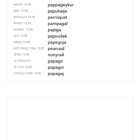
pappageykur
ФАРЕР ТЕЛЕ
papukaija
ФИН ТЕЛЕ
perroquet
ФРАНЦУЗ ТЕЛЕ
pampagal
ФРИУЛ ТЕЛЕ
papiga
ХОРВАТ ТЕЛЕ
papoušek
ЧЕХ ТЕЛЕ
papegoja
ШВЕД ТЕЛЕ
pearraid
ШОТЛАНД ГЭЛЬ ТЕЛЕ
попугай
ЭРЗЯ ТЕЛЕ
papago
ЭСПЕРАНТО
papagoi
ЭСТОН ТЕЛЕ
papagaj
ЮГАРЫ СОРБ ТЕЛЕ