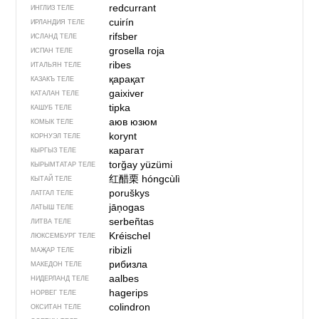
redcurrant
ИНГЛИЗ ТЕЛЕ
cuirín
ИРЛАНДИЯ ТЕЛЕ
rifsber
ИСЛАНД ТЕЛЕ
grosella roja
ИСПАН ТЕЛЕ
ribes
ИТАЛЬЯН ТЕЛЕ
қарақат
КАЗАКЪ ТЕЛЕ
gaixiver
КАТАЛАН ТЕЛЕ
tipka
КАШУБ ТЕЛЕ
аюв юзюм
КОМЫК ТЕЛЕ
korynt
КОРНУЭЛ ТЕЛЕ
карагат
КЫРГЫЗ ТЕЛЕ
torğay yüzümi
КЫРЫМТАТАР ТЕЛЕ
红醋栗
hóngcùlì
КЫТАЙ ТЕЛЕ
poruškys
ЛАТГАЛ ТЕЛЕ
jāņogas
ЛАТЫШ ТЕЛЕ
serbeñtas
ЛИТВА ТЕЛЕ
Kréischel
ЛЮКСЕМБУРГ ТЕЛЕ
ribizli
МАҖАР ТЕЛЕ
рибизла
МАКЕДОН ТЕЛЕ
aalbes
НИДЕРЛАНД ТЕЛЕ
hagerips
НОРВЕГ ТЕЛЕ
colindron
ОКСИТАН ТЕЛЕ