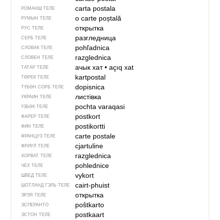
carta postala
РОМАНШ ТЕЛЕ
o carte poștală
РУМЫН ТЕЛЕ
открытка
РУС ТЕЛЕ
разгледница
СЕРБ ТЕЛЕ
pohľadnica
СЛОВАК ТЕЛЕ
razglednica
СЛОВЕН ТЕЛЕ
ачык хат
•
açıq xat
ТАТАР ТЕЛЕ
kartpostal
ТӨРЕК ТЕЛЕ
dopisnica
ТҮБӘН СОРБ ТЕЛЕ
листівка
УКРАИН ТЕЛЕ
pochta varaqasi
ҮЗБӘК ТЕЛЕ
postkort
ФАРЕР ТЕЛЕ
postikortti
ФИН ТЕЛЕ
carte postale
ФРАНЦУЗ ТЕЛЕ
cjartuline
ФРИУЛ ТЕЛЕ
razglednica
ХОРВАТ ТЕЛЕ
pohlednice
ЧЕХ ТЕЛЕ
vykort
ШВЕД ТЕЛЕ
cairt-phuist
ШОТЛАНД ГЭЛЬ ТЕЛЕ
открытка
ЭРЗЯ ТЕЛЕ
poŝtkarto
ЭСПЕРАНТО
postkaart
ЭСТОН ТЕЛЕ