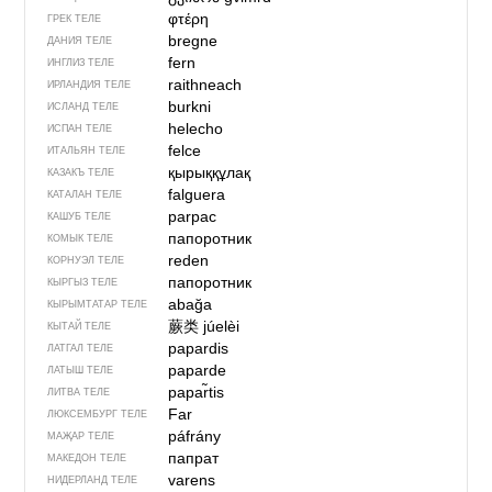
φτέρη
ГРЕК ТЕЛЕ
bregne
ДАНИЯ ТЕЛЕ
fern
ИНГЛИЗ ТЕЛЕ
raithneach
ИРЛАНДИЯ ТЕЛЕ
burkni
ИСЛАНД ТЕЛЕ
helecho
ИСПАН ТЕЛЕ
felce
ИТАЛЬЯН ТЕЛЕ
қырыққұлақ
КАЗАКЪ ТЕЛЕ
falguera
КАТАЛАН ТЕЛЕ
parpac
КАШУБ ТЕЛЕ
папоротник
КОМЫК ТЕЛЕ
reden
КОРНУЭЛ ТЕЛЕ
папоротник
КЫРГЫЗ ТЕЛЕ
abağa
КЫРЫМТАТАР ТЕЛЕ
蕨类
júelèi
КЫТАЙ ТЕЛЕ
papardis
ЛАТГАЛ ТЕЛЕ
paparde
ЛАТЫШ ТЕЛЕ
papar̃tis
ЛИТВА ТЕЛЕ
Far
ЛЮКСЕМБУРГ ТЕЛЕ
páfrány
МАҖАР ТЕЛЕ
папрат
МАКЕДОН ТЕЛЕ
varens
НИДЕРЛАНД ТЕЛЕ