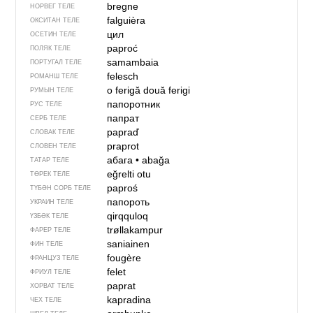
bregne
НОРВЕГ ТЕЛЕ
falguièra
ОКСИТАН ТЕЛЕ
цил
ОСЕТИН ТЕЛЕ
paproć
ПОЛЯК ТЕЛЕ
samambaia
ПОРТУГАЛ ТЕЛЕ
felesch
РОМАНШ ТЕЛЕ
o ferigă
două ferigi
РУМЫН ТЕЛЕ
папоротник
РУС ТЕЛЕ
папрат
СЕРБ ТЕЛЕ
papraď
СЛОВАК ТЕЛЕ
praprot
СЛОВЕН ТЕЛЕ
абага
•
abağa
ТАТАР ТЕЛЕ
eğrelti otu
ТӨРЕК ТЕЛЕ
paproś
ТҮБӘН СОРБ ТЕЛЕ
папороть
УКРАИН ТЕЛЕ
qirqquloq
ҮЗБӘК ТЕЛЕ
trøllakampur
ФАРЕР ТЕЛЕ
saniainen
ФИН ТЕЛЕ
fougère
ФРАНЦУЗ ТЕЛЕ
felet
ФРИУЛ ТЕЛЕ
paprat
ХОРВАТ ТЕЛЕ
kapradina
ЧЕХ ТЕЛЕ