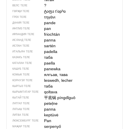
?
ВЕЛС ТЕЛЕ
ტაფა
tʼɑpʰɑ
ГӨРҖИ ТЕЛЕ
τηγάνι
ГРЕК ТЕЛЕ
pande
ДАНИЯ ТЕЛЕ
pan
ИНГЛИЗ ТЕЛЕ
friochtán
ИРЛАНДИЯ ТЕЛЕ
panna
ИСЛАНД ТЕЛЕ
sartén
ИСПАН ТЕЛЕ
padella
ИТАЛЬЯН ТЕЛЕ
таба
КАЗАКЪ ТЕЛЕ
paella
КАТАЛАН ТЕЛЕ
panewka
КАШУБ ТЕЛЕ
ялгъав, тава
КОМЫК ТЕЛЕ
leswedh, lecher
КОРНУЭЛ ТЕЛЕ
таба
КЫРГЫЗ ТЕЛЕ
qoltava
КЫРЫМТАТАР ТЕЛЕ
平底锅
píngdǐguō
КЫТАЙ ТЕЛЕ
peteļne
ЛАТГАЛ ТЕЛЕ
panna
ЛАТЫШ ТЕЛЕ
keptùvė
ЛИТВА ТЕЛЕ
Pan
ЛЮКСЕМБУРГ ТЕЛЕ
serpenyő
МАҖАР ТЕЛЕ