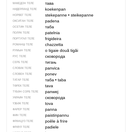
тава
МАКЕДОН ТЕЛЕ
koekenpan
НИДЕРЛАНД ТЕЛЕ
stekepanne
•
steikepanne
НОРВЕГ ТЕЛЕ
padena
ОКСИТАН ТЕЛЕ
таба
ОСЕТИН ТЕЛЕ
patelnia
ПОЛЯК ТЕЛЕ
frigideira
ПОРТУГАЛ ТЕЛЕ
chazzetta
РОМАНШ ТЕЛЕ
o tigaie
două tigăi
РУМЫН ТЕЛЕ
сковорода
РУС ТЕЛЕ
тигањ
СЕРБ ТЕЛЕ
panvica
СЛОВАК ТЕЛЕ
ponev
СЛОВЕН ТЕЛЕ
таба
•
taba
ТАТАР ТЕЛЕ
tava
ТӨРЕК ТЕЛЕ
panwej
ТҮБӘН СОРБ ТЕЛЕ
сковорода
УКРАИН ТЕЛЕ
tova
ҮЗБӘК ТЕЛЕ
panna
ФАРЕР ТЕЛЕ
paistinpannu
ФИН ТЕЛЕ
poêle à frire
ФРАНЦУЗ ТЕЛЕ
padiele
ФРИУЛ ТЕЛЕ