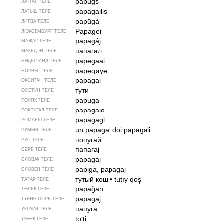
papugs
ЛАТГАЛ ТЕЛЕ
papagailis
ЛАТЫШ ТЕЛЕ
papūgà
ЛИТВА ТЕЛЕ
Papagei
ЛЮКСЕМБУРГ ТЕЛЕ
papagáj
МАҖАР ТЕЛЕ
папагал
МАКЕДОН ТЕЛЕ
papegaai
НИДЕРЛАНД ТЕЛЕ
papegøye
НОРВЕГ ТЕЛЕ
papagai
ОКСИТАН ТЕЛЕ
тути
ОСЕТИН ТЕЛЕ
papuga
ПОЛЯК ТЕЛЕ
papagaio
ПОРТУГАЛ ТЕЛЕ
papagagl
РОМАНШ ТЕЛЕ
un papagal
doi papagali
РУМЫН ТЕЛЕ
попугай
РУС ТЕЛЕ
папагај
СЕРБ ТЕЛЕ
papagáj
СЛОВАК ТЕЛЕ
papiga, papagaj
СЛОВЕН ТЕЛЕ
тутый кош
•
tutıy qoş
ТАТАР ТЕЛЕ
papağan
ТӨРЕК ТЕЛЕ
papagaj
ТҮБӘН СОРБ ТЕЛЕ
папуга
УКРАИН ТЕЛЕ
toʻti
ҮЗБӘК ТЕЛЕ