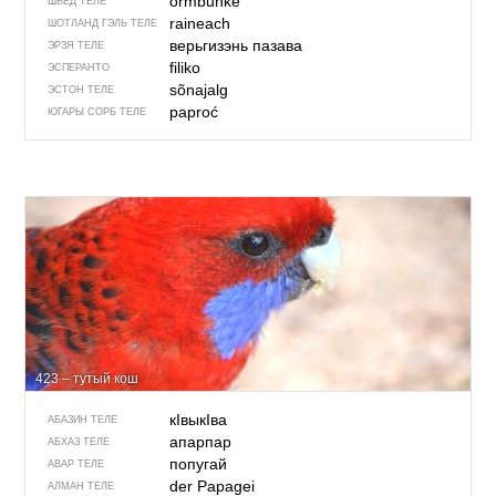
ormbunke
ШВЕД ТЕЛЕ
raineach
ШОТЛАНД ГЭЛЬ ТЕЛЕ
верьгизэнь пазава
ЭРЗЯ ТЕЛЕ
filiko
ЭСПЕРАНТО
sõnajalg
ЭСТОН ТЕЛЕ
paproć
ЮГАРЫ СОРБ ТЕЛЕ
423 – тутый кош
кIвыкIва
АБАЗИН ТЕЛЕ
апарпар
АБХАЗ ТЕЛЕ
попугай
АВАР ТЕЛЕ
der Papagei
АЛМАН ТЕЛЕ