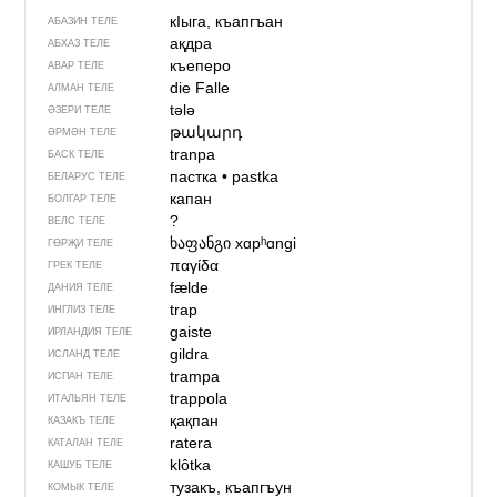
кIыга, къапгъан
АБАЗИН ТЕЛЕ
ақдра
АБХАЗ ТЕЛЕ
къеперо
АВАР ТЕЛЕ
die Falle
АЛМАН ТЕЛЕ
tələ
ӘЗЕРИ ТЕЛЕ
թակարդ
ӘРМӘН ТЕЛЕ
tranpa
БАСК ТЕЛЕ
пастка
•
pastka
БЕЛАРУС ТЕЛЕ
капан
БОЛГАР ТЕЛЕ
?
ВЕЛС ТЕЛЕ
ხაფანგი
xɑpʰɑngi
ГӨРҖИ ТЕЛЕ
παγίδα
ГРЕК ТЕЛЕ
fælde
ДАНИЯ ТЕЛЕ
trap
ИНГЛИЗ ТЕЛЕ
gaiste
ИРЛАНДИЯ ТЕЛЕ
gildra
ИСЛАНД ТЕЛЕ
trampa
ИСПАН ТЕЛЕ
trappola
ИТАЛЬЯН ТЕЛЕ
қақпан
КАЗАКЪ ТЕЛЕ
ratera
КАТАЛАН ТЕЛЕ
klôtka
КАШУБ ТЕЛЕ
тузакъ, къапгъун
КОМЫК ТЕЛЕ