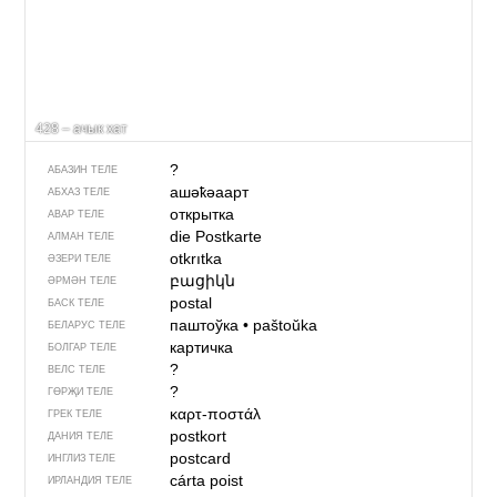
428 – ачык хат
?
АБАЗИН ТЕЛЕ
ашәҟәаарт
АБХАЗ ТЕЛЕ
открытка
АВАР ТЕЛЕ
die Postkarte
АЛМАН ТЕЛЕ
otkrıtka
ӘЗЕРИ ТЕЛЕ
բացիկն
ӘРМӘН ТЕЛЕ
postal
БАСК ТЕЛЕ
паштоўка
•
paštoŭka
БЕЛАРУС ТЕЛЕ
картичка
БОЛГАР ТЕЛЕ
?
ВЕЛС ТЕЛЕ
?
ГӨРҖИ ТЕЛЕ
καρτ-ποστάλ
ГРЕК ТЕЛЕ
postkort
ДАНИЯ ТЕЛЕ
postcard
ИНГЛИЗ ТЕЛЕ
cárta poist
ИРЛАНДИЯ ТЕЛЕ