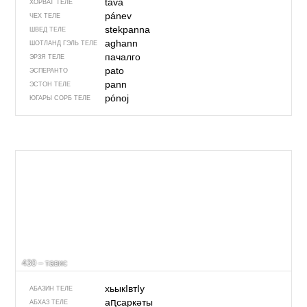
tava
ХОРВАТ ТЕЛЕ
pánev
ЧЕХ ТЕЛЕ
stekpanna
ШВЕД ТЕЛЕ
aghann
ШОТЛАНД ГЭЛЬ ТЕЛЕ
пачалго
ЭРЗЯ ТЕЛЕ
pato
ЭСПЕРАНТО
pann
ЭСТОН ТЕЛЕ
pónoj
ЮГАРЫ СОРБ ТЕЛЕ
430 – тавис
хьыкIвтIу
АБАЗИН ТЕЛЕ
аԥсаркәты
АБХАЗ ТЕЛЕ