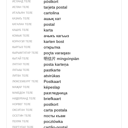
póstkort
ИСЛАНД ТЕЛЕ
tarjeta postal
ИСПАН ТЕЛЕ
cartolina
ИТАЛЬЯН ТЕЛЕ
ашық хат
КАЗАКЪ ТЕЛЕ
postal
КАТАЛАН ТЕЛЕ
karta
КАШУБ ТЕЛЕ
ачыкъ кагъыз
КОМЫК ТЕЛЕ
karten bost
КОРНУЭЛ ТЕЛЕ
открытка
КЫРГЫЗ ТЕЛЕ
poçta varaqası
КЫРЫМТАТАР ТЕЛЕ
明信片
míngxìnpiàn
КЫТАЙ ТЕЛЕ
posta karteņa
ЛАТГАЛ ТЕЛЕ
pastkarte
ЛАТЫШ ТЕЛЕ
atvirùkas
ЛИТВА ТЕЛЕ
Postkaart
ЛЮКСЕМБУРГ ТЕЛЕ
képeslap
МАҖАР ТЕЛЕ
разгледница
МАКЕДОН ТЕЛЕ
briefkaart
НИДЕРЛАНД ТЕЛЕ
postkort
НОРВЕГ ТЕЛЕ
carta postala
ОКСИТАН ТЕЛЕ
посты къам
ОСЕТИН ТЕЛЕ
pocztówka
ПОЛЯК ТЕЛЕ
cartão-postal
ПОРТУГАЛ ТЕЛЕ