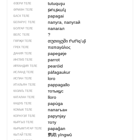
tutuquşu
ӘЗЕРИ ТЕЛЕ
թութակ
ӘРМӘН ТЕЛЕ
papagai
БАСК ТЕЛЕ
папуга, папугай
БЕЛАРУС ТЕЛЕ
папагал
БОЛГАР ТЕЛЕ
?
ВЕЛС ТЕЛЕ
თუთიყუში
tʰutʰiqʼuʃi
ГӨРҖИ ТЕЛЕ
παπαγάλος
ГРЕК ТЕЛЕ
papegøje
ДАНИЯ ТЕЛЕ
parrot
ИНГЛИЗ ТЕЛЕ
pearóid
ИРЛАНДИЯ ТЕЛЕ
páfagaukur
ИСЛАНД ТЕЛЕ
loro
ИСПАН ТЕЛЕ
pappagallo
ИТАЛЬЯН ТЕЛЕ
тотықұс
КАЗАКЪ ТЕЛЕ
lloro
КАТАЛАН ТЕЛЕ
papùga
КАШУБ ТЕЛЕ
папагъан
КОМЫК ТЕЛЕ
papynjay
КОРНУЭЛ ТЕЛЕ
тоту
КЫРГЫЗ ТЕЛЕ
papağan
КЫРЫМТАТАР ТЕЛЕ
鹦鹉
yīngwǔ
КЫТАЙ ТЕЛЕ