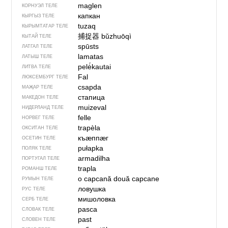
maglen
КОРНУЭЛ ТЕЛЕ
капкан
КЫРГЫЗ ТЕЛЕ
tuzaq
КЫРЫМТАТАР ТЕЛЕ
捕捉器
bǔzhuōqì
КЫТАЙ ТЕЛЕ
spūsts
ЛАТГАЛ ТЕЛЕ
lamatas
ЛАТЫШ ТЕЛЕ
pelė́kautai
ЛИТВА ТЕЛЕ
Fal
ЛЮКСЕМБУРГ ТЕЛЕ
csapda
МАҖАР ТЕЛЕ
стапица
МАКЕДОН ТЕЛЕ
muizeval
НИДЕРЛАНД ТЕЛЕ
felle
НОРВЕГ ТЕЛЕ
trapèla
ОКСИТАН ТЕЛЕ
къӕппӕг
ОСЕТИН ТЕЛЕ
pułapka
ПОЛЯК ТЕЛЕ
armadilha
ПОРТУГАЛ ТЕЛЕ
trapla
РОМАНШ ТЕЛЕ
o capcană
două capcane
РУМЫН ТЕЛЕ
ловушка
РУС ТЕЛЕ
мишоловка
СЕРБ ТЕЛЕ
pasca
СЛОВАК ТЕЛЕ
past
СЛОВЕН ТЕЛЕ