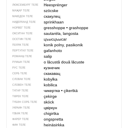
Heesprénger
ЛЮКСЕМБУРГ ТЕЛЕ
szöcske
МАҖАР ТЕЛЕ
скакулец
МАКЕДОН ТЕЛЕ
sprinkhaan
НИДЕРЛАНД ТЕЛЕ
gresshoppe
•
grashoppe
НОРВЕГ ТЕЛЕ
sautarèla, langosta
ОКСИТАН ТЕЛЕ
цъысцъысаг
ОСЕТИН ТЕЛЕ
konik polny, pasikonik
ПОЛЯК ТЕЛЕ
gafanhoto
ПОРТУГАЛ ТЕЛЕ
salip
РОМАНШ ТЕЛЕ
o lăcustă
două lăcuste
РУМЫН ТЕЛЕ
кузнечик
РУС ТЕЛЕ
скакавац
СЕРБ ТЕЛЕ
kobylka
СЛОВАК ТЕЛЕ
kobilica
СЛОВЕН ТЕЛЕ
чикерткә
•
çikertkä
ТАТАР ТЕЛЕ
çekirge
ТӨРЕК ТЕЛЕ
skóck
ТҮБӘН СОРБ ТЕЛЕ
цвіркун
УКРАИН ТЕЛЕ
chigirtka
ҮЗБӘК ТЕЛЕ
ongspretta
ФАРЕР ТЕЛЕ
heinäsirkka
ФИН ТЕЛЕ