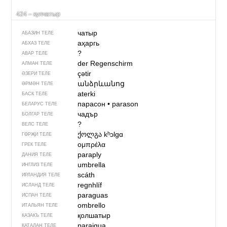
424 – кулчатыр
чатыр
АБАЗИН ТЕЛЕ
аҳаргь
АБХАЗ ТЕЛЕ
?
АВАР ТЕЛЕ
der Regenschirm
АЛМАН ТЕЛЕ
çətir
ӘЗЕРИ ТЕЛЕ
անձրևանոց
ӘРМӘН ТЕЛЕ
aterki
БАСК ТЕЛЕ
парасон
•
parason
БЕЛАРУС ТЕЛЕ
чадър
БОЛГАР ТЕЛЕ
?
ВЕЛС ТЕЛЕ
ქოლგა
kʰɔlgɑ
ГӨРҖИ ТЕЛЕ
ομπρέλα
ГРЕК ТЕЛЕ
paraply
ДАНИЯ ТЕЛЕ
umbrella
ИНГЛИЗ ТЕЛЕ
scáth
ИРЛАНДИЯ ТЕЛЕ
regnhlíf
ИСЛАНД ТЕЛЕ
paraguas
ИСПАН ТЕЛЕ
ombrello
ИТАЛЬЯН ТЕЛЕ
қолшатыр
КАЗАКЪ ТЕЛЕ
paraigua
КАТАЛАН ТЕЛЕ