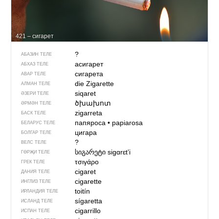
421 – сигарет
?
АБАЗИН ТЕЛЕ
асигарет
АБХАЗ ТЕЛЕ
сигарета
АВАР ТЕЛЕ
die Zigarette
АЛМАН ТЕЛЕ
siqaret
ӘЗЕРИ ТЕЛЕ
ծխախոտ
ӘРМӘН ТЕЛЕ
zigarreta
БАСК ТЕЛЕ
папяроса
•
papiarosa
БЕЛАРУС ТЕЛЕ
цигара
БОЛГАР ТЕЛЕ
?
ВЕЛС ТЕЛЕ
სიგარეტი
sigɑrɛtʼi
ГӨРҖИ ТЕЛЕ
τσιγάρο
ГРЕК ТЕЛЕ
cigaret
ДАНИЯ ТЕЛЕ
cigarette
ИНГЛИЗ ТЕЛЕ
toitín
ИРЛАНДИЯ ТЕЛЕ
sígaretta
ИСЛАНД ТЕЛЕ
cigarrillo
ИСПАН ТЕЛЕ