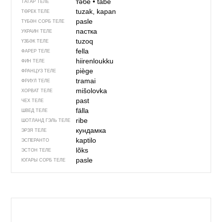
тәбе
•
täbe
ТАТАР ТЕЛЕ
tuzak, kapan
ТӨРЕК ТЕЛЕ
pasle
ТҮБӘН СОРБ ТЕЛЕ
пастка
УКРАИН ТЕЛЕ
tuzoq
ҮЗБӘК ТЕЛЕ
fella
ФАРЕР ТЕЛЕ
hiirenloukku
ФИН ТЕЛЕ
piège
ФРАНЦУЗ ТЕЛЕ
tramai
ФРИУЛ ТЕЛЕ
mišolovka
ХОРВАТ ТЕЛЕ
past
ЧЕХ ТЕЛЕ
fälla
ШВЕД ТЕЛЕ
ribe
ШОТЛАНД ГЭЛЬ ТЕЛЕ
кундамка
ЭРЗЯ ТЕЛЕ
kaptilo
ЭСПЕРАНТО
lõks
ЭСТОН ТЕЛЕ
pasle
ЮГАРЫ СОРБ ТЕЛЕ