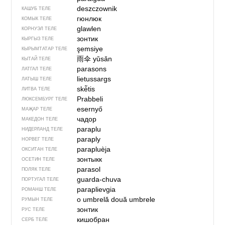
deszczownik
КАШУБ ТЕЛЕ
гюнлюк
КОМЫК ТЕЛЕ
glawlen
КОРНУЭЛ ТЕЛЕ
зонтик
КЫРГЫЗ ТЕЛЕ
şemsiye
КЫРЫМТАТАР ТЕЛЕ
雨伞
yǔsǎn
КЫТАЙ ТЕЛЕ
parasons
ЛАТГАЛ ТЕЛЕ
lietussargs
ЛАТЫШ ТЕЛЕ
skė̃tis
ЛИТВА ТЕЛЕ
Prabbeli
ЛЮКСЕМБУРГ ТЕЛЕ
esernyő
МАҖАР ТЕЛЕ
чадор
МАКЕДОН ТЕЛЕ
paraplu
НИДЕРЛАНД ТЕЛЕ
paraply
НОРВЕГ ТЕЛЕ
parapluèja
ОКСИТАН ТЕЛЕ
зонтыкк
ОСЕТИН ТЕЛЕ
parasol
ПОЛЯК ТЕЛЕ
guarda-chuva
ПОРТУГАЛ ТЕЛЕ
paraplievgia
РОМАНШ ТЕЛЕ
o umbrelă
două umbrele
РУМЫН ТЕЛЕ
зонтик
РУС ТЕЛЕ
кишобран
СЕРБ ТЕЛЕ