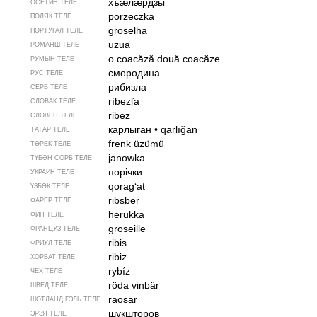
хъӕлӕрдзы
ОСЕТИН ТЕЛЕ
porzeczka
ПОЛЯК ТЕЛЕ
groselha
ПОРТУГАЛ ТЕЛЕ
uzua
РОМАНШ ТЕЛЕ
o coacăză
două coacăze
РУМЫН ТЕЛЕ
смородина
РУС ТЕЛЕ
рибизла
СЕРБ ТЕЛЕ
ríbezľa
СЛОВАК ТЕЛЕ
ribez
СЛОВЕН ТЕЛЕ
карлыган
•
qarlığan
ТАТАР ТЕЛЕ
frenk üzümü
ТӨРЕК ТЕЛЕ
janowka
ТҮБӘН СОРБ ТЕЛЕ
порічки
УКРАИН ТЕЛЕ
qorag‘at
ҮЗБӘК ТЕЛЕ
ribsber
ФАРЕР ТЕЛЕ
herukka
ФИН ТЕЛЕ
groseille
ФРАНЦУЗ ТЕЛЕ
ribis
ФРИУЛ ТЕЛЕ
ribiz
ХОРВАТ ТЕЛЕ
rybíz
ЧЕХ ТЕЛЕ
röda vinbär
ШВЕД ТЕЛЕ
raosar
ШОТЛАНД ГЭЛЬ ТЕЛЕ
шукшторов
ЭРЗЯ ТЕЛЕ