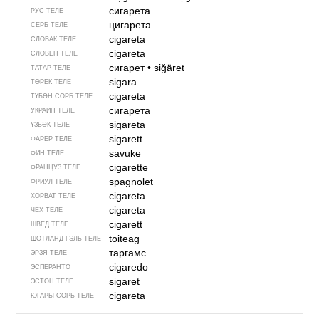
сигарета
РУС ТЕЛЕ
цигарета
СЕРБ ТЕЛЕ
cigareta
СЛОВАК ТЕЛЕ
cigareta
СЛОВЕН ТЕЛЕ
сигарет
•
siğäret
ТАТАР ТЕЛЕ
sigara
ТӨРЕК ТЕЛЕ
cigareta
ТҮБӘН СОРБ ТЕЛЕ
сигарета
УКРАИН ТЕЛЕ
sigareta
ҮЗБӘК ТЕЛЕ
sigarett
ФАРЕР ТЕЛЕ
savuke
ФИН ТЕЛЕ
cigarette
ФРАНЦУЗ ТЕЛЕ
spagnolet
ФРИУЛ ТЕЛЕ
cigareta
ХОРВАТ ТЕЛЕ
cigareta
ЧЕХ ТЕЛЕ
cigarett
ШВЕД ТЕЛЕ
toiteag
ШОТЛАНД ГЭЛЬ ТЕЛЕ
таргамс
ЭРЗЯ ТЕЛЕ
cigaredo
ЭСПЕРАНТО
sigaret
ЭСТОН ТЕЛЕ
cigareta
ЮГАРЫ СОРБ ТЕЛЕ