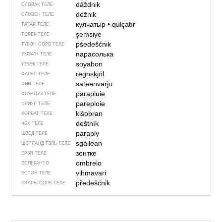
dáždnik
СЛОВАК ТЕЛЕ
dežnik
СЛОВЕН ТЕЛЕ
кулчатыр
•
qulçatır
ТАТАР ТЕЛЕ
şemsiye
ТӨРЕК ТЕЛЕ
pśedešćnik
ТҮБӘН СОРБ ТЕЛЕ
парасолька
УКРАИН ТЕЛЕ
soyabon
ҮЗБӘК ТЕЛЕ
regnskjól
ФАРЕР ТЕЛЕ
sateenvarjo
ФИН ТЕЛЕ
parapluie
ФРАНЦУЗ ТЕЛЕ
pareploie
ФРИУЛ ТЕЛЕ
kišobran
ХОРВАТ ТЕЛЕ
deštník
ЧЕХ ТЕЛЕ
paraply
ШВЕД ТЕЛЕ
sgàilean
ШОТЛАНД ГЭЛЬ ТЕЛЕ
зонтке
ЭРЗЯ ТЕЛЕ
ombrelo
ЭСПЕРАНТО
vihmavari
ЭСТОН ТЕЛЕ
předešćnik
ЮГАРЫ СОРБ ТЕЛЕ