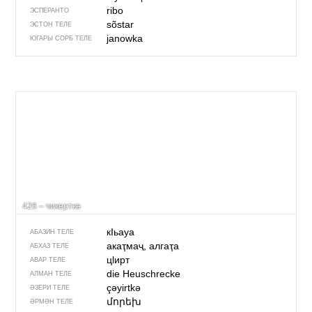
ribo
ЭСПЕРАНТО
sõstar
ЭСТОН ТЕЛЕ
janowka
ЮГАРЫ СОРБ ТЕЛЕ
426 – чикерткә
кIьауа
АБАЗИН ТЕЛЕ
акаҭмаҷ, алгаҭа
АБХАЗ ТЕЛЕ
цӏирт
АВАР ТЕЛЕ
die Heuschrecke
АЛМАН ТЕЛЕ
çəyirtkə
ӘЗЕРИ ТЕЛЕ
մորեխ
ӘРМӘН ТЕЛЕ