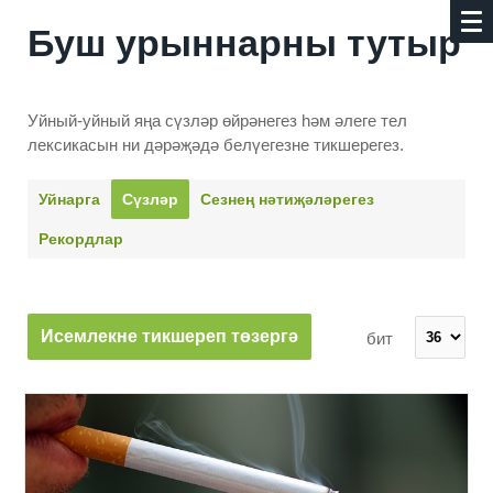
Буш урыннарны тутыр
Уйный-уйный яңа сүзләр өйрәнегез һәм әлеге тел
лексикасын ни дәрәҗәдә белүегезне тикшерегез.
Уйнарга
Сүзләр
Сезнең нәти­җәләрегез
Рекордлар
Исемлекне тикшереп төзергә
бит