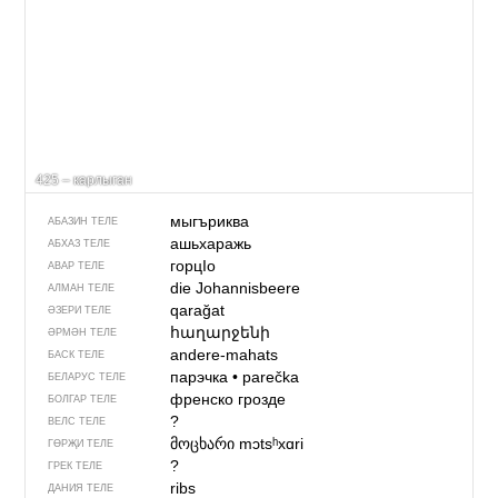
425 – карлыган
мыгъриква
АБАЗИН ТЕЛЕ
ашьхаражь
АБХАЗ ТЕЛЕ
горцIо
АВАР ТЕЛЕ
die Johannisbeere
АЛМАН ТЕЛЕ
qarağat
ӘЗЕРИ ТЕЛЕ
հաղարջենի
ӘРМӘН ТЕЛЕ
andere-mahats
БАСК ТЕЛЕ
парэчка
•
parečka
БЕЛАРУС ТЕЛЕ
френско грозде
БОЛГАР ТЕЛЕ
?
ВЕЛС ТЕЛЕ
მოცხარი
mɔtsʰxɑri
ГӨРҖИ ТЕЛЕ
?
ГРЕК ТЕЛЕ
ribs
ДАНИЯ ТЕЛЕ