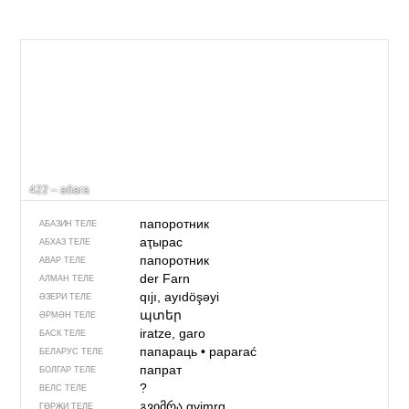
422 – абага
папоротник
АБАЗИН ТЕЛЕ
аҭырас
АБХАЗ ТЕЛЕ
папоротник
АВАР ТЕЛЕ
der Farn
АЛМАН ТЕЛЕ
qıjı, ayıdöşəyi
ӘЗЕРИ ТЕЛЕ
պտեր
ӘРМӘН ТЕЛЕ
iratze, garo
БАСК ТЕЛЕ
папараць
•
paparać
БЕЛАРУС ТЕЛЕ
папрат
БОЛГАР ТЕЛЕ
?
ВЕЛС ТЕЛЕ
გვიმრა
gvimrɑ
ГӨРҖИ ТЕЛЕ