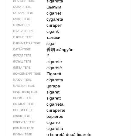
sigaretta
ИТАЛЬЯН ТЕЛЕ
шылым
КАЗАКЪ ТЕЛЕ
cigarret
КАТАЛАН ТЕЛЕ
cygareta
КАШУБ ТЕЛЕ
сигарет
КОМЫК ТЕЛЕ
cigarik
КОРНУЭЛ ТЕЛЕ
тамеки
КЫРГЫЗ ТЕЛЕ
sigar
КЫРЫМТАТАР ТЕЛЕ
香烟
xiāngyān
КЫТАЙ ТЕЛЕ
?
ЛАТГАЛ ТЕЛЕ
cigarete
ЛАТЫШ ТЕЛЕ
cigarètė
ЛИТВА ТЕЛЕ
Zigarett
ЛЮКСЕМБУРГ ТЕЛЕ
cigaretta
МАҖАР ТЕЛЕ
цигара
МАКЕДОН ТЕЛЕ
sigaret
НИДЕРЛАНД ТЕЛЕ
sigarett
НОРВЕГ ТЕЛЕ
cigarreta
ОКСИТАН ТЕЛЕ
сигаретӕ
ОСЕТИН ТЕЛЕ
papieros
ПОЛЯК ТЕЛЕ
cigarro
ПОРТУГАЛ ТЕЛЕ
cigaretta
РОМАНШ ТЕЛЕ
o țigaretă
două țigarete
РУМЫН ТЕЛЕ