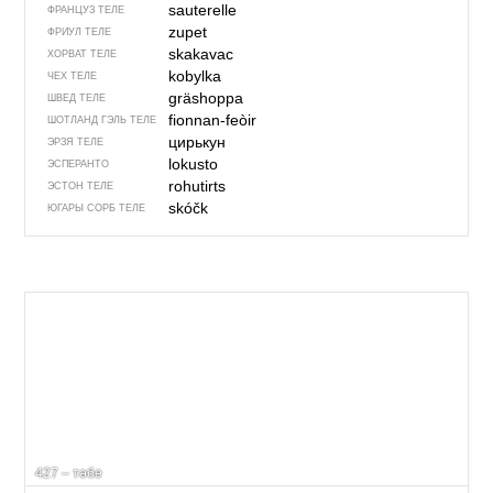
sauterelle
ФРАНЦУЗ ТЕЛЕ
zupet
ФРИУЛ ТЕЛЕ
skakavac
ХОРВАТ ТЕЛЕ
kobylka
ЧЕХ ТЕЛЕ
gräshoppa
ШВЕД ТЕЛЕ
fionnan-feòir
ШОТЛАНД ГЭЛЬ ТЕЛЕ
цирькун
ЭРЗЯ ТЕЛЕ
lokusto
ЭСПЕРАНТО
rohutirts
ЭСТОН ТЕЛЕ
skóčk
ЮГАРЫ СОРБ ТЕЛЕ
427 – тәбе