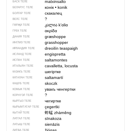
matxinsalto
БАСК ТЕЛЕ
конік
•
konik
БЕЛАРУС ТЕЛЕ
скакалец
БОЛГАР ТЕЛЕ
?
ВЕЛС ТЕЛЕ
კალია
kʼɑliɑ
ГӨРҖИ ТЕЛЕ
ακρίδα
ГРЕК ТЕЛЕ
græshoppe
ДАНИЯ ТЕЛЕ
grasshopper
ИНГЛИЗ ТЕЛЕ
dreoilín teaspaigh
ИРЛАНДИЯ ТЕЛЕ
engispretta
ИСЛАНД ТЕЛЕ
saltamontes
ИСПАН ТЕЛЕ
cavalletta, locusta
ИТАЛЬЯН ТЕЛЕ
шегіртке
КАЗАКЪ ТЕЛЕ
saltamartí
КАТАЛАН ТЕЛЕ
skoczk
КАШУБ ТЕЛЕ
увакъ ченгертки
КОМЫК ТЕЛЕ
?
КОРНУЭЛ ТЕЛЕ
чегиртке
КЫРГЫЗ ТЕЛЕ
çegertki
КЫРЫМТАТАР ТЕЛЕ
蚱蜢
zhàměng
КЫТАЙ ТЕЛЕ
sīnakoza
ЛАТГАЛ ТЕЛЕ
sienāzis
ЛАТЫШ ТЕЛЕ
žiógas
ЛИТВА ТЕЛЕ