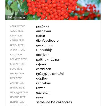
193 – миләш
рьабина
АБАЗИН ТЕЛЕ
ачарахан
АБХАЗ ТЕЛЕ
жакки
АВАР ТЕЛЕ
die Vogelbeere
АЛМАН ТЕЛЕ
quşarmudu
ӘЗЕРИ ТЕЛЕ
արոսենի
ӘРМӘН ТЕЛЕ
otsalizar
БАСК ТЕЛЕ
рабіна
•
rabina
БЕЛАРУС ТЕЛЕ
офика
БОЛГАР ТЕЛЕ
cerddinen
ВЕЛС ТЕЛЕ
ცირცელი
tsʰirtsʰɛli
ГӨРҖИ ТЕЛЕ
σόρβον
ГРЕК ТЕЛЕ
rønnebær
ДАНИЯ ТЕЛЕ
rowan
ИНГЛИЗ ТЕЛЕ
caorthann
ИРЛАНДИЯ ТЕЛЕ
reynir
ИСЛАНД ТЕЛЕ
serbal de los cazadores
ИСПАН ТЕЛЕ