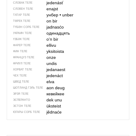
jedenásť
СЛОВАК ТЕЛЕ
enajst
СЛОВЕН ТЕЛЕ
унбер
•
unber
ТАТАР ТЕЛЕ
on bir
ТӨРЕК ТЕЛЕ
jadnasćo
ТҮБӘН СОРБ ТЕЛЕ
одинадцять
УКРАИН ТЕЛЕ
oʻn bir
ҮЗБӘК ТЕЛЕ
ellivu
ФАРЕР ТЕЛЕ
yksitoista
ФИН ТЕЛЕ
onze
ФРАНЦУЗ ТЕЛЕ
undis
ФРИУЛ ТЕЛЕ
jedanaest
ХОРВАТ ТЕЛЕ
jedenáct
ЧЕХ ТЕЛЕ
elva
ШВЕД ТЕЛЕ
aon deug
ШОТЛАНД ГЭЛЬ ТЕЛЕ
кевейкее
ЭРЗЯ ТЕЛЕ
dek unu
ЭСПЕРАНТО
üksteist
ЭСТОН ТЕЛЕ
jědnaće
ЮГАРЫ СОРБ ТЕЛЕ