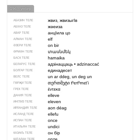
196 – унбер
жвиз, жвизыгIв
АБАЗИН ТЕЛЕ
жәеиза
АБХАЗ ТЕЛЕ
анцIила цо
АВАР ТЕЛЕ
elf
АЛМАН ТЕЛЕ
on bir
ӘЗЕРИ ТЕЛЕ
տասնմեկ
ӘРМӘН ТЕЛЕ
hamaika
БАСК ТЕЛЕ
адзінаццаць
•
adzinaccać
БЕЛАРУС ТЕЛЕ
единадесет
БОЛГАР ТЕЛЕ
un ar ddeg, un deg un
ВЕЛС ТЕЛЕ
თერთმეტი
tʰɛrtʰmɛtʼi
ГӨРҖИ ТЕЛЕ
έντεκα
ГРЕК ТЕЛЕ
elleve
ДАНИЯ ТЕЛЕ
eleven
ИНГЛИЗ ТЕЛЕ
aon déag
ИРЛАНДИЯ ТЕЛЕ
ellefu
ИСЛАНД ТЕЛЕ
once
ИСПАН ТЕЛЕ
undici
ИТАЛЬЯН ТЕЛЕ
он бір
КАЗАКЪ ТЕЛЕ
onze
КАТАЛАН ТЕЛЕ