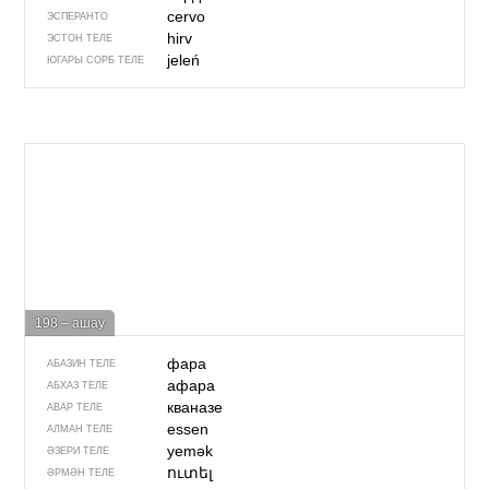
cervo
ЭСПЕРАНТО
hirv
ЭСТОН ТЕЛЕ
jeleń
ЮГАРЫ СОРБ ТЕЛЕ
198 – ашау
фара
АБАЗИН ТЕЛЕ
афара
АБХАЗ ТЕЛЕ
кваназе
АВАР ТЕЛЕ
essen
АЛМАН ТЕЛЕ
yemək
ӘЗЕРИ ТЕЛЕ
ուտել
ӘРМӘН ТЕЛЕ