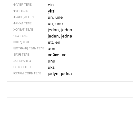
ein
ФАРЕР ТЕЛЕ
yksi
ФИН ТЕЛЕ
un, une
ФРАНЦУЗ ТЕЛЕ
un, une
ФРИУЛ ТЕЛЕ
jedan, jedna
ХОРВАТ ТЕЛЕ
jeden, jedna
ЧЕХ ТЕЛЕ
ett, en
ШВЕД ТЕЛЕ
aon
ШОТЛАНД ГЭЛЬ ТЕЛЕ
вейке, ве
ЭРЗЯ ТЕЛЕ
unu
ЭСПЕРАНТО
üks
ЭСТОН ТЕЛЕ
jedyn, jedna
ЮГАРЫ СОРБ ТЕЛЕ