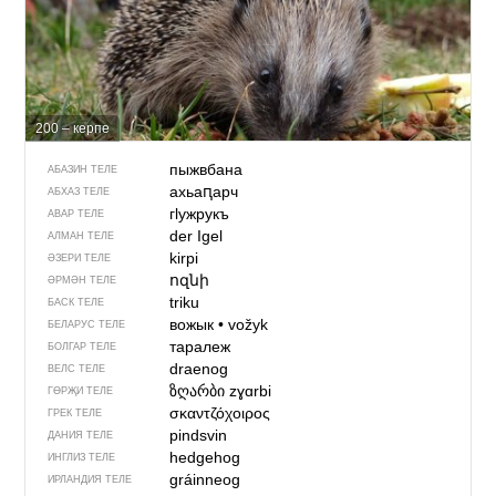
200 – керпе
пыжвбана
АБАЗИН ТЕЛЕ
ахьаԥарч
АБХАЗ ТЕЛЕ
гӏужрукъ
АВАР ТЕЛЕ
der Igel
АЛМАН ТЕЛЕ
kirpi
ӘЗЕРИ ТЕЛЕ
ոզնի
ӘРМӘН ТЕЛЕ
triku
БАСК ТЕЛЕ
вожык
•
vožyk
БЕЛАРУС ТЕЛЕ
таралеж
БОЛГАР ТЕЛЕ
draenog
ВЕЛС ТЕЛЕ
ზღარბი
zɣɑrbi
ГӨРҖИ ТЕЛЕ
σκαντζόχοιρος
ГРЕК ТЕЛЕ
pindsvin
ДАНИЯ ТЕЛЕ
hedgehog
ИНГЛИЗ ТЕЛЕ
gráinneog
ИРЛАНДИЯ ТЕЛЕ