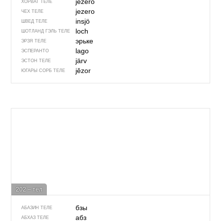
jezero
ХОРВАТ ТЕЛЕ
jezero
ЧЕХ ТЕЛЕ
insjö
ШВЕД ТЕЛЕ
loch
ШОТЛАНД ГЭЛЬ ТЕЛЕ
эрьке
ЭРЗЯ ТЕЛЕ
lago
ЭСПЕРАНТО
järv
ЭСТОН ТЕЛЕ
jězor
ЮГАРЫ СОРБ ТЕЛЕ
202 – тел
бзы
АБАЗИН ТЕЛЕ
абз
АБХАЗ ТЕЛЕ