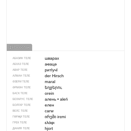
197 – болан
шварах
АБАЗИН ТЕЛЕ
аҽацә
АБХАЗ ТЕЛЕ
ритIучI
АВАР ТЕЛЕ
der Hirsch
АЛМАН ТЕЛЕ
maral
ӘЗЕРИ ТЕЛЕ
եղջերու
ӘРМӘН ТЕЛЕ
orein
БАСК ТЕЛЕ
алень
•
aleń
БЕЛАРУС ТЕЛЕ
елен
БОЛГАР ТЕЛЕ
carw
ВЕЛС ТЕЛЕ
ირემი
irɛmi
ГӨРҖИ ТЕЛЕ
ελάφι
ГРЕК ТЕЛЕ
hjort
ДАНИЯ ТЕЛЕ