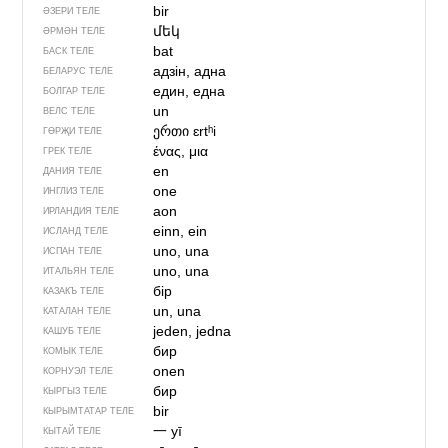
bir
ӘЗЕРИ ТЕЛЕ
մեկ
ӘРМӘН ТЕЛЕ
bat
БАСК ТЕЛЕ
адзін, адна
БЕЛАРУС ТЕЛЕ
един, една
БОЛГАР ТЕЛЕ
un
ВЕЛС ТЕЛЕ
ერთი
ɛrtʰi
ГӨРҖИ ТЕЛЕ
ένας, μια
ГРЕК ТЕЛЕ
en
ДАНИЯ ТЕЛЕ
one
ИНГЛИЗ ТЕЛЕ
aon
ИРЛАНДИЯ ТЕЛЕ
einn, ein
ИСЛАНД ТЕЛЕ
uno, una
ИСПАН ТЕЛЕ
uno, una
ИТАЛЬЯН ТЕЛЕ
бір
КАЗАКЪ ТЕЛЕ
un, una
КАТАЛАН ТЕЛЕ
jeden, jedna
КАШУБ ТЕЛЕ
бир
КОМЫК ТЕЛЕ
onen
КОРНУЭЛ ТЕЛЕ
бир
КЫРГЫЗ ТЕЛЕ
bir
КЫРЫМТАТАР ТЕЛЕ
一
yī
КЫТАЙ ТЕЛЕ