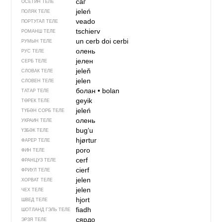
саг
ОСЕТИН ТЕЛЕ
jeleń
ПОЛЯК ТЕЛЕ
veado
ПОРТУГАЛ ТЕЛЕ
tschierv
РОМАНШ ТЕЛЕ
un cerb
doi cerbi
РУМЫН ТЕЛЕ
олень
РУС ТЕЛЕ
јелен
СЕРБ ТЕЛЕ
jeleň
СЛОВАК ТЕЛЕ
jelen
СЛОВЕН ТЕЛЕ
болан
•
bolan
ТАТАР ТЕЛЕ
geyik
ТӨРЕК ТЕЛЕ
jeleń
ТҮБӘН СОРБ ТЕЛЕ
олень
УКРАИН ТЕЛЕ
bugʻu
ҮЗБӘК ТЕЛЕ
hjørtur
ФАРЕР ТЕЛЕ
poro
ФИН ТЕЛЕ
cerf
ФРАНЦУЗ ТЕЛЕ
cierf
ФРИУЛ ТЕЛЕ
jelen
ХОРВАТ ТЕЛЕ
jelen
ЧЕХ ТЕЛЕ
hjort
ШВЕД ТЕЛЕ
fiadh
ШОТЛАНД ГЭЛЬ ТЕЛЕ
сярдо
ЭРЗЯ ТЕЛЕ