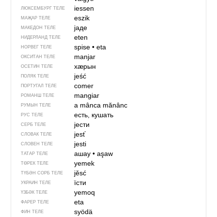
iessen
ЛЮКСЕМБУРГ ТЕЛЕ
eszik
МАҖАР ТЕЛЕ
јаде
МАКЕДОН ТЕЛЕ
eten
НИДЕРЛАНД ТЕЛЕ
spise
•
eta
НОРВЕГ ТЕЛЕ
manjar
ОКСИТАН ТЕЛЕ
хӕрын
ОСЕТИН ТЕЛЕ
jeść
ПОЛЯК ТЕЛЕ
comer
ПОРТУГАЛ ТЕЛЕ
mangiar
РОМАНШ ТЕЛЕ
a mânca
mănânc
РУМЫН ТЕЛЕ
есть, кушать
РУС ТЕЛЕ
јести
СЕРБ ТЕЛЕ
jesť
СЛОВАК ТЕЛЕ
jesti
СЛОВЕН ТЕЛЕ
ашау
•
aşaw
ТАТАР ТЕЛЕ
yemek
ТӨРЕК ТЕЛЕ
jěsć
ТҮБӘН СОРБ ТЕЛЕ
їсти
УКРАИН ТЕЛЕ
yemoq
ҮЗБӘК ТЕЛЕ
eta
ФАРЕР ТЕЛЕ
syödä
ФИН ТЕЛЕ