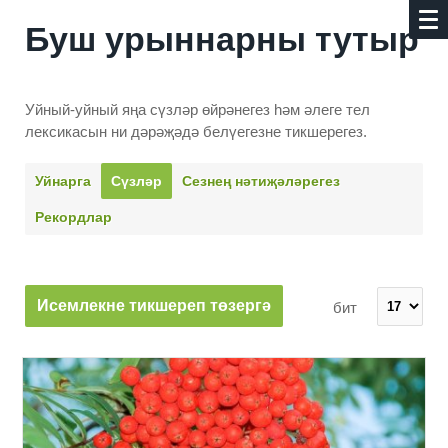
Буш урыннарны тутыр
Уйный-уйный яңа сүзләр өйрәнегез һәм әлеге тел
лексикасын ни дәрәҗәдә белүегезне тикшерегез.
Уйнарга
Сүзләр
Сезнең нәти­җәләрегез
Рекордлар
Исемлекне тикшереп төзергә
бит