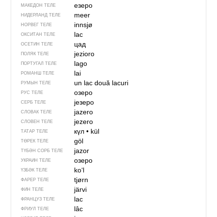
езеро
МАКЕДОН ТЕЛЕ
meer
НИДЕРЛАНД ТЕЛЕ
innsjø
НОРВЕГ ТЕЛЕ
lac
ОКСИТАН ТЕЛЕ
цад
ОСЕТИН ТЕЛЕ
jezioro
ПОЛЯК ТЕЛЕ
lago
ПОРТУГАЛ ТЕЛЕ
lai
РОМАНШ ТЕЛЕ
un lac
două lacuri
РУМЫН ТЕЛЕ
озеро
РУС ТЕЛЕ
језеро
СЕРБ ТЕЛЕ
jazero
СЛОВАК ТЕЛЕ
jezero
СЛОВЕН ТЕЛЕ
күл
•
kül
ТАТАР ТЕЛЕ
göl
ТӨРЕК ТЕЛЕ
jazor
ТҮБӘН СОРБ ТЕЛЕ
озеро
УКРАИН ТЕЛЕ
koʻl
ҮЗБӘК ТЕЛЕ
tjørn
ФАРЕР ТЕЛЕ
järvi
ФИН ТЕЛЕ
lac
ФРАНЦУЗ ТЕЛЕ
lâc
ФРИУЛ ТЕЛЕ