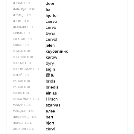
deer
ИНГЛИЗ ТЕЛЕ
fia
ИРЛАНДИЯ ТЕЛЕ
hjörtur
ИСЛАНД ТЕЛЕ
ciervo
ИСПАН ТЕЛЕ
cervo
ИТАЛЬЯН ТЕЛЕ
бұғы
КАЗАКЪ ТЕЛЕ
cérvol
КАТАЛАН ТЕЛЕ
jeléń
КАШУБ ТЕЛЕ
къубагийик
КОМЫК ТЕЛЕ
karow
КОРНУЭЛ ТЕЛЕ
бугу
КЫРГЫЗ ТЕЛЕ
sığın
КЫРЫМТАТАР ТЕЛЕ
鹿
lù
КЫТАЙ ТЕЛЕ
brīds
ЛАТГАЛ ТЕЛЕ
briedis
ЛАТЫШ ТЕЛЕ
élnias
ЛИТВА ТЕЛЕ
Hirsch
ЛЮКСЕМБУРГ ТЕЛЕ
szarvas
МАҖАР ТЕЛЕ
елен
МАКЕДОН ТЕЛЕ
hert
НИДЕРЛАНД ТЕЛЕ
hjort
НОРВЕГ ТЕЛЕ
cèrvi
ОКСИТАН ТЕЛЕ