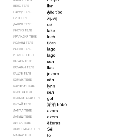
llyn
ВЕЛС ТЕЛЕ
ტბა
tʼbɑ
ГӨРҖИ ТЕЛЕ
λίμνη
ГРЕК ТЕЛЕ
sø
ДАНИЯ ТЕЛЕ
lake
ИНГЛИЗ ТЕЛЕ
loch
ИРЛАНДИЯ ТЕЛЕ
tjörn
ИСЛАНД ТЕЛЕ
lago
ИСПАН ТЕЛЕ
lago
ИТАЛЬЯН ТЕЛЕ
көл
КАЗАКЪ ТЕЛЕ
llac
КАТАЛАН ТЕЛЕ
jezoro
КАШУБ ТЕЛЕ
кёл
КОМЫК ТЕЛЕ
lynn
КОРНУЭЛ ТЕЛЕ
көл
КЫРГЫЗ ТЕЛЕ
göl
КЫРЫМТАТАР ТЕЛЕ
湖泊
húbó
КЫТАЙ ТЕЛЕ
azars
ЛАТГАЛ ТЕЛЕ
ezers
ЛАТЫШ ТЕЛЕ
ẽžeras
ЛИТВА ТЕЛЕ
Séi
ЛЮКСЕМБУРГ ТЕЛЕ
tó
МАҖАР ТЕЛЕ