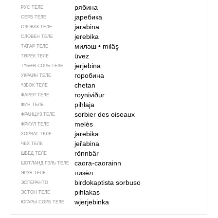
рябина
РУС ТЕЛЕ
јаребика
СЕРБ ТЕЛЕ
jarabina
СЛОВАК ТЕЛЕ
jerebika
СЛОВЕН ТЕЛЕ
миләш
•
miläş
ТАТАР ТЕЛЕ
üvez
ТӨРЕК ТЕЛЕ
jerjebina
ТҮБӘН СОРБ ТЕЛЕ
горобина
УКРАИН ТЕЛЕ
chetan
ҮЗБӘК ТЕЛЕ
royniviður
ФАРЕР ТЕЛЕ
pihlaja
ФИН ТЕЛЕ
sorbier des oiseaux
ФРАНЦУЗ ТЕЛЕ
melès
ФРИУЛ ТЕЛЕ
jarebika
ХОРВАТ ТЕЛЕ
jeřabina
ЧЕХ ТЕЛЕ
rönnbär
ШВЕД ТЕЛЕ
caora-caorainn
ШОТЛАНД ГЭЛЬ ТЕЛЕ
пизёл
ЭРЗЯ ТЕЛЕ
birdokaptista sorbuso
ЭСПЕРАНТО
pihlakas
ЭСТОН ТЕЛЕ
wjerjebinka
ЮГАРЫ СОРБ ТЕЛЕ