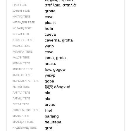
σπήλαιο, σπηλιά
ГРЕК ТЕЛЕ
grotte
ДАНИЯ ТЕЛЕ
cave
ИНГЛИЗ ТЕЛЕ
pluais
ИРЛАНДИЯ ТЕЛЕ
hellir
ИСЛАНД ТЕЛЕ
cueva
ИСПАН ТЕЛЕ
caverna, grotta
ИТАЛЬЯН ТЕЛЕ
үңгір
КАЗАКЪ ТЕЛЕ
cova
КАТАЛАН ТЕЛЕ
jama, grota
КАШУБ ТЕЛЕ
анакъ
КОМЫК ТЕЛЕ
fow, gogow
КОРНУЭЛ ТЕЛЕ
үнкүр
КЫРГЫЗ ТЕЛЕ
qoba
КЫРЫМТАТАР ТЕЛЕ
洞穴
dòngxué
КЫТАЙ ТЕЛЕ
ola
ЛАТГАЛ ТЕЛЕ
ala
ЛАТЫШ ТЕЛЕ
ùrvas
ЛИТВА ТЕЛЕ
Hiel
ЛЮКСЕМБУРГ ТЕЛЕ
barlang
МАҖАР ТЕЛЕ
пештера
МАКЕДОН ТЕЛЕ
grot
НИДЕРЛАНД ТЕЛЕ