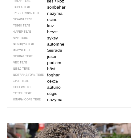
көз
•
köz
ТАТАР ТЕЛЕ
sonbahar
ТӨРЕК ТЕЛЕ
nazyma
ТҮБӘН СОРБ ТЕЛЕ
осінь
УКРАИН ТЕЛЕ
kuz
ҮЗБӘК ТЕЛЕ
heyst
ФАРЕР ТЕЛЕ
syksy
ФИН ТЕЛЕ
automne
ФРАНЦУЗ ТЕЛЕ
Sierade
ФРИУЛ ТЕЛЕ
jesen
ХОРВАТ ТЕЛЕ
podzim
ЧЕХ ТЕЛЕ
höst
ШВЕД ТЕЛЕ
foghar
ШОТЛАНД ГЭЛЬ ТЕЛЕ
сёксь
ЭРЗЯ ТЕЛЕ
aŭtuno
ЭСПЕРАНТО
sügis
ЭСТОН ТЕЛЕ
nazyma
ЮГАРЫ СОРБ ТЕЛЕ