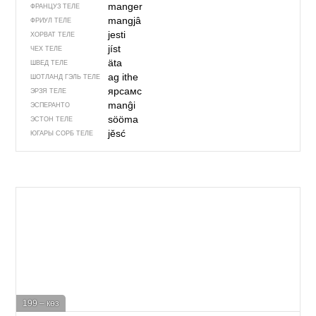
manger
ФРАНЦУЗ ТЕЛЕ
mangjâ
ФРИУЛ ТЕЛЕ
jesti
ХОРВАТ ТЕЛЕ
jíst
ЧЕХ ТЕЛЕ
äta
ШВЕД ТЕЛЕ
ag ithe
ШОТЛАНД ГЭЛЬ ТЕЛЕ
ярсамс
ЭРЗЯ ТЕЛЕ
manĝi
ЭСПЕРАНТО
sööma
ЭСТОН ТЕЛЕ
jěsć
ЮГАРЫ СОРБ ТЕЛЕ
199 – көз