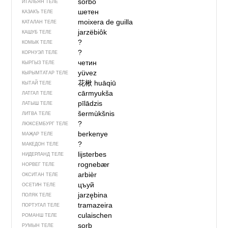
sorbo
ИТАЛЬЯН ТЕЛЕ
шетен
КАЗАКЪ ТЕЛЕ
moixera de guilla
КАТАЛАН ТЕЛЕ
jarzëbiôk
КАШУБ ТЕЛЕ
?
КОМЫК ТЕЛЕ
?
КОРНУЭЛ ТЕЛЕ
четин
КЫРГЫЗ ТЕЛЕ
yüvez
КЫРЫМТАТАР ТЕЛЕ
花楸
huāqiū
КЫТАЙ ТЕЛЕ
cārmyukša
ЛАТГАЛ ТЕЛЕ
pīlādzis
ЛАТЫШ ТЕЛЕ
šermùkšnis
ЛИТВА ТЕЛЕ
?
ЛЮКСЕМБУРГ ТЕЛЕ
berkenye
МАҖАР ТЕЛЕ
?
МАКЕДОН ТЕЛЕ
lijsterbes
НИДЕРЛАНД ТЕЛЕ
rognebær
НОРВЕГ ТЕЛЕ
arbièr
ОКСИТАН ТЕЛЕ
цъуй
ОСЕТИН ТЕЛЕ
jarzębina
ПОЛЯК ТЕЛЕ
tramazeira
ПОРТУГАЛ ТЕЛЕ
culaischen
РОМАНШ ТЕЛЕ
sorb
РУМЫН ТЕЛЕ