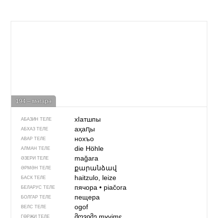
194 – мәгарә
хIатшпы
АБАЗИН ТЕЛЕ
аҳаԥы
АБХАЗ ТЕЛЕ
нохъо
АВАР ТЕЛЕ
die Höhle
АЛМАН ТЕЛЕ
mağara
ӘЗЕРИ ТЕЛЕ
քարանձավ
ӘРМӘН ТЕЛЕ
haitzulo, leize
БАСК ТЕЛЕ
пячора
•
piačora
БЕЛАРУС ТЕЛЕ
пещера
БОЛГАР ТЕЛЕ
ogof
ВЕЛС ТЕЛЕ
მღვიმე
mɣvimɛ
ГӨРҖИ ТЕЛЕ