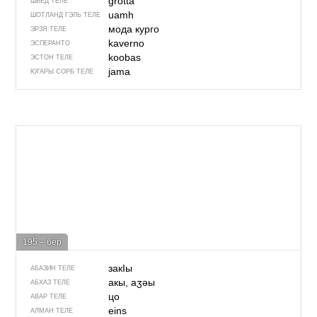
grotta
ШВЕД ТЕЛЕ
uamh
ШОТЛАНД ГЭЛЬ ТЕЛЕ
мода курго
ЭРЗЯ ТЕЛЕ
kaverno
ЭСПЕРАНТО
koobas
ЭСТОН ТЕЛЕ
jama
ЮГАРЫ СОРБ ТЕЛЕ
195 – бер
закIы
АБАЗИН ТЕЛЕ
акы, аӡәы
АБХАЗ ТЕЛЕ
цо
АВАР ТЕЛЕ
eins
АЛМАН ТЕЛЕ