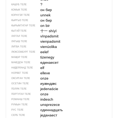
?
КАШУБ ТЕЛЕ
он бир
КОМЫК ТЕЛЕ
unnek
КОРНУЭЛ ТЕЛЕ
он бир
КЫРГЫЗ ТЕЛЕ
on bir
КЫРЫМТАТАР ТЕЛЕ
十一
shíyī
КЫТАЙ ТЕЛЕ
vīnpadsmit
ЛАТГАЛ ТЕЛЕ
vienpadsmit
ЛАТЫШ ТЕЛЕ
vienúolika
ЛИТВА ТЕЛЕ
eelef
ЛЮКСЕМБУРГ ТЕЛЕ
tizenegy
МАҖАР ТЕЛЕ
единаесет
МАКЕДОН ТЕЛЕ
elf
НИДЕРЛАНД ТЕЛЕ
elleve
НОРВЕГ ТЕЛЕ
onze
ОКСИТАН ТЕЛЕ
иуӕндӕс
ОСЕТИН ТЕЛЕ
jedenaście
ПОЛЯК ТЕЛЕ
onze
ПОРТУГАЛ ТЕЛЕ
indesch
РОМАНШ ТЕЛЕ
unsprezece
РУМЫН ТЕЛЕ
одиннадцать
РУС ТЕЛЕ
једанаест
СЕРБ ТЕЛЕ