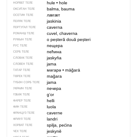
hule
•
hole
НОРВЕГ ТЕЛЕ
balma, bauma
ОКСИТАН ТЕЛЕ
лӕгӕт
ОСЕТИН ТЕЛЕ
jaskinia
ПОЛЯК ТЕЛЕ
caverna
ПОРТУГАЛ ТЕЛЕ
cuvel, chaverna
РОМАНШ ТЕЛЕ
o peșteră
două peșteri
РУМЫН ТЕЛЕ
пещера
РУС ТЕЛЕ
пећина
СЕРБ ТЕЛЕ
jaskyňa
СЛОВАК ТЕЛЕ
jama
СЛОВЕН ТЕЛЕ
мәгарә
•
mäğarä
ТАТАР ТЕЛЕ
mağara
ТӨРЕК ТЕЛЕ
jama
ТҮБӘН СОРБ ТЕЛЕ
печера
УКРАИН ТЕЛЕ
gʻor
ҮЗБӘК ТЕЛЕ
helli
ФАРЕР ТЕЛЕ
luola
ФИН ТЕЛЕ
caverne
ФРАНЦУЗ ТЕЛЕ
landri
ФРИУЛ ТЕЛЕ
spilja, pećina
ХОРВАТ ТЕЛЕ
jeskyně
ЧЕХ ТЕЛЕ