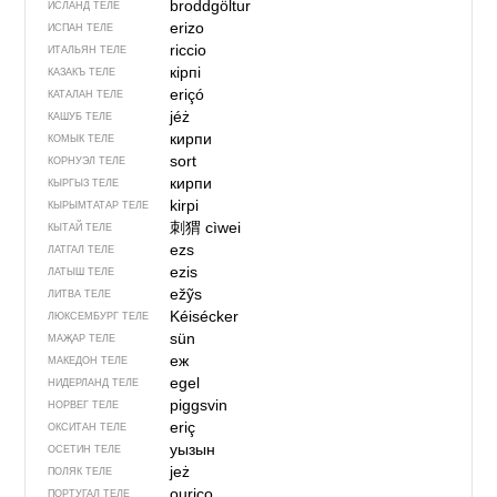
broddgöltur
ИСЛАНД ТЕЛЕ
erizo
ИСПАН ТЕЛЕ
riccio
ИТАЛЬЯН ТЕЛЕ
кірпі
КАЗАКЪ ТЕЛЕ
eriçó
КАТАЛАН ТЕЛЕ
jéż
КАШУБ ТЕЛЕ
кирпи
КОМЫК ТЕЛЕ
sort
КОРНУЭЛ ТЕЛЕ
кирпи
КЫРГЫЗ ТЕЛЕ
kirpi
КЫРЫМТАТАР ТЕЛЕ
刺猬
cìwei
КЫТАЙ ТЕЛЕ
ezs
ЛАТГАЛ ТЕЛЕ
ezis
ЛАТЫШ ТЕЛЕ
ežỹs
ЛИТВА ТЕЛЕ
Kéisécker
ЛЮКСЕМБУРГ ТЕЛЕ
sün
МАҖАР ТЕЛЕ
еж
МАКЕДОН ТЕЛЕ
egel
НИДЕРЛАНД ТЕЛЕ
piggsvin
НОРВЕГ ТЕЛЕ
eriç
ОКСИТАН ТЕЛЕ
уызын
ОСЕТИН ТЕЛЕ
jeż
ПОЛЯК ТЕЛЕ
ouriço
ПОРТУГАЛ ТЕЛЕ