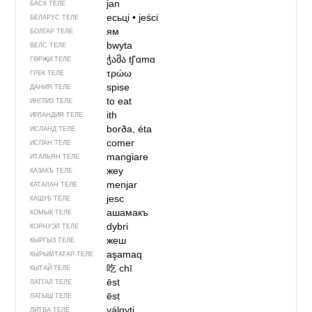
jan
БАСК ТЕЛЕ
есьці
•
jeści
БЕЛАРУС ТЕЛЕ
ям
БОЛГАР ТЕЛЕ
bwyta
ВЕЛС ТЕЛЕ
ჭამა
tʃʼɑmɑ
ГӨРҖИ ТЕЛЕ
τρώω
ГРЕК ТЕЛЕ
spise
ДАНИЯ ТЕЛЕ
to eat
ИНГЛИЗ ТЕЛЕ
ith
ИРЛАНДИЯ ТЕЛЕ
borða, éta
ИСЛАНД ТЕЛЕ
comer
ИСПАН ТЕЛЕ
mangiare
ИТАЛЬЯН ТЕЛЕ
жеу
КАЗАКЪ ТЕЛЕ
menjar
КАТАЛАН ТЕЛЕ
jesc
КАШУБ ТЕЛЕ
ашамакъ
КОМЫК ТЕЛЕ
dybri
КОРНУЭЛ ТЕЛЕ
жеш
КЫРГЫЗ ТЕЛЕ
aşamaq
КЫРЫМТАТАР ТЕЛЕ
吃
chī
КЫТАЙ ТЕЛЕ
ēst
ЛАТГАЛ ТЕЛЕ
ēst
ЛАТЫШ ТЕЛЕ
válgyti
ЛИТВА ТЕЛЕ