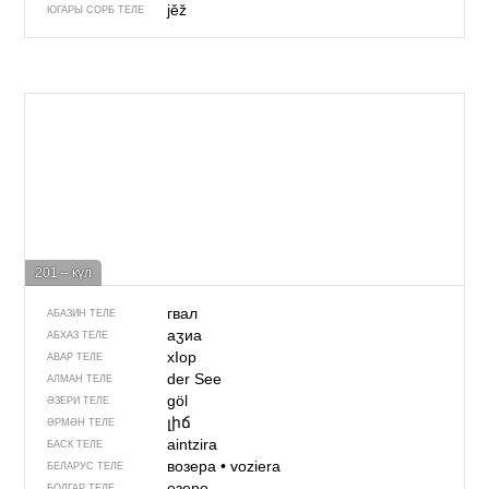
jěž
ЮГАРЫ СОРБ ТЕЛЕ
201 – күл
гвал
АБАЗИН ТЕЛЕ
аӡиа
АБХАЗ ТЕЛЕ
хIор
АВАР ТЕЛЕ
der See
АЛМАН ТЕЛЕ
göl
ӘЗЕРИ ТЕЛЕ
լիճ
ӘРМӘН ТЕЛЕ
aintzira
БАСК ТЕЛЕ
возера
•
voziera
БЕЛАРУС ТЕЛЕ
езеро
БОЛГАР ТЕЛЕ