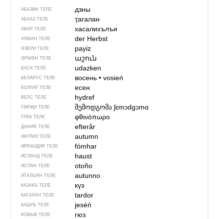
дзны
АБАЗИН ТЕЛЕ
ҭагалан
АБХАЗ ТЕЛЕ
хасалихълъи
АВАР ТЕЛЕ
der Herbst
АЛМАН ТЕЛЕ
payiz
ӘЗЕРИ ТЕЛЕ
աշուն
ӘРМӘН ТЕЛЕ
udazken
БАСК ТЕЛЕ
восень
•
vosień
БЕЛАРУС ТЕЛЕ
есен
БОЛГАР ТЕЛЕ
hydref
ВЕЛС ТЕЛЕ
შემოდგომა
ʃɛmɔdgɔmɑ
ГӨРҖИ ТЕЛЕ
φθινόπωρο
ГРЕК ТЕЛЕ
efterår
ДАНИЯ ТЕЛЕ
autumn
ИНГЛИЗ ТЕЛЕ
fómhar
ИРЛАНДИЯ ТЕЛЕ
haust
ИСЛАНД ТЕЛЕ
otoño
ИСПАН ТЕЛЕ
autunno
ИТАЛЬЯН ТЕЛЕ
күз
КАЗАКЪ ТЕЛЕ
tardor
КАТАЛАН ТЕЛЕ
jeséń
КАШУБ ТЕЛЕ
гюз
КОМЫК ТЕЛЕ