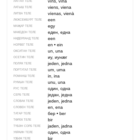
vīns, vīna
ЛАТГАЛ ТЕЛЕ
viens, viena
ЛАТЫШ ТЕЛЕ
víenas, vienà
ЛИТВА ТЕЛЕ
een
ЛЮКСЕМБУРГ ТЕЛЕ
egy
МАҖАР ТЕЛЕ
еден, една
МАКЕДОН ТЕЛЕ
een
НИДЕРЛАНД ТЕЛЕ
en
•
ein
НОРВЕГ ТЕЛЕ
un, una
ОКСИТАН ТЕЛЕ
иу, иунӕг
ОСЕТИН ТЕЛЕ
jeden, jedna
ПОЛЯК ТЕЛЕ
um, uma
ПОРТУГАЛ ТЕЛЕ
in, ina
РОМАНШ ТЕЛЕ
unu, una
РУМЫН ТЕЛЕ
один, одна
РУС ТЕЛЕ
један, једна
СЕРБ ТЕЛЕ
jeden, jedna
СЛОВАК ТЕЛЕ
en, ena
СЛОВЕН ТЕЛЕ
бер
•
ber
ТАТАР ТЕЛЕ
bir
ТӨРЕК ТЕЛЕ
jaden, jadna
ТҮБӘН СОРБ ТЕЛЕ
один, одна
УКРАИН ТЕЛЕ
bir
ҮЗБӘК ТЕЛЕ