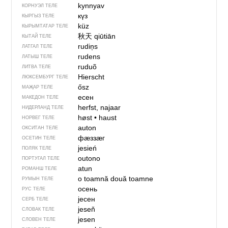
kynnyav
КОРНУЭЛ ТЕЛЕ
күз
КЫРГЫЗ ТЕЛЕ
küz
КЫРЫМТАТАР ТЕЛЕ
秋天
qiūtiān
КЫТАЙ ТЕЛЕ
rudiņs
ЛАТГАЛ ТЕЛЕ
rudens
ЛАТЫШ ТЕЛЕ
ruduõ
ЛИТВА ТЕЛЕ
Hierscht
ЛЮКСЕМБУРГ ТЕЛЕ
ősz
МАҖАР ТЕЛЕ
есен
МАКЕДОН ТЕЛЕ
herfst, najaar
НИДЕРЛАНД ТЕЛЕ
høst
•
haust
НОРВЕГ ТЕЛЕ
auton
ОКСИТАН ТЕЛЕ
фӕззӕг
ОСЕТИН ТЕЛЕ
jesień
ПОЛЯК ТЕЛЕ
outono
ПОРТУГАЛ ТЕЛЕ
atun
РОМАНШ ТЕЛЕ
o toamnă
două toamne
РУМЫН ТЕЛЕ
осень
РУС ТЕЛЕ
јесен
СЕРБ ТЕЛЕ
jeseň
СЛОВАК ТЕЛЕ
jesen
СЛОВЕН ТЕЛЕ