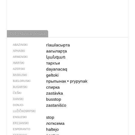
484 – stanica, postaja
гIашIасырта
ABAZINSKI
аагыларҭа
APHASKI
կանգառ
ARMENSKI
тархъи
AVARSKI
dayanacaq
AZERSKI
geltoki
BASKIJSKI
прыпынак
•
prypynak
BJELORUSKI
спирка
BUGARSKI
zastávka
ČEŠKI
busstop
DANSKI
zastanišćo
DONJO­
LUŽIČKOSRPSKI
stop
ENGLESKI
лотксема
ERZJANSKI
haltejo
ESPERANTO