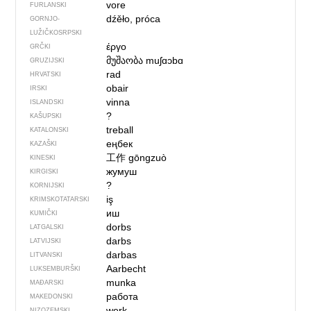
vore
FURLANSKI
dźěło, próca
GORNJO­
LUŽIČKOSRPSKI
έργο
GRČKI
მუშაობა
muʃɑɔbɑ
GRUZIJSKI
rad
HRVATSKI
obair
IRSKI
vinna
ISLANDSKI
?
KAŠUPSKI
treball
KATALONSKI
еңбек
KAZAŠKI
工作
gōngzuò
KINESKI
жумуш
KIRGISKI
?
KORNIJSKI
iş
KRIMSKOTATARSKI
иш
KUMIČKI
dorbs
LATGALSKI
darbs
LATVIJSKI
darbas
LITVANSKI
Aarbecht
LUKSEMBURŠKI
munka
MAĐARSKI
работа
MAKEDONSKI
werk
NIZOZEMSKI