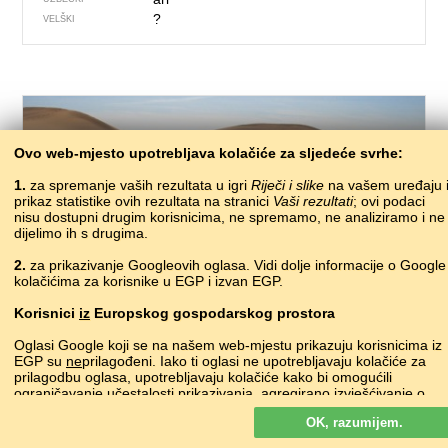
?
VELŠKI
Ovo web-mjesto upotrebljava kolačiće za sljedeće svrhe:
1.
za spremanje vaših rezultata u igri
Riječi i slike
na vašem uređaju 
prikaz statistike ovih rezultata na stranici
Vaši rezultati
; ovi podaci
nisu dostupni drugim korisnicima, ne spremamo, ne analiziramo i ne
dijelimo ih s drugima.
490 – pustinja
2.
za prikazivanje Googleovih oglasa. Vidi dolje informacije o Google
kolačićima za korisnike u EGP i izvan EGP.
къвым
ABAZINSKI
Korisnici
iz
Europskog gospodarskog prostora
ацәҳәыра
APHASKI
անապատ
ARMENSKI
Oglasi Google koji se na našem web-mjestu prikazuju korisnicima iz
чIобогояб авлахъ
AVARSKI
EGP su
ne
prilagođeni. Iako ti oglasi ne upotrebljavaju kolačiće za
prilagodbu oglasa, upotrebljavaju kolačiće kako bi omogućili
səhra
AZERSKI
ograničavanje učestalosti prikazivanja, agregirano izvješćivanje o
basamortu
BASKIJSKI
oglasima i za borbu protiv prevara i zloupotrebe.
пустыня
•
pustynia
BJELORUSKI
OK, razumijem.
Više o Googleovim kolačićima
пустиня
BUGARSKI