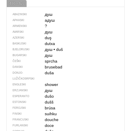
486 – tuš
душ
ABAZINSKI
адуш
APHASKI
?
ARMENSKI
душ
AVARSKI
duş
AZERSKI
dutxa
BASKIJSKI
душ
•
duš
BJELORUSKI
душ
BUGARSKI
sprcha
ČEŠKI
brusebad
DANSKI
duša
DONJO­
LUŽIČKOSRPSKI
shower
ENGLESKI
душ
ERZJANSKI
duŝo
ESPERANTO
dušš
ESTONSKI
brúsa
FEROJSKI
suihku
FINSKI
douche
FRANCUSKI
doce
FURLANSKI