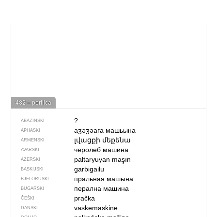
482 – perilica
?
ABAZINSKI
аӡәӡәага машьына
APHASKI
լվացքի մեքենա
ARMENSKI
черолеб машина
AVARSKI
paltaryuyan maşın
AZERSKI
garbigailu
BASKIJSKI
пральная машына
BJELORUSKI
перална машина
BUGARSKI
pračka
ČEŠKI
vaskemaskine
DANSKI