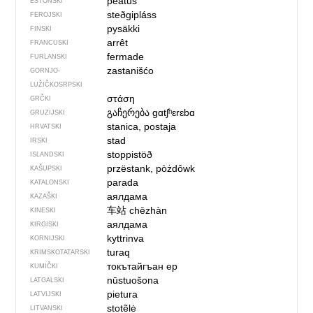
peatus
ESTONSKI
steðgipláss
FEROJSKI
pysäkki
FINSKI
arrêt
FRANCUSKI
fermade
FURLANSKI
zastanišćo
GORNJO­
LUŽIČKOSRPSKI
στάση
GRČKI
გაჩერება
gɑtʃʰɛrɛbɑ
GRUZIJSKI
stanica, postaja
HRVATSKI
stad
IRSKI
stoppistöð
ISLANDSKI
przëstank, pòżdôwk
KAŠUPSKI
parada
KATALONSKI
аялдама
KAZAŠKI
车站
chēzhàn
KINESKI
аялдама
KIRGISKI
kyttrinva
KORNIJSKI
turaq
KRIMSKOTATARSKI
токътайгъан ер
KUMIČKI
nūstuošona
LATGALSKI
pietura
LATVIJSKI
stotẽlė
LITVANSKI