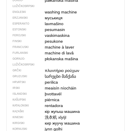
pałkańska mašina
DONJO­
LUŽIČKOSRPSKI
washing machine
ENGLESKI
муськиця
ERZJANSKI
lavmaŝino
ESPERANTO
pesumasin
ESTONSKI
vaskimaskina
FEROJSKI
pesukone
FINSKI
machine à laver
FRANCUSKI
machine di lavâ
FURLANSKI
płokanska mašina
GORNJO­
LUŽIČKOSRPSKI
πλυντήριο ρούχων
GRČKI
სარეცხი მანქანა
GRUZIJSKI
perilica
HRVATSKI
meaisín níocháin
IRSKI
þvottavél
ISLANDSKI
piérnica
KAŠUPSKI
rentadora
KATALONSKI
кір жуғыш машина
KAZAŠKI
洗衣机
xǐyījī
KINESKI
кир жуучу машина
KIRGISKI
jynn golhi
KORNIJSKI