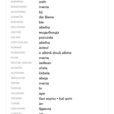
méh
MAĐARSKI
пчела
MAKEDONSKI
bij
NIZOZEMSKI
die Biene
NJEMAČKI
bie
NORVEŠKI
abelha
OKCITANSKI
мыдыбындз
OSETSKI
pszczoła
POLJSKI
abelha
PORTUGALSKI
avieul
ROMANŠ
o albină
două albine
RUMUNJSKI
пчела
RUSKI
seillean
ŠKOTSKI GAELSKI
včela
SLOVAČKI
čebela
SLOVENSKI
abeja
ŠPANJOLSKI
пчела
SRPSKI
bi
ŠVEDSKI
ape
TALIJANSKI
бал корты
•
bal qortı
TATARSKI
arı
TURSKI
бджола
UKRAJINSKI
ari
UZBEČKI