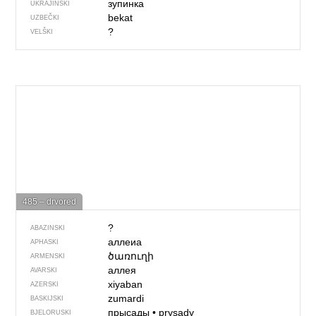
зупинка
UKRAJINSKI
bekat
UZBEČKI
?
VELŠKI
485 – drvored
?
ABAZINSKI
аллеиа
APHASKI
ծառուղի
ARMENSKI
аллея
AVARSKI
xiyaban
AZERSKI
zumardi
BASKIJSKI
прысады
•
prysady
BJELORUSKI