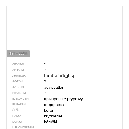
487 – začin
?
ABAZINSKI
?
APHASKI
համեմունքներ
ARMENSKI
?
AVARSKI
ədviyyatlar
AZERSKI
?
BASKIJSKI
прыправы
•
prypravy
BJELORUSKI
подправка
BUGARSKI
koření
ČEŠKI
krydderier
DANSKI
kóruški
DONJO­
LUŽIČKOSRPSKI