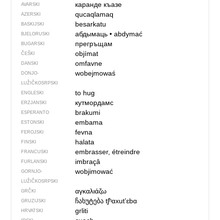
каранде къазе
AVARSKI
qucaqlamaq
AZERSKI
besarkatu
BASKIJSKI
абдымаць
•
abdymać
BJELORUSKI
прегръщам
BUGARSKI
objímat
ČEŠKI
omfavne
DANSKI
wobejmowaś
DONJO­
LUŽIČKOSRPSKI
to hug
ENGLESKI
кутмордамс
ERZJANSKI
brakumi
ESPERANTO
embama
ESTONSKI
fevna
FEROJSKI
halata
FINSKI
embrasser, étreindre
FRANCUSKI
imbraçâ
FURLANSKI
wobjimować
GORNJO­
LUŽIČKOSRPSKI
αγκαλιάζω
GRČKI
ჩახუტება
tʃʰɑxutʼɛbɑ
GRUZIJSKI
grliti
HRVATSKI