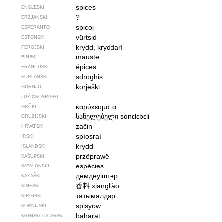
spices
ENGLESKI
?
ERZJANSKI
spicoj
ESPERANTO
vürtsid
ESTONSKI
krydd, kryddarí
FEROJSKI
mauste
FINSKI
épices
FRANCUSKI
sdroghis
FURLANSKI
korješki
GORNJO­
LUŽIČKOSRPSKI
καρύκευματα
GRČKI
სანელებელი
sɑnɛlɛbɛli
GRUZIJSKI
začin
HRVATSKI
spíosraí
IRSKI
krydd
ISLANDSKI
przëprawë
KAŠUPSKI
espècies
KATALONSKI
дәмдеуіштер
KAZAŠKI
香料
xiāngliào
KINESKI
татымалдар
KIRGISKI
spisyow
KORNIJSKI
baharat
KRIMSKOTATARSKI