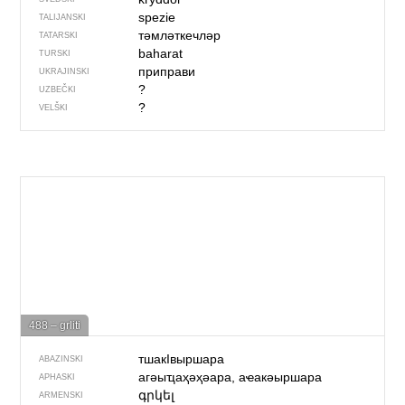
spezie
TALIJANSKI
тәмләткечләр
TATARSKI
baharat
TURSKI
приправи
UKRAJINSKI
?
UZBEČKI
?
VELŠKI
488 – grliti
тшакIвыршара
ABAZINSKI
агәыҵаҳәҳәара, аҽакәыршара
APHASKI
գրկել
ARMENSKI