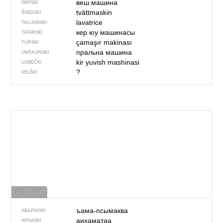
веш машина
SRPSKI
tvättmaskin
ŠVEDSKI
lavatrice
TALIJANSKI
кер юу машинасы
TATARSKI
çamaşır makinası
TURSKI
пральна машина
UKRAJINSKI
kir yuvish mashinasi
UZBEČKI
?
VELŠKI
483 – alat
ъама-псымаква
ABAZINSKI
аихамаҭәа
APHASKI