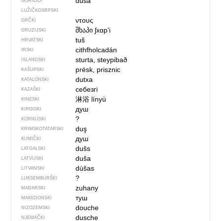
duša
GORNJO­
LUŽIČKOSRPSKI
ντους
GRČKI
შხაპი
ʃxɑpʼi
GRUZIJSKI
tuš
HRVATSKI
cithfholcadán
IRSKI
sturta, steypibað
ISLANDSKI
prësk, prisznic
KAŠUPSKI
dutxa
KATALONSKI
себезгі
KAZAŠKI
淋浴
línyù
KINESKI
душ
KIRGISKI
?
KORNIJSKI
duş
KRIMSKOTATARSKI
душ
KUMIČKI
dušs
LATGALSKI
duša
LATVIJSKI
dùšas
LITVANSKI
?
LUKSEMBURŠKI
zuhany
MAĐARSKI
туш
MAKEDONSKI
douche
NIZOZEMSKI
dusche
NJEMAČKI