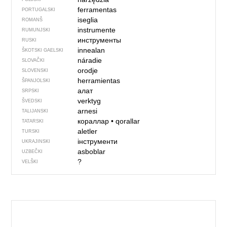
ferramentas
PORTUGALSKI
iseglia
ROMANŠ
instrumente
RUMUNJSKI
инструменты
RUSKI
innealan
ŠKOTSKI GAELSKI
náradie
SLOVAČKI
orodje
SLOVENSKI
herramientas
ŠPANJOLSKI
алат
SRPSKI
verktyg
ŠVEDSKI
arnesi
TALIJANSKI
кораллар
•
qorallar
TATARSKI
aletler
TURSKI
інструменти
UKRAJINSKI
asboblar
UZBEČKI
?
VELŠKI