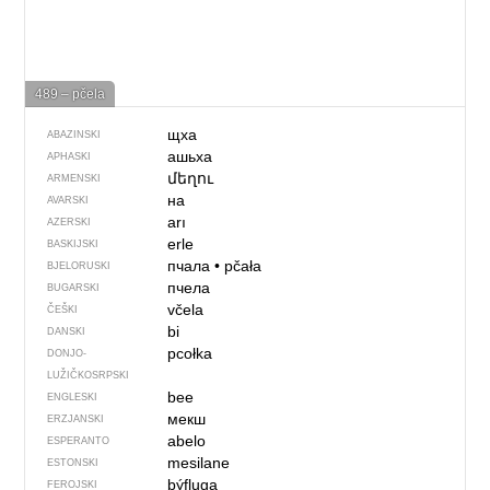
489 – pčela
щха
ABAZINSKI
ашьха
APHASKI
մեղու
ARMENSKI
на
AVARSKI
arı
AZERSKI
erle
BASKIJSKI
пчала
•
pčała
BJELORUSKI
пчела
BUGARSKI
včela
ČEŠKI
bi
DANSKI
pcołka
DONJO­
LUŽIČKOSRPSKI
bee
ENGLESKI
мекш
ERZJANSKI
abelo
ESPERANTO
mesilane
ESTONSKI
býfluga
FEROJSKI