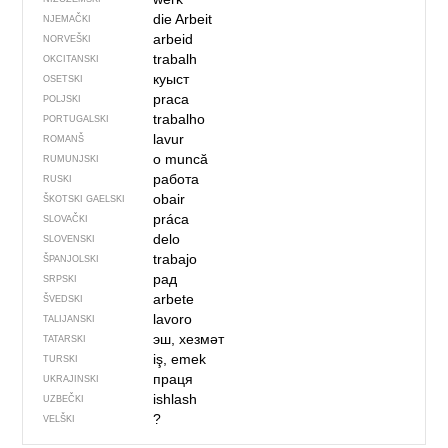
die Arbeit
NJEMAČKI
arbeid
NORVEŠKI
trabalh
OKCITANSKI
куыст
OSETSKI
praca
POLJSKI
trabalho
PORTUGALSKI
lavur
ROMANŠ
o muncă
RUMUNJSKI
работа
RUSKI
obair
ŠKOTSKI GAELSKI
práca
SLOVAČKI
delo
SLOVENSKI
trabajo
ŠPANJOLSKI
рад
SRPSKI
arbete
ŠVEDSKI
lavoro
TALIJANSKI
эш, хезмәт
TATARSKI
iş, emek
TURSKI
праця
UKRAJINSKI
ishlash
UZBEČKI
?
VELŠKI