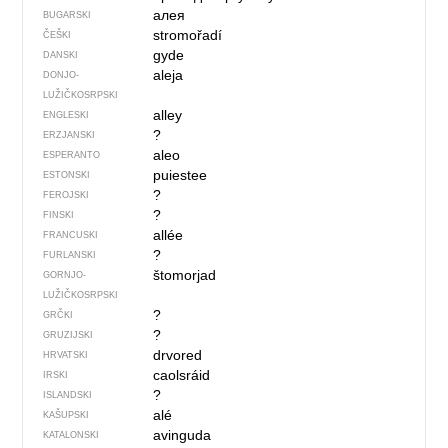
алея
BUGARSKI
stromořadí
ČEŠKI
gyde
DANSKI
aleja
DONJO­
LUŽIČKOSRPSKI
alley
ENGLESKI
?
ERZJANSKI
aleo
ESPERANTO
puiestee
ESTONSKI
?
FEROJSKI
?
FINSKI
allée
FRANCUSKI
?
FURLANSKI
štomorjad
GORNJO­
LUŽIČKOSRPSKI
?
GRČKI
?
GRUZIJSKI
drvored
HRVATSKI
caolsráid
IRSKI
?
ISLANDSKI
alé
KAŠUPSKI
avinguda
KATALONSKI