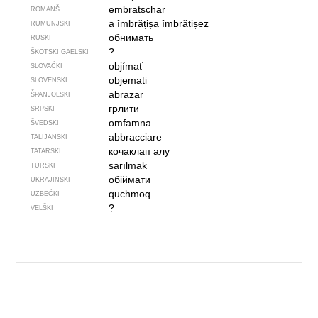
embratschar
ROMANŠ
a îmbrățișa
îmbrățișez
RUMUNJSKI
обнимать
RUSKI
?
ŠKOTSKI GAELSKI
objímať
SLOVAČKI
objemati
SLOVENSKI
abrazar
ŠPANJOLSKI
грлити
SRPSKI
omfamna
ŠVEDSKI
abbracciare
TALIJANSKI
кочаклап алу
TATARSKI
sarılmak
TURSKI
обіймати
UKRAJINSKI
quchmoq
UZBEČKI
?
VELŠKI