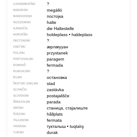
?
LUKSEMBURŠKI
megálló
MAĐARSKI
постојка
MAKEDONSKI
halte
NIZOZEMSKI
die Haltestelle
NJEMAČKI
holdeplass
•
haldeplass
NORVEŠKI
?
OKCITANSKI
ӕрлӕууан
OSETSKI
przystanek
POLJSKI
paragem
PORTUGALSKI
fermada
ROMANŠ
?
RUMUNJSKI
остановка
RUSKI
stad
ŠKOTSKI GAELSKI
zastávka
SLOVAČKI
postajališče
SLOVENSKI
parada
ŠPANJOLSKI
станица, стајалиште
SRPSKI
hållplats
ŠVEDSKI
fermata
TALIJANSKI
тукталыш
•
tuqtalış
TATARSKI
durak
TURSKI