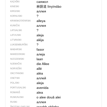
саяжол
KAZAŠKI
林荫道
línyìndào
KINESKI
аллея
KIRGISKI
?
KORNIJSKI
alleya
KRIMSKOTATARSKI
аллея
KUMIČKI
?
LATGALSKI
aleja
LATVIJSKI
alė́ja
LITVANSKI
?
LUKSEMBURŠKI
fasor
MAĐARSKI
алеја
MAKEDONSKI
laan
NIZOZEMSKI
die Allee
NJEMAČKI
allé
NORVEŠKI
alèa
OKCITANSKI
аллей
OSETSKI
aleja
POLJSKI
avenida
PORTUGALSKI
alea
ROMANŠ
o alee
două alei
RUMUNJSKI
аллея
RUSKI
craobh-shlighe
ŠKOTSKI GAELSKI