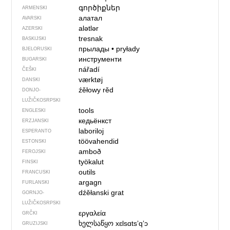
գործիքներ
ARMENSKI
алатал
AVARSKI
alətlər
AZERSKI
tresnak
BASKIJSKI
прылады
•
pryłady
BJELORUSKI
инструменти
BUGARSKI
nářadí
ČEŠKI
værktøj
DANSKI
źěłowy rěd
DONJO­
LUŽIČKOSRPSKI
tools
ENGLESKI
кедьёнкст
ERZJANSKI
laboriloj
ESPERANTO
töövahendid
ESTONSKI
amboð
FEROJSKI
työkalut
FINSKI
outils
FRANCUSKI
argagn
FURLANSKI
dźěłanski grat
GORNJO­
LUŽIČKOSRPSKI
εργαλεία
GRČKI
ხელსაწყო
xɛlsɑtsʼqʼɔ
GRUZIJSKI