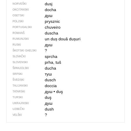
dusj
NORVEŠKI
docha
OKCITANSKI
душ
OSETSKI
prysznic
POLJSKI
chuveiro
PORTUGALSKI
duscha
ROMANŠ
un duș
două dușuri
RUMUNJSKI
душ
RUSKI
?
ŠKOTSKI GAELSKI
sprcha
SLOVAČKI
prha, tuš
SLOVENSKI
ducha
ŠPANJOLSKI
туш
SRPSKI
dusch
ŠVEDSKI
doccia
TALIJANSKI
душ
•
duş
TATARSKI
duş
TURSKI
душ
UKRAJINSKI
dush
UZBEČKI
?
VELŠKI