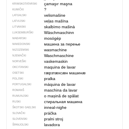
çamaşır maşna
KRIMSKOTATARSKI
?
KUMIČKI
velismašine
LATGALSKI
veļas mašīna
LATVIJSKI
skalbìmo mašinà
LITVANSKI
Wäschmaschinn
LUKSEMBURŠKI
mosógép
MAĐARSKI
машина за перење
MAKEDONSKI
wasmachine
NIZOZEMSKI
Waschmaschine
NJEMAČKI
vaskemaskin
NORVEŠKI
maquina de lavar
OKCITANSKI
гӕрзтӕхсӕн машинӕ
OSETSKI
pralka
POLJSKI
máquina de lavar
PORTUGALSKI
maschina da lavar
ROMANŠ
o mașină de spălat
RUMUNJSKI
стиральная машина
RUSKI
inneal-nighe
ŠKOTSKI GAELSKI
práčka
SLOVAČKI
pralni stroj
SLOVENSKI
lavadora
ŠPANJOLSKI