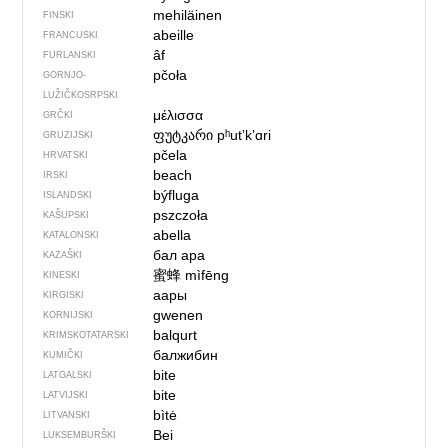
mehiläinen
FINSKI
abeille
FRANCUSKI
âf
FURLANSKI
pčoła
GORNJO­
LUŽIČKOSRPSKI
μέλισσα
GRČKI
ფუტკარი
pʰutʼkʼɑri
GRUZIJSKI
pčela
HRVATSKI
beach
IRSKI
býfluga
ISLANDSKI
pszczoła
KAŠUPSKI
abella
KATALONSKI
бал ара
KAZAŠKI
蜜蜂
mìfēng
KINESKI
аары
KIRGISKI
gwenen
KORNIJSKI
balqurt
KRIMSKOTATARSKI
балжибин
KUMIČKI
bite
LATGALSKI
bite
LATVIJSKI
bìtė
LITVANSKI
Bei
LUKSEMBURŠKI