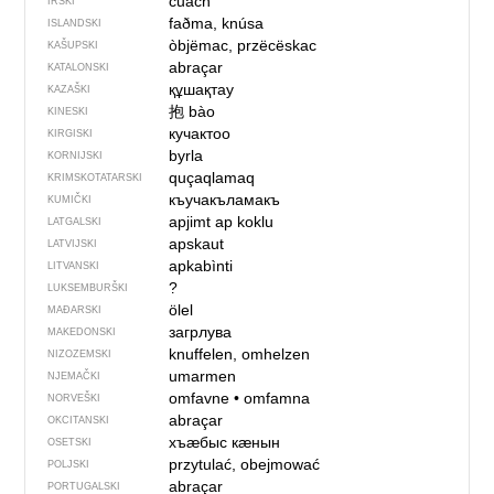
cuach
IRSKI
faðma, knúsa
ISLANDSKI
òbjëmac, przëcëskac
KAŠUPSKI
abraçar
KATALONSKI
құшақтау
KAZAŠKI
抱
bào
KINESKI
кучактоо
KIRGISKI
byrla
KORNIJSKI
quçaqlamaq
KRIMSKOTATARSKI
къучакъламакъ
KUMIČKI
apjimt ap koklu
LATGALSKI
apskaut
LATVIJSKI
apkabìnti
LITVANSKI
?
LUKSEMBURŠKI
ölel
MAĐARSKI
загрлува
MAKEDONSKI
knuffelen, omhelzen
NIZOZEMSKI
umarmen
NJEMAČKI
omfavne
•
omfamna
NORVEŠKI
abraçar
OKCITANSKI
хъӕбыс кӕнын
OSETSKI
przytulać, obejmować
POLJSKI
abraçar
PORTUGALSKI