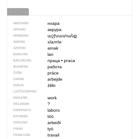
481 – rad
нхара
ABAZINSKI
акрура
APHASKI
աշխատանք
ARMENSKI
хIалтIи
AVARSKI
əmək
AZERSKI
lan
BASKIJSKI
праца
•
praca
BJELORUSKI
работа
BUGARSKI
práce
ČEŠKI
arbejde
DANSKI
źěło
DONJO­
LUŽIČKOSRPSKI
work
ENGLESKI
?
ERZJANSKI
laboro
ESPERANTO
töö
ESTONSKI
arbeiði
FEROJSKI
työ
FINSKI
travail
FRANCUSKI