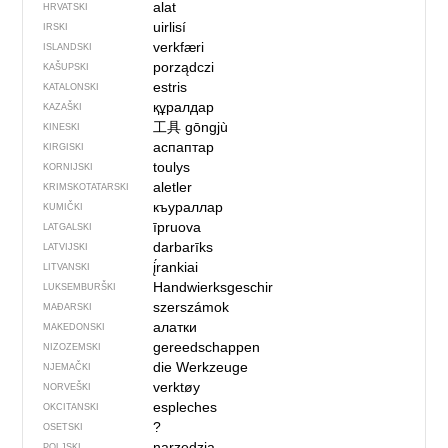
alat
HRVATSKI
uirlisí
IRSKI
verkfæri
ISLANDSKI
porządczi
KAŠUPSKI
estris
KATALONSKI
құралдар
KAZAŠKI
工具
gōngjù
KINESKI
аспаптар
KIRGISKI
toulys
KORNIJSKI
aletler
KRIMSKOTATARSKI
къураллар
KUMIČKI
īpruova
LATGALSKI
darbarīks
LATVIJSKI
į́rankiai
LITVANSKI
Handwierksgeschir
LUKSEMBURŠKI
szerszámok
MAĐARSKI
алатки
MAKEDONSKI
gereedschappen
NIZOZEMSKI
die Werkzeuge
NJEMAČKI
verktøy
NORVEŠKI
espleches
OKCITANSKI
?
OSETSKI
narzędzia
POLJSKI