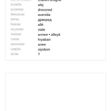
alej
SLOVAČKI
drevored
SLOVENSKI
avenida
ŠPANJOLSKI
дрворед
SRPSKI
allé
ŠVEDSKI
viale
TALIJANSKI
аллея
•
alleyä
TATARSKI
hıyaban
TURSKI
алея
UKRAJINSKI
xiyobon
UZBEČKI
?
VELŠKI