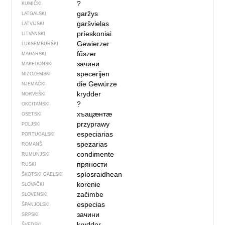
?
KUMIČKI
garžys
LATGALSKI
garšvielas
LATVIJSKI
príeskoniai
LITVANSKI
Gewierzer
LUKSEMBURŠKI
fűszer
MAĐARSKI
зачини
MAKEDONSKI
specerijen
NIZOZEMSKI
die Gewürze
NJEMAČKI
krydder
NORVEŠKI
?
OKCITANSKI
хъацӕнтӕ
OSETSKI
przyprawy
POLJSKI
especiarias
PORTUGALSKI
spezarias
ROMANŠ
condimente
RUMUNJSKI
пряности
RUSKI
spìosraidhean
ŠKOTSKI GAELSKI
korenie
SLOVAČKI
začimbe
SLOVENSKI
especias
ŠPANJOLSKI
зачини
SRPSKI
kryddor
ŠVEDSKI