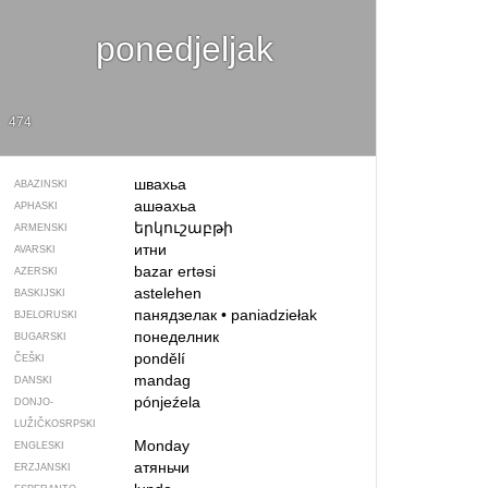
ponedjeljak
474
швахьа
ABAZINSKI
ашәахьа
APHASKI
երկուշաբթի
ARMENSKI
итни
AVARSKI
bazar ertəsi
AZERSKI
astelehen
BASKIJSKI
панядзелак
•
paniadziełak
BJELORUSKI
понеделник
BUGARSKI
pondělí
ČEŠKI
mandag
DANSKI
pónjeźela
DONJO­
LUŽIČKOSRPSKI
Monday
ENGLESKI
атяньчи
ERZJANSKI