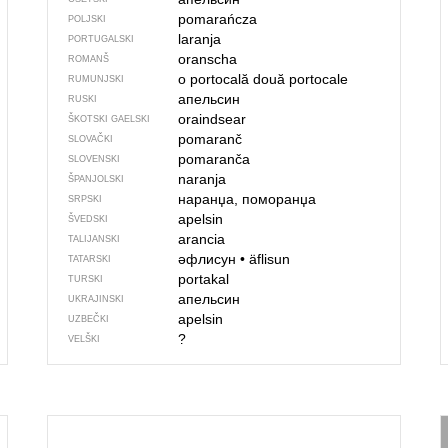
pomarańcza
POLJSKI
laranja
PORTUGALSKI
oranscha
ROMANŠ
o portocală
două portocale
RUMUNJSKI
апельсин
RUSKI
oraindsear
ŠKOTSKI GAELSKI
pomaranč
SLOVAČKI
pomaranča
SLOVENSKI
naranja
ŠPANJOLSKI
наранџа, поморанџа
SRPSKI
apelsin
ŠVEDSKI
arancia
TALIJANSKI
әфлисун
•
äflisun
TATARSKI
portakal
TURSKI
апельсин
UKRAJINSKI
apelsin
UZBEČKI
?
VELŠKI