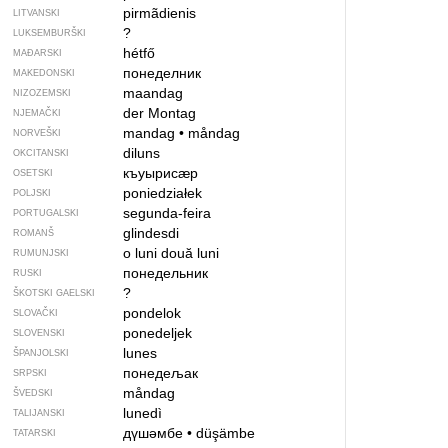
pirmãdienis
LITVANSKI
?
LUKSEMBURŠKI
hétfő
MAĐARSKI
понеделник
MAKEDONSKI
maandag
NIZOZEMSKI
der Montag
NJEMAČKI
mandag
•
måndag
NORVEŠKI
diluns
OKCITANSKI
къуырисӕр
OSETSKI
poniedziałek
POLJSKI
segunda-feira
PORTUGALSKI
glindesdi
ROMANŠ
o luni
două luni
RUMUNJSKI
понедельник
RUSKI
?
ŠKOTSKI GAELSKI
pondelok
SLOVAČKI
ponedeljek
SLOVENSKI
lunes
ŠPANJOLSKI
понедељак
SRPSKI
måndag
ŠVEDSKI
lunedì
TALIJANSKI
дүшәмбе
•
düşämbe
TATARSKI