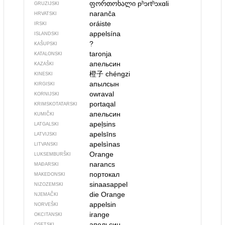
ფორთოხალი
pʰɔrtʰɔxɑli
GRUZIJSKI
naranča
HRVATSKI
oráiste
IRSKI
appelsína
ISLANDSKI
?
KAŠUPSKI
taronja
KATALONSKI
апельсин
KAZAŠKI
橙子
chéngzi
KINESKI
апылсын
KIRGISKI
owraval
KORNIJSKI
portaqal
KRIMSKOTATARSKI
апельсин
KUMIČKI
apeļsins
LATGALSKI
apelsīns
LATVIJSKI
apelsìnas
LITVANSKI
Orange
LUKSEMBURŠKI
narancs
MAĐARSKI
портокал
MAKEDONSKI
sinaasappel
NIZOZEMSKI
die Orange
NJEMAČKI
appelsin
NORVEŠKI
irange
OKCITANSKI
апельсин
OSETSKI