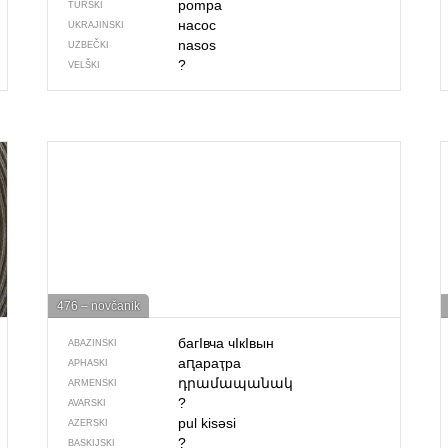
pompa
TURSKI
насос
UKRAJINSKI
nasos
UZBEČKI
?
VELŠKI
476 – novčanik
багIвча чIкIвын
ABAZINSKI
аԥараҭра
APHASKI
դրամապանակ
ARMENSKI
?
AVARSKI
pul kisəsi
AZERSKI
?
BASKIJSKI