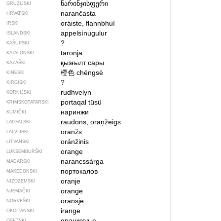
ნარინჯისფერი
GRUZIJSKI
narančasta
HRVATSKI
oráiste, flannbhuí
IRSKI
appelsínugulur
ISLANDSKI
?
KAŠUPSKI
taronja
KATALONSKI
қызғылт сары
KAZAŠKI
橙色
chéngsè
KINESKI
?
KIRGISKI
rudhvelyn
KORNIJSKI
portaqal tüsü
KRIMSKOTATARSKI
наринжи
KUMIČKI
raudons, oraņžeigs
LATGALSKI
oranžs
LATVIJSKI
oránžinis
LITVANSKI
orange
LUKSEMBURŠKI
narancssárga
MAĐARSKI
портокалов
MAKEDONSKI
oranje
NIZOZEMSKI
orange
NJEMAČKI
oransje
NORVEŠKI
irange
OKCITANSKI
оранжхуыз
OSETSKI