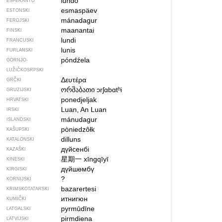
lundo
ESPERANTO
esmaspäev
ESTONSKI
mánadagur
FEROJSKI
maanantai
FINSKI
lundi
FRANCUSKI
lunis
FURLANSKI
póndźela
GORNJO­
LUŽIČKOSRPSKI
Δευτέρα
GRČKI
ორშაბათი
ɔrʃɑbɑtʰi
GRUZIJSKI
ponedjeljak
HRVATSKI
Luan, An Luan
IRSKI
mánudagur
ISLANDSKI
pòniedzôłk
KAŠUPSKI
dilluns
KATALONSKI
дүйсенбі
KAZAŠKI
星期一
xīngqīyī
KINESKI
дүйшөмбү
KIRGISKI
?
KORNIJSKI
bazarertesi
KRIMSKOTATARSKI
итнигюн
KUMIČKI
pyrmūdīne
LATGALSKI
pirmdiena
LATVIJSKI