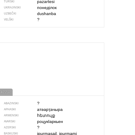
pazartesi
TURSKI
понеділок
UKRAJINSKI
dushanba
UZBEČKI
?
VELŠKI
477 –
?
ABAZINSKI
атәарҭачыра
APHASKI
հետույք
ARMENSKI
роцукIаркьен
AVARSKI
?
AZERSKI
ipurmasail, ipurmami
BASKIJSKI