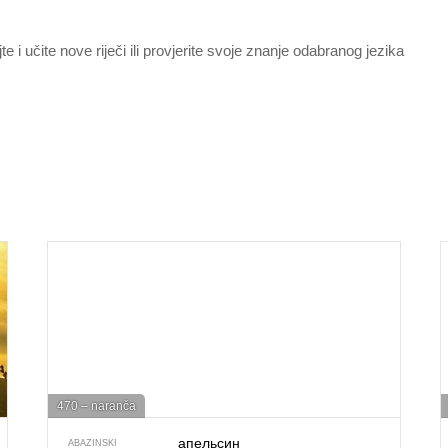
jte i učite nove riječi ili provjerite svoje znanje odabranog jezika
470 – naranča
апельсин
ABAZINSKI