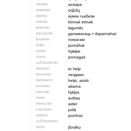
ахәара
APHASKI
օգնել
ARMENSKI
кумек гьабизе
AVARSKI
kömək etmək
AZERSKI
lagundu
BASKIJSKI
дапамагаць
•
dapamahać
BJELORUSKI
помагам
BUGARSKI
pomáhat
ČEŠKI
hjælpe
DANSKI
pomagaś
DONJO­
LUŽIČKOSRPSKI
to help
ENGLESKI
лездамс
ERZJANSKI
helpi, asisti
ESPERANTO
aitama
ESTONSKI
hjálpa
FEROJSKI
auttaa
FINSKI
aider
FRANCUSKI
judâ
FURLANSKI
pomhać
GORNJO­
LUŽIČKOSRPSKI
βοηθώ
GRČKI