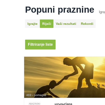
Popuni praznine
Igra
Igrajte
Riječi
Vaši rezultati
Rekordi
Filtriranje liste
469 – pomagati
цхърыгIара
ABAZINSKI