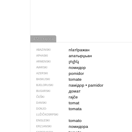
472 – rajčica
пIатIражан
ABAZINSKI
апатырџьан
APHASKI
լոլիկ
ARMENSKI
помидор
AVARSKI
pomidor
AZERSKI
tomate
BASKIJSKI
памідор
•
pamidor
BJELORUSKI
домат
BUGARSKI
rajče
ČEŠKI
tomat
DANSKI
tomata
DONJO­
LUŽIČKOSRPSKI
tomato
ENGLESKI
помидора
ERZJANSKI