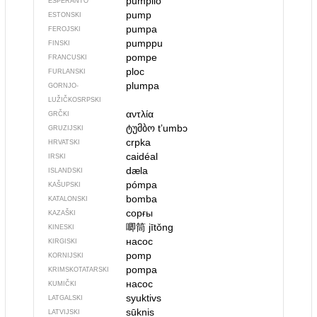
pumpilo
ESPERANTO
pump
ESTONSKI
pumpa
FEROJSKI
pumppu
FINSKI
pompe
FRANCUSKI
ploc
FURLANSKI
plumpa
GORNJO­
LUŽIČKOSRPSKI
αντλία
GRČKI
ტუმბო
tʼumbɔ
GRUZIJSKI
crpka
HRVATSKI
caidéal
IRSKI
dæla
ISLANDSKI
pómpa
KAŠUPSKI
bomba
KATALONSKI
сорғы
KAZAŠKI
唧筒
jītǒng
KINESKI
насос
KIRGISKI
pomp
KORNIJSKI
pompa
KRIMSKOTATARSKI
насос
KUMIČKI
syuktivs
LATGALSKI
sūknis
LATVIJSKI