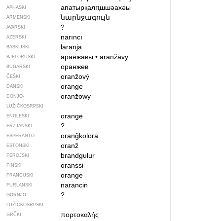
апатырқалԥшшәахәы
APHASKI
նարնջագույն
ARMENSKI
?
AVARSKI
narıncı
AZERSKI
laranja
BASKIJSKI
аранжавы
•
aranžavy
BJELORUSKI
оранжев
BUGARSKI
oranžový
ČEŠKI
orange
DANSKI
oranžowy
DONJO­
LUŽIČKOSRPSKI
orange
ENGLESKI
?
ERZJANSKI
oranĝkolora
ESPERANTO
oranž
ESTONSKI
brandgulur
FEROJSKI
oranssi
FINSKI
orange
FRANCUSKI
narancin
FURLANSKI
?
GORNJO­
LUŽIČKOSRPSKI
πορτοκαλής
GRČKI