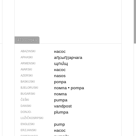
473 – crpka
насос
ABAZINSKI
аԥсыԥҭарчага
APHASKI
պոմպ
ARMENSKI
насос
AVARSKI
nasos
AZERSKI
ponpa
BASKIJSKI
помпа
•
pompa
BJELORUSKI
помпа
BUGARSKI
pumpa
ČEŠKI
vandpost
DANSKI
plumpa
DONJO­
LUŽIČKOSRPSKI
pump
ENGLESKI
насос
ERZJANSKI