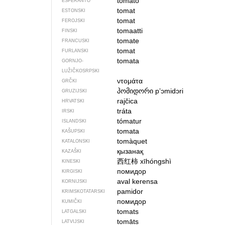
tomato
ESPERANTO
tomat
ESTONSKI
tomat
FEROJSKI
tomaatti
FINSKI
tomate
FRANCUSKI
tomat
FURLANSKI
tomata
GORNJO­
LUŽIČKOSRPSKI
ντομάτα
GRČKI
პომიდორი
pʼɔmidɔri
GRUZIJSKI
rajčica
HRVATSKI
tráta
IRSKI
tómatur
ISLANDSKI
tomata
KAŠUPSKI
tomàquet
KATALONSKI
қызанақ
KAZAŠKI
西红柿
xīhóngshì
KINESKI
помидор
KIRGISKI
aval kerensa
KORNIJSKI
pamidor
KRIMSKOTATARSKI
помидор
KUMIČKI
tomats
LATGALSKI
tomāts
LATVIJSKI