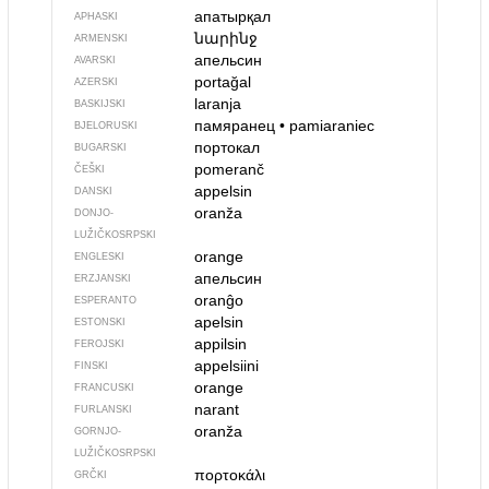
апатырқал
APHASKI
նարինջ
ARMENSKI
апельсин
AVARSKI
portağal
AZERSKI
laranja
BASKIJSKI
памяранец
•
pamiaraniec
BJELORUSKI
портокал
BUGARSKI
pomeranč
ČEŠKI
appelsin
DANSKI
oranža
DONJO­
LUŽIČKOSRPSKI
orange
ENGLESKI
апельсин
ERZJANSKI
oranĝo
ESPERANTO
apelsin
ESTONSKI
appilsin
FEROJSKI
appelsiini
FINSKI
orange
FRANCUSKI
narant
FURLANSKI
oranža
GORNJO­
LUŽIČKOSRPSKI
πορτοκάλι
GRČKI