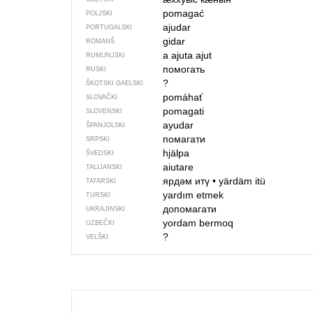
pomagać
POLJSKI
ajudar
PORTUGALSKI
gidar
ROMANŠ
a ajuta
ajut
RUMUNJSKI
помогать
RUSKI
?
ŠKOTSKI GAELSKI
pomáhať
SLOVAČKI
pomagati
SLOVENSKI
ayudar
ŠPANJOLSKI
помагати
SRPSKI
hjälpa
ŠVEDSKI
aiutare
TALIJANSKI
ярдәм итү
•
yärdäm itü
TATARSKI
yardım etmek
TURSKI
допомагати
UKRAJINSKI
yordam bermoq
UZBEČKI
?
VELŠKI