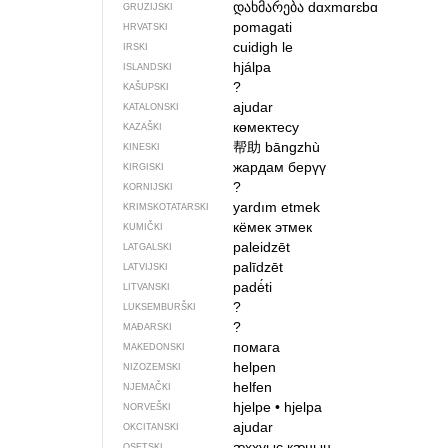
დახმარება
dɑxmɑrɛbɑ
GRUZIJSKI
pomagati
HRVATSKI
cuidigh le
IRSKI
hjálpa
ISLANDSKI
?
KAŠUPSKI
ajudar
KATALONSKI
көмектесу
KAZAŠKI
帮助
bāngzhù
KINESKI
жардам берүү
KIRGISKI
?
KORNIJSKI
yardım etmek
KRIMSKOTATARSKI
кёмек этмек
KUMIČKI
paleidzēt
LATGALSKI
palīdzēt
LATVIJSKI
padė́ti
LITVANSKI
?
LUKSEMBURŠKI
?
MAĐARSKI
помага
MAKEDONSKI
helpen
NIZOZEMSKI
helfen
NJEMAČKI
hjelpe
•
hjelpa
NORVEŠKI
ajudar
OKCITANSKI
ӕххуыс кӕнын
OSETSKI