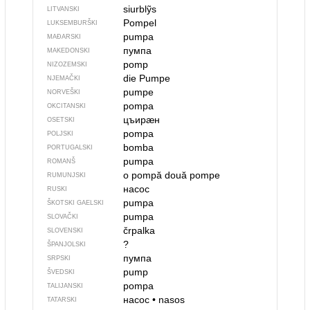
siurblỹs
LITVANSKI
Pompel
LUKSEMBURŠKI
pumpa
MAĐARSKI
пумпа
MAKEDONSKI
pomp
NIZOZEMSKI
die Pumpe
NJEMAČKI
pumpe
NORVEŠKI
pompa
OKCITANSKI
цъирӕн
OSETSKI
pompa
POLJSKI
bomba
PORTUGALSKI
pumpa
ROMANŠ
o pompă
două pompe
RUMUNJSKI
насос
RUSKI
pumpa
ŠKOTSKI GAELSKI
pumpa
SLOVAČKI
črpalka
SLOVENSKI
?
ŠPANJOLSKI
пумпа
SRPSKI
pump
ŠVEDSKI
pompa
TALIJANSKI
насос
•
nasos
TATARSKI