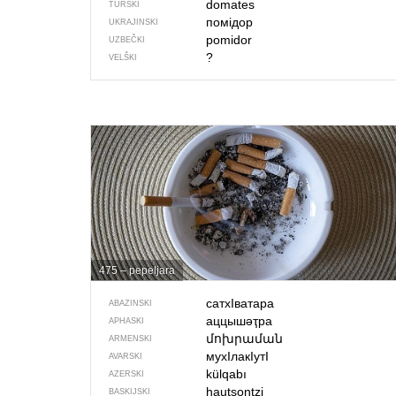
domates
TURSKI
помідор
UKRAJINSKI
pomidor
UZBEČKI
?
VELŠKI
475 – pepeljara
сатхIватара
ABAZINSKI
аццышәҭра
APHASKI
մոխրաման
ARMENSKI
мухIлакIутI
AVARSKI
külqabı
AZERSKI
hautsontzi
BASKIJSKI