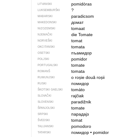
pomidòras
LITVANSKI
?
LUKSEMBURŠKI
paradicsom
MAĐARSKI
домат
MAKEDONSKI
tomaat
NIZOZEMSKI
die Tomate
NJEMAČKI
tomat
NORVEŠKI
tomata
OKCITANSKI
пъамидор
OSETSKI
pomidor
POLJSKI
tomate
PORTUGALSKI
tomata
ROMANŠ
o roșie
două roșii
RUMUNJSKI
помидор
RUSKI
tomàto
ŠKOTSKI GAELSKI
rajčiak
SLOVAČKI
paradižnik
SLOVENSKI
tomate
ŠPANJOLSKI
парадајз
SRPSKI
tomat
ŠVEDSKI
pomodoro
TALIJANSKI
помидор
•
pomidor
TATARSKI