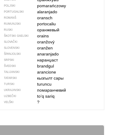
pomarańczowy
POLJSKI
alaranjado
PORTUGALSKI
oransch
ROMANŠ
portocaliu
RUMUNJSKI
оранжевый
RUSKI
orains
ŠKOTSKI GAELSKI
oranžový
SLOVAČKI
oranžen
SLOVENSKI
anaranjado
ŠPANJOLSKI
наранџаст
SRPSKI
brandgul
ŠVEDSKI
arancione
TALIJANSKI
кызгылт сары
TATARSKI
turuncu
TURSKI
помаранчевий
UKRAJINSKI
to‘q sariq
UZBEČKI
?
VELŠKI