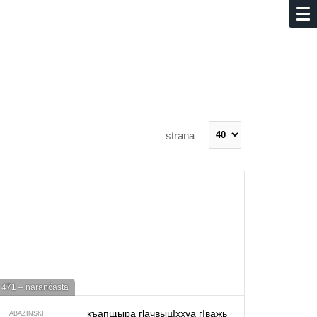
strana
471 – narančasta
къапщыра гlачвыцIххуа гIважь
ABAZINSKI