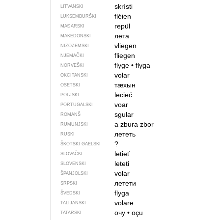
skrìsti
LITVANSKI
fléien
LUKSEMBURŠKI
repül
MAĐARSKI
лета
MAKEDONSKI
vliegen
NIZOZEMSKI
fliegen
NJEMAČKI
flyge
•
flyga
NORVEŠKI
volar
OKCITANSKI
тӕхын
OSETSKI
lecieć
POLJSKI
voar
PORTUGALSKI
sgular
ROMANŠ
a zbura
zbor
RUMUNJSKI
лететь
RUSKI
?
ŠKOTSKI GAELSKI
letieť
SLOVAČKI
leteti
SLOVENSKI
volar
ŠPANJOLSKI
летети
SRPSKI
flyga
ŠVEDSKI
volare
TALIJANSKI
очу
•
oçu
TATARSKI