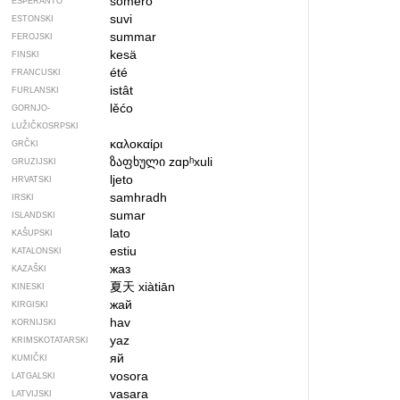
somero
ESPERANTO
suvi
ESTONSKI
summar
FEROJSKI
kesä
FINSKI
été
FRANCUSKI
istât
FURLANSKI
lěćo
GORNJO­
LUŽIČKOSRPSKI
καλοκαίρι
GRČKI
ზაფხული
zɑpʰxuli
GRUZIJSKI
ljeto
HRVATSKI
samhradh
IRSKI
sumar
ISLANDSKI
lato
KAŠUPSKI
estiu
KATALONSKI
жаз
KAZAŠKI
夏天
xiàtiān
KINESKI
жай
KIRGISKI
hav
KORNIJSKI
yaz
KRIMSKOTATARSKI
яй
KUMIČKI
vosora
LATGALSKI
vasara
LATVIJSKI