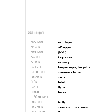
292 – letjeti
пссгIара
ABAZINSKI
аԥырра
APHASKI
թռչել
ARMENSKI
боржине
AVARSKI
uçmaq
AZERSKI
hegan egin, hegaldatu
BASKIJSKI
ляцець
•
lacieć
BJELORUSKI
летя
BUGARSKI
letět
ČEŠKI
flyve
DANSKI
leśeś
DONJO­
LUŽIČKOSRPSKI
to fly
ENGLESKI
ливтямс, ливтнемс
ERZJANSKI