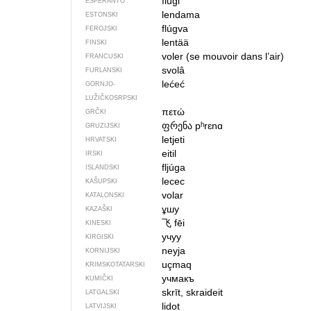
flugi
ESPERANTO
lendama
ESTONSKI
flúgva
FEROJSKI
lentää
FINSKI
voler (se mouvoir dans l’air)
FRANCUSKI
svolâ
FURLANSKI
lećeć
GORNJO­
LUŽIČKOSRPSKI
πετώ
GRČKI
ფრენა
pʰrɛnɑ
GRUZIJSKI
letjeti
HRVATSKI
eitil
IRSKI
fljúga
ISLANDSKI
lecec
KAŠUPSKI
volar
KATALONSKI
ұшу
KAZAŠKI
飞
fēi
KINESKI
учуу
KIRGISKI
neyja
KORNIJSKI
uçmaq
KRIMSKOTATARSKI
учмакъ
KUMIČKI
skrīt, skraideit
LATGALSKI
lidot
LATVIJSKI