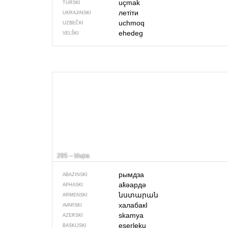
uçmak
TURSKI
летіти
UKRAJINSKI
uchmoq
UZBEČKI
ehedeg
VELŠKI
295 – klupa
рымдза
ABAZINSKI
аҟәардә
APHASKI
նստարան
ARMENSKI
халабакI
AVARSKI
skamya
AZERSKI
eserleku
BASKIJSKI