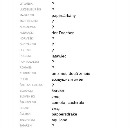
?
LITVANSKI
?
LUKSEMBURŠKI
papírsárkány
MAĐARSKI
?
MAKEDONSKI
?
NIZOZEMSKI
der Drachen
NJEMAČKI
?
NORVEŠKI
?
OKCITANSKI
?
OSETSKI
latawiec
POLJSKI
?
PORTUGALSKI
?
ROMANŠ
un zmeu
două zmeie
RUMUNJSKI
воздушный змей
RUSKI
?
ŠKOTSKI GAELSKI
šarkan
SLOVAČKI
zmaj
SLOVENSKI
cometa, cachirulo
ŠPANJOLSKI
змај
SRPSKI
pappersdrake
ŠVEDSKI
aquilone
TALIJANSKI
?
TATARSKI