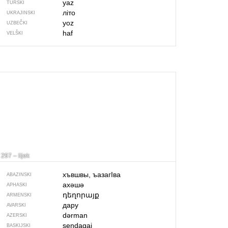
yaz
TURSKI
літо
UKRAJINSKI
yoz
UZBEČKI
haf
VELŠKI
297 – lijek
хъвшвы, ъазагIва
ABAZINSKI
ахәшә
APHASKI
դեղորայք
ARMENSKI
дару
AVARSKI
dərman
AZERSKI
sendagai
BASKIJSKI