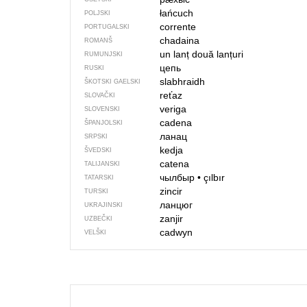
łańcuch
POLJSKI
corrente
PORTUGALSKI
chadaina
ROMANŠ
un lanț
două lanțuri
RUMUNJSKI
цепь
RUSKI
slabhraidh
ŠKOTSKI GAELSKI
reťaz
SLOVAČKI
veriga
SLOVENSKI
cadena
ŠPANJOLSKI
ланац
SRPSKI
kedja
ŠVEDSKI
catena
TALIJANSKI
чылбыр
•
çılbır
TATARSKI
zincir
TURSKI
ланцюг
UKRAJINSKI
zanjir
UZBEČKI
cadwyn
VELŠKI