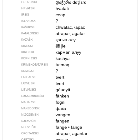
დაჭერა
dɑtʃʼɛrɑ
GRUZIJSKI
hvatati
HRVATSKI
ceap
IRSKI
?
ISLANDSKI
chwatac, łapac
KAŠUPSKI
atrapar, agafar
KATALONSKI
қағып алу
KAZAŠKI
接
jiē
KINESKI
кармап алуу
KIRGISKI
kachya
KORNIJSKI
tutmaq
KRIMSKOTATARSKI
?
KUMIČKI
tvert
LATGALSKI
tvert
LATVIJSKI
gáudyti
LITVANSKI
fänken
LUKSEMBURŠKI
fogni
MAĐARSKI
фаќа
MAKEDONSKI
vangen
NIZOZEMSKI
fangen
NJEMAČKI
fange
•
fanga
NORVEŠKI
atrapar, agantar
OKCITANSKI
ахсын
OSETSKI