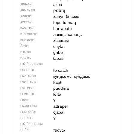
акра
APHASKI
բռնել
ARMENSKI
хапун босизе
AVARSKI
topu tutmaq
AZERSKI
harrapatu
BASKIJSKI
лавіць, хапаць
BJELORUSKI
хващам
BUGARSKI
chytat
ČEŠKI
gribe
DANSKI
łapaś
DONJO­
LUŽIČKOSRPSKI
to catch
ENGLESKI
кундсемс, кундамс
ERZJANSKI
kapti
ESPERANTO
püüdma
ESTONSKI
lofta
FEROJSKI
?
FINSKI
attraper
FRANCUSKI
cjapâ
FURLANSKI
?
GORNJO­
LUŽIČKOSRPSKI
πιάνω
GRČKI