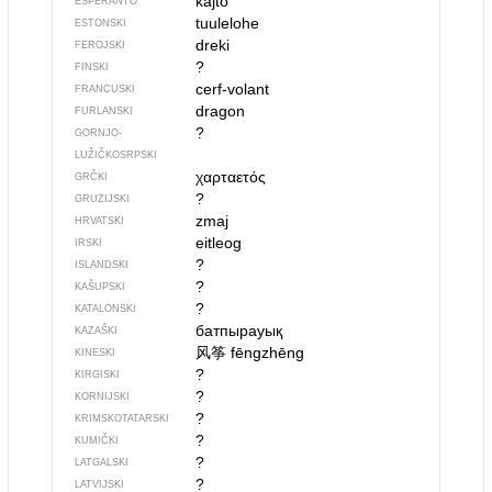
kajto
ESPERANTO
tuulelohe
ESTONSKI
dreki
FEROJSKI
?
FINSKI
cerf-volant
FRANCUSKI
dragon
FURLANSKI
?
GORNJO­
LUŽIČKOSRPSKI
χαρταετός
GRČKI
?
GRUZIJSKI
zmaj
HRVATSKI
eitleog
IRSKI
?
ISLANDSKI
?
KAŠUPSKI
?
KATALONSKI
батпырауық
KAZAŠKI
风筝
fēngzhēng
KINESKI
?
KIRGISKI
?
KORNIJSKI
?
KRIMSKOTATARSKI
?
KUMIČKI
?
LATGALSKI
?
LATVIJSKI