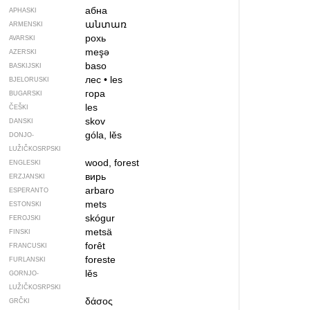
абна
APHASKI
անտառ
ARMENSKI
рохь
AVARSKI
meşə
AZERSKI
baso
BASKIJSKI
лес
•
les
BJELORUSKI
гора
BUGARSKI
les
ČEŠKI
skov
DANSKI
góla, lěs
DONJO­
LUŽIČKOSRPSKI
wood, forest
ENGLESKI
вирь
ERZJANSKI
arbaro
ESPERANTO
mets
ESTONSKI
skógur
FEROJSKI
metsä
FINSKI
forêt
FRANCUSKI
foreste
FURLANSKI
lěs
GORNJO­
LUŽIČKOSRPSKI
δάσος
GRČKI