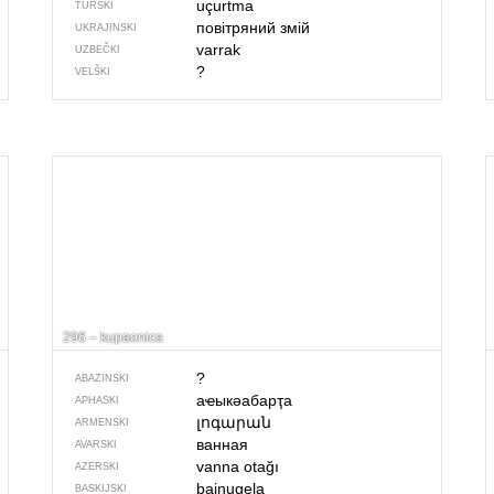
uçurtma
TURSKI
повітряний змій
UKRAJINSKI
varrak
UZBEČKI
?
VELŠKI
296 – kupaonica
?
ABAZINSKI
аҽыкәабарҭа
APHASKI
լոգարան
ARMENSKI
ванная
AVARSKI
vanna otağı
AZERSKI
bainugela
BASKIJSKI