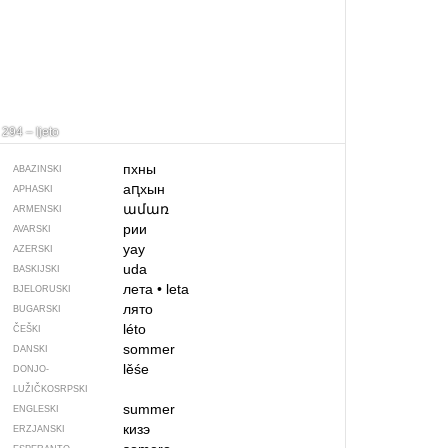
294 – ljeto
пхны
ABAZINSKI
аԥхын
APHASKI
ամառ
ARMENSKI
рии
AVARSKI
yay
AZERSKI
uda
BASKIJSKI
лета
•
leta
BJELORUSKI
лято
BUGARSKI
léto
ČEŠKI
sommer
DANSKI
lěśe
DONJO­
LUŽIČKOSRPSKI
summer
ENGLESKI
кизэ
ERZJANSKI