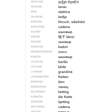
ჯაჭვი
dʒɑtʃʼvi
GRUZIJSKI
lanac
HRVATSKI
slabhra
IRSKI
keðja
ISLANDSKI
lińcuch, wãzëskò
KAŠUPSKI
cadena
KATALONSKI
шынжыр
KAZAŠKI
链子
liànzi
KINESKI
чынжыр
KIRGISKI
kadon
KORNIJSKI
zıncır
KRIMSKOTATARSKI
шынжыр
KUMIČKI
karški
LATGALSKI
ķēde
LATVIJSKI
grandìnė
LITVANSKI
Ketten
LUKSEMBURŠKI
lánc
MAĐARSKI
ланец
MAKEDONSKI
ketting
NIZOZEMSKI
die Kette
NJEMAČKI
kjetting
NORVEŠKI
cadena
OKCITANSKI
рӕхыс
OSETSKI