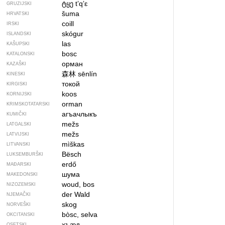
ტყე
tʼqʼɛ
GRUZIJSKI
šuma
HRVATSKI
coill
IRSKI
skógur
ISLANDSKI
las
KAŠUPSKI
bosc
KATALONSKI
орман
KAZAŠKI
森林
sēnlín
KINESKI
токой
KIRGISKI
koos
KORNIJSKI
orman
KRIMSKOTATARSKI
агъачлыкъ
KUMIČKI
mežs
LATGALSKI
mežs
LATVIJSKI
mìškas
LITVANSKI
Bësch
LUKSEMBURŠKI
erdő
MAĐARSKI
шума
MAKEDONSKI
woud, bos
NIZOZEMSKI
der Wald
NJEMAČKI
skog
NORVEŠKI
bòsc, selva
OKCITANSKI
хъӕд
OSETSKI