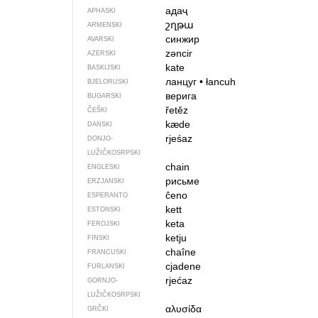
адаҷ
APHASKI
շղթա
ARMENSKI
синжир
AVARSKI
zəncir
AZERSKI
kate
BASKIJSKI
ланцуг
•
łancuh
BJELORUSKI
верига
BUGARSKI
řetěz
ČEŠKI
kæde
DANSKI
rjeśaz
DONJO­
LUŽIČKOSRPSKI
chain
ENGLESKI
рисьме
ERZJANSKI
ĉeno
ESPERANTO
kett
ESTONSKI
keta
FEROJSKI
ketju
FINSKI
chaîne
FRANCUSKI
cjadene
FURLANSKI
rjećaz
GORNJO­
LUŽIČKOSRPSKI
αλυσίδα
GRČKI