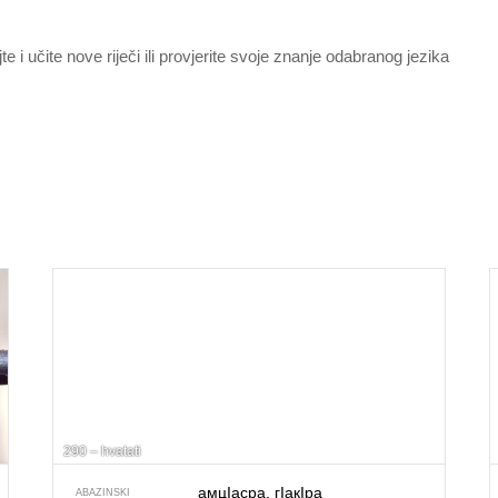
jte i učite nove riječi ili provjerite svoje znanje odabranog jezika
290 – hvatati
амцIасра, гIакIра
ABAZINSKI