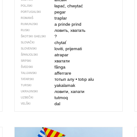
łapać, chwytać
POLJSKI
pegar
PORTUGALSKI
traplar
ROMANŠ
a prinde
prind
RUMUNJSKI
ловить, хватать
RUSKI
?
ŠKOTSKI GAELSKI
chytať
SLOVAČKI
loviti, prijemati
SLOVENSKI
atrapar
ŠPANJOLSKI
хватати
SRPSKI
fånga
ŠVEDSKI
afferrare
TALIJANSKI
тотып алу
•
totıp alu
TATARSKI
yakalamak
TURSKI
ловити, хапати
UKRAJINSKI
tutmoq
UZBEČKI
dal
VELŠKI