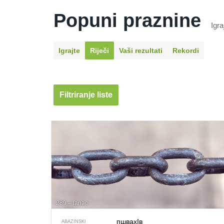
Popuni praznine
Igra
Igrajte
Riječi
Vaši rezultati
Rekordi
Filtriranje liste
289 – lanac
пшвахIв
ABAZINSKI