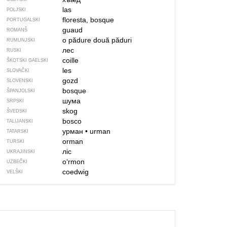
las
POLJSKI
floresta, bosque
PORTUGALSKI
guaud
ROMANŠ
o pădure
două păduri
RUMUNJSKI
лес
RUSKI
coille
ŠKOTSKI GAELSKI
les
SLOVAČKI
gozd
SLOVENSKI
bosque
ŠPANJOLSKI
шума
SRPSKI
skog
ŠVEDSKI
bosco
TALIJANSKI
урман
•
urman
TATARSKI
orman
TURSKI
ліс
UKRAJINSKI
oʻrmon
UZBEČKI
coedwig
VELŠKI