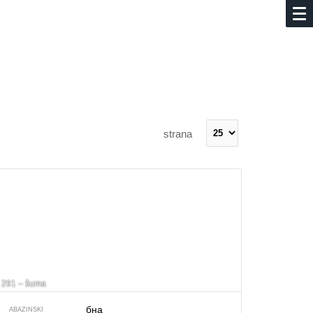
strana
291 – šuma
бна
ABAZINSKI