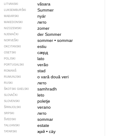
vãsara
LITVANSKI
Summer
LUKSEMBURŠKI
nyár
MAĐARSKI
лето
MAKEDONSKI
zomer
NIZOZEMSKI
der Sommer
NJEMAČKI
sommer
•
sommar
NORVEŠKI
estiu
OKCITANSKI
сӕрд
OSETSKI
lato
POLJSKI
verão
PORTUGALSKI
stad
ROMANŠ
o vară
două veri
RUMUNJSKI
лето
RUSKI
samhradh
ŠKOTSKI GAELSKI
leto
SLOVAČKI
poletje
SLOVENSKI
verano
ŠPANJOLSKI
лето
SRPSKI
sommar
ŠVEDSKI
estate
TALIJANSKI
җәй
•
cäy
TATARSKI