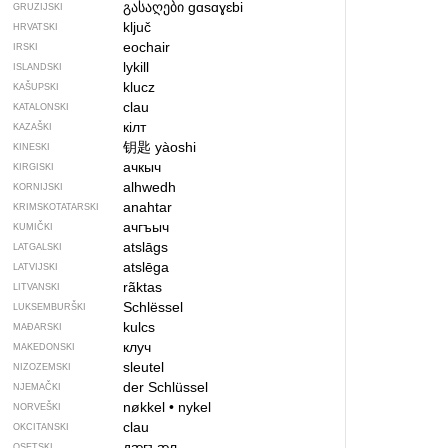
გასაღები
gɑsɑɣɛbi
GRUZIJSKI
ključ
HRVATSKI
eochair
IRSKI
lykill
ISLANDSKI
klucz
KAŠUPSKI
clau
KATALONSKI
кілт
KAZAŠKI
钥匙
yàoshi
KINESKI
ачкыч
KIRGISKI
alhwedh
KORNIJSKI
anahtar
KRIMSKOTATARSKI
ачгъыч
KUMIČKI
atslāgs
LATGALSKI
atslēga
LATVIJSKI
rãktas
LITVANSKI
Schlëssel
LUKSEMBURŠKI
kulcs
MAĐARSKI
клуч
MAKEDONSKI
sleutel
NIZOZEMSKI
der Schlüssel
NJEMAČKI
nøkkel
•
nykel
NORVEŠKI
clau
OKCITANSKI
дӕгъӕл
OSETSKI