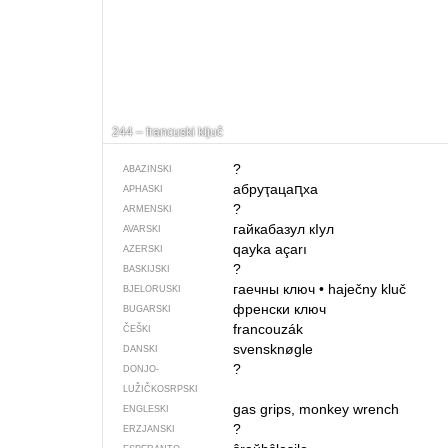
244 – francuski ključ
?
ABAZINSKI
абруҭацаԥха
APHASKI
?
ARMENSKI
гайкабазул кIул
AVARSKI
qayka açarı
AZERSKI
?
BASKIJSKI
гаечны ключ
•
haječny kluč
BJELORUSKI
френски ключ
BUGARSKI
francouzák
ČEŠKI
svensknøgle
DANSKI
?
DONJO­
LUŽIČKOSRPSKI
gas grips, monkey wrench
ENGLESKI
?
ERZJANSKI