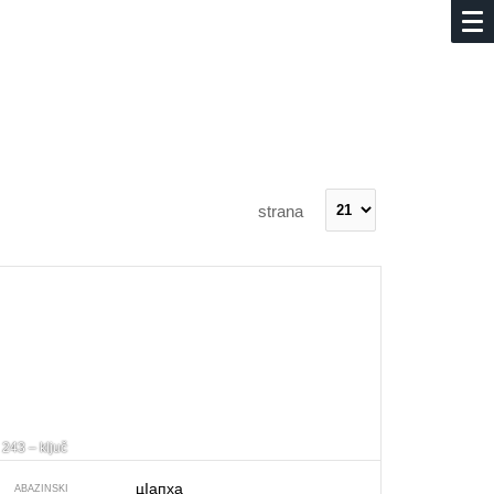
strana
243 – ključ
цIапха
ABAZINSKI