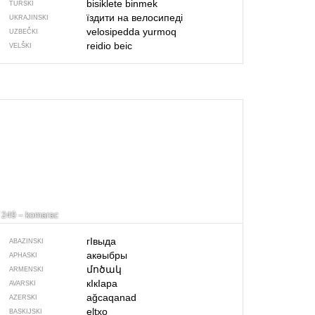
bisiklete binmek
TURSKI
їздити на велосипеді
UKRAJINSKI
velosipedda yurmoq
UZBEČKI
reidio beic
VELŠKI
249 – komarac
гIвыда
ABAZINSKI
акәыбры
APHASKI
մոծակ
ARMENSKI
кIкIара
AVARSKI
ağcaqanad
AZERSKI
eltxo
BASKIJSKI