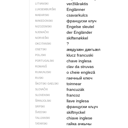
veržliãraktis
LITVANSKI
Englänner
LUKSEMBURŠKI
csavarkulcs
MAĐARSKI
француски клуч
MAKEDONSKI
Engelse sleutel
NIZOZEMSKI
der Engländer
NJEMAČKI
skiftenøkkel
NORVEŠKI
?
OKCITANSKI
ӕвдузӕн дӕгъӕл
OSETSKI
klucz francuski
POLJSKI
chave inglesa
PORTUGALSKI
clav da struvas
ROMANŠ
o cheie engleză
RUMUNJSKI
гаечный ключ
RUSKI
toinnear
ŠKOTSKI GAELSKI
francuzák
SLOVAČKI
francoz
SLOVENSKI
llave inglesa
ŠPANJOLSKI
француски кључ
SRPSKI
skiftnyckel
ŠVEDSKI
chiave inglese
TALIJANSKI
гайка ачкычы
TATARSKI