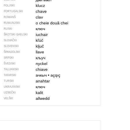
klucz
POLJSKI
chave
PORTUGALSKI
clav
ROMANŠ
o cheie
două chei
RUMUNJSKI
ключ
RUSKI
iuchair
ŠKOTSKI GAELSKI
kľúč
SLOVAČKI
ključ
SLOVENSKI
llave
ŠPANJOLSKI
кључ
SRPSKI
nyckel
ŠVEDSKI
chiave
TALIJANSKI
ачкыч
•
açqıç
TATARSKI
anahtar
TURSKI
ключ
UKRAJINSKI
kalit
UZBEČKI
allwedd
VELŠKI