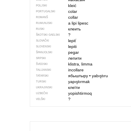
kleić
POLJSKI
colar
PORTUGALSKI
collar
ROMANŠ
a lipi
lipesc
RUMUNJSKI
клеить
RUSKI
?
ŠKOTSKI GAELSKI
lepiť
SLOVAČKI
lepiti
SLOVENSKI
pegar
ŠPANJOLSKI
лепити
SRPSKI
klistra, limma
ŠVEDSKI
incollare
TALIJANSKI
ябыштыру
•
yabıştıru
TATARSKI
yapıştırmak
TURSKI
клеїти
UKRAJINSKI
yopishtirmoq
UZBEČKI
?
VELŠKI