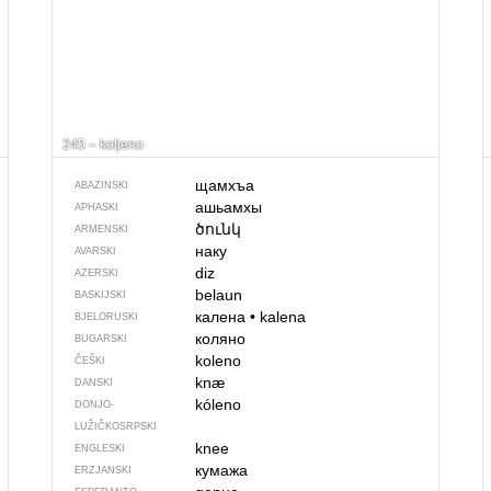
245 – koljeno
щамхъа
ABAZINSKI
ашьамхы
APHASKI
ծունկ
ARMENSKI
наку
AVARSKI
diz
AZERSKI
belaun
BASKIJSKI
калена
•
kalena
BJELORUSKI
коляно
BUGARSKI
koleno
ČEŠKI
knæ
DANSKI
kóleno
DONJO­
LUŽIČKOSRPSKI
knee
ENGLESKI
кумажа
ERZJANSKI