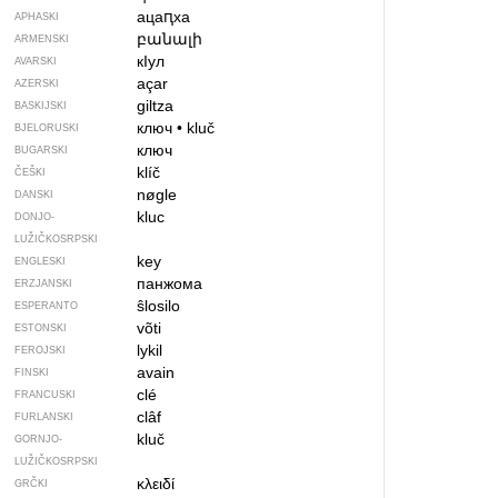
ацаԥха
APHASKI
բանալի
ARMENSKI
кIул
AVARSKI
açar
AZERSKI
giltza
BASKIJSKI
ключ
•
kluč
BJELORUSKI
ключ
BUGARSKI
klíč
ČEŠKI
nøgle
DANSKI
kluc
DONJO­
LUŽIČKOSRPSKI
key
ENGLESKI
панжома
ERZJANSKI
ŝlosilo
ESPERANTO
võti
ESTONSKI
lykil
FEROJSKI
avain
FINSKI
clé
FRANCUSKI
clâf
FURLANSKI
kluč
GORNJO­
LUŽIČKOSRPSKI
κλειδί
GRČKI