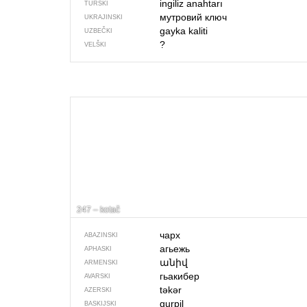
ingiliz anahtarı
TURSKI
мутровий ключ
UKRAJINSKI
gayka kaliti
UZBEČKI
?
VELŠKI
247 – kotač
чарх
ABAZINSKI
агьежь
APHASKI
անիվ
ARMENSKI
гьакибер
AVARSKI
təkər
AZERSKI
gurpil
BASKIJSKI