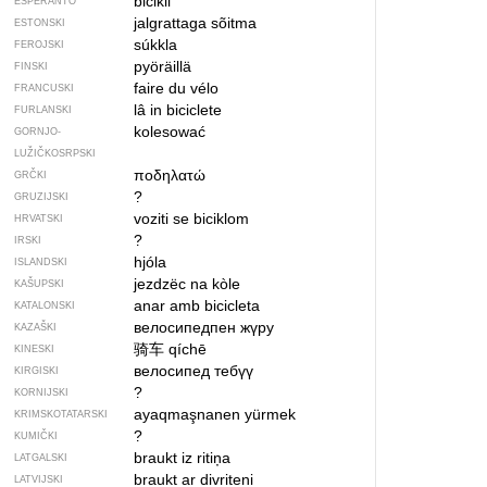
bicikli
ESPERANTO
jalgrattaga sõitma
ESTONSKI
súkkla
FEROJSKI
pyöräillä
FINSKI
faire du vélo
FRANCUSKI
lâ in biciclete
FURLANSKI
kolesować
GORNJO­
LUŽIČKOSRPSKI
ποδηλατώ
GRČKI
?
GRUZIJSKI
voziti se biciklom
HRVATSKI
?
IRSKI
hjóla
ISLANDSKI
jezdzëc na kòle
KAŠUPSKI
anar amb bicicleta
KATALONSKI
велосипедпен жүру
KAZAŠKI
骑车
qíchē
KINESKI
велосипед тебүү
KIRGISKI
?
KORNIJSKI
ayaqmaşnanen yürmek
KRIMSKOTATARSKI
?
KUMIČKI
braukt iz ritiņa
LATGALSKI
braukt ar divriteni
LATVIJSKI