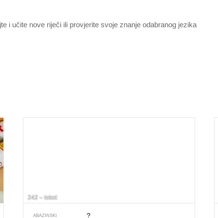
jte i učite nove riječi ili provjerite svoje znanje odabranog jezika
242 – lokot
?
ABAZINSKI