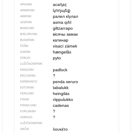
асаԥаҭ
APHASKI
կողպեք
ARMENSKI
ралел кIулал
AVARSKI
asma qıfıl
AZERSKI
giltzarrapo
BASKIJSKI
вісячы замак
BJELORUSKI
катинар
BUGARSKI
visací zámek
ČEŠKI
hængelås
DANSKI
pyto
DONJO­
LUŽIČKOSRPSKI
padlock
ENGLESKI
?
ERZJANSKI
penda seruro
ESPERANTO
tabalukk
ESTONSKI
heingilás
FEROJSKI
riippulukko
FINSKI
cadenas
FRANCUSKI
?
FURLANSKI
?
GORNJO­
LUŽIČKOSRPSKI
λουκέτο
GRČKI