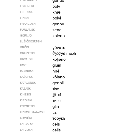
genuo
ESPERANTO
põlv
ESTONSKI
knæ
FEROJSKI
polvi
FINSKI
genou
FRANCUSKI
zenoli
FURLANSKI
koleno
GORNJO­
LUŽIČKOSRPSKI
γόνατο
GRČKI
მუხლი
muxli
GRUZIJSKI
koljeno
HRVATSKI
glúin
IRSKI
hné
ISLANDSKI
kòlano
KAŠUPSKI
genoll
KATALONSKI
тізе
KAZAŠKI
膝
xī
KINESKI
тизе
KIRGISKI
glin
KORNIJSKI
tiz
KRIMSKOTATARSKI
тобукъ
KUMIČKI
ceļs
LATGALSKI
celis
LATVIJSKI