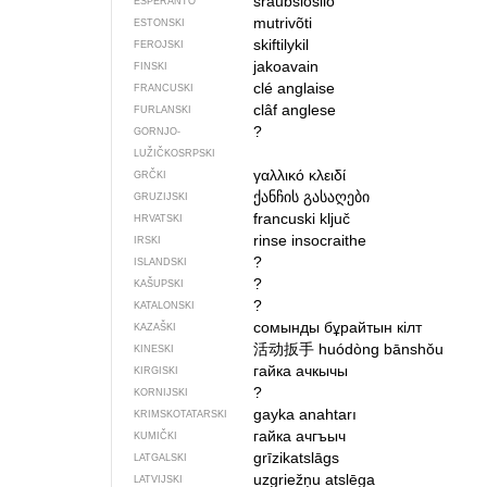
ŝraŭbŝlosilo
ESPERANTO
mutrivõti
ESTONSKI
skiftilykil
FEROJSKI
jakoavain
FINSKI
clé anglaise
FRANCUSKI
clâf anglese
FURLANSKI
?
GORNJO­
LUŽIČKOSRPSKI
γαλλικό κλειδί
GRČKI
ქანჩის გასაღები
GRUZIJSKI
francuski ključ
HRVATSKI
rinse insocraithe
IRSKI
?
ISLANDSKI
?
KAŠUPSKI
?
KATALONSKI
сомынды бұрайтын кілт
KAZAŠKI
活动扳手
huódòng bānshǒu
KINESKI
гайка ачкычы
KIRGISKI
?
KORNIJSKI
gayka anahtarı
KRIMSKOTATARSKI
гайка ачгъыч
KUMIČKI
grīzikatslāgs
LATGALSKI
uzgriežņu atslēga
LATVIJSKI