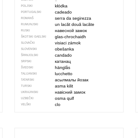
kłódka
POLJSKI
cadeado
PORTUGALSKI
serra da segirezza
ROMANŠ
un lacăt
două lacăte
RUMUNJSKI
навесной замок
RUSKI
glas-chrochaidh
ŠKOTSKI GAELSKI
visiaci zámok
SLOVAČKI
obešanka
SLOVENSKI
candado
ŠPANJOLSKI
катанац
SRPSKI
hänglås
ŠVEDSKI
lucchetto
TALIJANSKI
асылмалы йозак
TATARSKI
asma kilit
TURSKI
навісний замок
UKRAJINSKI
osma qulf
UZBEČKI
clo
VELŠKI