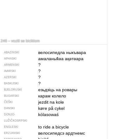
246 – voziti se biciklom
велосипедла ны­къвара
ABAZINSKI
амаланыҟәа ақәтәара
APHASKI
?
ARMENSKI
?
AVARSKI
?
AZERSKI
?
BASKIJSKI
езьдзіць на ровары
BJELORUSKI
карам колело
BUGARSKI
jezdit na kole
ČEŠKI
køre på cykel
DANSKI
kólasowaś
DONJO­
LUŽIČKOSRPSKI
to ride a bicycle
ENGLESKI
велосипедсэ ардтнемс
ERZJANSKI