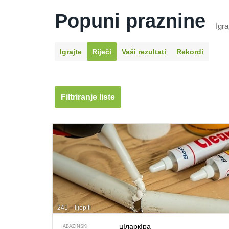
Popuni praznine
Igra
Igrajte
Riječi
Vaši rezultati
Rekordi
Filtriranje liste
241 – lijepiti
цIларкIра
ABAZINSKI