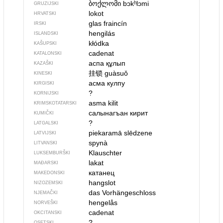
ბოქლომი
bɔkʰlɔmi
GRUZIJSKI
lokot
HRVATSKI
glas fraincín
IRSKI
hengilás
ISLANDSKI
kłódka
KAŠUPSKI
cadenat
KATALONSKI
аспа құлып
KAZAŠKI
挂锁
guàsuǒ
KINESKI
асма кулпу
KIRGISKI
?
KORNIJSKI
asma kilit
KRIMSKOTATARSKI
салынагъан кирит
KUMIČKI
?
LATGALSKI
piekaramā slēdzene
LATVIJSKI
spynà
LITVANSKI
Klauschter
LUKSEMBURŠKI
lakat
MAĐARSKI
катанец
MAKEDONSKI
hangslot
NIZOZEMSKI
das Vorhängeschloss
NJEMAČKI
hengelås
NORVEŠKI
cadenat
OKCITANSKI
?
OSETSKI