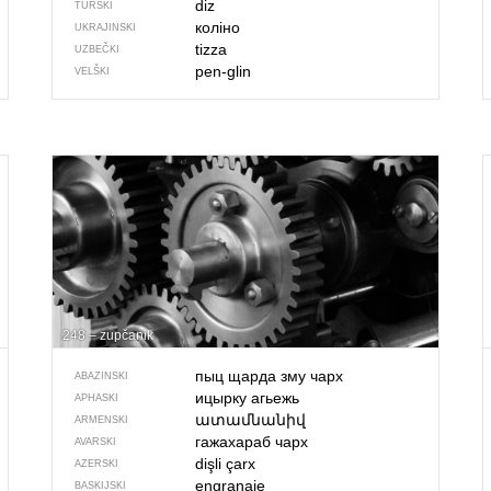
diz
TURSKI
коліно
UKRAJINSKI
tizza
UZBEČKI
pen-glin
VELŠKI
248 – zupčanik
пыц щарда зму чарх
ABAZINSKI
ицырку агьежь
APHASKI
ատամնանիվ
ARMENSKI
гажахараб чарх
AVARSKI
dişli çarx
AZERSKI
engranaje
BASKIJSKI