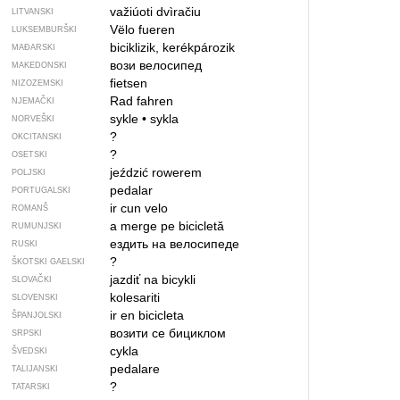
važiúoti dvìračiu
LITVANSKI
Vëlo fueren
LUKSEMBURŠKI
biciklizik, kerékpározik
MAĐARSKI
вози велосипед
MAKEDONSKI
fietsen
NIZOZEMSKI
Rad fahren
NJEMAČKI
sykle
•
sykla
NORVEŠKI
?
OKCITANSKI
?
OSETSKI
jeździć rowerem
POLJSKI
pedalar
PORTUGALSKI
ir cun velo
ROMANŠ
a merge pe bicicletă
RUMUNJSKI
ездить на велосипеде
RUSKI
?
ŠKOTSKI GAELSKI
jazdiť na bicykli
SLOVAČKI
kolesariti
SLOVENSKI
ir en bicicleta
ŠPANJOLSKI
возити се бициклом
SRPSKI
cykla
ŠVEDSKI
pedalare
TALIJANSKI
?
TATARSKI