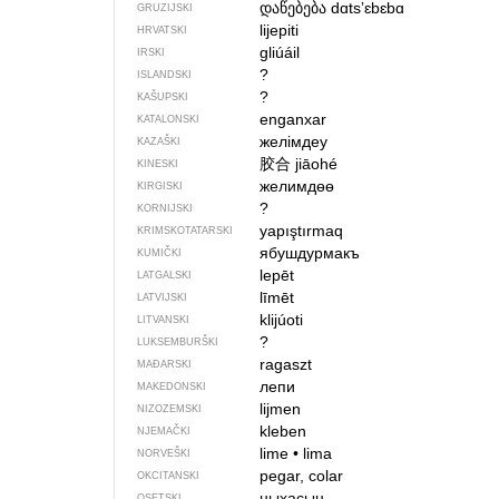
დაწებება
dɑtsʼɛbɛbɑ
GRUZIJSKI
lijepiti
HRVATSKI
gliúáil
IRSKI
?
ISLANDSKI
?
KAŠUPSKI
enganxar
KATALONSKI
желімдеу
KAZAŠKI
胶合
jiāohé
KINESKI
желимдөө
KIRGISKI
?
KORNIJSKI
yapıştırmaq
KRIMSKOTATARSKI
ябушдурмакъ
KUMIČKI
lepēt
LATGALSKI
līmēt
LATVIJSKI
klijúoti
LITVANSKI
?
LUKSEMBURŠKI
ragaszt
MAĐARSKI
лепи
MAKEDONSKI
lijmen
NIZOZEMSKI
kleben
NJEMAČKI
lime
•
lima
NORVEŠKI
pegar, colar
OKCITANSKI
ныхасын
OSETSKI