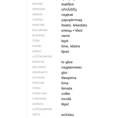
аҷабра
APHASKI
սոսնձել
ARMENSKI
седезе
AVARSKI
yapışdırmaq
AZERSKI
itsatsi, lekedatu
BASKIJSKI
клеіць
•
kleić
BJELORUSKI
лепя
BUGARSKI
lepit
ČEŠKI
lime, klistre
DANSKI
lipaś
DONJO­
LUŽIČKOSRPSKI
to glue
ENGLESKI
педявтнемс
ERZJANSKI
glui
ESPERANTO
kleepima
ESTONSKI
líma
FEROJSKI
liimata
FINSKI
coller
FRANCUSKI
incolâ
FURLANSKI
lěpić
GORNJO­
LUŽIČKOSRPSKI
κολλάω
GRČKI