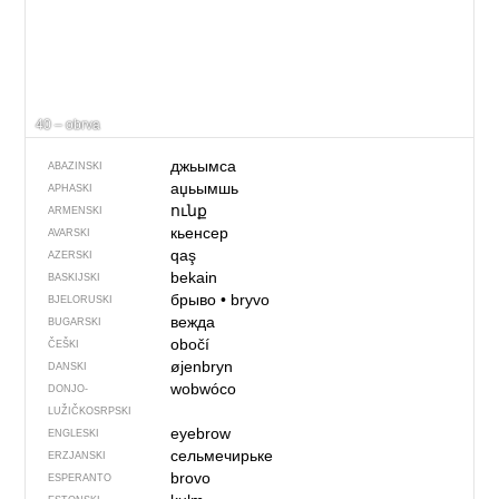
40 – obrva
джьымса
ABAZINSKI
аџьымшь
APHASKI
ունք
ARMENSKI
кьенсер
AVARSKI
qaş
AZERSKI
bekain
BASKIJSKI
брыво
•
bryvo
BJELORUSKI
вежда
BUGARSKI
obočí
ČEŠKI
øjenbryn
DANSKI
wobwóco
DONJO­
LUŽIČKOSRPSKI
eyebrow
ENGLESKI
сельмечирьке
ERZJANSKI
brovo
ESPERANTO