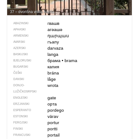
37 – dvorišna vrata, kapija
гвашв
ABAZINSKI
агәашә
APHASKI
դարպաս
ARMENSKI
гъапу
AVARSKI
darvaza
AZERSKI
langa
BASKIJSKI
брама
•
brama
BJELORUSKI
капия
BUGARSKI
brána
ČEŠKI
låge
DANSKI
wrota
DONJO­
LUŽIČKOSRPSKI
gate
ENGLESKI
орта
ERZJANSKI
pordego
ESPERANTO
värav
ESTONSKI
portur
FEROJSKI
portti
FINSKI
portail
FRANCUSKI