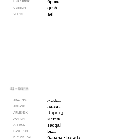
брова
UKRAJINSKI
qosh
UZBEČKI
ael
VELŠKI
41 – brada
жакIьа
ABAZINSKI
ажакьа
APHASKI
մորուք
ARMENSKI
мегеж
AVARSKI
saqqal
AZERSKI
bizar
BASKIJSKI
барада
•
barada
BJELORUSKI