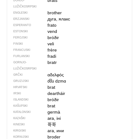
bratš
DONJO­
LUŽIČKOSRPSKI
brother
ENGLESKI
дуга, ялакс
ERZJANSKI
frato
ESPERANTO
vend
ESTONSKI
bróðir
FEROJSKI
veli
FINSKI
frère
FRANCUSKI
fradi
FURLANSKI
bratr
GORNJO­
LUŽIČKOSRPSKI
αδελφός
GRČKI
ძმა
dzmɑ
GRUZIJSKI
brat
HRVATSKI
deartháir
IRSKI
bróðir
ISLANDSKI
brat
KAŠUPSKI
germà
KATALONSKI
аға, іні
KAZAŠKI
哥哥
KINESKI
ага, ини
KIRGISKI
broder
KORNIJSKI