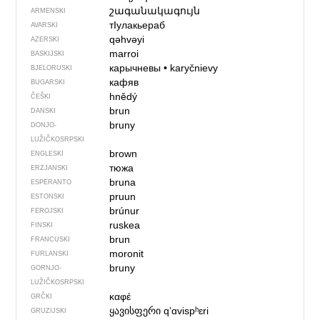
շագանակագույն
ARMENSKI
тIулакьераб
AVARSKI
qəhvəyi
AZERSKI
marroi
BASKIJSKI
карычневы
•
karyčnievy
BJELORUSKI
кафяв
BUGARSKI
hnědý
ČEŠKI
brun
DANSKI
bruny
DONJO­
LUŽIČKOSRPSKI
brown
ENGLESKI
тюжа
ERZJANSKI
bruna
ESPERANTO
pruun
ESTONSKI
brúnur
FEROJSKI
ruskea
FINSKI
brun
FRANCUSKI
moronit
FURLANSKI
bruny
GORNJO­
LUŽIČKOSRPSKI
καφέ
GRČKI
ყავისფერი
qʼɑvispʰɛri
GRUZIJSKI