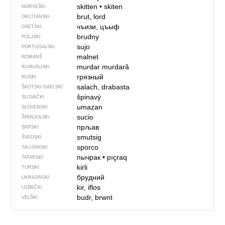
skitten
•
skiten
NORVEŠKI
brut, lord
OKCITANSKI
чъизи, цъыф
OSETSKI
brudny
POLJSKI
sujo
PORTUGALSKI
malnet
ROMANŠ
murdar
murdară
RUMUNJSKI
грязный
RUSKI
salach, drabasta
ŠKOTSKI GAELSKI
špinavý
SLOVAČKI
umazan
SLOVENSKI
sucio
ŠPANJOLSKI
прљав
SRPSKI
smutsig
ŠVEDSKI
sporco
TALIJANSKI
пычрак
•
pıçraq
TATARSKI
kirli
TURSKI
брудний
UKRAJINSKI
kir, iflos
UZBEČKI
budr, brwnt
VELŠKI