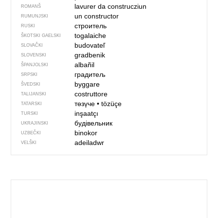
lavurer da construcziun
ROMANŠ
un constructor
RUMUNJSKI
строитель
RUSKI
togalaiche
ŠKOTSKI GAELSKI
budovateľ
SLOVAČKI
gradbenik
SLOVENSKI
albañil
ŠPANJOLSKI
градитељ
SRPSKI
byggare
ŠVEDSKI
costruttore
TALIJANSKI
төзүче
•
tözüçe
TATARSKI
inşaatçı
TURSKI
будівельник
UKRAJINSKI
binokor
UZBEČKI
adeiladwr
VELŠKI