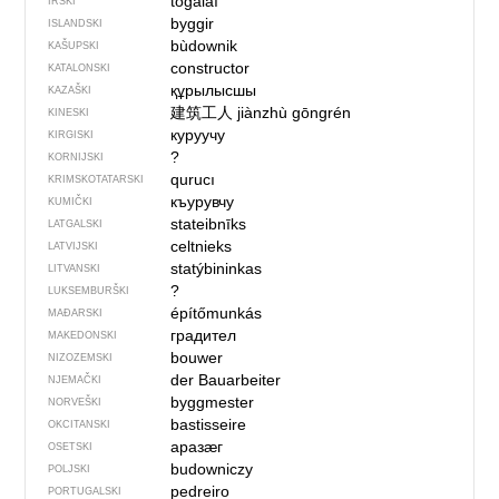
tógálaí
IRSKI
byggir
ISLANDSKI
bùdownik
KAŠUPSKI
constructor
KATALONSKI
құрылысшы
KAZAŠKI
建筑工人
jiànzhù gōngrén
KINESKI
куруучу
KIRGISKI
?
KORNIJSKI
qurucı
KRIMSKOTATARSKI
къурувчу
KUMIČKI
stateibnīks
LATGALSKI
celtnieks
LATVIJSKI
statýbininkas
LITVANSKI
?
LUKSEMBURŠKI
építőmunkás
MAĐARSKI
градител
MAKEDONSKI
bouwer
NIZOZEMSKI
der Bauarbeiter
NJEMAČKI
byggmester
NORVEŠKI
bastisseire
OKCITANSKI
аразӕг
OSETSKI
budowniczy
POLJSKI
pedreiro
PORTUGALSKI