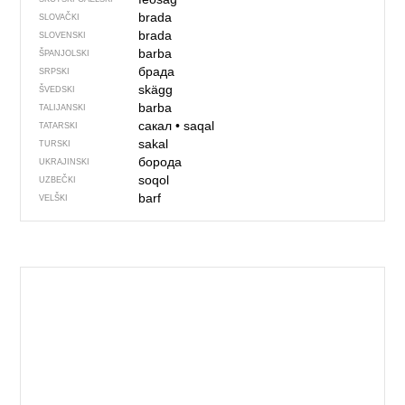
brada
SLOVAČKI
brada
SLOVENSKI
barba
ŠPANJOLSKI
брада
SRPSKI
skägg
ŠVEDSKI
barba
TALIJANSKI
сакал
•
saqal
TATARSKI
sakal
TURSKI
борода
UKRAJINSKI
soqol
UZBEČKI
barf
VELŠKI