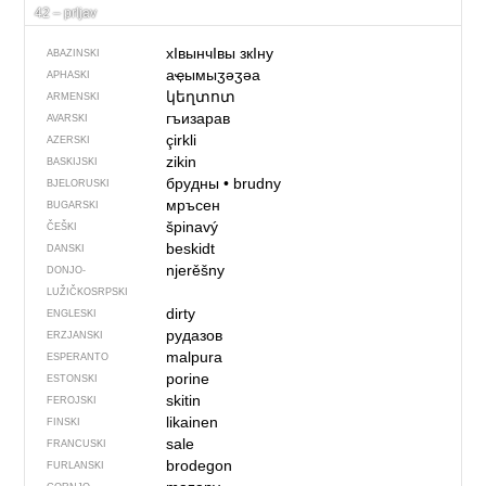
42 – prljav
хIвынчIвы зкIну
ABAZINSKI
аҿымыӡәӡәа
APHASKI
կեղտոտ
ARMENSKI
гъизарав
AVARSKI
çirkli
AZERSKI
zikin
BASKIJSKI
брудны
•
brudny
BJELORUSKI
мръсен
BUGARSKI
špinavý
ČEŠKI
beskidt
DANSKI
njerěšny
DONJO­
LUŽIČKOSRPSKI
dirty
ENGLESKI
рудазов
ERZJANSKI
malpura
ESPERANTO
porine
ESTONSKI
skitin
FEROJSKI
likainen
FINSKI
sale
FRANCUSKI
brodegon
FURLANSKI