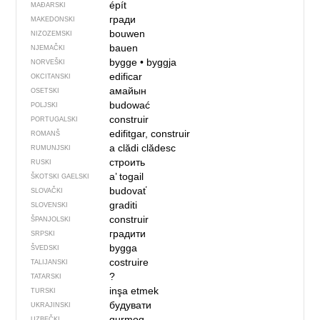
épít
MAĐARSKI
гради
MAKEDONSKI
bouwen
NIZOZEMSKI
bauen
NJEMAČKI
bygge
•
byggja
NORVEŠKI
edificar
OKCITANSKI
амайын
OSETSKI
budować
POLJSKI
construir
PORTUGALSKI
edifitgar, construir
ROMANŠ
a clădi
clădesc
RUMUNJSKI
строить
RUSKI
a’ togail
ŠKOTSKI GAELSKI
budovať
SLOVAČKI
graditi
SLOVENSKI
construir
ŠPANJOLSKI
градити
SRPSKI
bygga
ŠVEDSKI
costruire
TALIJANSKI
?
TATARSKI
inşa etmek
TURSKI
будувати
UKRAJINSKI
qurmoq
UZBEČKI