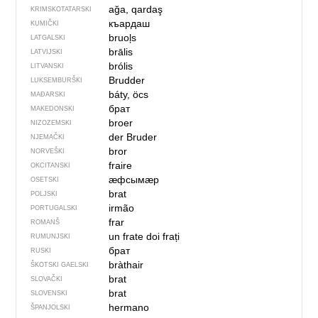
ağa, qardaş
KRIMSKOTATARSKI
къардаш
KUMIČKI
bruoļs
LATGALSKI
brālis
LATVIJSKI
brólis
LITVANSKI
Brudder
LUKSEMBURŠKI
báty, öcs
MAĐARSKI
брат
MAKEDONSKI
broer
NIZOZEMSKI
der Bruder
NJEMAČKI
bror
NORVEŠKI
fraire
OKCITANSKI
ӕфсымӕр
OSETSKI
brat
POLJSKI
irmão
PORTUGALSKI
frar
ROMANŠ
un frate
doi frați
RUMUNJSKI
брат
RUSKI
bràthair
ŠKOTSKI GAELSKI
brat
SLOVAČKI
brat
SLOVENSKI
hermano
ŠPANJOLSKI