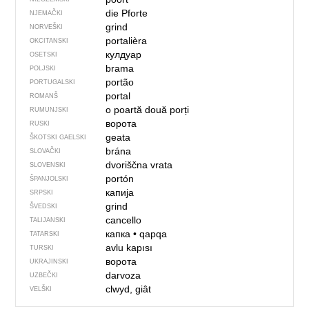
die Pforte
NJEMAČKI
grind
NORVEŠKI
portalièra
OKCITANSKI
кулдуар
OSETSKI
brama
POLJSKI
portão
PORTUGALSKI
portal
ROMANŠ
o poartă
două porți
RUMUNJSKI
ворота
RUSKI
geata
ŠKOTSKI GAELSKI
brána
SLOVAČKI
dvoriščna vrata
SLOVENSKI
portón
ŠPANJOLSKI
капија
SRPSKI
grind
ŠVEDSKI
cancello
TALIJANSKI
капка
•
qapqa
TATARSKI
avlu kapısı
TURSKI
ворота
UKRAJINSKI
darvoza
UZBEČKI
clwyd, giât
VELŠKI