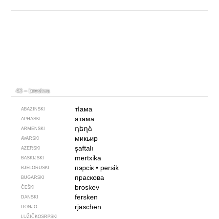
43 – breskva
тIама
ABAZINSKI
атама
APHASKI
դեղձ
ARMENSKI
микьир
AVARSKI
şaftalı
AZERSKI
mertxika
BASKIJSKI
пэрсік
•
persik
BJELORUSKI
праскова
BUGARSKI
broskev
ČEŠKI
fersken
DANSKI
rjaschen
DONJO­
LUŽIČKOSRPSKI