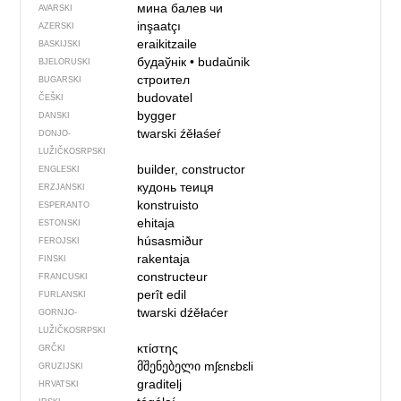
мина балев чи
AVARSKI
inşaatçı
AZERSKI
eraikitzaile
BASKIJSKI
будаўнік
•
budaŭnik
BJELORUSKI
строител
BUGARSKI
budovatel
ČEŠKI
bygger
DANSKI
twarski źěłaśeŕ
DONJO­
LUŽIČKOSRPSKI
builder, constructor
ENGLESKI
кудонь теиця
ERZJANSKI
konstruisto
ESPERANTO
ehitaja
ESTONSKI
húsasmiður
FEROJSKI
rakentaja
FINSKI
constructeur
FRANCUSKI
perît edil
FURLANSKI
twarski dźěłaćer
GORNJO­
LUŽIČKOSRPSKI
κτίστης
GRČKI
მშენებელი
mʃɛnɛbɛli
GRUZIJSKI
graditelj
HRVATSKI