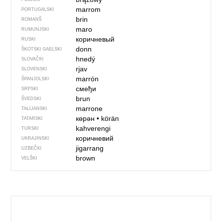
marrom
PORTUGALSKI
brin
ROMANŠ
maro
RUMUNJSKI
коричневый
RUSKI
donn
ŠKOTSKI GAELSKI
hnedý
SLOVAČKI
rjav
SLOVENSKI
marrón
ŠPANJOLSKI
смеђи
SRPSKI
brun
ŠVEDSKI
marrone
TALIJANSKI
көрән
•
körän
TATARSKI
kahverengi
TURSKI
коричневий
UKRAJINSKI
jigarrang
UZBEČKI
brown
VELŠKI