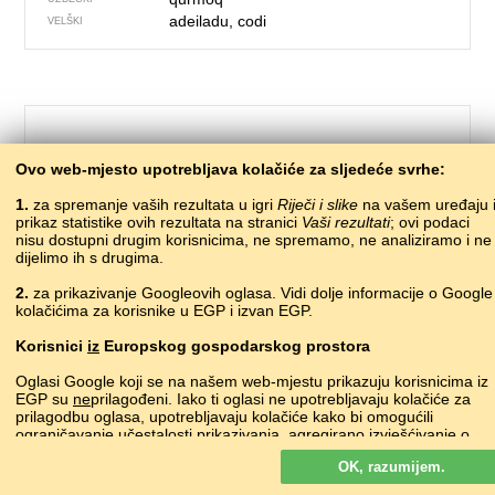
adeiladu, codi
VELŠKI
Ovo web-mjesto upotrebljava kolačiće za sljedeće svrhe:
1.
za spremanje vaših rezultata u igri
Riječi i slike
na vašem uređaju 
prikaz statistike ovih rezultata na stranici
Vaši rezultati
; ovi podaci
nisu dostupni drugim korisnicima, ne spremamo, ne analiziramo i ne
dijelimo ih s drugima.
46 – zgrada
2.
za prikazivanje Googleovih oglasa. Vidi dolje informacije o Google
kolačićima za korisnike u EGP i izvan EGP.
псауатла
ABAZINSKI
Korisnici
iz
Europskog gospodarskog prostora
ахыбра
APHASKI
շենք
ARMENSKI
Oglasi Google koji se na našem web-mjestu prikazuju korisnicima iz
мина
AVARSKI
EGP su
ne
prilagođeni. Iako ti oglasi ne upotrebljavaju kolačiće za
prilagodbu oglasa, upotrebljavaju kolačiće kako bi omogućili
bina
AZERSKI
ograničavanje učestalosti prikazivanja, agregirano izvješćivanje o
eraikin
BASKIJSKI
oglasima i za borbu protiv prevara i zloupotrebe.
будынак
•
budynak
BJELORUSKI
OK, razumijem.
Više o Googleovim kolačićima
сграда
BUGARSKI