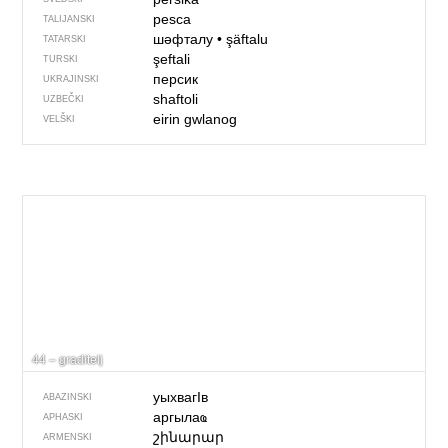
pesca
TALIJANSKI
шәфталу
•
şäftalu
TATARSKI
şeftali
TURSKI
персик
UKRAJINSKI
shaftoli
UZBEČKI
eirin gwlanog
VELŠKI
44 – graditelj
уыхвагIв
ABAZINSKI
аргылаҩ
APHASKI
շինարար
ARMENSKI