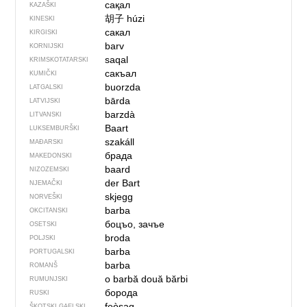
сақал
KAZAŠKI
胡子
húzi
KINESKI
сакал
KIRGISKI
barv
KORNIJSKI
saqal
KRIMSKOTATARSKI
сакъал
KUMIČKI
buorzda
LATGALSKI
bārda
LATVIJSKI
barzdà
LITVANSKI
Baart
LUKSEMBURŠKI
szakáll
MAĐARSKI
брада
MAKEDONSKI
baard
NIZOZEMSKI
der Bart
NJEMAČKI
skjegg
NORVEŠKI
barba
OKCITANSKI
боцъо, зачъе
OSETSKI
broda
POLJSKI
barba
PORTUGALSKI
barba
ROMANŠ
o barbă
două bărbi
RUMUNJSKI
борода
RUSKI
feòsag
ŠKOTSKI GAELSKI