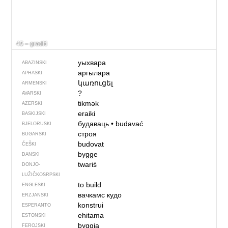
45 – graditi
уыхвара
ABAZINSKI
аргылара
APHASKI
կառուցել
ARMENSKI
?
AVARSKI
tikmək
AZERSKI
eraiki
BASKIJSKI
будаваць
•
budavać
BJELORUSKI
строя
BUGARSKI
budovat
ČEŠKI
bygge
DANSKI
twariś
DONJO­
LUŽIČKOSRPSKI
to build
ENGLESKI
вачкамс кудо
ERZJANSKI
konstrui
ESPERANTO
ehitama
ESTONSKI
byggja
FEROJSKI