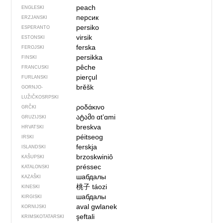
peach
ENGLESKI
персик
ERZJANSKI
persiko
ESPERANTO
virsik
ESTONSKI
ferska
FEROJSKI
persikka
FINSKI
pêche
FRANCUSKI
pierçul
FURLANSKI
brěšk
GORNJO­
LUŽIČKOSRPSKI
ροδάκινο
GRČKI
ატამი
ɑtʼɑmi
GRUZIJSKI
breskva
HRVATSKI
péitseog
IRSKI
ferskja
ISLANDSKI
brzoskwiniô
KAŠUPSKI
préssec
KATALONSKI
шабдалы
KAZAŠKI
桃子
táozi
KINESKI
шабдалы
KIRGISKI
aval gwlanek
KORNIJSKI
şeftali
KRIMSKOTATARSKI