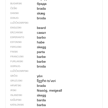
брада
BUGARSKI
brada
ČEŠKI
skæg
DANSKI
broda
DONJO­
LUŽIČKOSRPSKI
beard
ENGLESKI
сакал
ERZJANSKI
barbo
ESPERANTO
habe
ESTONSKI
skegg
FEROJSKI
parta
FINSKI
barbe
FRANCUSKI
barbe
FURLANSKI
broda
GORNJO­
LUŽIČKOSRPSKI
γένι
GRČKI
წვერი
tsʼvɛri
GRUZIJSKI
brada
HRVATSKI
féasóg, meigeall
IRSKI
skegg
ISLANDSKI
barda
KAŠUPSKI
barba
KATALONSKI