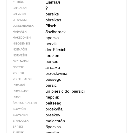
шаптал
KUMIČKI
?
LATGALSKI
persiks
LATVIJSKI
pèrsikas
LITVANSKI
Piisch
LUKSEMBURŠKI
őszibarack
MAĐARSKI
праска
MAKEDONSKI
perzik
NIZOZEMSKI
der Pfirsich
NJEMAČKI
fersken
NORVEŠKI
persec
OKCITANSKI
атъами
OSETSKI
brzoskwinia
POLJSKI
pêssego
PORTUGALSKI
persic
ROMANŠ
un piersic
doi piersici
RUMUNJSKI
персик
RUSKI
peitseag
ŠKOTSKI GAELSKI
broskyňa
SLOVAČKI
breskev
SLOVENSKI
melocotón
ŠPANJOLSKI
бресква
SRPSKI
persika
ŠVEDSKI