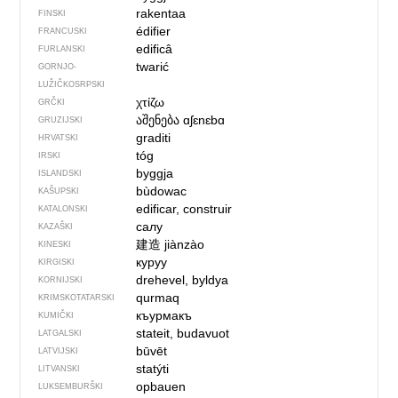
rakentaa
FINSKI
édifier
FRANCUSKI
edificâ
FURLANSKI
twarić
GORNJO­
LUŽIČKOSRPSKI
χτίζω
GRČKI
აშენება
ɑʃɛnɛbɑ
GRUZIJSKI
graditi
HRVATSKI
tóg
IRSKI
byggja
ISLANDSKI
bùdowac
KAŠUPSKI
edificar, construir
KATALONSKI
салу
KAZAŠKI
建造
jiànzào
KINESKI
куруу
KIRGISKI
drehevel, byldya
KORNIJSKI
qurmaq
KRIMSKOTATARSKI
къурмакъ
KUMIČKI
stateit, budavuot
LATGALSKI
būvēt
LATVIJSKI
statýti
LITVANSKI
opbauen
LUKSEMBURŠKI