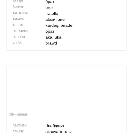
брат
SRPSKI
bror
ŠVEDSKI
fratello
TALIJANSKI
абый, эне
TATARSKI
kardeş, birader
TURSKI
брат
UKRAJINSKI
aka, uka
UZBEČKI
brawd
VELŠKI
39 – smeđi
гIвабджьа
ABAZINSKI
акаҳуаԥштəы
APHASKI