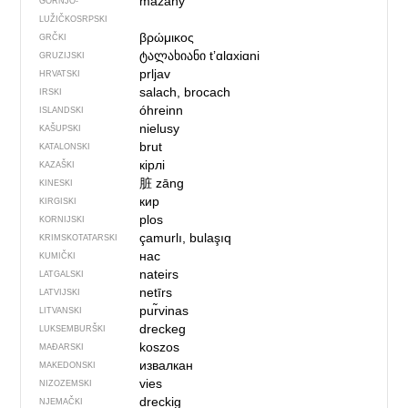
mazany
GORNJO­
LUŽIČKOSRPSKI
βρώμικος
GRČKI
ტალახიანი
tʼɑlɑxiɑni
GRUZIJSKI
prljav
HRVATSKI
salach, brocach
IRSKI
óhreinn
ISLANDSKI
nielusy
KAŠUPSKI
brut
KATALONSKI
кірлі
KAZAŠKI
脏
zāng
KINESKI
кир
KIRGISKI
plos
KORNIJSKI
çamurlı, bulaşıq
KRIMSKOTATARSKI
нас
KUMIČKI
nateirs
LATGALSKI
netīrs
LATVIJSKI
pur̃vinas
LITVANSKI
dreckeg
LUKSEMBURŠKI
koszos
MAĐARSKI
извалкан
MAKEDONSKI
vies
NIZOZEMSKI
dreckig
NJEMAČKI