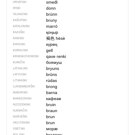
smeđi
HRVATSKI
donn
IRSKI
brúnn
ISLANDSKI
bruny
KAŠUPSKI
marró
KATALONSKI
қоңыр
KAZAŠKI
褐色
hèsè
KINESKI
күрөң
KIRGISKI
gell
KORNIJSKI
qave renki
KRIMSKOTATARSKI
боямуш
KUMIČKI
bryuns
LATGALSKI
brūns
LATVIJSKI
rùdas
LITVANSKI
brong
LUKSEMBURŠKI
barna
MAĐARSKI
кафеав
MAKEDONSKI
bruin
NIZOZEMSKI
braun
NJEMAČKI
brun
NORVEŠKI
brun
OKCITANSKI
морӕ
OSETSKI
brązowy
POLJSKI