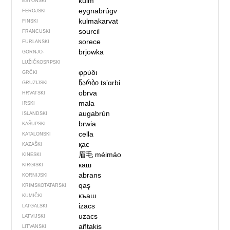
kulm
ESTONSKI
eygnabrúgv
FEROJSKI
kulmakarvat
FINSKI
sourcil
FRANCUSKI
sorece
FURLANSKI
brjowka
GORNJO­
LUŽIČKOSRPSKI
φρύδι
GRČKI
წარბი
tsʼɑrbi
GRUZIJSKI
obrva
HRVATSKI
mala
IRSKI
augabrún
ISLANDSKI
brwia
KAŠUPSKI
cella
KATALONSKI
қас
KAZAŠKI
眉毛
méimáo
KINESKI
каш
KIRGISKI
abrans
KORNIJSKI
qaş
KRIMSKOTATARSKI
къаш
KUMIČKI
izacs
LATGALSKI
uzacs
LATVIJSKI
añtakis
LITVANSKI