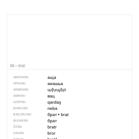
38 – brat
аща
ABAZINSKI
аиашьа
APHASKI
ախպեր
ARMENSKI
вац
AVARSKI
qardaş
AZERSKI
neba
BASKIJSKI
брат
•
brat
BJELORUSKI
брат
BUGARSKI
bratr
ČEŠKI
bror
DANSKI