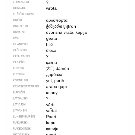
?
FURLANSKI
wrota
GORNJO­
LUŽIČKOSRPSKI
αυλόπορτα
GRČKI
ჭიშკარი
tʃʼiʃkʼɑri
GRUZIJSKI
dvorišna vrata, kapija
HRVATSKI
geata
IRSKI
hlið
ISLANDSKI
ùlëca
KAŠUPSKI
?
KATALONSKI
қақпа
KAZAŠKI
大门
dàmén
KINESKI
дарбаза
KIRGISKI
yet, porth
KORNIJSKI
araba qapı
KRIMSKOTATARSKI
къапу
KUMIČKI
?
LATGALSKI
vārti
LATVIJSKI
var̃tai
LITVANSKI
Paart
LUKSEMBURŠKI
kapu
MAĐARSKI
капија
MAKEDONSKI
poort
NIZOZEMSKI