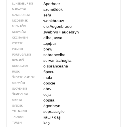
Aperhoer
LUKSEMBURŠKI
szemöldök
MAĐARSKI
веѓа
MAKEDONSKI
wenkbrauw
NIZOZEMSKI
die Augenbraue
NJEMAČKI
øyebryn
•
augebryn
NORVEŠKI
cilha, ussa
OKCITANSKI
ӕрфыг
OSETSKI
brew
POLJSKI
sobrancelha
PORTUGALSKI
survantscheglia
ROMANŠ
o sprânceană
RUMUNJSKI
бровь
RUSKI
mala
ŠKOTSKI GAELSKI
obočie
SLOVAČKI
obrv
SLOVENSKI
ceja
ŠPANJOLSKI
обрва
SRPSKI
ögonbryn
ŠVEDSKI
sopracciglio
TALIJANSKI
каш
•
qaş
TATARSKI
kaş
TURSKI