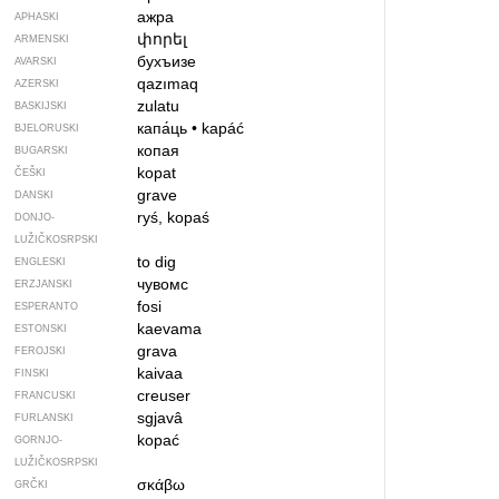
ажра
APHASKI
փորել
ARMENSKI
бухъизе
AVARSKI
qazımaq
AZERSKI
zulatu
BASKIJSKI
капа́ць
•
kapáć
BJELORUSKI
копая
BUGARSKI
kopat
ČEŠKI
grave
DANSKI
ryś, kopaś
DONJO­
LUŽIČKOSRPSKI
to dig
ENGLESKI
чувомс
ERZJANSKI
fosi
ESPERANTO
kaevama
ESTONSKI
grava
FEROJSKI
kaivaa
FINSKI
creuser
FRANCUSKI
sgjavâ
FURLANSKI
kopać
GORNJO­
LUŽIČKOSRPSKI
σκάβω
GRČKI