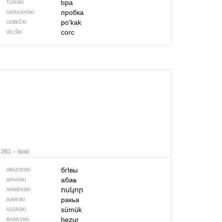
tıpa
TURSKI
пробка
UKRAJINSKI
po‘kak
UZBEČKI
corc
VELŠKI
261 – kost
бгIвы
ABAZINSKI
абаҩ
APHASKI
ոսկոր
ARMENSKI
ракьа
AVARSKI
sümük
AZERSKI
hezur
BASKIJSKI