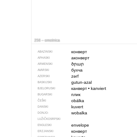
256 – omotnica
конверт
ABAZINSKI
аконверт
APHASKI
ծրար
ARMENSKI
бухча
AVARSKI
zərf
AZERSKI
gutun-azal
BASKIJSKI
канверт
•
kanviert
BJELORUSKI
плик
BUGARSKI
obálka
ČEŠKI
kuvert
DANSKI
wobalka
DONJO­
LUŽIČKOSRPSKI
envelope
ENGLESKI
конверт
ERZJANSKI