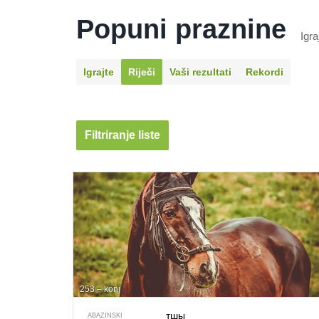
Popuni praznine
Igra
Igrajte
Riječi
Vaši rezultati
Rekordi
Filtriranje liste
253 – konj
тшы
ABAZINSKI