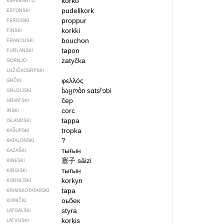
korko
ESPERANTO
pudelikork
ESTONSKI
proppur
FEROJSKI
korkki
FINSKI
bouchon
FRANCUSKI
tapon
FURLANSKI
zatyčka
GORNJO­
LUŽIČKOSRPSKI
φελλός
GRČKI
საცობი
sɑtsʰɔbi
GRUZIJSKI
čep
HRVATSKI
corc
IRSKI
tappa
ISLANDSKI
tropka
KAŠUPSKI
?
KATALONSKI
тығын
KAZAŠKI
塞子
sāizi
KINESKI
тыгын
KIRGISKI
korkyn
KORNIJSKI
tapa
KRIMSKOTATARSKI
оьбек
KUMIČKI
styra
LATGALSKI
korķis
LATVIJSKI