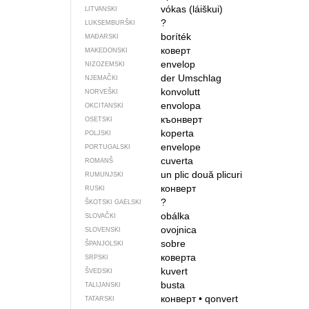
vókas (láiškui)
LITVANSKI
?
LUKSEMBURŠKI
boríték
MAĐARSKI
коверт
MAKEDONSKI
envelop
NIZOZEMSKI
der Umschlag
NJEMAČKI
konvolutt
NORVEŠKI
envolopa
OKCITANSKI
къонверт
OSETSKI
koperta
POLJSKI
envelope
PORTUGALSKI
cuverta
ROMANŠ
un plic
două plicuri
RUMUNJSKI
конверт
RUSKI
?
ŠKOTSKI GAELSKI
obálka
SLOVAČKI
ovojnica
SLOVENSKI
sobre
ŠPANJOLSKI
коверта
SRPSKI
kuvert
ŠVEDSKI
busta
TALIJANSKI
конверт
•
qonvert
TATARSKI