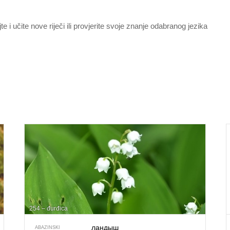
jte i učite nove riječi ili provjerite svoje znanje odabranog jezika
254 – đurđica
ландыш
ABAZINSKI