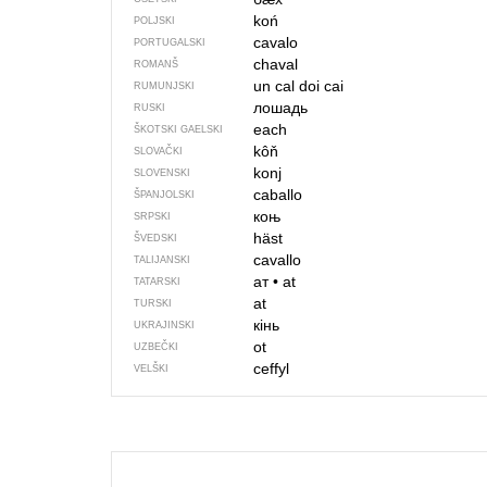
koń
POLJSKI
cavalo
PORTUGALSKI
chaval
ROMANŠ
un cal
doi cai
RUMUNJSKI
лошадь
RUSKI
each
ŠKOTSKI GAELSKI
kôň
SLOVAČKI
konj
SLOVENSKI
caballo
ŠPANJOLSKI
коњ
SRPSKI
häst
ŠVEDSKI
cavallo
TALIJANSKI
ат
•
at
TATARSKI
at
TURSKI
кінь
UKRAJINSKI
ot
UZBEČKI
ceffyl
VELŠKI