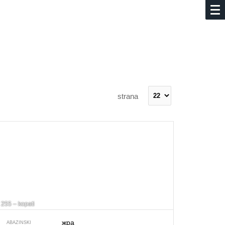
strana
255 – kopati
жра
ABAZINSKI