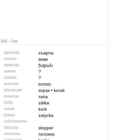
258 – čep
хъарпа
ABAZINSKI
ахҩа
APHASKI
խցան
ARMENSKI
?
AVARSKI
?
AZERSKI
tortotx
BASKIJSKI
корак
•
korak
BJELORUSKI
тапа
BUGARSKI
zátka
ČEŠKI
kork
DANSKI
zatycka
DONJO­
LUŽIČKOSRPSKI
stopper
ENGLESKI
потомкс
ERZJANSKI