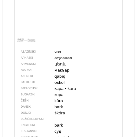
257 – kora
чва
ABAZINSKI
аҵлацәа
APHASKI
կեղև
ARMENSKI
макъар
AVARSKI
qabıq
AZERSKI
oskol
BASKIJSKI
кара
•
kara
BJELORUSKI
кора
BUGARSKI
kůra
ČEŠKI
bark
DANSKI
škóra
DONJO­
LUŽIČKOSRPSKI
bark
ENGLESKI
суд
ERZJANSKI