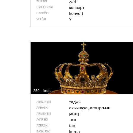
zarf
TURSKI
конверт
UKRAJINSKI
konvert
UZBEČKI
?
VELŠKI
259 – kruna
таджь
ABAZINSKI
ахьынҷха, агәыргьын
APHASKI
թագ
ARMENSKI
таж
AVARSKI
tac
AZERSKI
koroa
BASKIJSKI