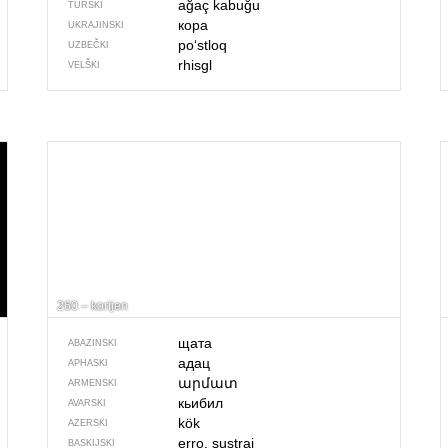
ağaç kabuğu
TURSKI
кора
UKRAJINSKI
poʻstloq
UZBEČKI
rhisgl
VELŠKI
260 – korijen
щата
ABAZINSKI
адац
APHASKI
արմատ
ARMENSKI
кьибил
AVARSKI
kök
AZERSKI
erro, sustrai
BASKIJSKI