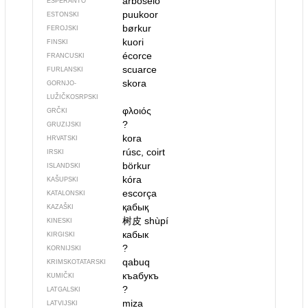
arboŝelo
ESPERANTO
puukoor
ESTONSKI
børkur
FEROJSKI
kuori
FINSKI
écorce
FRANCUSKI
scuarce
FURLANSKI
skora
GORNJO­
LUŽIČKOSRPSKI
φλοιός
GRČKI
?
GRUZIJSKI
kora
HRVATSKI
rúsc, coirt
IRSKI
börkur
ISLANDSKI
kóra
KAŠUPSKI
escorça
KATALONSKI
қабық
KAZAŠKI
树皮
shùpí
KINESKI
кабык
KIRGISKI
?
KORNIJSKI
qabuq
KRIMSKOTATARSKI
къабукъ
KUMIČKI
?
LATGALSKI
miza
LATVIJSKI