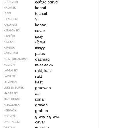
ბარვა
bɑrvɑ
GRUZIJSKI
kopati
HRVATSKI
tochail
IRSKI
?
ISLANDSKI
kòpac
KAŠUPSKI
cavar
KATALONSKI
қазу
KAZAŠKI
挖
wā
KINESKI
казуу
KIRGISKI
palas
KORNIJSKI
qazmaq
KRIMSKOTATARSKI
къазмакъ
KUMIČKI
rakt, kast
LATGALSKI
rakt
LATVIJSKI
kàsti
LITVANSKI
gruewen
LUKSEMBURŠKI
ás
MAĐARSKI
копа
MAKEDONSKI
graven
NIZOZEMSKI
graben
NJEMAČKI
grave
•
grava
NORVEŠKI
cavar
OKCITANSKI
къахын
OSETSKI