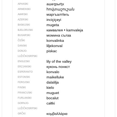
ашәҭрыԥх
APHASKI
հովտաշուշան
ARMENSKI
маргъалтIегь
AVARSKI
inciçiçəyi
AZERSKI
mugeta
BASKIJSKI
камвалея
•
kamvaleja
BJELORUSKI
момина сълза
BUGARSKI
konvalinka
ČEŠKI
liljekonval
DANSKI
piskac
DONJO­
LUŽIČKOSRPSKI
lily of the valley
ENGLESKI
куконь понкст
ERZJANSKI
konvalo
ESPERANTO
maikelluke
ESTONSKI
dalalilja
FEROJSKI
kielo
FINSKI
muguet
FRANCUSKI
bocalut
FURLANSKI
całtki
GORNJO­
LUŽIČKOSRPSKI
κομβαλλάρια
GRČKI