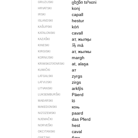
ცხენი
tsʰxɛni
GRUZIJSKI
konj
HRVATSKI
capall
IRSKI
hestur
ISLANDSKI
kóń
KAŠUPSKI
cavall
KATALONSKI
ат, жылқы
KAZAŠKI
马
mǎ
KINESKI
ат, жылкы
KIRGISKI
margh
KORNIJSKI
at, alaşa
KRIMSKOTATARSKI
ат
KUMIČKI
zyrgs
LATGALSKI
zirgs
LATVIJSKI
arklỹs
LITVANSKI
Päerd
LUKSEMBURŠKI
ló
MAĐARSKI
коњ
MAKEDONSKI
paard
NIZOZEMSKI
das Pferd
NJEMAČKI
hest
NORVEŠKI
caval
OKCITANSKI
бӕх
OSETSKI