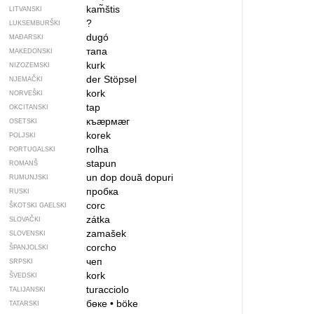
kam̃štis
LITVANSKI
?
LUKSEMBURŠKI
dugó
MAĐARSKI
тапа
MAKEDONSKI
kurk
NIZOZEMSKI
der Stöpsel
NJEMAČKI
kork
NORVEŠKI
tap
OKCITANSKI
къӕрмӕг
OSETSKI
korek
POLJSKI
rolha
PORTUGALSKI
stapun
ROMANŠ
un dop
două dopuri
RUMUNJSKI
пробка
RUSKI
corc
ŠKOTSKI GAELSKI
zátka
SLOVAČKI
zamašek
SLOVENSKI
corcho
ŠPANJOLSKI
чеп
SRPSKI
kork
ŠVEDSKI
turacciolo
TALIJANSKI
бөке
•
böke
TATARSKI