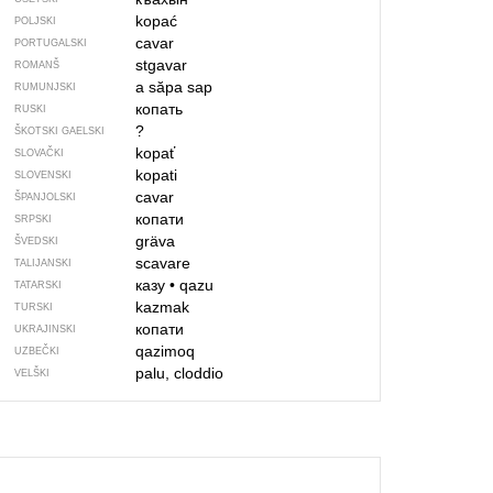
kopać
POLJSKI
cavar
PORTUGALSKI
stgavar
ROMANŠ
a săpa
sap
RUMUNJSKI
копать
RUSKI
?
ŠKOTSKI GAELSKI
kopať
SLOVAČKI
kopati
SLOVENSKI
cavar
ŠPANJOLSKI
копати
SRPSKI
gräva
ŠVEDSKI
scavare
TALIJANSKI
казу
•
qazu
TATARSKI
kazmak
TURSKI
копати
UKRAJINSKI
qazimoq
UZBEČKI
palu, cloddio
VELŠKI