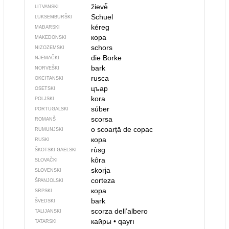
žievė̃
LITVANSKI
Schuel
LUKSEMBURŠKI
kéreg
MAĐARSKI
кора
MAKEDONSKI
schors
NIZOZEMSKI
die Borke
NJEMAČKI
bark
NORVEŠKI
rusca
OKCITANSKI
цъар
OSETSKI
kora
POLJSKI
súber
PORTUGALSKI
scorsa
ROMANŠ
o scoarță de copac
RUMUNJSKI
кора
RUSKI
rùsg
ŠKOTSKI GAELSKI
kôra
SLOVAČKI
skorja
SLOVENSKI
corteza
ŠPANJOLSKI
кора
SRPSKI
bark
ŠVEDSKI
scorza dell’albero
TALIJANSKI
кайры
•
qayrı
TATARSKI