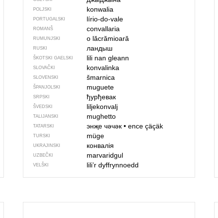
konwalia
POLJSKI
lírio-do-vale
PORTUGALSKI
convallaria
ROMANŠ
o lăcrămioară
RUMUNJSKI
ландыш
RUSKI
lili nan gleann
ŠKOTSKI GAELSKI
konvalinka
SLOVAČKI
šmarnica
SLOVENSKI
muguete
ŠPANJOLSKI
ђурђевак
SRPSKI
liljekonvalj
ŠVEDSKI
mughetto
TALIJANSKI
энҗе чәчәк
•
ence çäçäk
TATARSKI
müge
TURSKI
конвалія
UKRAJINSKI
marvaridgul
UZBEČKI
lili’r dyffrynnoedd
VELŠKI