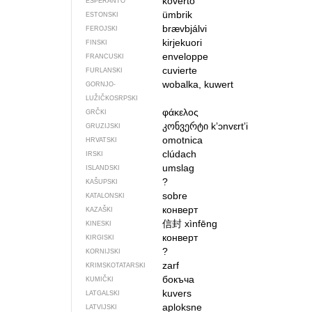
koverto
ESPERANTO
ümbrik
ESTONSKI
brævbjálvi
FEROJSKI
kirjekuori
FINSKI
enveloppe
FRANCUSKI
cuvierte
FURLANSKI
wobalka, kuwert
GORNJO­
LUŽIČKOSRPSKI
φάκελος
GRČKI
კონვერტი
kʼɔnvɛrtʼi
GRUZIJSKI
omotnica
HRVATSKI
clúdach
IRSKI
umslag
ISLANDSKI
?
KAŠUPSKI
sobre
KATALONSKI
конверт
KAZAŠKI
信封
xìnfēng
KINESKI
конверт
KIRGISKI
?
KORNIJSKI
zarf
KRIMSKOTATARSKI
бокъча
KUMIČKI
kuvers
LATGALSKI
aploksne
LATVIJSKI