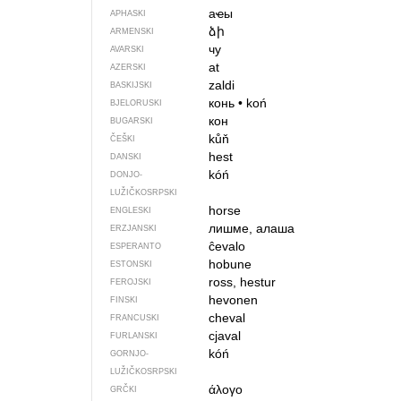
аҽы
APHASKI
ձի
ARMENSKI
чу
AVARSKI
at
AZERSKI
zaldi
BASKIJSKI
конь
•
koń
BJELORUSKI
кон
BUGARSKI
kůň
ČEŠKI
hest
DANSKI
kóń
DONJO­
LUŽIČKOSRPSKI
horse
ENGLESKI
лишме, алаша
ERZJANSKI
ĉevalo
ESPERANTO
hobune
ESTONSKI
ross, hestur
FEROJSKI
hevonen
FINSKI
cheval
FRANCUSKI
cjaval
FURLANSKI
kóń
GORNJO­
LUŽIČKOSRPSKI
άλογο
GRČKI