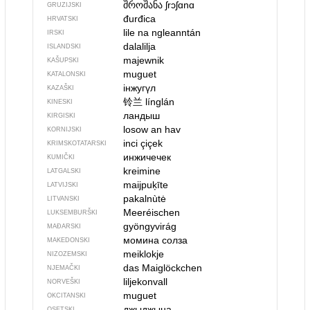
შროშანა
ʃrɔʃɑnɑ
GRUZIJSKI
đurđica
HRVATSKI
lile na ngleanntán
IRSKI
dalalilja
ISLANDSKI
majewnik
KAŠUPSKI
muguet
KATALONSKI
інжугүл
KAZAŠKI
铃兰
línglán
KINESKI
ландыш
KIRGISKI
losow an hav
KORNIJSKI
inci çiçek
KRIMSKOTATARSKI
инжичечек
KUMIČKI
kreimine
LATGALSKI
maijpuķīte
LATVIJSKI
pakalnùtė
LITVANSKI
Meeréischen
LUKSEMBURŠKI
gyöngyvirág
MAĐARSKI
момина солза
MAKEDONSKI
meiklokje
NIZOZEMSKI
das Maiglöckchen
NJEMAČKI
liljekonvall
NORVEŠKI
muguet
OKCITANSKI
джыджына
OSETSKI