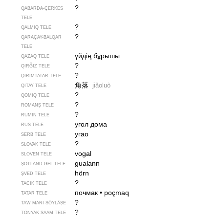
?
QABARDA-ÇERKES
TELE
?
QALMIQ TELE
?
QARAÇAY-BALQAR
TELE
үйдің бұрышы
QAZAQ TELE
?
QIRĞIZ TELE
?
QIRIMTATAR TELE
角落
jiǎoluò
QITAY TELE
?
QOMIQ TELE
?
ROMANŞ TELE
?
RUMIN TELE
угол дома
RUS TELE
угао
SERB TELE
?
SLOVAK TELE
vogal
SLOVEN TELE
gualann
ŞOTLAND GEL TELE
hörn
ŞVED TELE
?
TACIK TELE
почмак
•
poçmaq
TATAR TELE
?
TAW MARI SÖYLÄŞE
?
TÖNYAK SAAM TELE