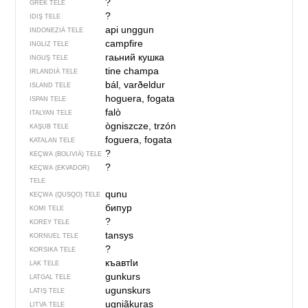
?
GREK TELE
?
IDIŞ TELE
api unggun
INDONEZIÄ TELE
campfire
INGLIZ TELE
гаьний кушка
INGUŞ TELE
tine champa
IRLANDIÄ TELE
bál, varðeldur
ISLAND TELE
hoguera, fogata
ISPAN TELE
falò
ITALYAN TELE
ògniszcze, trzón
KAŞUB TELE
foguera, fogata
KATALAN TELE
?
KEÇWA (BOLIVIÄ) TELE
?
KEÇWA (EKVADOR)
TELE
qunu
KEÇWA (QUSQO) TELE
бипур
KOMI TELE
?
KOREY TELE
tansys
KORNUEL TELE
?
KORSIKA TELE
къавтIи
LAK TELE
gunkurs
LATGAL TELE
ugunskurs
LATIŞ TELE
ugniãkuras
LITVA TELE