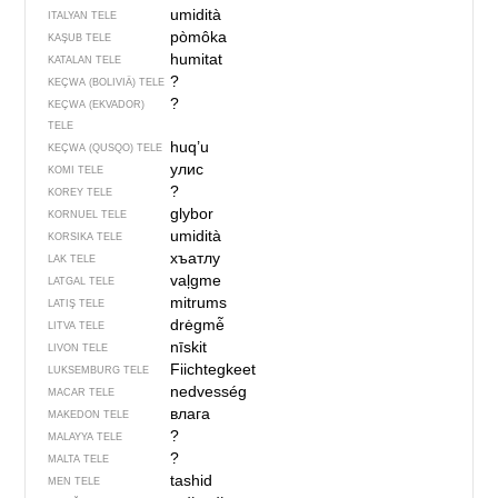
umidità
ITALYAN TELE
pòmôka
KAŞUB TELE
humitat
KATALAN TELE
?
KEÇWA (BOLIVIÄ) TELE
?
KEÇWA (EKVADOR)
TELE
huq’u
KEÇWA (QUSQO) TELE
улис
KOMI TELE
?
KOREY TELE
glybor
KORNUEL TELE
umidità
KORSIKA TELE
хъатлу
LAK TELE
vaļgme
LATGAL TELE
mitrums
LATIŞ TELE
drėgmė̃
LITVA TELE
nīskit
LIVON TELE
Fiichtegkeet
LUKSEMBURG TELE
nedvesség
MACAR TELE
влага
MAKEDON TELE
?
MALAYYA TELE
?
MALTA TELE
tashid
MEN TELE