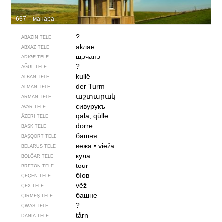
637 – манара
?
ABAZIN TELE
аҟлан
ABXAZ TELE
щэчанэ
ADIGE TELE
?
AĞUL TELE
kullë
ALBAN TELE
der Turm
ALMAN TELE
աշտարակ
ÄRMÄN TELE
сивурукъ
AVAR TELE
qala, qüllə
ÄZERI TELE
dorre
BASK TELE
башня
BAŞQORT TELE
вежа
•
vieža
BELARUS TELE
кула
BOLĞAR TELE
tour
BRETON TELE
бIов
ÇEÇEN TELE
věž
ÇEX TELE
башне
ÇIRMEŞ TELE
?
ÇWAŞ TELE
tårn
DANIÄ TELE