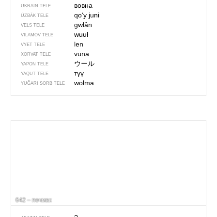
вовна
UKRAIN TELE
qo‘y juni
ÜZBÄK TELE
gwlân
VELS TELE
wuuł
VILAMOV TELE
len
VYET TELE
vuna
XORVAT TELE
ウール
YAPON TELE
түү
YAQUT TELE
wołma
YUĞARI SORB TELE
642 – почмак