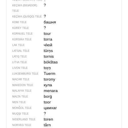
?
KEÇWA (EKVADOR)
TELE
?
KEÇWA (QUSQO) TELE
башня
KOMI TELE
?
KOREY TELE
tour
KORNUEL TELE
torra
KORSIKA TELE
чIюй
LAK TELE
tūrņs
LATGAL TELE
tornis
LATIŞ TELE
bókštas
LITVA TELE
toŗņ
LIVON TELE
Tuerm
LUKSEMBURG TELE
torony
MACAR TELE
кула
MAKEDON TELE
menara
MALAYYA TELE
borġ
MALTA TELE
toor
MEN TELE
цамхаг
MONĞOL TELE
?
MUQŞI TELE
toren
NIDERLAND TELE
tårn
NORVEG TELE