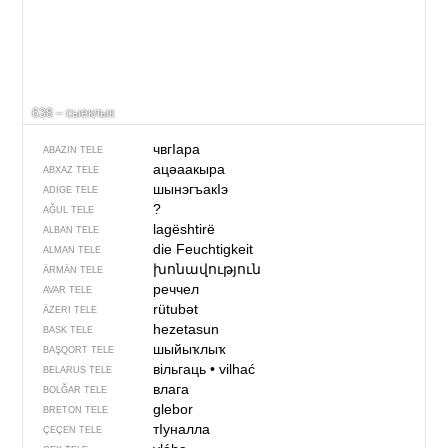
638 – сыеклык
чвгIара
ABAZIN TELE
ацәаакыра
ABXAZ TELE
шынэгъакIэ
ADIGE TELE
?
AĞUL TELE
lagështirë
ALBAN TELE
die Feuchtigkeit
ALMAN TELE
խոնավություն
ÄRMÄN TELE
реччел
AVAR TELE
rütubət
ÄZERI TELE
hezetasun
BASK TELE
шыйыҡлыҡ
BAŞQORT TELE
вільгаць
•
vilhać
BELARUS TELE
влага
BOLĞAR TELE
glebor
BRETON TELE
тIуналла
ÇEÇEN TELE