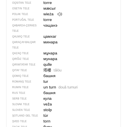
torre
OQSITAN TELE
мӕсыг
OSETIN TELE
wieża
POLAK TELE
torre
PORTUĞAL TELE
чэщанэ
QABARDA-ÇERKES
TELE
цамхаг
QALMIQ TELE
минара
QARAÇAY-BALQAR
TELE
мұнара
QAZAQ TELE
мунара
QIRĞIZ TELE
qulle
QIRIMTATAR TELE
塔楼
tǎlóu
QITAY TELE
башня
QOMIQ TELE
tur
ROMANŞ TELE
un turn
două turnuri
RUMIN TELE
башня
RUS TELE
кула
SERB TELE
veža
SLOVAK TELE
stolp
SLOVEN TELE
tùr
ŞOTLAND GEL TELE
torn
ŞVED TELE
бурҷ