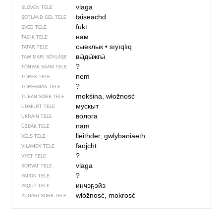
vlaga
SLOVEN TELE
taiseachd
ŞOTLAND GEL TELE
fukt
ŞVED TELE
нам
TACIK TELE
сыеклык
•
sıyıqlıq
TATAR TELE
вӹдӹжгӹ
TAW MARI SÖYLÄŞE
?
TÖNYAK SAAM TELE
nem
TÖREK TELE
?
TÖREKMÄN TELE
mokśina, włožnosć
TÜBÄN SORB TELE
мускыт
UDMURT TELE
волога
UKRAIN TELE
nam
ÜZBÄK TELE
lleithder, gwlybaniaeth
VELS TELE
faojcht
VILAMOV TELE
?
VYET TELE
vlaga
XORVAT TELE
?
YAPON TELE
инчэҕэйэ
YAQUT TELE
włóžnosć, mokrosć
YUĞARI SORB TELE