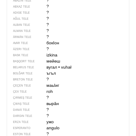
?
ABAZIN TELE
?
ABXAZ TELE
?
ADIGE TELE
?
AĞUL TELE
?
ALBAN TELE
?
ALMAN TELE
?
ÄRMÄN TELE
бокIон
AVAR TELE
?
ÄZERI TELE
izkina
BASK TELE
мөйөш
BAŞQORT TELE
вугал
•
vuhał
BELARUS TELE
ъгъл
BOLĞAR TELE
?
BRETON TELE
маьIиг
ÇEÇEN TELE
roh
ÇEX TELE
?
ÇIRMEŞ TELE
вырӑн
ÇWAŞ TELE
?
DANIÄ TELE
?
DARGIN TELE
ужо
ERZA TELE
angulo
ESPERANTO
?
ESTON TELE