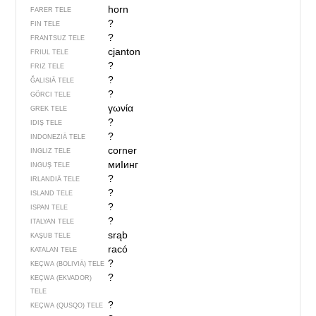
horn
FARER TELE
?
FIN TELE
?
FRANTSUZ TELE
cjanton
FRIUL TELE
?
FRIZ TELE
?
ĞALISIÄ TELE
?
GÖRCI TELE
γωνία
GREK TELE
?
IDIŞ TELE
?
INDONEZIÄ TELE
corner
INGLIZ TELE
миIинг
INGUŞ TELE
?
IRLANDIÄ TELE
?
ISLAND TELE
?
ISPAN TELE
?
ITALYAN TELE
srąb
KAŞUB TELE
racó
KATALAN TELE
?
KEÇWA (BOLIVIÄ) TELE
?
KEÇWA (EKVADOR)
TELE
?
KEÇWA (QUSQO) TELE