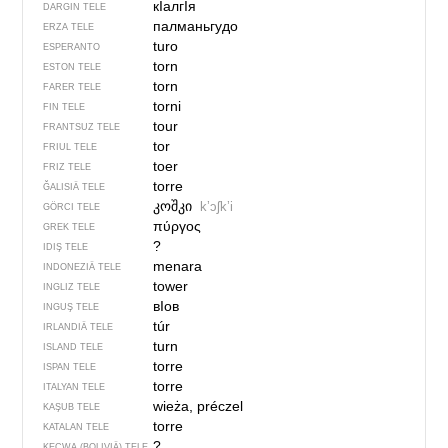
кIалгIя
DARGIN TELE
палманьгудо
ERZA TELE
turo
ESPERANTO
torn
ESTON TELE
torn
FARER TELE
torni
FIN TELE
tour
FRANTSUZ TELE
tor
FRIUL TELE
toer
FRIZ TELE
torre
ĞALISIÄ TELE
კოშკი
kʼɔʃkʼi
GÖRCI TELE
πύργος
GREK TELE
?
IDIŞ TELE
menara
INDONEZIÄ TELE
tower
INGLIZ TELE
вIов
INGUŞ TELE
túr
IRLANDIÄ TELE
turn
ISLAND TELE
torre
ISPAN TELE
torre
ITALYAN TELE
wieża, préczel
KAŞUB TELE
torre
KATALAN TELE
?
KEÇWA (BOLIVIÄ) TELE