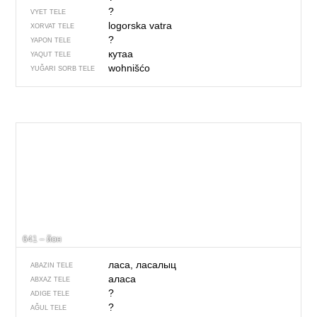
?
VYET TELE
logorska vatra
XORVAT TELE
?
YAPON TELE
кутаа
YAQUT TELE
wohnišćo
YUĞARI SORB TELE
641 – йон
ласа, ласалыц
ABAZIN TELE
аласа
ABXAZ TELE
?
ADIGE TELE
?
AĞUL TELE