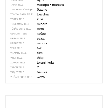
TACIK TELE
манара
•
manara
TATAR TELE
башне
TAW MARI SÖYLÄŞE
toardna
TÖNYAK SAAM TELE
kule
TÖREK TELE
minara
TÖREKMÄN TELE
torm
TÜBÄN SORB TELE
кабаз
UDMURT TELE
вежа
UKRAIN TELE
minora
ÜZBÄK TELE
tŵr
VELS TELE
tüm
VILAMOV TELE
tháp
VYET TELE
toranj, kula
XORVAT TELE
?
YAPON TELE
башня
YAQUT TELE
wěža
YUĞARI SORB TELE