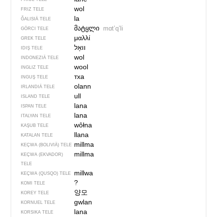
wol
FRIZ TELE
la
ĞALISIÄ TELE
მატყლი
mɑtʼqʼli
GÖRCI TELE
μαλλί
GREK TELE
IDIŞ TELE
wol
INDONEZIÄ TELE
wool
INGLIZ TELE
тха
INGUŞ TELE
olann
IRLANDIÄ TELE
ull
ISLAND TELE
lana
ISPAN TELE
lana
ITALYAN TELE
wôłna
KAŞUB TELE
llana
KATALAN TELE
millma
KEÇWA (BOLIVIÄ) TELE
millma
KEÇWA (EKVADOR)
TELE
millwa
KEÇWA (QUSQO) TELE
?
KOMI TELE
양모
KOREY TELE
gwlan
KORNUEL TELE
lana
KORSIKA TELE