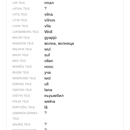
ппал
LAK TELE
?
LATGAL TELE
vilna
LATIŞ TELE
vìlnos
LITVA TELE
vīla
LIVON TELE
Woll
LUKSEMBURG TELE
gyapjú
MACAR TELE
волна, волница
MAKEDON TELE
wul
MALAYYA TELE
suf
MALTA TELE
ollan
MEN TELE
ноос
MONĞOL TELE
уча
MUQŞI TELE
wol
NIDERLAND TELE
ull
NORVEG TELE
lana
OQSITAN TELE
къуымбил
OSETIN TELE
wełna
POLAK TELE
lã
PORTUĞAL TELE
?
QABARDA-ÇERKES
TELE
?
QALMIQ TELE