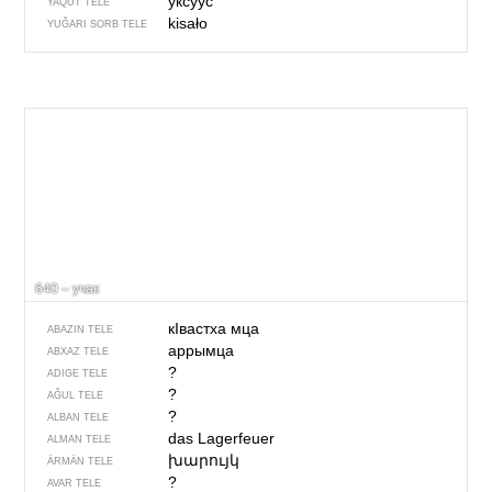
уксуус
YAQUT TELE
kisało
YUĞARI SORB TELE
640 – учак
кIвастха мца
ABAZIN TELE
аррымца
ABXAZ TELE
?
ADIGE TELE
?
AĞUL TELE
?
ALBAN TELE
das Lagerfeuer
ALMAN TELE
խարույկ
ÄRMÄN TELE
?
AVAR TELE