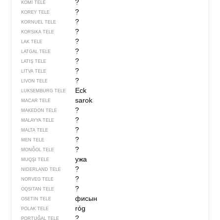
?
KOMI TELE
?
KOREY TELE
?
KORNUEL TELE
?
KORSIKA TELE
?
LAK TELE
?
LATGAL TELE
?
LATIŞ TELE
?
LITVA TELE
?
LIVON TELE
Eck
LUKSEMBURG TELE
sarok
MACAR TELE
?
MAKEDON TELE
?
MALAYYA TELE
?
MALTA TELE
?
MEN TELE
?
MONĞOL TELE
ужа
MUQŞI TELE
?
NIDERLAND TELE
?
NORVEG TELE
?
OQSITAN TELE
фисын
OSETIN TELE
róg
POLAK TELE
?
PORTUĞAL TELE