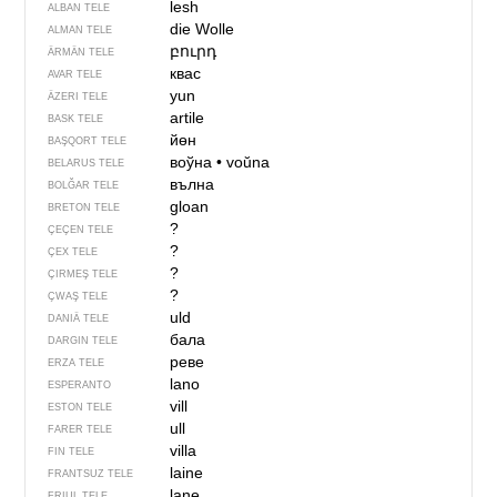
lesh
ALBAN TELE
die Wolle
ALMAN TELE
բուրդ
ÄRMÄN TELE
квас
AVAR TELE
yun
ÄZERI TELE
artile
BASK TELE
йөн
BAŞQORT TELE
воўна
•
voŭna
BELARUS TELE
вълна
BOLĞAR TELE
gloan
BRETON TELE
?
ÇEÇEN TELE
?
ÇEX TELE
?
ÇIRMEŞ TELE
?
ÇWAŞ TELE
uld
DANIÄ TELE
бала
DARGIN TELE
реве
ERZA TELE
lano
ESPERANTO
vill
ESTON TELE
ull
FARER TELE
villa
FIN TELE
laine
FRANTSUZ TELE
lane
FRIUL TELE