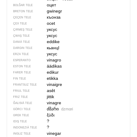
оцет
BOLĞAR TELE
gwinegr
BRETON TELE
къонза
ÇEÇEN TELE
ocet
ÇEX TELE
уксус
ÇIRMEŞ TELE
уксус
ÇWAŞ TELE
eddike
DANIÄ TELE
кьанцӀ
DARGIN TELE
уксус
ERZA TELE
vinagro
ESPERANTO
äädikas
ESTON TELE
edikur
FARER TELE
etikka
FIN TELE
vinaigre
FRANTSUZ TELE
asêt
FRIUL TELE
jittik
FRIZ TELE
vinagre
ĞALISIÄ TELE
ძმარი
dzmɑri
GÖRCI TELE
ξύδι
GREK TELE
?
IDIŞ TELE
?
INDONEZIÄ TELE
vinegar
INGLIZ TELE