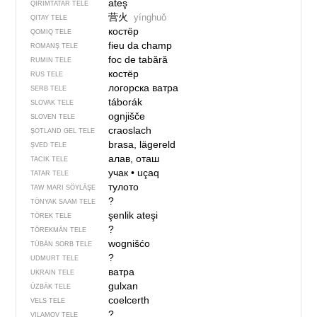
ateş
QIRIMTATAR TELE
营火
yínghuǒ
QITAY TELE
костёр
QOMIQ TELE
fieu da champ
ROMANŞ TELE
foc de tabără
RUMIN TELE
костёр
RUS TELE
логорска ватра
SERB TELE
táborák
SLOVAK TELE
ognjišče
SLOVEN TELE
craoslach
ŞOTLAND GEL TELE
brasa, lägereld
ŞVED TELE
алав, оташ
TACIK TELE
учак
•
uçaq
TATAR TELE
тулото
TAW MARI SÖYLÄŞE
?
TÖNYAK SAAM TELE
şenlik ateşi
TÖREK TELE
?
TÖREKMÄN TELE
wognišćo
TÜBÄN SORB TELE
?
UDMURT TELE
ватра
UKRAIN TELE
gulxan
ÜZBÄK TELE
coelcerth
VELS TELE
?
VILAMOV TELE