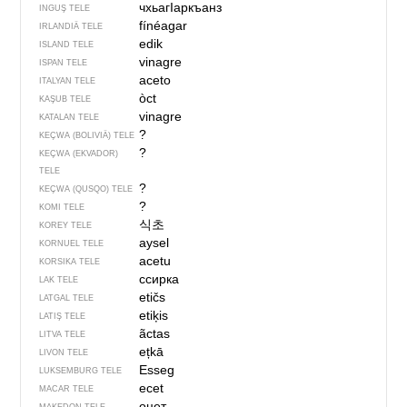
чхьагIаркъанз
INGUŞ TELE
fínéagar
IRLANDIÄ TELE
edik
ISLAND TELE
vinagre
ISPAN TELE
aceto
ITALYAN TELE
òct
KAŞUB TELE
vinagre
KATALAN TELE
?
KEÇWA (BOLIVIÄ) TELE
?
KEÇWA (EKVADOR)
TELE
?
KEÇWA (QUSQO) TELE
?
KOMI TELE
식초
KOREY TELE
aysel
KORNUEL TELE
acetu
KORSIKA TELE
ссирка
LAK TELE
etičs
LATGAL TELE
etiķis
LATIŞ TELE
ãctas
LITVA TELE
ețkā
LIVON TELE
Esseg
LUKSEMBURG TELE
ecet
MACAR TELE
оцет