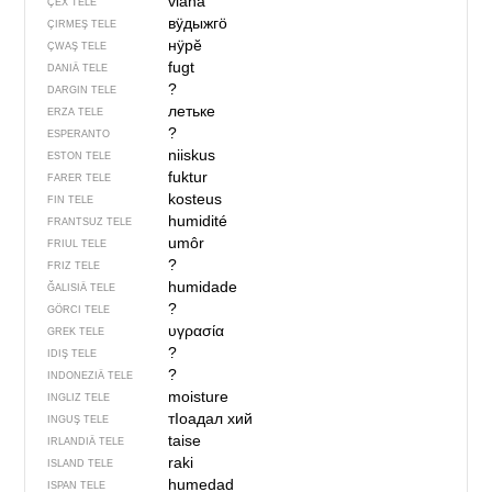
vláha
ÇEX TELE
вӱдыжгӧ
ÇIRMEŞ TELE
нӱрӗ
ÇWAŞ TELE
fugt
DANIÄ TELE
?
DARGIN TELE
летьке
ERZA TELE
?
ESPERANTO
niiskus
ESTON TELE
fuktur
FARER TELE
kosteus
FIN TELE
humidité
FRANTSUZ TELE
umôr
FRIUL TELE
?
FRIZ TELE
humidade
ĞALISIÄ TELE
?
GÖRCI TELE
υγρασία
GREK TELE
?
IDIŞ TELE
?
INDONEZIÄ TELE
moisture
INGLIZ TELE
тIоадал хий
INGUŞ TELE
taise
IRLANDIÄ TELE
raki
ISLAND TELE
humedad
ISPAN TELE