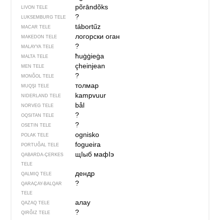
põrāndõks
LIVON TELE
?
LUKSEMBURG TELE
tábortűz
MACAR TELE
логорски оган
MAKEDON TELE
?
MALAYYA TELE
ħuġġieġa
MALTA TELE
çheinjean
MEN TELE
?
MONĞOL TELE
толмар
MUQŞI TELE
kampvuur
NIDERLAND TELE
bål
NORVEG TELE
?
OQSITAN TELE
?
OSETIN TELE
ognisko
POLAK TELE
fogueira
PORTUĞAL TELE
щIыб мафIэ
QABARDA-ÇERKES
TELE
дендр
QALMIQ TELE
?
QARAÇAY-BALQAR
TELE
алау
QAZAQ TELE
?
QIRĞIZ TELE