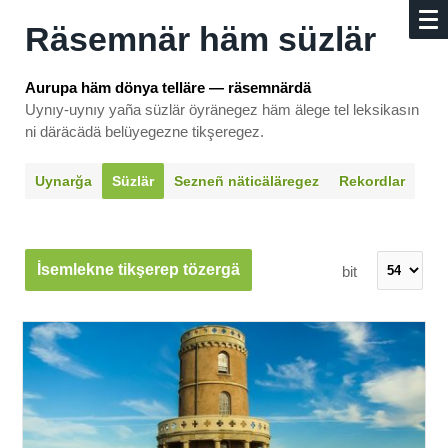
Räsemnär häm süzlär
Aurupa häm dönya telläre — räsemnärdä
Uynıy-uynıy yaña süzlär öyränegez häm älege tel leksikasın
ni däräcädä belüyegezne tikşeregez.
Uynarğa
Süzlär
Sezneñ näti­cäläregez
Rekordlar
İsemlekne tikşerep tözergä
bit