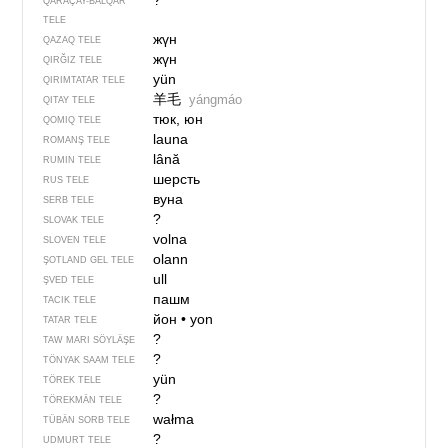
?
QARAÇAY-BALQAR
TELE
жүн
QAZAQ TELE
жүн
QIRĞIZ TELE
yün
QIRIMTATAR TELE
羊毛
yángmáo
QITAY TELE
тюк, юн
QOMIQ TELE
launa
ROMANŞ TELE
lână
RUMIN TELE
шерсть
RUS TELE
вуна
SERB TELE
?
SLOVAK TELE
volna
SLOVEN TELE
olann
ŞOTLAND GEL TELE
ull
ŞVED TELE
пашм
TACIK TELE
йон
•
yon
TATAR TELE
?
TAW MARI SÖYLÄŞE
?
TÖNYAK SAAM TELE
yün
TÖREK TELE
?
TÖREKMÄN TELE
wałma
TÜBÄN SORB TELE
?
UDMURT TELE