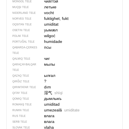
чийгтэй
MONĞOL TELE
летьке
MUQŞI TELE
vocht
NIDERLAND TELE
fuktighet, fukt
NORVEG TELE
umiditat
OQSITAN TELE
уымӕл
OSETIN TELE
wilgoć
POLAK TELE
humidade
PORTUĞAL TELE
псы
QABARDA-ÇERKES
TELE
чиг
QALMIQ TELE
мылы
QARAÇAY-BALQAR
TELE
ылғал
QAZAQ TELE
?
QIRĞIZ TELE
dım
QIRIMTATAR TELE
湿气
shīqì
QITAY TELE
дымлыкъ
QOMIQ TELE
umiditad
ROMANŞ TELE
umezeală
umiditate
RUMIN TELE
влага
RUS TELE
влага
SERB TELE
vlaha
SLOVAK TELE