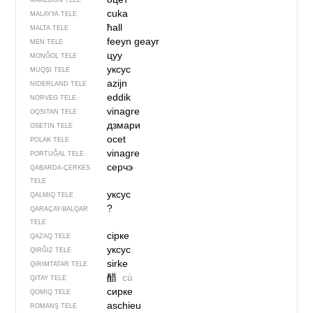
MAKEDON TELE
cuka
MALAYYA TELE
ħall
MALTA TELE
feeyn geayr
MEN TELE
цуу
MONĞOL TELE
уксус
MUQŞI TELE
azijn
NIDERLAND TELE
eddik
NORVEG TELE
vinagre
OQSITAN TELE
дзмари
OSETIN TELE
ocet
POLAK TELE
vinagre
PORTUĞAL TELE
серчэ
QABARDA-ÇERKES
TELE
уксус
QALMIQ TELE
?
QARAÇAY-BALQAR
TELE
сірке
QAZAQ TELE
уксус
QIRĞIZ TELE
sirke
QIRIMTATAR TELE
醋
cù
QITAY TELE
сирке
QOMIQ TELE
aschieu
ROMANŞ TELE