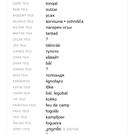
tonqal
ÄZERI TELE
sutzar
BASK TELE
усаҡ
BAŞQORT TELE
вогнішча
•
vohnišča
BELARUS TELE
лагерен огън
BOLĞAR TELE
tantad
BRETON TELE
?
ÇEÇEN TELE
táborák
ÇEX TELE
тулото
ÇIRMEŞ TELE
кӑвайт
ÇWAŞ TELE
bål
DANIÄ TELE
?
DARGIN TELE
толпандя
ERZA TELE
lignofajro
ESPERANTO
lõke
ESTON TELE
bál, legubál
FARER TELE
kokko
FIN TELE
feu de camp
FRANTSUZ TELE
fogolâr
FRIUL TELE
kampfjoer
FRIZ TELE
fogueira
ĞALISIÄ TELE
კოცონი
kʼɔtsʰɔni
GÖRCI TELE