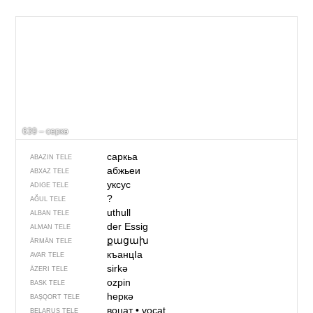
639 – серкә
саркьа
ABAZIN TELE
абжьеи
ABXAZ TELE
уксус
ADIGE TELE
?
AĞUL TELE
uthull
ALBAN TELE
der Essig
ALMAN TELE
քացախ
ÄRMÄN TELE
къанцIа
AVAR TELE
sirkə
ÄZERI TELE
ozpin
BASK TELE
һеркә
BAŞQORT TELE
воцат
•
vocat
BELARUS TELE