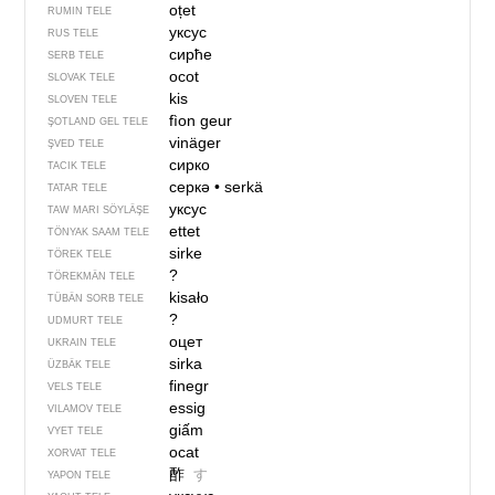
oțet
RUMIN TELE
уксус
RUS TELE
сирће
SERB TELE
ocot
SLOVAK TELE
kis
SLOVEN TELE
fìon geur
ŞOTLAND GEL TELE
vinäger
ŞVED TELE
сирко
TACIK TELE
серкә
•
serkä
TATAR TELE
уксус
TAW MARI SÖYLÄŞE
ettet
TÖNYAK SAAM TELE
sirke
TÖREK TELE
?
TÖREKMÄN TELE
kisało
TÜBÄN SORB TELE
?
UDMURT TELE
оцет
UKRAIN TELE
sirka
ÜZBÄK TELE
finegr
VELS TELE
essig
VILAMOV TELE
giấm
VYET TELE
ocat
XORVAT TELE
酢
す
YAPON TELE