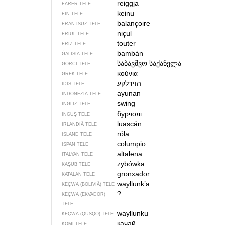
reiggja
FARER TELE
keinu
FIN TELE
balançoire
FRANTSUZ TELE
niçul
FRIUL TELE
touter
FRIZ TELE
bambán
ĞALISIÄ TELE
საბავშვო საქანელა
GÖRCI TELE
κούνια
GREK TELE
הוידלקע
IDIŞ TELE
ayunan
INDONEZIÄ TELE
swing
INGLIZ TELE
бурчолг
INGUŞ TELE
luascán
IRLANDIÄ TELE
róla
ISLAND TELE
columpio
ISPAN TELE
altalena
ITALYAN TELE
zybówka
KAŞUB TELE
gronxador
KATALAN TELE
wayllunk’a
KEÇWA (BOLIVIÄ) TELE
?
KEÇWA (EKVADOR)
TELE
wayllunku
KEÇWA (QUSQO) TELE
качай
KOMI TELE