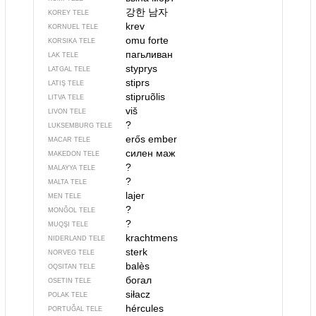
강한 남자
KOREY TELE
krev
KORNUEL TELE
omu forte
KORSIKA TELE
пагьливан
LAK TELE
styprys
LATGAL TELE
stiprs
LATIŞ TELE
stipruõlis
LITVA TELE
viš
LIVON TELE
?
LUKSEMBURG TELE
erős ember
MACAR TELE
силен маж
MAKEDON TELE
?
MALAYYA TELE
?
MALTA TELE
lajer
MEN TELE
?
MONĞOL TELE
?
MUQŞI TELE
krachtmens
NIDERLAND TELE
sterk
NORVEG TELE
balès
OQSITAN TELE
богал
OSETIN TELE
siłacz
POLAK TELE
hércules
PORTUĞAL TELE