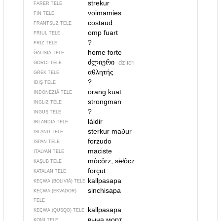
strekur
FARER TELE
voimamies
FIN TELE
costaud
FRANTSUZ TELE
omp fuart
FRIUL TELE
?
FRIZ TELE
home forte
ĞALISIÄ TELE
ძლიერი
dzliɛri
GÖRCI TELE
αθλητής
GREK TELE
?
IDIŞ TELE
orang kuat
INDONEZIÄ TELE
strongman
INGLIZ TELE
?
INGUŞ TELE
láidir
IRLANDIÄ TELE
sterkur maður
ISLAND TELE
forzudo
ISPAN TELE
maciste
ITALYAN TELE
mòcôrz, sëłôcz
KAŞUB TELE
forçut
KATALAN TELE
kallpasapa
KEÇWA (BOLIVIÄ) TELE
sinchisapa
KEÇWA (EKVADOR)
TELE
kallpasapa
KEÇWA (QUSQO) TELE
вына морт
KOMI TELE