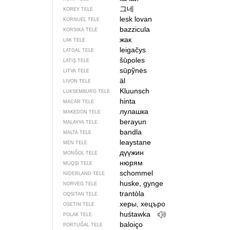
그네
KOREY TELE
lesk lovan
KORNUEL TELE
bazzicula
KORSIKA TELE
жак
LAK TELE
leigačys
LATGAL TELE
šūpoles
LATIŞ TELE
sūpỹnės
LITVA TELE
äl
LIVON TELE
Kluunsch
LUKSEMBURG TELE
hinta
MACAR TELE
лулашка
MAKEDON TELE
berayun
MALAYYA TELE
bandla
MALTA TELE
leaystane
MEN TELE
дүүжин
MONĞOL TELE
нюрям
MUQŞI TELE
schommel
NIDERLAND TELE
huske, gynge
NORVEG TELE
trantòla
OQSITAN TELE
херы, хецъро
OSETIN TELE
huśtawka
POLAK TELE
baloiço
PORTUĞAL TELE