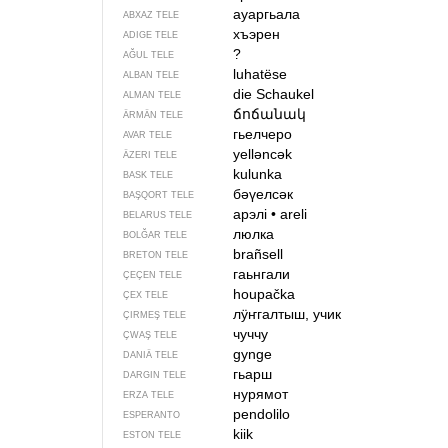
ауаргьала
ABXAZ TELE
хъэрен
ADIGE TELE
?
AĞUL TELE
luhatëse
ALBAN TELE
die Schaukel
ALMAN TELE
ճոճանակ
ÄRMÄN TELE
гьелчеро
AVAR TELE
yelləncək
ÄZERI TELE
kulunka
BASK TELE
бәүелсәк
BAŞQORT TELE
арэлі
•
areli
BELARUS TELE
люлка
BOLĞAR TELE
brañsell
BRETON TELE
гаьнгали
ÇEÇEN TELE
houpačka
ÇEX TELE
лӱҥгалтыш, учик
ÇIRMEŞ TELE
чуччу
ÇWAŞ TELE
gynge
DANIÄ TELE
гьарш
DARGIN TELE
нурямот
ERZA TELE
pendolilo
ESPERANTO
kiik
ESTON TELE