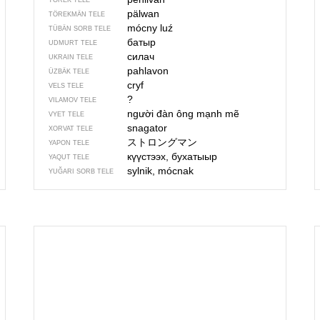
TÖREK TELE
pälwan
TÖREKMÄN TELE
mócny luź
TÜBÄN SORB TELE
батыр
UDMURT TELE
силач
UKRAIN TELE
pahlavon
ÜZBÄK TELE
cryf
VELS TELE
?
VILAMOV TELE
người đàn ông mạnh mẽ
VYET TELE
snagator
XORVAT TELE
ストロングマン
YAPON TELE
күүстээх, бухатыыр
YAQUT TELE
sylnik, mócnak
YUĞARI SORB TELE