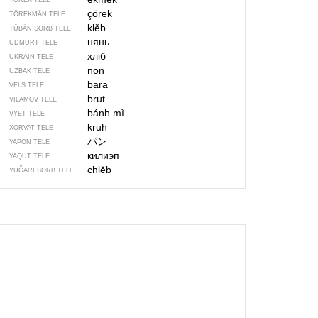
TÖREK TELE
çörek
TÖREKMÄN TELE
klěb
TÜBÄN SORB TELE
нянь
UDMURT TELE
хліб
UKRAIN TELE
non
ÜZBÄK TELE
bara
VELS TELE
brut
VILAMOV TELE
bánh mì
VYET TELE
kruh
XORVAT TELE
パン
YAPON TELE
килиэп
YAQUT TELE
chlěb
YUĞARI SORB TELE