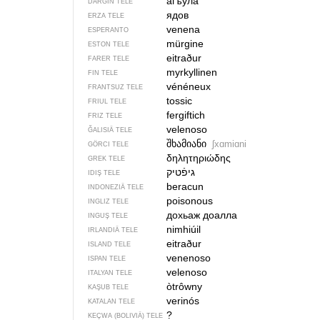
агъула
DARGIN TELE
ядов
ERZA TELE
venena
ESPERANTO
mürgine
ESTON TELE
eitraður
FARER TELE
myrkyllinen
FIN TELE
vénéneux
FRANTSUZ TELE
tossic
FRIUL TELE
fergiftich
FRIZ TELE
velenoso
ĞALISIÄ TELE
შხამიანი
ʃxɑmiɑni
GÖRCI TELE
δηλητηριώδης
GREK TELE
IDIŞ TELE
beracun
INDONEZIÄ TELE
poisonous
INGLIZ TELE
дохьаж доалла
INGUŞ TELE
nimhiúil
IRLANDIÄ TELE
eitraður
ISLAND TELE
venenoso
ISPAN TELE
velenoso
ITALYAN TELE
òtrôwny
KAŞUB TELE
verinós
KATALAN TELE
?
KEÇWA (BOLIVIÄ) TELE