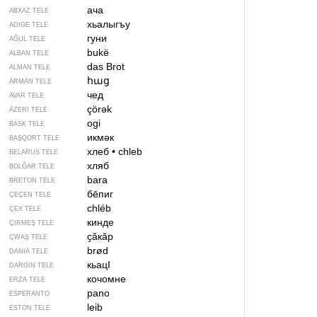
ача
ABXAZ TELE
хьалыгъу
ADIGE TELE
гуни
AĞUL TELE
bukë
ALBAN TELE
das Brot
ALMAN TELE
հաց
ÄRMÄN TELE
чед
AVAR TELE
çörək
ÄZERI TELE
ogi
BASK TELE
икмәк
BAŞQORT TELE
хлеб
•
chleb
BELARUS TELE
хляб
BOLĞAR TELE
bara
BRETON TELE
бе̄пиг
ÇEÇEN TELE
chléb
ÇEX TELE
кинде
ÇIRMEŞ TELE
ҫӑкӑр
ÇWAŞ TELE
brød
DANIÄ TELE
кьацӀ
DARGIN TELE
кочомне
ERZA TELE
pano
ESPERANTO
leib
ESTON TELE