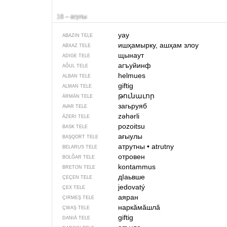
16 – агулы
уау
ABAZIN TELE
ишҳамырку, ашҳам злоу
ABXAZ TELE
щынаут
ADIGE TELE
агъуйинф
AĞUL TELE
helmues
ALBAN TELE
giftig
ALMAN TELE
թունաւոր
ÄRMÄN TELE
загьруяб
AVAR TELE
zəhərli
ÄZERI TELE
pozoitsu
BASK TELE
ағыулы
BAŞQORT TELE
атрутны
•
atrutny
BELARUS TELE
отровен
BOLĞAR TELE
kontammus
BRETON TELE
дIаьвше
ÇEÇEN TELE
jedovatý
ÇEX TELE
аяран
ÇIRMEŞ TELE
наркӑмӑшлӑ
ÇWAŞ TELE
giftig
DANIÄ TELE