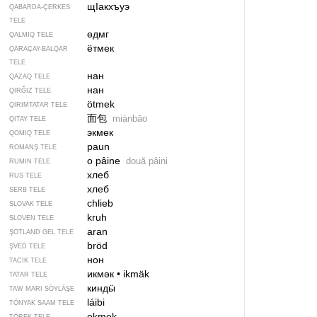
щIакхъуэ
QABARDA-ÇERKES
TELE
өдмг
QALMIQ TELE
ётмек
QARAÇAY-BALQAR
TELE
нан
QAZAQ TELE
нан
QIRĞIZ TELE
ötmek
QIRIMTATAR TELE
面包
miànbāo
QITAY TELE
экмек
QOMIQ TELE
paun
ROMANŞ TELE
o pâine
două pâini
RUMIN TELE
хлеб
RUS TELE
хлеб
SERB TELE
chlieb
SLOVAK TELE
kruh
SLOVEN TELE
aran
ŞOTLAND GEL TELE
bröd
ŞVED TELE
нон
TACIK TELE
икмәк
•
ikmäk
TATAR TELE
киндӹ
TAW MARI SÖYLÄŞE
láibi
TÖNYAK SAAM TELE
ekmek