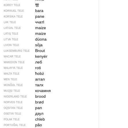
빵
KOREY TELE
bara
KORNUEL TELE
pane
KORSIKA TELE
ччатӀ
LAK TELE
maize
LATGAL TELE
maize
LATIŞ TELE
dúona
LITVA TELE
sȱja
LIVON TELE
Brout
LUKSEMBURG TELE
kenyér
MACAR TELE
леб
MAKEDON TELE
roti
MALAYYA TELE
ħobż
MALTA TELE
arran
MEN TELE
талх
MONĞOL TELE
кочамня
MUQŞI TELE
brood
NIDERLAND TELE
brød
NORVEG TELE
pan
OQSITAN TELE
дзул
OSETIN TELE
chleb
POLAK TELE
pão
PORTUĞAL TELE