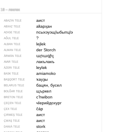
18 – ләкләк
аист
ABAZIN TELE
аҟарҳан
ABXAZ TELE
псыхэуэщIыбыпцIэ
ADIGE TELE
?
AĞUL TELE
lejlek
ALBAN TELE
der Storch
ALMAN TELE
արագիլ
ÄRMÄN TELE
лакълакъ
AVAR TELE
leylək
ÄZERI TELE
amiamoko
BASK TELE
ҡауҙы
BAŞQORT TELE
бацян, бусел
BELARUS TELE
щъркел
BOLĞAR TELE
c’hwibon
BRETON TELE
чIерийдохург
ÇEÇEN TELE
čáp
ÇEX TELE
аист
ÇIRMEŞ TELE
аист
ÇWAŞ TELE
stork
DANIÄ TELE