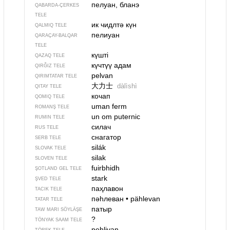
пелуан, бланэ
QABARDA-ÇERKES
TELE
ик чидлтә күн
QALMIQ TELE
пелиуан
QARAÇAY-BALQAR
TELE
күшті
QAZAQ TELE
күчтүү адам
QIRĞIZ TELE
pelvan
QIRIMTATAR TELE
大力士
dàlìshì
QITAY TELE
кочап
QOMIQ TELE
uman ferm
ROMANŞ TELE
un om puternic
RUMIN TELE
силач
RUS TELE
снагатор
SERB TELE
silák
SLOVAK TELE
silak
SLOVEN TELE
fuirbhidh
ŞOTLAND GEL TELE
stark
ŞVED TELE
паҳлавон
TACIK TELE
пәһлеван
•
pählevan
TATAR TELE
патыр
TAW MARI SÖYLÄŞE
?
TÖNYAK SAAM TELE
pehlivan