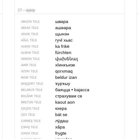
17 – курку
швара
ABAZIN TELE
ашәара
ABXAZ TELE
щынэн
ADIGE TELE
гучI хьас
AĞUL TELE
ka frikë
ALBAN TELE
fürchten
ALMAN TELE
վախենալ
ÄRMÄN TELE
хIинкъизе
AVAR TELE
qorxmaq
ÄZERI TELE
beldur izan
BASK TELE
ҡурҡыу
BAŞQORT TELE
баяцца
•
bajacca
BELARUS TELE
страхувам се
BOLĞAR TELE
kaout aon
BRETON TELE
кхера
ÇEÇEN TELE
bát se
ÇEX TELE
лӱдаш
ÇIRMEŞ TELE
хӑра
ÇWAŞ TELE
frygte
DANIÄ TELE