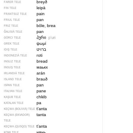
breyð
FARER TELE
leipä
FIN TELE
pain
FRANTSUZ TELE
pan
FRIUL TELE
bôle, brea
FRIZ TELE
pan
ĞALISIÄ TELE
პური
pʼuri
GÖRCI TELE
ψωμί
GREK TELE
ברויט
IDIŞ TELE
roti
INDONEZIÄ TELE
bread
INGLIZ TELE
маькх
INGUŞ TELE
arán
IRLANDIÄ TELE
brauð
ISLAND TELE
pan
ISPAN TELE
pane
ITALYAN TELE
chléb
KAŞUB TELE
pa
KATALAN TELE
t’anta
KEÇWA (BOLIVIÄ) TELE
tanta
KEÇWA (EKVADOR)
TELE
t’anta
KEÇWA (QUSQO) TELE
нянь
KOMI TELE