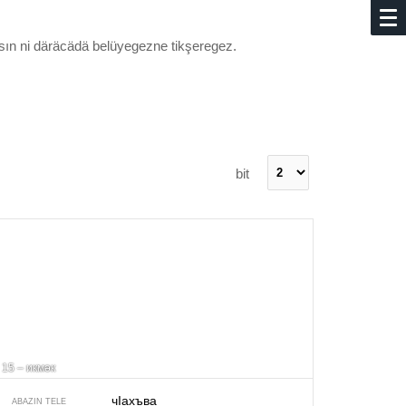
sın ni däräcädä belüyegezne tikşeregez.
bit
15 – икмәк
чIахъва
ABAZIN TELE