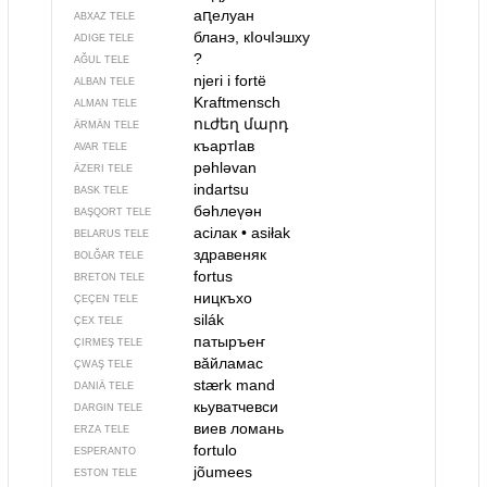
аԥелуан
ABXAZ TELE
бланэ, кIочIэшху
ADIGE TELE
?
AĞUL TELE
njeri i fortë
ALBAN TELE
Kraftmensch
ALMAN TELE
ուժեղ մարդ
ÄRMÄN TELE
къартIав
AVAR TELE
pəhləvan
ÄZERI TELE
indartsu
BASK TELE
бәһлеүән
BAŞQORT TELE
асілак
•
asiłak
BELARUS TELE
здравеняк
BOLĞAR TELE
fortus
BRETON TELE
ницкъхо
ÇEÇEN TELE
silák
ÇEX TELE
патыръеҥ
ÇIRMEŞ TELE
вӑйламас
ÇWAŞ TELE
stærk mand
DANIÄ TELE
кьуватчевси
DARGIN TELE
виев ломань
ERZA TELE
fortulo
ESPERANTO
jõumees
ESTON TELE