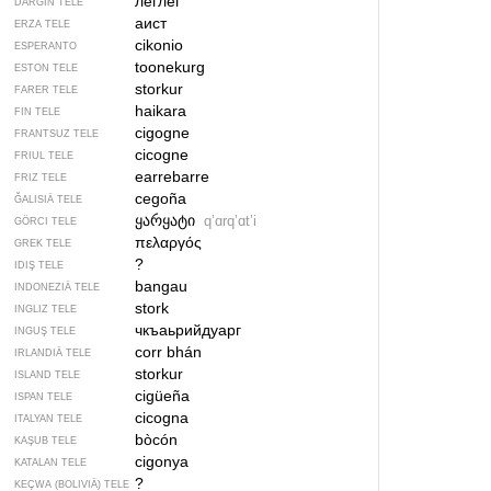
леглег
DARGIN TELE
аист
ERZA TELE
cikonio
ESPERANTO
toonekurg
ESTON TELE
storkur
FARER TELE
haikara
FIN TELE
cigogne
FRANTSUZ TELE
cicogne
FRIUL TELE
earrebarre
FRIZ TELE
cegoña
ĞALISIÄ TELE
ყარყატი
qʼɑrqʼɑtʼi
GÖRCI TELE
πελαργός
GREK TELE
?
IDIŞ TELE
bangau
INDONEZIÄ TELE
stork
INGLIZ TELE
чкъаьрийдуарг
INGUŞ TELE
corr bhán
IRLANDIÄ TELE
storkur
ISLAND TELE
cigüeña
ISPAN TELE
cicogna
ITALYAN TELE
bòcón
KAŞUB TELE
cigonya
KATALAN TELE
?
KEÇWA (BOLIVIÄ) TELE