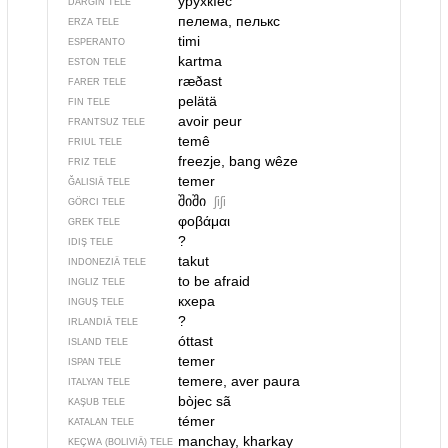
урухкIес
DARGIN TELE
пелема, пелькс
ERZA TELE
timi
ESPERANTO
kartma
ESTON TELE
ræðast
FARER TELE
pelätä
FIN TELE
avoir peur
FRANTSUZ TELE
temê
FRIUL TELE
freezje, bang wêze
FRIZ TELE
temer
ĞALISIÄ TELE
შიში
ʃiʃi
GÖRCI TELE
φοβάμαι
GREK TELE
?
IDIŞ TELE
takut
INDONEZIÄ TELE
to be afraid
INGLIZ TELE
кхера
INGUŞ TELE
?
IRLANDIÄ TELE
óttast
ISLAND TELE
temer
ISPAN TELE
temere, aver paura
ITALYAN TELE
bòjec sã
KAŞUB TELE
témer
KATALAN TELE
manchay, kharkay
KEÇWA (BOLIVIÄ) TELE