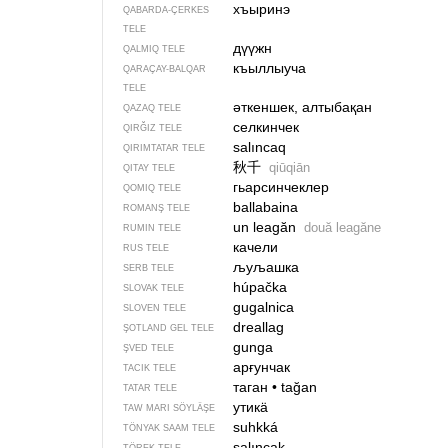
хъыринэ
QABARDA-ÇERKES
TELE
дүүжн
QALMIQ TELE
къыллыуча
QARAÇAY-BALQAR
TELE
әткеншек, алтыбақан
QAZAQ TELE
селкинчек
QIRĞIZ TELE
salıncaq
QIRIMTATAR TELE
秋千
qiūqiān
QITAY TELE
гьарсинчеклер
QOMIQ TELE
ballabaina
ROMANŞ TELE
un leagăn
două leagăne
RUMIN TELE
качели
RUS TELE
љуљашка
SERB TELE
húpačka
SLOVAK TELE
gugalnica
SLOVEN TELE
dreallag
ŞOTLAND GEL TELE
gunga
ŞVED TELE
арғунчак
TACIK TELE
таган
•
tağan
TATAR TELE
утикӓ
TAW MARI SÖYLÄŞE
suhkká
TÖNYAK SAAM TELE
salıncak