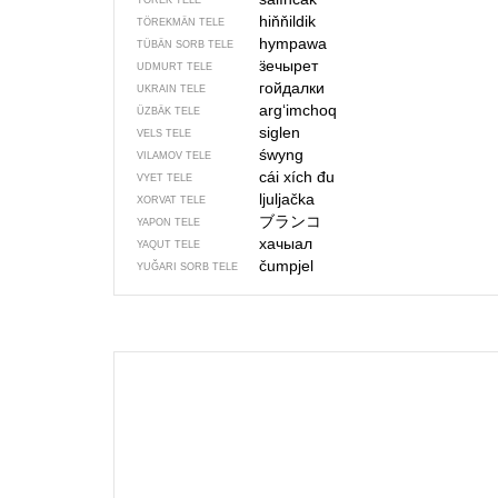
TÖREK TELE
hiňňildik
TÖREKMÄN TELE
hympawa
TÜBÄN SORB TELE
ӟечырет
UDMURT TELE
гойдалки
UKRAIN TELE
argʻimchoq
ÜZBÄK TELE
siglen
VELS TELE
śwyng
VILAMOV TELE
cái xích đu
VYET TELE
ljuljačka
XORVAT TELE
ブランコ
YAPON TELE
хачыал
YAQUT TELE
čumpjel
YUĞARI SORB TELE