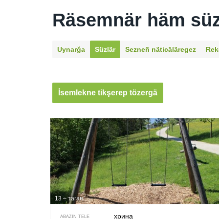
Räsemnär häm süz
Uynarğa
Süzlär
Sezneñ näti­cäläregez
Rek
İsemlekne tikşerep tözergä
13 – таган
хрина
ABAZIN TELE