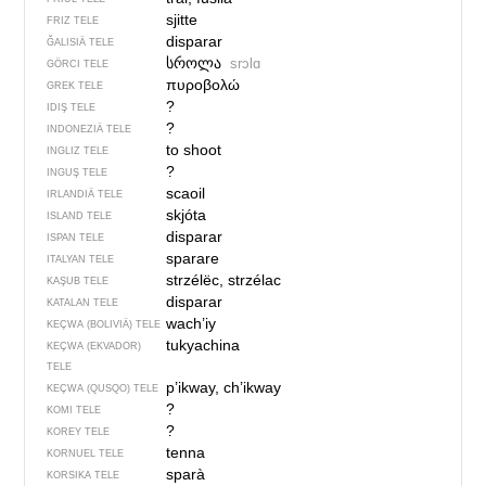
sjitte
FRIZ TELE
disparar
ĞALISIÄ TELE
სროლა
srɔlɑ
GÖRCI TELE
πυροβολώ
GREK TELE
?
IDIŞ TELE
?
INDONEZIÄ TELE
to shoot
INGLIZ TELE
?
INGUŞ TELE
scaoil
IRLANDIÄ TELE
skjóta
ISLAND TELE
disparar
ISPAN TELE
sparare
ITALYAN TELE
strzélëc, strzélac
KAŞUB TELE
disparar
KATALAN TELE
wach’iy
KEÇWA (BOLIVIÄ) TELE
tukyachina
KEÇWA (EKVADOR)
TELE
p’ikway, ch’ikway
KEÇWA (QUSQO) TELE
?
KOMI TELE
?
KOREY TELE
tenna
KORNUEL TELE
sparà
KORSIKA TELE