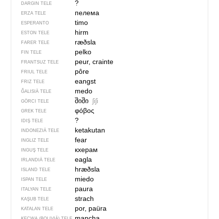
?
DARGIN TELE
пелема
ERZA TELE
timo
ESPERANTO
hirm
ESTON TELE
ræðsla
FARER TELE
pelko
FIN TELE
peur, crainte
FRANTSUZ TELE
pôre
FRIUL TELE
eangst
FRIZ TELE
medo
ĞALISIÄ TELE
შიში
ʃiʃi
GÖRCI TELE
φόβος
GREK TELE
?
IDIŞ TELE
ketakutan
INDONEZIÄ TELE
fear
INGLIZ TELE
кхерам
INGUŞ TELE
eagla
IRLANDIÄ TELE
hræðsla
ISLAND TELE
miedo
ISPAN TELE
paura
ITALYAN TELE
strach
KAŞUB TELE
por, paüra
KATALAN TELE
mancha
KEÇWA (BOLIVIÄ) TELE