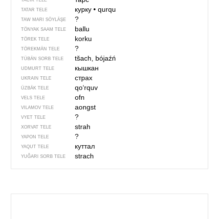
TACIK TELE
курку
•
qurqu
TATAR TELE
?
TAW MARI SÖYLÄŞE
ballu
TÖNYAK SAAM TELE
korku
TÖREK TELE
?
TÖREKMÄN TELE
tšach, bójaźń
TÜBÄN SORB TELE
кышкан
UDMURT TELE
страх
UKRAIN TELE
qoʻrquv
ÜZBÄK TELE
ofn
VELS TELE
aongst
VILAMOV TELE
?
VYET TELE
strah
XORVAT TELE
?
YAPON TELE
куттал
YAQUT TELE
strach
YUĞARI SORB TELE