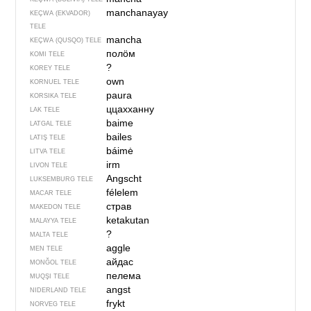
manchanayay
KEÇWA (EKVADOR)
TELE
mancha
KEÇWA (QUSQO) TELE
полӧм
KOMI TELE
?
KOREY TELE
own
KORNUEL TELE
paura
KORSIKA TELE
ццахханну
LAK TELE
baime
LATGAL TELE
bailes
LATIŞ TELE
báimė
LITVA TELE
irm
LIVON TELE
Angscht
LUKSEMBURG TELE
félelem
MACAR TELE
страв
MAKEDON TELE
ketakutan
MALAYYA TELE
?
MALTA TELE
aggle
MEN TELE
айдас
MONĞOL TELE
пелема
MUQŞI TELE
angst
NIDERLAND TELE
frykt
NORVEG TELE