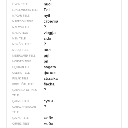
nūoļ
LIVON TELE
Feil
LUKSEMBURG TELE
nyíl
MACAR TELE
стрелка
MAKEDON TELE
?
MALAYYA TELE
vleġġa
MALTA TELE
side
MEN TELE
?
MONĞOL TELE
нал
MUQŞI TELE
pijl
NIDERLAND TELE
pil
NORVEG TELE
sageta
OQSITAN TELE
фатӕг
OSETIN TELE
strzałka
POLAK TELE
flecha
PORTUĞAL TELE
?
QABARDA-ÇERKES
TELE
сумн
QALMIQ TELE
?
QARAÇAY-BALQAR
TELE
жебе
QAZAQ TELE
жебе
QIRĞIZ TELE