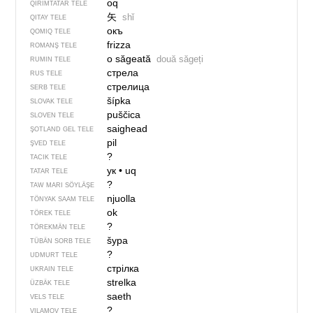
oq
QIRIMTATAR TELE
矢
shǐ
QITAY TELE
окъ
QOMIQ TELE
frizza
ROMANŞ TELE
o săgeată
două săgeți
RUMIN TELE
стрела
RUS TELE
стрелица
SERB TELE
šípka
SLOVAK TELE
puščica
SLOVEN TELE
saighead
ŞOTLAND GEL TELE
pil
ŞVED TELE
?
TACIK TELE
ук
•
uq
TATAR TELE
?
TAW MARI SÖYLÄŞE
njuolla
TÖNYAK SAAM TELE
ok
TÖREK TELE
?
TÖREKMÄN TELE
šypa
TÜBÄN SORB TELE
?
UDMURT TELE
стрілка
UKRAIN TELE
strelka
ÜZBÄK TELE
saeth
VELS TELE
?
VILAMOV TELE