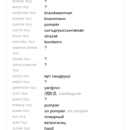
?
MONĞOL TELE
?
MUQŞI TELE
brandweerman
NIDERLAND TELE
brannmann
NORVEG TELE
pompièr
OQSITAN TELE
сыгъдхуыссынгӕнӕг
OSETIN TELE
strażak
POLAK TELE
bombeiro
PORTUĞAL TELE
?
QABARDA-ÇERKES
TELE
?
QALMIQ TELE
?
QARAÇAY-BALQAR
TELE
өрт сөндіруші
QAZAQ TELE
?
QIRĞIZ TELE
yanğıncı
QIRIMTATAR TELE
消防员
xiāofángyuán
QITAY TELE
?
QOMIQ TELE
pumpier
ROMANŞ TELE
un pompier
doi pompieri
RUMIN TELE
пожарный
RUS TELE
ватрогасац
SERB TELE
hasič
SLOVAK TELE