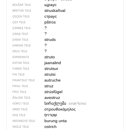
щраус
BOLĞAR TELE
struskañval
BRETON TELE
страус
ÇEÇEN TELE
pštros
ÇEX TELE
?
ÇIRMEŞ TELE
?
ÇWAŞ TELE
struds
DANIÄ TELE
?
DARGIN TELE
?
ERZA TELE
struto
ESPERANTO
jaanalind
ESTON TELE
strutsur
FARER TELE
strutsi
FIN TELE
autruche
FRANTSUZ TELE
struz
FRIUL TELE
strúsfûgel
FRIZ TELE
avestruz
ĞALISIÄ TELE
სირაქლემა
sirɑkʰlɛmɑ
GÖRCI TELE
στρουθοκάμηλος
GREK TELE
IDIŞ TELE
burung unta
INDONEZIÄ TELE
ostrich
INGLIZ TELE