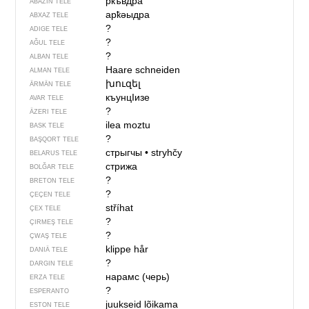
ркъвдра
ABAZIN TELE
арҟәыдра
ABXAZ TELE
?
ADIGE TELE
?
AĞUL TELE
?
ALBAN TELE
Haare schneiden
ALMAN TELE
խուզել
ÄRMÄN TELE
къунцIизе
AVAR TELE
?
ÄZERI TELE
ilea moztu
BASK TELE
?
BAŞQORT TELE
стрыгчы
•
stryhčy
BELARUS TELE
стрижа
BOLĞAR TELE
?
BRETON TELE
?
ÇEÇEN TELE
stříhat
ÇEX TELE
?
ÇIRMEŞ TELE
?
ÇWAŞ TELE
klippe hår
DANIÄ TELE
?
DARGIN TELE
нарамс (черь)
ERZA TELE
?
ESPERANTO
juukseid lõikama
ESTON TELE