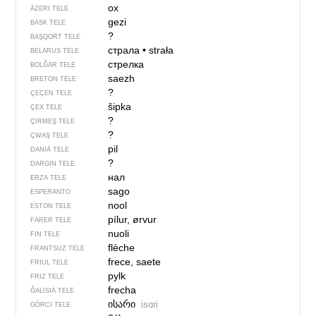
ox
ÄZERI TELE
gezi
BASK TELE
?
BAŞQORT TELE
страла
•
strała
BELARUS TELE
стрелка
BOLĞAR TELE
saezh
BRETON TELE
?
ÇEÇEN TELE
šipka
ÇEX TELE
?
ÇIRMEŞ TELE
?
ÇWAŞ TELE
pil
DANIÄ TELE
?
DARGIN TELE
нал
ERZA TELE
sago
ESPERANTO
nool
ESTON TELE
pílur, ørvur
FARER TELE
nuoli
FIN TELE
flèche
FRANTSUZ TELE
frece, saete
FRIUL TELE
pylk
FRIZ TELE
frecha
ĞALISIÄ TELE
ისარი
isɑri
GÖRCI TELE