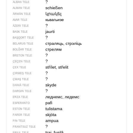
?
ALBAN TELE
schießen
ALMAN TELE
կրակել
ÄRMÄN TELE
кьвагьизе
AVAR TELE
?
ÄZERI TELE
jaurti
BASK TELE
?
BAŞQORT TELE
страляць, стрэліць
BELARUS TELE
стрелям
BOLĞAR TELE
?
BRETON TELE
?
ÇEÇEN TELE
střílet, střelit
ÇEX TELE
?
ÇIRMEŞ TELE
?
ÇWAŞ TELE
skyde
DANIÄ TELE
?
DARGIN TELE
леднемс, ледемс
ERZA TELE
pafi
ESPERANTO
tulistama
ESTON TELE
skjóta
FARER TELE
ampua
FIN TELE
?
FRANTSUZ TELE
trai, fusilâ
FRIUL TELE