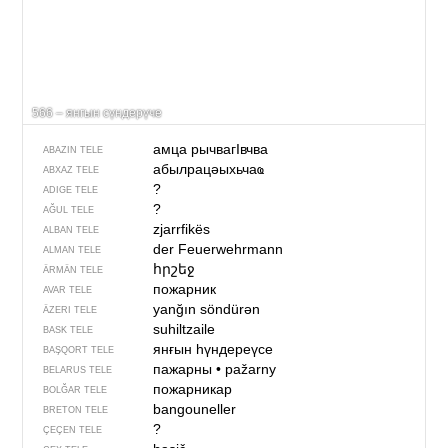
566 – янгын сүндерүче
амца рычвагIвчва
ABAZIN TELE
абылрацәыхьчаҩ
ABXAZ TELE
?
ADIGE TELE
?
AĞUL TELE
zjarrfikës
ALBAN TELE
der Feuerwehrmann
ALMAN TELE
հրշեջ
ÄRMÄN TELE
пожарник
AVAR TELE
yanğın söndürən
ÄZERI TELE
suhiltzaile
BASK TELE
янғын һүндереүсе
BAŞQORT TELE
пажарны
•
pažarny
BELARUS TELE
пожарникар
BOLĞAR TELE
bangouneller
BRETON TELE
?
ÇEÇEN TELE