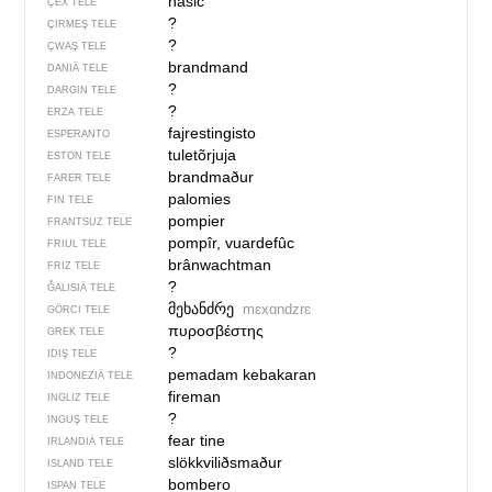
hasič
ÇEX TELE
?
ÇIRMEŞ TELE
?
ÇWAŞ TELE
brandmand
DANIÄ TELE
?
DARGIN TELE
?
ERZA TELE
fajrestingisto
ESPERANTO
tuletõrjuja
ESTON TELE
brandmaður
FARER TELE
palomies
FIN TELE
pompier
FRANTSUZ TELE
pompîr, vuardefûc
FRIUL TELE
brânwachtman
FRIZ TELE
?
ĞALISIÄ TELE
მეხანძრე
mɛxɑndzrɛ
GÖRCI TELE
πυροσβέστης
GREK TELE
?
IDIŞ TELE
pemadam kebakaran
INDONEZIÄ TELE
fireman
INGLIZ TELE
?
INGUŞ TELE
fear tine
IRLANDIÄ TELE
slökkviliðsmaður
ISLAND TELE
bombero
ISPAN TELE