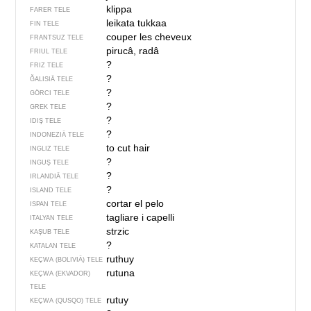
klippa
FARER TELE
leikata tukkaa
FIN TELE
couper les cheveux
FRANTSUZ TELE
pirucâ, radâ
FRIUL TELE
?
FRIZ TELE
?
ĞALISIÄ TELE
?
GÖRCI TELE
?
GREK TELE
?
IDIŞ TELE
?
INDONEZIÄ TELE
to cut hair
INGLIZ TELE
?
INGUŞ TELE
?
IRLANDIÄ TELE
?
ISLAND TELE
cortar el pelo
ISPAN TELE
tagliare i capelli
ITALYAN TELE
strzic
KAŞUB TELE
?
KATALAN TELE
ruthuy
KEÇWA (BOLIVIÄ) TELE
rutuna
KEÇWA (EKVADOR)
TELE
rutuy
KEÇWA (QUSQO) TELE