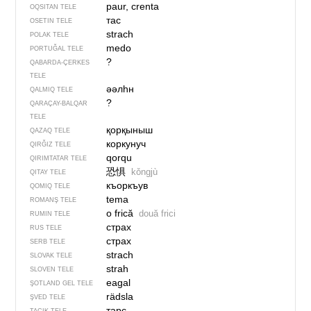
paur, crenta
OQSITAN TELE
тас
OSETIN TELE
strach
POLAK TELE
medo
PORTUĞAL TELE
?
QABARDA-ÇERKES
TELE
әәлһн
QALMIQ TELE
?
QARAÇAY-BALQAR
TELE
қорқыныш
QAZAQ TELE
коркунуч
QIRĞIZ TELE
qorqu
QIRIMTATAR TELE
恐惧
kǒngjù
QITAY TELE
къоркъув
QOMIQ TELE
tema
ROMANŞ TELE
o frică
două frici
RUMIN TELE
страх
RUS TELE
страх
SERB TELE
strach
SLOVAK TELE
strah
SLOVEN TELE
eagal
ŞOTLAND GEL TELE
rädsla
ŞVED TELE
тарс