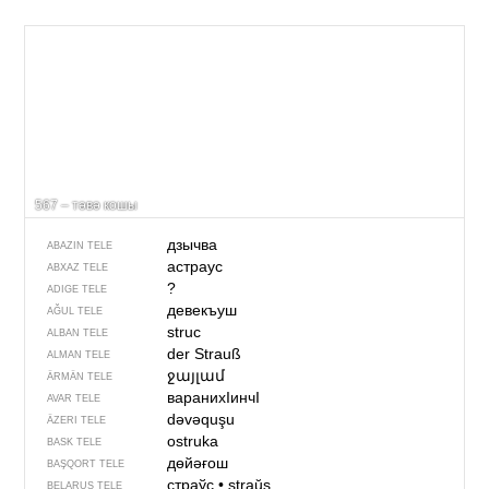
567 – тәвә кошы
дзычва
ABAZIN TELE
астраус
ABXAZ TELE
?
ADIGE TELE
девекъуш
AĞUL TELE
struc
ALBAN TELE
der Strauß
ALMAN TELE
ջայլամ
ÄRMÄN TELE
варанихIинчI
AVAR TELE
dəvəquşu
ÄZERI TELE
ostruka
BASK TELE
дөйәғош
BAŞQORT TELE
страўс
•
straŭs
BELARUS TELE