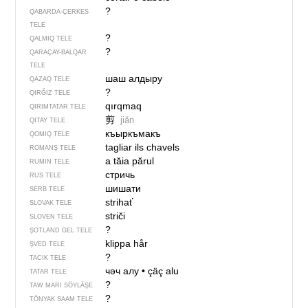
?
QABARDA-ÇERKES
TELE
?
QALMIQ TELE
?
QARAÇAY-BALQAR
TELE
шаш алдыру
QAZAQ TELE
?
QIRĞIZ TELE
qırqmaq
QIRIMTATAR TELE
剪
jiǎn
QITAY TELE
къыркъмакъ
QOMIQ TELE
tagliar ils chavels
ROMANŞ TELE
a tăia părul
RUMIN TELE
стричь
RUS TELE
шишати
SERB TELE
strihať
SLOVAK TELE
striči
SLOVEN TELE
?
ŞOTLAND GEL TELE
klippa hår
ŞVED TELE
?
TACIK TELE
чәч алу
•
çäç alu
TATAR TELE
?
TAW MARI SÖYLÄŞE
?
TÖNYAK SAAM TELE