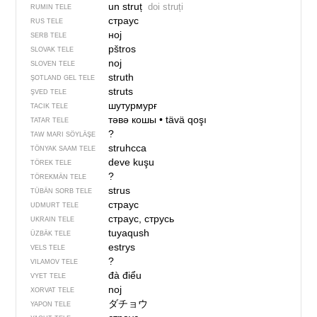
un struț
doi struți
RUMIN TELE
страус
RUS TELE
ној
SERB TELE
pštros
SLOVAK TELE
noj
SLOVEN TELE
struth
ŞOTLAND GEL TELE
struts
ŞVED TELE
шутурмурғ
TACIK TELE
тәвә кошы
•
tävä qoşı
TATAR TELE
?
TAW MARI SÖYLÄŞE
struhcca
TÖNYAK SAAM TELE
deve kuşu
TÖREK TELE
?
TÖREKMÄN TELE
strus
TÜBÄN SORB TELE
страус
UDMURT TELE
страус, струсь
UKRAIN TELE
tuyaqush
ÜZBÄK TELE
estrys
VELS TELE
?
VILAMOV TELE
đà điểu
VYET TELE
noj
XORVAT TELE
ダチョウ
YAPON TELE