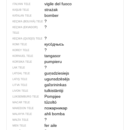
vigile del fuoco
ITALYAN TELE
strażak
KAŞUB TELE
bomber
KATALAN TELE
?
KEÇWA (BOLIVIÄ) TELE
?
KEÇWA (EKVADOR)
TELE
?
KEÇWA (QUSQO) TELE
кусӧдчысь
KOMI TELE
?
KOREY TELE
tangasor
KORNUEL TELE
pumpieru
KORSIKA TELE
?
LAK TELE
guņsdziesiejs
LATGAL TELE
ugunsdzēsējs
LATIŞ TELE
gaĩsrininkas
LITVA TELE
tulkistāntiji
LIVON TELE
Pompjee
LUKSEMBURG TELE
tűzoltó
MACAR TELE
пожарникар
MAKEDON TELE
ahli bomba
MALAYYA TELE
?
MALTA TELE
fer aile
MEN TELE