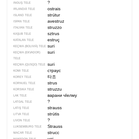
?
INGUŞ TELE
ostrais
IRLANDIÄ TELE
strútur
ISLAND TELE
avestruz
ISPAN TELE
struzzo
ITALYAN TELE
sztrus
KAŞUB TELE
estruç
KATALAN TELE
suri
KEÇWA (BOLIVIÄ) TELE
suri
KEÇWA (EKVADOR)
TELE
suri
KEÇWA (QUSQO) TELE
страус
KOMI TELE
타조
KOREY TELE
strus
KORNUEL TELE
struzzu
KORSIKA TELE
варани чIелму
LAK TELE
?
LATGAL TELE
strauss
LATIŞ TELE
strùtis
LITVA TELE
?
LIVON TELE
Strauss
LUKSEMBURG TELE
strucc
MACAR TELE
ној