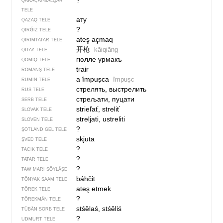
?
QARAÇAY-BALQAR
TELE
ату
QAZAQ TELE
?
QIRĞIZ TELE
ateş açmaq
QIRIMTATAR TELE
开枪
kāiqiāng
QITAY TELE
гюлле урмакъ
QOMIQ TELE
trair
ROMANŞ TELE
a împușca
împușc
RUMIN TELE
стрелять, выстрелить
RUS TELE
стрељати, пуцати
SERB TELE
strieľať, streliť
SLOVAK TELE
streljati, ustreliti
SLOVEN TELE
?
ŞOTLAND GEL TELE
skjuta
ŞVED TELE
?
TACIK TELE
?
TATAR TELE
?
TAW MARI SÖYLÄŞE
báhčit
TÖNYAK SAAM TELE
ateş etmek
TÖREK TELE
?
TÖREKMÄN TELE
stśělaś, stśěliś
TÜBÄN SORB TELE
?
UDMURT TELE