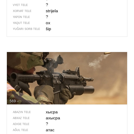
?
VYET TELE
strijela
XORVAT TELE
?
YAPON TELE
ох
YAQUT TELE
šip
YUĞARI SORB TELE
569 –
хысра
ABAZIN TELE
ахысра
ABXAZ TELE
?
ADIGE TELE
атас
AĞUL TELE