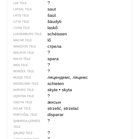
?
LAK TELE
saut
LATGAL TELE
šaut
LATIŞ TELE
šáudyti
LITVA TELE
laskõ
LIVON TELE
schéissen
LUKSEMBURG TELE
lő
MACAR TELE
стрела
MAKEDON TELE
?
MALAYYA TELE
spara
MALTA TELE
?
MEN TELE
?
MONĞOL TELE
ляцендемс, ляцемс
MUQŞI TELE
schieten
NIDERLAND TELE
skyte
•
skyta
NORVEG TELE
?
OQSITAN TELE
ӕхсын
OSETIN TELE
strzelić, strzelać
POLAK TELE
disparar
PORTUĞAL TELE
?
QABARDA-ÇERKES
TELE
?
QALMIQ TELE