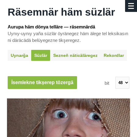
Räsemnär häm süzlär
Aurupa häm dönya telläre — räsemnärdä
Uynıy-uynıy yaña süzlär öyränegez häm älege tel leksikasın
ni däräcädä belüyegezne tikşeregez.
Uynarğa
Süzlär
Sezneñ näti­cäläregez
Rekordlar
İsemlekne tikşerep tözergä
bit