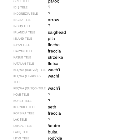
βέλος
GREK TELE
?
IDIŞ TELE
?
INDONEZIÄ TELE
arrow
INGLIZ TELE
?
INGUŞ TELE
saighead
IRLANDIÄ TELE
píla
ISLAND TELE
flecha
ISPAN TELE
freccia
ITALYAN TELE
strzélka
KAŞUB TELE
fletxa
KATALAN TELE
wach’i
KEÇWA (BOLIVIÄ) TELE
wachi
KEÇWA (EKVADOR)
TELE
wach’i
KEÇWA (QUSQO) TELE
?
KOMI TELE
?
KOREY TELE
seth
KORNUEL TELE
freccia
KORSIKA TELE
?
LAK TELE
šautra
LATGAL TELE
bulta
LATIŞ TELE
rodỹklė
LITVA TELE