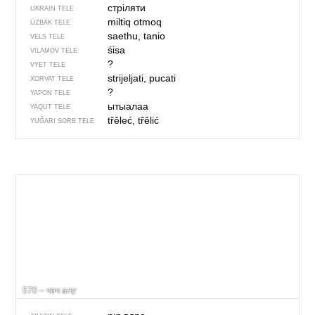
стріляти
UKRAIN TELE
miltiq otmoq
ÜZBÄK TELE
saethu, tanio
VELS TELE
śisa
VILAMOV TELE
?
VYET TELE
strijeljati, pucati
XORVAT TELE
?
YAPON TELE
ытыалаа
YAQUT TELE
třěleć, třělić
YUĞARI SORB TELE
570 – чәч алу