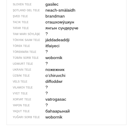
gasilec
SLOVEN TELE
neach-smàlaidh
ŞOTLAND GEL TELE
brandman
ŞVED TELE
оташхомӯшкун
TACIK TELE
янгын сүндерүче
TATAR TELE
?
TAW MARI SÖYLÄŞE
jáddadeaddji
TÖNYAK SAAM TELE
itfaiyeci
TÖREK TELE
?
TÖREKMÄN TELE
wobornik
TÜBÄN SORB TELE
?
UDMURT TELE
пожежник
UKRAIN TELE
o‘chiruvchi
ÜZBÄK TELE
diffoddwr
VELS TELE
?
VILAMOV TELE
?
VYET TELE
vatrogasac
XORVAT TELE
?
YAPON TELE
баһаарынай
YAQUT TELE
wobornik
YUĞARI SORB TELE