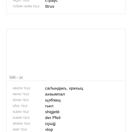
страус
YAQUT TELE
štrus
YUĞARI SORB TELE
568 – ук
сагIындакъ, хрихыц
ABAZIN TELE
ахәымпал
ABXAZ TELE
щэбзащ
ADIGE TELE
гьел
AĞUL TELE
shigjetë
ALBAN TELE
der Pfeil
ALMAN TELE
սլաք
ÄRMÄN TELE
чIор
AVAR TELE