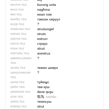
MAKEDON TELE
burung unta
MALAYYA TELE
nagħma
MALTA TELE
eean roie
MEN TELE
тэмээн хяруул
MONĞOL TELE
?
MUQŞI TELE
struisvogel
NIDERLAND TELE
struts
NORVEG TELE
estruci
OQSITAN TELE
страус
OSETIN TELE
struś
POLAK TELE
avestruz
PORTUĞAL TELE
?
QABARDA-ÇERKES
TELE
темән шовун
QALMIQ TELE
?
QARAÇAY-BALQAR
TELE
түйеқұс
QAZAQ TELE
төө куш
QIRĞIZ TELE
deve quşu
QIRIMTATAR TELE
鸵鸟
tuóniǎo
QITAY TELE
тюекъуш
QOMIQ TELE
strut
ROMANŞ TELE