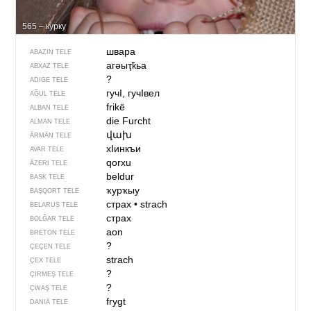
565 – курку
швара
ABAZIN TELE
агәыҭҟьа
ABXAZ TELE
?
ADIGE TELE
гучI, гучIвел
AĞUL TELE
frikë
ALBAN TELE
die Furcht
ALMAN TELE
վախ
ÄRMÄN TELE
хIинкъи
AVAR TELE
qorxu
ÄZERI TELE
beldur
BASK TELE
ҡурҡыу
BAŞQORT TELE
страх
•
strach
BELARUS TELE
страх
BOLĞAR TELE
aon
BRETON TELE
?
ÇEÇEN TELE
strach
ÇEX TELE
?
ÇIRMEŞ TELE
?
ÇWAŞ TELE
frygt
DANIÄ TELE