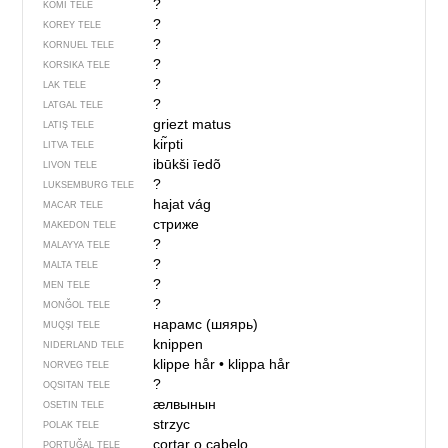
?
KOMI TELE
?
KOREY TELE
?
KORNUEL TELE
?
KORSIKA TELE
?
LAK TELE
?
LATGAL TELE
griezt matus
LATIŞ TELE
kir̃pti
LITVA TELE
ibūkši īedõ
LIVON TELE
?
LUKSEMBURG TELE
hajat vág
MACAR TELE
стриже
MAKEDON TELE
?
MALAYYA TELE
?
MALTA TELE
?
MEN TELE
?
MONĞOL TELE
нарамс (шяярь)
MUQŞI TELE
knippen
NIDERLAND TELE
klippe hår
•
klippa hår
NORVEG TELE
?
OQSITAN TELE
ӕлвынын
OSETIN TELE
strzyc
POLAK TELE
cortar o cabelo
PORTUĞAL TELE