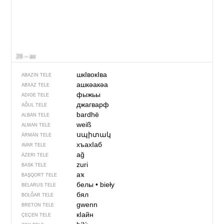
26 – ак
шкIвокIва
ABAZIN TELE
ашкәакәа
ABXAZ TELE
фыжьы
ADIGE TELE
джагварф
AĞUL TELE
bardhë
ALBAN TELE
weiß
ALMAN TELE
սպիտակ
ÄRMÄN TELE
хъахIаб
AVAR TELE
ağ
ÄZERI TELE
zuri
BASK TELE
аҡ
BAŞQORT TELE
белы
•
bieły
BELARUS TELE
бял
BOLĞAR TELE
gwenn
BRETON TELE
кIайн
ÇEÇEN TELE