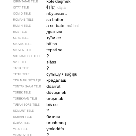
kötekleşmek
QIRIMTATAR TELE
打架
dǎjià
QITAY TELE
ябушмакъ
QOMIQ TELE
sa batter
ROMANŞ TELE
a se bate
mă bat
RUMIN TELE
драться
RUS TELE
тући се
SERB TELE
biť sa
SLOVAK TELE
tepsti se
SLOVEN TELE
?
ŞOTLAND GEL TELE
slåss
ŞVED TELE
?
TACIK TELE
сугышу
•
suğışu
TATAR TELE
кредалаш
TAW MARI SÖYLÄŞE
doarrut
TÖNYAK SAAM TELE
dövüşmek
TÖREK TELE
uruşmak
TÖREKMÄN TELE
biś se
TÜBÄN SORB TELE
?
UDMURT TELE
битися
UKRAIN TELE
urushmoq
ÜZBÄK TELE
ymladdfa
VELS TELE
?
VILAMOV TELE