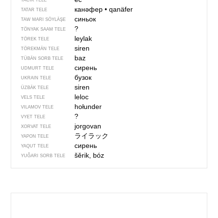
TACIK TELE
канәфер
•
qanäfer
TATAR TELE
синьок
TAW MARI SÖYLÄŞE
?
TÖNYAK SAAM TELE
leylak
TÖREK TELE
siren
TÖREKMÄN TELE
baz
TÜBÄN SORB TELE
сирень
UDMURT TELE
бузок
UKRAIN TELE
siren
ÜZBÄK TELE
leloc
VELS TELE
hołunder
VILAMOV TELE
?
VYET TELE
jorgovan
XORVAT TELE
ライラック
YAPON TELE
сирень
YAQUT TELE
šěrik, bóz
YUĞARI SORB TELE