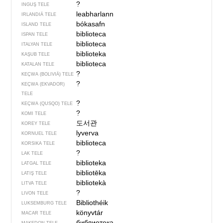
?
INGUŞ TELE
leabharlann
IRLANDIÄ TELE
bókasafn
ISLAND TELE
biblioteca
ISPAN TELE
biblioteca
ITALYAN TELE
biblioteka
KAŞUB TELE
biblioteca
KATALAN TELE
?
KEÇWA (BOLIVIÄ) TELE
?
KEÇWA (EKVADOR)
TELE
?
KEÇWA (QUSQO) TELE
?
KOMI TELE
도서관
KOREY TELE
lyverva
KORNUEL TELE
biblioteca
KORSIKA TELE
?
LAK TELE
biblioteka
LATGAL TELE
bibliotēka
LATIŞ TELE
bibliotekà
LITVA TELE
?
LIVON TELE
Bibliothéik
LUKSEMBURG TELE
könyvtár
MACAR TELE
библиотека