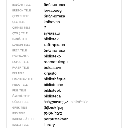
библиотека
BOLĞAR TELE
levraoueg
BRETON TELE
библиотека
ÇEÇEN TELE
knihovna
ÇEX TELE
?
ÇIRMEŞ TELE
вулавӑш
ÇWAŞ TELE
bibliotek
DANIÄ TELE
табтархана
DARGIN TELE
библиотека
ERZA TELE
biblioteko
ESPERANTO
raamatukogu
ESTON TELE
bókasavn
FARER TELE
kirjasto
FIN TELE
bibliothèque
FRANTSUZ TELE
biblioteche
FRIUL TELE
biblioteek
FRIZ TELE
biblioteca
ĞALISIÄ TELE
ბიბლიოთეკა
bibliɔtʰɛkʼɑ
GÖRCI TELE
βιβλιοθήκη
GREK TELE
IDIŞ TELE
perpustakaan
INDONEZIÄ TELE
library
INGLIZ TELE