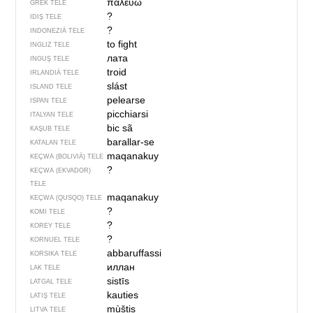
παλεύω
GREK TELE
?
IDIŞ TELE
?
INDONEZIÄ TELE
to fight
INGLIZ TELE
лата
INGUŞ TELE
troid
IRLANDIÄ TELE
slást
ISLAND TELE
pelearse
ISPAN TELE
picchiarsi
ITALYAN TELE
bic sã
KAŞUB TELE
barallar-se
KATALAN TELE
maqanakuy
KEÇWA (BOLIVIÄ) TELE
?
KEÇWA (EKVADOR)
TELE
maqanakuy
KEÇWA (QUSQO) TELE
?
KOMI TELE
?
KOREY TELE
?
KORNUEL TELE
abbaruffassi
KORSIKA TELE
иллан
LAK TELE
sistīs
LATGAL TELE
kauties
LATIŞ TELE
mùštis
LITVA TELE