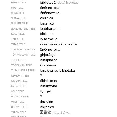
bibliotecă
două biblioteci
RUMIN TELE
библиотека
RUS TELE
библиотека
SERB TELE
knižnica
SLOVAK TELE
knjižnica
SLOVEN TELE
leabharlann
ŞOTLAND GEL TELE
bibliotek
ŞVED TELE
китобхона
TACIK TELE
китапханә
•
kitapxanä
TATAR TELE
библиотека
TAW MARI SÖYLÄŞE
girjerádju
TÖNYAK SAAM TELE
kütüphane
TÖREK TELE
kitaphana
TÖREKMÄN TELE
knigłownja, biblioteka
TÜBÄN SORB TELE
?
UDMURT TELE
бібліотека
UKRAIN TELE
kutubxona
ÜZBÄK TELE
llyfrgell
VELS TELE
?
VILAMOV TELE
thư viện
VYET TELE
knjižnica
XORVAT TELE
図書館
としょかん
YAPON TELE