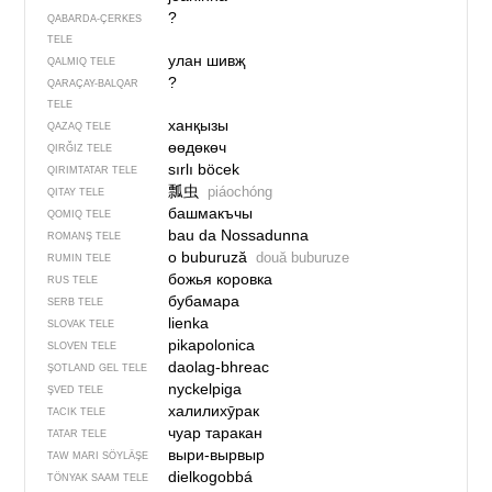
?
QABARDA-ÇERKES
TELE
улан шивҗ
QALMIQ TELE
?
QARAÇAY-BALQAR
TELE
ханқызы
QAZAQ TELE
өөдөкөч
QIRĞIZ TELE
sırlı böcek
QIRIMTATAR TELE
瓢虫
piáochóng
QITAY TELE
башмакъчы
QOMIQ TELE
bau da Nossadunna
ROMANŞ TELE
o buburuză
două buburuze
RUMIN TELE
божья коровка
RUS TELE
бубамара
SERB TELE
lienka
SLOVAK TELE
pikapolonica
SLOVEN TELE
daolag-bhreac
ŞOTLAND GEL TELE
nyckelpiga
ŞVED TELE
халилихӯрак
TACIK TELE
чуар таракан
TATAR TELE
выри-вырвыр
TAW MARI SÖYLÄŞE
dielkogobbá
TÖNYAK SAAM TELE