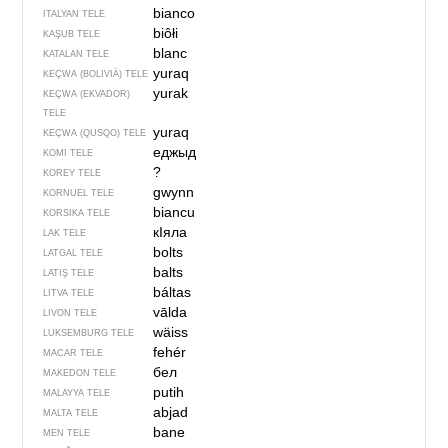
bianco
ITALYAN TELE
biôłi
KAŞUB TELE
blanc
KATALAN TELE
yuraq
KEÇWA (BOLIVIÄ) TELE
yurak
KEÇWA (EKVADOR)
TELE
yuraq
KEÇWA (QUSQO) TELE
еджыд
KOMI TELE
?
KOREY TELE
gwynn
KORNUEL TELE
biancu
KORSIKA TELE
кIяла
LAK TELE
bolts
LATGAL TELE
balts
LATIŞ TELE
báltas
LITVA TELE
vālda
LIVON TELE
wäiss
LUKSEMBURG TELE
fehér
MACAR TELE
бел
MAKEDON TELE
putih
MALAYYA TELE
abjad
MALTA TELE
bane
MEN TELE