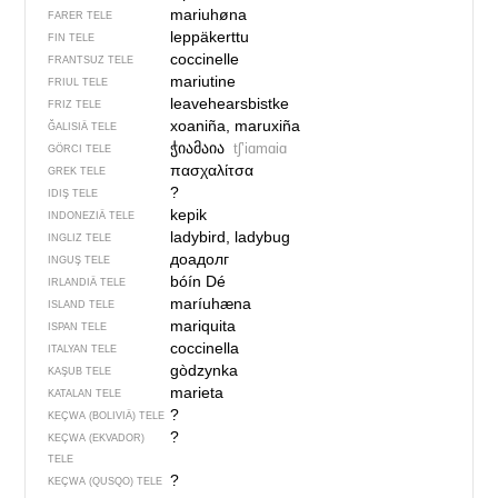
mariuhøna
FARER TELE
leppäkerttu
FIN TELE
coccinelle
FRANTSUZ TELE
mariutine
FRIUL TELE
leavehearsbistke
FRIZ TELE
xoaniña, maruxiña
ĞALISIÄ TELE
ჭიამაია
tʃʼiɑmɑiɑ
GÖRCI TELE
πασχαλίτσα
GREK TELE
?
IDIŞ TELE
kepik
INDONEZIÄ TELE
ladybird, ladybug
INGLIZ TELE
доадолг
INGUŞ TELE
bóín Dé
IRLANDIÄ TELE
maríuhæna
ISLAND TELE
mariquita
ISPAN TELE
coccinella
ITALYAN TELE
gòdzynka
KAŞUB TELE
marieta
KATALAN TELE
?
KEÇWA (BOLIVIÄ) TELE
?
KEÇWA (EKVADOR)
TELE
?
KEÇWA (QUSQO) TELE