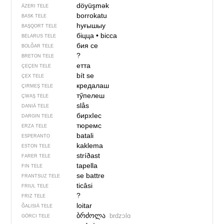
döyüşmək
ÄZERI TELE
borrokatu
BASK TELE
һуғышыу
BAŞQORT TELE
біцца
•
bicca
BELARUS TELE
бия се
BOLĞAR TELE
?
BRETON TELE
етта
ÇEÇEN TELE
bít se
ÇEX TELE
кредалаш
ÇIRMEŞ TELE
тӳпелеш
ÇWAŞ TELE
slås
DANIÄ TELE
бирхIес
DARGIN TELE
тюремс
ERZA TELE
batali
ESPERANTO
kaklema
ESTON TELE
stríðast
FARER TELE
tapella
FIN TELE
se battre
FRANTSUZ TELE
ticâsi
FRIUL TELE
?
FRIZ TELE
loitar
ĞALISIÄ TELE
ბრძოლა
brdzɔlɑ
GÖRCI TELE