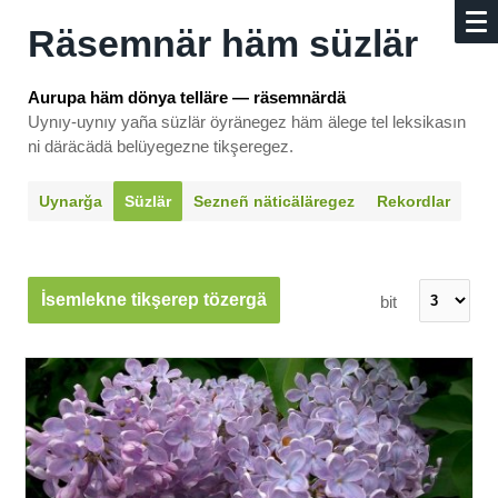
Räsemnär häm süzlär
Aurupa häm dönya telläre — räsemnärdä
Uynıy-uynıy yaña süzlär öyränegez häm älege tel leksikasın
ni däräcädä belüyegezne tikşeregez.
Uynarğa
Süzlär
Sezneñ näti­cäläregez
Rekordlar
İsemlekne tikşerep tözergä
bit