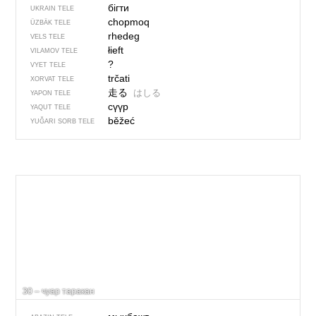
бігти
UKRAIN TELE
chopmoq
ÜZBÄK TELE
rhedeg
VELS TELE
łieft
VILAMOV TELE
?
VYET TELE
trčati
XORVAT TELE
走る
はしる
YAPON TELE
сүүр
YAQUT TELE
běžeć
YUĞARI SORB TELE
30 – чуар таракан