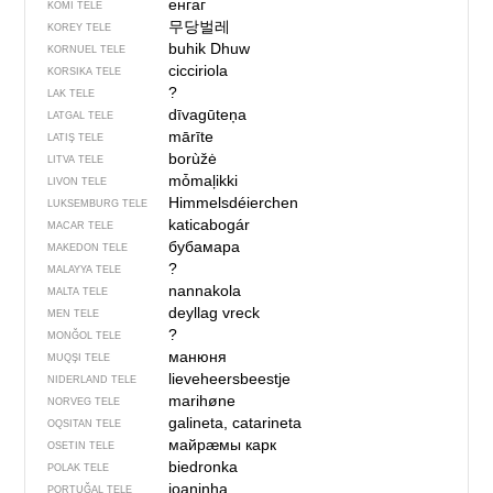
енгаг
KOMI TELE
무당벌레
KOREY TELE
buhik Dhuw
KORNUEL TELE
cicciriola
KORSIKA TELE
?
LAK TELE
dīvagūteņa
LATGAL TELE
mārīte
LATIŞ TELE
borùžė
LITVA TELE
mȱmaļikki
LIVON TELE
Himmelsdéierchen
LUKSEMBURG TELE
katicabogár
MACAR TELE
бубамара
MAKEDON TELE
?
MALAYYA TELE
nannakola
MALTA TELE
deyllag vreck
MEN TELE
?
MONĞOL TELE
манюня
MUQŞI TELE
lieveheersbeestje
NIDERLAND TELE
marihøne
NORVEG TELE
galineta, catarineta
OQSITAN TELE
майрӕмы карк
OSETIN TELE
biedronka
POLAK TELE
joaninha
PORTUĞAL TELE