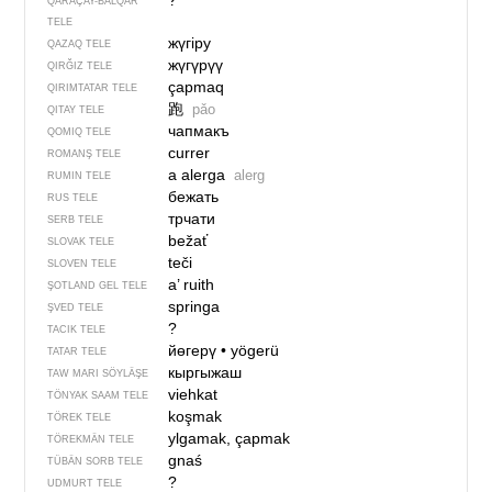
?
QARAÇAY-BALQAR
TELE
жүгіру
QAZAQ TELE
жүгүрүү
QIRĞIZ TELE
çapmaq
QIRIMTATAR TELE
跑
pǎo
QITAY TELE
чапмакъ
QOMIQ TELE
currer
ROMANŞ TELE
a alerga
alerg
RUMIN TELE
бежать
RUS TELE
трчати
SERB TELE
bežať
SLOVAK TELE
teči
SLOVEN TELE
a’ ruith
ŞOTLAND GEL TELE
springa
ŞVED TELE
?
TACIK TELE
йөгерү
•
yögerü
TATAR TELE
кыргыжаш
TAW MARI SÖYLÄŞE
viehkat
TÖNYAK SAAM TELE
koşmak
TÖREK TELE
ylgamak, çapmak
TÖREKMÄN TELE
gnaś
TÜBÄN SORB TELE
?
UDMURT TELE