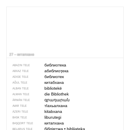
27 – китапханә
библиотека
ABAZIN TELE
абиблиоҭека
ABXAZ TELE
библиотек
ADIGE TELE
китабхана
AĞUL TELE
bibliotekë
ALBAN TELE
die Bibliothek
ALMAN TELE
գրադարան
ÄRMÄN TELE
тIахьалхана
AVAR TELE
kitabxana
ÄZERI TELE
liburutegi
BASK TELE
китапхана
BAŞQORT TELE
бібліятэка
•
biblijateka
BELARUS TELE