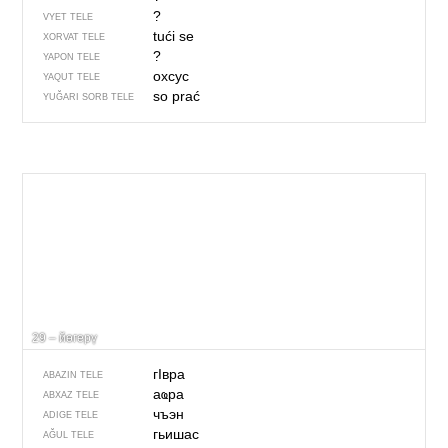
?
VYET TELE
tući se
XORVAT TELE
?
YAPON TELE
охсус
YAQUT TELE
so prać
YUĞARI SORB TELE
29 – йөгерү
гIвра
ABAZIN TELE
аҩра
ABXAZ TELE
чъэн
ADIGE TELE
гьишас
AĞUL TELE