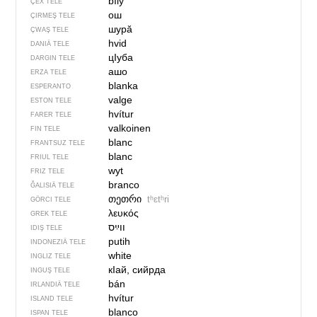
bílý
ÇEX TELE
ош
ÇIRMEŞ TELE
шурӑ
ÇWAŞ TELE
hvid
DANIÄ TELE
цIуба
DARGIN TELE
ашо
ERZA TELE
blanka
ESPERANTO
valge
ESTON TELE
hvítur
FARER TELE
valkoinen
FIN TELE
blanc
FRANTSUZ TELE
blanc
FRIUL TELE
wyt
FRIZ TELE
branco
ĞALISIÄ TELE
თეთრი
tʰɛtʰri
GÖRCI TELE
λευκός
GREK TELE
IDIŞ TELE
putih
INDONEZIÄ TELE
white
INGLIZ TELE
кIай, сийрда
INGUŞ TELE
bán
IRLANDIÄ TELE
hvítur
ISLAND TELE
blanco
ISPAN TELE