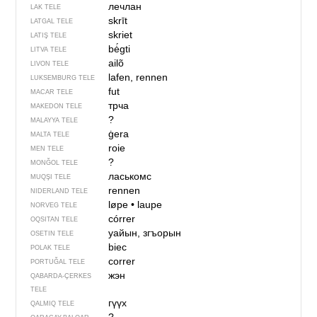
лечлан
LAK TELE
skrīt
LATGAL TELE
skriet
LATIŞ TELE
bė́gti
LITVA TELE
ailõ
LIVON TELE
lafen, rennen
LUKSEMBURG TELE
fut
MACAR TELE
трча
MAKEDON TELE
?
MALAYYA TELE
ġera
MALTA TELE
roie
MEN TELE
?
MONĞOL TELE
ласькомс
MUQŞI TELE
rennen
NIDERLAND TELE
løpe
•
laupe
NORVEG TELE
córrer
OQSITAN TELE
уайын, згъорын
OSETIN TELE
biec
POLAK TELE
correr
PORTUĞAL TELE
жэн
QABARDA-ÇERKES
TELE
гүүх
QALMIQ TELE