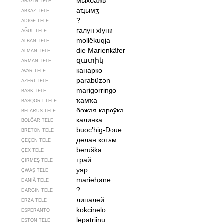
мыхбажв
ABAZIN TELE
aҵымӡ
ABXAZ TELE
?
ADIGE TELE
галун хIуни
AĞUL TELE
mollëkuqja
ALBAN TELE
die Marienkäfer
ALMAN TELE
զատիկ
ÄRMÄN TELE
канарко
AVAR TELE
parabüzən
ÄZERI TELE
marigorringo
BASK TELE
ҡамҡа
BAŞQORT TELE
божая кароўка
BELARUS TELE
калинка
BOLĞAR TELE
buoc’hig-Doue
BRETON TELE
делан котам
ÇEÇEN TELE
beruška
ÇEX TELE
трай
ÇIRMEŞ TELE
уяр
ÇWAŞ TELE
mariehøne
DANIÄ TELE
?
DARGIN TELE
липалей
ERZA TELE
kokcinelo
ESPERANTO
lepatriinu
ESTON TELE