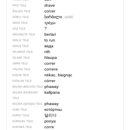
drave
FRIZ TELE
correr
ĞALISIÄ TELE
სირბილი
sirbili
GÖRCI TELE
τρέχω
GREK TELE
?
IDIŞ TELE
berlari
INDONEZIÄ TELE
to run
INGLIZ TELE
вада
INGUŞ TELE
rith
IRLANDIÄ TELE
hlaupa
ISLAND TELE
correr
ISPAN TELE
correre
ITALYAN TELE
nëkac, biegnąc
KAŞUB TELE
córrer
KATALAN TELE
phaway
KEÇWA (BOLIVIÄ) TELE
kallpana
KEÇWA (EKVADOR)
TELE
phaway
KEÇWA (QUSQO) TELE
котӧртны
KOMI TELE
달리다
KOREY TELE
ponya
KORNUEL TELE
corre
KORSIKA TELE