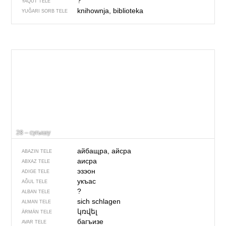
?
YAQUT TELE
knihownja, biblioteka
YUĞARI SORB TELE
28 – сугышу
айбащра, айсра
ABAZIN TELE
аисра
ABXAZ TELE
эзэон
ADIGE TELE
укъас
AĞUL TELE
?
ALBAN TELE
sich schlagen
ALMAN TELE
կռվել
ÄRMÄN TELE
багъизе
AVAR TELE