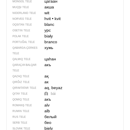
цагаан
MONĞOL TELE
акша
MUQŞI TELE
wit
NIDERLAND TELE
hvit
•
kvit
NORVEG TELE
blanc
OQSITAN TELE
урс
OSETIN TELE
biały
POLAK TELE
branco
PORTUĞAL TELE
хужь
QABARDA-ÇERKES
TELE
цаһан
QALMIQ TELE
акъ
QARAÇAY-BALQAR
TELE
ақ
QAZAQ TELE
ак
QIRĞIZ TELE
aq, beyaz
QIRIMTATAR TELE
白
bái
QITAY TELE
акъ
QOMIQ TELE
alv
ROMANŞ TELE
alb
RUMIN TELE
белый
RUS TELE
бео
SERB TELE
biely
SLOVAK TELE