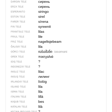
сирень
DARGIN TELE
сирень
ERZA TELE
siringo
ESPERANTO
sirel
ESTON TELE
sírena
FARER TELE
syreenit
FIN TELE
lilas
FRANTSUZ TELE
lile
FRIUL TELE
nageltsjebeam
FRIZ TELE
lila
ĞALISIÄ TELE
იასამანი
iɑsɑmɑni
GÖRCI TELE
πασχαλιά
GREK TELE
?
IDIŞ TELE
?
INDONEZIÄ TELE
lilac
INGLIZ TELE
лилинг
INGUŞ TELE
líológ
IRLANDIÄ TELE
lila
ISLAND TELE
lila
ISPAN TELE
lillà
ITALYAN TELE
bes
KAŞUB TELE
lilà
KATALAN TELE
?
KEÇWA (BOLIVIÄ) TELE