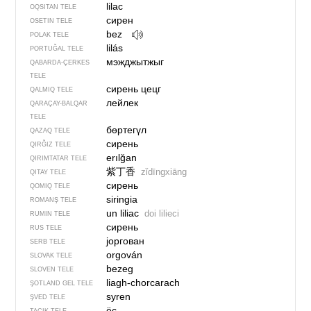
lilac
OQSITAN TELE
сирен
OSETIN TELE
bez
POLAK TELE
lilás
PORTUĞAL TELE
мэжджытжыг
QABARDA-ÇERKES
TELE
сирень цецг
QALMIQ TELE
лейлек
QARAÇAY-BALQAR
TELE
бөртегүл
QAZAQ TELE
сирень
QIRĞIZ TELE
erılğan
QIRIMTATAR TELE
紫丁香
zǐdīngxiāng
QITAY TELE
сирень
QOMIQ TELE
siringia
ROMANŞ TELE
un liliac
doi lilieci
RUMIN TELE
сирень
RUS TELE
јоргован
SERB TELE
orgován
SLOVAK TELE
bezeg
SLOVEN TELE
liagh-chorcarach
ŞOTLAND GEL TELE
syren
ŞVED TELE
ёс