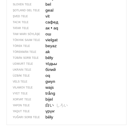
bel
SLOVEN TELE
geal
ŞOTLAND GEL TELE
vit
ŞVED TELE
сафед
TACIK TELE
ак
•
aq
TATAR TELE
ош
TAW MARI SÖYLÄŞE
vielgat
TÖNYAK SAAM TELE
beyaz
TÖREK TELE
ak
TÖREKMÄN TELE
běły
TÜBÄN SORB TELE
тӧдьы
UDMURT TELE
білий
UKRAIN TELE
oq
ÜZBÄK TELE
gwyn
VELS TELE
wajs
VILAMOV TELE
trắng
VYET TELE
bijel
XORVAT TELE
白い
しろい
YAPON TELE
үрүҥ
YAQUT TELE
běły
YUĞARI SORB TELE