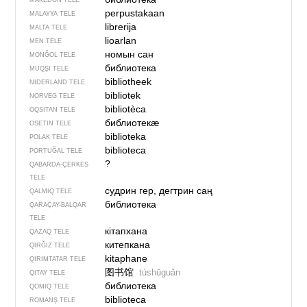
MAKEDON TELE
perpustakaan
MALAYYA TELE
librerija
MALTA TELE
lioarlan
MEN TELE
номын сан
MONĞOL TELE
библиотека
MUQŞI TELE
bibliotheek
NIDERLAND TELE
bibliotek
NORVEG TELE
bibliotèca
OQSITAN TELE
библиотекӕ
OSETIN TELE
biblioteka
POLAK TELE
biblioteca
PORTUĞAL TELE
?
QABARDA-ÇERKES
TELE
судрин гер, дегтрин саң
QALMIQ TELE
библиотека
QARAÇAY-BALQAR
TELE
кітапхана
QAZAQ TELE
китепкана
QIRĞIZ TELE
kitaphane
QIRIMTATAR TELE
图书馆
túshūguǎn
QITAY TELE
библиотека
QOMIQ TELE
biblioteca
ROMANŞ TELE