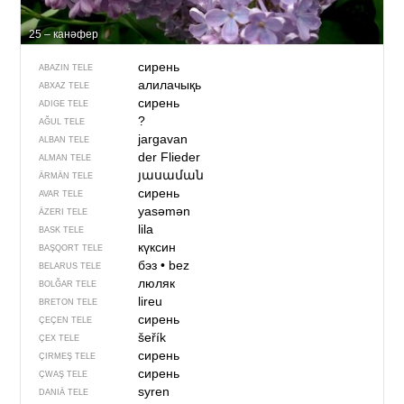
25 – канәфер
сирень
ABAZIN TELE
алилачықь
ABXAZ TELE
сирень
ADIGE TELE
?
AĞUL TELE
jargavan
ALBAN TELE
der Flieder
ALMAN TELE
յասաման
ÄRMÄN TELE
сирень
AVAR TELE
yasəmən
ÄZERI TELE
lila
BASK TELE
күксин
BAŞQORT TELE
бэз
•
bez
BELARUS TELE
люляк
BOLĞAR TELE
lireu
BRETON TELE
сирень
ÇEÇEN TELE
šeřík
ÇEX TELE
сирень
ÇIRMEŞ TELE
сирень
ÇWAŞ TELE
syren
DANIÄ TELE