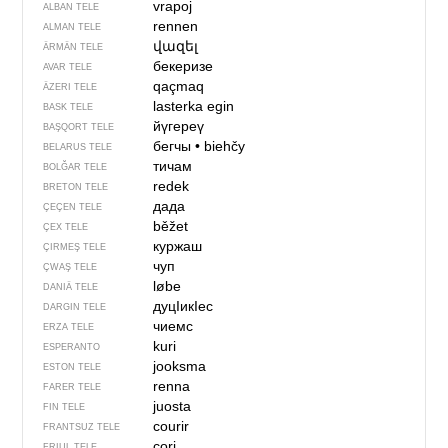
vrapoj
ALBAN TELE
rennen
ALMAN TELE
վազել
ÄRMÄN TELE
бекеризе
AVAR TELE
qaçmaq
ÄZERI TELE
lasterka egin
BASK TELE
йүгереү
BAŞQORT TELE
бегчы
•
biehčy
BELARUS TELE
тичам
BOLĞAR TELE
redek
BRETON TELE
дада
ÇEÇEN TELE
běžet
ÇEX TELE
куржаш
ÇIRMEŞ TELE
чуп
ÇWAŞ TELE
løbe
DANIÄ TELE
дуцIикIес
DARGIN TELE
чиемс
ERZA TELE
kuri
ESPERANTO
jooksma
ESTON TELE
renna
FARER TELE
juosta
FIN TELE
courir
FRANTSUZ TELE
cori
FRIUL TELE