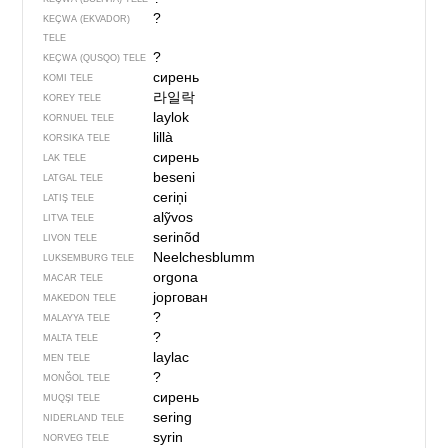
?
KEÇWA (EKVADOR)
TELE
?
KEÇWA (QUSQO) TELE
сирень
KOMI TELE
라일락
KOREY TELE
laylok
KORNUEL TELE
lillà
KORSIKA TELE
сирень
LAK TELE
beseni
LATGAL TELE
ceriņi
LATIŞ TELE
alỹvos
LITVA TELE
serinõd
LIVON TELE
Neelchesblumm
LUKSEMBURG TELE
orgona
MACAR TELE
јоргован
MAKEDON TELE
?
MALAYYA TELE
?
MALTA TELE
laylac
MEN TELE
?
MONĞOL TELE
сирень
MUQŞI TELE
sering
NIDERLAND TELE
syrin
NORVEG TELE