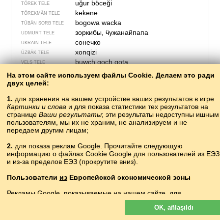
uğur böceği
TÖREK TELE
kekene
TÖREKMÄN TELE
bogowa wacka
TÜBÄN SORB TELE
зоркибы, ӵужанайпапа
UDMURT TELE
сонечко
UKRAIN TELE
xonqizi
ÜZBÄK TELE
buwch goch gota
VELS TELE
?
VILAMOV TELE
На этом сайте используем файлы Cookie. Делаем это ради
bọ rùa
двух целей:
VYET TELE
bubamara
XORVAT TELE
1.
для хранения на вашем устройстве ваших результатов в игре
テントウムシ
YAPON TELE
Картинки и слова
и для показа статистики тех результатов на
?
YAQUT TELE
странице
Ваши результаты
; эти результаты недоступны ишным
bože słónčko
пользователям, мы их не храним, не анализируем и не
YUĞARI SORB TELE
передаем другим лицам;
2.
для показа реклам Google. Прочитайте следующую
информацию о файлах Cookie Google для пользователей из ЕЭЗ
и из-за пределов ЕЭЗ (прокрутите вниз).
Пользователи
из
Европейской экономической зоны
Рекламы Google, показываемые на нашем сайте, для
пользователей с ЕЭЗ
не
персонализируются. В такой рекламе
OK, añlaşıldı
файлы cookie не используются для персонализации объявлений
но служат для ограничения частоты показов, подготовки сводных