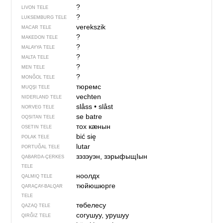
?
LIVON TELE
?
LUKSEMBURG TELE
verekszik
MACAR TELE
?
MAKEDON TELE
?
MALAYYA TELE
?
MALTA TELE
?
MEN TELE
?
MONĞOL TELE
тюремс
MUQŞI TELE
vechten
NIDERLAND TELE
slåss
•
slåst
NORVEG TELE
se batre
OQSITAN TELE
тох кӕнын
OSETIN TELE
bić się
POLAK TELE
lutar
PORTUĞAL TELE
зэзэуэн, зэрыфыщIын
QABARDA-ÇERKES
TELE
ноолдх
QALMIQ TELE
тюйюшюрге
QARAÇAY-BALQAR
TELE
төбелесу
QAZAQ TELE
согушуу, урушуу
QIRĞIZ TELE