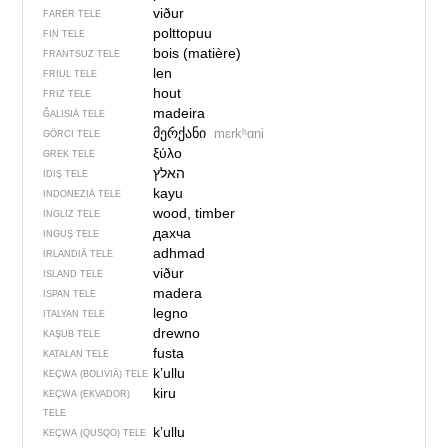
viður
FARER TELE
polttopuu
FIN TELE
bois (matière)
FRANTSUZ TELE
len
FRIUL TELE
hout
FRIZ TELE
madeira
ĞALISIÄ TELE
მერქანი
mɛrkʰɑni
GÖRCI TELE
ξύλο
GREK TELE
האלץ
IDIŞ TELE
kayu
INDONEZIÄ TELE
wood, timber
INGLIZ TELE
дахча
INGUŞ TELE
adhmad
IRLANDIÄ TELE
viður
ISLAND TELE
madera
ISPAN TELE
legno
ITALYAN TELE
drewno
KAŞUB TELE
fusta
KATALAN TELE
k’ullu
KEÇWA (BOLIVIÄ) TELE
kiru
KEÇWA (EKVADOR)
TELE
k’ullu
KEÇWA (QUSQO) TELE