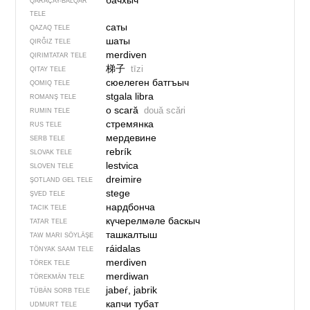
бачхыч
QARAÇAY-BALQAR
TELE
саты
QAZAQ TELE
шаты
QIRĞIZ TELE
merdiven
QIRIMTATAR TELE
梯子
tīzi
QITAY TELE
сюелеген батгъыч
QOMIQ TELE
stgala libra
ROMANŞ TELE
o scară
două scări
RUMIN TELE
стремянка
RUS TELE
мердевине
SERB TELE
rebrík
SLOVAK TELE
lestvica
SLOVEN TELE
dreimire
ŞOTLAND GEL TELE
stege
ŞVED TELE
нардбонча
TACIK TELE
күчерелмәле баскыч
TATAR TELE
ташкалтыш
TAW MARI SÖYLÄŞE
ráidalas
TÖNYAK SAAM TELE
merdiven
TÖREK TELE
merdiwan
TÖREKMÄN TELE
jabeŕ, jabrik
TÜBÄN SORB TELE
капчи тубат
UDMURT TELE