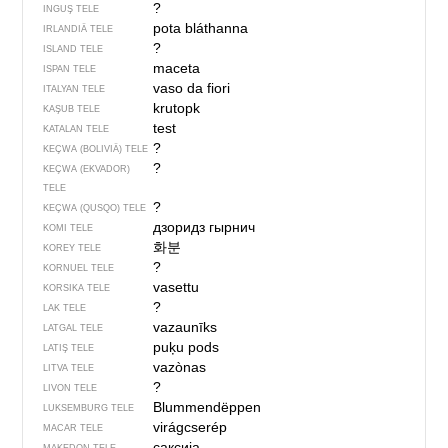
?
INGUŞ TELE
pota bláthanna
IRLANDIÄ TELE
?
ISLAND TELE
maceta
ISPAN TELE
vaso da fiori
ITALYAN TELE
krutopk
KAŞUB TELE
test
KATALAN TELE
?
KEÇWA (BOLIVIÄ) TELE
?
KEÇWA (EKVADOR)
TELE
?
KEÇWA (QUSQO) TELE
дзоридз гырнич
KOMI TELE
화분
KOREY TELE
?
KORNUEL TELE
vasettu
KORSIKA TELE
?
LAK TELE
vazaunīks
LATGAL TELE
puķu pods
LATIŞ TELE
vazònas
LITVA TELE
?
LIVON TELE
Blummendëppen
LUKSEMBURG TELE
virágcserép
MACAR TELE
саксија