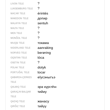
?
LIVON TELE
?
LUKSEMBURG TELE
érintés
MACAR TELE
допир
MAKEDON TELE
sentuh
MALAYYA TELE
?
MALTA TELE
?
MEN TELE
?
MONĞOL TELE
токама
MUQŞI TELE
aanraking
NIDERLAND TELE
berøring
NORVEG TELE
tòca
OQSITAN TELE
?
OSETIN TELE
dotyk
POLAK TELE
tocar
PORTUĞAL TELE
еIусэныгъэ
QABARDA-ÇERKES
TELE
эрә күрглһн
QALMIQ TELE
тийиу
QARAÇAY-BALQAR
TELE
жанасу
QAZAQ TELE
тийүү
QIRĞIZ TELE