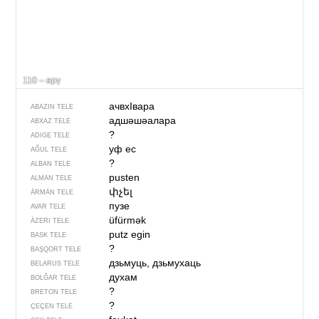
110 – өрү
ачвхIвара
ABAZIN TELE
адшәшәалара
ABXAZ TELE
?
ADIGE TELE
уф ес
AĞUL TELE
?
ALBAN TELE
pusten
ALMAN TELE
փչել
ÄRMÄN TELE
пузе
AVAR TELE
üfürmək
ÄZERI TELE
putz egin
BASK TELE
?
BAŞQORT TELE
дзьмуць, дзьмухаць
BELARUS TELE
духам
BOLĞAR TELE
?
BRETON TELE
?
ÇEÇEN TELE