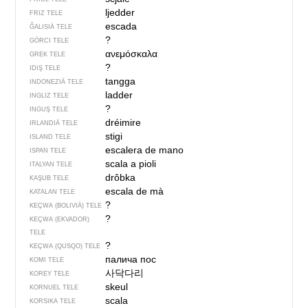
ljedder
FRIZ TELE
escada
ĞALISIÄ TELE
?
GÖRCI TELE
ανεμόσκαλα
GREK TELE
?
IDIŞ TELE
tangga
INDONEZIÄ TELE
ladder
INGLIZ TELE
?
INGUŞ TELE
dréimire
IRLANDIÄ TELE
stigi
ISLAND TELE
escalera de mano
ISPAN TELE
scala a pioli
ITALYAN TELE
drôbka
KAŞUB TELE
escala de mà
KATALAN TELE
?
KEÇWA (BOLIVIÄ) TELE
?
KEÇWA (EKVADOR)
TELE
?
KEÇWA (QUSQO) TELE
палича пос
KOMI TELE
사닥다리
KOREY TELE
skeul
KORNUEL TELE
scala
KORSIKA TELE