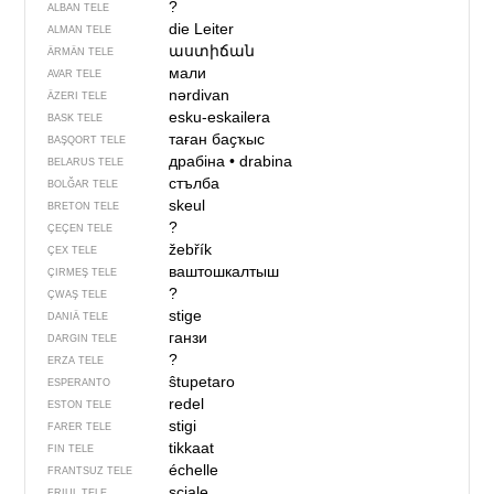
?
ALBAN TELE
die Leiter
ALMAN TELE
աստիճան
ÄRMÄN TELE
мали
AVAR TELE
nərdivan
ÄZERI TELE
esku-eskailera
BASK TELE
таған баҫҡыс
BAŞQORT TELE
драбіна
•
drabina
BELARUS TELE
стълба
BOLĞAR TELE
skeul
BRETON TELE
?
ÇEÇEN TELE
žebřík
ÇEX TELE
ваштошкалтыш
ÇIRMEŞ TELE
?
ÇWAŞ TELE
stige
DANIÄ TELE
ганзи
DARGIN TELE
?
ERZA TELE
ŝtupetaro
ESPERANTO
redel
ESTON TELE
stigi
FARER TELE
tikkaat
FIN TELE
échelle
FRANTSUZ TELE
scjale
FRIUL TELE