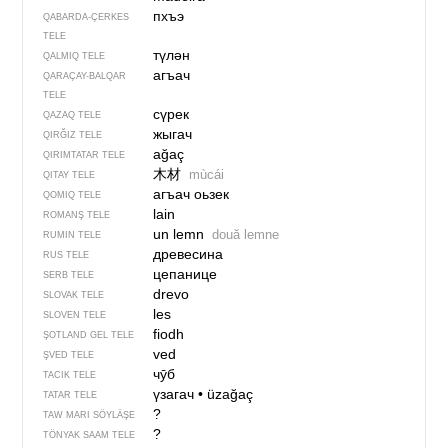
пхъэ
QABARDA-ÇERKES
TELE
түлән
QALMIQ TELE
агъач
QARAÇAY-BALQAR
TELE
сүрек
QAZAQ TELE
жыгач
QIRĞIZ TELE
ağaç
QIRIMTATAR TELE
木材
mùcái
QITAY TELE
агъач оьзек
QOMIQ TELE
lain
ROMANŞ TELE
un lemn
două lemne
RUMIN TELE
древесина
RUS TELE
цепанице
SERB TELE
drevo
SLOVAK TELE
les
SLOVEN TELE
fiodh
ŞOTLAND GEL TELE
ved
ŞVED TELE
чӯб
TACIK TELE
үзагач
•
üzağaç
TATAR TELE
?
TAW MARI SÖYLÄŞE
?
TÖNYAK SAAM TELE