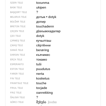
toxunma
ÄZERI TELE
ukipen
BASK TELE
?
BAŞQORT TELE
дотык
•
dotyk
BELARUS TELE
допир
BOLĞAR TELE
touchadenn
BRETON TELE
дIахьакхадалар
ÇEÇEN TELE
dotyk
ÇEX TELE
кучылташ
ÇIRMEŞ TELE
сӗртӗнни
ÇWAŞ TELE
berøring
DANIÄ TELE
къячикес
DARGIN TELE
токамо
ERZA TELE
tuŝi
ESPERANTO
puudutus
ESTON TELE
nerta
FARER TELE
kosketus
FIN TELE
touche
FRANTSUZ TELE
tocjade
FRIUL TELE
oanrekking
FRIZ TELE
?
ĞALISIÄ TELE
შეხება
ʃɛxɛbɑ
GÖRCI TELE