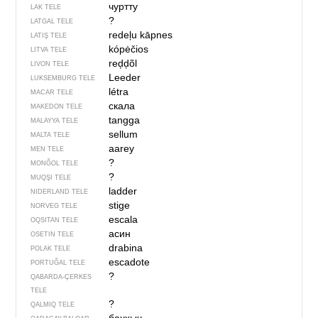
чуртту
LAK TELE
?
LATGAL TELE
redeļu kāpnes
LATIŞ TELE
kópėčios
LITVA TELE
reḑḑõl
LIVON TELE
Leeder
LUKSEMBURG TELE
létra
MACAR TELE
скала
MAKEDON TELE
tangga
MALAYYA TELE
sellum
MALTA TELE
aarey
MEN TELE
?
MONĞOL TELE
?
MUQŞI TELE
ladder
NIDERLAND TELE
stige
NORVEG TELE
escala
OQSITAN TELE
асин
OSETIN TELE
drabina
POLAK TELE
escadote
PORTUĞAL TELE
?
QABARDA-ÇERKES
TELE
?
QALMIQ TELE