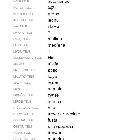
пес, чипас
KOMI TELE
목재
KOREY TELE
prenn
KORNUEL TELE
legnu
KORSIKA TELE
тIама
LAK TELE
?
LATGAL TELE
malkas
LATIŞ TELE
medíena
LITVA TELE
?
LIVON TELE
Holz
LUKSEMBURG TELE
tűzifa
MACAR TELE
дрво
MAKEDON TELE
kayu
MALAYYA TELE
injam
MALTA TELE
aamaid
MEN TELE
түлээ
MONĞOL TELE
пенгат
MUQŞI TELE
hout
NIDERLAND TELE
treverk
•
trevirke
NORVEG TELE
fusta
OQSITAN TELE
хъӕдӕрмӕг
OSETIN TELE
drewno
POLAK TELE
madeira
PORTUĞAL TELE