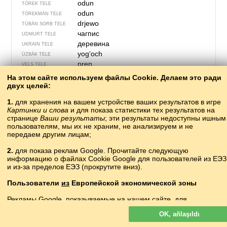
odun
TÖREK TELE
odun
TÖREKMÄN TELE
drjewo
TÜBÄN SORB TELE
чагпис
UDMURT TELE
деревина
UKRAIN TELE
yogʻoch
ÜZBÄK TELE
pren
VELS TELE
hułc
VILAMOV TELE
На этом сайте используем файлы Cookie. Делаем это ради
gỗ
двух целей:
VYET TELE
drva
XORVAT TELE
1.
для хранения на вашем устройстве ваших результатов в игре
木材
もくざい
YAPON TELE
Картинки и слова
и для показа статистики тех результатов на
оттор мас
YAQUT TELE
странице
Ваши результаты
; эти результаты недоступны ишным
drjewo
пользователям, мы их не храним, не анализируем и не
YUĞARI SORB TELE
передаем другим лицам;
2.
для показа реклам Google. Прочитайте следующую
информацию о файлах Cookie Google для пользователей из ЕЭЗ
и из-за пределов ЕЭЗ (прокрутите вниз).
Пользователи
из
Европейской экономической зоны
Рекламы Google, показываемые на нашем сайте, для
пользователей с ЕЭЗ
не
персонализируются. В такой рекламе
OK, añlaşıldı
файлы cookie не используются для персонализации объявлений
но служат для ограничения частоты показов, подготовки сводных