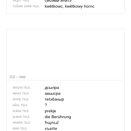
сибэкки иһитэ
YAQUT TELE
kwětkowc, kwětkowy hornc
YUĞARI SORB TELE
112 – тию
дсылра
ABAZIN TELE
акьысра
ABXAZ TELE
теIэбэныр
ADIGE TELE
?
AĞUL TELE
prekje
ALBAN TELE
die Berührung
ALMAN TELE
հպում
ÄRMÄN TELE
хъатIи
AVAR TELE