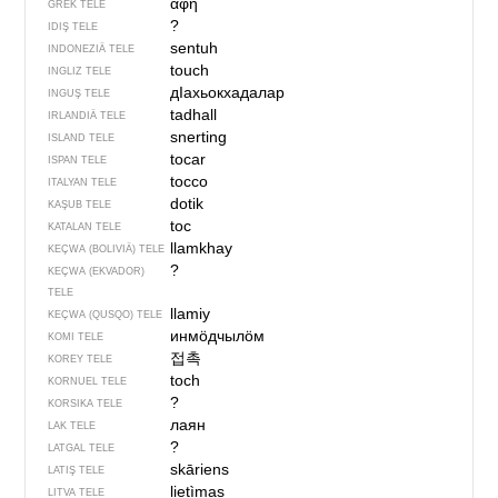
αφή
GREK TELE
?
IDIŞ TELE
sentuh
INDONEZIÄ TELE
touch
INGLIZ TELE
дIахьокхадалар
INGUŞ TELE
tadhall
IRLANDIÄ TELE
snerting
ISLAND TELE
tocar
ISPAN TELE
tocco
ITALYAN TELE
dotik
KAŞUB TELE
toc
KATALAN TELE
llamkhay
KEÇWA (BOLIVIÄ) TELE
?
KEÇWA (EKVADOR)
TELE
llamiy
KEÇWA (QUSQO) TELE
инмӧдчылӧм
KOMI TELE
접촉
KOREY TELE
toch
KORNUEL TELE
?
KORSIKA TELE
лаян
LAK TELE
?
LATGAL TELE
skāriens
LATIŞ TELE
lietìmas
LITVA TELE