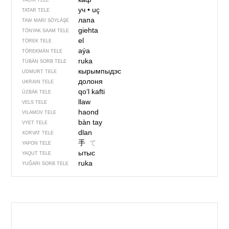
TACIK TELE
уч
•
uç
TATAR TELE
лапа
TAW MARI SÖYLÄŞE
giehta
TÖNYAK SAAM TELE
el
TÖREK TELE
aýa
TÖREKMÄN TELE
ruka
TÜBÄN SORB TELE
кырымпыдэс
UDMURT TELE
долоня
UKRAIN TELE
qo‘l kafti
ÜZBÄK TELE
llaw
VELS TELE
haond
VILAMOV TELE
bàn tay
VYET TELE
dlan
XORVAT TELE
手
て
YAPON TELE
ытыс
YAQUT TELE
ruka
YUĞARI SORB TELE