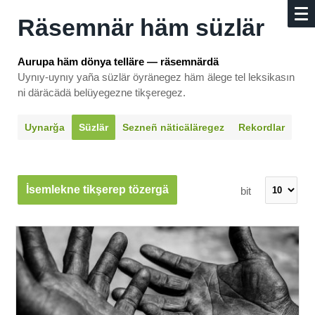
Räsemnär häm süzlär
Aurupa häm dönya telläre — räsemnärdä
Uynıy-uynıy yaña süzlär öyränegez häm älege tel leksikasın
ni däräcädä belüyegezne tikşeregez.
Uynarğa
Süzlär
Sezneñ näti­cäläregez
Rekordlar
İsemlekne tikşerep tözergä
bit