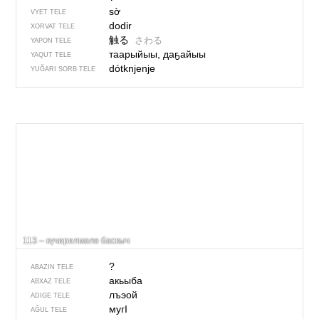
sờ
VYET TELE
dodir
XORVAT TELE
触る
さわる
YAPON TELE
таарыйыы, даҕайыы
YAQUT TELE
dótknjenje
YUĞARI SORB TELE
113 – күчерелмәле баскыч
?
ABAZIN TELE
акьыба
ABXAZ TELE
лъэой
ADIGE TELE
мугI
AĞUL TELE