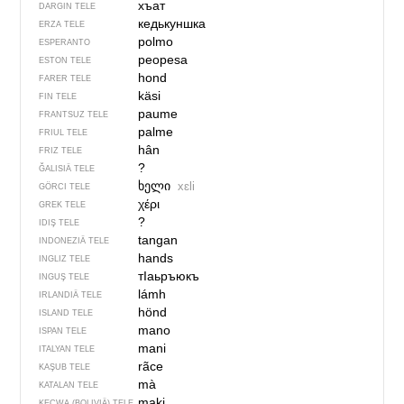
хъат
DARGIN TELE
кедькуншка
ERZA TELE
polmo
ESPERANTO
peopesa
ESTON TELE
hond
FARER TELE
käsi
FIN TELE
paume
FRANTSUZ TELE
palme
FRIUL TELE
hân
FRIZ TELE
?
ĞALISIÄ TELE
ხელი
xɛli
GÖRCI TELE
χέρι
GREK TELE
?
IDIŞ TELE
tangan
INDONEZIÄ TELE
hands
INGLIZ TELE
тIаьръюкъ
INGUŞ TELE
lámh
IRLANDIÄ TELE
hönd
ISLAND TELE
mano
ISPAN TELE
mani
ITALYAN TELE
rãce
KAŞUB TELE
mà
KATALAN TELE
maki
KEÇWA (BOLIVIÄ) TELE