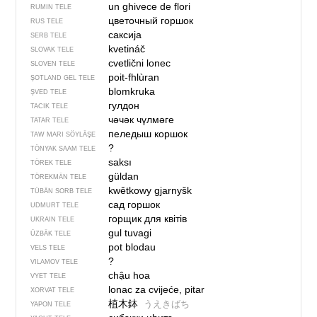
un ghivece de flori
RUMIN TELE
цветочный горшок
RUS TELE
саксија
SERB TELE
kvetináč
SLOVAK TELE
cvetlični lonec
SLOVEN TELE
poit-fhlùran
ŞOTLAND GEL TELE
blomkruka
ŞVED TELE
гулдон
TACIK TELE
чәчәк чүлмәге
TATAR TELE
пеледыш коршок
TAW MARI SÖYLÄŞE
?
TÖNYAK SAAM TELE
saksı
TÖREK TELE
güldan
TÖREKMÄN TELE
kwětkowy gjarnyšk
TÜBÄN SORB TELE
сад горшок
UDMURT TELE
горщик для квітів
UKRAIN TELE
gul tuvagi
ÜZBÄK TELE
pot blodau
VELS TELE
?
VILAMOV TELE
chậu hoa
VYET TELE
lonac za cvijeće, pitar
XORVAT TELE
植木鉢
うえきばち
YAPON TELE