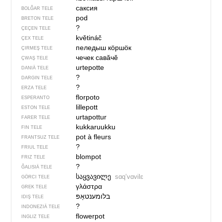
саксия
BOLĞAR TELE
pod
BRETON TELE
?
ÇEÇEN TELE
květináč
ÇEX TELE
пеледыш кӧршӧк
ÇIRMEŞ TELE
чечек савӑчӗ
ÇWAŞ TELE
urtepotte
DANIÄ TELE
?
DARGIN TELE
?
ERZA TELE
florpoto
ESPERANTO
lillepott
ESTON TELE
urtapottur
FARER TELE
kukkaruukku
FIN TELE
pot à fleurs
FRANTSUZ TELE
?
FRIUL TELE
blompot
FRIZ TELE
?
ĞALISIÄ TELE
საყვავილე
sɑqʼvɑvilɛ
GÖRCI TELE
γλάστρα
GREK TELE
בלומענטאָפּ‏
IDIŞ TELE
?
INDONEZIÄ TELE
flowerpot
INGLIZ TELE