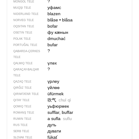
?
MONĞOL TELE
уфамс
MUQŞI TELE
blazen
NIDERLAND TELE
blåse
•
blåsa
NORVEG TELE
bofar
OQSITAN TELE
фу кӕнын
OSETIN TELE
dmuchać
POLAK TELE
bufar
PORTUĞAL TELE
?
QABARDA-ÇERKES
TELE
үләх
QALMIQ TELE
?
QARAÇAY-BALQAR
TELE
үрлеу
QAZAQ TELE
үйлөө
QIRĞIZ TELE
üfürmek
QIRIMTATAR TELE
吹气
chuī qì
QITAY TELE
уьфюрмек
QOMIQ TELE
sufflar, buffar
ROMANŞ TELE
a sufla
suflu
RUMIN TELE
дуть
RUS TELE
дувати
SERB TELE
fúkať
SLOVAK TELE