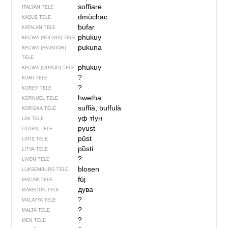
soffiare
ITALYAN TELE
dmùchac
KAŞUB TELE
bufar
KATALAN TELE
phukuy
KEÇWA (BOLIVIÄ) TELE
pukuna
KEÇWA (EKVADOR)
TELE
phukuy
KEÇWA (QUSQO) TELE
?
KOMI TELE
?
KOREY TELE
hwetha
KORNUEL TELE
suffià, buffulà
KORSIKA TELE
уф тIун
LAK TELE
pyust
LATGAL TELE
pūst
LATIŞ TELE
pū̃sti
LITVA TELE
?
LIVON TELE
blosen
LUKSEMBURG TELE
fúj
MACAR TELE
дува
MAKEDON TELE
?
MALAYYA TELE
?
MALTA TELE
?
MEN TELE