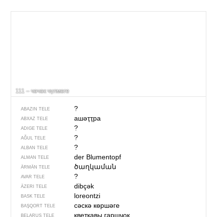
111 – чәчәк чүлмәге
?
ABAZIN TELE
ашәҭҭра
ABXAZ TELE
?
ADIGE TELE
?
AĞUL TELE
?
ALBAN TELE
der Blumentopf
ALMAN TELE
ծաղկաման
ÄRMÄN TELE
?
AVAR TELE
dibçək
ÄZERI TELE
loreontzi
BASK TELE
сәскә көршәге
BAŞQORT TELE
кветкавы гаршчок
BELARUS TELE