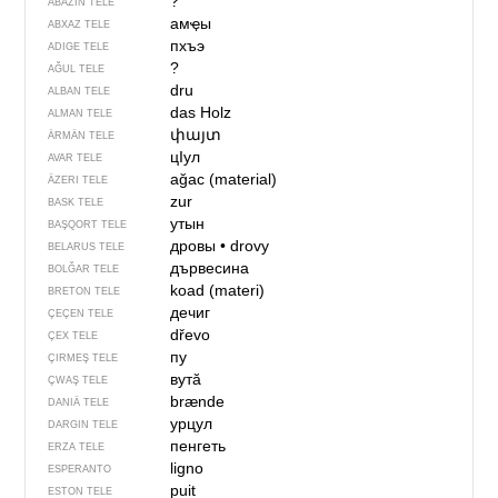
?
ABAZIN TELE
амҿы
ABXAZ TELE
пхъэ
ADIGE TELE
?
AĞUL TELE
dru
ALBAN TELE
das Holz
ALMAN TELE
փայտ
ÄRMÄN TELE
цIул
AVAR TELE
ağac (material)
ÄZERI TELE
zur
BASK TELE
утын
BAŞQORT TELE
дровы
•
drovy
BELARUS TELE
дървесина
BOLĞAR TELE
koad (materi)
BRETON TELE
дечиг
ÇEÇEN TELE
dřevo
ÇEX TELE
пу
ÇIRMEŞ TELE
вутӑ
ÇWAŞ TELE
brænde
DANIÄ TELE
урцул
DARGIN TELE
пенгеть
ERZA TELE
ligno
ESPERANTO
puit
ESTON TELE