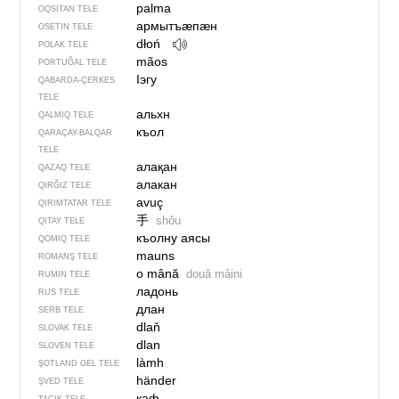
palma
OQSITAN TELE
армытъӕпӕн
OSETIN TELE
dłoń
POLAK TELE
mãos
PORTUĞAL TELE
Iэгу
QABARDA-ÇERKES
TELE
альхн
QALMIQ TELE
къол
QARAÇAY-BALQAR
TELE
алақан
QAZAQ TELE
алакан
QIRĞIZ TELE
avuç
QIRIMTATAR TELE
手
shǒu
QITAY TELE
къолну аясы
QOMIQ TELE
mauns
ROMANŞ TELE
o mână
două mâini
RUMIN TELE
ладонь
RUS TELE
длан
SERB TELE
dlaň
SLOVAK TELE
dlan
SLOVEN TELE
làmh
ŞOTLAND GEL TELE
händer
ŞVED TELE
каф