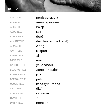
109 – уч
напIсаргвыцIа
ABAZIN TELE
анапсаргәыҵа
ABXAZ TELE
Iэхэр
ADIGE TELE
гап
AĞUL TELE
dorë
ALBAN TELE
die Hände (die Hand)
ALMAN TELE
ձեռք
ÄRMÄN TELE
кверал
AVAR TELE
əl
ÄZERI TELE
esku
BASK TELE
ус, алаҡан
BAŞQORT TELE
далонь
•
dałoń
BELARUS TELE
ръка
BOLĞAR TELE
palv
BRETON TELE
керайукъ, тIара
ÇEÇEN TELE
dlaň
ÇEX TELE
кид-влак
ÇIRMEŞ TELE
?
ÇWAŞ TELE
hænder
DANIÄ TELE