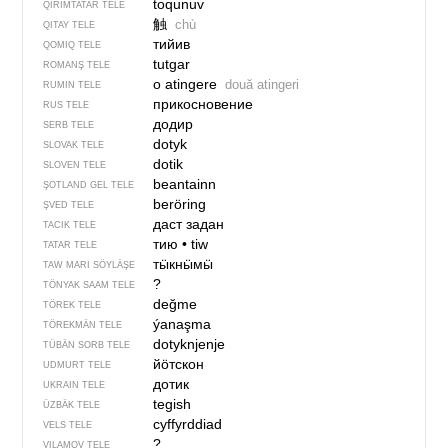
toqunuv
QIRIMTATAR TELE
触
chù
QITAY TELE
тийив
QOMIQ TELE
tutgar
ROMANŞ TELE
o atingere
două atingeri
RUMIN TELE
прикосновение
RUS TELE
додир
SERB TELE
dotyk
SLOVAK TELE
dotik
SLOVEN TELE
beantainn
ŞOTLAND GEL TELE
beröring
ŞVED TELE
даст задан
TACIK TELE
тию
•
tiw
TATAR TELE
тӹкнӹмӹ
TAW MARI SÖYLÄŞE
?
TÖNYAK SAAM TELE
değme
TÖREK TELE
ýanaşma
TÖREKMÄN TELE
dotyknjenje
TÜBÄN SORB TELE
йӧтскон
UDMURT TELE
дотик
UKRAIN TELE
tegish
ÜZBÄK TELE
cyffyrddiad
VELS TELE
?
VILAMOV TELE