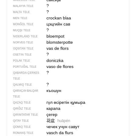
MAKEDON TELE
?
MALAYYA TELE
?
MALTA TELE
crockan blaa
MEN TELE
цэцгийн сав
MONĞOL TELE
?
MUQŞI TELE
bloempot
NIDERLAND TELE
blomsterpotte
NORVEG TELE
vas de flors
OQSITAN TELE
?
OSETIN TELE
doniczka
POLAK TELE
vaso de flores
PORTUĞAL TELE
?
QABARDA-ÇERKES
TELE
?
QALMIQ TELE
къошун
QARAÇAY-BALQAR
TELE
гүл өсіретін құмыра
QAZAQ TELE
карапа
QIRĞIZ TELE
çerep
QIRIMTATAR TELE
花盆
huāpén
QITAY TELE
чечек учун савут
QOMIQ TELE
vasch da flurs
ROMANŞ TELE