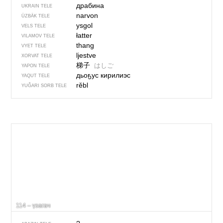
драбина
UKRAIN TELE
narvon
ÜZBÄK TELE
ysgol
VELS TELE
łatter
VILAMOV TELE
thang
VYET TELE
ljestve
XORVAT TELE
梯子
はしご
YAPON TELE
дьоҕус кирилиэс
YAQUT TELE
rěbl
YUĞARI SORB TELE
114 – үзагач