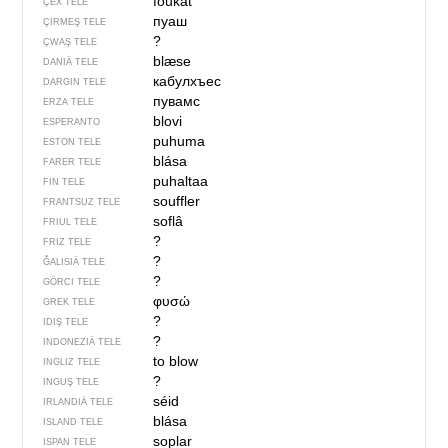
foukat
ÇEX TELE
пуаш
ÇIRMEŞ TELE
?
ÇWAŞ TELE
blæse
DANIÄ TELE
кабулхъес
DARGIN TELE
пувамс
ERZA TELE
blovi
ESPERANTO
puhuma
ESTON TELE
blása
FARER TELE
puhaltaa
FIN TELE
souffler
FRANTSUZ TELE
soflâ
FRIUL TELE
?
FRIZ TELE
?
ĞALISIÄ TELE
?
GÖRCI TELE
φυσώ
GREK TELE
?
IDIŞ TELE
?
INDONEZIÄ TELE
to blow
INGLIZ TELE
?
INGUŞ TELE
séid
IRLANDIÄ TELE
blása
ISLAND TELE
soplar
ISPAN TELE