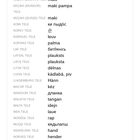
maki pampa
KEÇWA (EKVADOR)
TELE
maki
KEÇWA (QUSQO) TELE
ки пыдӧс
KOMI TELE
손
KOREY TELE
leuv
KORNUEL TELE
palma
KORSIKA TELE
битIянхъ
LAK TELE
plauksts
LATGAL TELE
plauksta
LATIŞ TELE
délnas
LITVA TELE
kädlabā, piv
LIVON TELE
Hänn
LUKSEMBURG TELE
kéz
MACAR TELE
дланка
MAKEDON TELE
tangan
MALAYYA TELE
idejn
MALTA TELE
laue
MEN TELE
гар
MONĞOL TELE
кядьлапш
MUQŞI TELE
hand
NIDERLAND TELE
hender
NORVEG TELE