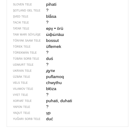
pihati
SLOVEN TELE
?
ŞOTLAND GEL TELE
blåsa
ŞVED TELE
?
TACIK TELE
өрү
•
örü
TATAR TELE
ӹфӹлӓш
TAW MARI SÖYLÄŞE
bossut
TÖNYAK SAAM TELE
üflemek
TÖREK TELE
?
TÖREKMÄN TELE
duś
TÜBÄN SORB TELE
?
UDMURT TELE
дути
UKRAIN TELE
puflamoq
ÜZBÄK TELE
chwythu
VELS TELE
błöza
VILAMOV TELE
?
VYET TELE
puhati, duhati
XORVAT TELE
?
YAPON TELE
үр
YAQUT TELE
duć
YUĞARI SORB TELE