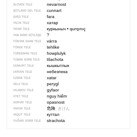
nevarnost
SLOVEN TELE
cunnart
ŞOTLAND GEL TELE
fara
ŞVED TELE
хатар
TACIK TELE
куркыныч
•
qurqınıç
TATAR TELE
?
TAW MARI SÖYLÄŞE
várra
TÖNYAK SAAM TELE
tehlike
TÖREK TELE
howplulyk
TÖREKMÄN TELE
tšachota
TÜBÄN SORB TELE
кышкытлык
UDMURT TELE
небезпека
UKRAIN TELE
xatar
ÜZBÄK TELE
perygl
VELS TELE
gyfaor
VILAMOV TELE
nguy hiểm
VYET TELE
opasnost
XORVAT TELE
危険
きけん
YAPON TELE
куттал
YAQUT TELE
strachota
YUĞARI SORB TELE