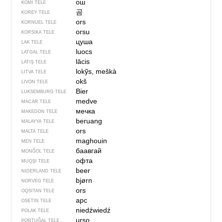
ош
KOMI TELE
곰
KOREY TELE
ors
KORNUEL TELE
orsu
KORSIKA TELE
цуша
LAK TELE
luocs
LATGAL TELE
lācis
LATIŞ TELE
lokỹs, meškà
LITVA TELE
okš
LIVON TELE
Bier
LUKSEMBURG TELE
medve
MACAR TELE
мечка
MAKEDON TELE
beruang
MALAYYA TELE
ors
MALTA TELE
maghouin
MEN TELE
баавгай
MONĞOL TELE
офта
MUQŞI TELE
beer
NIDERLAND TELE
bjørn
NORVEG TELE
ors
OQSITAN TELE
арс
OSETIN TELE
niedźwiedź
POLAK TELE
urso
PORTUĞAL TELE