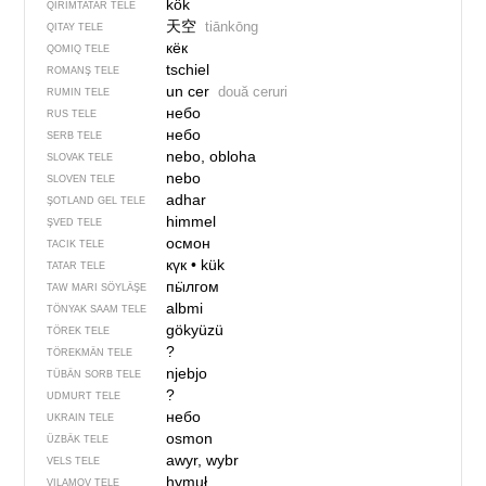
kök
QIRIMTATAR TELE
天空
tiānkōng
QITAY TELE
кёк
QOMIQ TELE
tschiel
ROMANŞ TELE
un cer
două ceruri
RUMIN TELE
небо
RUS TELE
небо
SERB TELE
nebo, obloha
SLOVAK TELE
nebo
SLOVEN TELE
adhar
ŞOTLAND GEL TELE
himmel
ŞVED TELE
осмон
TACIK TELE
күк
•
kük
TATAR TELE
пӹлгом
TAW MARI SÖYLÄŞE
albmi
TÖNYAK SAAM TELE
gökyüzü
TÖREK TELE
?
TÖREKMÄN TELE
njebjo
TÜBÄN SORB TELE
?
UDMURT TELE
небо
UKRAIN TELE
osmon
ÜZBÄK TELE
awyr, wybr
VELS TELE
hymuł
VILAMOV TELE