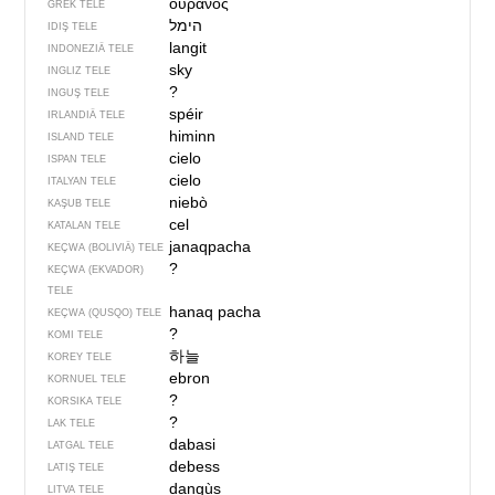
ουρανός
GREK TELE
הימל
IDIŞ TELE
langit
INDONEZIÄ TELE
sky
INGLIZ TELE
?
INGUŞ TELE
spéir
IRLANDIÄ TELE
himinn
ISLAND TELE
cielo
ISPAN TELE
cielo
ITALYAN TELE
niebò
KAŞUB TELE
cel
KATALAN TELE
janaqpacha
KEÇWA (BOLIVIÄ) TELE
?
KEÇWA (EKVADOR)
TELE
hanaq pacha
KEÇWA (QUSQO) TELE
?
KOMI TELE
하늘
KOREY TELE
ebron
KORNUEL TELE
?
KORSIKA TELE
?
LAK TELE
dabasi
LATGAL TELE
debess
LATIŞ TELE
dangùs
LITVA TELE