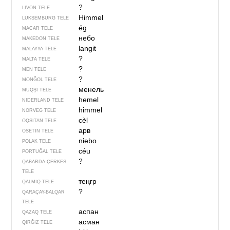
?
LIVON TELE
Himmel
LUKSEMBURG TELE
ég
MACAR TELE
небо
MAKEDON TELE
langit
MALAYYA TELE
?
MALTA TELE
?
MEN TELE
?
MONĞOL TELE
менель
MUQŞI TELE
hemel
NIDERLAND TELE
himmel
NORVEG TELE
cèl
OQSITAN TELE
арв
OSETIN TELE
niebo
POLAK TELE
céu
PORTUĞAL TELE
?
QABARDA-ÇERKES
TELE
теңгр
QALMIQ TELE
?
QARAÇAY-BALQAR
TELE
аспан
QAZAQ TELE
асман
QIRĞIZ TELE