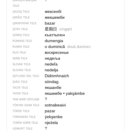
?
QARAÇAY-BALQAR
TELE
жексенбі
QAZAQ TELE
жекшемби
QIRĞIZ TELE
bazar
QIRIMTATAR TELE
星期日
xīngqīrì
QITAY TELE
къаттыгюн
QOMIQ TELE
dumengia
ROMANŞ TELE
o duminică
două duminici
RUMIN TELE
воскресенье
RUS TELE
недеља
SERB TELE
nedeľa
SLOVAK TELE
nedelja
SLOVEN TELE
Didòmhnaich
ŞOTLAND GEL TELE
söndag
ŞVED TELE
якшанбе
TACIK TELE
якшәмбе
•
yakşämbe
TATAR TELE
?
TAW MARI SÖYLÄŞE
sotnabeaivi
TÖNYAK SAAM TELE
pazar
TÖREK TELE
ýekşenbe
TÖREKMÄN TELE
njeźela
TÜBÄN SORB TELE
?
UDMURT TELE