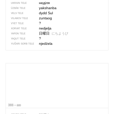
неділя
UKRAIN TELE
yakshanba
ÜZBÄK TELE
dydd Sul
VELS TELE
zuntaog
VILAMOV TELE
?
VYET TELE
nedjelja
XORVAT TELE
日曜日
にちようび
YAPON TELE
?
YAQUT TELE
njedźela
YUĞARI SORB TELE
366 – аю