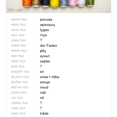
361 – җеп
рахъва
ABAZIN TELE
арахәыц
ABXAZ TELE
Iудан
ADIGE TELE
ттун
AĞUL TELE
?
ALBAN TELE
der Faden
ALMAN TELE
թել
ÄRMÄN TELE
кунал
AVAR TELE
saplar
ÄZERI TELE
?
BASK TELE
еп
BAŞQORT TELE
нітка
•
nitka
BELARUS TELE
конци
BOLĞAR TELE
neud
BRETON TELE
тай
ÇEÇEN TELE
nit
ÇEX TELE
?
ÇIRMEŞ TELE
?
ÇWAŞ TELE
tråde
DANIÄ TELE