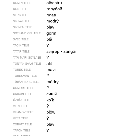
albastru
RUMIN TELE
голубой
RUS TELE
плав
SERB TELE
modrý
SLOVAK TELE
plav
SLOVEN TELE
gorm
ŞOTLAND GEL TELE
blå
ŞVED TELE
?
TACIK TELE
зәңгәр
•
zäñgär
TATAR TELE
?
TAW MARI SÖYLÄŞE
alit
TÖNYAK SAAM TELE
mavi
TÖREK TELE
?
TÖREKMÄN TELE
módry
TÜBÄN SORB TELE
?
UDMURT TELE
синій
UKRAIN TELE
koʻk
ÜZBÄK TELE
?
VELS TELE
błöw
VILAMOV TELE
?
VYET TELE
plav
XORVAT TELE
?
YAPON TELE