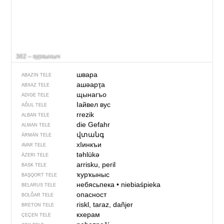
362 – куркыныч
швара
ABAZIN TELE
ашәарҭа
ABXAZ TELE
щынагъо
ADIGE TELE
Iайвел вус
AĞUL TELE
rrezik
ALBAN TELE
die Gefahr
ALMAN TELE
վտանգ
ÄRMÄN TELE
хIинкъи
AVAR TELE
təhlükə
ÄZERI TELE
arrisku, peril
BASK TELE
ҡурҡыныс
BAŞQORT TELE
небясьпека
•
niebiaśpieka
BELARUS TELE
опасност
BOLĞAR TELE
riskl, taraz, dañjer
BRETON TELE
кхерам
ÇEÇEN TELE