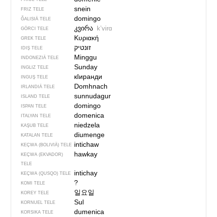
snein
FRIZ TELE
domingo
ĞALISIÄ TELE
კვირა
kʼvirɑ
GÖRCI TELE
Κυριακή
GREK TELE
IDIŞ TELE
Minggu
INDONEZIÄ TELE
Sunday
INGLIZ TELE
кIиранди
INGUŞ TELE
Domhnach
IRLANDIÄ TELE
sunnudagur
ISLAND TELE
domingo
ISPAN TELE
domenica
ITALYAN TELE
niedzela
KAŞUB TELE
diumenge
KATALAN TELE
intichaw
KEÇWA (BOLIVIÄ) TELE
hawkay
KEÇWA (EKVADOR)
TELE
intichay
KEÇWA (QUSQO) TELE
?
KOMI TELE
일요일
KOREY TELE
Sul
KORNUEL TELE
dumenica
KORSIKA TELE