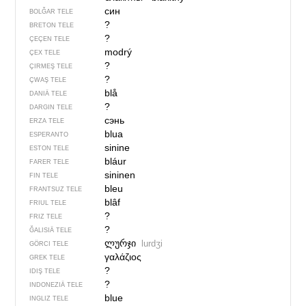
син
BOLĞAR TELE
?
BRETON TELE
?
ÇEÇEN TELE
modrý
ÇEX TELE
?
ÇIRMEŞ TELE
?
ÇWAŞ TELE
blå
DANIÄ TELE
?
DARGIN TELE
сэнь
ERZA TELE
blua
ESPERANTO
sinine
ESTON TELE
bláur
FARER TELE
sininen
FIN TELE
bleu
FRANTSUZ TELE
blâf
FRIUL TELE
?
FRIZ TELE
?
ĞALISIÄ TELE
ლურჯი
lurdʒi
GÖRCI TELE
γαλάζιος
GREK TELE
?
IDIŞ TELE
?
INDONEZIÄ TELE
blue
INGLIZ TELE