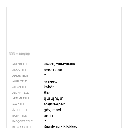
363 – зәңгәр
чIыхв, хIвыхIвчва
ABAZIN TELE
ахиаҵәаа
ABXAZ TELE
?
ADIGE TELE
чуьлеф
AĞUL TELE
kaltër
ALBAN TELE
Blau
ALMAN TELE
կապույտ
ÄRMÄN TELE
зодикьераб
AVAR TELE
göy, mavi
ÄZERI TELE
urdin
BASK TELE
?
BAŞQORT TELE
блакітны
•
błakitny
BELARUS TELE