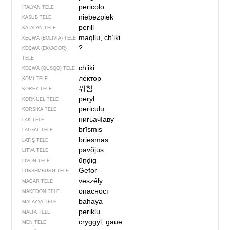
pericolo
ITALYAN TELE
niebezpiek
KAŞUB TELE
perill
KATALAN TELE
maqllu, ch’iki
KEÇWA (BOLIVIÄ) TELE
?
KEÇWA (EKVADOR)
TELE
ch’iki
KEÇWA (QUSQO) TELE
лёктор
KOMI TELE
위험
KOREY TELE
peryl
KORNUEL TELE
periculu
KORSIKA TELE
нигьачIаву
LAK TELE
brīsmis
LATGAL TELE
briesmas
LATIŞ TELE
pavõjus
LITVA TELE
ūņḑig
LIVON TELE
Gefor
LUKSEMBURG TELE
veszély
MACAR TELE
опасност
MAKEDON TELE
bahaya
MALAYYA TELE
periklu
MALTA TELE
cryggyl, gaue
MEN TELE