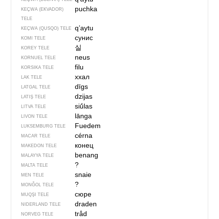
puchka
KEÇWA (EKVADOR)
TELE
q’aytu
KEÇWA (QUSQO) TELE
сунис
KOMI TELE
실
KOREY TELE
neus
KORNUEL TELE
filu
KORSIKA TELE
ххал
LAK TELE
dīgs
LATGAL TELE
dzijas
LATIŞ TELE
siū́las
LITVA TELE
lānga
LIVON TELE
Fuedem
LUKSEMBURG TELE
cérna
MACAR TELE
конец
MAKEDON TELE
benang
MALAYYA TELE
?
MALTA TELE
snaie
MEN TELE
?
MONĞOL TELE
сюре
MUQŞI TELE
draden
NIDERLAND TELE
tråd
NORVEG TELE