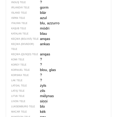
?
INGUŞ TELE
gorm
IRLANDIÄ TELE
blár
ISLAND TELE
azul
ISPAN TELE
blu, azzurro
ITALYAN TELE
mòdri
KAŞUB TELE
blau
KATALAN TELE
anqas
KEÇWA (BOLIVIÄ) TELE
ankas
KEÇWA (EKVADOR)
TELE
anqas
KEÇWA (QUSQO) TELE
?
KOMI TELE
?
KOREY TELE
blou, glas
KORNUEL TELE
?
KORSIKA TELE
?
LAK TELE
zyls
LATGAL TELE
zils
LATIŞ TELE
mė́lynas
LITVA TELE
siņņi
LIVON TELE
blo
LUKSEMBURG TELE
kék
MACAR TELE
син