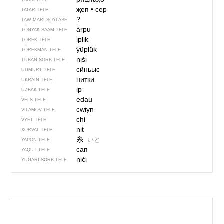
TACIK TELE
җеп
•
cep
TATAR TELE
?
TAW MARI SÖYLÄŞE
árpu
TÖNYAK SAAM TELE
iplik
TÖREK TELE
ýüplük
TÖREKMÄN TELE
niśi
TÜBÄN SORB TELE
сӥньыс
UDMURT TELE
нитки
UKRAIN TELE
ip
ÜZBÄK TELE
edau
VELS TELE
cwiyn
VILAMOV TELE
chỉ
VYET TELE
nit
XORVAT TELE
糸
いと
YAPON TELE
сап
YAQUT TELE
nići
YUĞARI SORB TELE