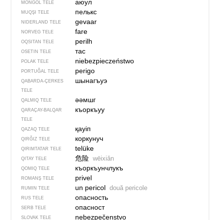
аюул
MONĞOL TELE
пелькс
MUQŞI TELE
gevaar
NIDERLAND TELE
fare
NORVEG TELE
perilh
OQSITAN TELE
тас
OSETIN TELE
niebezpieczeństwo
POLAK TELE
perigo
PORTUĞAL TELE
шынагъуэ
QABARDA-ÇERKES
TELE
әәмшг
QALMIQ TELE
къоркъуу
QARAÇAY-BALQAR
TELE
қауіп
QAZAQ TELE
коркунуч
QIRĞIZ TELE
telüke
QIRIMTATAR TELE
危险
wēixiǎn
QITAY TELE
къоркъунчлукъ
QOMIQ TELE
privel
ROMANŞ TELE
un pericol
două pericole
RUMIN TELE
опасность
RUS TELE
опасност
SERB TELE
nebezpečenstvo
SLOVAK TELE