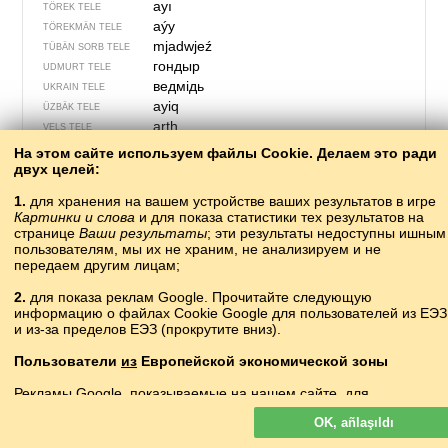
ayı
TÖREK TELE
aýy
TÖREKMÄN TELE
mjadwjeź
TÜBÄN SORB TELE
гондыр
UDMURT TELE
ведмідь
UKRAIN TELE
ayiq
ÜZBÄK TELE
arth
VELS TELE
baor
VILAMOV TELE
На этом сайте используем файлы Cookie. Делаем это ради
gấu
двух целей:
VYET TELE
medvjed
XORVAT TELE
1.
для хранения на вашем устройстве ваших результатов в игре
熊
クマ
YAPON TELE
Картинки и слова
и для показа статистики тех результатов на
эһэ
YAQUT TELE
странице
Ваши результаты
; эти результаты недоступны ишным
mjedźwjedź
пользователям, мы их не храним, не анализируем и не
YUĞARI SORB TELE
передаем другим лицам;
2.
для показа реклам Google. Прочитайте следующую
информацию о файлах Cookie Google для пользователей из ЕЭЗ
и из-за пределов ЕЭЗ (прокрутите вниз).
Пользователи
из
Европейской экономической зоны
Рекламы Google, показываемые на нашем сайте, для
пользователей с ЕЭЗ
не
персонализируются. В такой рекламе
OK, añlaşıldı
файлы cookie не используются для персонализации объявлений
но служат для ограничения частоты показов, подготовки сводных