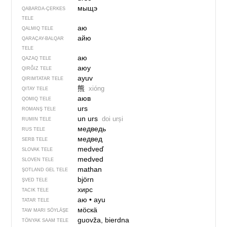
мыщэ
QABARDA-ÇERKES
TELE
аю
QALMIQ TELE
айю
QARAÇAY-BALQAR
TELE
аю
QAZAQ TELE
аюу
QIRĞIZ TELE
ayuv
QIRIMTATAR TELE
熊
xióng
QITAY TELE
аюв
QOMIQ TELE
urs
ROMANŞ TELE
un urs
doi urși
RUMIN TELE
медведь
RUS TELE
медвед
SERB TELE
medveď
SLOVAK TELE
medved
SLOVEN TELE
mathan
ŞOTLAND GEL TELE
björn
ŞVED TELE
хирс
TACIK TELE
аю
•
ayu
TATAR TELE
мӧскӓ
TAW MARI SÖYLÄŞE
guovža, bierdna
TÖNYAK SAAM TELE