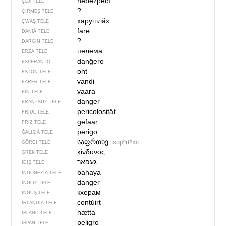
nebezpečí
ÇEX TELE
?
ÇIRMEŞ TELE
харушлӑх
ÇWAŞ TELE
fare
DANIÄ TELE
?
DARGIN TELE
пелема
ERZA TELE
danĝero
ESPERANTO
oht
ESTON TELE
vandi
FARER TELE
vaara
FIN TELE
danger
FRANTSUZ TELE
pericolositât
FRIUL TELE
gefaar
FRIZ TELE
perigo
ĞALISIÄ TELE
საფრთხე
sɑpʰrtʰxɛ
GÖRCI TELE
κίνδυνος
GREK TELE
IDIŞ TELE
bahaya
INDONEZIÄ TELE
danger
INGLIZ TELE
кхерам
INGUŞ TELE
contúirt
IRLANDIÄ TELE
hætta
ISLAND TELE
peligro
ISPAN TELE