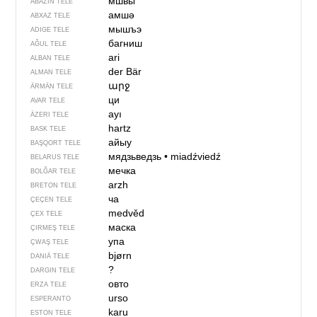
мшвы
ABAZIN TELE
амшә
ABXAZ TELE
мышъэ
ADIGE TELE
багниш
AĞUL TELE
ari
ALBAN TELE
der Bär
ALMAN TELE
արջ
ÄRMÄN TELE
ци
AVAR TELE
ayı
ÄZERI TELE
hartz
BASK TELE
айыу
BAŞQORT TELE
мядзьведзь
•
miadźviedź
BELARUS TELE
мечка
BOLĞAR TELE
arzh
BRETON TELE
ча
ÇEÇEN TELE
medvěd
ÇEX TELE
маска
ÇIRMEŞ TELE
упа
ÇWAŞ TELE
bjørn
DANIÄ TELE
?
DARGIN TELE
овто
ERZA TELE
urso
ESPERANTO
karu
ESTON TELE