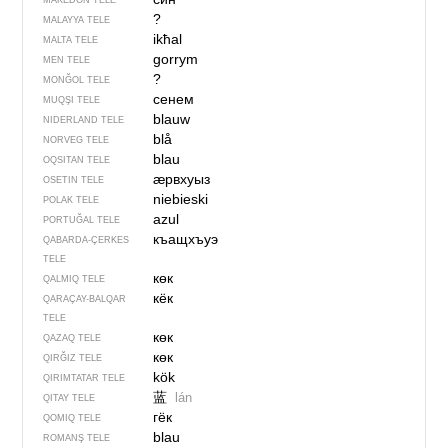
MAKEDON TELE
?
MALAYYA TELE
ikħal
MALTA TELE
gorrym
MEN TELE
?
MONĞOL TELE
сенем
MUQŞI TELE
blauw
NIDERLAND TELE
blå
NORVEG TELE
blau
OQSITAN TELE
ӕрвхуыз
OSETIN TELE
niebieski
POLAK TELE
azul
PORTUĞAL TELE
къащхъуэ
QABARDA-ÇERKES
TELE
көк
QALMIQ TELE
кёк
QARAÇAY-BALQAR
TELE
көк
QAZAQ TELE
көк
QIRĞIZ TELE
kök
QIRIMTATAR TELE
蓝
lán
QITAY TELE
гёк
QOMIQ TELE
blau
ROMANŞ TELE