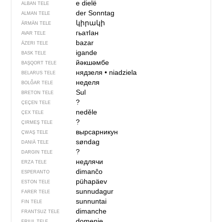
e dielë
ALBAN TELE
der Sonntag
ALMAN TELE
կիրակի
ÄRMÄN TELE
гьатIан
AVAR TELE
bazar
ÄZERI TELE
igande
BASK TELE
йәкшәмбе
BAŞQORT TELE
нядзеля
•
niadziela
BELARUS TELE
неделя
BOLĞAR TELE
Sul
BRETON TELE
?
ÇEÇEN TELE
neděle
ÇEX TELE
?
ÇIRMEŞ TELE
вырсарникун
ÇWAŞ TELE
søndag
DANIÄ TELE
?
DARGIN TELE
недлячи
ERZA TELE
dimanĉo
ESPERANTO
pühapäev
ESTON TELE
sunnudagur
FARER TELE
sunnuntai
FIN TELE
dimanche
FRANTSUZ TELE
domenie
FRIUL TELE