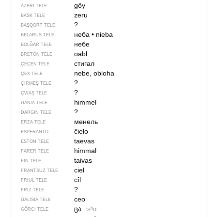
göy
ÄZERI TELE
zeru
BASK TELE
?
BAŞQORT TELE
неба
•
nieba
BELARUS TELE
небе
BOLĞAR TELE
oabl
BRETON TELE
стигал
ÇEÇEN TELE
nebe, obloha
ÇEX TELE
?
ÇIRMEŞ TELE
?
ÇWAŞ TELE
himmel
DANIÄ TELE
?
DARGIN TELE
менель
ERZA TELE
ĉielo
ESPERANTO
taevas
ESTON TELE
himmal
FARER TELE
taivas
FIN TELE
ciel
FRANTSUZ TELE
cîl
FRIUL TELE
?
FRIZ TELE
ceo
ĞALISIÄ TELE
ცა
tsʰɑ
GÖRCI TELE