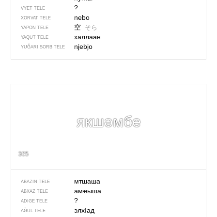
?
VYET TELE
nebo
XORVAT TELE
空
そら
YAPON TELE
халлаан
YAQUT TELE
njebjo
YUĞARI SORB TELE
якшәмбе
365
мтшаша
ABAZIN TELE
амҽыша
ABXAZ TELE
?
ADIGE TELE
элхIад
AĞUL TELE