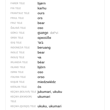
bjørn
FARER TELE
karhu
FIN TELE
ours
FRANTSUZ TELE
ors
FRIUL TELE
bear
FRIZ TELE
oso
ĞALISIÄ TELE
დათვი
dɑtʰvi
GÖRCI TELE
αρκούδα
GREK TELE
בער
IDIŞ TELE
beruang
INDONEZIÄ TELE
bear
INGLIZ TELE
ча
INGUŞ TELE
béar
IRLANDIÄ TELE
björn
ISLAND TELE
oso
ISPAN TELE
orso
ITALYAN TELE
miedzwiédz
KAŞUB TELE
ós
KATALAN TELE
jukumari, ukuku
KEÇWA (BOLIVIÄ) TELE
ukumari
KEÇWA (EKVADOR)
TELE
ukuku, ukumari
KEÇWA (QUSQO) TELE