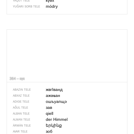
күөх
YAQUT TELE
módry
YUĞARI SORB TELE
364 – күк
жвгIванд
ABAZIN TELE
ажәҩан
ABXAZ TELE
ошъуапщэ
ADIGE TELE
зав
AĞUL TELE
qiell
ALBAN TELE
der Himmel
ALMAN TELE
երկինք
ÄRMÄN TELE
зоб
AVAR TELE