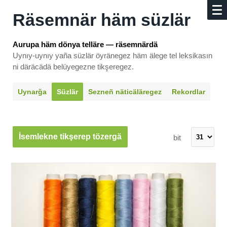
Räsemnär häm süzlär
Aurupa häm dönya telläre — räsemnärdä
Uynıy-uynıy yaña süzlär öyränegez häm älege tel leksikasın
ni däräcädä belüyegezne tikşeregez.
Uynarğa
Süzlär
Sezneñ näti­cäläregez
Rekordlar
İsemlekne tikşerep tözergä
bit