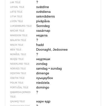
?
LAK TELE
svātdīne
LATGAL TELE
svētdiena
LATIŞ TELE
sekmãdienis
LITVA TELE
pivāpǟva
LIVON TELE
Sonndeg
LUKSEMBURG TELE
vasárnap
MACAR TELE
недела
MAKEDON TELE
?
MALAYYA TELE
ħadd
MALTA TELE
Doonaght, Jedoonee
MEN TELE
?
MONĞOL TELE
недляши
MUQŞI TELE
zondag
NIDERLAND TELE
søndag
•
sundag
NORVEG TELE
dimenge
OQSITAN TELE
хуыцаубон
OSETIN TELE
niedziela
POLAK TELE
domingo
PORTUĞAL TELE
?
QABARDA-ÇERKES
TELE
нарн өдр
QALMIQ TELE