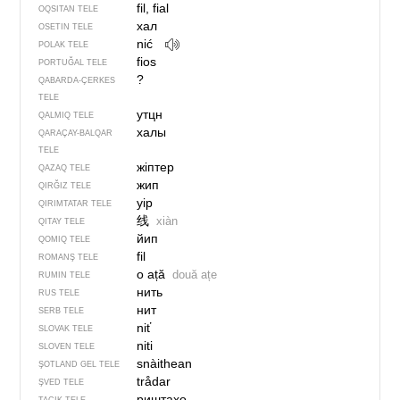
fil, fial
OQSITAN TELE
хал
OSETIN TELE
nić
POLAK TELE
fios
PORTUĞAL TELE
?
QABARDA-ÇERKES
TELE
утцн
QALMIQ TELE
халы
QARAÇAY-BALQAR
TELE
жіптер
QAZAQ TELE
жип
QIRĞIZ TELE
yip
QIRIMTATAR TELE
线
xiàn
QITAY TELE
йип
QOMIQ TELE
fil
ROMANŞ TELE
o ață
două ațe
RUMIN TELE
нить
RUS TELE
нит
SERB TELE
niť
SLOVAK TELE
niti
SLOVEN TELE
snàithean
ŞOTLAND GEL TELE
trådar
ŞVED TELE
риштаҳо