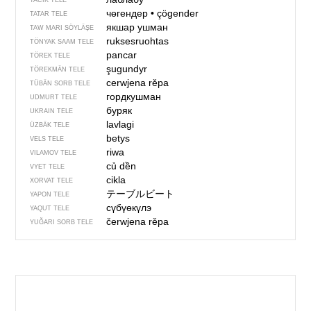
TACIK TELE
чөгендер
•
çögender
TATAR TELE
якшар ушман
TAW MARI SÖYLÄŞE
ruksesruohtas
TÖNYAK SAAM TELE
pancar
TÖREK TELE
şugundyr
TÖREKMÄN TELE
cerwjena rěpa
TÜBÄN SORB TELE
гордкушман
UDMURT TELE
буряк
UKRAIN TELE
lavlagi
ÜZBÄK TELE
betys
VELS TELE
riwa
VILAMOV TELE
củ dền
VYET TELE
cikla
XORVAT TELE
テーブルビート
YAPON TELE
сүбүөкүлэ
YAQUT TELE
čerwjena rěpa
YUĞARI SORB TELE