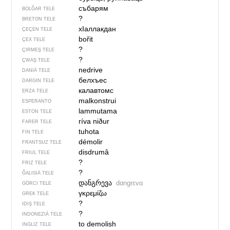
събарям
BOLĞAR TELE
?
BRETON TELE
хIаллакдан
ÇEÇEN TELE
bořit
ÇEX TELE
?
ÇIRMEŞ TELE
?
ÇWAŞ TELE
nedrive
DANIÄ TELE
белхъес
DARGIN TELE
калавтомс
ERZA TELE
malkonstrui
ESPERANTO
lammutama
ESTON TELE
ríva niður
FARER TELE
tuhota
FIN TELE
démolir
FRANTSUZ TELE
disdrumâ
FRIUL TELE
?
FRIZ TELE
?
ĞALISIÄ TELE
დანგრევა
dɑngrɛvɑ
GÖRCI TELE
γκρεμίζω
GREK TELE
?
IDIŞ TELE
?
INDONEZIÄ TELE
to demolish
INGLIZ TELE