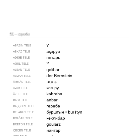
50 – гәрәбә
?
ABAZIN TELE
ақаруа
ABXAZ TELE
янтарь
ADIGE TELE
?
AĞUL TELE
qelibar
ALBAN TELE
der Bernstein
ALMAN TELE
սաթ
ÄRMÄN TELE
кагьру
AVAR TELE
kəhrəba
ÄZERI TELE
anbar
BASK TELE
гәрәбә
BAŞQORT TELE
бурштын
•
burštyn
BELARUS TELE
кехлибар
BOLĞAR TELE
goularz
BRETON TELE
йантар
ÇEÇEN TELE