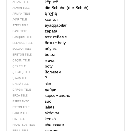
këpucë
ALBAN TELE
die Schuhe (der Schuh)
ALMAN TELE
կոշիկ
ÄRMÄN TELE
хьитал
AVAR TELE
ayaqqabılar
ÄZERI TELE
zapata
BASK TELE
аяҡ кейеме
BAŞQORT TELE
боты
•
boty
BELARUS TELE
обувка
BOLĞAR TELE
botez
BRETON TELE
мача
ÇEÇEN TELE
boty
ÇEX TELE
йолчием
ÇIRMEŞ TELE
?
ÇWAŞ TELE
sko
DANIÄ TELE
дабри
DARGIN TELE
карсемапель
ERZA TELE
ŝuo
ESPERANTO
jalats
ESTON TELE
skógvar
FARER TELE
kenkä
FIN TELE
chaussure
FRANTSUZ TELE
scarpis
FRIUL TELE