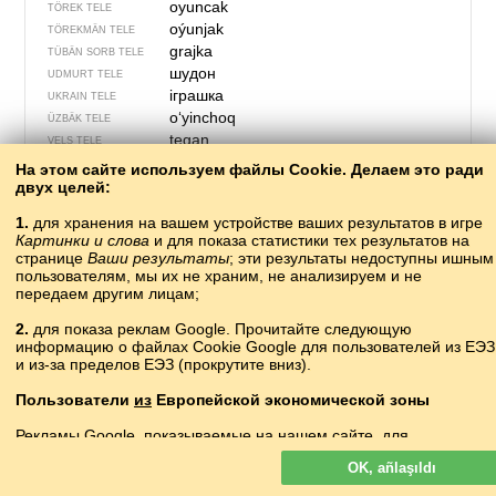
oyuncak
TÖREK TELE
oýunjak
TÖREKMÄN TELE
grajka
TÜBÄN SORB TELE
шудон
UDMURT TELE
іграшка
UKRAIN TELE
oʻyinchoq
ÜZBÄK TELE
tegan
VELS TELE
?
VILAMOV TELE
На этом сайте используем файлы Cookie. Делаем это ради
đồ chơi
двух целей:
VYET TELE
zvrk, čigra
XORVAT TELE
1.
для хранения на вашем устройстве ваших результатов в игре
おもちゃ
YAPON TELE
Картинки и слова
и для показа статистики тех результатов на
оонньуур
YAQUT TELE
странице
Ваши результаты
; эти результаты недоступны ишным
hrajka
пользователям, мы их не храним, не анализируем и не
YUĞARI SORB TELE
передаем другим лицам;
2.
для показа реклам Google. Прочитайте следующую
информацию о файлах Cookie Google для пользователей из ЕЭЗ
и из-за пределов ЕЭЗ (прокрутите вниз).
Пользователи
из
Европейской экономической зоны
Рекламы Google, показываемые на нашем сайте, для
пользователей с ЕЭЗ
не
персонализируются. В такой рекламе
OK, añlaşıldı
файлы cookie не используются для персонализации объявлений
но служат для ограничения частоты показов, подготовки сводных