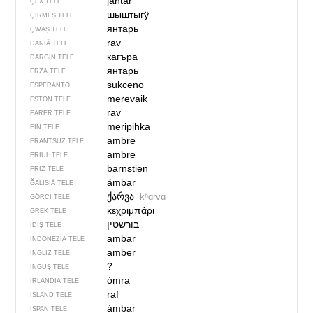
jantar
ÇEX TELE
шыштыгӱ
ÇIRMEŞ TELE
янтарь
ÇWAŞ TELE
rav
DANIÄ TELE
кагъра
DARGIN TELE
янтарь
ERZA TELE
sukceno
ESPERANTO
merevaik
ESTON TELE
rav
FARER TELE
meripihka
FIN TELE
ambre
FRANTSUZ TELE
ambre
FRIUL TELE
barnstien
FRIZ TELE
ámbar
ĞALISIÄ TELE
ქარვა
kʰɑrvɑ
GÖRCI TELE
κεχριμπάρι
GREK TELE
בורשטין
IDIŞ TELE
ambar
INDONEZIÄ TELE
amber
INGLIZ TELE
?
INGUŞ TELE
ómra
IRLANDIÄ TELE
raf
ISLAND TELE
ámbar
ISPAN TELE