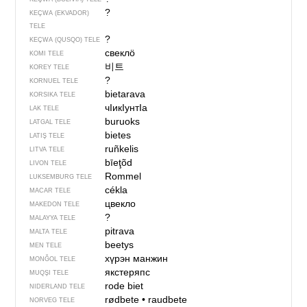
?
KEÇWA (EKVADOR)
TELE
?
KEÇWA (QUSQO) TELE
свеклӧ
KOMI TELE
비트
KOREY TELE
?
KORNUEL TELE
bietarava
KORSIKA TELE
чIикIунтIа
LAK TELE
buruoks
LATGAL TELE
bietes
LATIŞ TELE
ruñkelis
LITVA TELE
bīeţõd
LIVON TELE
Rommel
LUKSEMBURG TELE
cékla
MACAR TELE
цвекло
MAKEDON TELE
?
MALAYYA TELE
pitrava
MALTA TELE
beetys
MEN TELE
хүрэн манжин
MONĞOL TELE
якстеряпс
MUQŞI TELE
rode biet
NIDERLAND TELE
rødbete
•
raudbete
NORVEG TELE