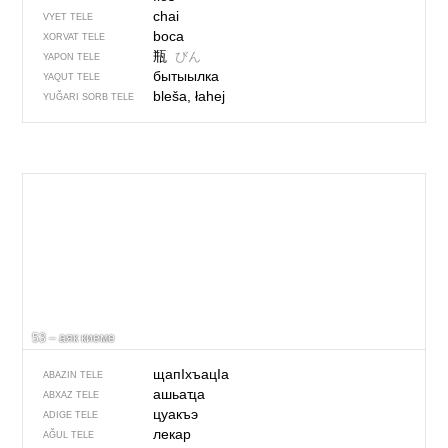
chai
VYET TELE
boca
XORVAT TELE
瓶
びん
YAPON TELE
бытыылка
YAQUT TELE
bleša, łahej
YUĞARI SORB TELE
53 – аяк киеме
щапIхъацIа
ABAZIN TELE
ашьаҵа
ABXAZ TELE
цуакъэ
ADIGE TELE
лекар
AĞUL TELE