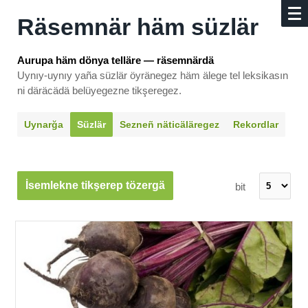
Räsemnär häm süzlär
Aurupa häm dönya telläre — räsemnärdä
Uynıy-uynıy yaña süzlär öyränegez häm älege tel leksikasın
ni däräcädä belüyegezne tikşeregez.
Uynarğa
Süzlär
Sezneñ näti­cäläregez
Rekordlar
İsemlekne tikşerep tözergä
bit