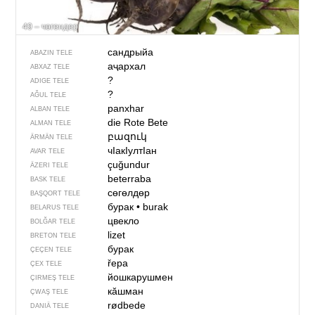
49 – чөгендер
сандрыйа
ABAZIN TELE
аҷархал
ABXAZ TELE
?
ADIGE TELE
?
AĞUL TELE
panxhar
ALBAN TELE
die Rote Bete
ALMAN TELE
բազուկ
ÄRMÄN TELE
чIакIултIан
AVAR TELE
çuğundur
ÄZERI TELE
beterraba
BASK TELE
сөгөлдөр
BAŞQORT TELE
бурак
•
burak
BELARUS TELE
цвекло
BOLĞAR TELE
lizet
BRETON TELE
бурак
ÇEÇEN TELE
řepa
ÇEX TELE
йошкарушмен
ÇIRMEŞ TELE
кӑшман
ÇWAŞ TELE
rødbede
DANIÄ TELE