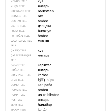
хув
MONĞOL TELE
янтарь
MUQŞI TELE
barnsteen
NIDERLAND TELE
rav
NORVEG TELE
ambre
OQSITAN TELE
дзиндзи
OSETIN TELE
bursztyn
POLAK TELE
âmbar
PORTUĞAL TELE
мэзыш
QABARDA-ÇERKES
TELE
хув
QALMIQ TELE
янтарь
QARAÇAY-BALQAR
TELE
кәріптас
QAZAQ TELE
янтарь
QIRĞIZ TELE
kerbar
QIRIMTATAR TELE
琥珀
hǔpo
QITAY TELE
кагьраба
QOMIQ TELE
ambra
ROMANŞ TELE
un chihlimbar
RUMIN TELE
янтарь
RUS TELE
ћилибар
SERB TELE
jantár
SLOVAK TELE