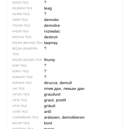
?
INGUŞ TELE
leag
IRLANDIÄ TELE
?
ISLAND TELE
demoler
ISPAN TELE
demolire
ITALYAN TELE
rozwalac
KAŞUB TELE
destruir
KATALAN TELE
taqmay
KEÇWA (BOLIVIÄ) TELE
?
KEÇWA (EKVADOR)
TELE
thuniy
KEÇWA (QUSQO) TELE
?
KOMI TELE
?
KOREY TELE
?
KORNUEL TELE
diruccà, demulì
KORSIKA TELE
ппив дан, лекьан дан
LAK TELE
grauduot
LATGAL TELE
graut, postīt
LATIŞ TELE
griáuti
LITVA TELE
artõ
LIVON TELE
aräissen, demoléieren
LUKSEMBURG TELE
bont
MACAR TELE
руши