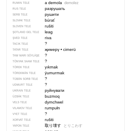
a demola
demolez
RUMIN TELE
разрушать
RUS TELE
рушити
SERB TELE
búrať
SLOVAK TELE
rušiti
SLOVEN TELE
leag
ŞOTLAND GEL TELE
riva
ŞVED TELE
?
TACIK TELE
җимерү
•
cimerü
TATAR TELE
?
TAW MARI SÖYLÄŞE
?
TÖNYAK SAAM TELE
yıkmak
TÖREK TELE
ýumurmak
TÖREKMÄN TELE
?
TÜBÄN SORB TELE
?
UDMURT TELE
руйнувати
UKRAIN TELE
buzmoq
ÜZBÄK TELE
dymchwel
VELS TELE
rumpułn
VILAMOV TELE
?
VYET TELE
rušiti
XORVAT TELE
取り壊す
とりこわす
YAPON TELE