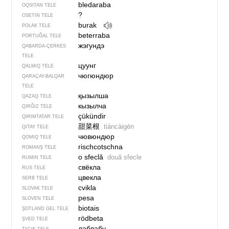
bledaraba
OQSITAN TELE
?
OSETIN TELE
burak
POLAK TELE
beterraba
PORTUĞAL TELE
жэгундэ
QABARDA-ÇERKES
TELE
цуунг
QALMIQ TELE
чюгюндюр
QARAÇAY-BALQAR
TELE
қызылша
QAZAQ TELE
кызылча
QIRĞIZ TELE
çükündir
QIRIMTATAR TELE
甜菜根
tiáncàigēn
QITAY TELE
чювюндюр
QOMIQ TELE
rischcotschna
ROMANŞ TELE
o sfeclă
două sfecle
RUMIN TELE
свёкла
RUS TELE
цвекла
SERB TELE
cvikla
SLOVAK TELE
pesa
SLOVEN TELE
biotais
ŞOTLAND GEL TELE
rödbeta
ŞVED TELE
лаблабу