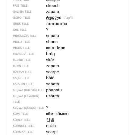
skoech
FRIZ TELE
zapato
ĞALISIÄ TELE
ტუფლი
tʼupʰli
GÖRCI TELE
παπούτσια
GREK TELE
?
IDIŞ TELE
sepatu
INDONEZIÄ TELE
shoes
INGLIZ TELE
кога гIирс
INGUŞ TELE
bróg
IRLANDIÄ TELE
skór
ISLAND TELE
zapato
ISPAN TELE
scarpe
ITALYAN TELE
bótë
KAŞUB TELE
sabata
KATALAN TELE
phapatu
KEÇWA (BOLIVIÄ) TELE
ushuta
KEÇWA (EKVADOR)
TELE
?
KEÇWA (QUSQO) TELE
кӧм, кӧмкот
KOMI TELE
신발
KOREY TELE
eskis
KORNUEL TELE
scarpi
KORSIKA TELE