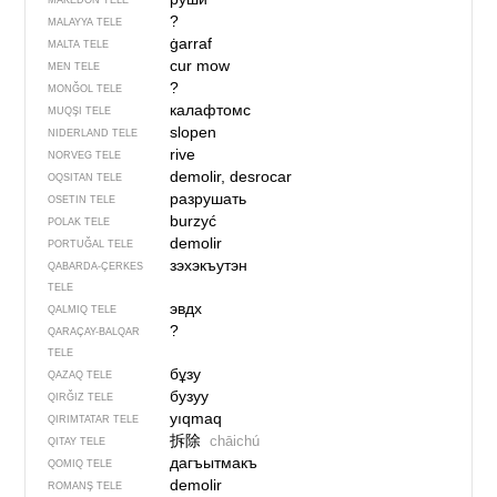
MAKEDON TELE
?
MALAYYA TELE
ġarraf
MALTA TELE
cur mow
MEN TELE
?
MONĞOL TELE
калафтомс
MUQŞI TELE
slopen
NIDERLAND TELE
rive
NORVEG TELE
demolir, desrocar
OQSITAN TELE
разрушать
OSETIN TELE
burzyć
POLAK TELE
demolir
PORTUĞAL TELE
зэхэкъутэн
QABARDA-ÇERKES
TELE
эвдх
QALMIQ TELE
?
QARAÇAY-BALQAR
TELE
бұзу
QAZAQ TELE
бузуу
QIRĞIZ TELE
yıqmaq
QIRIMTATAR TELE
拆除
chāichú
QITAY TELE
дагъытмакъ
QOMIQ TELE
demolir
ROMANŞ TELE