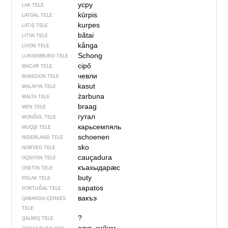
усру
LAK TELE
kūrpis
LATGAL TELE
kurpes
LATIŞ TELE
bãtai
LITVA TELE
kǟnga
LIVON TELE
Schong
LUKSEMBURG TELE
cipő
MACAR TELE
чевли
MAKEDON TELE
kasut
MALAYYA TELE
żarbuna
MALTA TELE
braag
MEN TELE
гутал
MONĞOL TELE
карьсемпяль
MUQŞI TELE
schoenen
NIDERLAND TELE
sko
NORVEG TELE
cauçadura
OQSITAN TELE
къахыдарӕс
OSETIN TELE
buty
POLAK TELE
sapatos
PORTUĞAL TELE
вакъэ
QABARDA-ÇERKES
TELE
?
QALMIQ TELE