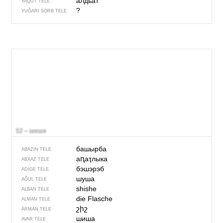
алдьат
YAQUT TELE
?
YUĞARI SORB TELE
52 – шешә
башырба
ABAZIN TELE
аԥаҭлыка
ABXAZ TELE
бэшэрэб
ADIGE TELE
шуша
AĞUL TELE
shishe
ALBAN TELE
die Flasche
ALMAN TELE
շիշ
ÄRMÄN TELE
шиша
AVAR TELE