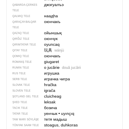
джэгуалъэ
QABARDA-ÇERKES
TELE
наадһа
QALMIQ TELE
оюнчакъ
QARAÇAY-BALQAR
TELE
ойыншық
QAZAQ TELE
оюнчук
QIRĞIZ TELE
oyuncaq
QIRIMTATAR TELE
玩具
wánjù
QITAY TELE
оюнчакъ
QOMIQ TELE
giugaret
ROMANŞ TELE
o jucărie
două jucării
RUMIN TELE
игрушка
RUS TELE
играчка чигра
SERB TELE
hračka
SLOVAK TELE
igrača
SLOVEN TELE
cluicheag
ŞOTLAND GEL TELE
leksak
ŞVED TELE
бозича
TACIK TELE
уенчык
•
uyınçıq
TATAR TELE
тетя мадыш
TAW MARI SÖYLÄŞE
stoagus, duhkoras
TÖNYAK SAAM TELE