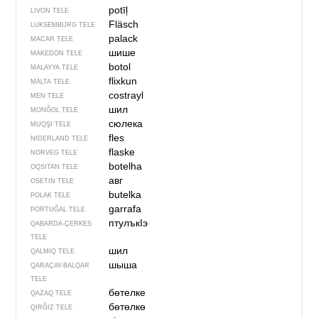
potīļ
LIVON TELE
Fläsch
LUKSEMBURG TELE
palack
MACAR TELE
шише
MAKEDON TELE
botol
MALAYYA TELE
flixkun
MALTA TELE
costrayl
MEN TELE
шил
MONĞOL TELE
сюлека
MUQŞI TELE
fles
NIDERLAND TELE
flaske
NORVEG TELE
botelha
OQSITAN TELE
авг
OSETIN TELE
butelka
POLAK TELE
garrafa
PORTUĞAL TELE
птулъкIэ
QABARDA-ÇERKES
TELE
шил
QALMIQ TELE
шыша
QARAÇAY-BALQAR
TELE
бөтелке
QAZAQ TELE
бөтөлкө
QIRĞIZ TELE