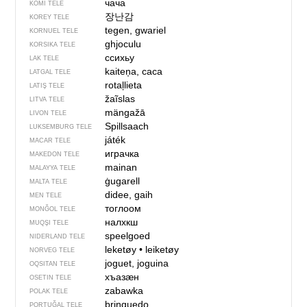
чача
KOMI TELE
장난감
KOREY TELE
tegen, gwariel
KORNUEL TELE
ghjoculu
KORSIKA TELE
ссихьу
LAK TELE
kaiteņa, caca
LATGAL TELE
rotaļlieta
LATIŞ TELE
žaĩslas
LITVA TELE
mängažā
LIVON TELE
Spillsaach
LUKSEMBURG TELE
játék
MACAR TELE
играчка
MAKEDON TELE
mainan
MALAYYA TELE
ġugarell
MALTA TELE
didee, gaih
MEN TELE
тоглоом
MONĞOL TELE
налхкш
MUQŞI TELE
speelgoed
NIDERLAND TELE
leketøy
•
leiketøy
NORVEG TELE
joguet, joguina
OQSITAN TELE
хъазӕн
OSETIN TELE
zabawka
POLAK TELE
brinquedo
PORTUĞAL TELE