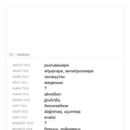
51 – җимерү
рыхъвашара
ABAZIN TELE
аԥыргара, аилаԥыххаара
ABXAZ TELE
зэхэкъутэн
ADIGE TELE
ккедихьас
AĞUL TELE
?
ALBAN TELE
abreißen
ALMAN TELE
քանդել
ÄRMÄN TELE
биххизабизе
AVAR TELE
dağıtmaq, uçurmaq
ÄZERI TELE
eraitsi
BASK TELE
?
BAŞQORT TELE
бурыць, руйнаваць
BELARUS TELE