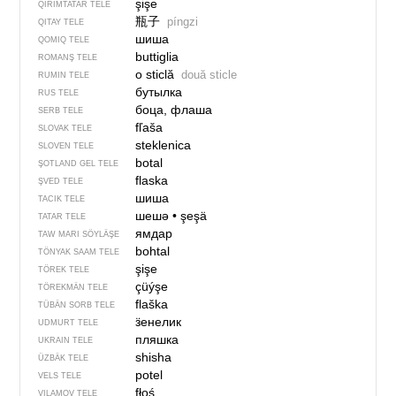
şişe
QIRIMTATAR TELE
瓶子
píngzi
QITAY TELE
шиша
QOMIQ TELE
buttiglia
ROMANŞ TELE
o sticlă
două sticle
RUMIN TELE
бутылка
RUS TELE
боца, флаша
SERB TELE
fľaša
SLOVAK TELE
steklenica
SLOVEN TELE
botal
ŞOTLAND GEL TELE
flaska
ŞVED TELE
шиша
TACIK TELE
шешә
•
şeşä
TATAR TELE
ямдар
TAW MARI SÖYLÄŞE
bohtal
TÖNYAK SAAM TELE
şişe
TÖREK TELE
çüýşe
TÖREKMÄN TELE
flaška
TÜBÄN SORB TELE
ӟенелик
UDMURT TELE
пляшка
UKRAIN TELE
shisha
ÜZBÄK TELE
potel
VELS TELE
fłoś
VILAMOV TELE