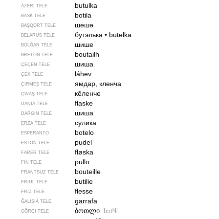
butulka
ÄZERI TELE
botila
BASK TELE
шешә
BAŞQORT TELE
бутэлька
•
butelka
BELARUS TELE
шише
BOLĞAR TELE
boutailh
BRETON TELE
шиша
ÇEÇEN TELE
láhev
ÇEX TELE
ямдар, кленча
ÇIRMEŞ TELE
кӗленче
ÇWAŞ TELE
flaske
DANIÄ TELE
шиша
DARGIN TELE
сулика
ERZA TELE
botelo
ESPERANTO
pudel
ESTON TELE
fløska
FARER TELE
pullo
FIN TELE
bouteille
FRANTSUZ TELE
butilie
FRIUL TELE
flesse
FRIZ TELE
garrafa
ĞALISIÄ TELE
ბოთლი
bɔtʰli
GÖRCI TELE