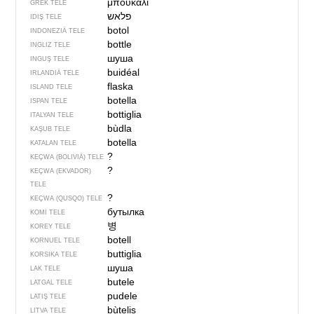
μπουκάλι
GREK TELE
פלאש
IDIŞ TELE
botol
INDONEZIÄ TELE
bottle
INGLIZ TELE
шуша
INGUŞ TELE
buidéal
IRLANDIÄ TELE
flaska
ISLAND TELE
botella
ISPAN TELE
bottiglia
ITALYAN TELE
bùdla
KAŞUB TELE
botella
KATALAN TELE
?
KEÇWA (BOLIVIÄ) TELE
?
KEÇWA (EKVADOR)
TELE
?
KEÇWA (QUSQO) TELE
бутылка
KOMI TELE
병
KOREY TELE
botell
KORNUEL TELE
buttiglia
KORSIKA TELE
шуша
LAK TELE
butele
LATGAL TELE
pudele
LATIŞ TELE
bùtelis
LITVA TELE