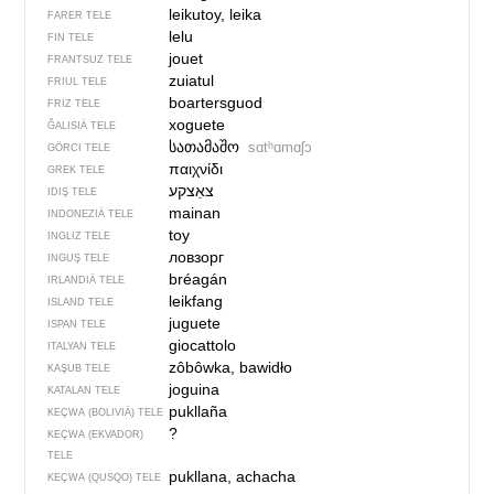
leikutoy, leika
FARER TELE
lelu
FIN TELE
jouet
FRANTSUZ TELE
zuiatul
FRIUL TELE
boartersguod
FRIZ TELE
xoguete
ĞALISIÄ TELE
სათამაშო
sɑtʰɑmɑʃɔ
GÖRCI TELE
παιχνίδι
GREK TELE
צאַצקע‏
IDIŞ TELE
mainan
INDONEZIÄ TELE
toy
INGLIZ TELE
ловзорг
INGUŞ TELE
bréagán
IRLANDIÄ TELE
leikfang
ISLAND TELE
juguete
ISPAN TELE
giocattolo
ITALYAN TELE
zôbôwka, bawidło
KAŞUB TELE
joguina
KATALAN TELE
pukllaña
KEÇWA (BOLIVIÄ) TELE
?
KEÇWA (EKVADOR)
TELE
pukllana, achacha
KEÇWA (QUSQO) TELE