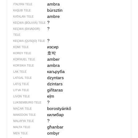
ambra
ITALYAN TELE
bùrsztin
KAŞUB TELE
ambre
KATALAN TELE
?
KEÇWA (BOLIVIÄ) TELE
?
KEÇWA (EKVADOR)
TELE
?
KEÇWA (QUSQO) TELE
изсир
KOMI TELE
호박
KOREY TELE
amber
KORNUEL TELE
ambra
KORSIKA TELE
кагьруба
LAK TELE
dzyntars
LATGAL TELE
dzintars
LATIŞ TELE
giñtaras
LITVA TELE
eļm
LIVON TELE
?
LUKSEMBURG TELE
borostyánkő
MACAR TELE
килибар
MAKEDON TELE
?
MALAYYA TELE
għanbar
MALTA TELE
ombyr
MEN TELE