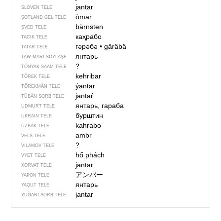
jantar
SLOVEN TELE
òmar
ŞOTLAND GEL TELE
bärnsten
ŞVED TELE
каҳрабо
TACIK TELE
гәрәбә
•
gäräbä
TATAR TELE
янтарь
TAW MARI SÖYLÄŞE
?
TÖNYAK SAAM TELE
kehribar
TÖREK TELE
ýantar
TÖREKMÄN TELE
jantaŕ
TÜBÄN SORB TELE
янтарь, гараба
UDMURT TELE
бурштин
UKRAIN TELE
kahrabo
ÜZBÄK TELE
ambr
VELS TELE
?
VILAMOV TELE
hổ phách
VYET TELE
jantar
XORVAT TELE
アンバー
YAPON TELE
янтарь
YAQUT TELE
jantar
YUĞARI SORB TELE