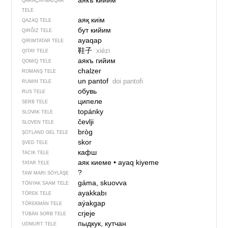
аякъ кийим
QARAÇAY-BALQAR
TELE
аяқ киім
QAZAQ TELE
бут кийим
QIRĞIZ TELE
ayaqap
QIRIMTATAR TELE
鞋子
xiézi
QITAY TELE
аякъ гийим
QOMIQ TELE
chalzer
ROMANŞ TELE
un pantof
doi pantofi
RUMIN TELE
обувь
RUS TELE
ципеле
SERB TELE
topánky
SLOVAK TELE
čevlji
SLOVEN TELE
bròg
ŞOTLAND GEL TELE
skor
ŞVED TELE
кафш
TACIK TELE
аяк киеме
•
ayaq kiyeme
TATAR TELE
?
TAW MARI SÖYLÄŞE
gáma, skuovva
TÖNYAK SAAM TELE
ayakkabı
TÖREK TELE
aýakgap
TÖREKMÄN TELE
crjeje
TÜBÄN SORB TELE
пыдкук, кутчан
UDMURT TELE