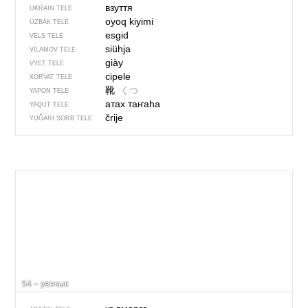
взуття
UKRAIN TELE
oyoq kiyimi
ÜZBÄK TELE
esgid
VELS TELE
siühja
VILAMOV TELE
giày
VYET TELE
cipele
XORVAT TELE
靴
くつ
YAPON TELE
атах таҥаһа
YAQUT TELE
črije
YUĞARI SORB TELE
54 – уенчык