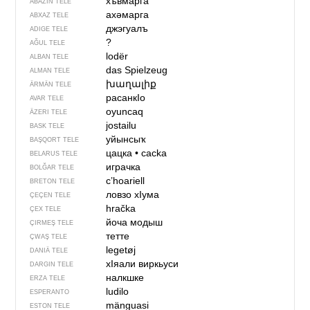
хъвмарга
ABAZIN TELE
ахәмарга
ABXAZ TELE
джэгуалъ
ADIGE TELE
?
AĞUL TELE
lodër
ALBAN TELE
das Spielzeug
ALMAN TELE
խաղալիք
ÄRMÄN TELE
расанкIо
AVAR TELE
oyuncaq
ÄZERI TELE
jostailu
BASK TELE
уйынсыҡ
BAŞQORT TELE
цацка
•
cacka
BELARUS TELE
играчка
BOLĞAR TELE
c’hoariell
BRETON TELE
ловзо хIума
ÇEÇEN TELE
hračka
ÇEX TELE
йоча модыш
ÇIRMEŞ TELE
тетте
ÇWAŞ TELE
legetøj
DANIÄ TELE
хIяали виркьуси
DARGIN TELE
налкшке
ERZA TELE
ludilo
ESPERANTO
mänguasi
ESTON TELE