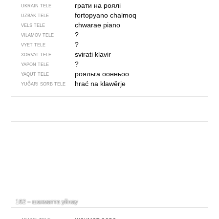
грати на роялі
UKRAIN TELE
fortopyano chalmoq
ÜZBÄK TELE
chwarae piano
VELS TELE
?
VILAMOV TELE
?
VYET TELE
svirati klavir
XORVAT TELE
?
YAPON TELE
рояльга оонньоо
YAQUT TELE
hrać na klawěrje
YUĞARI SORB TELE
162 – шахматта уйнау