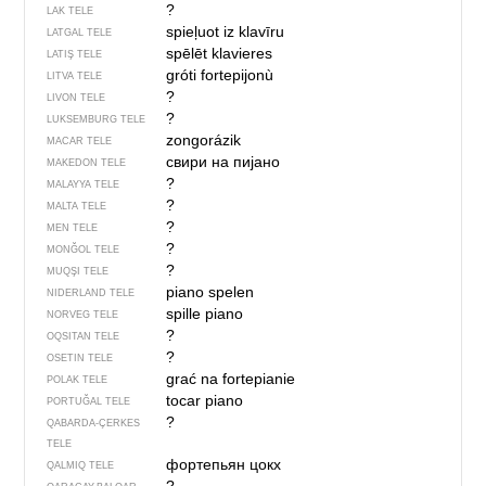
?
LAK TELE
spieļuot iz klavīru
LATGAL TELE
spēlēt klavieres
LATIŞ TELE
gróti fortepijonù
LITVA TELE
?
LIVON TELE
?
LUKSEMBURG TELE
zongorázik
MACAR TELE
свири на пијано
MAKEDON TELE
?
MALAYYA TELE
?
MALTA TELE
?
MEN TELE
?
MONĞOL TELE
?
MUQŞI TELE
piano spelen
NIDERLAND TELE
spille piano
NORVEG TELE
?
OQSITAN TELE
?
OSETIN TELE
grać na fortepianie
POLAK TELE
tocar piano
PORTUĞAL TELE
?
QABARDA-ÇERKES
TELE
фортепьян цокх
QALMIQ TELE