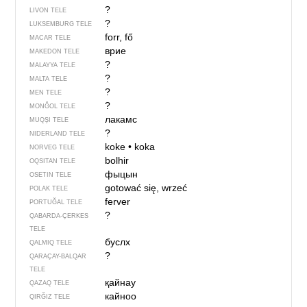
?
LIVON TELE
?
LUKSEMBURG TELE
forr, fő
MACAR TELE
врие
MAKEDON TELE
?
MALAYYA TELE
?
MALTA TELE
?
MEN TELE
?
MONĞOL TELE
лакамс
MUQŞI TELE
?
NIDERLAND TELE
koke
•
koka
NORVEG TELE
bolhir
OQSITAN TELE
фыцын
OSETIN TELE
gotować się, wrzeć
POLAK TELE
ferver
PORTUĞAL TELE
?
QABARDA-ÇERKES
TELE
буслх
QALMIQ TELE
?
QARAÇAY-BALQAR
TELE
қайнау
QAZAQ TELE
кайноо
QIRĞIZ TELE