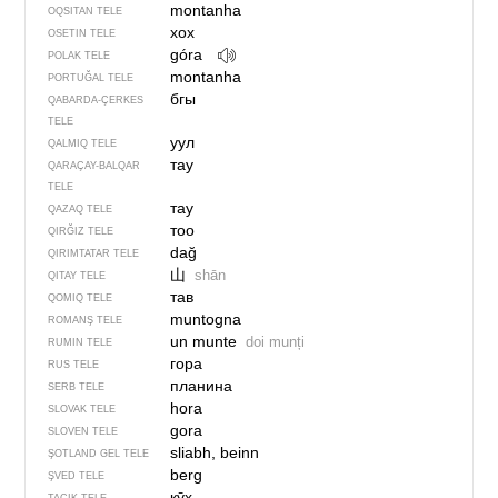
montanha
OQSITAN TELE
хох
OSETIN TELE
góra
POLAK TELE
montanha
PORTUĞAL TELE
бгы
QABARDA-ÇERKES
TELE
уул
QALMIQ TELE
тау
QARAÇAY-BALQAR
TELE
тау
QAZAQ TELE
тоо
QIRĞIZ TELE
dağ
QIRIMTATAR TELE
山
shān
QITAY TELE
тав
QOMIQ TELE
muntogna
ROMANŞ TELE
un munte
doi munți
RUMIN TELE
гора
RUS TELE
планина
SERB TELE
hora
SLOVAK TELE
gora
SLOVEN TELE
sliabh, beinn
ŞOTLAND GEL TELE
berg
ŞVED TELE
кӯҳ