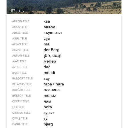
157 – тау
хва
ABAZIN TELE
ашьха
ABXAZ TELE
къушъхьэ
ADIGE TELE
сув
AĞUL TELE
mal
ALBAN TELE
der Berg
ALMAN TELE
լեռ, սար
ÄRMÄN TELE
мегIер
AVAR TELE
dağ
ÄZERI TELE
mendi
BASK TELE
тау
BAŞQORT TELE
гара
•
hara
BELARUS TELE
планина
BOLĞAR TELE
menez
BRETON TELE
лам
ÇEÇEN TELE
hora
ÇEX TELE
курык
ÇIRMEŞ TELE
ту
ÇWAŞ TELE
bjerg
DANIÄ TELE