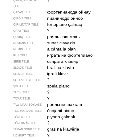
?
QARAÇAY-BALQAR
TELE
фортепианода ойнау
QAZAQ TELE
пианинодо ойноо
QIRĞIZ TELE
fortepiano çalmaq
QIRIMTATAR TELE
?
QITAY TELE
рояль сокъмакъ
QOMIQ TELE
sunar clavazin
ROMANŞ TELE
a cânta la pian
RUMIN TELE
играть на фортепиано
RUS TELE
свирати клавир
SERB TELE
hrať na klavíri
SLOVAK TELE
igrati klavir
SLOVEN TELE
?
ŞOTLAND GEL TELE
spela piano
ŞVED TELE
?
TACIK TELE
?
TATAR TELE
рояльым шакташ
TAW MARI SÖYLÄŞE
čuojahit piáno
TÖNYAK SAAM TELE
piyano çalmak
TÖREK TELE
?
TÖREKMÄN TELE
graś na klawěrje
TÜBÄN SORB TELE
?
UDMURT TELE