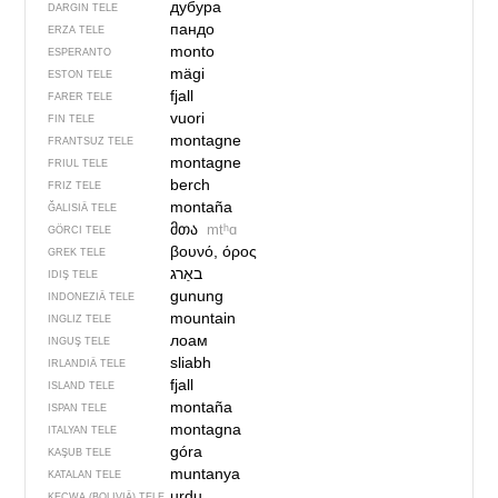
дубура
DARGIN TELE
пандо
ERZA TELE
monto
ESPERANTO
mägi
ESTON TELE
fjall
FARER TELE
vuori
FIN TELE
montagne
FRANTSUZ TELE
montagne
FRIUL TELE
berch
FRIZ TELE
montaña
ĞALISIÄ TELE
მთა
mtʰɑ
GÖRCI TELE
βουνό, όρος
GREK TELE
IDIŞ TELE
gunung
INDONEZIÄ TELE
mountain
INGLIZ TELE
лоам
INGUŞ TELE
sliabh
IRLANDIÄ TELE
fjall
ISLAND TELE
montaña
ISPAN TELE
montagna
ITALYAN TELE
góra
KAŞUB TELE
muntanya
KATALAN TELE
urdu
KEÇWA (BOLIVIÄ) TELE