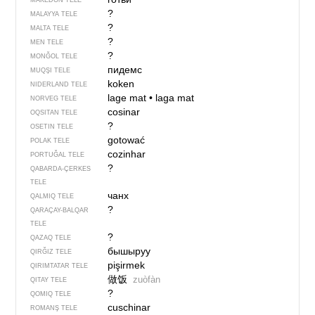
MAKEDON TELE
?
MALAYYA TELE
?
MALTA TELE
?
MEN TELE
?
MONĞOL TELE
пидемс
MUQŞI TELE
koken
NIDERLAND TELE
lage mat
•
laga mat
NORVEG TELE
cosinar
OQSITAN TELE
?
OSETIN TELE
gotować
POLAK TELE
cozinhar
PORTUĞAL TELE
?
QABARDA-ÇERKES
TELE
чанх
QALMIQ TELE
?
QARAÇAY-BALQAR
TELE
?
QAZAQ TELE
бышыруу
QIRĞIZ TELE
pişirmek
QIRIMTATAR TELE
做饭
zuòfàn
QITAY TELE
?
QOMIQ TELE
cuschinar
ROMANŞ TELE