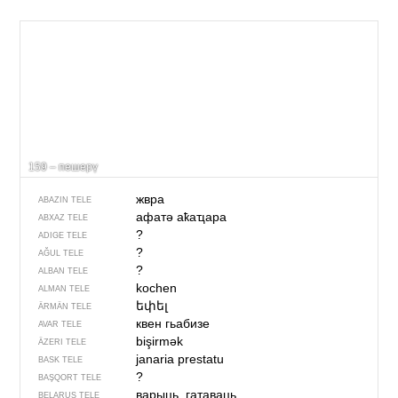
159 – пешерү
жвра
ABAZIN TELE
афатә аҟаҵара
ABXAZ TELE
?
ADIGE TELE
?
AĞUL TELE
?
ALBAN TELE
kochen
ALMAN TELE
եփել
ÄRMÄN TELE
квен гьабизе
AVAR TELE
bişirmək
ÄZERI TELE
janaria prestatu
BASK TELE
?
BAŞQORT TELE
варыць, гатаваць
BELARUS TELE