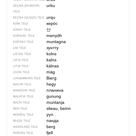
urku
KEÇWA (EKVADOR)
TELE
urqu
KEÇWA (QUSQO) TELE
керӧс
KOMI TELE
산
KOREY TELE
menydh
KORNUEL TELE
muntagna
KORSIKA TELE
зунтту
LAK TELE
kolns
LATGAL TELE
kalns
LATIŞ TELE
kálnas
LITVA TELE
mäg
LIVON TELE
Bierg
LUKSEMBURG TELE
hegy
MACAR TELE
планина
MAKEDON TELE
gunung
MALAYYA TELE
muntanja
MALTA TELE
slieau, beinn
MEN TELE
уул
MONĞOL TELE
панда
MUQŞI TELE
berg
NIDERLAND TELE
fjell
NORVEG TELE