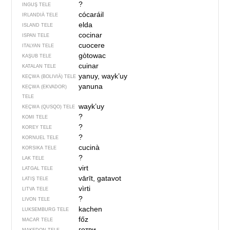
?
INGUŞ TELE
cócaráil
IRLANDIÄ TELE
elda
ISLAND TELE
cocinar
ISPAN TELE
cuocere
ITALYAN TELE
gòtowac
KAŞUB TELE
cuinar
KATALAN TELE
yanuy, wayk’uy
KEÇWA (BOLIVIÄ) TELE
yanuna
KEÇWA (EKVADOR)
TELE
wayk’uy
KEÇWA (QUSQO) TELE
?
KOMI TELE
?
KOREY TELE
?
KORNUEL TELE
cucinà
KORSIKA TELE
?
LAK TELE
virt
LATGAL TELE
vārīt, gatavot
LATIŞ TELE
vìrti
LITVA TELE
?
LIVON TELE
kachen
LUKSEMBURG TELE
főz
MACAR TELE
готви