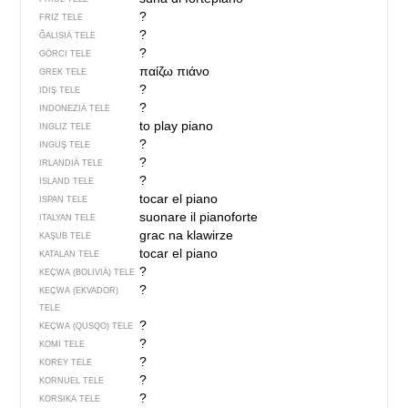
?
FRIZ TELE
?
ĞALISIÄ TELE
?
GÖRCI TELE
παίζω πιάνο
GREK TELE
?
IDIŞ TELE
?
INDONEZIÄ TELE
to play piano
INGLIZ TELE
?
INGUŞ TELE
?
IRLANDIÄ TELE
?
ISLAND TELE
tocar el piano
ISPAN TELE
suonare il pianoforte
ITALYAN TELE
grac na klawirze
KAŞUB TELE
tocar el piano
KATALAN TELE
?
KEÇWA (BOLIVIÄ) TELE
?
KEÇWA (EKVADOR)
TELE
?
KEÇWA (QUSQO) TELE
?
KOMI TELE
?
KOREY TELE
?
KORNUEL TELE
?
KORSIKA TELE