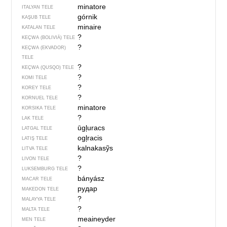
minatore
ITALYAN TELE
górnik
KAŞUB TELE
minaire
KATALAN TELE
?
KEÇWA (BOLIVIÄ) TELE
?
KEÇWA (EKVADOR)
TELE
?
KEÇWA (QUSQO) TELE
?
KOMI TELE
?
KOREY TELE
?
KORNUEL TELE
minatore
KORSIKA TELE
?
LAK TELE
ūgļuracs
LATGAL TELE
ogļracis
LATIŞ TELE
kalnakasỹs
LITVA TELE
?
LIVON TELE
?
LUKSEMBURG TELE
bányász
MACAR TELE
рудар
MAKEDON TELE
?
MALAYYA TELE
?
MALTA TELE
meaineyder
MEN TELE