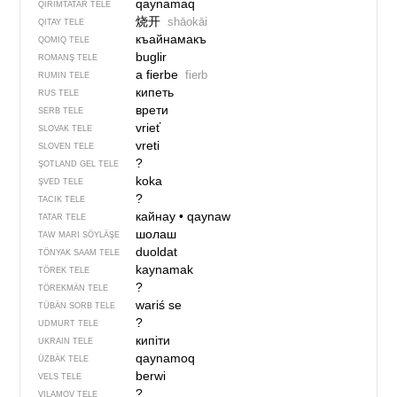
qaynamaq
QIRIMTATAR TELE
烧开
shāokāi
QITAY TELE
къайнамакъ
QOMIQ TELE
buglir
ROMANŞ TELE
a fierbe
fierb
RUMIN TELE
кипеть
RUS TELE
врети
SERB TELE
vrieť
SLOVAK TELE
vreti
SLOVEN TELE
?
ŞOTLAND GEL TELE
koka
ŞVED TELE
?
TACIK TELE
кайнау
•
qaynaw
TATAR TELE
шолаш
TAW MARI SÖYLÄŞE
duoldat
TÖNYAK SAAM TELE
kaynamak
TÖREK TELE
?
TÖREKMÄN TELE
wariś se
TÜBÄN SORB TELE
?
UDMURT TELE
кипіти
UKRAIN TELE
qaynamoq
ÜZBÄK TELE
berwi
VELS TELE
?
VILAMOV TELE