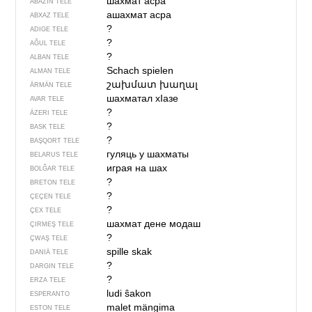
шахмат асра
ABAZIN TELE
ашахмат асра
ABXAZ TELE
?
ADIGE TELE
?
AĞUL TELE
?
ALBAN TELE
Schach spielen
ALMAN TELE
շախմատ խաղալ
ÄRMÄN TELE
шахматал хIазе
AVAR TELE
?
ÄZERI TELE
?
BASK TELE
?
BAŞQORT TELE
гуляць у шахматы
BELARUS TELE
играя на шах
BOLĞAR TELE
?
BRETON TELE
?
ÇEÇEN TELE
?
ÇEX TELE
шахмат дене модаш
ÇIRMEŞ TELE
?
ÇWAŞ TELE
spille skak
DANIÄ TELE
?
DARGIN TELE
?
ERZA TELE
ludi ŝakon
ESPERANTO
malet mängima
ESTON TELE