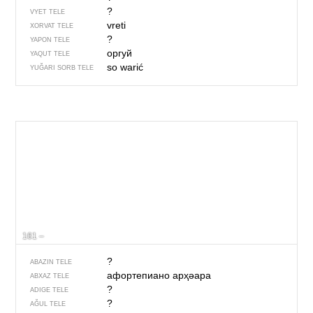
?
VYET TELE
vreti
XORVAT TELE
?
YAPON TELE
оргуй
YAQUT TELE
so warić
YUĞARI SORB TELE
161 –
?
ABAZIN TELE
афортепиано арҳәара
ABXAZ TELE
?
ADIGE TELE
?
AĞUL TELE