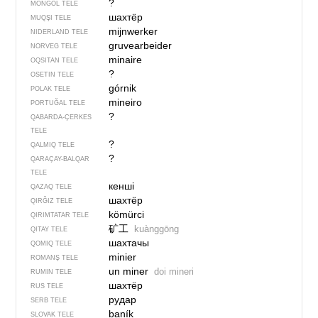
?
MONĞOL TELE
шахтёр
MUQŞI TELE
mijnwerker
NIDERLAND TELE
gruvearbeider
NORVEG TELE
minaire
OQSITAN TELE
?
OSETIN TELE
górnik
POLAK TELE
mineiro
PORTUĞAL TELE
?
QABARDA-ÇERKES
TELE
?
QALMIQ TELE
?
QARAÇAY-BALQAR
TELE
кенші
QAZAQ TELE
шахтёр
QIRĞIZ TELE
kömürci
QIRIMTATAR TELE
矿工
kuànggōng
QITAY TELE
шахтачы
QOMIQ TELE
minier
ROMANŞ TELE
un miner
doi mineri
RUMIN TELE
шахтёр
RUS TELE
рудар
SERB TELE
baník
SLOVAK TELE