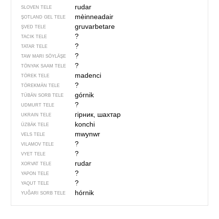
rudar
SLOVEN TELE
mèinneadair
ŞOTLAND GEL TELE
gruvarbetare
ŞVED TELE
?
TACIK TELE
?
TATAR TELE
?
TAW MARI SÖYLÄŞE
?
TÖNYAK SAAM TELE
madenci
TÖREK TELE
?
TÖREKMÄN TELE
górnik
TÜBÄN SORB TELE
?
UDMURT TELE
гірник, шахтар
UKRAIN TELE
konchi
ÜZBÄK TELE
mwynwr
VELS TELE
?
VILAMOV TELE
?
VYET TELE
rudar
XORVAT TELE
?
YAPON TELE
?
YAQUT TELE
hórnik
YUĞARI SORB TELE