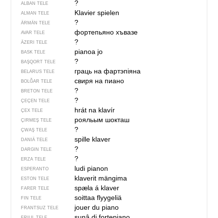
?
ALBAN TELE
Klavier spielen
ALMAN TELE
?
ÄRMÄN TELE
фортепьяно хъвазе
AVAR TELE
?
ÄZERI TELE
pianoa jo
BASK TELE
?
BAŞQORT TELE
граць на фартэпіяна
BELARUS TELE
свиря на пиано
BOLĞAR TELE
?
BRETON TELE
?
ÇEÇEN TELE
hrát na klavír
ÇEX TELE
рояльым шокташ
ÇIRMEŞ TELE
?
ÇWAŞ TELE
spille klaver
DANIÄ TELE
?
DARGIN TELE
?
ERZA TELE
ludi pianon
ESPERANTO
klaverit mängima
ESTON TELE
spæla á klaver
FARER TELE
soittaa flyygeliä
FIN TELE
jouer du piano
FRANTSUZ TELE
sunâ di fortepiano
FRIUL TELE