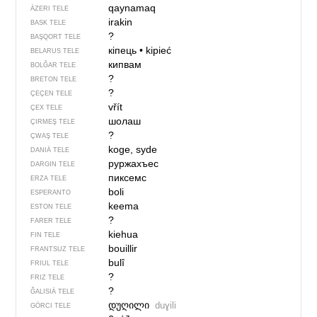
qaynamaq
ÄZERI TELE
irakin
BASK TELE
?
BAŞQORT TELE
кіпець
•
kipieć
BELARUS TELE
кипвам
BOLĞAR TELE
?
BRETON TELE
?
ÇEÇEN TELE
vřít
ÇEX TELE
шолаш
ÇIRMEŞ TELE
?
ÇWAŞ TELE
koge, syde
DANIÄ TELE
руржахъес
DARGIN TELE
пиксемс
ERZA TELE
boli
ESPERANTO
keema
ESTON TELE
?
FARER TELE
kiehua
FIN TELE
bouillir
FRANTSUZ TELE
bulî
FRIUL TELE
?
FRIZ TELE
?
ĞALISIÄ TELE
დუ­ღი­ლი
du­ɣi­li
GÖRCI TELE