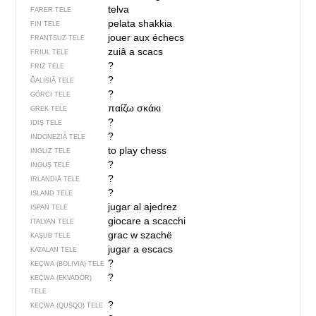
telva
FARER TELE
pelata shakkia
FIN TELE
jouer aux échecs
FRANTSUZ TELE
zuiâ a scacs
FRIUL TELE
?
FRIZ TELE
?
ĞALISIÄ TELE
?
GÖRCI TELE
παίζω σκάκι
GREK TELE
?
IDIŞ TELE
?
INDONEZIÄ TELE
to play chess
INGLIZ TELE
?
INGUŞ TELE
?
IRLANDIÄ TELE
?
ISLAND TELE
jugar al ajedrez
ISPAN TELE
giocare a scacchi
ITALYAN TELE
grac w szachë
KAŞUB TELE
jugar a escacs
KATALAN TELE
?
KEÇWA (BOLIVIÄ) TELE
?
KEÇWA (EKVADOR)
TELE
?
KEÇWA (QUSQO) TELE