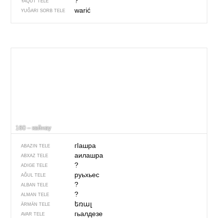
?
YAQUT TELE
warić
YUĞARI SORB TELE
160 – кайнау
гIашра
ABAZIN TELE
аилашра
ABXAZ TELE
?
ADIGE TELE
руьхьес
AĞUL TELE
?
ALBAN TELE
?
ALMAN TELE
եռալ
ÄRMÄN TELE
гьалдезе
AVAR TELE