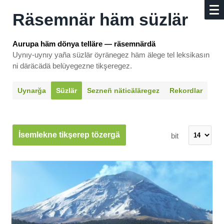
Räsemnär häm süzlär
Aurupa häm dönya telläre — räsemnärdä
Uynıy-uynıy yaña süzlär öyränegez häm älege tel leksikasın
ni däräcädä belüyegezne tikşeregez.
Uynarğa
Süzlär
Sezneñ näti­cäläregez
Rekordlar
İsemlekne tikşerep tözergä
bit