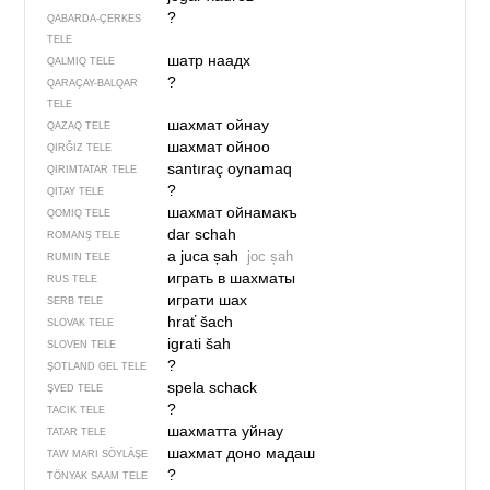
?
QABARDA-ÇERKES
TELE
шатр наадх
QALMIQ TELE
?
QARAÇAY-BALQAR
TELE
шахмат ойнау
QAZAQ TELE
шахмат ойноо
QIRĞIZ TELE
santıraç oynamaq
QIRIMTATAR TELE
?
QITAY TELE
шахмат ойнамакъ
QOMIQ TELE
dar schah
ROMANŞ TELE
a juca șah
joc șah
RUMIN TELE
играть в шахматы
RUS TELE
играти шах
SERB TELE
hrať šach
SLOVAK TELE
igrati šah
SLOVEN TELE
?
ŞOTLAND GEL TELE
spela schack
ŞVED TELE
?
TACIK TELE
шахматта уйнау
TATAR TELE
шахмат доно мадаш
TAW MARI SÖYLÄŞE
?
TÖNYAK SAAM TELE