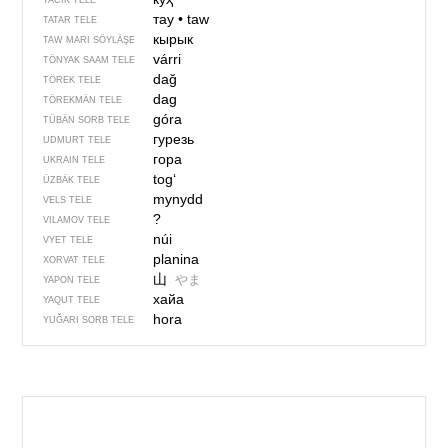
TACIK TELE
тау
•
taw
TATAR TELE
кырык
TAW MARI SÖYLÄŞE
várri
TÖNYAK SAAM TELE
dağ
TÖREK TELE
dag
TÖREKMÄN TELE
góra
TÜBÄN SORB TELE
гурезь
UDMURT TELE
гора
UKRAIN TELE
togʻ
ÜZBÄK TELE
mynydd
VELS TELE
?
VILAMOV TELE
núi
VYET TELE
planina
XORVAT TELE
山
やま
YAPON TELE
хайа
YAQUT TELE
hora
YUĞARI SORB TELE