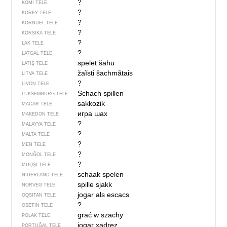
?
KOMI TELE
?
KOREY TELE
?
KORNUEL TELE
?
KORSIKA TELE
?
LAK TELE
?
LATGAL TELE
spēlēt šahu
LATIŞ TELE
žaĩsti šachmãtais
LITVA TELE
?
LIVON TELE
Schach spillen
LUKSEMBURG TELE
sakkozik
MACAR TELE
игра шах
MAKEDON TELE
?
MALAYYA TELE
?
MALTA TELE
?
MEN TELE
?
MONĞOL TELE
?
MUQŞI TELE
schaak spelen
NIDERLAND TELE
spille sjakk
NORVEG TELE
jogar als escacs
OQSITAN TELE
?
OSETIN TELE
grać w szachy
POLAK TELE
jogar xadrez
PORTUĞAL TELE