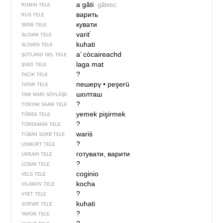
a găti
gătesc
RUMIN TELE
варить
RUS TELE
кувати
SERB TELE
variť
SLOVAK TELE
kuhati
SLOVEN TELE
a’ còcaireachd
ŞOTLAND GEL TELE
laga mat
ŞVED TELE
?
TACIK TELE
пешерү
•
peşerü
TATAR TELE
шолташ
TAW MARI SÖYLÄŞE
?
TÖNYAK SAAM TELE
yemek pişirmek
TÖREK TELE
?
TÖREKMÄN TELE
wariś
TÜBÄN SORB TELE
?
UDMURT TELE
готувати, варити
UKRAIN TELE
?
ÜZBÄK TELE
coginio
VELS TELE
kocha
VILAMOV TELE
?
VYET TELE
kuhati
XORVAT TELE
?
YAPON TELE