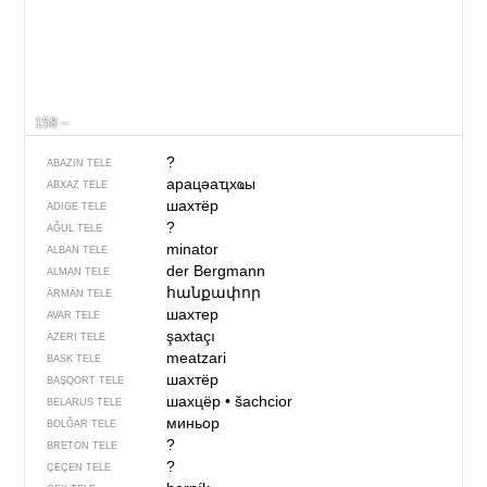
158 –
?
ABAZIN TELE
арацәаҵхҩы
ABXAZ TELE
шахтёр
ADIGE TELE
?
AĞUL TELE
minator
ALBAN TELE
der Bergmann
ALMAN TELE
հանքափոր
ÄRMÄN TELE
шахтер
AVAR TELE
şaxtaçı
ÄZERI TELE
meatzari
BASK TELE
шахтёр
BAŞQORT TELE
шахцёр
•
šachcior
BELARUS TELE
миньор
BOLĞAR TELE
?
BRETON TELE
?
ÇEÇEN TELE