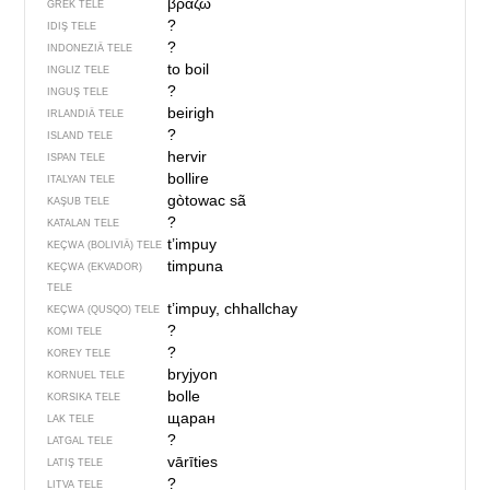
βράζω
GREK TELE
?
IDIŞ TELE
?
INDONEZIÄ TELE
to boil
INGLIZ TELE
?
INGUŞ TELE
beirigh
IRLANDIÄ TELE
?
ISLAND TELE
hervir
ISPAN TELE
bollire
ITALYAN TELE
gòtowac sã
KAŞUB TELE
?
KATALAN TELE
t’impuy
KEÇWA (BOLIVIÄ) TELE
timpuna
KEÇWA (EKVADOR)
TELE
t’impuy, chhallchay
KEÇWA (QUSQO) TELE
?
KOMI TELE
?
KOREY TELE
bryjyon
KORNUEL TELE
bolle
KORSIKA TELE
щаран
LAK TELE
?
LATGAL TELE
vārīties
LATIŞ TELE
?
LITVA TELE