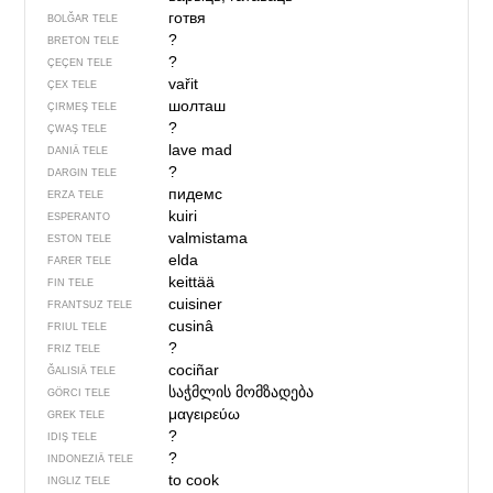
готвя
BOLĞAR TELE
?
BRETON TELE
?
ÇEÇEN TELE
vařit
ÇEX TELE
шолташ
ÇIRMEŞ TELE
?
ÇWAŞ TELE
lave mad
DANIÄ TELE
?
DARGIN TELE
пидемс
ERZA TELE
kuiri
ESPERANTO
valmistama
ESTON TELE
elda
FARER TELE
keittää
FIN TELE
cuisiner
FRANTSUZ TELE
cusinâ
FRIUL TELE
?
FRIZ TELE
cociñar
ĞALISIÄ TELE
საჭმლის მომზადება
GÖRCI TELE
μαγειρεύω
GREK TELE
?
IDIŞ TELE
?
INDONEZIÄ TELE
to cook
INGLIZ TELE