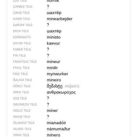
horník
ÇEX TELE
?
ÇIRMEŞ TELE
шахтёр
ÇWAŞ TELE
minearbejder
DANIÄ TELE
?
DARGIN TELE
шахтёр
ERZA TELE
ministo
ESPERANTO
kaevur
ESTON TELE
?
FARER TELE
?
FIN TELE
mineur
FRANTSUZ TELE
minêr
FRIUL TELE
mynwurker
FRIZ TELE
mineiro
ĞALISIÄ TELE
მეშახტე
mɛʃɑxtʼɛ
GÖRCI TELE
ανθρακωρύχος
GREK TELE
?
IDIŞ TELE
?
INDONEZIÄ TELE
miner
INGLIZ TELE
?
INGUŞ TELE
mianadóir
IRLANDIÄ TELE
námumaður
ISLAND TELE
minero
ISPAN TELE