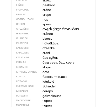
skøltur
FARERSKI
pääkallo
FIŃSKI
crâne
FRANCUSKI
crepe
FRIULSKI
nop
GÓRNOŁUŻYCKI
κρανίο
GRECKI
თავის ქალა
tʰɑvis kʰɑlɑ
GRUZIŃSKI
cráneo
HISZPAŃSKI
blaosc
IRLANDZKI
höfuðkúpa
ISLANDZKI
czaszka
KASZUBSKI
crani
KATALOŃSKI
бас сүйек
KAZACHSKI
баш сөөк, баш сөөгү
KIRGISKI
klopen
KORNIJSKI
qafa
KRYMSKOTATARSKI
башны такъасы
KUMYCKI
káukolė
LITEWSKI
Schiedel
LUKSEMBURSKI
čereps
ŁATGALSKI
galvaskauss
ŁOTEWSKI
череп
MACEDOŃSKI
череп
MOSKALSKI