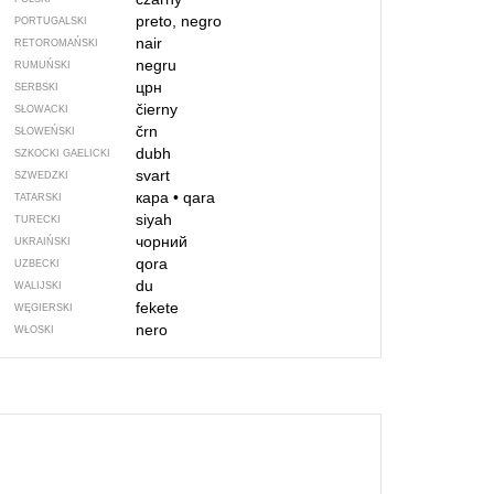
preto, negro
PORTUGALSKI
nair
RETOROMAŃSKI
negru
RUMUŃSKI
црн
SERBSKI
čierny
SŁOWACKI
črn
SŁOWEŃSKI
dubh
SZKOCKI GAELICKI
svart
SZWEDZKI
кара
•
qara
TATARSKI
siyah
TURECKI
чорний
UKRAIŃSKI
qora
UZBECKI
du
WALIJSKI
fekete
WĘGIERSKI
nero
WŁOSKI