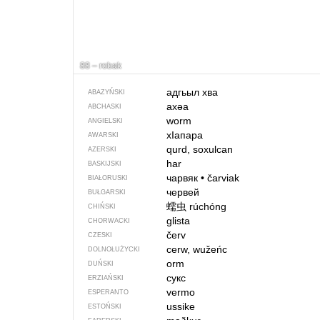
88 – robak
адгьыл хва
ABAZYŃSKI
ахәа
ABCHASKI
worm
ANGIELSKI
хIапара
AWARSKI
qurd, soxulcan
AZERSKI
har
BASKIJSKI
чарвяк
•
čarviak
BIAŁORUSKI
червей
BUŁGARSKI
蠕虫
rúchóng
CHIŃSKI
glista
CHORWACKI
červ
CZESKI
cerw, wužeńc
DOLNOŁUŻYCKI
orm
DUŃSKI
сукс
ERZIAŃSKI
vermo
ESPERANTO
ussike
ESTOŃSKI