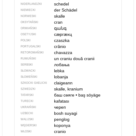
schedel
NIDERLANDZKI
der Schädel
NIEMIECKI
skalle
NORWESKI
cran
OKSYTAŃSKI
գանգ
ORMIAŃSKI
сӕргӕхц
OSETYJSKI
czaszka
POLSKI
crânio
PORTUGALSKI
chavazza
RETOROMAŃSKI
un craniu
două cranii
RUMUŃSKI
лобања
SERBSKI
lebka
SŁOWACKI
lobanja
SŁOWEŃSKI
claigeann
SZKOCKI GAELICKI
skalle, kranium
SZWEDZKI
баш сөяге
•
baş söyäge
TATARSKI
kafatası
TURECKI
череп
UKRAIŃSKI
bosh suyagi
UZBECKI
penglog
WALIJSKI
koponya
WĘGIERSKI
cranio
WŁOSKI