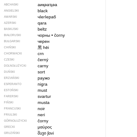
аиқәаҵәа
ABCHASKI
black
ANGIELSKI
чIегIераб
AWARSKI
qara
AZERSKI
beltz
BASKIJSKI
чорны
•
čorny
BIAŁORUSKI
черен
BUŁGARSKI
黑
hēi
CHIŃSKI
crn
CHORWACKI
černý
CZESKI
carny
DOLNOŁUŻYCKI
sort
DUŃSKI
раужо
ERZIAŃSKI
nigra
ESPERANTO
must
ESTOŃSKI
svartur
FARERSKI
musta
FIŃSKI
noir
FRANCUSKI
neri
FRIULSKI
čorny
GÓRNOŁUŻYCKI
μαύρος
GRECKI
შავი
ʃɑvi
GRUZIŃSKI