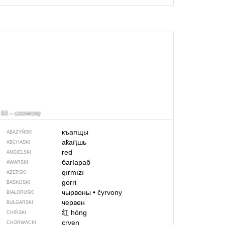
93 – czerwony
къапщы
ABAZYŃSKI
аҟаԥшь
ABCHASKI
red
ANGIELSKI
багIараб
AWARSKI
qırmızı
AZERSKI
gorri
BASKIJSKI
чырвоны
•
čyrvony
BIAŁORUSKI
червен
BUŁGARSKI
红
hóng
CHIŃSKI
crven
CHORWACKI