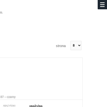
u.
strona
87 – czarny
квайчIва
ABAZYŃSKI