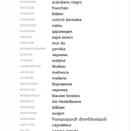
arándano negro
HISZPAŃSKI
fraochán
IRLANDZKI
bláber
ISLANDZKI
czôrnô bòrówka
KASZUBSKI
nabiu
KATALOŃSKI
қаражидек
KAZACHSKI
кара моюл
KIRGISKI
mor du
KORNIJSKI
çernika
KRYMSKOTATARSKI
черника
KUMYCKI
mėlỹnė
LITEWSKI
Molbier
LUKSEMBURSKI
meļneica
ŁATGALSKI
mellene
ŁOTEWSKI
боровинка
MACEDOŃSKI
черника
MOSKALSKI
blauwe bosbes
NIDERLANDZKI
die Heidelbeere
NIEMIECKI
blåbær
NORWESKI
avajon
OKSYTAŃSKI
հապալասի մրտենական
ORMIAŃSKI
саунӕмыг
OSETYJSKI
czarna jagoda
POLSKI