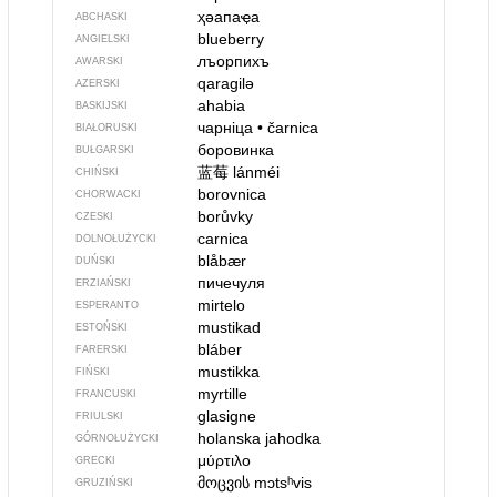
ҳәапаҿа
ABCHASKI
blueberry
ANGIELSKI
лъорпихъ
AWARSKI
qaragilə
AZERSKI
ahabia
BASKIJSKI
чарніца
•
čarnica
BIAŁORUSKI
боровинка
BUŁGARSKI
蓝莓
lánméi
CHIŃSKI
borovnica
CHORWACKI
borůvky
CZESKI
carnica
DOLNOŁUŻYCKI
blåbær
DUŃSKI
пичечуля
ERZIAŃSKI
mirtelo
ESPERANTO
mustikad
ESTOŃSKI
bláber
FARERSKI
mustikka
FIŃSKI
myrtille
FRANCUSKI
glasigne
FRIULSKI
holanska jahodka
GÓRNOŁUŻYCKI
μύρτιλο
GRECKI
მოცვის
mɔtsʰvis
GRUZIŃSKI