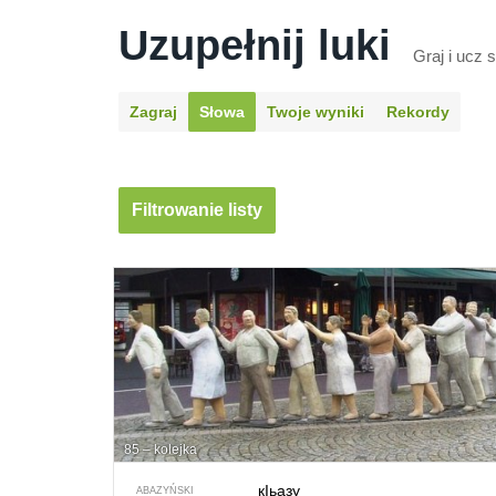
Uzupełnij luki
Graj i ucz
Zagraj
Słowa
Twoje wyniki
Rekordy
Filtrowanie listy
85 – kolejka
кIьазу
ABAZYŃSKI