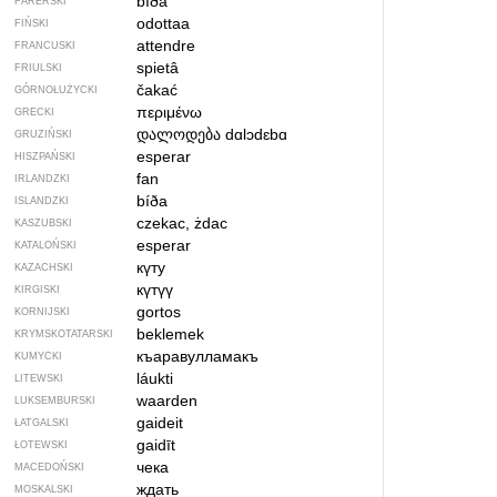
bíða
FARERSKI
odottaa
FIŃSKI
attendre
FRANCUSKI
spietâ
FRIULSKI
čakać
GÓRNOŁUŻYCKI
περιμένω
GRECKI
დალოდება
dɑlɔdɛbɑ
GRUZIŃSKI
esperar
HISZPAŃSKI
fan
IRLANDZKI
bíða
ISLANDZKI
czekac, żdac
KASZUBSKI
esperar
KATALOŃSKI
күту
KAZACHSKI
күтүү
KIRGISKI
gortos
KORNIJSKI
beklemek
KRYMSKOTATARSKI
къаравулламакъ
KUMYCKI
láukti
LITEWSKI
waarden
LUKSEMBURSKI
gaideit
ŁATGALSKI
gaidīt
ŁOTEWSKI
чека
MACEDOŃSKI
ждать
MOSKALSKI