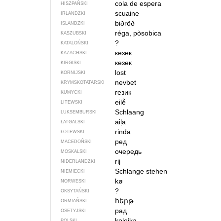
cola de espera
HISZPAŃSKI
scuaine
IRLANDZKI
biðröð
ISLANDZKI
réga, pòsobica
KASZUBSKI
?
KATALOŃSKI
кезек
KAZACHSKI
кезек
KIRGISKI
lost
KORNIJSKI
nevbet
KRYMSKOTATARSKI
гезик
KUMYCKI
eilė̃
LITEWSKI
Schlaang
LUKSEMBURSKI
aiļa
ŁATGALSKI
rindā
ŁOTEWSKI
ред
MACEDOŃSKI
очередь
MOSKALSKI
rij
NIDERLANDZKI
Schlange stehen
NIEMIECKI
kø
NORWESKI
?
OKSYTAŃSKI
հերթ
ORMIAŃSKI
рад
OSETYJSKI
kolejka
POLSKI