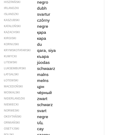
negro
HISZPAŃSKI
dubh
IRLANDZKI
svartur
ISLANDZKI
czôrny
KASZUBSKI
negre
KATALOŃSKI
қара
KAZACHSKI
кара
KIRGISKI
du
KORNIJSKI
qara, siya
KRYMSKOTATARSKI
къара
KUMYCKI
júodas
LITEWSKI
schwaarz
LUKSEMBURSKI
malns
ŁATGALSKI
melns
ŁOTEWSKI
црн
MACEDOŃSKI
чёрный
MOSKALSKI
zwart
NIDERLANDZKI
schwarz
NIEMIECKI
svart
NORWESKI
negre
OKSYTAŃSKI
սև
ORMIAŃSKI
сау
OSETYJSKI
czarny
POLSKI