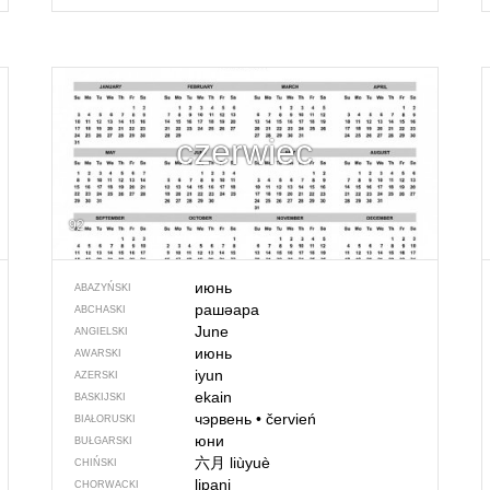
czerwiec
92
июнь
ABAZYŃSKI
рашәара
ABCHASKI
June
ANGIELSKI
июнь
AWARSKI
iyun
AZERSKI
ekain
BASKIJSKI
чэрвень
•
červień
BIAŁORUSKI
юни
BUŁGARSKI
六月
liùyuè
CHIŃSKI
lipanj
CHORWACKI