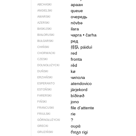
араан
ABCHASKI
queue
ANGIELSKI
очередь
AWARSKI
növbə
AZERSKI
ilara
BASKIJSKI
чарга
•
čarha
BIAŁORUSKI
ред
BUŁGARSKI
排队
páiduì
CHIŃSKI
red
CHORWACKI
fronta
CZESKI
rěd
DOLNOŁUŻYCKI
kø
DUŃSKI
чипола
ERZIAŃSKI
atendovico
ESPERANTO
järjekord
ESTOŃSKI
bíðirøð
FARERSKI
jono
FIŃSKI
file d’attente
FRANCUSKI
rie
FRIULSKI
?
GÓRNOŁUŻYCKI
ουρά
GRECKI
რიგი
rigi
GRUZIŃSKI