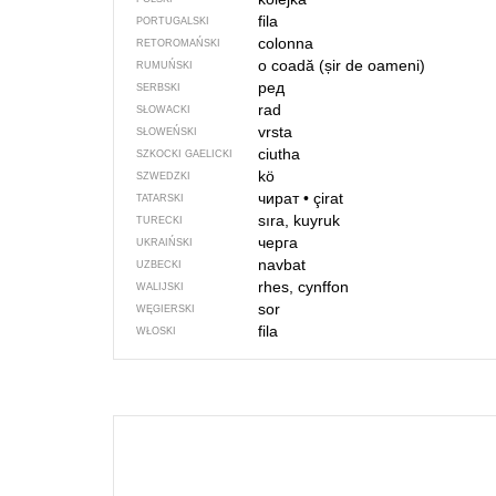
fila
PORTUGALSKI
colonna
RETOROMAŃSKI
o coadă (șir de oameni)
RUMUŃSKI
ред
SERBSKI
rad
SŁOWACKI
vrsta
SŁOWEŃSKI
ciutha
SZKOCKI GAELICKI
kö
SZWEDZKI
чират
•
çirat
TATARSKI
sıra, kuyruk
TURECKI
черга
UKRAIŃSKI
navbat
UZBECKI
rhes, cynffon
WALIJSKI
sor
WĘGIERSKI
fila
WŁOSKI