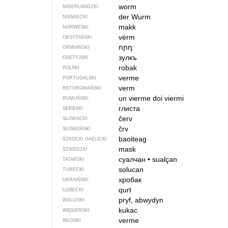
worm
NIDERLANDZKI
der Wurm
NIEMIECKI
makk
NORWESKI
vèrm
OKSYTAŃSKI
որդ
ORMIAŃSKI
зулкъ
OSETYJSKI
robak
POLSKI
verme
PORTUGALSKI
verm
RETOROMAŃSKI
un vierme
doi viermi
RUMUŃSKI
глиста
SERBSKI
červ
SŁOWACKI
črv
SŁOWEŃSKI
baoiteag
SZKOCKI GAELICKI
mask
SZWEDZKI
суалчан
•
sualçan
TATARSKI
solucan
TURECKI
хробак
UKRAIŃSKI
qurt
UZBECKI
pryf, abwydyn
WALIJSKI
kukac
WĘGIERSKI
verme
WŁOSKI