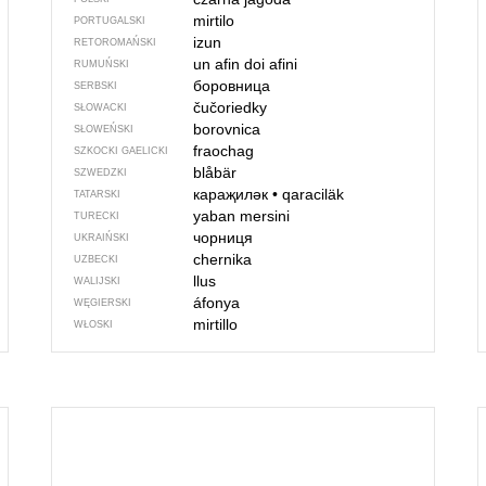
mirtilo
PORTUGALSKI
izun
RETOROMAŃSKI
un afin
doi afini
RUMUŃSKI
боровница
SERBSKI
čučoriedky
SŁOWACKI
borovnica
SŁOWEŃSKI
fraochag
SZKOCKI GAELICKI
blåbär
SZWEDZKI
караҗиләк
•
qaraciläk
TATARSKI
yaban mersini
TURECKI
чорниця
UKRAIŃSKI
chernika
UZBECKI
llus
WALIJSKI
áfonya
WĘGIERSKI
mirtillo
WŁOSKI