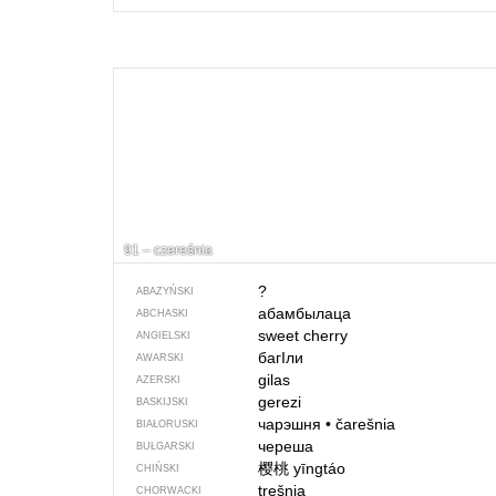
91 – czereśnia
?
ABAZYŃSKI
абамбылаца
ABCHASKI
sweet cherry
ANGIELSKI
багIли
AWARSKI
gilas
AZERSKI
gerezi
BASKIJSKI
чарэшня
•
čarešnia
BIAŁORUSKI
череша
BUŁGARSKI
樱桃
yīngtáo
CHIŃSKI
trešnja
CHORWACKI