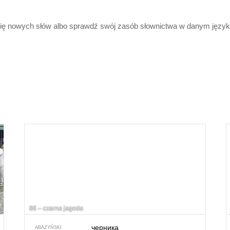
 się nowych słów albo sprawdź swój zasób słownictwa w danym język
86 – czarna jagoda
черника
ABAZYŃSKI