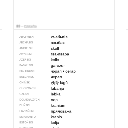
89 – czaszka
хъабыгIв
ABAZYŃSKI
ахыбаҩ
ABCHASKI
skull
ANGIELSKI
гвангвара
AWARSKI
kəllə
AZERSKI
garezur
BASKIJSKI
чэрап
•
čerap
BIAŁORUSKI
череп
BUŁGARSKI
颅骨
lúgǔ
CHIŃSKI
lubanja
CHORWACKI
lebka
CZESKI
nop
DOLNOŁUŻYCKI
kranium
DUŃSKI
пряловажа
ERZIAŃSKI
kranio
ESPERANTO
kolju
ESTOŃSKI