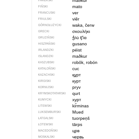
maðkur
FARERSKI
mato
FIŃSKI
ver
FRANCUSKI
viêr
FRIULSKI
waka, čerw
GÓRNOŁUŻYCKI
σκουλήκι
GRECKI
ჭია
tʃʼiɑ
GRUZIŃSKI
gusano
HISZPAŃSKI
péist
IRLANDZKI
maðkur
ISLANDZKI
robôk, robón
KASZUBSKI
cuc
KATALOŃSKI
құрт
KAZACHSKI
курт
KIRGISKI
pryv
KORNIJSKI
qurt
KRYMSKOTATARSKI
хурт
KUMYCKI
kir̃minas
LITEWSKI
Mued
LUKSEMBURSKI
tuorpeņš
ŁATGALSKI
tārps
ŁOTEWSKI
црв
MACEDOŃSKI
червь
MOSKALSKI