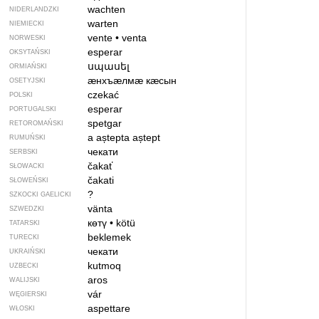
wachten
NIDERLANDZKI
warten
NIEMIECKI
vente
•
venta
NORWESKI
esperar
OKSYTAŃSKI
սպասել
ORMIAŃSKI
ӕнхъӕлмӕ кӕсын
OSETYJSKI
czekać
POLSKI
esperar
PORTUGALSKI
spetgar
RETOROMAŃSKI
a aștepta
aștept
RUMUŃSKI
чекати
SERBSKI
čakať
SŁOWACKI
čakati
SŁOWEŃSKI
?
SZKOCKI GAELICKI
vänta
SZWEDZKI
көтү
•
kötü
TATARSKI
beklemek
TURECKI
чекати
UKRAIŃSKI
kutmoq
UZBECKI
aros
WALIJSKI
vár
WĘGIERSKI
aspettare
WŁOSKI