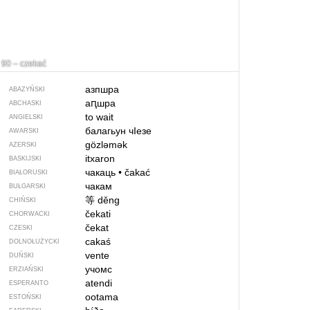
90 – czekać
азпшра
ABAZYŃSKI
аԥшра
ABCHASKI
to wait
ANGIELSKI
балагьун чIезе
AWARSKI
gözləmək
AZERSKI
itxaron
BASKIJSKI
чакаць
•
čakać
BIAŁORUSKI
чакам
BUŁGARSKI
等
děng
CHIŃSKI
čekati
CHORWACKI
čekat
CZESKI
cakaś
DOLNOŁUŻYCKI
vente
DUŃSKI
учомс
ERZIAŃSKI
atendi
ESPERANTO
ootama
ESTOŃSKI