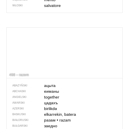
salvatore
WŁOSKI
498 – razem
ацыта
ABAZYŃSKI
еиманы
ABCHASKI
together
ANGIELSKI
цадахъ
AWARSKI
birlikdə
AZERSKI
elkarrekin, batera
BASKIJSKI
разам
•
razam
BIAŁORUSKI
заедно
BUŁGARSKI