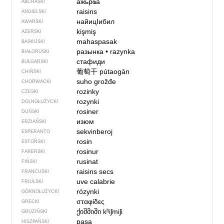
ажьрҩа
ABCHASKI
raisins
ANGIELSKI
найицIибил
AWARSKI
kişmiş
AZERSKI
mahaspasak
BASKIJSKI
разынка
•
razynka
BIAŁORUSKI
стафиди
BUŁGARSKI
葡萄干
pútaogān
CHIŃSKI
suho grožđe
CHORWACKI
rozinky
CZESKI
rozynki
DOLNOŁUŻYCKI
rosiner
DUŃSKI
изюм
ERZIAŃSKI
sekvinberoj
ESPERANTO
rosin
ESTOŃSKI
rosinur
FARERSKI
rusinat
FIŃSKI
raisins secs
FRANCUSKI
uve calabrie
FRIULSKI
rózynki
GÓRNOŁUŻYCKI
σταφίδες
GRECKI
ქიშმიში
kʰiʃmiʃi
GRUZIŃSKI
pasa
HISZPAŃSKI