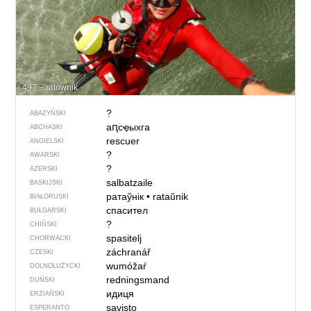
497 – ratownik
?
ABAZYŃSKI
аԥсҿыхга
ABCHASKI
rescuer
ANGIELSKI
?
AWARSKI
?
AZERSKI
salbatzaile
BASKIJSKI
ратаўнік
•
rataŭnik
BIAŁORUSKI
спасител
BUŁGARSKI
?
CHIŃSKI
spasitelj
CHORWACKI
záchranář
CZESKI
wumóžaŕ
DOLNOŁUŻYCKI
redningsmand
DUŃSKI
идиця
ERZIAŃSKI
savisto
ESPERANTO