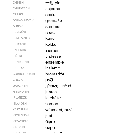
一起
yīqǐ
CHIŃSKI
zajedno
CHORWACKI
spolu
CZESKI
gromaźe
DOLNOŁUŻYCKI
sammen
DUŃSKI
вейсэ
ERZIAŃSKI
kune
ESPERANTO
kokku
ESTOŃSKI
saman
FARERSKI
yhdessä
FIŃSKI
ensemble
FRANCUSKI
insiemit
FRIULSKI
hromadźe
GÓRNOŁUŻYCKI
μαζί
GRECKI
ერთად
ɛrtʰɑd
GRUZIŃSKI
juntos
HISZPAŃSKI
le chéile
IRLANDZKI
saman
ISLANDZKI
wëcmani, razã
KASZUBSKI
junt
KATALOŃSKI
бірге
KAZACHSKI
бирге
KIRGISKI