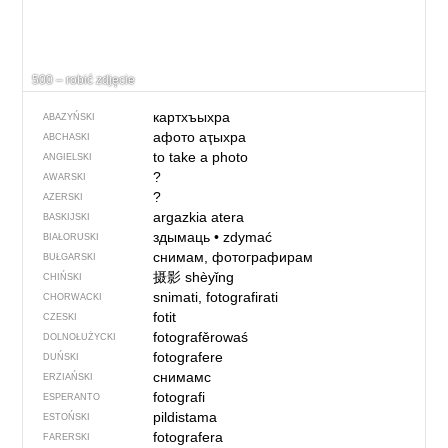
500 – robić zdjęcie
картхъыхра
ABAZYŃSKI
афото аҭыхра
ABCHASKI
to take a photo
ANGIELSKI
?
AWARSKI
?
AZERSKI
argazkia atera
BASKIJSKI
здымаць
•
zdymać
BIAŁORUSKI
снимам, фотографирам
BUŁGARSKI
摄影
shèyǐng
CHIŃSKI
snimati, fotografirati
CHORWACKI
fotit
CZESKI
fotografěrowaś
DOLNOŁUŻYCKI
fotografere
DUŃSKI
снимамс
ERZIAŃSKI
fotografi
ESPERANTO
pildistama
ESTOŃSKI
fotografera
FARERSKI