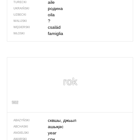
aile
TURECKI
родина
UKRAIŃSKI
oila
UZBECKI
?
WALIJSKI
család
WĘGIERSKI
famiglia
WŁOSKI
rok
502
сквшы, джьыл
ABAZYŃSKI
ашықәс
ABCHASKI
year
ANGIELSKI
сон
AWARSKI