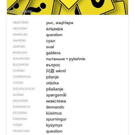
493 – pytanie
уыс, азцIгlаpа
ABAZYŃSKI
азҵаара
ABCHASKI
question
ANGIELSKI
суал
AWARSKI
sual
AZERSKI
galdera
BASKIJSKI
пытаньне
•
pytańnie
BIAŁORUSKI
въпрос
BUŁGARSKI
问题
wèntí
CHIŃSKI
pitanje
CHORWACKI
otázka
CZESKI
pšašanje
DOLNOŁUŻYCKI
spørgsmål
DUŃSKI
кевкстема
ERZIAŃSKI
demando
ESPERANTO
küsimus
ESTOŃSKI
spurningur
FARERSKI
kysymys
FIŃSKI
question
FRANCUSKI