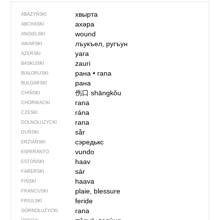
хвырта
ABAZYŃSKI
ахәра
ABCHASKI
wound
ANGIELSKI
лъукъел, ругъун
AWARSKI
yara
AZERSKI
zauri
BASKIJSKI
рана
•
rana
BIAŁORUSKI
рана
BUŁGARSKI
伤口
shāngkǒu
CHIŃSKI
rana
CHORWACKI
rána
CZESKI
rana
DOLNOŁUŻYCKI
sår
DUŃSKI
сэредькс
ERZIAŃSKI
vundo
ESPERANTO
haav
ESTOŃSKI
sár
FARERSKI
haava
FIŃSKI
plaie, blessure
FRANCUSKI
feride
FRIULSKI
rana
GÓRNOŁUŻYCKI