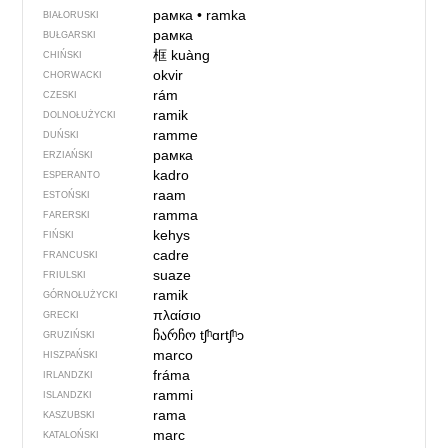
рамка
•
ramka
BIAŁORUSKI
рамка
BUŁGARSKI
框
kuàng
CHIŃSKI
okvir
CHORWACKI
rám
CZESKI
ramik
DOLNOŁUŻYCKI
ramme
DUŃSKI
рамка
ERZIAŃSKI
kadro
ESPERANTO
raam
ESTOŃSKI
ramma
FARERSKI
kehys
FIŃSKI
cadre
FRANCUSKI
suaze
FRIULSKI
ramik
GÓRNOŁUŻYCKI
πλαίσιο
GRECKI
ჩარჩო
tʃʰɑrtʃʰɔ
GRUZIŃSKI
marco
HISZPAŃSKI
fráma
IRLANDZKI
rammi
ISLANDZKI
rama
KASZUBSKI
marc
KATALOŃSKI