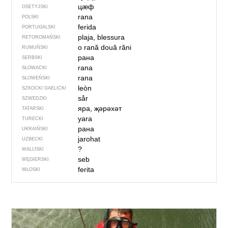
цӕф
OSETYJSKI
rana
POLSKI
ferida
PORTUGALSKI
plaja, blessura
RETOROMAŃSKI
o rană
două răni
RUMUŃSKI
рана
SERBSKI
rana
SŁOWACKI
rana
SŁOWEŃSKI
leòn
SZKOCKI GAELICKI
sår
SZWEDZKI
яра, җәрәхәт
TATARSKI
yara
TURECKI
рана
UKRAIŃSKI
jarohat
UZBECKI
?
WALIJSKI
seb
WĘGIERSKI
ferita
WŁOSKI