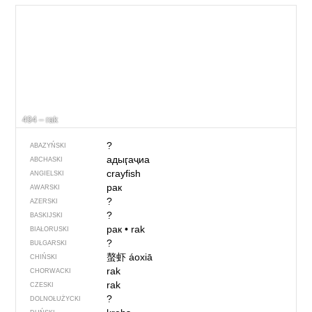
494 – rak
?
ABAZYŃSKI
адыӷаҷиа
ABCHASKI
crayfish
ANGIELSKI
рак
AWARSKI
?
AZERSKI
?
BASKIJSKI
рак
•
rak
BIAŁORUSKI
?
BUŁGARSKI
螯虾
áoxiā
CHIŃSKI
rak
CHORWACKI
rak
CZESKI
?
DOLNOŁUŻYCKI