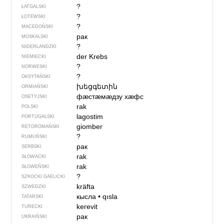
?
ŁATGALSKI
?
ŁOTEWSKI
?
MACEDOŃSKI
рак
MOSKALSKI
?
NIDERLANDZKI
der Krebs
NIEMIECKI
?
NORWESKI
?
OKSYTAŃSKI
խեցգետին
ORMIAŃSKI
фӕстӕмӕдзу хӕфс
OSETYJSKI
rak
POLSKI
lagostim
PORTUGALSKI
giomber
RETOROMAŃSKI
?
RUMUŃSKI
рак
SERBSKI
rak
SŁOWACKI
rak
SŁOWEŃSKI
?
SZKOCKI GAELICKI
kräfta
SZWEDZKI
кысла
•
qısla
TATARSKI
kerevit
TURECKI
рак
UKRAIŃSKI