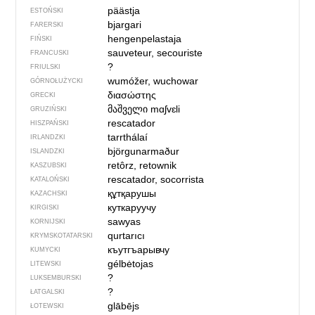
päästja
ESTOŃSKI
bjargari
FARERSKI
hengenpelastaja
FIŃSKI
sauveteur, secouriste
FRANCUSKI
?
FRIULSKI
wumóžer, wuchowar
GÓRNOŁUŻYCKI
διασώστης
GRECKI
მაშველი
mɑʃvɛli
GRUZIŃSKI
rescatador
HISZPAŃSKI
tarrthálaí
IRLANDZKI
björgunarmaður
ISLANDZKI
retôrz, retownik
KASZUBSKI
rescatador, socorrista
KATALOŃSKI
құтқарушы
KAZACHSKI
куткаруучу
KIRGISKI
sawyas
KORNIJSKI
qurtarıcı
KRYMSKOTATARSKI
къутгъарывчу
KUMYCKI
gélbėtojas
LITEWSKI
?
LUKSEMBURSKI
?
ŁATGALSKI
glābējs
ŁOTEWSKI