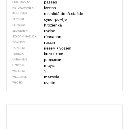
passas
PORTUGALSKI
ivettas
RETOROMAŃSKI
o stafidă
două stafide
RUMUŃSKI
суво грожђе
SERBSKI
hrozienka
SŁOWACKI
rozine
SŁOWEŃSKI
rèasanan
SZKOCKI GAELICKI
russin
SZWEDZKI
йөзем
•
yözem
TATARSKI
kuru üzüm
TURECKI
родзинки
UKRAIŃSKI
mayiz
UZBECKI
?
WALIJSKI
mazsola
WĘGIERSKI
uvette
WŁOSKI