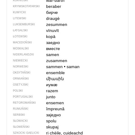
war-barth
KORNIJSKI
beraber
KRYMSKOTATARSKI
бирче
KUMYCKI
draugè
LITEWSKI
zesummen
LUKSEMBURSKI
vīnuvīt
ŁATGALSKI
kopā
ŁOTEWSKI
заедно
MACEDOŃSKI
вместе
MOSKALSKI
samen
NIDERLANDZKI
zusammen
NIEMIECKI
sammen
•
saman
NORWESKI
ensemble
OKSYTAŃSKI
միասին
ORMIAŃSKI
иумӕ
OSETYJSKI
razem
POLSKI
junto
PORTUGALSKI
ensemen
RETOROMAŃSKI
împreună
RUMUŃSKI
заједно
SERBSKI
spolu
SŁOWACKI
skupaj
SŁOWEŃSKI
ri chèile, cuideachd
SZKOCKI GAELICKI