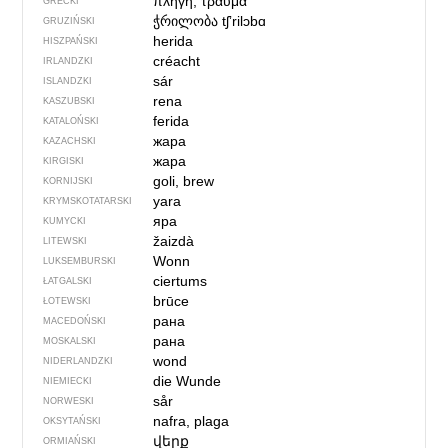
πληγή, τραύμα
GRECKI
ჭრილობა
tʃʼrilɔbɑ
GRUZIŃSKI
herida
HISZPAŃSKI
créacht
IRLANDZKI
sár
ISLANDZKI
rena
KASZUBSKI
ferida
KATALOŃSKI
жара
KAZACHSKI
жара
KIRGISKI
goli, brew
KORNIJSKI
yara
KRYMSKOTATARSKI
яра
KUMYCKI
žaizdà
LITEWSKI
Wonn
LUKSEMBURSKI
ciertums
ŁATGALSKI
brūce
ŁOTEWSKI
рана
MACEDOŃSKI
рана
MOSKALSKI
wond
NIDERLANDZKI
die Wunde
NIEMIECKI
sår
NORWESKI
nafra, plaga
OKSYTAŃSKI
վերք
ORMIAŃSKI