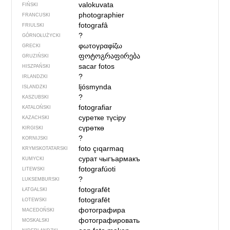
valokuvata
FIŃSKI
photographier
FRANCUSKI
fotografâ
FRIULSKI
?
GÓRNOŁUŻYCKI
φωτογραφίζω
GRECKI
ფოტოგრაფირება
GRUZIŃSKI
sacar fotos
HISZPAŃSKI
?
IRLANDZKI
ljósmynda
ISLANDZKI
?
KASZUBSKI
fotografiar
KATALOŃSKI
суретке түсіру
KAZACHSKI
сүрөткө
KIRGISKI
?
KORNIJSKI
foto çıqarmaq
KRYMSKOTATARSKI
сурат чыгъармакъ
KUMYCKI
fotografúoti
LITEWSKI
?
LUKSEMBURSKI
fotografēt
ŁATGALSKI
fotografēt
ŁOTEWSKI
фотографира
MACEDOŃSKI
фотографировать
MOSKALSKI