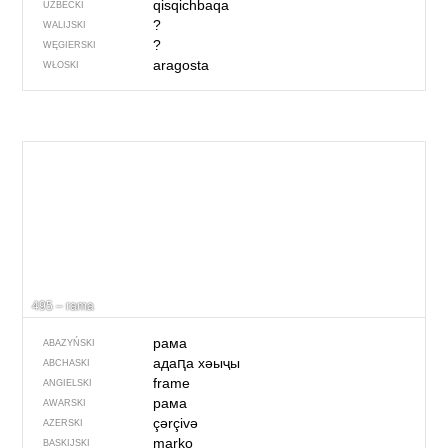
qisqichbaqa
UZBECKI
?
WALIJSKI
?
WĘGIERSKI
aragosta
WŁOSKI
495 – rama
рама
ABAZYŃSKI
адаԥа хәыҷы
ABCHASKI
frame
ANGIELSKI
рама
AWARSKI
çərçivə
AZERSKI
marko
BASKIJSKI