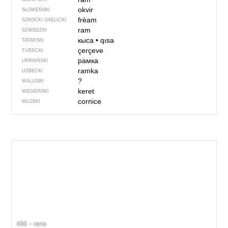
okvir
SŁOWEŃSKI
frèam
SZKOCKI GAELICKI
ram
SZWEDZKI
кыса
•
qısa
TATARSKI
çerçeve
TURECKI
рамка
UKRAIŃSKI
ramka
UZBECKI
?
WALIJSKI
keret
WĘGIERSKI
cornice
WŁOSKI
496 – rana