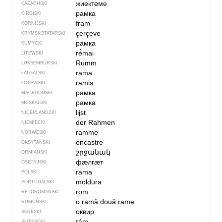
жиектеме
KAZACHSKI
рамка
KIRGISKI
fram
KORNIJSKI
çerçeve
KRYMSKOTATARSKI
рамка
KUMYCKI
rė́mai
LITEWSKI
Rumm
LUKSEMBURSKI
rama
ŁATGALSKI
rāmis
ŁOTEWSKI
рамка
MACEDOŃSKI
рамка
MOSKALSKI
lijst
NIDERLANDZKI
der Rahmen
NIEMIECKI
ramme
NORWESKI
encastre
OKSYTAŃSKI
շրջանակ
ORMIAŃSKI
фӕлгӕт
OSETYJSKI
rama
POLSKI
moldura
PORTUGALSKI
rom
RETOROMAŃSKI
o ramă
două rame
RUMUŃSKI
оквир
SERBSKI
rám
SŁOWACKI