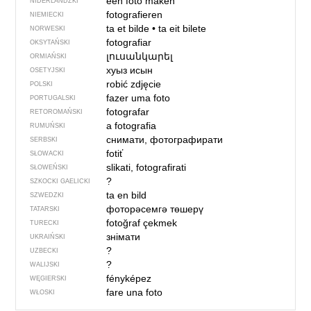
een foto maken
NIDERLANDZKI
fotografieren
NIEMIECKI
ta et bilde
•
ta eit bilete
NORWESKI
fotografiar
OKSYTAŃSKI
լուսանկարել
ORMIAŃSKI
хуыз исын
OSETYJSKI
robić zdjęcie
POLSKI
fazer uma foto
PORTUGALSKI
fotografar
RETOROMAŃSKI
a fotografia
RUMUŃSKI
снимати, фотографирати
SERBSKI
fotiť
SŁOWACKI
slikati, fotografirati
SŁOWEŃSKI
?
SZKOCKI GAELICKI
ta en bild
SZWEDZKI
фоторәсемгә төшерү
TATARSKI
fotoğraf çekmek
TURECKI
знімати
UKRAIŃSKI
?
UZBECKI
?
WALIJSKI
fényképez
WĘGIERSKI
fare una foto
WŁOSKI