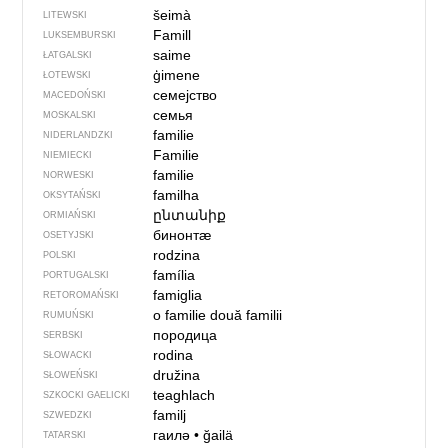
šeimà
LITEWSKI
Famill
LUKSEMBURSKI
saime
ŁATGALSKI
ģimene
ŁOTEWSKI
семејство
MACEDOŃSKI
семья
MOSKALSKI
familie
NIDERLANDZKI
Familie
NIEMIECKI
familie
NORWESKI
familha
OKSYTAŃSKI
ընտանիք
ORMIAŃSKI
бинонтӕ
OSETYJSKI
rodzina
POLSKI
família
PORTUGALSKI
famiglia
RETOROMAŃSKI
o familie
două familii
RUMUŃSKI
породица
SERBSKI
rodina
SŁOWACKI
družina
SŁOWEŃSKI
teaghlach
SZKOCKI GAELICKI
familj
SZWEDZKI
гаилә
•
ğailä
TATARSKI