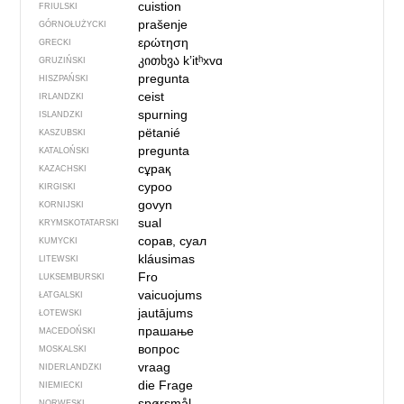
cuistion
FRIULSKI
prašenje
GÓRNOŁUŻYCKI
ερώτηση
GRECKI
კითხვა
kʼitʰxvɑ
GRUZIŃSKI
pregunta
HISZPAŃSKI
ceist
IRLANDZKI
spurning
ISLANDZKI
pëtanié
KASZUBSKI
pregunta
KATALOŃSKI
сұрақ
KAZACHSKI
суроо
KIRGISKI
govyn
KORNIJSKI
sual
KRYMSKOTATARSKI
сорав, суал
KUMYCKI
kláusimas
LITEWSKI
Fro
LUKSEMBURSKI
vaicuojums
ŁATGALSKI
jautājums
ŁOTEWSKI
прашање
MACEDOŃSKI
вопрос
MOSKALSKI
vraag
NIDERLANDZKI
die Frage
NIEMIECKI
spørsmål
NORWESKI