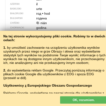
il
AZERSKI
urte
BASKIJSKI
год
•
hod
BIAŁORUSKI
година
BUŁGARSKI
年
nián
CHIŃSKI
godina
CHORWACKI
rok
CZESKI
Na tej stronie wykorzystujemy pliki сookie. Robimy to w dwóch
lěto
DOLNOŁUŻYCKI
celach:
år
DUŃSKI
ие
ERZIAŃSKI
1.
by umożliwić zachowanie na urządzeniu użytkownika wyników
uzyskanych przez niego w grze
jaro
Obrazy i słowa
oraz wyświetlanie
ESPERANTO
statystyk tych wyników na podstronie
Twoje wyniki
; informacje o tych
aasta
ESTOŃSKI
wynikach nie są dostępne innym użytkownikom, nie przechowujemy
ár
FARERSKI
ich, nie analizujemy ani nie przekazujemy innym osobom;
vuosi
FIŃSKI
2.
do wyświetlania reklam Google. Przeczytaj poniższą informację o
année, an
FRANCUSKI
plikach cookie Google dla użytkowników z EOG i spoza EOG
an
FRIULSKI
(przewiń w dół).
lěto
GÓRNOŁUŻYCKI
χρόνος
GRECKI
Użytkownicy
z
Europejskiego Obszaru Gospodarczego
წელი
tsʼɛli
GRUZIŃSKI
Reklamy Google, wyświetlane na naszej stronie dla użytkowników z
año
HISZPAŃSKI
EOG,
nie
są personalizowane. Chociaż reklamy te nie wykorzystują
bliain
IRLANDZKI
OK, rozumiem.
plików cookie na potrzeby personalizacji reklam, to wykorzystują je,
ár
ISLANDZKI
by umożliwiać ograniczenie liczby wyświetleń, generowanie