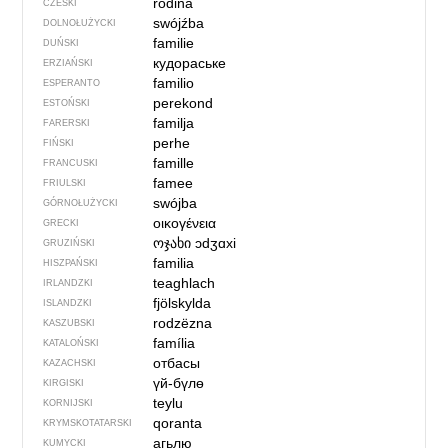
rodina
CZESKI
swójźba
DOLNOŁUŻYCKI
familie
DUŃSKI
кудораське
ERZIAŃSKI
familio
ESPERANTO
perekond
ESTOŃSKI
familja
FARERSKI
perhe
FIŃSKI
famille
FRANCUSKI
famee
FRIULSKI
swójba
GÓRNOŁUŻYCKI
οικογένεια
GRECKI
ოჯახი
ɔdʒɑxi
GRUZIŃSKI
familia
HISZPAŃSKI
teaghlach
IRLANDZKI
fjölskylda
ISLANDZKI
rodzëzna
KASZUBSKI
família
KATALOŃSKI
отбасы
KAZACHSKI
үй-бүлө
KIRGISKI
teylu
KORNIJSKI
qoranta
KRYMSKOTATARSKI
агьлю
KUMYCKI