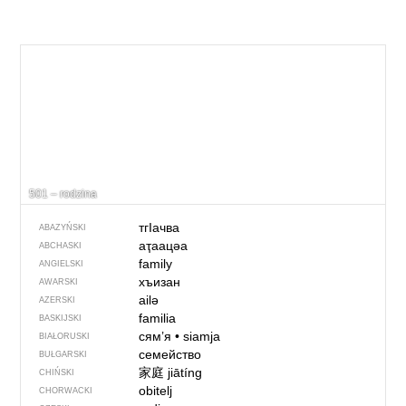
501 – rodzina
тгIачва
ABAZYŃSKI
аҭаацәа
ABCHASKI
family
ANGIELSKI
хъизан
AWARSKI
ailə
AZERSKI
familia
BASKIJSKI
сям’я
•
siamja
BIAŁORUSKI
семейство
BUŁGARSKI
家庭
jiātíng
CHIŃSKI
obitelj
CHORWACKI