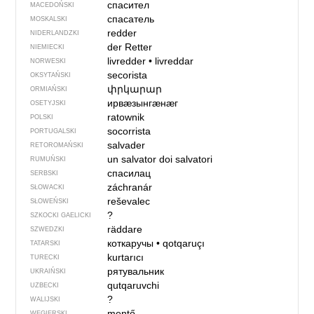
спасител
MACEDOŃSKI
спасатель
MOSKALSKI
redder
NIDERLANDZKI
der Retter
NIEMIECKI
livredder
•
livreddar
NORWESKI
secorista
OKSYTAŃSKI
փրկարար
ORMIAŃSKI
ирвӕзынгӕнӕг
OSETYJSKI
ratownik
POLSKI
socorrista
PORTUGALSKI
salvader
RETOROMAŃSKI
un salvator
doi salvatori
RUMUŃSKI
спасилац
SERBSKI
záchranár
SŁOWACKI
reševalec
SŁOWEŃSKI
?
SZKOCKI GAELICKI
räddare
SZWEDZKI
коткаручы
•
qotqaruçı
TATARSKI
kurtarıcı
TURECKI
рятувальник
UKRAIŃSKI
qutqaruvchi
UZBECKI
?
WALIJSKI
mentő
WĘGIERSKI