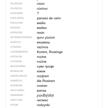
rísíní
IRLANDZKI
rúsínur
ISLANDZKI
?
KASZUBSKI
panses de raïm
KATALOŃSKI
мейіз
KAZACHSKI
мейиз
KIRGISKI
resin
KORNIJSKI
quru yüzüm
KRYMSKOTATARSKI
кишмиш
KUMYCKI
razìnos
LITEWSKI
Korënt, Rosénge
LUKSEMBURSKI
rozine
ŁATGALSKI
rozīne
ŁOTEWSKI
суво грозје
MACEDOŃSKI
изюм
MOSKALSKI
rozijnen
NIDERLANDZKI
die Rosinen
NIEMIECKI
rosiner
NORWESKI
pansa
OKSYTAŃSKI
չամիչներ
ORMIAŃSKI
чисмис
OSETYJSKI
rodzynki
POLSKI