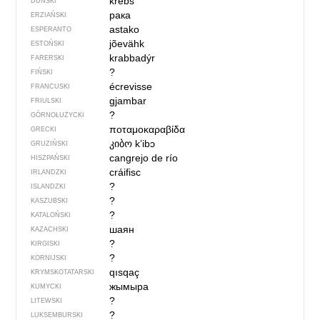
krebs
DUŃSKI
рака
ERZIAŃSKI
astako
ESPERANTO
jõevähk
ESTOŃSKI
krabbadýr
FARERSKI
?
FIŃSKI
écrevisse
FRANCUSKI
gjambar
FRIULSKI
?
GÓRNOŁUŻYCKI
ποταμοκαραβίδα
GRECKI
კიბო
kʼibɔ
GRUZIŃSKI
cangrejo de río
HISZPAŃSKI
cráifisc
IRLANDZKI
?
ISLANDZKI
?
KASZUBSKI
?
KATALOŃSKI
шаян
KAZACHSKI
?
KIRGISKI
?
KORNIJSKI
qısqaç
KRYMSKOTATARSKI
жымыра
KUMYCKI
?
LITEWSKI
?
LUKSEMBURSKI