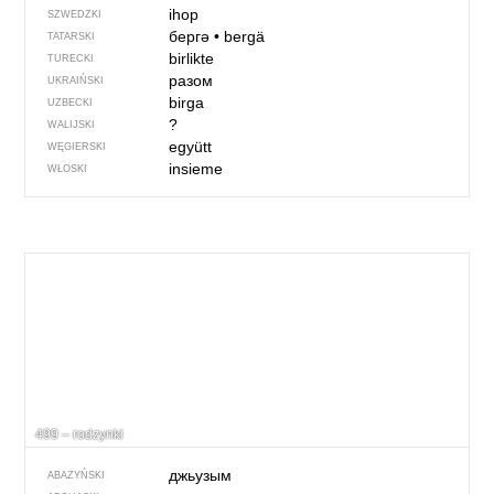
ihop
SZWEDZKI
бергә
•
bergä
TATARSKI
birlikte
TURECKI
разом
UKRAIŃSKI
birga
UZBECKI
?
WALIJSKI
együtt
WĘGIERSKI
insieme
WŁOSKI
499 – rodzynki
джьузым
ABAZYŃSKI