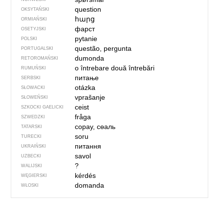
question
OKSYTAŃSKI
հարց
ORMIAŃSKI
фарст
OSETYJSKI
pytanie
POLSKI
questão, pergunta
PORTUGALSKI
dumonda
RETOROMAŃSKI
o întrebare
două întrebări
RUMUŃSKI
питање
SERBSKI
otázka
SŁOWACKI
vprašanje
SŁOWEŃSKI
ceist
SZKOCKI GAELICKI
fråga
SZWEDZKI
сорау, сөаль
TATARSKI
soru
TURECKI
питання
UKRAIŃSKI
savol
UZBECKI
?
WALIJSKI
kérdés
WĘGIERSKI
domanda
WŁOSKI