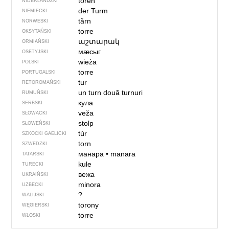
toren
NIDERLANDZKI
der Turm
NIEMIECKI
tårn
NORWESKI
torre
OKSYTAŃSKI
աշտարակ
ORMIAŃSKI
мӕсыг
OSETYJSKI
wieża
POLSKI
torre
PORTUGALSKI
tur
RETOROMAŃSKI
un turn
două turnuri
RUMUŃSKI
кула
SERBSKI
veža
SŁOWACKI
stolp
SŁOWEŃSKI
tùr
SZKOCKI GAELICKI
torn
SZWEDZKI
манара
•
manara
TATARSKI
kule
TURECKI
вежа
UKRAIŃSKI
minora
UZBECKI
?
WALIJSKI
torony
WĘGIERSKI
torre
WŁOSKI