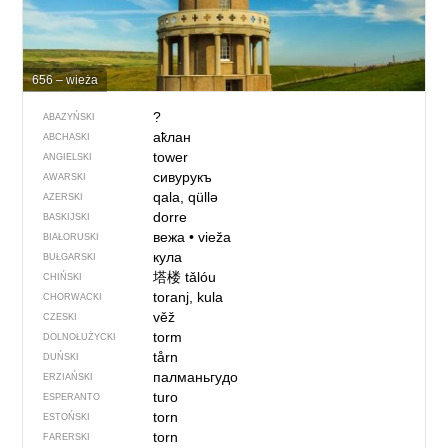
656 – wieża
?
ABAZYŃSKI
аҟлан
ABCHASKI
tower
ANGIELSKI
сивурукъ
AWARSKI
qala, qüllə
AZERSKI
dorre
BASKIJSKI
вежа
•
vieža
BIAŁORUSKI
кула
BUŁGARSKI
塔楼
tǎlóu
CHIŃSKI
toranj, kula
CHORWACKI
věž
CZESKI
torm
DOLNOŁUŻYCKI
tårn
DUŃSKI
палманьгудо
ERZIAŃSKI
turo
ESPERANTO
torn
ESTOŃSKI
torn
FARERSKI