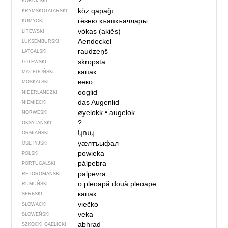
?
KORNIJSKI
köz qapağı
KRYMSKOTATARSKI
гёзню къапкъачлары
KUMYCKI
vókas (akiẽs)
LITEWSKI
Aendeckel
LUKSEMBURSKI
raudzeņš
ŁATGALSKI
skropsta
ŁOTEWSKI
капак
MACEDOŃSKI
веко
MOSKALSKI
ooglid
NIDERLANDZKI
das Augenlid
NIEMIECKI
øyelokk
•
augelok
NORWESKI
?
OKSYTAŃSKI
կոպ
ORMIAŃSKI
уӕлтъыфал
OSETYJSKI
powieka
POLSKI
pálpebra
PORTUGALSKI
palpevra
RETOROMAŃSKI
o pleoapă
două pleoape
RUMUŃSKI
капак
SERBSKI
viečko
SŁOWACKI
veka
SŁOWEŃSKI
abhrad
SZKOCKI GAELICKI