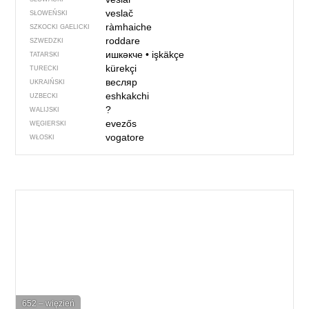
veslač
SŁOWEŃSKI
ràmhaiche
SZKOCKI GAELICKI
roddare
SZWEDZKI
ишкәкче
•
işkäkçe
TATARSKI
kürekçi
TURECKI
весляр
UKRAIŃSKI
eshkakchi
UZBECKI
?
WALIJSKI
evezős
WĘGIERSKI
vogatore
WŁOSKI
652 – więzień