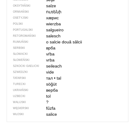
salze
OKSYTAŃSKI
ուռենի
ORMIAŃSKI
хӕрис
OSETYJSKI
wierzba
POLSKI
salgueiro
PORTUGALSKI
salesch
RETOROMAŃSKI
o salcie
două sălcii
RUMUŃSKI
врба
SERBSKI
vŕba
SŁOWACKI
vrba
SŁOWEŃSKI
seileach
SZKOCKI GAELICKI
vide
SZWEDZKI
тал
•
tal
TATARSKI
söğüt
TURECKI
верба
UKRAIŃSKI
tol
UZBECKI
?
WALIJSKI
fűzfa
WĘGIERSKI
salice
WŁOSKI