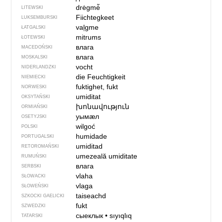
drėgmė̃
LITEWSKI
Fiichtegkeet
LUKSEMBURSKI
vaļgme
ŁATGALSKI
mitrums
ŁOTEWSKI
влага
MACEDOŃSKI
влага
MOSKALSKI
vocht
NIDERLANDZKI
die Feuchtigkeit
NIEMIECKI
fuktighet, fukt
NORWESKI
umiditat
OKSYTAŃSKI
խոնավություն
ORMIAŃSKI
уымӕл
OSETYJSKI
wilgoć
POLSKI
humidade
PORTUGALSKI
umiditad
RETOROMAŃSKI
umezeală
umiditate
RUMUŃSKI
влага
SERBSKI
vlaha
SŁOWACKI
vlaga
SŁOWEŃSKI
taiseachd
SZKOCKI GAELICKI
fukt
SZWEDZKI
сыеклык
•
sıyıqlıq
TATARSKI