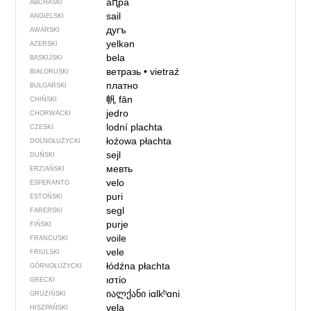
аԥра
ABCHASKI
sail
ANGIELSKI
дугъ
AWARSKI
yelkən
AZERSKI
bela
BASKIJSKI
ветразь
•
vietraź
BIAŁORUSKI
платно
BUŁGARSKI
帆
fān
CHIŃSKI
jedro
CHORWACKI
lodní plachta
CZESKI
łoźowa płachta
DOLNOŁUŻYCKI
sejl
DUŃSKI
мевть
ERZIAŃSKI
velo
ESPERANTO
puri
ESTOŃSKI
segl
FARERSKI
purje
FIŃSKI
voile
FRANCUSKI
vele
FRIULSKI
łódźna płachta
GÓRNOŁUŻYCKI
ιστίο
GRECKI
იალქანი
iɑlkʰɑni
GRUZIŃSKI
vela
HISZPAŃSKI