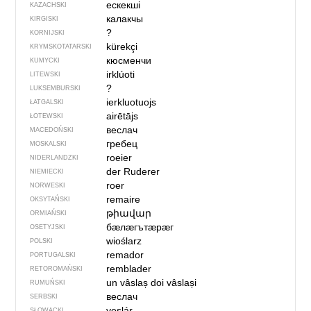
ескекші
KAZACHSKI
калакчы
KIRGISKI
?
KORNIJSKI
kürekçi
KRYMSKOTATARSKI
кюсменчи
KUMYCKI
irklúoti
LITEWSKI
?
LUKSEMBURSKI
ierkluotuojs
ŁATGALSKI
airētājs
ŁOTEWSKI
веслач
MACEDOŃSKI
гребец
MOSKALSKI
roeier
NIDERLANDZKI
der Ruderer
NIEMIECKI
roer
NORWESKI
remaire
OKSYTAŃSKI
թիավար
ORMIAŃSKI
бӕлӕгътӕрӕг
OSETYJSKI
wioślarz
POLSKI
remador
PORTUGALSKI
remblader
RETOROMAŃSKI
un vâslaș
doi vâslași
RUMUŃSKI
веслач
SERBSKI
veslár
SŁOWACKI