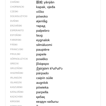
眼睑
yǎnjiǎn
CHIŃSKI
kapak, vjeđa
CHORWACKI
víčko
CZESKI
pówoko
DOLNOŁUŻYCKI
øjenlåg
DUŃSKI
тарад
ERZIAŃSKI
palpebro
ESPERANTO
laug
ESTOŃSKI
eygnalok
FARERSKI
silmäluomi
FIŃSKI
paupière
FRANCUSKI
papele
FRIULSKI
powěko
GÓRNOŁUŻYCKI
βλέφαρο
GRECKI
ქუთუთო
kʰutʰutʰɔ
GRUZIŃSKI
párpado
HISZPAŃSKI
caipín súile
IRLANDZKI
augnlok
ISLANDZKI
pòwieka
KASZUBSKI
parpella
KATALOŃSKI
қабақ
KAZACHSKI
көздүн кабыгы
KIRGISKI