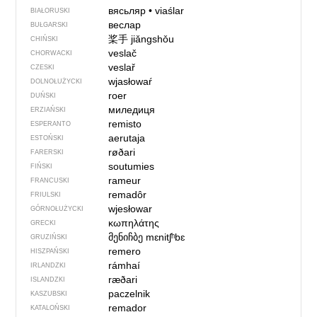
вясьляр
•
viaślar
BIAŁORUSKI
веслар
BUŁGARSKI
桨手
jiǎngshǒu
CHIŃSKI
veslač
CHORWACKI
veslař
CZESKI
wjasłowaŕ
DOLNOŁUŻYCKI
roer
DUŃSKI
миледиця
ERZIAŃSKI
remisto
ESPERANTO
aerutaja
ESTOŃSKI
røðari
FARERSKI
soutumies
FIŃSKI
rameur
FRANCUSKI
remadôr
FRIULSKI
wjesłowar
GÓRNOŁUŻYCKI
κωπηλάτης
GRECKI
მენიჩბე
mɛnitʃʰbɛ
GRUZIŃSKI
remero
HISZPAŃSKI
rámhaí
IRLANDZKI
ræðari
ISLANDZKI
paczelnik
KASZUBSKI
remador
KATALOŃSKI