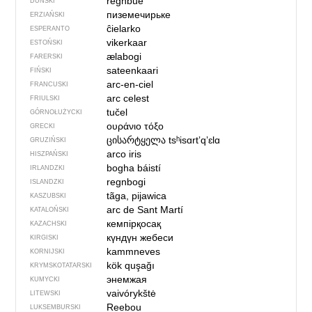
regnbue
DUŃSKI
пиземечирьке
ERZIAŃSKI
ĉielarko
ESPERANTO
vikerkaar
ESTOŃSKI
ælabogi
FARERSKI
sateenkaari
FIŃSKI
arc-en-ciel
FRANCUSKI
arc celest
FRIULSKI
tučel
GÓRNOŁUŻYCKI
ουράνιο τόξο
GRECKI
ცისარტყელა
tsʰisɑrtʼqʼɛlɑ
GRUZIŃSKI
arco iris
HISZPAŃSKI
bogha báistí
IRLANDZKI
regnbogi
ISLANDZKI
tãga, pijawica
KASZUBSKI
arc de Sant Martí
KATALOŃSKI
кемпірқосақ
KAZACHSKI
күндүн жебеси
KIRGISKI
kammneves
KORNIJSKI
kök quşağı
KRYMSKOTATARSKI
энемжая
KUMYCKI
vaivórykštė
LITEWSKI
Reebou
LUKSEMBURSKI