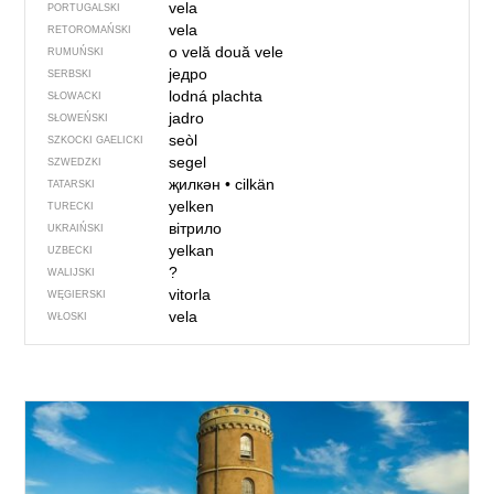
vela
PORTUGALSKI
vela
RETOROMAŃSKI
o velă
două vele
RUMUŃSKI
једро
SERBSKI
lodná plachta
SŁOWACKI
jadro
SŁOWEŃSKI
seòl
SZKOCKI GAELICKI
segel
SZWEDZKI
җилкән
•
cilkän
TATARSKI
yelken
TURECKI
вітрило
UKRAIŃSKI
yelkan
UZBECKI
?
WALIJSKI
vitorla
WĘGIERSKI
vela
WŁOSKI