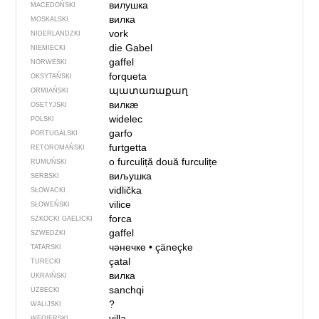
вилушка
MACEDOŃSKI
вилка
MOSKALSKI
vork
NIDERLANDZKI
die Gabel
NIEMIECKI
gaffel
NORWESKI
forqueta
OKSYTAŃSKI
պատառաքաղ
ORMIAŃSKI
вилкӕ
OSETYJSKI
widelec
POLSKI
garfo
PORTUGALSKI
furtgetta
RETOROMAŃSKI
o furculiță
două furculițe
RUMUŃSKI
виљушка
SERBSKI
vidlička
SŁOWACKI
vilice
SŁOWEŃSKI
forca
SZKOCKI GAELICKI
gaffel
SZWEDZKI
чәнечке
•
çäneçke
TATARSKI
çatal
TURECKI
вилка
UKRAIŃSKI
sanchqi
UZBECKI
?
WALIJSKI
villa
WĘGIERSKI