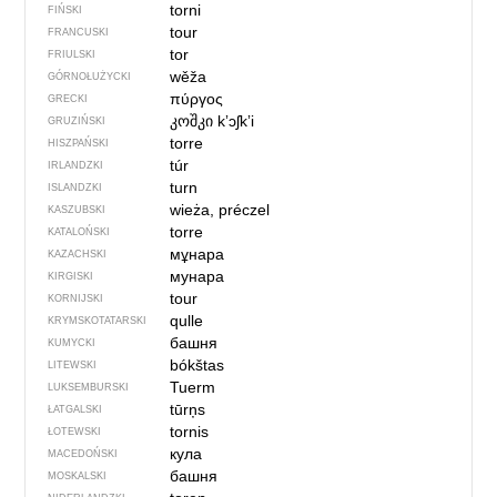
torni
FIŃSKI
tour
FRANCUSKI
tor
FRIULSKI
wěža
GÓRNOŁUŻYCKI
πύργος
GRECKI
კოშკი
kʼɔʃkʼi
GRUZIŃSKI
torre
HISZPAŃSKI
túr
IRLANDZKI
turn
ISLANDZKI
wieża, préczel
KASZUBSKI
torre
KATALOŃSKI
мұнара
KAZACHSKI
мунара
KIRGISKI
tour
KORNIJSKI
qulle
KRYMSKOTATARSKI
башня
KUMYCKI
bókštas
LITEWSKI
Tuerm
LUKSEMBURSKI
tūrņs
ŁATGALSKI
tornis
ŁOTEWSKI
кула
MACEDOŃSKI
башня
MOSKALSKI