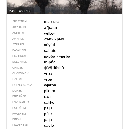
649 – wierzba
псахъва
ABAZYŃSKI
аԥслыш
ABCHASKI
willow
ANGIELSKI
лъичIирма
AWARSKI
söyüd
AZERSKI
sahats
BASKIJSKI
вярба
•
viarba
BIAŁORUSKI
върба
BUŁGARSKI
柳树
liǔshù
CHIŃSKI
vrba
CHORWACKI
vrba
CZESKI
wjerba
DOLNOŁUŻYCKI
piletræ
DUŃSKI
каль
ERZIAŃSKI
saliko
ESPERANTO
paju
ESTOŃSKI
pílur
FARERSKI
paju
FIŃSKI
saule
FRANCUSKI