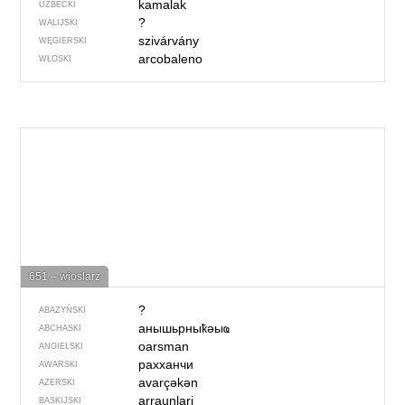
kamalak
UZBECKI
?
WALIJSKI
szivárvány
WĘGIERSKI
arcobaleno
WŁOSKI
651 – wioślarz
?
ABAZYŃSKI
анышьрныҟәыҩ
ABCHASKI
oarsman
ANGIELSKI
рахханчи
AWARSKI
avarçəkən
AZERSKI
arraunlari
BASKIJSKI