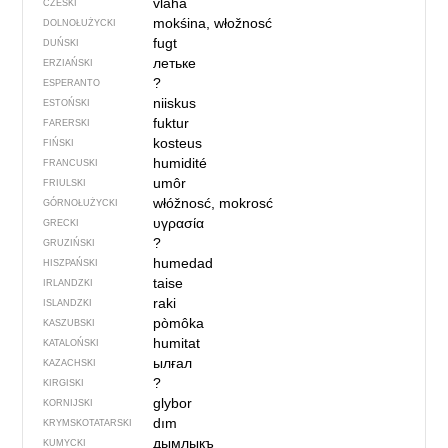
vláha
CZESKI
mokśina, włožnosć
DOLNOŁUŻYCKI
fugt
DUŃSKI
летьке
ERZIAŃSKI
?
ESPERANTO
niiskus
ESTOŃSKI
fuktur
FARERSKI
kosteus
FIŃSKI
humidité
FRANCUSKI
umôr
FRIULSKI
włóžnosć, mokrosć
GÓRNOŁUŻYCKI
υγρασία
GRECKI
?
GRUZIŃSKI
humedad
HISZPAŃSKI
taise
IRLANDZKI
raki
ISLANDZKI
pòmôka
KASZUBSKI
humitat
KATALOŃSKI
ылғал
KAZACHSKI
?
KIRGISKI
glybor
KORNIJSKI
dım
KRYMSKOTATARSKI
дымлыкъ
KUMYCKI