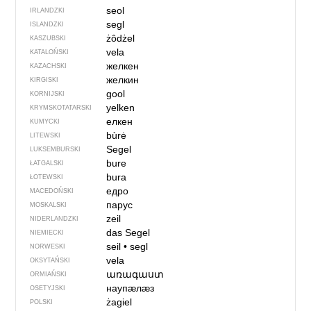
seol
IRLANDZKI
segl
ISLANDZKI
żôdżel
KASZUBSKI
vela
KATALOŃSKI
желкен
KAZACHSKI
желкин
KIRGISKI
gool
KORNIJSKI
yelken
KRYMSKOTATARSKI
елкен
KUMYCKI
bùrė
LITEWSKI
Segel
LUKSEMBURSKI
bure
ŁATGALSKI
bura
ŁOTEWSKI
едро
MACEDOŃSKI
парус
MOSKALSKI
zeil
NIDERLANDZKI
das Segel
NIEMIECKI
seil
•
segl
NORWESKI
vela
OKSYTAŃSKI
առագաստ
ORMIAŃSKI
наупӕлӕз
OSETYJSKI
żagiel
POLSKI