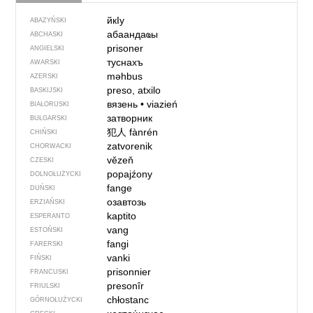
йкIу
ABAZYŃSKI
абаандаҩы
ABCHASKI
prisoner
ANGIELSKI
туснахъ
AWARSKI
məhbus
AZERSKI
preso, atxilo
BASKIJSKI
вязень
•
viazień
BIAŁORUSKI
затворник
BUŁGARSKI
犯人
fànrén
CHIŃSKI
zatvorenik
CHORWACKI
vězeň
CZESKI
popajźony
DOLNOŁUŻYCKI
fange
DUŃSKI
озавтозь
ERZIAŃSKI
kaptito
ESPERANTO
vang
ESTOŃSKI
fangi
FARERSKI
vanki
FIŃSKI
prisonnier
FRANCUSKI
presonîr
FRIULSKI
chłostanc
GÓRNOŁUŻYCKI