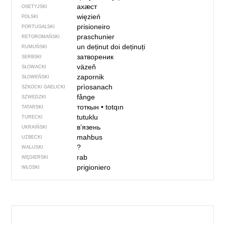
ахӕст
OSETYJSKI
więzień
POLSKI
prisioneiro
PORTUGALSKI
praschunier
RETOROMAŃSKI
un deținut
doi deținuți
RUMUŃSKI
затвореник
SERBSKI
väzeň
SŁOWACKI
zapornik
SŁOWEŃSKI
prìosanach
SZKOCKI GAELICKI
fånge
SZWEDZKI
тоткын
•
totqın
TATARSKI
tutuklu
TURECKI
в’язень
UKRAIŃSKI
mahbus
UZBECKI
?
WALIJSKI
rab
WĘGIERSKI
prigioniero
WŁOSKI