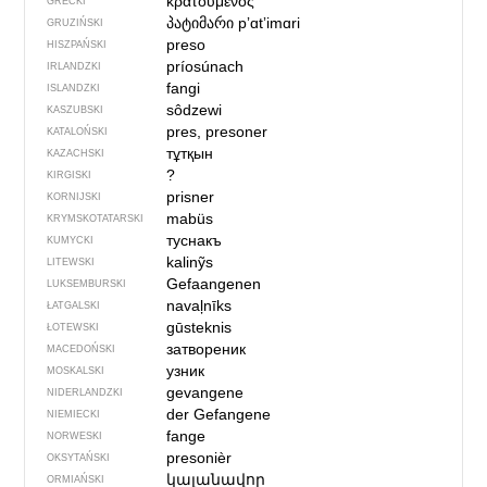
κρατούμενος
GRECKI
პატიმარი
pʼɑtʼimɑri
GRUZIŃSKI
preso
HISZPAŃSKI
príosúnach
IRLANDZKI
fangi
ISLANDZKI
sôdzewi
KASZUBSKI
pres, presoner
KATALOŃSKI
тұтқын
KAZACHSKI
?
KIRGISKI
prisner
KORNIJSKI
mabüs
KRYMSKOTATARSKI
туснакъ
KUMYCKI
kalinỹs
LITEWSKI
Gefaangenen
LUKSEMBURSKI
navaļnīks
ŁATGALSKI
gūsteknis
ŁOTEWSKI
затвореник
MACEDOŃSKI
узник
MOSKALSKI
gevangene
NIDERLANDZKI
der Gefangene
NIEMIECKI
fange
NORWESKI
presonièr
OKSYTAŃSKI
կալանավոր
ORMIAŃSKI