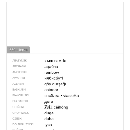
650 – tęcza
хъвшвамгIа
ABAZYŃSKI
ацәбла
ABCHASKI
rainbow
ANGIELSKI
илбисбутI
AWARSKI
göy qurşağı
AZERSKI
ostadar
BASKIJSKI
вясёлка
•
viasiołka
BIAŁORUSKI
дъга
BUŁGARSKI
彩虹
cǎihóng
CHIŃSKI
duga
CHORWACKI
duha
CZESKI
tyca
DOLNOŁUŻYCKI