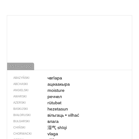
657 – wilgoć
чвгIара
ABAZYŃSKI
ацәаакыра
ABCHASKI
moisture
ANGIELSKI
реччел
AWARSKI
rütubət
AZERSKI
hezetasun
BASKIJSKI
вільгаць
•
vilhać
BIAŁORUSKI
влага
BUŁGARSKI
湿气
shīqì
CHIŃSKI
vlaga
CHORWACKI