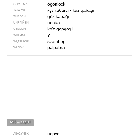
ögonlock
SZWEDZKI
күз кабагы
•
küz qabağı
TATARSKI
göz kapağı
TURECKI
повіка
UKRAIŃSKI
ko‘z qopqog‘i
UZBECKI
?
WALIJSKI
szemhéj
WĘGIERSKI
palpebra
WŁOSKI
655 – żagiel
парус
ABAZYŃSKI