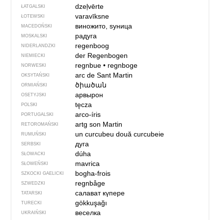
dzeļvērte
ŁATGALSKI
varavīksne
ŁOTEWSKI
виножито, ѕуница
MACEDOŃSKI
радуга
MOSKALSKI
regenboog
NIDERLANDZKI
der Regenbogen
NIEMIECKI
regnbue
•
regnboge
NORWESKI
arc de Sant Martin
OKSYTAŃSKI
ծիածան
ORMIAŃSKI
арвырон
OSETYJSKI
tęcza
POLSKI
arco-íris
PORTUGALSKI
artg son Martin
RETOROMAŃSKI
un curcubeu
două curcubeie
RUMUŃSKI
дуга
SERBSKI
dúha
SŁOWACKI
mavrica
SŁOWEŃSKI
bogha-frois
SZKOCKI GAELICKI
regnbåge
SZWEDZKI
салават күпере
TATARSKI
gökkuşağı
TURECKI
веселка
UKRAIŃSKI