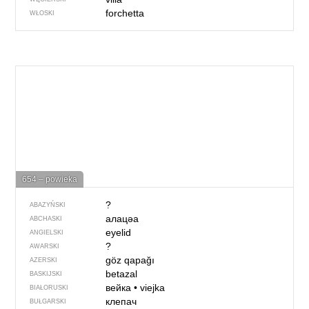
forchetta
WŁOSKI
654 – powieka
?
ABAZYŃSKI
алацәа
ABCHASKI
eyelid
ANGIELSKI
?
AWARSKI
göz qapağı
AZERSKI
betazal
BASKIJSKI
вейка
•
viejka
BIAŁORUSKI
клепач
BUŁGARSKI