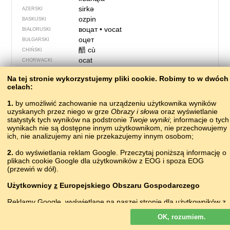
sirkə
AZERSKI
ozpin
BASKIJSKI
воцат
•
vocat
BIAŁORUSKI
оцет
BUŁGARSKI
醋
cù
CHIŃSKI
ocat
CHORWACKI
ocet
CZESKI
Na tej stronie wykorzystujemy pliki сookie. Robimy to w dwóch
kisało
DOLNOŁUŻYCKI
celach:
eddike
DUŃSKI
уксус
ERZIAŃSKI
1.
by umożliwić zachowanie na urządzeniu użytkownika wyników
uzyskanych przez niego w grze
vinagro
Obrazy i słowa
oraz wyświetlanie
ESPERANTO
statystyk tych wyników na podstronie
Twoje wyniki
; informacje o tych
äädikas
ESTOŃSKI
wynikach nie są dostępne innym użytkownikom, nie przechowujemy
edikur
FARERSKI
ich, nie analizujemy ani nie przekazujemy innym osobom;
etikka
FIŃSKI
2.
do wyświetlania reklam Google. Przeczytaj poniższą informację o
vinaigre
FRANCUSKI
plikach cookie Google dla użytkowników z EOG i spoza EOG
asêt
FRIULSKI
(przewiń w dół).
kisało
GÓRNOŁUŻYCKI
ξύδι
GRECKI
Użytkownicy
z
Europejskiego Obszaru Gospodarczego
ძმარი
dzmɑri
GRUZIŃSKI
Reklamy Google, wyświetlane na naszej stronie dla użytkowników z
vinagre
HISZPAŃSKI
EOG,
nie
są personalizowane. Chociaż reklamy te nie wykorzystują
fínéagar
IRLANDZKI
OK, rozumiem.
plików cookie na potrzeby personalizacji reklam, to wykorzystują je,
edik
ISLANDZKI
by umożliwiać ograniczenie liczby wyświetleń, generowanie