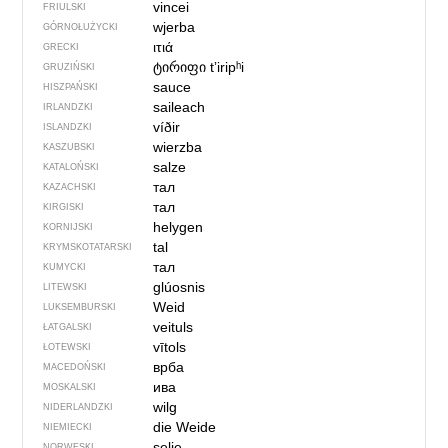
vincei
FRIULSKI
wjerba
GÓRNOŁUŻYCKI
ιτιά
GRECKI
ტირიფი
tʼiripʰi
GRUZIŃSKI
sauce
HISZPAŃSKI
saileach
IRLANDZKI
víðir
ISLANDZKI
wierzba
KASZUBSKI
salze
KATALOŃSKI
тал
KAZACHSKI
тал
KIRGISKI
helygen
KORNIJSKI
tal
KRYMSKOTATARSKI
тал
KUMYCKI
glúosnis
LITEWSKI
Weid
LUKSEMBURSKI
veituls
ŁATGALSKI
vītols
ŁOTEWSKI
врба
MACEDOŃSKI
ива
MOSKALSKI
wilg
NIDERLANDZKI
die Weide
NIEMIECKI
selje
NORWESKI