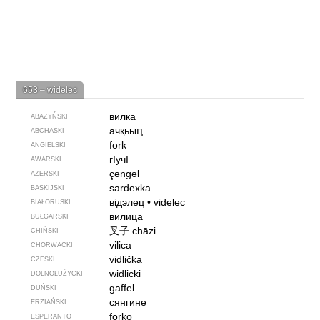
653 – widelec
вилка
ABAZYŃSKI
ачқьыԥ
ABCHASKI
fork
ANGIELSKI
гIучI
AWARSKI
çəngəl
AZERSKI
sardexka
BASKIJSKI
відэлец
•
videlec
BIAŁORUSKI
вилица
BUŁGARSKI
叉子
chāzi
CHIŃSKI
vilica
CHORWACKI
vidlička
CZESKI
widlicki
DOLNOŁUŻYCKI
gaffel
DUŃSKI
сянгине
ERZIAŃSKI
forko
ESPERANTO