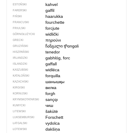
kahvel
ESTOŃSKI
gaffil
FARERSKI
haarukka
FIŃSKI
fourchette
FRANCUSKI
forcjute
FRIULSKI
widlički
GÓRNOŁUŻYCKI
πηρούνι
GRECKI
ჩანგალი
tʃʰɑngɑli
GRUZIŃSKI
tenedor
HISZPAŃSKI
gabhlóg, forc
IRLANDZKI
gaffall
ISLANDZKI
widlëca
KASZUBSKI
forquilla
KATALOŃSKI
шанышқы
KAZACHSKI
вилка
KIRGISKI
forgh
KORNIJSKI
sançqı
KRYMSKOTATARSKI
чиш
KUMYCKI
šakùtė
LITEWSKI
Forschett
LUKSEMBURSKI
vydolca
ŁATGALSKI
dakšiņa
ŁOTEWSKI