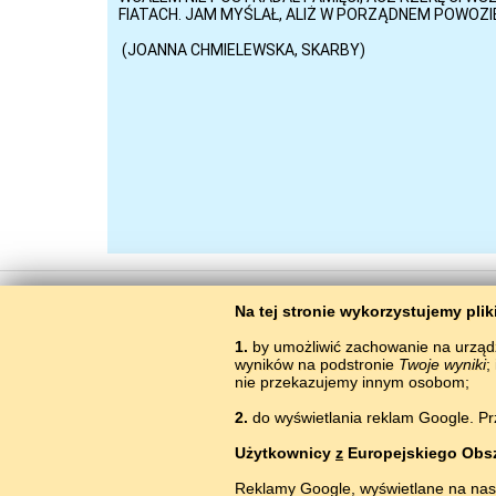
Na tej stronie wykorzystujemy pli
1.
by umożliwić zachowanie na urząd
wyników na podstronie
Twoje wyniki
;
nie przekazujemy innym osobom;
BaltoSlav
/
Archaizator
Copyright © 2015–2025 BALTOSLAV.
Wszelkie prawa z
2.
do wyświetlania reklam Google. Pr
Użytkownicy
z
Europejskiego Obs
Reklamy Google, wyświetlane na nas