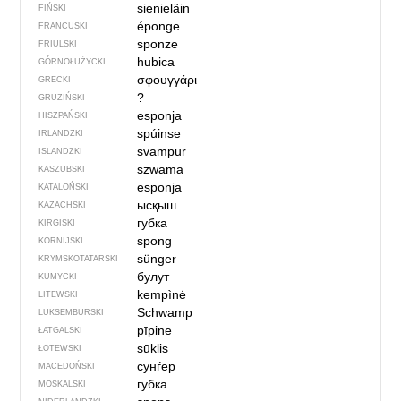
sienieläin
FIŃSKI
éponge
FRANCUSKI
sponze
FRIULSKI
hubica
GÓRNOŁUŻYCKI
σφουγγάρι
GRECKI
?
GRUZIŃSKI
esponja
HISZPAŃSKI
spúinse
IRLANDZKI
svampur
ISLANDZKI
szwama
KASZUBSKI
esponja
KATALOŃSKI
ысқыш
KAZACHSKI
губка
KIRGISKI
spong
KORNIJSKI
sünger
KRYMSKOTATARSKI
булут
KUMYCKI
kempìnė
LITEWSKI
Schwamp
LUKSEMBURSKI
pīpine
ŁATGALSKI
sūklis
ŁOTEWSKI
сунѓер
MACEDOŃSKI
губка
MOSKALSKI