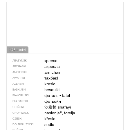
146 – fotel
кресло
ABAZYŃSKI
акресла
ABCHASKI
armchair
ANGIELSKI
тахбакI
AWARSKI
kreslo
AZERSKI
besaulki
BASKIJSKI
фатэль
•
fatel
BIAŁORUSKI
фотьойл
BUŁGARSKI
沙发椅
shāfāyǐ
CHIŃSKI
naslonjač, fotelja
CHORWACKI
křeslo
CZESKI
sedło
DOLNOŁUŻYCKI