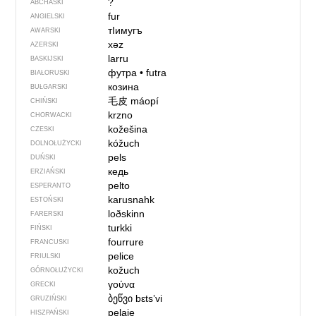
?
ABCHASKI
fur
ANGIELSKI
тIимугъ
AWARSKI
xəz
AZERSKI
larru
BASKIJSKI
футра
•
futra
BIAŁORUSKI
козина
BUŁGARSKI
毛皮
máopí
CHIŃSKI
krzno
CHORWACKI
kožešina
CZESKI
kóžuch
DOLNOŁUŻYCKI
pels
DUŃSKI
кедь
ERZIAŃSKI
pelto
ESPERANTO
karusnahk
ESTOŃSKI
loðskinn
FARERSKI
turkki
FIŃSKI
fourrure
FRANCUSKI
pelice
FRIULSKI
kožuch
GÓRNOŁUŻYCKI
γούνα
GRECKI
ბეწვი
bɛtsʼvi
GRUZIŃSKI
pelaje
HISZPAŃSKI