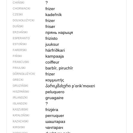
?
CHIŃSKI
frizer
CHORWACKI
kadeřník
CZESKI
frizer
DOLNOŁUŻYCKI
frisør
DUŃSKI
прянь нарыця
ERZIAŃSKI
frizisto
ESPERANTO
juuksur
ESTOŃSKI
hárfríðkari
FARERSKI
kampaaja
FIŃSKI
coiffeur
FRANCUSKI
barbîr, piruchîr
FRIULSKI
frizer
GÓRNOŁUŻYCKI
κομμωτής
GRECKI
პარიკმახერი
pʼɑrikʼmɑxɛri
GRUZIŃSKI
peluquero
HISZPAŃSKI
gruagaire
IRLANDZKI
?
ISLANDZKI
frizjéra
KASZUBSKI
perruquer
KATALOŃSKI
шаштараз
KAZACHSKI
чачтарач
KIRGISKI