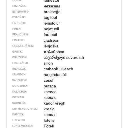
lænestol
DUŃSKI
нежезем
ERZIAŃSKI
brakseĝo
ESPERANTO
tugitool
ESTOŃSKI
lenistólur
FARERSKI
nojatuoli
FIŃSKI
fauteuil
FRANCUSKI
cjadreon
FRIULSKI
lěnjoška
GÓRNOŁUŻYCKI
πολυθρόνα
GRECKI
სავარძელი
sɑvɑrdzɛli
GRUZIŃSKI
sillón
HISZPAŃSKI
cathaoir uilleach
IRLANDZKI
hægindastóll
ISLANDZKI
zesel
KASZUBSKI
butaca
KATALOŃSKI
кресло
KAZACHSKI
кресло
KIRGISKI
kador vregh
KORNIJSKI
kreslo
KRYMSKOTATARSKI
кресло
KUMYCKI
fòtelis
LITEWSKI
Fotell
LUKSEMBURSKI