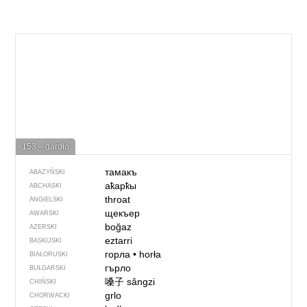
153 – gardło
тамакъ
ABAZYŃSKI
аҟарҟы
ABCHASKI
throat
ANGIELSKI
щекъер
AWARSKI
boğaz
AZERSKI
eztarri
BASKIJSKI
горла
•
horła
BIAŁORUSKI
гърло
BUŁGARSKI
嗓子
sǎngzi
CHIŃSKI
grlo
CHORWACKI