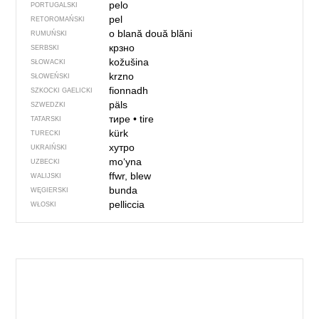
pelo
PORTUGALSKI
pel
RETOROMAŃSKI
o blană
două blăni
RUMUŃSKI
крзно
SERBSKI
kožušina
SŁOWACKI
krzno
SŁOWEŃSKI
fionnadh
SZKOCKI GAELICKI
päls
SZWEDZKI
тире
•
tire
TATARSKI
kürk
TURECKI
хутро
UKRAIŃSKI
mo‘yna
UZBECKI
ffwr, blew
WALIJSKI
bunda
WĘGIERSKI
pelliccia
WŁOSKI