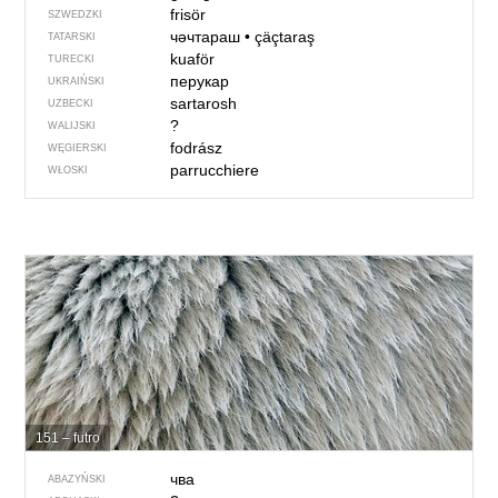
frisör
SZWEDZKI
чәчтараш
•
çäçtaraş
TATARSKI
kuaför
TURECKI
перукар
UKRAIŃSKI
sartarosh
UZBECKI
?
WALIJSKI
fodrász
WĘGIERSKI
parrucchiere
WŁOSKI
151 – futro
чва
ABAZYŃSKI