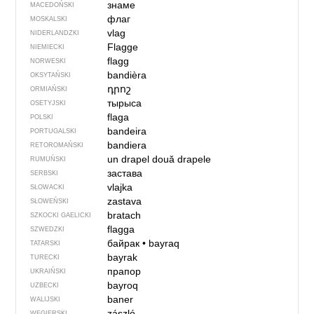
знаме
MACEDOŃSKI
флаг
MOSKALSKI
vlag
NIDERLANDZKI
Flagge
NIEMIECKI
flagg
NORWESKI
bandièra
OKSYTAŃSKI
դրոշ
ORMIAŃSKI
тырыса
OSETYJSKI
flaga
POLSKI
bandeira
PORTUGALSKI
bandiera
RETOROMAŃSKI
un drapel
două drapele
RUMUŃSKI
застава
SERBSKI
vlajka
SŁOWACKI
zastava
SŁOWEŃSKI
bratach
SZKOCKI GAELICKI
flagga
SZWEDZKI
байрак
•
bayraq
TATARSKI
bayrak
TURECKI
прапор
UKRAIŃSKI
bayroq
UZBECKI
baner
WALIJSKI
zászló
WĘGIERSKI