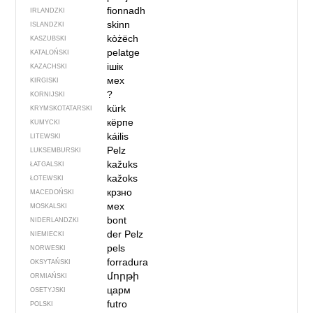
fionnadh
IRLANDZKI
skinn
ISLANDZKI
kòżëch
KASZUBSKI
pelatge
KATALOŃSKI
ішік
KAZACHSKI
мех
KIRGISKI
?
KORNIJSKI
kürk
KRYMSKOTATARSKI
кёрпе
KUMYCKI
káilis
LITEWSKI
Pelz
LUKSEMBURSKI
kažuks
ŁATGALSKI
kažoks
ŁOTEWSKI
крзно
MACEDOŃSKI
мех
MOSKALSKI
bont
NIDERLANDZKI
der Pelz
NIEMIECKI
pels
NORWESKI
forradura
OKSYTAŃSKI
մորթի
ORMIAŃSKI
царм
OSETYJSKI
futro
POLSKI