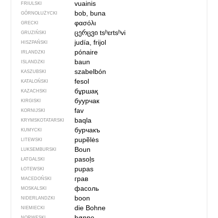
vuainis
FRIULSKI
bob, buna
GÓRNOŁUŻYCKI
φασόλι
GRECKI
ცერცვი
tsʰɛrtsʰvi
GRUZIŃSKI
judía, frijol
HISZPAŃSKI
pónaire
IRLANDZKI
baun
ISLANDZKI
szabelbón
KASZUBSKI
fesol
KATALOŃSKI
бұршақ
KAZACHSKI
буурчак
KIRGISKI
fav
KORNIJSKI
baqla
KRYMSKOTATARSKI
бурчакъ
KUMYCKI
pupẽlės
LITEWSKI
Boun
LUKSEMBURSKI
pasoļs
ŁATGALSKI
pupas
ŁOTEWSKI
грав
MACEDOŃSKI
фасоль
MOSKALSKI
boon
NIDERLANDZKI
die Bohne
NIEMIECKI
bønne
NORWESKI