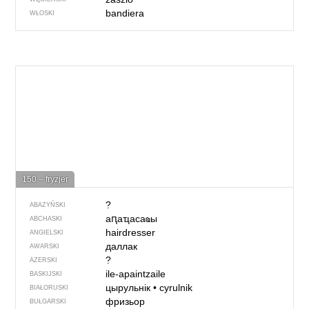
bandiera
WŁOSKI
150 – fryzjer
?
ABAZYŃSKI
аԥаҵасаҩы
ABCHASKI
hairdresser
ANGIELSKI
даллак
AWARSKI
?
AZERSKI
ile-apaintzaile
BASKIJSKI
цырульнік
•
cyrulnik
BIAŁORUSKI
фризьор
BUŁGARSKI