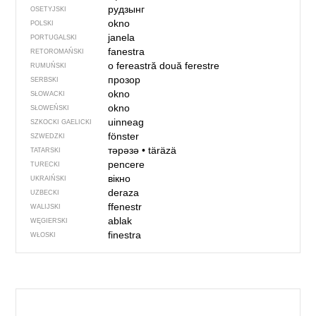
рудзынг
OSETYJSKI
okno
POLSKI
janela
PORTUGALSKI
fanestra
RETOROMAŃSKI
o fereastră
două ferestre
RUMUŃSKI
прозор
SERBSKI
okno
SŁOWACKI
okno
SŁOWEŃSKI
uinneag
SZKOCKI GAELICKI
fönster
SZWEDZKI
тәрәзә
•
täräzä
TATARSKI
pencere
TURECKI
вікно
UKRAIŃSKI
deraza
UZBECKI
ffenestr
WALIJSKI
ablak
WĘGIERSKI
finestra
WŁOSKI