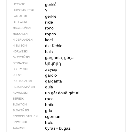
gerklė̃
LITEWSKI
?
LUKSEMBURSKI
gerkle
ŁATGALSKI
rīkle
ŁOTEWSKI
грло
MACEDOŃSKI
горло
MOSKALSKI
keel
NIDERLANDZKI
die Kehle
NIEMIECKI
hals
NORWESKI
garganta, gòrja
OKSYTAŃSKI
կոկորդ
ORMIAŃSKI
хъуыр
OSETYJSKI
gardło
POLSKI
garganta
PORTUGALSKI
gula
RETOROMAŃSKI
un gât
două gâturi
RUMUŃSKI
грло
SERBSKI
hrdlo
SŁOWACKI
grlo
SŁOWEŃSKI
sgòrnan
SZKOCKI GAELICKI
hals
SZWEDZKI
бугаз
•
buğaz
TATARSKI