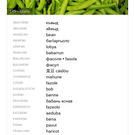
145 – fasola
къвыд
ABAZYŃSKI
аҟәыд
ABCHASKI
bean
ANGIELSKI
багIаргьоло
AWARSKI
lobya
AZERSKI
babarrun
BASKIJSKI
фасоля
•
fasola
BIAŁORUSKI
фасул
BUŁGARSKI
菜豆
càidòu
CHIŃSKI
mahune
CHORWACKI
fazole
CZESKI
bob
DOLNOŁUŻYCKI
bønne
DUŃSKI
бабань кснав
ERZIAŃSKI
fazeolo
ESPERANTO
aeduba
ESTOŃSKI
bøna
FARERSKI
pavut
FIŃSKI
haricot
FRANCUSKI