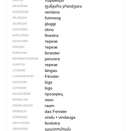
παράθυρο
GRECKI
ფანჯარა
pʰɑndʒɑrɑ
GRUZIŃSKI
ventana
HISZPAŃSKI
fuinneog
IRLANDZKI
gluggi
ISLANDZKI
òkno
KASZUBSKI
finestra
KATALOŃSKI
терезе
KAZACHSKI
терезе
KIRGISKI
fenester
KORNIJSKI
pencere
KRYMSKOTATARSKI
терезе
KUMYCKI
lángas
LITEWSKI
Fënster
LUKSEMBURSKI
lūgs
ŁATGALSKI
logs
ŁOTEWSKI
прозорец
MACEDOŃSKI
окно
MOSKALSKI
raam
NIDERLANDZKI
das Fenster
NIEMIECKI
vindu
•
vindauga
NORWESKI
fenèstra
OKSYTAŃSKI
պատուհան
ORMIAŃSKI