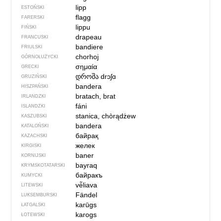
lipp
ESTOŃSKI
flagg
FARERSKI
lippu
FIŃSKI
drapeau
FRANCUSKI
bandiere
FRIULSKI
chorhoj
GÓRNOŁUŻYCKI
σημαία
GRECKI
დროშა
drɔʃɑ
GRUZIŃSKI
bandera
HISZPAŃSKI
bratach, brat
IRLANDZKI
fáni
ISLANDZKI
stanica, chòrądżew
KASZUBSKI
bandera
KATALOŃSKI
байрақ
KAZACHSKI
желек
KIRGISKI
baner
KORNIJSKI
bayraq
KRYMSKOTATARSKI
байракъ
KUMYCKI
vė̃liava
LITEWSKI
Fändel
LUKSEMBURSKI
karūgs
ŁATGALSKI
karogs
ŁOTEWSKI