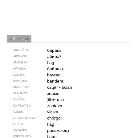
149 – flaga
баракъ
ABAZYŃSKI
абираҟ
ABCHASKI
flag
ANGIELSKI
байрахъ
AWARSKI
bayraq
AZERSKI
bandera
BASKIJSKI
сьцяг
•
ściah
BIAŁORUSKI
знаме
BUŁGARSKI
旗子
qízi
CHIŃSKI
zastava
CHORWACKI
vlajka
CZESKI
chórgoj
DOLNOŁUŻYCKI
flag
DUŃSKI
раськекоцт
ERZIAŃSKI
flago
ESPERANTO