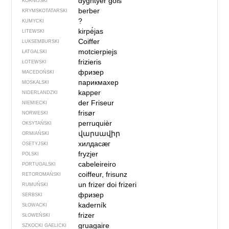
dyghtyer gols
KORNIJSKI
berber
KRYMSKOTATARSKI
?
KUMYCKI
kirpė́jas
LITEWSKI
Coiffer
LUKSEMBURSKI
motcierpiejs
ŁATGALSKI
frizieris
ŁOTEWSKI
фризер
MACEDOŃSKI
парикмахер
MOSKALSKI
kapper
NIDERLANDZKI
der Friseur
NIEMIECKI
frisør
NORWESKI
perruquièr
OKSYTAŃSKI
վարսավիր
ORMIAŃSKI
хилдасӕг
OSETYJSKI
fryzjer
POLSKI
cabeleireiro
PORTUGALSKI
coiffeur, frisunz
RETOROMAŃSKI
un frizer
doi frizeri
RUMUŃSKI
фризер
SERBSKI
kaderník
SŁOWACKI
frizer
SŁOWEŃSKI
gruagaire
SZKOCKI GAELICKI