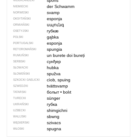
spons
NIDERLANDZKI
der Schwamm
NIEMIECKI
svamp
NORWESKI
esponja
OKSYTAŃSKI
սպունգ
ORMIAŃSKI
губкӕ
OSETYJSKI
gąbka
POLSKI
esponja
PORTUGALSKI
spungia
RETOROMAŃSKI
un burete
doi bureți
RUMUŃSKI
сунђер
SERBSKI
hubka
SŁOWACKI
spužva
SŁOWEŃSKI
cìob, spuing
SZKOCKI GAELICKI
tvättsvamp
SZWEDZKI
болыт
•
bolıt
TATARSKI
sünger
TURECKI
губка
UKRAIŃSKI
shimgichni
UZBECKI
sbwng
WALIJSKI
szivacs
WĘGIERSKI
spugna
WŁOSKI