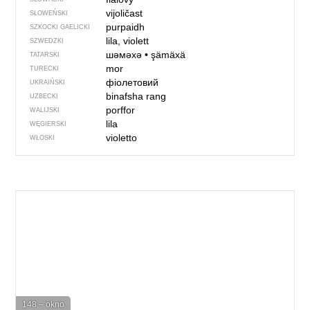
vijoličast
SŁOWEŃSKI
purpaidh
SZKOCKI GAELICKI
lila, violett
SZWEDZKI
шәмәхә
•
şämäxä
TATARSKI
mor
TURECKI
фіолетовий
UKRAIŃSKI
binafsha rang
UZBECKI
porffor
WALIJSKI
lila
WĘGIERSKI
violetto
WŁOSKI
148 – okno