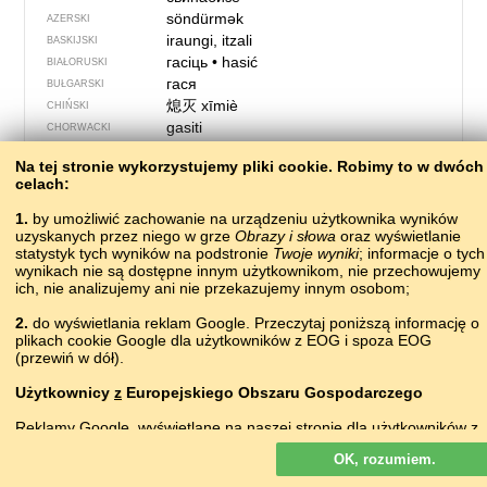
söndürmək
AZERSKI
iraungi, itzali
BASKIJSKI
гасіць
•
hasić
BIAŁORUSKI
гася
BUŁGARSKI
熄灭
xīmiè
CHIŃSKI
gasiti
CHORWACKI
hasit
CZESKI
Na tej stronie wykorzystujemy pliki сookie. Robimy to w dwóch
gasyś
DOLNOŁUŻYCKI
celach:
slukke
DUŃSKI
мадстемс
ERZIAŃSKI
1.
by umożliwić zachowanie na urządzeniu użytkownika wyników
uzyskanych przez niego w grze
estingi
Obrazy i słowa
oraz wyświetlanie
ESPERANTO
statystyk tych wyników na podstronie
Twoje wyniki
; informacje o tych
kustutama
ESTOŃSKI
wynikach nie są dostępne innym użytkownikom, nie przechowujemy
sløkkja
FARERSKI
ich, nie analizujemy ani nie przekazujemy innym osobom;
sammuttaa
FIŃSKI
2.
do wyświetlania reklam Google. Przeczytaj poniższą informację o
éteindre
FRANCUSKI
plikach cookie Google dla użytkowników z EOG i spoza EOG
distudâ
FRIULSKI
(przewiń w dół).
hašeć
GÓRNOŁUŻYCKI
σβήνω
GRECKI
Użytkownicy
z
Europejskiego Obszaru Gospodarczego
?
GRUZIŃSKI
Reklamy Google, wyświetlane na naszej stronie dla użytkowników z
apagar, extinguir
HISZPAŃSKI
EOG,
nie
są personalizowane. Chociaż reklamy te nie wykorzystują
múch
IRLANDZKI
OK, rozumiem.
plików cookie na potrzeby personalizacji reklam, to wykorzystują je,
?
ISLANDZKI
by umożliwiać ograniczenie liczby wyświetleń, generowanie