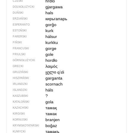
hrdlo
CZESKI
gjargawa
DOLNOŁUŻYCKI
hals
DUŃSKI
кирьгапарь
ERZIAŃSKI
gorĝo
ESPERANTO
kurk
ESTOŃSKI
hálsur
FARERSKI
kurkku
FIŃSKI
gorge
FRANCUSKI
gole
FRIULSKI
hordło
GÓRNOŁUŻYCKI
λαιμός
GRECKI
ყელი
qʼɛli
GRUZIŃSKI
garganta
HISZPAŃSKI
scornach
IRLANDZKI
háls
ISLANDZKI
?
KASZUBSKI
gola
KATALOŃSKI
тамақ
KAZACHSKI
тамак
KIRGISKI
branjen
KORNIJSKI
boğaz
KRYMSKOTATARSKI
тамакъ
KUMYCKI