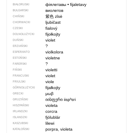
фіялетавы
•
fijaletavy
BIAŁORUSKI
виолетов
BUŁGARSKI
紫色
zǐsè
CHIŃSKI
ljubičast
CHORWACKI
fialový
CZESKI
fijołkojty
DOLNOŁUŻYCKI
violet
DUŃSKI
?
ERZIAŃSKI
violkolora
ESPERANTO
violetne
ESTOŃSKI
?
FARERSKI
violetti
FIŃSKI
violet
FRANCUSKI
viole
FRIULSKI
fijałkojty
GÓRNOŁUŻYCKI
μωβ
GRECKI
იისფერი
iispʰɛri
GRUZIŃSKI
violeta
HISZPAŃSKI
corcra
IRLANDZKI
fjólublár
ISLANDZKI
lilewi
KASZUBSKI
porpra, violeta
KATALOŃSKI