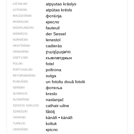
atpyutas krāslys
ŁATGALSKI
atpūtas krēsls
ŁOTEWSKI
фоте́лја
MACEDOŃSKI
кресло
MOSKALSKI
fauteuil
NIDERLANDZKI
der Sessel
NIEMIECKI
lenestol
NORWESKI
cadieràs
OKSYTAŃSKI
բազկաթոռ
ORMIAŃSKI
къӕлӕтджын
OSETYJSKI
fotel
POLSKI
poltrona
PORTUGALSKI
sutga
RETOROMAŃSKI
un fotoliu
două fotolii
RUMUŃSKI
фотеља
SERBSKI
kreslo
SŁOWACKI
naslanjač
SŁOWEŃSKI
cathair-uilne
SZKOCKI GAELICKI
fåtölj
SZWEDZKI
känäfi
•
känäfi
TATARSKI
koltuk
TURECKI
крісло
UKRAIŃSKI