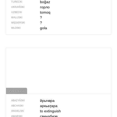
boğaz
TURECKI
горло
UKRAIŃSKI
tomoq
UZBECKI
?
WALIJSKI
?
WĘGIERSKI
gola
WŁOSKI
154 – gasić
йрычвра
ABAZYŃSKI
аркьаҭара
ABCHASKI
to extinguish
ANGIELSKI
свинабизе
AWARSKI