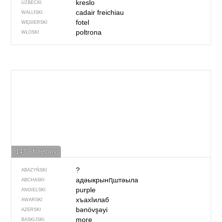
kreslo
UZBECKI
cadair freichiau
WALIJSKI
fotel
WĘGIERSKI
poltrona
WŁOSKI
147 – fioletowy
?
ABAZYŃSKI
адәыкрынԥштәыла
ABCHASKI
purple
ANGIELSKI
хъахIилаб
AWARSKI
bənövşəyi
AZERSKI
more
BASKIJSKI