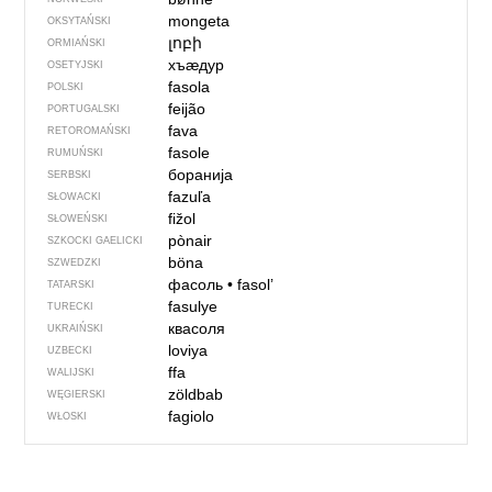
mongeta
OKSYTAŃSKI
լոբի
ORMIAŃSKI
хъӕдур
OSETYJSKI
fasola
POLSKI
feijão
PORTUGALSKI
fava
RETOROMAŃSKI
fasole
RUMUŃSKI
боранија
SERBSKI
fazuľa
SŁOWACKI
fižol
SŁOWEŃSKI
pònair
SZKOCKI GAELICKI
böna
SZWEDZKI
фасоль
•
fasol’
TATARSKI
fasulye
TURECKI
квасоля
UKRAIŃSKI
loviya
UZBECKI
ffa
WALIJSKI
zöldbab
WĘGIERSKI
fagiolo
WŁOSKI