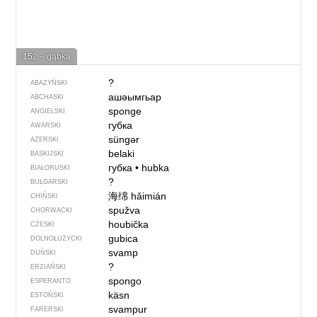
152 – gąbka
?
ABAZYŃSKI
ашәымгьар
ABCHASKI
sponge
ANGIELSKI
губка
AWARSKI
süngər
AZERSKI
belaki
BASKIJSKI
губка
•
hubka
BIAŁORUSKI
?
BUŁGARSKI
海绵
hǎimián
CHIŃSKI
spužva
CHORWACKI
houbička
CZESKI
gubica
DOLNOŁUŻYCKI
svamp
DUŃSKI
?
ERZIAŃSKI
spongo
ESPERANTO
käsn
ESTOŃSKI
svampur
FARERSKI