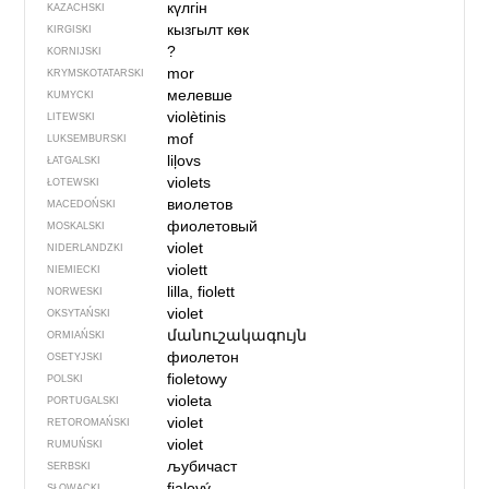
күлгін
KAZACHSKI
кызгылт көк
KIRGISKI
?
KORNIJSKI
mor
KRYMSKOTATARSKI
мелевше
KUMYCKI
violètinis
LITEWSKI
mof
LUKSEMBURSKI
liļovs
ŁATGALSKI
violets
ŁOTEWSKI
виолетов
MACEDOŃSKI
фиолетовый
MOSKALSKI
violet
NIDERLANDZKI
violett
NIEMIECKI
lilla, fiolett
NORWESKI
violet
OKSYTAŃSKI
մանուշակագույն
ORMIAŃSKI
фиолетон
OSETYJSKI
fioletowy
POLSKI
violeta
PORTUGALSKI
violet
RETOROMAŃSKI
violet
RUMUŃSKI
љубичаст
SERBSKI
fialový
SŁOWACKI