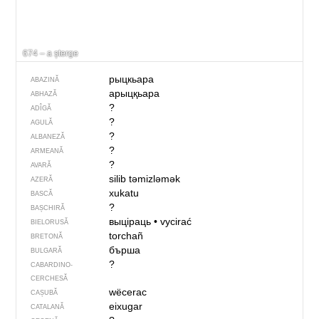
674 – a șterge
рыцкьара
ABAZINĂ
арыцқьара
ABHAZĂ
?
ADÎGĂ
?
AGULĂ
?
ALBANEZĂ
?
ARMEANĂ
?
AVARĂ
silib təmizləmək
AZERĂ
xukatu
BASCĂ
?
BAȘCHIRĂ
выціраць
•
vycirać
BIELORUSĂ
torchañ
BRETONĂ
бърша
BULGARĂ
?
CABARDINO-
CERCHESĂ
wëcerac
CAȘUBĂ
eixugar
CATALANĂ