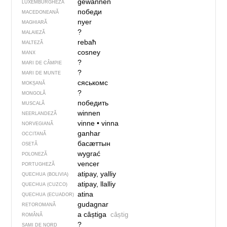
gewannen
LUXEMBURGHEZĂ
победи
MACEDONEANĂ
nyer
MAGHIARĂ
?
MALAIEZĂ
rebaħ
MALTEZĂ
cosney
MANX
?
MARI DE CÂMPIE
?
MARI DE MUNTE
сяськомс
MOKȘANĂ
?
MONGOLĂ
победить
MUSCALĂ
winnen
NEERLANDEZĂ
vinne
•
vinna
NORVEGIANĂ
ganhar
OCCITANĂ
басӕттын
OSETĂ
wygrać
POLONEZĂ
vencer
PORTUGHEZĂ
atipay, yalliy
QUECHUA (BOLIVIA)
atipay, llalliy
QUECHUA (CUZCO)
atina
QUECHUA (ECUADOR)
gudagnar
RETOROMANĂ
a câștiga
câștig
ROMÂNĂ
?
SAMI DE NORD