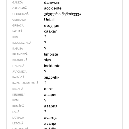
damwain
GALEZĂ
accidente
GALICIANĂ
უბედური შემთხვევა
GEORGIANĂ
Unfall
GERMANĂ
ατύχημα
GREACĂ
саахал
IAKUTĂ
?
IDIȘ
?
INDONEZIANĂ
?
INGUȘĂ
timpiste
IRLANDEZĂ
slys
ISLANDEZĂ
incidente
ITALIANĂ
?
JAPONEZĂ
эвдрлһн
KALMÎCĂ
?
KARACIAI-BALCARĂ
апат
KAZAHĂ
авария
KIRGHIZĂ
?
KOMI
авария
KUMÂCĂ
?
LACĂ
avareja
LATGALĂ
avārija
LETONĂ