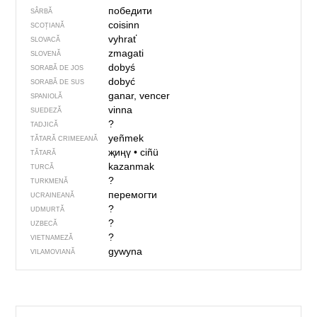
победити
SÂRBĂ
coisinn
SCOȚIANĂ
vyhrať
SLOVACĂ
zmagati
SLOVENĂ
dobyś
SORABĂ DE JOS
dobyć
SORABĂ DE SUS
ganar, vencer
SPANIOLĂ
vinna
SUEDEZĂ
?
TADJICĂ
yeñmek
TĂTARĂ CRIMEEANĂ
җиңү
•
ciñü
TĂTARĂ
kazanmak
TURCĂ
?
TURKMENĂ
перемогти
UCRAINEANĂ
?
UDMURTĂ
?
UZBECĂ
?
VIETNAMEZĂ
gywyna
VILAMOVIANĂ