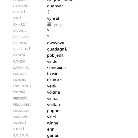
CAȘUBĂ
guanyar
CATALANĂ
?
CECENĂ
vyhrát
CEHĂ
赢
yíng
CHINEZĂ
?
CIUVAȘĂ
?
COREEANĂ
gwaynya
CORNICĂ
guadagnà
CORSICANĂ
pobijediti
CROATĂ
vinde
DANEZĂ
чедиикес
DARGHINĂ
to win
ENGLEZĂ
изнямс
ERZIANĂ
venki
ESPERANTO
võitma
ESTONĂ
vinna
FEROEZĂ
voittaa
FINLANDEZĂ
gagner
FRANCEZĂ
vinci
FRIULANĂ
winne
FRIZONĂ
ennill
GALEZĂ
gañar
GALICIANĂ