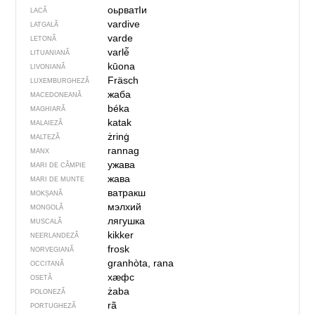
оьрватIи
LACĂ
vardive
LATGALĂ
varde
LETONĂ
varlė̃
LITUANIANĂ
kūona
LIVONIANĂ
Fräsch
LUXEMBURGHEZĂ
жаба
MACEDONEANĂ
béka
MAGHIARĂ
katak
MALAIEZĂ
żrinġ
MALTEZĂ
rannag
MANX
ужава
MARI DE CÂMPIE
жава
MARI DE MUNTE
ватракш
MOKȘANĂ
мэлхий
MONGOLĂ
лягушка
MUSCALĂ
kikker
NEERLANDEZĂ
frosk
NORVEGIANĂ
granhòta, rana
OCCITANĂ
хӕфс
OSETĂ
żaba
POLONEZĂ
rã
PORTUGHEZĂ