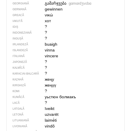
გამარჯვება
gɑmɑrdʒvɛbɑ
GEORGIANĂ
gewinnen
GERMANĂ
νικώ
GREACĂ
хот
IAKUTĂ
?
IDIȘ
?
INDONEZIANĂ
?
INGUȘĂ
buaigh
IRLANDEZĂ
vinna
ISLANDEZĂ
vincere
ITALIANĂ
?
JAPONEZĂ
?
KALMÎCĂ
?
KARACIAI-BALCARĂ
жеңу
KAZAHĂ
жеңүү
KIRGHIZĂ
?
KOMI
уьстюн болмакъ
KUMÂCĂ
?
LACĂ
īveikt
LATGALĂ
uzvarēt
LETONĂ
laimė́ti
LITUANIANĂ
vindõ
LIVONIANĂ