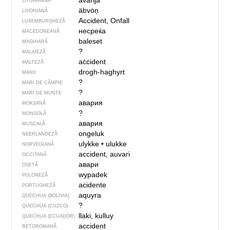
avãrija
LITUANIANĂ
äbvȯņ
LIVONIANĂ
Accident, Onfall
LUXEMBURGHEZĂ
несреќа
MACEDONEANĂ
baleset
MAGHIARĂ
?
MALAIEZĂ
aċċident
MALTEZĂ
drogh-haghyrt
MANX
?
MARI DE CÂMPIE
?
MARI DE MUNTE
авария
MOKȘANĂ
?
MONGOLĂ
авария
MUSCALĂ
ongeluk
NEERLANDEZĂ
ulykke
•
ulukke
NORVEGIANĂ
accident, auvari
OCCITANĂ
авари
OSETĂ
wypadek
POLONEZĂ
acidente
PORTUGHEZĂ
aquyra
QUECHUA (BOLIVIA)
?
QUECHUA (CUZCO)
llaki, kulluy
QUECHUA (ECUADOR)
accident
RETOROMANĂ