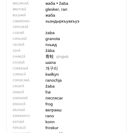
жаба
•
žaba
BIELORUSĂ
glesker, ran
BRETONĂ
жаба
BULGARĂ
хьэндыркъуакъуэ
CABARDINO-
CERCHESĂ
żaba
CAȘUBĂ
granota
CATALANĂ
пхьид
CECENĂ
žába
CEHĂ
青蛙
qīngwā
CHINEZĂ
шапа
CIUVAȘĂ
개구리
COREEANĂ
kwilkyn
CORNICĂ
ranochja
CORSICANĂ
žaba
CROATĂ
frø
DANEZĂ
пяспясаг
DARGHINĂ
frog
ENGLEZĂ
ватракш
ERZIANĂ
rano
ESPERANTO
konn
ESTONĂ
froskur
FEROEZĂ