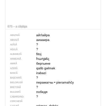
675 – a câștiga
айгIайра
ABAZINĂ
аиааира
ABHAZĂ
?
ADÎGĂ
?
AGULĂ
fitoj
ALBANEZĂ
հաղթել
ARMEANĂ
бергьине
AVARĂ
qalib gəlmək
AZERĂ
irabazi
BASCĂ
?
BAȘCHIRĂ
перамагчы
•
pieramahčy
BIELORUSĂ
?
BRETONĂ
победя
BULGARĂ
?
CABARDINO-
CERCHESĂ
wëgrac, dobëc