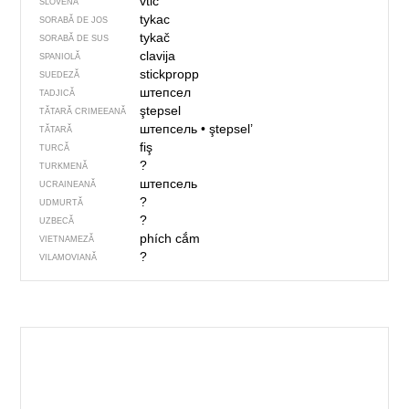
vtič
SLOVENĂ
tykac
SORABĂ DE JOS
tykač
SORABĂ DE SUS
clavija
SPANIOLĂ
stickpropp
SUEDEZĂ
штепсел
TADJICĂ
ştepsel
TĂTARĂ CRIMEEANĂ
штепсель
•
ştepsel’
TĂTARĂ
fiş
TURCĂ
?
TURKMENĂ
штепсель
UCRAINEANĂ
?
UDMURTĂ
?
UZBECĂ
phích cắm
VIETNAMEZĂ
?
VILAMOVIANĂ