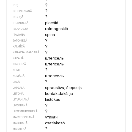
?
IDIȘ
?
INDONEZIANĂ
?
INGUȘĂ
plocóid
IRLANDEZĂ
rafmagnskló
ISLANDEZĂ
spina
ITALIANĂ
?
JAPONEZĂ
?
KALMÎCĂ
?
KARACIAI-BALCARĂ
штепсель
KAZAHĂ
штепсель
KIRGHIZĂ
?
KOMI
штепсель
KUMÂCĂ
?
LACĂ
spraustivs, štepceļs
LATGALĂ
kontaktdakšiņa
LETONĂ
kištùkas
LITUANIANĂ
?
LIVONIANĂ
?
LUXEMBURGHEZĂ
утикач
MACEDONEANĂ
csatlakozó
MAGHIARĂ
?
MALAIEZĂ