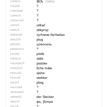
插头
chātóu
CHINEZĂ
?
CIUVAȘĂ
?
COREEANĂ
?
CORNICĂ
?
CORSICANĂ
utikač
CROATĂ
stikprop
DANEZĂ
хутIлизи бетIикIан
DARGHINĂ
plug
ENGLEZĂ
штепсель
ERZIANĂ
?
ESPERANTO
pistik
ESTONĂ
stikk
FEROEZĂ
pistoke
FINLANDEZĂ
fiche mâle
FRANCEZĂ
spine
FRIULANĂ
stekker
FRIZONĂ
plwg
GALEZĂ
?
GALICIANĂ
?
GEORGIANĂ
der Stecker
GERMANĂ
φις, βύσμα
GREACĂ
?
IAKUTĂ