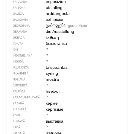
esposizion
FRIULANĂ
útstalling
FRIZONĂ
arddangosfa
GALEZĂ
exhibición
GALICIANĂ
გამოფენა
gɑmɔpʰɛnɑ
GEORGIANĂ
die Ausstellung
GERMANĂ
έκθεση
GREACĂ
быыстапка
IAKUTĂ
?
IDIȘ
?
INDONEZIANĂ
?
INGUȘĂ
taispeántas
IRLANDEZĂ
sýning
ISLANDEZĂ
mostra
ITALIANĂ
?
JAPONEZĂ
һәәхүл
KALMÎCĂ
?
KARACIAI-BALCARĂ
көрме
KAZAHĂ
көргөзмө
KIRGHIZĂ
?
KOMI
выставка
KUMÂCĂ
?
LACĂ
izstuode
LATGALĂ