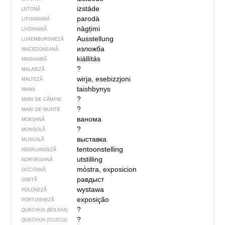
izstāde
LETONĂ
parodà
LITUANIANĂ
nägțimi
LIVONIANĂ
Ausstellung
LUXEMBURGHEZĂ
изложба
MACEDONEANĂ
kiállítás
MAGHIARĂ
?
MALAIEZĂ
wirja, esebizzjoni
MALTEZĂ
taishbynys
MANX
?
MARI DE CÂMPIE
?
MARI DE MUNTE
ванома
MOKȘANĂ
?
MONGOLĂ
выставка
MUSCALĂ
tentoonstelling
NEERLANDEZĂ
utstilling
NORVEGIANĂ
mòstra, exposicion
OCCITANĂ
равдыст
OSETĂ
wystawa
POLONEZĂ
exposição
PORTUGHEZĂ
?
QUECHUA (BOLIVIA)
?
QUECHUA (CUZCO)