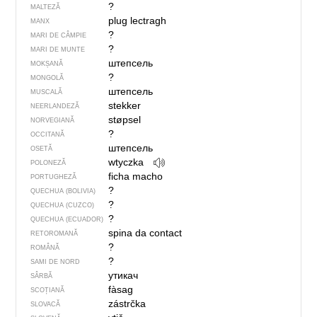
?
MALTEZĂ
plug lectragh
MANX
?
MARI DE CÂMPIE
?
MARI DE MUNTE
штепсель
MOKȘANĂ
?
MONGOLĂ
штепсель
MUSCALĂ
stekker
NEERLANDEZĂ
støpsel
NORVEGIANĂ
?
OCCITANĂ
штепсель
OSETĂ
wtyczka
POLONEZĂ
ficha macho
PORTUGHEZĂ
?
QUECHUA (BOLIVIA)
?
QUECHUA (CUZCO)
?
QUECHUA (ECUADOR)
spina da contact
RETOROMANĂ
?
ROMÂNĂ
?
SAMI DE NORD
утикач
SÂRBĂ
fàsag
SCOȚIANĂ
zástrčka
SLOVACĂ