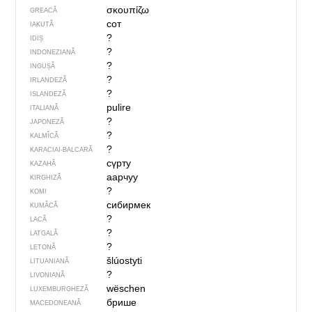
σκουπίζω
GREACĂ
сот
IAKUTĂ
?
IDIȘ
?
INDONEZIANĂ
?
INGUȘĂ
?
IRLANDEZĂ
?
ISLANDEZĂ
pulire
ITALIANĂ
?
JAPONEZĂ
?
KALMÎCĂ
?
KARACIAI-BALCARĂ
сүрту
KAZAHĂ
аарчуу
KIRGHIZĂ
?
KOMI
сибирмек
KUMÂCĂ
?
LACĂ
?
LATGALĂ
?
LETONĂ
šlúostyti
LITUANIANĂ
?
LIVONIANĂ
wëschen
LUXEMBURGHEZĂ
брише
MACEDONEANĂ