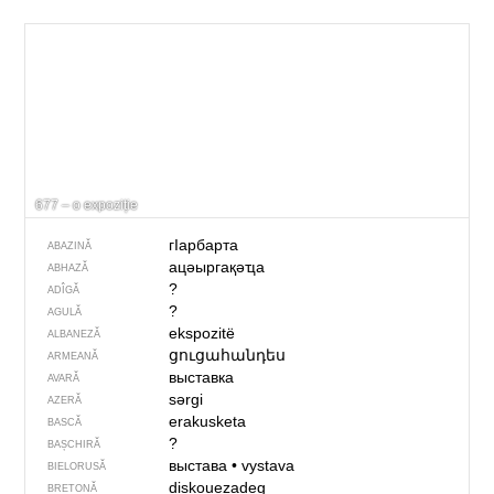
677 – o expoziție
гIарбарта
ABAZINĂ
ацәыргақәҵа
ABHAZĂ
?
ADÎGĂ
?
AGULĂ
ekspozitë
ALBANEZĂ
ցուցահանդես
ARMEANĂ
выставка
AVARĂ
sərgi
AZERĂ
erakusketa
BASCĂ
?
BAȘCHIRĂ
выстава
•
vystava
BIELORUSĂ
diskouezadeg
BRETONĂ