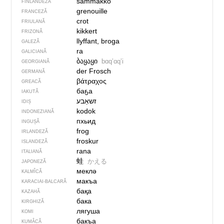
sammakko
FINLANDEZĂ
grenouille
FRANCEZĂ
crot
FRIULANĂ
kikkert
FRIZONĂ
llyffant, broga
GALEZĂ
ra
GALICIANĂ
ბაყაყი
bɑqʼɑqʼi
GEORGIANĂ
der Frosch
GERMANĂ
βάτραχος
GREACĂ
баҕа
IAKUTĂ
זשאַבע
IDIȘ
kodok
INDONEZIANĂ
пхьид
INGUȘĂ
frog
IRLANDEZĂ
froskur
ISLANDEZĂ
rana
ITALIANĂ
蛙
かえる
JAPONEZĂ
меклә
KALMÎCĂ
макъа
KARACIAI-BALCARĂ
бақа
KAZAHĂ
бака
KIRGHIZĂ
лягуша
KOMI
бакъа
KUMÂCĂ