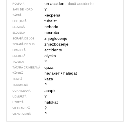
un accident
două accidente
ROMÂNĂ
?
SAMI DE NORD
несрећа
SÂRBĂ
tubaist
SCOȚIANĂ
nehoda
SLOVACĂ
nesreča
SLOVENĂ
znjeglucenje
SORABĂ DE JOS
znjezboženje
SORABĂ DE SUS
accidente
SPANIOLĂ
olycka
SUEDEZĂ
?
TADJICĂ
qaza
TĂTARĂ CRIMEEANĂ
һәлакәт
•
hälaqät
TĂTARĂ
kaza
TURCĂ
?
TURKMENĂ
аварія
UCRAINEANĂ
?
UDMURTĂ
halokat
UZBECĂ
?
VIETNAMEZĂ
?
VILAMOVIANĂ