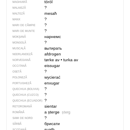
töröl
MAGHIARĂ
?
MALAIEZĂ
mesaħ
MALTEZĂ
?
MANX
?
MARI DE CÂMPIE
?
MARI DE MUNTE
нарнемс
MOKȘANĂ
?
MONGOLĂ
вытирать
MUSCALĂ
afdrogen
NEERLANDEZĂ
tørke av
•
turka av
NORVEGIANĂ
eissugar
OCCITANĂ
?
OSETĂ
wycierać
POLONEZĂ
enxugar
PORTUGHEZĂ
?
QUECHUA (BOLIVIA)
?
QUECHUA (CUZCO)
?
QUECHUA (ECUADOR)
sientar
RETOROMANĂ
a șterge
șterg
ROMÂNĂ
?
SAMI DE NORD
брисати
SÂRBĂ
suath
SCOȚIANĂ