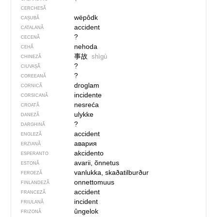
CERCHESĂ
wëpôdk
CAȘUBĂ
accident
CATALANĂ
?
CECENĂ
nehoda
CEHĂ
事故
shìgù
CHINEZĂ
?
CIUVAȘĂ
?
COREEANĂ
droglam
CORNICĂ
incidente
CORSICANĂ
nesreća
CROATĂ
ulykke
DANEZĂ
?
DARGHINĂ
accident
ENGLEZĂ
авария
ERZIANĂ
akcidento
ESPERANTO
avarii, õnnetus
ESTONĂ
vanlukka, skaðatilburður
FEROEZĂ
onnettomuus
FINLANDEZĂ
accident
FRANCEZĂ
incident
FRIULANĂ
ûngelok
FRIZONĂ