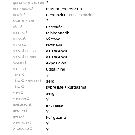
?
QUECHUA (ECUADOR)
mustra, exposiziun
RETOROMANĂ
o expoziție
două expoziții
ROMÂNĂ
?
SAMI DE NORD
изложба
SÂRBĂ
taisbeanadh
SCOȚIANĂ
výstava
SLOVACĂ
razstava
SLOVENĂ
wustajeńca
SORABĂ DE JOS
wustajeńca
SORABĂ DE SUS
exposición
SPANIOLĂ
utställning
SUEDEZĂ
?
TADJICĂ
sergi
TĂTARĂ CRIMEEANĂ
күргәзмә
•
kürgäzmä
TĂTARĂ
sergi
TURCĂ
?
TURKMENĂ
виставка
UCRAINEANĂ
?
UDMURTĂ
ko‘rgazma
UZBECĂ
?
VIETNAMEZĂ
?
VILAMOVIANĂ