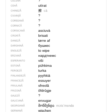
?
CECENĂ
utírat
CEHĂ
擦
cā
CHINEZĂ
?
CIUVAȘĂ
?
COREEANĂ
?
CORNICĂ
asciuvà
CORSICANĂ
brisati
CROATĂ
tørre af
DANEZĂ
бушкес
DARGHINĂ
to wipe
ENGLEZĂ
нардтнемс
ERZIANĂ
viŝi
ESPERANTO
pühkima
ESTONĂ
turka
FEROEZĂ
pyyhkiä
FINLANDEZĂ
essuyer
FRANCEZĂ
sfreolâ
FRIULANĂ
ôfdrûgje
FRIZONĂ
?
GALEZĂ
enxugar
GALICIANĂ
მოწმენდა
mɔtsʼmɛndɑ
GEORGIANĂ
wischen
GERMANĂ