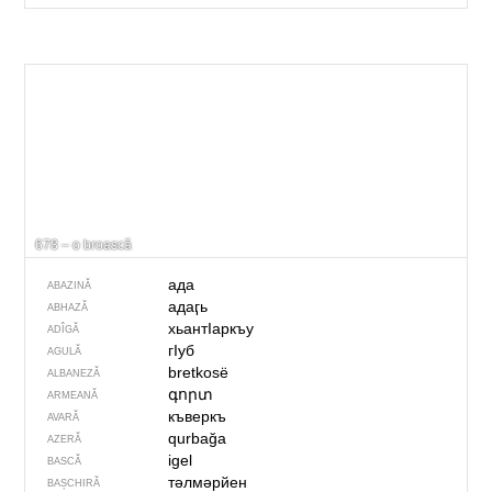
678 – o broască
ада
ABAZINĂ
адаӷь
ABHAZĂ
хьантIаркъу
ADÎGĂ
гIуб
AGULĂ
bretkosë
ALBANEZĂ
գորտ
ARMEANĂ
къверкъ
AVARĂ
qurbağa
AZERĂ
igel
BASCĂ
тәлмәрйен
BAȘCHIRĂ