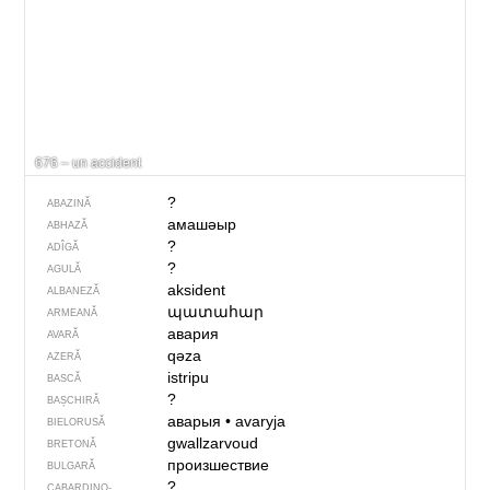
676 – un accident
?
ABAZINĂ
амашәыр
ABHAZĂ
?
ADÎGĂ
?
AGULĂ
aksident
ALBANEZĂ
պատահար
ARMEANĂ
авария
AVARĂ
qəza
AZERĂ
istripu
BASCĂ
?
BAȘCHIRĂ
аварыя
•
avaryja
BIELORUSĂ
gwallzarvoud
BRETONĂ
произшествие
BULGARĂ
?
CABARDINO-