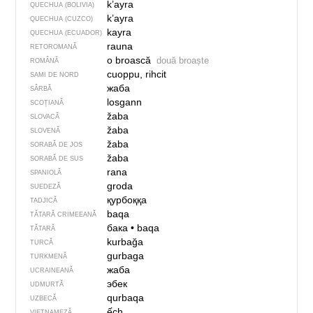
k’ayra
QUECHUA (BOLIVIA)
k’ayra
QUECHUA (CUZCO)
kayra
QUECHUA (ECUADOR)
rauna
RETOROMANĂ
o broască
două broaște
ROMÂNĂ
cuoppu, rihcit
SAMI DE NORD
жаба
SÂRBĂ
losgann
SCOȚIANĂ
žaba
SLOVACĂ
žaba
SLOVENĂ
žaba
SORABĂ DE JOS
žaba
SORABĂ DE SUS
rana
SPANIOLĂ
groda
SUEDEZĂ
қурбоққа
TADJICĂ
baqa
TĂTARĂ CRIMEEANĂ
бака
•
baqa
TĂTARĂ
kurbağa
TURCĂ
gurbaga
TURKMENĂ
жаба
UCRAINEANĂ
эбек
UDMURTĂ
qurbaqa
UZBECĂ
ếch
VIETNAMEZĂ