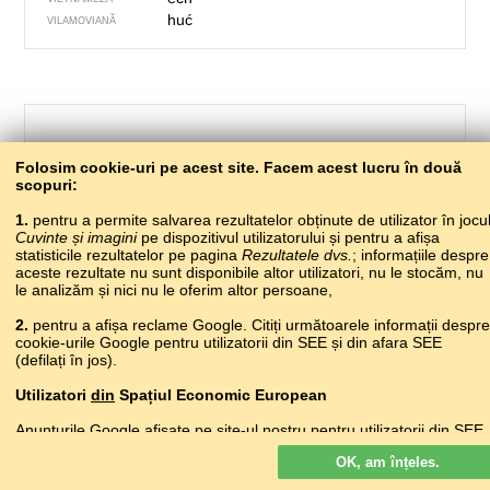
huć
VILAMOVIANĂ
Folosim cookie-uri pe acest site. Facem acest lucru în două
scopuri:
1.
pentru a permite salvarea rezultatelor obținute de utilizator în jocu
Cuvinte și imagini
pe dispozitivul utilizatorului și pentru a afișa
statisticile rezultatelor pe pagina
Rezultatele dvs.
; informațiile despre
aceste rezultate nu sunt disponibile altor utilizatori, nu le stocăm, nu
679 – o interdicție
le analizăm și nici nu le oferim altor persoane,
мырхвитра, пырасра
2.
pentru a afișa reclame Google. Citiți următoarele informații despre
ABAZINĂ
cookie-urile Google pentru utilizatorii din SEE și din afara SEE
ақәиҭымтәра
ABHAZĂ
(defilați în jos).
?
ADÎGĂ
?
AGULĂ
Utilizatori
din
Spațiul Economic European
ndalim
ALBANEZĂ
Anunțurile Google afișate pe site-ul nostru pentru utilizatorii din SEE
արգելք
ARMEANĂ
nu
sunt personalizate. Deși aceste anunțuri nu folosesc module
гьукъи
AVARĂ
OK, am înțeles.
cookie pentru personalizarea anunțurilor, ele folosesc module cookie
qadağan
AZERĂ
pentru a permite limitarea frecvenței, raportarea agregată a