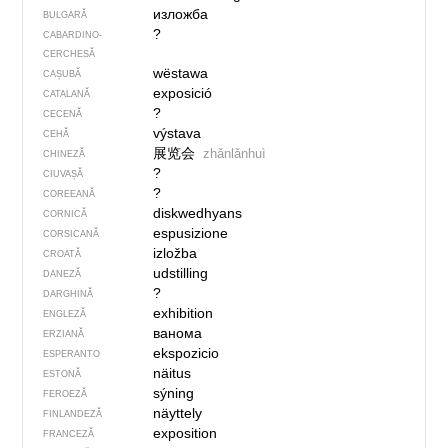
изложба
BULGARĂ
?
CABARDINO-
CERCHESĂ
wëstawa
CAȘUBĂ
exposició
CATALANĂ
?
CECENĂ
výstava
CEHĂ
展览会
zhǎnlǎnhuì
CHINEZĂ
?
CIUVAȘĂ
?
COREEANĂ
diskwedhyans
CORNICĂ
espusizione
CORSICANĂ
izložba
CROATĂ
udstilling
DANEZĂ
?
DARGHINĂ
exhibition
ENGLEZĂ
ванома
ERZIANĂ
ekspozicio
ESPERANTO
näitus
ESTONĂ
sýning
FEROEZĂ
näyttely
FINLANDEZĂ
exposition
FRANCEZĂ