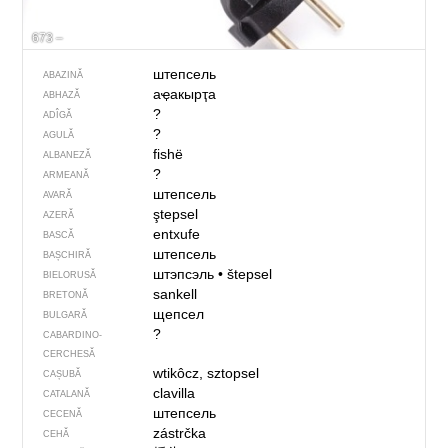
673 –
штепсель
ABAZINĂ
аҿакырҭа
ABHAZĂ
?
ADÎGĂ
?
AGULĂ
fishë
ALBANEZĂ
?
ARMEANĂ
штепсель
AVARĂ
ştepsel
AZERĂ
entxufe
BASCĂ
штепсель
BAȘCHIRĂ
штэпсэль
•
štepsel
BIELORUSĂ
sankell
BRETONĂ
щепсел
BULGARĂ
?
CABARDINO-
CERCHESĂ
wtikôcz, sztopsel
CAȘUBĂ
clavilla
CATALANĂ
штепсель
CECENĂ
zástrčka
CEHĂ