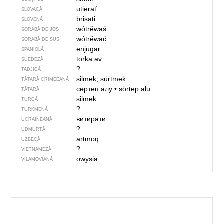
utierať
SLOVACĂ
brisati
SLOVENĂ
wótrěwaś
SORABĂ DE JOS
wótrěwać
SORABĂ DE SUS
enjugar
SPANIOLĂ
torka av
SUEDEZĂ
?
TADJICĂ
silmek, sürtmek
TĂTARĂ CRIMEEANĂ
сөртеп алу
•
sörtep alu
TĂTARĂ
silmek
TURCĂ
?
TURKMENĂ
витирати
UCRAINEANĂ
?
UDMURTĂ
artmoq
UZBECĂ
?
VIETNAMEZĂ
owysia
VILAMOVIANĂ