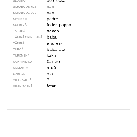
oče, očka
SLOVENĂ
nan
SORABĂ DE JOS
nan
SORABĂ DE SUS
padre
SPANIOLĂ
fader, pappa
SUEDEZĂ
падар
TADJICĂ
baba
TĂTARĂ CRIMEEANĂ
ата, әти
TĂTARĂ
baba, ata
TURCĂ
kaka
TURKMENĂ
батько
UCRAINEANĂ
атай
UDMURTĂ
ota
UZBECĂ
?
VIETNAMEZĂ
foter
VILAMOVIANĂ