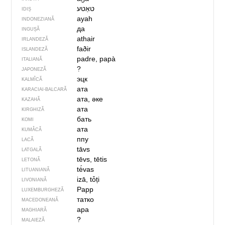
IDIȘ
ayah
INDONEZIANĂ
да
INGUȘĂ
athair
IRLANDEZĂ
faðir
ISLANDEZĂ
padre, papà
ITALIANĂ
?
JAPONEZĂ
эцк
KALMÎCĂ
ата
KARACIAI-BALCARĂ
ата, әке
KAZAHĂ
ата
KIRGHIZĂ
бать
KOMI
ата
KUMÂCĂ
ппу
LACĂ
tāvs
LATGALĂ
tēvs, tētis
LETONĂ
tė́vas
LITUANIANĂ
izā, tȱți
LIVONIANĂ
Papp
LUXEMBURGHEZĂ
татко
MACEDONEANĂ
apa
MAGHIARĂ
?
MALAIEZĂ