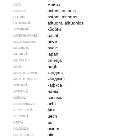
мяйва
LACĂ
ostoni, ostonis
LATGALĂ
astoņi, astoņas
LETONĂ
aštuonì, aštúonios
LITUANIANĂ
kȱdõks
LIVONIANĂ
aacht
LUXEMBURGHEZĂ
осум
MACEDONEANĂ
nyolc
MAGHIARĂ
lapan
MALAIEZĂ
tmienja
MALTEZĂ
hoght
MANX
кандаш
MARI DE CÂMPIE
кӓндакш
MARI DE MUNTE
кафкса
MOKȘANĂ
найм
MONGOLĂ
восемь
MUSCALĂ
acht
NEERLANDEZĂ
åtte
NORVEGIANĂ
uèch
OCCITANĂ
аст
OSETĂ
osiem
POLONEZĂ
oito
PORTUGHEZĂ