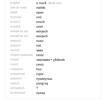
o nucă
două nuci
ROMÂNĂ
niehtti
SAMI DE NORD
орах
SÂRBĂ
cnò
SCOȚIANĂ
orech
SLOVACĂ
oreh
SLOVENĂ
wórjech
SORABĂ DE JOS
worjech
SORABĂ DE SUS
nuez
SPANIOLĂ
nöt
SUEDEZĂ
ҷавз
TADJICĂ
ceviz
TĂTARĂ CRIMEEANĂ
чикләвек
•
çiklävek
TĂTARĂ
ceviz
TURCĂ
hoz
TURKMENĂ
горіх
UCRAINEANĂ
пушмульы
UDMURTĂ
yong‘oq
UZBECĂ
?
VIETNAMEZĂ
nyssa
VILAMOVIANĂ