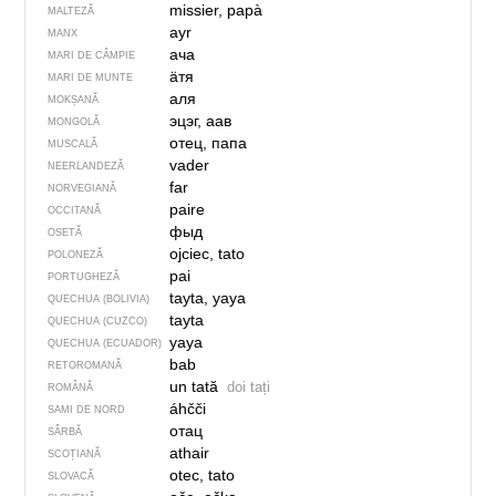
missier, papà
MALTEZĂ
ayr
MANX
ача
MARI DE CÂMPIE
ӓтя
MARI DE MUNTE
аля
MOKȘANĂ
эцэг, аав
MONGOLĂ
отец, папа
MUSCALĂ
vader
NEERLANDEZĂ
far
NORVEGIANĂ
paire
OCCITANĂ
фыд
OSETĂ
ojciec, tato
POLONEZĂ
pai
PORTUGHEZĂ
tayta, yaya
QUECHUA (BOLIVIA)
tayta
QUECHUA (CUZCO)
yaya
QUECHUA (ECUADOR)
bab
RETOROMANĂ
un tată
doi tați
ROMÂNĂ
áhčči
SAMI DE NORD
отац
SÂRBĂ
athair
SCOȚIANĂ
otec, tato
SLOVACĂ