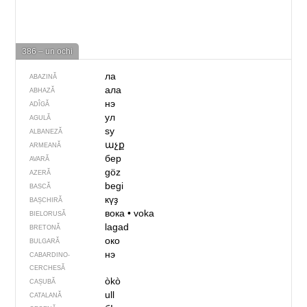
386 – un ochi
ла
ABAZINĂ
ала
ABHAZĂ
нэ
ADÎGĂ
ул
AGULĂ
sy
ALBANEZĂ
աչք
ARMEANĂ
бер
AVARĂ
göz
AZERĂ
begi
BASCĂ
күҙ
BAȘCHIRĂ
вока
•
voka
BIELORUSĂ
lagad
BRETONĂ
око
BULGARĂ
нэ
CABARDINO-
CERCHESĂ
òkò
CAȘUBĂ
ull
CATALANĂ