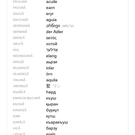
acuile
FRIULANĂ
earn
FRIZONĂ
eryr
GALEZĂ
aguia
GALICIANĂ
არწივი
ɑrtsʼivi
GEORGIANĂ
der Adler
GERMANĂ
αετός
GREACĂ
хотой
IAKUTĂ
IDIȘ
elang
INDONEZIANĂ
аьрзи
INGUȘĂ
iolar
IRLANDEZĂ
örn
ISLANDEZĂ
aquila
ITALIANĂ
鷲
ワシ
JAPONEZĂ
һәрд
KALMÎCĂ
къуш
KARACIAI-BALCARĂ
қыран
KAZAHĂ
бүркүт
KIRGHIZĂ
кутш
KOMI
къаракъуш
KUMÂCĂ
барзу
LACĂ
ereļs
LATGALĂ