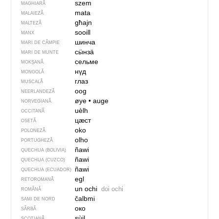
szem
MAGHIARĂ
mata
MALAIEZĂ
għajn
MALTEZĂ
sooill
MANX
шинча
MARI DE CÂMPIE
сӹнзӓ
MARI DE MUNTE
сельме
MOKȘANĂ
нүд
MONGOLĂ
глаз
MUSCALĂ
oog
NEERLANDEZĂ
øye
•
auge
NORVEGIANĂ
uèlh
OCCITANĂ
цӕст
OSETĂ
oko
POLONEZĂ
olho
PORTUGHEZĂ
ñawi
QUECHUA (BOLIVIA)
ñawi
QUECHUA (CUZCO)
ñawi
QUECHUA (ECUADOR)
egl
RETOROMANĂ
un ochi
doi ochi
ROMÂNĂ
čalbmi
SAMI DE NORD
око
SÂRBĂ
sùil
SCOȚIANĂ