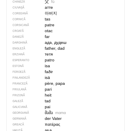
父
fù
CHINEZĂ
атте
CIUVAȘĂ
아버지
COREEANĂ
tas
CORNICĂ
patre
CORSICANĂ
otac
CROATĂ
far
DANEZĂ
ада, дудеш
DARGHINĂ
father, dad
ENGLEZĂ
тетя
ERZIANĂ
patro
ESPERANTO
isa
ESTONĂ
faðir
FEROEZĂ
isä
FINLANDEZĂ
père, papa
FRANCEZĂ
pari
FRIULANĂ
heit
FRIZONĂ
tad
GALEZĂ
pai
GALICIANĂ
მამა
mɑmɑ
GEORGIANĂ
der Vater
GERMANĂ
πατέρας
GREACĂ
аҕа
IAKUTĂ