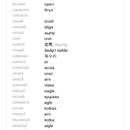
орел
BULGARĂ
бгъэ
CABARDINO-
CERCHESĂ
òrzéł
CAȘUBĂ
àliga
CATALANĂ
аьрзу
CECENĂ
orel
CEHĂ
老鹰
lǎoyīng
CHINEZĂ
ӑмӑрт кайӑк
CIUVAȘĂ
독수리
COREEANĂ
er
CORNICĂ
acula
CORSICANĂ
orao
CROATĂ
ørn
DANEZĂ
чIака
DARGHINĂ
eagle
ENGLEZĂ
куцькан
ERZIANĂ
aglo
ESPERANTO
kotkas
ESTONĂ
ørn
FEROEZĂ
kotka
FINLANDEZĂ
aigle
FRANCEZĂ