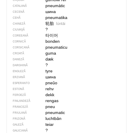
CAȘUBĂ
pneumàtic
CATALANĂ
шина
CECENĂ
pneumatika
CEHĂ
轮胎
lúntāi
CHINEZĂ
?
CIUVAȘĂ
타이어
COREEANĂ
bonden
CORNICĂ
pneumaticu
CORSICANĂ
guma
CROATĂ
dæk
DANEZĂ
?
DARGHINĂ
tyre
ENGLEZĂ
шина
ERZIANĂ
pneŭo
ESPERANTO
rehv
ESTONĂ
dekk
FEROEZĂ
rengas
FINLANDEZĂ
pneu
FRANCEZĂ
pneumatic
FRIULANĂ
luchtbân
FRIZONĂ
teiar
GALEZĂ
?
GALICIANĂ