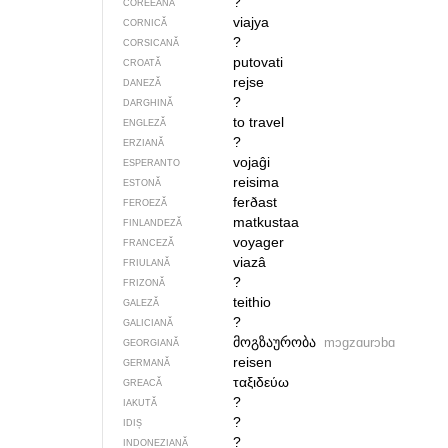
?
COREEANĂ
viajya
CORNICĂ
?
CORSICANĂ
putovati
CROATĂ
rejse
DANEZĂ
?
DARGHINĂ
to travel
ENGLEZĂ
?
ERZIANĂ
vojaĝi
ESPERANTO
reisima
ESTONĂ
ferðast
FEROEZĂ
matkustaa
FINLANDEZĂ
voyager
FRANCEZĂ
viazâ
FRIULANĂ
?
FRIZONĂ
teithio
GALEZĂ
?
GALICIANĂ
მოგზაურობა
mɔgzɑurɔbɑ
GEORGIANĂ
reisen
GERMANĂ
ταξιδεύω
GREACĂ
?
IAKUTĂ
?
IDIȘ
?
INDONEZIANĂ