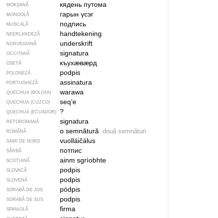
кядень путома
MOKȘANĂ
гарын үсэг
MONGOLĂ
подпись
MUSCALĂ
handtekening
NEERLANDEZĂ
underskrift
NORVEGIANĂ
signatura
OCCITANĂ
къухӕвӕрд
OSETĂ
podpis
POLONEZĂ
assinatura
PORTUGHEZĂ
warawa
QUECHUA (BOLIVIA)
seq’e
QUECHUA (CUZCO)
?
QUECHUA (ECUADOR)
signatura
RETOROMANĂ
o semnătură
două semnături
ROMÂNĂ
vuolláičálus
SAMI DE NORD
потпис
SÂRBĂ
ainm sgrìobhte
SCOȚIANĂ
podpis
SLOVACĂ
podpis
SLOVENĂ
pódpis
SORABĂ DE JOS
podpis
SORABĂ DE SUS
firma
SPANIOLĂ