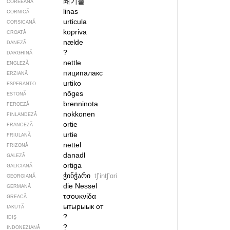
쐐기풀
COREEANĂ
linas
CORNICĂ
urticula
CORSICANĂ
kopriva
CROATĂ
nælde
DANEZĂ
?
DARGHINĂ
nettle
ENGLEZĂ
пиципалакс
ERZIANĂ
urtiko
ESPERANTO
nõges
ESTONĂ
brenninota
FEROEZĂ
nokkonen
FINLANDEZĂ
ortie
FRANCEZĂ
urtie
FRIULANĂ
nettel
FRIZONĂ
danadl
GALEZĂ
ortiga
GALICIANĂ
ჭინჭარი
tʃʼintʃʼɑri
GEORGIANĂ
die Nessel
GERMANĂ
τσουκνίδα
GREACĂ
ытырыык от
IAKUTĂ
?
IDIȘ
?
INDONEZIANĂ