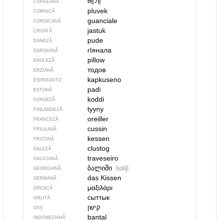
베개
COREEANĂ
pluvek
CORNICĂ
guanciale
CORSICANĂ
jastuk
CROATĂ
pude
DANEZĂ
гIянала
DARGHINĂ
pillow
ENGLEZĂ
тодов
ERZIANĂ
kapkuseno
ESPERANTO
padi
ESTONĂ
koddi
FEROEZĂ
tyyny
FINLANDEZĂ
oreiller
FRANCEZĂ
cussin
FRIULANĂ
kessen
FRIZONĂ
clustog
GALEZĂ
traveseiro
GALICIANĂ
ბალიში
bɑliʃi
GEORGIANĂ
das Kissen
GERMANĂ
μαξιλάρι
GREACĂ
сыттык
IAKUTĂ
IDIȘ
bantal
INDONEZIANĂ