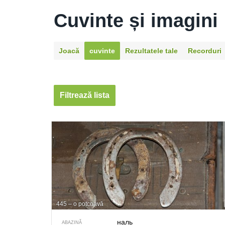
Cuvinte și imagini
Joacă
cuvinte
Rezultatele tale
Recorduri
Filtrează lista
445 – o potcoavă
наль
ABAZINĂ