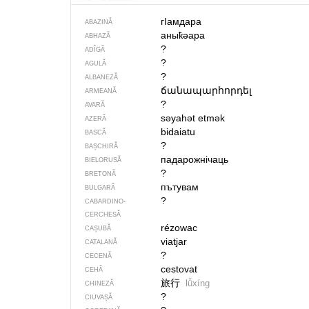
гIамдара
ABAZINĂ
аныҟәара
ABHAZĂ
?
ADÎGĂ
?
AGULĂ
?
ALBANEZĂ
ճանապարհորդել
ARMEANĂ
?
AVARĂ
səyahət etmək
AZERĂ
bidaiatu
BASCĂ
?
BAȘCHIRĂ
падарожнічаць
BIELORUSĂ
?
BRETONĂ
пътувам
BULGARĂ
?
CABARDINO-
CERCHESĂ
rézowac
CAȘUBĂ
viatjar
CATALANĂ
?
CECENĂ
cestovat
CEHĂ
旅行
lǚxíng
CHINEZĂ
?
CIUVAȘĂ