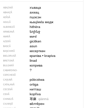
хъваца
ABAZINĂ
ахәац
ABHAZĂ
пшэсэн
ADÎGĂ
кьацIикIа медж
AGULĂ
hithëra
ALBANEZĂ
եղինջ
ARMEANĂ
мичI
AVARĂ
gicitkən
AZERĂ
asun
BASCĂ
кесерткән
BAȘCHIRĂ
крапіва
•
krapiva
BIELORUSĂ
linad
BRETONĂ
коприва
BULGARĂ
?
CABARDINO-
CERCHESĂ
pòkrzëwa
CAȘUBĂ
ortiga
CATALANĂ
нитташ
CECENĂ
kopřiva
CEHĂ
荨麻
qiánmá
CHINEZĂ
вӗлтӗрен
CIUVAȘĂ