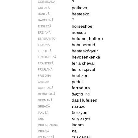
?
CORSICANĂ
potkova
CROATĂ
hestesko
DANEZĂ
?
DARGHINĂ
horseshoe
ENGLEZĂ
подков
ERZIANĂ
hufumo, huffero
ESPERANTO
hobuseraud
ESTONĂ
hestaskógvur
FEROEZĂ
hevosenkenkä
FINLANDEZĂ
fer à cheval
FRANCEZĂ
fier di cjaval
FRIULANĂ
hoefizer
FRIZONĂ
pedol
GALEZĂ
ferradura
GALICIANĂ
ნალი
nɑli
GEORGIANĂ
das Hufeisen
GERMANĂ
πέταλο
GREACĂ
боккуоп
IAKUTĂ
IDIȘ
ladam
INDONEZIANĂ
ла
INGUȘĂ
crú capaill
IRLANDEZĂ