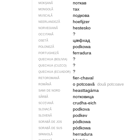
поткав
MOKȘANĂ
тах
MONGOLĂ
подкова
MUSCALĂ
hoefijzer
NEERLANDEZĂ
hestesko
NORVEGIANĂ
?
OCCITANĂ
цӕфхад
OSETĂ
podkowa
POLONEZĂ
ferradura
PORTUGHEZĂ
?
QUECHUA (BOLIVIA)
?
QUECHUA (CUZCO)
?
QUECHUA (ECUADOR)
fier-chaval
RETOROMANĂ
o potcoavă
două potcoave
ROMÂNĂ
heasttagáma
SAMI DE NORD
потковица
SÂRBĂ
crudha-eich
SCOȚIANĂ
podkova
SLOVACĂ
podkev
SLOVENĂ
pódkowa
SORABĂ DE JOS
pódkowa
SORABĂ DE SUS
herradura
SPANIOLĂ