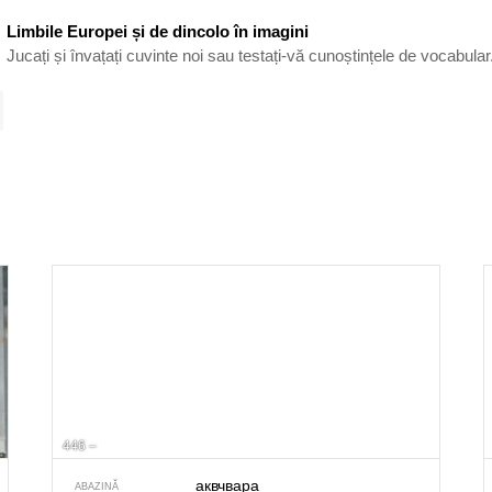
Limbile Europei și de dincolo în imagini
Jucați și învațați cuvinte noi sau testați-vă cunoștințele de vocabular
446 –
аквчвара
ABAZINĂ