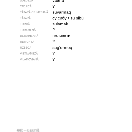
vattna
SUEDEZĂ
?
TADJICĂ
suvarmaq
TĂTARĂ CRIMEEANĂ
су сибү
•
su sibü
TĂTARĂ
sulamak
TURCĂ
?
TURKMENĂ
поливати
UCRAINEANĂ
?
UDMURTĂ
sug‘ormoq
UZBECĂ
?
VIETNAMEZĂ
?
VILAMOVIANĂ
449 – o pernă