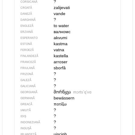
?
CORSICANĂ
zalijevati
CROATĂ
vande
DANEZĂ
?
DARGHINĂ
to water
ENGLEZĂ
валномс
ERZIANĂ
akvumi
ESPERANTO
kastma
ESTONĂ
vatna
FEROEZĂ
kastella
FINLANDEZĂ
arroser
FRANCEZĂ
sborfâ
FRIULANĂ
?
FRIZONĂ
?
GALEZĂ
?
GALICIANĂ
მორწყვა
mɔrtsʼqʼvɑ
GEORGIANĂ
bewässern
GERMANĂ
ποτίζω
GREACĂ
?
IAKUTĂ
?
IDIȘ
?
INDONEZIANĂ
?
INGUȘĂ
uiscigh
IRLANDEZĂ