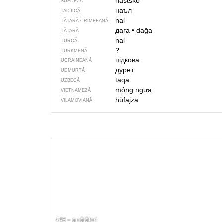
hästsko
SUEDEZĂ
наъл
TADJICĂ
nal
TĂTARĂ CRIMEEANĂ
дага
•
dağa
TĂTARĂ
nal
TURCĂ
?
TURKMENĂ
підкова
UCRAINEANĂ
дурет
UDMURTĂ
taqa
UZBECĂ
móng ngựa
VIETNAMEZĂ
hüfajza
VILAMOVIANĂ
448 – a călători