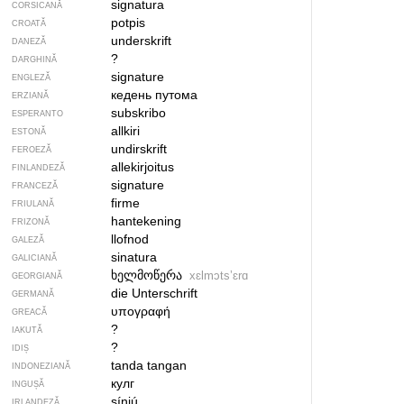
signatura
CORSICANĂ
potpis
CROATĂ
underskrift
DANEZĂ
?
DARGHINĂ
signature
ENGLEZĂ
кедень путома
ERZIANĂ
subskribo
ESPERANTO
allkiri
ESTONĂ
undirskrift
FEROEZĂ
allekirjoitus
FINLANDEZĂ
signature
FRANCEZĂ
firme
FRIULANĂ
hantekening
FRIZONĂ
llofnod
GALEZĂ
sinatura
GALICIANĂ
ხელმოწერა
xɛlmɔtsʼɛrɑ
GEORGIANĂ
die Unterschrift
GERMANĂ
υπογραφή
GREACĂ
?
IAKUTĂ
?
IDIȘ
tanda tangan
INDONEZIANĂ
кулг
INGUȘĂ
síniú
IRLANDEZĂ