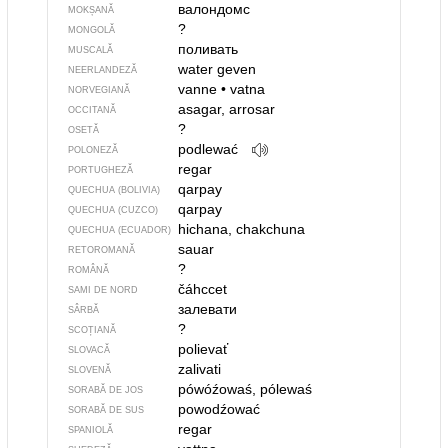
валондомс
MOKȘANĂ
?
MONGOLĂ
поливать
MUSCALĂ
water geven
NEERLANDEZĂ
vanne
•
vatna
NORVEGIANĂ
asagar, arrosar
OCCITANĂ
?
OSETĂ
podlewać
POLONEZĂ
regar
PORTUGHEZĂ
qarpay
QUECHUA (BOLIVIA)
qarpay
QUECHUA (CUZCO)
hichana, chakchuna
QUECHUA (ECUADOR)
sauar
RETOROMANĂ
?
ROMÂNĂ
čáhccet
SAMI DE NORD
залевати
SÂRBĂ
?
SCOȚIANĂ
polievať
SLOVACĂ
zalivati
SLOVENĂ
pówóźowaś, pólewaś
SORABĂ DE JOS
powodźować
SORABĂ DE SUS
regar
SPANIOLĂ