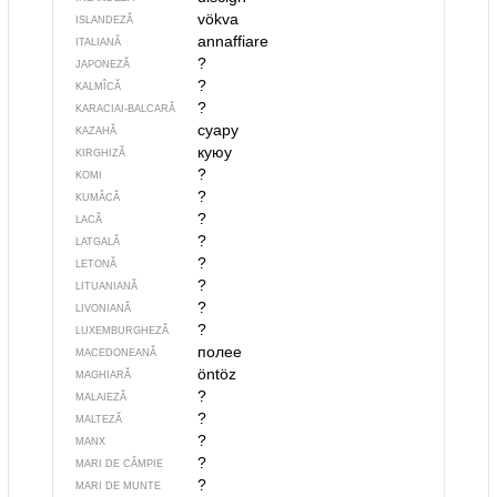
vökva
ISLANDEZĂ
annaffiare
ITALIANĂ
?
JAPONEZĂ
?
KALMÎCĂ
?
KARACIAI-BALCARĂ
суару
KAZAHĂ
куюу
KIRGHIZĂ
?
KOMI
?
KUMÂCĂ
?
LACĂ
?
LATGALĂ
?
LETONĂ
?
LITUANIANĂ
?
LIVONIANĂ
?
LUXEMBURGHEZĂ
полее
MACEDONEANĂ
öntöz
MAGHIARĂ
?
MALAIEZĂ
?
MALTEZĂ
?
MANX
?
MARI DE CÂMPIE
?
MARI DE MUNTE