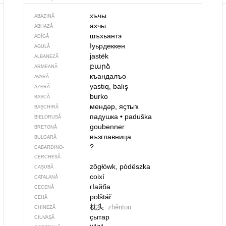
хъчы
ABAZINĂ
ахчы
ABHAZĂ
шъхьантэ
ADÎGĂ
Iуьрдеккен
AGULĂ
jastëk
ALBANEZĂ
բարձ
ARMEANĂ
къандалъо
AVARĂ
yastıq, balış
AZERĂ
burko
BASCĂ
мендәр, яҫтыҡ
BAȘCHIRĂ
падушка
•
paduška
BIELORUSĂ
goubenner
BRETONĂ
възглавница
BULGARĂ
?
CABARDINO-
CERCHESĂ
zôgłówk, pòdëszka
CAȘUBĂ
coixí
CATALANĂ
гIайба
CECENĂ
polštář
CEHĂ
枕头
zhěntou
CHINEZĂ
ҫытар
CIUVAȘĂ