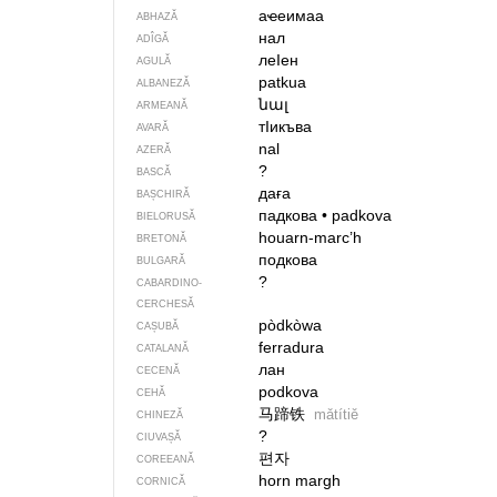
аҽеимаа
ABHAZĂ
нал
ADÎGĂ
леIен
AGULĂ
patkua
ALBANEZĂ
նալ
ARMEANĂ
тIикъва
AVARĂ
nal
AZERĂ
?
BASCĂ
даға
BAȘCHIRĂ
падкова
•
padkova
BIELORUSĂ
houarn-marc’h
BRETONĂ
подкова
BULGARĂ
?
CABARDINO-
CERCHESĂ
pòdkòwa
CAȘUBĂ
ferradura
CATALANĂ
лан
CECENĂ
podkova
CEHĂ
马蹄铁
mǎtítiě
CHINEZĂ
?
CIUVAȘĂ
편자
COREEANĂ
horn margh
CORNICĂ