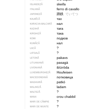
skeifa
ISLANDEZĂ
ferro di cavallo
ITALIANĂ
蹄鉄
ていてつ
JAPONEZĂ
тах
KALMÎCĂ
нал
KARACIAI-BALCARĂ
таға
KAZAHĂ
така
KIRGHIZĂ
подков
KOMI
нал
KUMÂCĂ
?
LACĂ
?
LATGALĂ
pakavs
LETONĂ
pasagà
LITUANIANĂ
ibīzrōda
LIVONIANĂ
Houfeisen
LUXEMBURGHEZĂ
потковица
MACEDONEANĂ
patkó
MAGHIARĂ
ladam
MALAIEZĂ
?
MALTEZĂ
crou chabbil
MANX
?
MARI DE CÂMPIE
?
MARI DE MUNTE