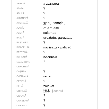
аҵаҭәара
ABHAZĂ
?
ADÎGĂ
?
AGULĂ
?
ALBANEZĂ
ջրել, ոռոգել
ARMEANĂ
лъалъазе
AVARĂ
sulamaq
AZERĂ
ureztatu, garaztatu
BASCĂ
?
BAȘCHIRĂ
паліваць
•
palivać
BIELORUSĂ
?
BRETONĂ
поливам
BULGARĂ
?
CABARDINO-
CERCHESĂ
?
CAȘUBĂ
regar
CATALANĂ
?
CECENĂ
zalévat
CEHĂ
浇水
jiāoshuǐ
CHINEZĂ
?
CIUVAȘĂ
?
COREEANĂ
?
CORNICĂ