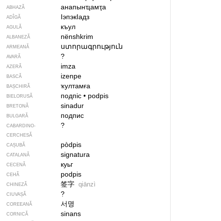
анапынҵамҭа
ABHAZĂ
IэпэкIадз
ADÎGĂ
къул
AGULĂ
nënshkrim
ALBANEZĂ
ստորագրություն
ARMEANĂ
?
AVARĂ
imza
AZERĂ
izenpe
BASCĂ
ҡултамға
BAȘCHIRĂ
подпіс
•
podpis
BIELORUSĂ
sinadur
BRETONĂ
подпис
BULGARĂ
?
CABARDINO-
CERCHESĂ
pòdpis
CAȘUBĂ
signatura
CATALANĂ
куьг
CECENĂ
podpis
CEHĂ
签字
qiānzì
CHINEZĂ
?
CIUVAȘĂ
서명
COREEANĂ
sinans
CORNICĂ