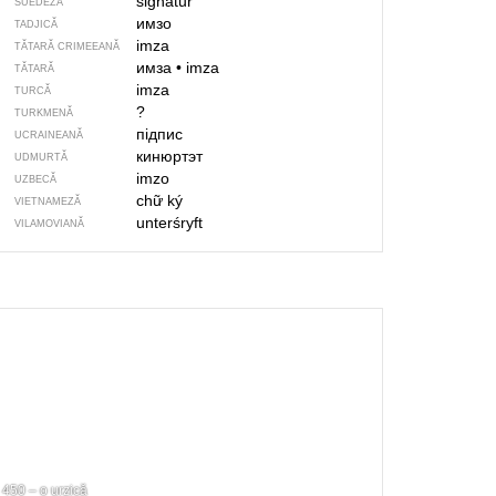
signatur
SUEDEZĂ
имзо
TADJICĂ
imza
TĂTARĂ CRIMEEANĂ
имза
•
imza
TĂTARĂ
imza
TURCĂ
?
TURKMENĂ
підпис
UCRAINEANĂ
кинюртэт
UDMURTĂ
imzo
UZBECĂ
chữ ký
VIETNAMEZĂ
unterśryft
VILAMOVIANĂ
450 – o urzică