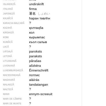
undirskrift
ISLANDEZĂ
firma
ITALIANĂ
署名
しょめい
JAPONEZĂ
һаран тәвлһн
KALMÎCĂ
?
KARACIAI-BALCARĂ
қолтаңба
KAZAHĂ
кол
KIRGHIZĂ
кырымпас
KOMI
къол салыв
KUMÂCĂ
?
LACĂ
paroksts
LATGALĂ
paraksts
LETONĂ
pãrašas
LITUANIANĂ
alīzkēra
LIVONIANĂ
Ënnerschrëft
LUXEMBURGHEZĂ
потпис
MACEDONEANĂ
aláírás
MAGHIARĂ
tandatangan
MALAIEZĂ
?
MALTEZĂ
ennym-screeuit
MANX
?
MARI DE CÂMPIE
?
MARI DE MUNTE