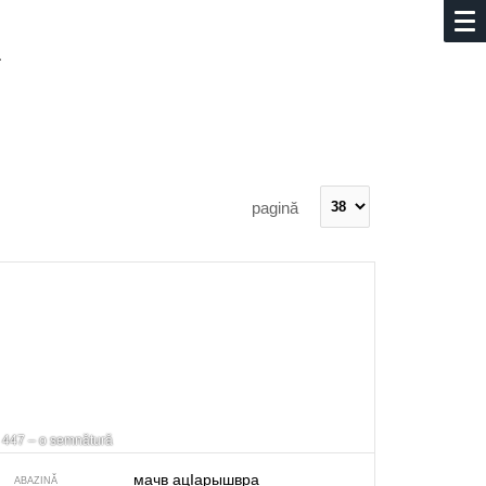
.
pagină
447 – o semnătură
мачв ацIарышвра
ABAZINĂ