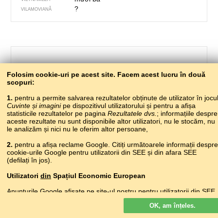
?
VILAMOVIANĂ
Folosim cookie-uri pe acest site. Facem acest lucru în două
o săptămână
scopuri:
1.
pentru a permite salvarea rezultatelor obținute de utilizator în jocu
Cuvinte și imagini
pe dispozitivul utilizatorului și pentru a afișa
statisticile rezultatelor pe pagina
Rezultatele dvs.
; informațiile despre
619
aceste rezultate nu sunt disponibile altor utilizatori, nu le stocăm, nu
le analizăm și nici nu le oferim altor persoane,
мчыбжьы, мчыбжьыкI
2.
pentru a afișa reclame Google. Citiți următoarele informații despre
ABAZINĂ
cookie-urile Google pentru utilizatorii din SEE și din afara SEE
амчыбжь
ABHAZĂ
(defilați în jos).
тхьамафэ
ADÎGĂ
хIефтта
AGULĂ
Utilizatori
din
Spațiul Economic European
javë
ALBANEZĂ
Anunțurile Google afișate pe site-ul nostru pentru utilizatorii din SEE
շաբաթ
ARMEANĂ
nu
sunt personalizate. Deși aceste anunțuri nu folosesc module
анкь
AVARĂ
OK, am înțeles.
cookie pentru personalizarea anunțurilor, ele folosesc module cookie
həftə
AZERĂ
pentru a permite limitarea frecvenței, raportarea agregată a