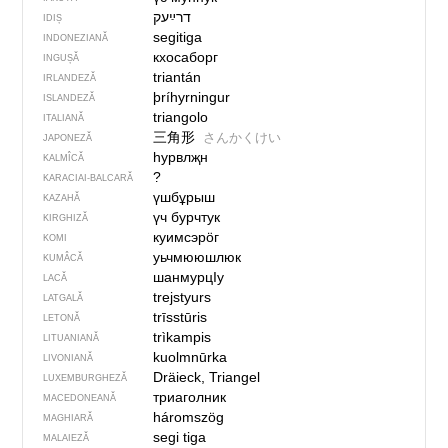
IDIȘ
segitiga
INDONEZIANĂ
кхосаборг
INGUȘĂ
triantán
IRLANDEZĂ
þríhyrningur
ISLANDEZĂ
triangolo
ITALIANĂ
三角形
さんかくけい
JAPONEZĂ
һурвлҗн
KALMÎCĂ
?
KARACIAI-BALCARĂ
үшбұрыш
KAZAHĂ
үч бурчтук
KIRGHIZĂ
куимсэрӧг
KOMI
уьчмююшлюк
KUMÂCĂ
шанмурцIу
LACĂ
trejstyurs
LATGALĂ
trīsstūris
LETONĂ
trìkampis
LITUANIANĂ
kuolmnūrka
LIVONIANĂ
Dräieck, Triangel
LUXEMBURGHEZĂ
триаголник
MACEDONEANĂ
háromszög
MAGHIARĂ
segi tiga
MALAIEZĂ