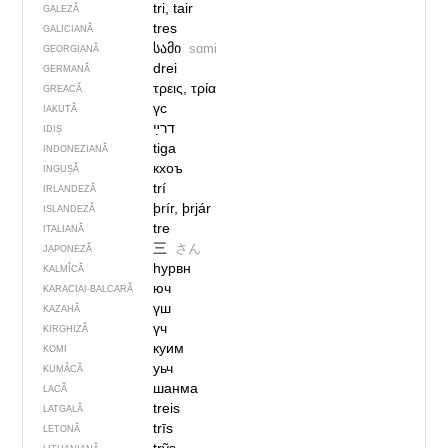
tri, tair
GALEZĂ
tres
GALICIANĂ
სამი
sɑmi
GEORGIANĂ
drei
GERMANĂ
τρεις, τρία
GREACĂ
үс
IAKUTĂ
IDIȘ
tiga
INDONEZIANĂ
кхоъ
INGUȘĂ
trí
IRLANDEZĂ
þrír, þrjár
ISLANDEZĂ
tre
ITALIANĂ
三
さん
JAPONEZĂ
һурвн
KALMÎCĂ
юч
KARACIAI-BALCARĂ
үш
KAZAHĂ
үч
KIRGHIZĂ
куим
KOMI
уьч
KUMÂCĂ
шанма
LACĂ
treis
LATGALĂ
trīs
LETONĂ