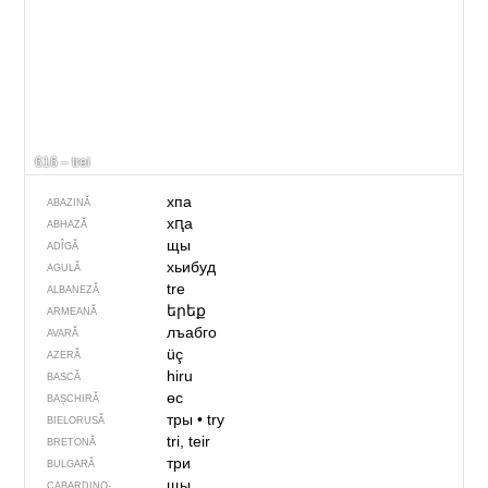
616 – trei
хпа
ABAZINĂ
хԥа
ABHAZĂ
щы
ADÎGĂ
хьибуд
AGULĂ
tre
ALBANEZĂ
երեք
ARMEANĂ
лъабго
AVARĂ
üç
AZERĂ
hiru
BASCĂ
өс
BAȘCHIRĂ
тры
•
try
BIELORUSĂ
tri, teir
BRETONĂ
три
BULGARĂ
щы
CABARDINO-