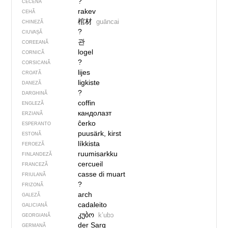
?
CECENĂ
rakev
CEHĂ
棺材
guāncai
CHINEZĂ
?
CIUVAȘĂ
관
COREEANĂ
logel
CORNICĂ
?
CORSICANĂ
lijes
CROATĂ
ligkiste
DANEZĂ
?
DARGHINĂ
coffin
ENGLEZĂ
кандолазт
ERZIANĂ
ĉerko
ESPERANTO
puusärk, kirst
ESTONĂ
líkkista
FEROEZĂ
ruumisarkku
FINLANDEZĂ
cercueil
FRANCEZĂ
casse di muart
FRIULANĂ
?
FRIZONĂ
arch
GALEZĂ
cadaleito
GALICIANĂ
კუბო
kʼubɔ
GEORGIANĂ
der Sarg
GERMANĂ