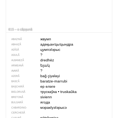
615 – o căpșună
жвумп
ABAZINĂ
адәқьанҵыҵындра
ABHAZĂ
цумпэIэрыс
ADÎGĂ
?
AGULĂ
dredhëz
ALBANEZĂ
ելակ
ARMEANĂ
?
AVARĂ
bağ çiyələyi
AZERĂ
baratze-marrubi
BASCĂ
ер еләге
BAȘCHIRĂ
трускаўка
•
truskaŭka
BIELORUSĂ
sivienn
BRETONĂ
ягода
BULGARĂ
мэракIуэIэрысэ
CABARDINO-
CERCHESĂ
pòtrôwnica