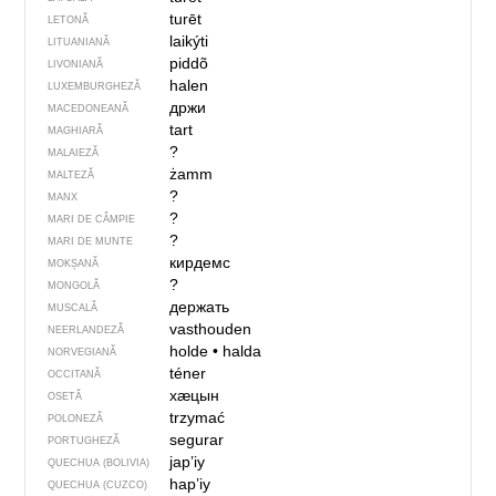
turēt
LETONĂ
laikýti
LITUANIANĂ
piddõ
LIVONIANĂ
halen
LUXEMBURGHEZĂ
држи
MACEDONEANĂ
tart
MAGHIARĂ
?
MALAIEZĂ
żamm
MALTEZĂ
?
MANX
?
MARI DE CÂMPIE
?
MARI DE MUNTE
кирдемс
MOKȘANĂ
?
MONGOLĂ
держать
MUSCALĂ
vasthouden
NEERLANDEZĂ
holde
•
halda
NORVEGIANĂ
téner
OCCITANĂ
хӕцын
OSETĂ
trzymać
POLONEZĂ
segurar
PORTUGHEZĂ
jap’iy
QUECHUA (BOLIVIA)
hap’iy
QUECHUA (CUZCO)