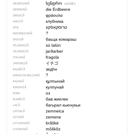
ხენდრო
xɛndrɔ
GEORGIANĂ
die Erdbeere
GERMANĂ
φράουλα
GREACĂ
клубника
IAKUTĂ
טרוסקאַפֿקע
IDIȘ
?
INDONEZIANĂ
баьца комараш
INGUȘĂ
sú talún
IRLANDEZĂ
jarðarber
ISLANDEZĂ
fragola
ITALIANĂ
イチゴ
JAPONEZĂ
зедһн
KALMÎCĂ
?
KARACIAI-BALCARĂ
құлпынай
KAZAHĂ
кулпунай
KIRGHIZĂ
оз
KOMI
бав жиелек
KUMÂCĂ
багьрал кьюнукьи
LACĂ
zemneica
LATGALĂ
zemene
LETONĂ
brãškė
LITUANIANĂ
mȱškõz
LIVONIANĂ