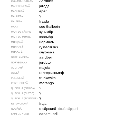
Äerdbier
LUXEMBURGHEZĂ
јагода
MACEDONEANĂ
eper
MAGHIARĂ
?
MALAIEZĂ
frawla
MALTEZĂ
soo thallooin
MANX
кугымӧр
MARI DE CÂMPIE
когомӧр
MARI DE MUNTE
нормаль
MOKȘANĂ
гүзээлзгэнэ
MONGOLĂ
клубника
MUSCALĂ
aardbei
NEERLANDEZĂ
jordbær
NORVEGIANĂ
majofa
OCCITANĂ
галӕрыскъӕф
OSETĂ
truskawka
POLONEZĂ
morango
PORTUGHEZĂ
?
QUECHUA (BOLIVIA)
?
QUECHUA (CUZCO)
?
QUECHUA (ECUADOR)
fraja
RETOROMANĂ
o căpșună
două căpșuni
ROMÂNĂ
eanamuorji
SAMI DE NORD