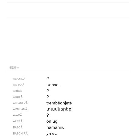
618 –
?
ABAZINĂ
жәаха
ABHAZĂ
?
ADÎGĂ
?
AGULĂ
trembëdhjetë
ALBANEZĂ
տասներեք
ARMEANĂ
?
AVARĂ
on üç
AZERĂ
hamahiru
BASCĂ
ун өс
BAȘCHIRĂ