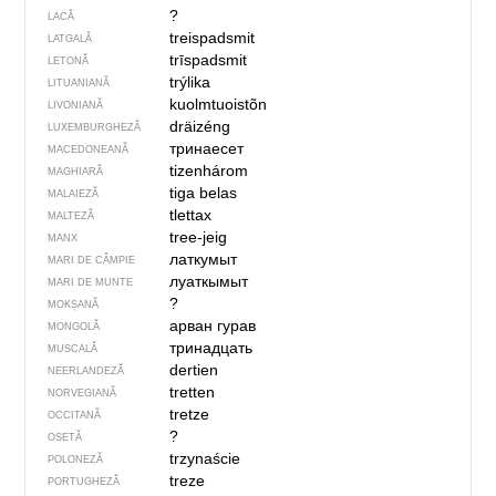
?
LACĂ
treispadsmit
LATGALĂ
trīspadsmit
LETONĂ
trýlika
LITUANIANĂ
kuolmtuoistõn
LIVONIANĂ
dräizéng
LUXEMBURGHEZĂ
тринаесет
MACEDONEANĂ
tizenhárom
MAGHIARĂ
tiga belas
MALAIEZĂ
tlettax
MALTEZĂ
tree-jeig
MANX
латкумыт
MARI DE CÂMPIE
луаткымыт
MARI DE MUNTE
?
MOKȘANĂ
арван гурав
MONGOLĂ
тринадцать
MUSCALĂ
dertien
NEERLANDEZĂ
tretten
NORVEGIANĂ
tretze
OCCITANĂ
?
OSETĂ
trzynaście
POLONEZĂ
treze
PORTUGHEZĂ