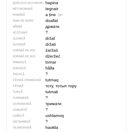
hapina
QUECHUA (ECUADOR)
tegnair
RETOROMANĂ
a ține
țin
ROMÂNĂ
doallat
SAMI DE NORD
држати
SÂRBĂ
?
SCOȚIANĂ
držať
SLOVACĂ
držati
SLOVENĂ
źaržaś
SORABĂ DE JOS
dźeržeć
SORABĂ DE SUS
tomar
SPANIOLĂ
hålla
SUEDEZĂ
?
TADJICĂ
tutmaq
TĂTARĂ CRIMEEANĂ
тоту, тотып тору
TĂTARĂ
tutmak
TURCĂ
?
TURKMENĂ
тримати
UCRAINEANĂ
?
UDMURTĂ
ushlamoq
UZBECĂ
?
VIETNAMEZĂ
haołda
VILAMOVIANĂ