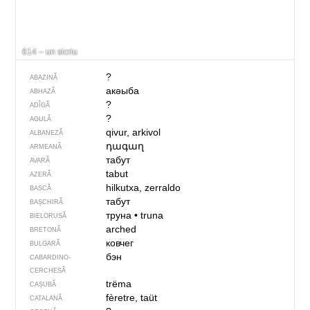
614 – un sicriu
?
ABAZINĂ
акәыба
ABHAZĂ
?
ADÎGĂ
?
AGULĂ
qivur, arkivol
ALBANEZĂ
դագաղ
ARMEANĂ
табут
AVARĂ
tabut
AZERĂ
hilkutxa, zerraldo
BASCĂ
табут
BAȘCHIRĂ
труна
•
truna
BIELORUSĂ
arched
BRETONĂ
ковчег
BULGARĂ
бэн
CABARDINO-
CERCHESĂ
trëma
CAȘUBĂ
fèretre, taüt
CATALANĂ