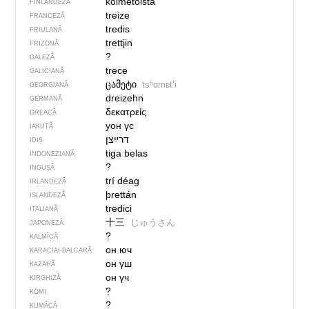
kolmetoista
FINLANDEZĂ
treize
FRANCEZĂ
tredis
FRIULANĂ
trettjin
FRIZONĂ
?
GALEZĂ
trece
GALICIANĂ
ცამეტი
tsʰɑmɛtʼi
GEORGIANĂ
dreizehn
GERMANĂ
δεκατρείς
GREACĂ
уон үс
IAKUTĂ
דרײַצן
IDIȘ
tiga belas
INDONEZIANĂ
?
INGUȘĂ
trí déag
IRLANDEZĂ
þrettán
ISLANDEZĂ
tredici
ITALIANĂ
十三
じゅうさん
JAPONEZĂ
?
KALMÎCĂ
он юч
KARACIAI-BALCARĂ
он үш
KAZAHĂ
он үч
KIRGHIZĂ
?
KOMI
?
KUMÂCĂ