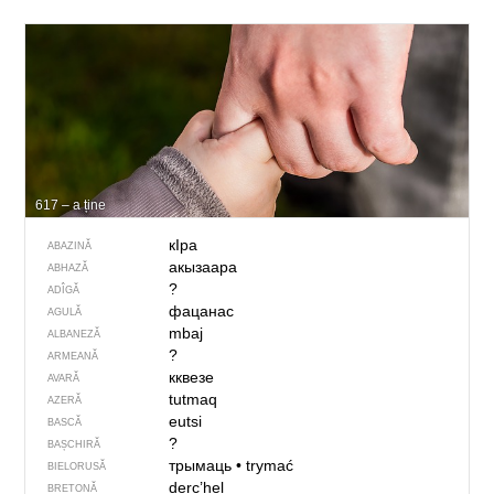
617 – a ține
кIра
ABAZINĂ
акызаара
ABHAZĂ
?
ADÎGĂ
фацанас
AGULĂ
mbaj
ALBANEZĂ
?
ARMEANĂ
кквезе
AVARĂ
tutmaq
AZERĂ
eutsi
BASCĂ
?
BAȘCHIRĂ
трымаць
•
trymać
BIELORUSĂ
derc’hel
BRETONĂ