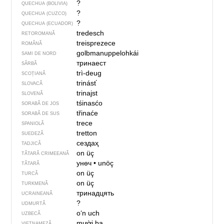
?
QUECHUA (BOLIVIA)
?
QUECHUA (CUZCO)
?
QUECHUA (ECUADOR)
tredesch
RETOROMANĂ
treisprezece
ROMÂNĂ
golbmanuppelohkái
SAMI DE NORD
тринаест
SÂRBĂ
trì-deug
SCOȚIANĂ
trinásť
SLOVACĂ
trinajst
SLOVENĂ
tśinasćo
SORABĂ DE JOS
třinaće
SORABĂ DE SUS
trece
SPANIOLĂ
tretton
SUEDEZĂ
сездаҳ
TADJICĂ
on üç
TĂTARĂ CRIMEEANĂ
унөч
•
unöç
TĂTARĂ
on üç
TURCĂ
on üç
TURKMENĂ
тринадцять
UCRAINEANĂ
?
UDMURTĂ
oʻn uch
UZBECĂ
mười ba
VIETNAMEZĂ