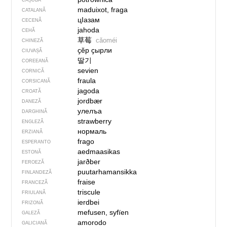
CAȘUBĂ
maduixot, fraga
CATALANĂ
цIазам
CECENĂ
jahoda
CEHĂ
草莓
cǎoméi
CHINEZĂ
ҫӗр ҫырли
CIUVAȘĂ
딸기
COREEANĂ
sevien
CORNICĂ
fraula
CORSICANĂ
jagoda
CROATĂ
jordbær
DANEZĂ
улелъа
DARGHINĂ
strawberry
ENGLEZĂ
нормаль
ERZIANĂ
frago
ESPERANTO
aedmaasikas
ESTONĂ
jarðber
FEROEZĂ
puutarhamansikka
FINLANDEZĂ
fraise
FRANCEZĂ
triscule
FRIULANĂ
ierdbei
FRIZONĂ
mefusen, syfïen
GALEZĂ
amorodo
GALICIANĂ