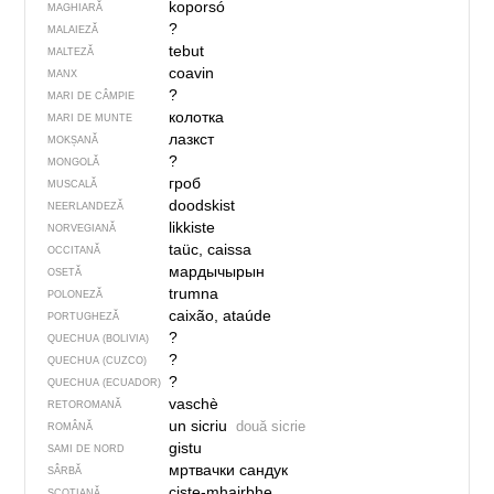
koporsó
MAGHIARĂ
?
MALAIEZĂ
tebut
MALTEZĂ
coavin
MANX
?
MARI DE CÂMPIE
колотка
MARI DE MUNTE
лазкст
MOKȘANĂ
?
MONGOLĂ
гроб
MUSCALĂ
doodskist
NEERLANDEZĂ
likkiste
NORVEGIANĂ
taüc, caissa
OCCITANĂ
мардычырын
OSETĂ
trumna
POLONEZĂ
caixão, ataúde
PORTUGHEZĂ
?
QUECHUA (BOLIVIA)
?
QUECHUA (CUZCO)
?
QUECHUA (ECUADOR)
vaschè
RETOROMANĂ
un sicriu
două sicrie
ROMÂNĂ
gistu
SAMI DE NORD
мртвачки сандук
SÂRBĂ
ciste-mhairbhe
SCOȚIANĂ