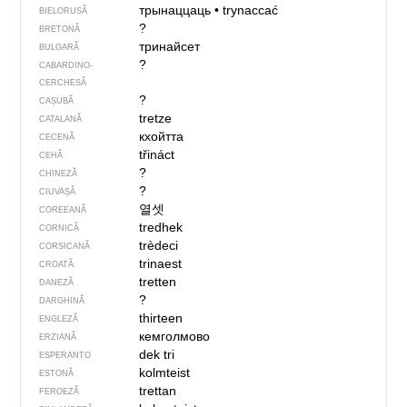
трынаццаць
•
trynaccać
BIELORUSĂ
?
BRETONĂ
тринайсет
BULGARĂ
?
CABARDINO-
CERCHESĂ
?
CAȘUBĂ
tretze
CATALANĂ
кхойтта
CECENĂ
třináct
CEHĂ
?
CHINEZĂ
?
CIUVAȘĂ
열셋
COREEANĂ
tredhek
CORNICĂ
trèdeci
CORSICANĂ
trinaest
CROATĂ
tretten
DANEZĂ
?
DARGHINĂ
thirteen
ENGLEZĂ
кемголмово
ERZIANĂ
dek tri
ESPERANTO
kolmteist
ESTONĂ
trettan
FEROEZĂ