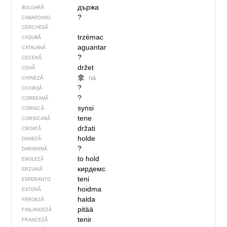
държа
BULGARĂ
?
CABARDINO-
CERCHESĂ
trzëmac
CAȘUBĂ
aguantar
CATALANĂ
?
CECENĂ
držet
CEHĂ
拿
ná
CHINEZĂ
?
CIUVAȘĂ
?
COREEANĂ
synsi
CORNICĂ
tene
CORSICANĂ
držati
CROATĂ
holde
DANEZĂ
?
DARGHINĂ
to hold
ENGLEZĂ
кирдемс
ERZIANĂ
teni
ESPERANTO
hoidma
ESTONĂ
halda
FEROEZĂ
pitää
FINLANDEZĂ
tenir
FRANCEZĂ