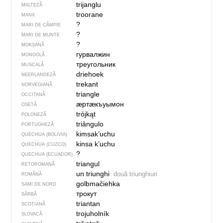
trijanglu
MALTEZĂ
troorane
MANX
?
MARI DE CÂMPIE
?
MARI DE MUNTE
?
MOKȘANĂ
гурвалжин
MONGOLĂ
треугольник
MUSCALĂ
driehoek
NEERLANDEZĂ
trekant
NORVEGIANĂ
triangle
OCCITANĂ
ӕртӕкъуымон
OSETĂ
trójkąt
POLONEZĂ
triângulo
PORTUGHEZĂ
kimsak’uchu
QUECHUA (BOLIVIA)
kinsa k’uchu
QUECHUA (CUZCO)
?
QUECHUA (ECUADOR)
triangul
RETOROMANĂ
un triunghi
două triunghiuri
ROMÂNĂ
golbmačiehka
SAMI DE NORD
трокут
SÂRBĂ
triantan
SCOȚIANĂ
trojuholník
SLOVACĂ