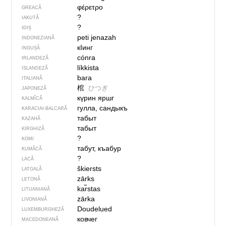
φέρετρο
GREACĂ
?
IAKUTĂ
?
IDIȘ
peti jenazah
INDONEZIANĂ
кIинг
INGUȘĂ
cónra
IRLANDEZĂ
líkkista
ISLANDEZĂ
bara
ITALIANĂ
棺
ひつぎ
JAPONEZĂ
күрин яршг
KALMÎCĂ
гулла, сандыкъ
KARACIAI-BALCARĂ
табыт
KAZAHĂ
табыт
KIRGHIZĂ
?
KOMI
табут, къабур
KUMÂCĂ
?
LACĂ
škiersts
LATGALĂ
zārks
LETONĂ
kar̃stas
LITUANIANĂ
zārka
LIVONIANĂ
Doudelued
LUXEMBURGHEZĂ
ковчег
MACEDONEANĂ