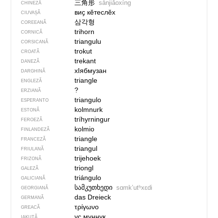
三角形
sānjiǎoxíng
CHINEZĂ
виҫ кӗтеслӗх
CIUVAȘĂ
삼각형
COREEANĂ
trihorn
CORNICĂ
triangulu
CORSICANĂ
trokut
CROATĂ
trekant
DANEZĂ
хIябмузан
DARGHINĂ
triangle
ENGLEZĂ
?
ERZIANĂ
triangulo
ESPERANTO
kolmnurk
ESTONĂ
tríhyrningur
FEROEZĂ
kolmio
FINLANDEZĂ
triangle
FRANCEZĂ
triangul
FRIULANĂ
trijehoek
FRIZONĂ
triongl
GALEZĂ
triángulo
GALICIANĂ
სამკუთხედი
sɑmkʼutʰxɛdi
GEORGIANĂ
das Dreieck
GERMANĂ
τρίγωνο
GREACĂ
үс муннук
IAKUTĂ