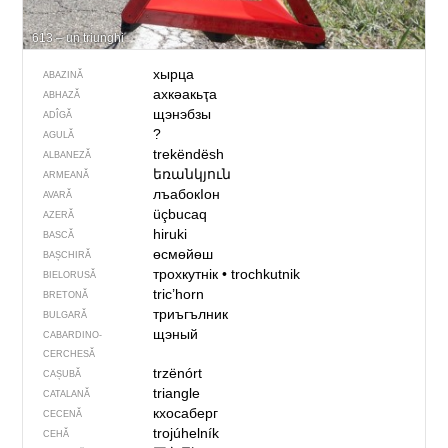
613 – un triunghi
хырца
ABAZINĂ
ахкәакьҭа
ABHAZĂ
щэнэбзы
ADÎGĂ
?
AGULĂ
trekëndësh
ALBANEZĂ
եռանկյուն
ARMEANĂ
лъабокIон
AVARĂ
üçbucaq
AZERĂ
hiruki
BASCĂ
өсмөйөш
BAȘCHIRĂ
трохкутнік
•
trochkutnik
BIELORUSĂ
tric’horn
BRETONĂ
триъгълник
BULGARĂ
щэный
CABARDINO-
CERCHESĂ
trzënórt
CAȘUBĂ
triangle
CATALANĂ
кхосаберг
CECENĂ
trojúhelník
CEHĂ