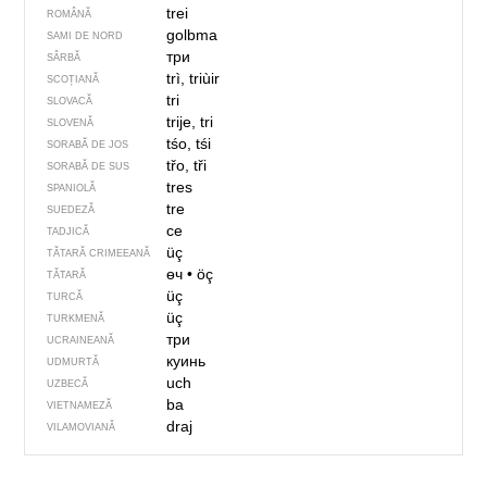
trei
ROMÂNĂ
golbma
SAMI DE NORD
три
SÂRBĂ
trì, triùir
SCOȚIANĂ
tri
SLOVACĂ
trije, tri
SLOVENĂ
tśo, tśi
SORABĂ DE JOS
třo, tři
SORABĂ DE SUS
tres
SPANIOLĂ
tre
SUEDEZĂ
се
TADJICĂ
üç
TĂTARĂ CRIMEEANĂ
өч
•
öç
TĂTARĂ
üç
TURCĂ
üç
TURKMENĂ
три
UCRAINEANĂ
куинь
UDMURTĂ
uch
UZBECĂ
ba
VIETNAMEZĂ
draj
VILAMOVIANĂ