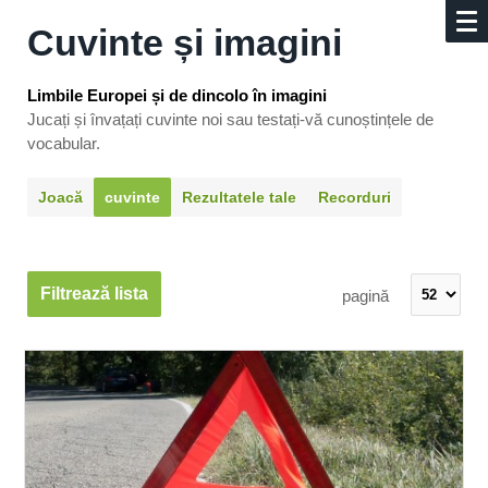
Cuvinte și imagini
Limbile Europei și de dincolo în imagini
Jucați și învațați cuvinte noi sau testați-vă cunoștințele de
vocabular.
Joacă
cuvinte
Rezultatele tale
Recorduri
Filtrează lista
pagină