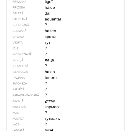
tignî
FRIULANĂ
hâlde
FRIZONĂ
dal
GALEZĂ
aguantar
GALICIANĂ
?
GEORGIANĂ
halten
GERMANĂ
κρατώ
GREACĂ
тут
IAKUTĂ
?
IDIȘ
?
INDONEZIANĂ
лаца
INGUȘĂ
?
IRLANDEZĂ
halda
ISLANDEZĂ
tenere
ITALIANĂ
?
JAPONEZĂ
?
KALMÎCĂ
?
KARACIAI-BALCARĂ
ұстау
KAZAHĂ
кармоо
KIRGHIZĂ
?
KOMI
тутмакъ
KUMÂCĂ
?
LACĂ
turēt
LATGALĂ