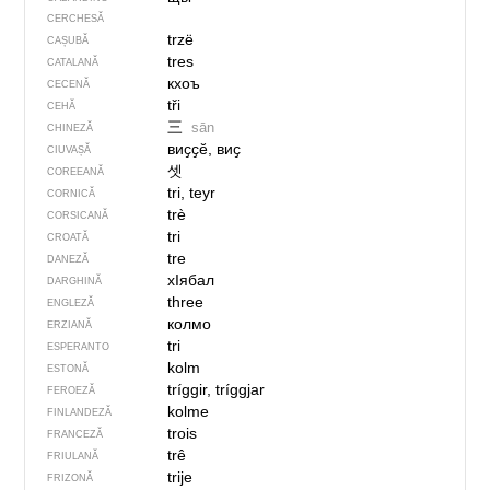
CERCHESĂ
trzë
CAȘUBĂ
tres
CATALANĂ
кхоъ
CECENĂ
tři
CEHĂ
三
sān
CHINEZĂ
виҫҫӗ, виҫ
CIUVAȘĂ
셋
COREEANĂ
tri, teyr
CORNICĂ
trè
CORSICANĂ
tri
CROATĂ
tre
DANEZĂ
хIябал
DARGHINĂ
three
ENGLEZĂ
колмо
ERZIANĂ
tri
ESPERANTO
kolm
ESTONĂ
tríggir, tríggjar
FEROEZĂ
kolme
FINLANDEZĂ
trois
FRANCEZĂ
trê
FRIULANĂ
trije
FRIZONĂ