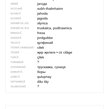
јагода
SÂRBĂ
subh-thalmhainn
SCOȚIANĂ
jahoda
SLOVACĂ
jagoda
SLOVENĂ
słynica
SORABĂ DE JOS
truskalca, podtrawnica
SORABĂ DE SUS
fresa
SPANIOLĂ
jordgubbe
SUEDEZĂ
қулфинай
TADJICĂ
cilek
TĂTARĂ CRIMEEANĂ
җир җиләге
•
cir ciläge
TĂTARĂ
çilek
TURCĂ
?
TURKMENĂ
трускавка, суниця
UCRAINEANĂ
боры
UDMURTĂ
qulupnay
UZBECĂ
dâu tây
VIETNAMEZĂ
?
VILAMOVIANĂ