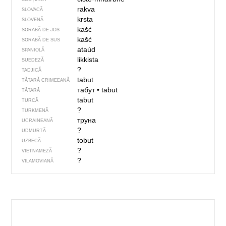
rakva
SLOVACĂ
krsta
SLOVENĂ
kašć
SORABĂ DE JOS
kašć
SORABĂ DE SUS
ataúd
SPANIOLĂ
likkista
SUEDEZĂ
?
TADJICĂ
tabut
TĂTARĂ CRIMEEANĂ
табут
•
tabut
TĂTARĂ
tabut
TURCĂ
?
TURKMENĂ
труна
UCRAINEANĂ
?
UDMURTĂ
tobut
UZBECĂ
?
VIETNAMEZĂ
?
VILAMOVIANĂ