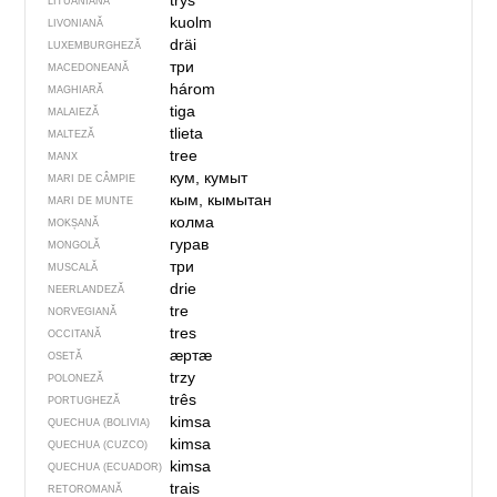
trỹs
LITUANIANĂ
kuolm
LIVONIANĂ
dräi
LUXEMBURGHEZĂ
три
MACEDONEANĂ
három
MAGHIARĂ
tiga
MALAIEZĂ
tlieta
MALTEZĂ
tree
MANX
кум, кумыт
MARI DE CÂMPIE
кым, кымытан
MARI DE MUNTE
колма
MOKȘANĂ
гурав
MONGOLĂ
три
MUSCALĂ
drie
NEERLANDEZĂ
tre
NORVEGIANĂ
tres
OCCITANĂ
ӕртӕ
OSETĂ
trzy
POLONEZĂ
três
PORTUGHEZĂ
kimsa
QUECHUA (BOLIVIA)
kimsa
QUECHUA (CUZCO)
kimsa
QUECHUA (ECUADOR)
trais
RETOROMANĂ