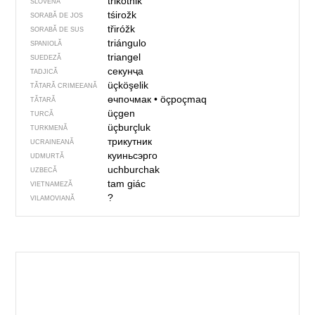
trikotnik
SLOVENĂ
tśirožk
SORABĂ DE JOS
třiróžk
SORABĂ DE SUS
triángulo
SPANIOLĂ
triangel
SUEDEZĂ
секунҷа
TADJICĂ
üçköşelik
TĂTARĂ CRIMEEANĂ
өчпочмак
•
öçpoçmaq
TĂTARĂ
üçgen
TURCĂ
üçburçluk
TURKMENĂ
трикутник
UCRAINEANĂ
куиньсэрго
UDMURTĂ
uchburchak
UZBECĂ
tam giác
VIETNAMEZĂ
?
VILAMOVIANĂ