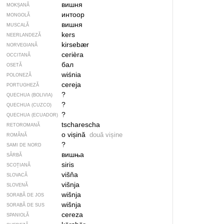
вишня
MOKȘANĂ
интоор
MONGOLĂ
вишня
MUSCALĂ
kers
NEERLANDEZĂ
kirsebær
NORVEGIANĂ
cerièra
OCCITANĂ
бал
OSETĂ
wiśnia
POLONEZĂ
cereja
PORTUGHEZĂ
?
QUECHUA (BOLIVIA)
?
QUECHUA (CUZCO)
?
QUECHUA (ECUADOR)
tscharescha
RETOROMANĂ
o vișină
două vișine
ROMÂNĂ
?
SAMI DE NORD
вишња
SÂRBĂ
siris
SCOȚIANĂ
višňa
SLOVACĂ
višnja
SLOVENĂ
wišnja
SORABĂ DE JOS
wišnja
SORABĂ DE SUS
cereza
SPANIOLĂ