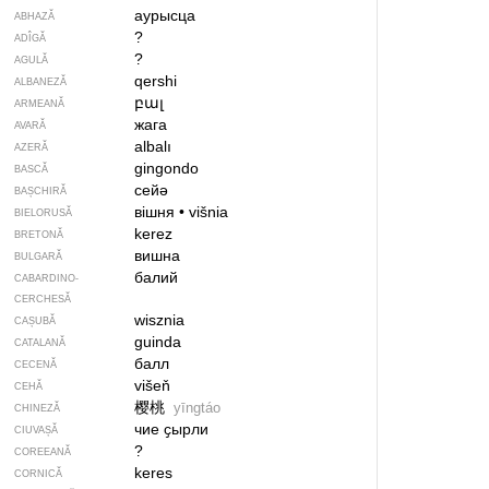
аурысца
ABHAZĂ
?
ADÎGĂ
?
AGULĂ
qershi
ALBANEZĂ
բալ
ARMEANĂ
жага
AVARĂ
albalı
AZERĂ
gingondo
BASCĂ
сейә
BAȘCHIRĂ
вішня
•
višnia
BIELORUSĂ
kerez
BRETONĂ
вишна
BULGARĂ
балий
CABARDINO-
CERCHESĂ
wisznia
CAȘUBĂ
guinda
CATALANĂ
балл
CECENĂ
višeň
CEHĂ
樱桃
yīngtáo
CHINEZĂ
чие ҫырли
CIUVAȘĂ
?
COREEANĂ
keres
CORNICĂ