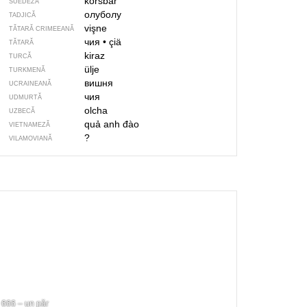
körsbär
SUEDEZĂ
олуболу
TADJICĂ
vişne
TĂTARĂ CRIMEEANĂ
чия
•
çiä
TĂTARĂ
kiraz
TURCĂ
ülje
TURKMENĂ
вишня
UCRAINEANĂ
чия
UDMURTĂ
olcha
UZBECĂ
quả anh đào
VIETNAMEZĂ
?
VILAMOVIANĂ
666 – un păr