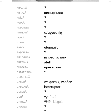
?
ABAZINĂ
аиԥырҟьага
ABHAZĂ
?
ADÎGĂ
?
AGULĂ
?
ALBANEZĂ
անջատիչ
ARMEANĂ
?
AVARĂ
?
AZERĂ
etengailu
BASCĂ
?
BAȘCHIRĂ
выключальнік
BIELORUSĂ
afell
BRETONĂ
прекъсвач
BULGARĂ
?
CABARDINO-
CERCHESĂ
wëłącznik, widôcz
CAȘUBĂ
interruptor
CATALANĂ
?
CECENĂ
vypínač
CEHĂ
开关
kāiguān
CHINEZĂ
?
CIUVAȘĂ