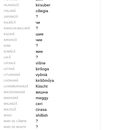
kirsuber
ISLANDEZĂ
ciliegia
ITALIANĂ
?
JAPONEZĂ
чи
KALMÎCĂ
?
KARACIAI-BALCARĂ
шие
KAZAHĂ
чие
KIRGHIZĂ
?
KOMI
жие
KUMÂCĂ
?
LACĂ
vīšne
LATGALĂ
ķiršoga
LETONĂ
vyšnià
LITUANIANĂ
kiršõmȱŗa
LIVONIANĂ
Kiischt
LUXEMBURGHEZĂ
вишна
MACEDONEANĂ
meggy
MAGHIARĂ
ceri
MALAIEZĂ
ċirasa
MALTEZĂ
shillish
MANX
?
MARI DE CÂMPIE
?
MARI DE MUNTE