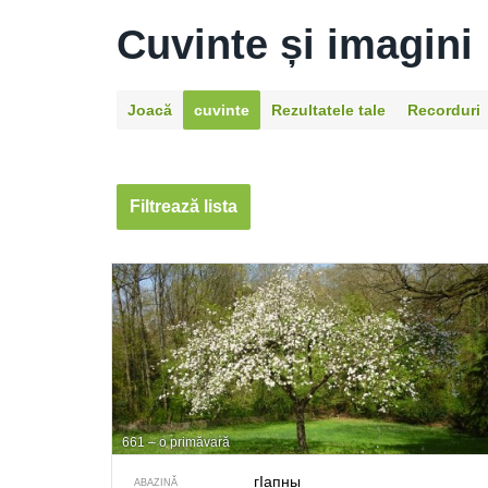
Cuvinte și imagini
Joacă
cuvinte
Rezultatele tale
Recorduri
Filtrează lista
661 – o primăvară
гIапны
ABAZINĂ