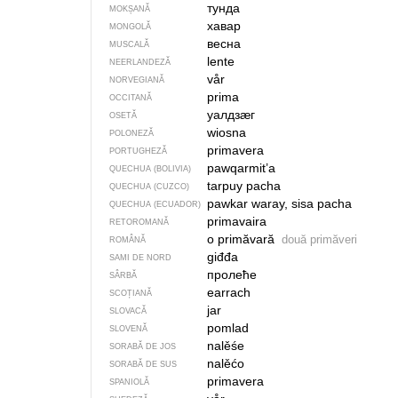
тунда
MOKȘANĂ
хавар
MONGOLĂ
весна
MUSCALĂ
lente
NEERLANDEZĂ
vår
NORVEGIANĂ
prima
OCCITANĂ
уалдзӕг
OSETĂ
wiosna
POLONEZĂ
primavera
PORTUGHEZĂ
pawqarmit’a
QUECHUA (BOLIVIA)
tarpuy pacha
QUECHUA (CUZCO)
pawkar waray, sisa pacha
QUECHUA (ECUADOR)
primavaira
RETOROMANĂ
o primăvară
două primăveri
ROMÂNĂ
giđđa
SAMI DE NORD
пролеће
SÂRBĂ
earrach
SCOȚIANĂ
jar
SLOVACĂ
pomlad
SLOVENĂ
nalěśe
SORABĂ DE JOS
nalěćo
SORABĂ DE SUS
primavera
SPANIOLĂ