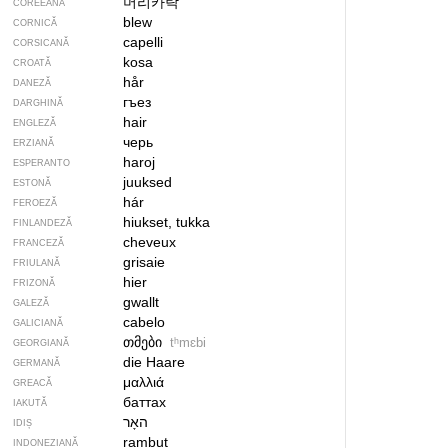
머리카락
COREEANĂ
blew
CORNICĂ
capelli
CORSICANĂ
kosa
CROATĂ
hår
DANEZĂ
гъез
DARGHINĂ
hair
ENGLEZĂ
черь
ERZIANĂ
haroj
ESPERANTO
juuksed
ESTONĂ
hár
FEROEZĂ
hiukset, tukka
FINLANDEZĂ
cheveux
FRANCEZĂ
grisaie
FRIULANĂ
hier
FRIZONĂ
gwallt
GALEZĂ
cabelo
GALICIANĂ
თმები
tʰmɛbi
GEORGIANĂ
die Haare
GERMANĂ
μαλλιά
GREACĂ
баттах
IAKUTĂ
IDIȘ
rambut
INDONEZIANĂ