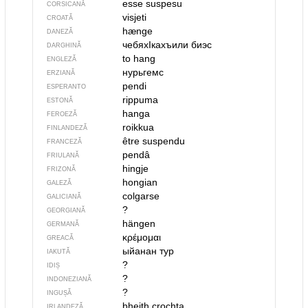
esse suspesu
CORSICANĂ
visjeti
CROATĂ
hænge
DANEZĂ
чебяхIкахъили биэс
DARGHINĂ
to hang
ENGLEZĂ
нурьгемс
ERZIANĂ
pendi
ESPERANTO
rippuma
ESTONĂ
hanga
FEROEZĂ
roikkua
FINLANDEZĂ
être suspendu
FRANCEZĂ
pendâ
FRIULANĂ
hingje
FRIZONĂ
hongian
GALEZĂ
colgarse
GALICIANĂ
?
GEORGIANĂ
hängen
GERMANĂ
κρέμομαι
GREACĂ
ыйанан тур
IAKUTĂ
?
IDIȘ
?
INDONEZIANĂ
?
INGUȘĂ
bheith crochta
IRLANDEZĂ