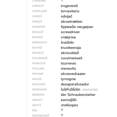
?
COREEANĂ
trogentrell
CORNICĂ
tornavitariu
CORSICANĂ
odvijač
CROATĂ
skruetrækker
DANEZĂ
бурмаби ласдиран
DARGHINĂ
screwdriver
ENGLEZĂ
отвёртка
ERZIANĂ
ŝraŭbilo
ESPERANTO
kruvikeeraja
ESTONĂ
skrúvublað
FEROEZĂ
ruuvimeisseli
FINLANDEZĂ
tournevis
FRANCEZĂ
menevîts
FRIULANĂ
skroevedraaier
FRIZONĂ
tyrnsgriw
GALEZĂ
desaparafusador
GALICIANĂ
სახრახნისი
sɑxrɑxnisi
GEORGIANĂ
der Schraubenzieher
GERMANĂ
κατσαβίδι
GREACĂ
этибиэркэ
IAKUTĂ
?
IDIȘ
?
INDONEZIANĂ