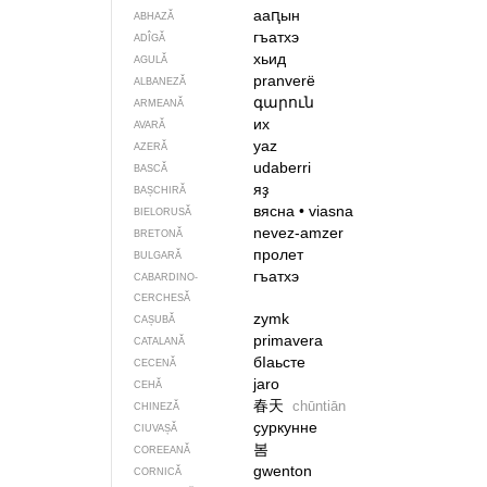
ааԥын
ABHAZĂ
гъатхэ
ADÎGĂ
хьид
AGULĂ
pranverë
ALBANEZĂ
գարուն
ARMEANĂ
их
AVARĂ
yaz
AZERĂ
udaberri
BASCĂ
яҙ
BAȘCHIRĂ
вясна
•
viasna
BIELORUSĂ
nevez-amzer
BRETONĂ
пролет
BULGARĂ
гъатхэ
CABARDINO-
CERCHESĂ
zymk
CAȘUBĂ
primavera
CATALANĂ
бIаьсте
CECENĂ
jaro
CEHĂ
春天
chūntiān
CHINEZĂ
ҫуркунне
CIUVAȘĂ
봄
COREEANĂ
gwenton
CORNICĂ