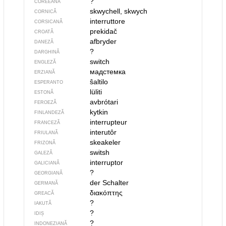
?
COREEANĂ
skwychell, skwych
CORNICĂ
interruttore
CORSICANĂ
prekidač
CROATĂ
afbryder
DANEZĂ
?
DARGHINĂ
switch
ENGLEZĂ
мадстемка
ERZIANĂ
ŝaltilo
ESPERANTO
lüliti
ESTONĂ
avbrótari
FEROEZĂ
kytkin
FINLANDEZĂ
interrupteur
FRANCEZĂ
interutôr
FRIULANĂ
skeakeler
FRIZONĂ
switsh
GALEZĂ
interruptor
GALICIANĂ
?
GEORGIANĂ
der Schalter
GERMANĂ
διακόπτης
GREACĂ
?
IAKUTĂ
?
IDIȘ
?
INDONEZIANĂ