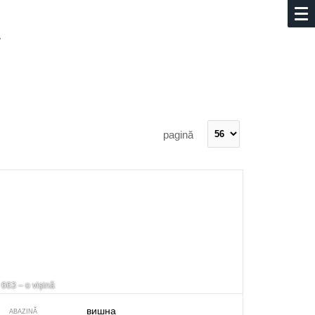
.
pagină
663 – o vișină
вишна
ABAZINĂ