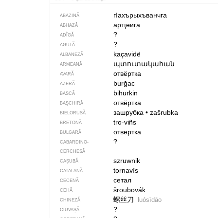
гIахърыхъванчга
ABAZINĂ
арҵәига
ABHAZĂ
?
ADÎGĂ
?
AGULĂ
kaçavidë
ALBANEZĂ
պտուտակահան
ARMEANĂ
отвёртка
AVARĂ
burğac
AZERĂ
bihurkin
BASCĂ
отвёртка
BAȘCHIRĂ
зашрубка
•
zašrubka
BIELORUSĂ
tro-viñs
BRETONĂ
отвертка
BULGARĂ
?
CABARDINO-
CERCHESĂ
szruwnik
CAȘUBĂ
tornavís
CATALANĂ
сетал
CECENĂ
šroubovák
CEHĂ
螺丝刀
luósīdāo
CHINEZĂ
?
CIUVAȘĂ