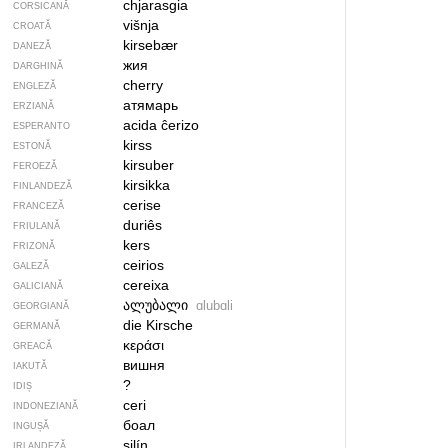
chjarasgia
CORSICANĂ
višnja
CROATĂ
kirsebær
DANEZĂ
жия
DARGHINĂ
cherry
ENGLEZĂ
атямарь
ERZIANĂ
acida ĉerizo
ESPERANTO
kirss
ESTONĂ
kirsuber
FEROEZĂ
kirsikka
FINLANDEZĂ
cerise
FRANCEZĂ
duriês
FRIULANĂ
kers
FRIZONĂ
ceirios
GALEZĂ
cereixa
GALICIANĂ
ალუბალი
ɑlubɑli
GEORGIANĂ
die Kirsche
GERMANĂ
κεράσι
GREACĂ
вишня
IAKUTĂ
?
IDIȘ
ceri
INDONEZIANĂ
боал
INGUȘĂ
silín
IRLANDEZĂ