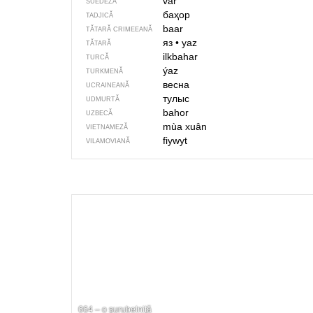
vår
SUEDEZĂ
баҳор
TADJICĂ
baar
TĂTARĂ CRIMEEANĂ
яз
•
yaz
TĂTARĂ
ilkbahar
TURCĂ
ýaz
TURKMENĂ
весна
UCRAINEANĂ
тулыс
UDMURTĂ
bahor
UZBECĂ
mùa xuân
VIETNAMEZĂ
fiywyt
VILAMOVIANĂ
664 – o șurubelniță