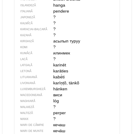
hanga
ISLANDEZĂ
pendere
ITALIANĂ
?
JAPONEZĂ
?
KALMÎCĂ
?
KARACIAI-BALCARĂ
?
KAZAHĂ
асылып туруу
KIRGHIZĂ
?
KOMI
илинмек
KUMÂCĂ
?
LACĂ
karinēt
LATGALĂ
karāties
LETONĂ
kabė́ti
LITUANIANĂ
karīņțõ, tänkõ
LIVONIANĂ
hänken
LUXEMBURGHEZĂ
виси
MACEDONEANĂ
lóg
MAGHIARĂ
?
MALAIEZĂ
perper
MALTEZĂ
?
MANX
кечаш
MARI DE CÂMPIE
кечӓш
MARI DE MUNTE