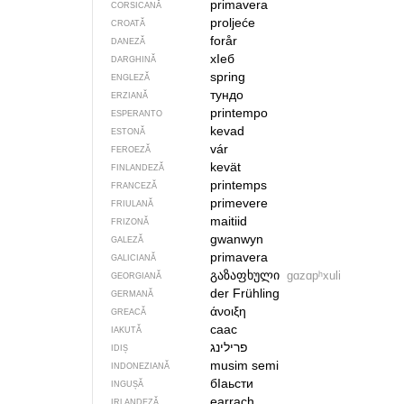
primavera
CORSICANĂ
proljeće
CROATĂ
forår
DANEZĂ
хIеб
DARGHINĂ
spring
ENGLEZĂ
тундо
ERZIANĂ
printempo
ESPERANTO
kevad
ESTONĂ
vár
FEROEZĂ
kevät
FINLANDEZĂ
printemps
FRANCEZĂ
primevere
FRIULANĂ
maitiid
FRIZONĂ
gwanwyn
GALEZĂ
primavera
GALICIANĂ
გაზაფხული
gɑzɑpʰxuli
GEORGIANĂ
der Frühling
GERMANĂ
άνοιξη
GREACĂ
саас
IAKUTĂ
פרילינג
IDIȘ
musim semi
INDONEZIANĂ
бIаьсти
INGUȘĂ
earrach
IRLANDEZĂ