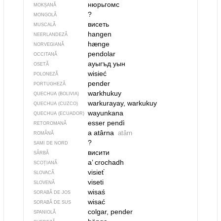
нюрьгомс
MOKȘANĂ
?
MONGOLĂ
висеть
MUSCALĂ
hangen
NEERLANDEZĂ
hænge
NORVEGIANĂ
pendolar
OCCITANĂ
ауыгъд уын
OSETĂ
wisieć
POLONEZĂ
pender
PORTUGHEZĂ
warkhukuy
QUECHUA (BOLIVIA)
warkurayay, warkukuy
QUECHUA (CUZCO)
wayunkana
QUECHUA (ECUADOR)
esser pendì
RETOROMANĂ
a atârna
atârn
ROMÂNĂ
?
SAMI DE NORD
висити
SÂRBĂ
a’ crochadh
SCOȚIANĂ
visieť
SLOVACĂ
viseti
SLOVENĂ
wisaś
SORABĂ DE JOS
wisać
SORABĂ DE SUS
colgar, pender
SPANIOLĂ