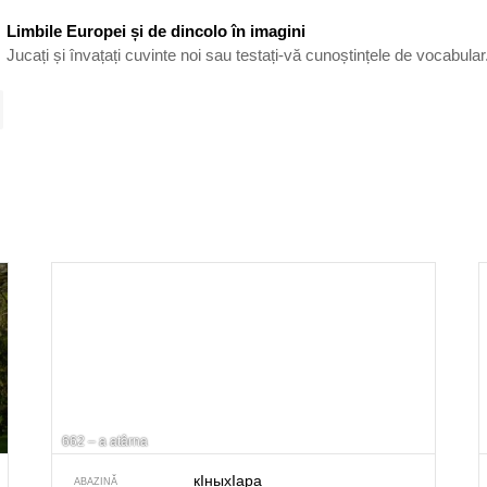
Limbile Europei și de dincolo în imagini
Jucați și învațați cuvinte noi sau testați-vă cunoștințele de vocabular
662 – a atârna
кIныхIара
ABAZINĂ