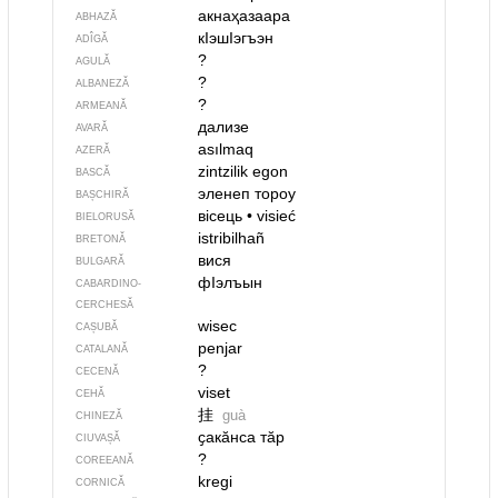
акнаҳазаара
ABHAZĂ
кIэшIэгъэн
ADÎGĂ
?
AGULĂ
?
ALBANEZĂ
?
ARMEANĂ
дализе
AVARĂ
asılmaq
AZERĂ
zintzilik egon
BASCĂ
эленеп тороу
BAȘCHIRĂ
вісець
•
visieć
BIELORUSĂ
istribilhañ
BRETONĂ
вися
BULGARĂ
фIэлъын
CABARDINO-
CERCHESĂ
wisec
CAȘUBĂ
penjar
CATALANĂ
?
CECENĂ
viset
CEHĂ
挂
guà
CHINEZĂ
ҫакӑнса тӑр
CIUVAȘĂ
?
COREEANĂ
kregi
CORNICĂ