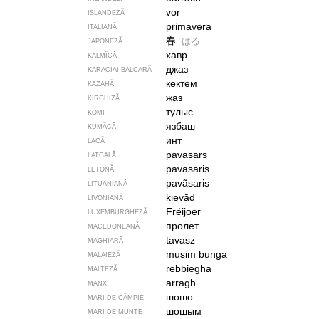
vor
ISLANDEZĂ
primavera
ITALIANĂ
春
はる
JAPONEZĂ
хавр
KALMÎCĂ
джаз
KARACIAI-BALCARĂ
көктем
KAZAHĂ
жаз
KIRGHIZĂ
тулыс
KOMI
язбаш
KUMÂCĂ
инт
LACĂ
pavasars
LATGALĂ
pavasaris
LETONĂ
pavãsaris
LITUANIANĂ
kievād
LIVONIANĂ
Fréijoer
LUXEMBURGHEZĂ
пролет
MACEDONEANĂ
tavasz
MAGHIARĂ
musim bunga
MALAIEZĂ
rebbiegħa
MALTEZĂ
arragh
MANX
шошо
MARI DE CÂMPIE
шошым
MARI DE MUNTE