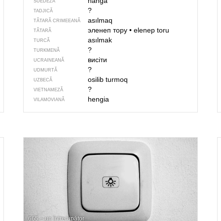
hänga
SUEDEZĂ
?
TADJICĂ
asılmaq
TĂTARĂ CRIMEEANĂ
эленеп тору
•
elenep toru
TĂTARĂ
asılmak
TURCĂ
?
TURKMENĂ
висіти
UCRAINEANĂ
?
UDMURTĂ
osilib turmoq
UZBECĂ
?
VIETNAMEZĂ
hengia
VILAMOVIANĂ
665 – un întrerupător