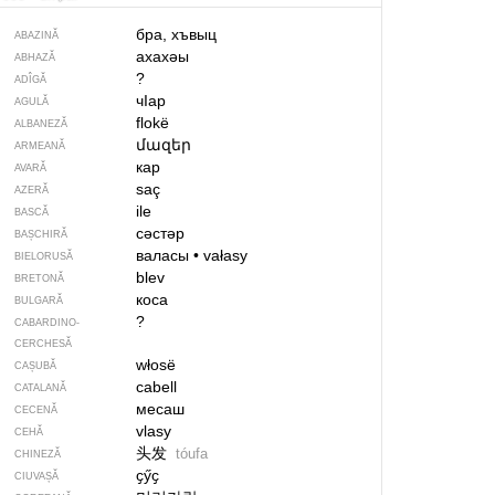
бра, хъвыц
ABAZINĂ
ахахәы
ABHAZĂ
?
ADÎGĂ
чIар
AGULĂ
flokë
ALBANEZĂ
մազեր
ARMEANĂ
кар
AVARĂ
saç
AZERĂ
ile
BASCĂ
сәстәр
BAȘCHIRĂ
валасы
•
vałasy
BIELORUSĂ
blev
BRETONĂ
коса
BULGARĂ
?
CABARDINO-
CERCHESĂ
włosë
CAȘUBĂ
cabell
CATALANĂ
месаш
CECENĂ
vlasy
CEHĂ
头发
tóufa
CHINEZĂ
ҫӳҫ
CIUVAȘĂ