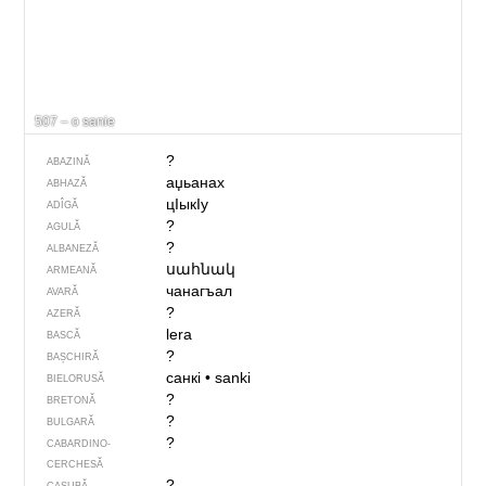
507 – o sanie
?
ABAZINĂ
аџьанах
ABHAZĂ
цIыкIу
ADÎGĂ
?
AGULĂ
?
ALBANEZĂ
սահնակ
ARMEANĂ
чанагъал
AVARĂ
?
AZERĂ
lera
BASCĂ
?
BAȘCHIRĂ
санкі
•
sanki
BIELORUSĂ
?
BRETONĂ
?
BULGARĂ
?
CABARDINO-
CERCHESĂ
?