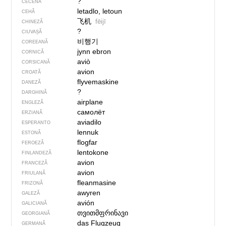
?
CECENĂ
letadlo, letoun
CEHĂ
飞机
fēijī
CHINEZĂ
?
CIUVAȘĂ
비행기
COREEANĂ
jynn ebron
CORNICĂ
aviò
CORSICANĂ
avion
CROATĂ
flyvemaskine
DANEZĂ
?
DARGHINĂ
airplane
ENGLEZĂ
самолёт
ERZIANĂ
aviadilo
ESPERANTO
lennuk
ESTONĂ
flogfar
FEROEZĂ
lentokone
FINLANDEZĂ
avion
FRANCEZĂ
avion
FRIULANĂ
fleanmasine
FRIZONĂ
awyren
GALEZĂ
avión
GALICIANĂ
თვითმფრინავი
GEORGIANĂ
das Flugzeug
GERMANĂ