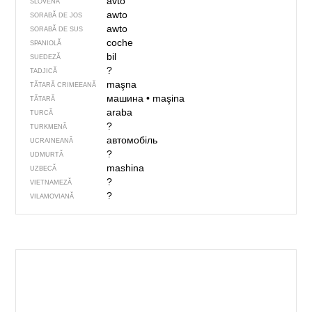
avto
SLOVENĂ
awto
SORABĂ DE JOS
awto
SORABĂ DE SUS
coche
SPANIOLĂ
bil
SUEDEZĂ
?
TADJICĂ
maşna
TĂTARĂ CRIMEEANĂ
машина
•
maşina
TĂTARĂ
araba
TURCĂ
?
TURKMENĂ
автомобіль
UCRAINEANĂ
?
UDMURTĂ
mashina
UZBECĂ
?
VIETNAMEZĂ
?
VILAMOVIANĂ