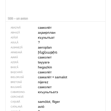
506 – un avion
самолёт
ABAZINĂ
аҳаирплан
ABHAZĂ
къухьлъат
ADÎGĂ
?
AGULĂ
aeroplan
ALBANEZĂ
ինքնաթիռ
ARMEANĂ
самолет
AVARĂ
təyyarə
AZERĂ
hegazkin
BASCĂ
самолёт
BAȘCHIRĂ
самалёт
•
samalot
BIELORUSĂ
nijerez
BRETONĂ
самолет
BULGARĂ
кхъухьлъатэ
CABARDINO-
CERCHESĂ
samòlot, fliger
CAȘUBĂ
avió
CATALANĂ