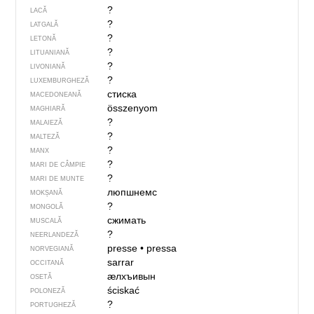
?
LACĂ
?
LATGALĂ
?
LETONĂ
?
LITUANIANĂ
?
LIVONIANĂ
?
LUXEMBURGHEZĂ
стиска
MACEDONEANĂ
összenyom
MAGHIARĂ
?
MALAIEZĂ
?
MALTEZĂ
?
MANX
?
MARI DE CÂMPIE
?
MARI DE MUNTE
люпшнемс
MOKȘANĂ
?
MONGOLĂ
сжимать
MUSCALĂ
?
NEERLANDEZĂ
presse
•
pressa
NORVEGIANĂ
sarrar
OCCITANĂ
ӕлхъивын
OSETĂ
ściskać
POLONEZĂ
?
PORTUGHEZĂ