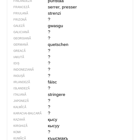
puristaa
FINLANDEZĂ
serrer, presser
FRANCEZĂ
strenzi
FRIULANĂ
?
FRIZONĂ
gwasgu
GALEZĂ
?
GALICIANĂ
?
GEORGIANĂ
quetschen
GERMANĂ
?
GREACĂ
?
IAKUTĂ
?
IDIȘ
?
INDONEZIANĂ
?
INGUȘĂ
fáisc
IRLANDEZĂ
?
ISLANDEZĂ
stringere
ITALIANĂ
?
JAPONEZĂ
?
KALMÎCĂ
?
KARACIAI-BALCARĂ
қысу
KAZAHĂ
кысуу
KIRGHIZĂ
?
KOMI
къысмакъ
KUMÂCĂ