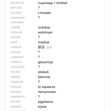
сьціскаць
•
ściskać
BIELORUSĂ
?
BRETONĂ
стискам
BULGARĂ
?
CABARDINO-
CERCHESĂ
scëskac
CAȘUBĂ
estrènyer
CATALANĂ
?
CECENĂ
mačkat
CEHĂ
挤压
jǐyā
CHINEZĂ
?
CIUVAȘĂ
?
COREEANĂ
gwrynnya
CORNICĂ
?
CORSICANĂ
stiskati
CROATĂ
klemme
DANEZĂ
?
DARGHINĂ
to squeeze
ENGLEZĂ
лепштнемс
ERZIANĂ
?
ESPERANTO
pigistama
ESTONĂ
trýsta
FEROEZĂ