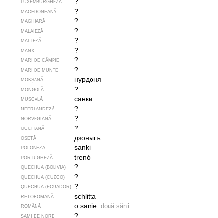
?
LUXEMBURGHEZĂ
?
MACEDONEANĂ
?
MAGHIARĂ
?
MALAIEZĂ
?
MALTEZĂ
?
MANX
?
MARI DE CÂMPIE
?
MARI DE MUNTE
нурдоня
MOKȘANĂ
?
MONGOLĂ
санки
MUSCALĂ
?
NEERLANDEZĂ
?
NORVEGIANĂ
?
OCCITANĂ
дзоныгъ
OSETĂ
sanki
POLONEZĂ
trenó
PORTUGHEZĂ
?
QUECHUA (BOLIVIA)
?
QUECHUA (CUZCO)
?
QUECHUA (ECUADOR)
schlitta
RETOROMANĂ
o sanie
două sănii
ROMÂNĂ
?
SAMI DE NORD