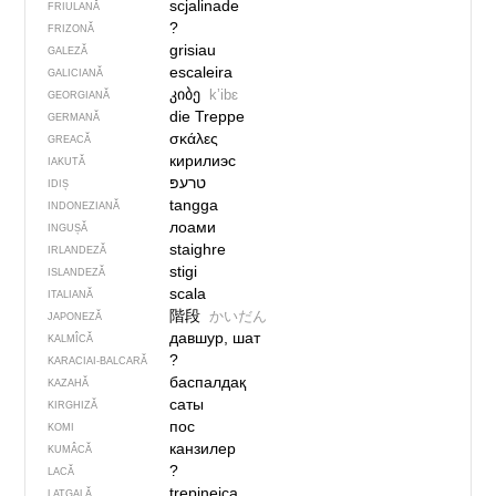
scjalinade
FRIULANĂ
?
FRIZONĂ
grisiau
GALEZĂ
escaleira
GALICIANĂ
კიბე
kʼibɛ
GEORGIANĂ
die Treppe
GERMANĂ
σκάλες
GREACĂ
кирилиэс
IAKUTĂ
טרעפּ
IDIȘ
tangga
INDONEZIANĂ
лоами
INGUȘĂ
staighre
IRLANDEZĂ
stigi
ISLANDEZĂ
scala
ITALIANĂ
階段
かいだん
JAPONEZĂ
давшур, шат
KALMÎCĂ
?
KARACIAI-BALCARĂ
баспалдақ
KAZAHĂ
саты
KIRGHIZĂ
пос
KOMI
канзилер
KUMÂCĂ
?
LACĂ
trepineica
LATGALĂ