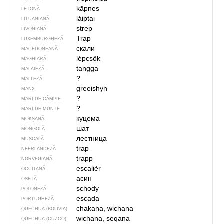
kāpnes
LETONĂ
láiptai
LITUANIANĂ
strep
LIVONIANĂ
Trap
LUXEMBURGHEZĂ
скали
MACEDONEANĂ
lépcsők
MAGHIARĂ
tangga
MALAIEZĂ
?
MALTEZĂ
greeishyn
MANX
?
MARI DE CÂMPIE
?
MARI DE MUNTE
куцема
MOKȘANĂ
шат
MONGOLĂ
лестница
MUSCALĂ
trap
NEERLANDEZĂ
trapp
NORVEGIANĂ
escalièr
OCCITANĂ
асин
OSETĂ
schody
POLONEZĂ
escada
PORTUGHEZĂ
chakana, wichana
QUECHUA (BOLIVIA)
wichana, seqana
QUECHUA (CUZCO)