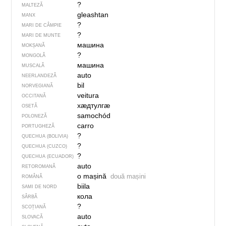
?
MALTEZĂ
gleashtan
MANX
?
MARI DE CÂMPIE
?
MARI DE MUNTE
машина
MOKȘANĂ
?
MONGOLĂ
машина
MUSCALĂ
auto
NEERLANDEZĂ
bil
NORVEGIANĂ
veitura
OCCITANĂ
хӕдтулгӕ
OSETĂ
samochód
POLONEZĂ
carro
PORTUGHEZĂ
?
QUECHUA (BOLIVIA)
?
QUECHUA (CUZCO)
?
QUECHUA (ECUADOR)
auto
RETOROMANĂ
o mașină
două mașini
ROMÂNĂ
biila
SAMI DE NORD
кола
SÂRBĂ
?
SCOȚIANĂ
auto
SLOVACĂ