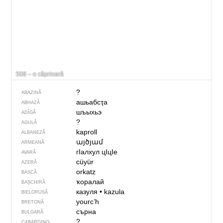
508 – o căprioară
?
ABAZINĂ
ашьабсҭа
ABHAZĂ
шъыхьэ
ADÎGĂ
?
AGULĂ
kaproll
ALBANEZĂ
այծյամ
ARMEANĂ
гIалхул цIцIе
AVARĂ
cüyür
AZERĂ
orkatz
BASCĂ
ҡоралай
BAȘCHIRĂ
казуля
•
kazula
BIELORUSĂ
yourc’h
BRETONĂ
сърна
BULGARĂ
?
CABARDINO-