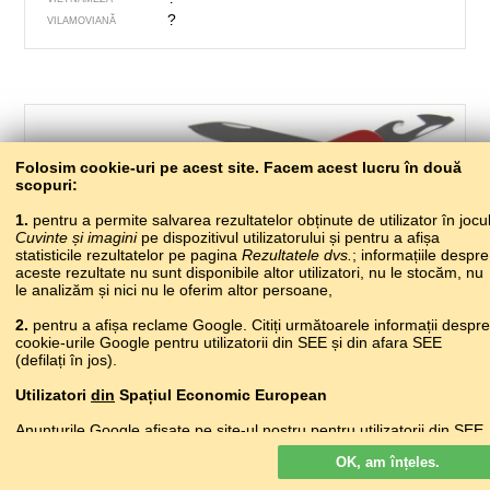
?
VILAMOVIANĂ
Folosim cookie-uri pe acest site. Facem acest lucru în două
scopuri:
1.
pentru a permite salvarea rezultatelor obținute de utilizator în jocu
Cuvinte și imagini
pe dispozitivul utilizatorului și pentru a afișa
statisticile rezultatelor pe pagina
Rezultatele dvs.
; informațiile despre
aceste rezultate nu sunt disponibile altor utilizatori, nu le stocăm, nu
511 – un briceag
le analizăm și nici nu le oferim altor persoane,
?
2.
pentru a afișa reclame Google. Citiți următoarele informații despre
ABAZINĂ
cookie-urile Google pentru utilizatorii din SEE și din afara SEE
?
ABHAZĂ
(defilați în jos).
?
ADÎGĂ
?
AGULĂ
Utilizatori
din
Spațiul Economic European
?
ALBANEZĂ
Anunțurile Google afișate pe site-ul nostru pentru utilizatorii din SEE
ծալովի դանակ
ARMEANĂ
nu
sunt personalizate. Deși aceste anunțuri nu folosesc module
кIичIвалеб нус
AVARĂ
OK, am înțeles.
cookie pentru personalizarea anunțurilor, ele folosesc module cookie
cib bıçağı
AZERĂ
pentru a permite limitarea frecvenței, raportarea agregată a