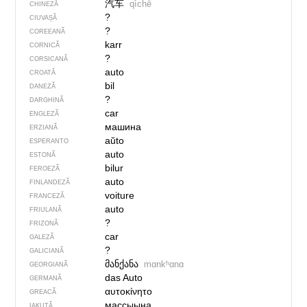
汽车
qìchē
CHINEZĂ
?
CIUVAȘĂ
?
COREEANĂ
karr
CORNICĂ
?
CORSICANĂ
auto
CROATĂ
bil
DANEZĂ
?
DARGHINĂ
car
ENGLEZĂ
машина
ERZIANĂ
aŭto
ESPERANTO
auto
ESTONĂ
bilur
FEROEZĂ
auto
FINLANDEZĂ
voiture
FRANCEZĂ
auto
FRIULANĂ
?
FRIZONĂ
car
GALEZĂ
?
GALICIANĂ
მანქანა
mɑnkʰɑnɑ
GEORGIANĂ
das Auto
GERMANĂ
αυτοκίνητο
GREACĂ
массыына
IAKUTĂ