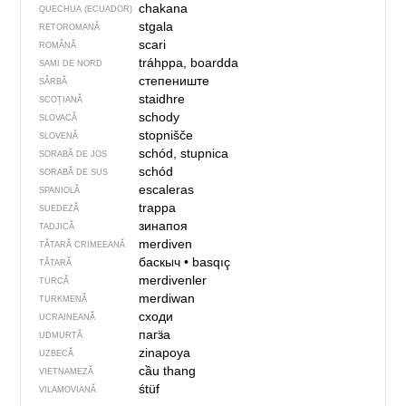
chakana
QUECHUA (ECUADOR)
stgala
RETOROMANĂ
scari
ROMÂNĂ
tráhppa, boardda
SAMI DE NORD
степениште
SÂRBĂ
staidhre
SCOȚIANĂ
schody
SLOVACĂ
stopnišče
SLOVENĂ
schód, stupnica
SORABĂ DE JOS
schód
SORABĂ DE SUS
escaleras
SPANIOLĂ
trappa
SUEDEZĂ
зинапоя
TADJICĂ
merdiven
TĂTARĂ CRIMEEANĂ
баскыч
•
basqıç
TĂTARĂ
merdivenler
TURCĂ
merdiwan
TURKMENĂ
сходи
UCRAINEANĂ
пагӟа
UDMURTĂ
zinapoya
UZBECĂ
cầu thang
VIETNAMEZĂ
śtüf
VILAMOVIANĂ