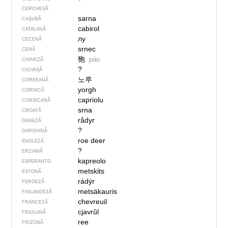
CERCHESĂ
sarna
CAȘUBĂ
cabirol
CATALANĂ
лу
CECENĂ
srnec
CEHĂ
狍
páo
CHINEZĂ
?
CIUVAȘĂ
노루
COREEANĂ
yorgh
CORNICĂ
capriolu
CORSICANĂ
srna
CROATĂ
rådyr
DANEZĂ
?
DARGHINĂ
roe deer
ENGLEZĂ
?
ERZIANĂ
kapreolo
ESPERANTO
metskits
ESTONĂ
rádýr
FEROEZĂ
metsäkauris
FINLANDEZĂ
chevreuil
FRANCEZĂ
cjavrûl
FRIULANĂ
ree
FRIZONĂ