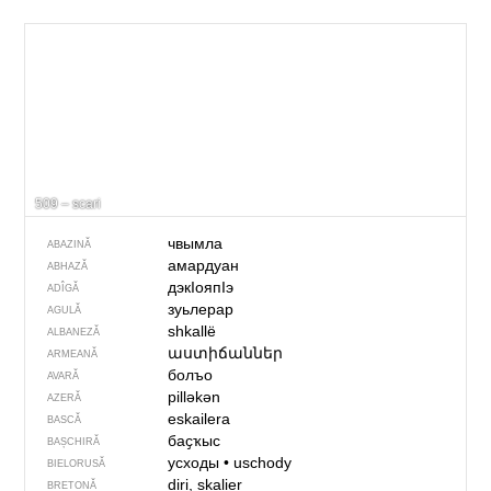
509 – scari
чвымла
ABAZINĂ
амардуан
ABHAZĂ
дэкIояпIэ
ADÎGĂ
зуьлерар
AGULĂ
shkallë
ALBANEZĂ
աստիճաններ
ARMEANĂ
болъо
AVARĂ
pilləkən
AZERĂ
eskailera
BASCĂ
баҫҡыс
BAȘCHIRĂ
усходы
•
uschody
BIELORUSĂ
diri, skalier
BRETONĂ