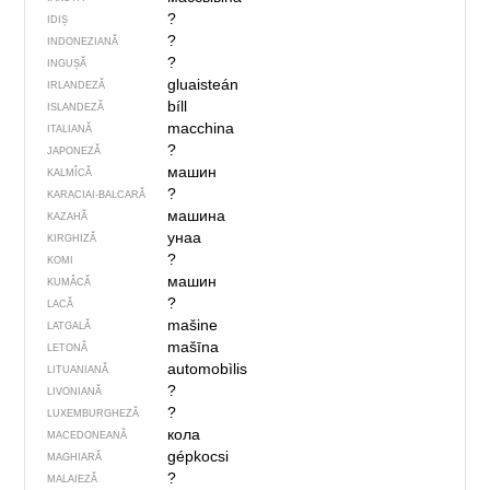
?
IDIȘ
?
INDONEZIANĂ
?
INGUȘĂ
gluaisteán
IRLANDEZĂ
bíll
ISLANDEZĂ
macchina
ITALIANĂ
?
JAPONEZĂ
машин
KALMÎCĂ
?
KARACIAI-BALCARĂ
машина
KAZAHĂ
унаа
KIRGHIZĂ
?
KOMI
машин
KUMÂCĂ
?
LACĂ
mašine
LATGALĂ
mašīna
LETONĂ
automobìlis
LITUANIANĂ
?
LIVONIANĂ
?
LUXEMBURGHEZĂ
кола
MACEDONEANĂ
gépkocsi
MAGHIARĂ
?
MALAIEZĂ