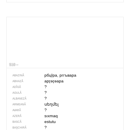
510 –
рбцIра, рггъвара
ABAZINĂ
арӷәӷәара
ABHAZĂ
?
ADÎGĂ
?
AGULĂ
?
ALBANEZĂ
սեղմել
ARMEANĂ
?
AVARĂ
sıxmaq
AZERĂ
estutu
BASCĂ
?
BAȘCHIRĂ