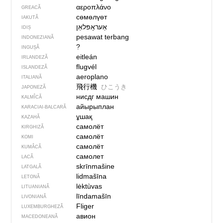
αεροπλάνο
GREACĂ
сөмөлүөт
IAKUTĂ
אַעראָפּלאַן
IDIȘ
pesawat terbang
INDONEZIANĂ
?
INGUȘĂ
eitleán
IRLANDEZĂ
flugvél
ISLANDEZĂ
aeroplano
ITALIANĂ
飛行機
ひこうき
JAPONEZĂ
нисдг машин
KALMÎCĂ
айырыплан
KARACIAI-BALCARĂ
ұшақ
KAZAHĂ
самолёт
KIRGHIZĂ
самолёт
KOMI
самолёт
KUMÂCĂ
самолет
LACĂ
skrīnmašine
LATGALĂ
lidmašīna
LETONĂ
lėktùvas
LITUANIANĂ
līndamašīn
LIVONIANĂ
Fliger
LUXEMBURGHEZĂ
авион
MACEDONEANĂ