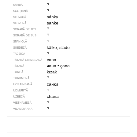
?
SÂRBĂ
?
SCOȚIANĂ
sánky
SLOVACĂ
sanke
SLOVENĂ
?
SORABĂ DE JOS
?
SORABĂ DE SUS
?
SPANIOLĂ
kälke, släde
SUEDEZĂ
?
TADJICĂ
çana
TĂTARĂ CRIMEEANĂ
чана
•
çana
TĂTARĂ
kızak
TURCĂ
?
TURKMENĂ
санки
UCRAINEANĂ
?
UDMURTĂ
chana
UZBECĂ
?
VIETNAMEZĂ
?
VILAMOVIANĂ