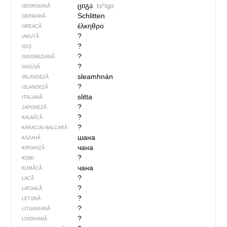
ციგა
tsʰigɑ
GEORGIANĂ
Schlitten
GERMANĂ
έλκηθρο
GREACĂ
?
IAKUTĂ
?
IDIȘ
?
INDONEZIANĂ
?
INGUȘĂ
sleamhnán
IRLANDEZĂ
?
ISLANDEZĂ
slitta
ITALIANĂ
?
JAPONEZĂ
?
KALMÎCĂ
?
KARACIAI-BALCARĂ
шана
KAZAHĂ
чана
KIRGHIZĂ
?
KOMI
чана
KUMÂCĂ
?
LACĂ
?
LATGALĂ
?
LETONĂ
?
LITUANIANĂ
?
LIVONIANĂ