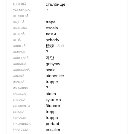
стълбище
BULGARĂ
?
CABARDINO-
CERCHESĂ
trapë
CAȘUBĂ
escala
CATALANĂ
лами
CECENĂ
schody
CEHĂ
楼梯
lóutī
CHINEZĂ
?
CIUVAȘĂ
계단
COREEANĂ
grisyow
CORNICĂ
scala
CORSICANĂ
stepenice
CROATĂ
trappe
DANEZĂ
?
DARGHINĂ
stairs
ENGLEZĂ
кузтема
ERZIANĂ
ŝtuparo
ESPERANTO
trepp
ESTONĂ
trappa
FEROEZĂ
portaat
FINLANDEZĂ
escalier
FRANCEZĂ