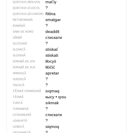
mat’iy
QUECHUA (BOLIVIA)
?
QUECHUA (CUZCO)
ñitina
QUECHUA (ECUADOR)
smatgar
RETOROMANĂ
?
ROMÂNĂ
deaddit
SAMI DE NORD
стискати
SÂRBĂ
?
SCOȚIANĂ
stískať
SLOVACĂ
stiskati
SLOVENĂ
tłocyś
SORABĂ DE JOS
tłóčić
SORABĂ DE SUS
apretar
SPANIOLĂ
?
SUEDEZĂ
?
TADJICĂ
sıqmaq
TĂTARĂ CRIMEEANĂ
кысу
•
qısu
TĂTARĂ
sıkmak
TURCĂ
?
TURKMENĂ
стискати
UCRAINEANĂ
?
UDMURTĂ
siqmoq
UZBECĂ
?
VIETNAMEZĂ