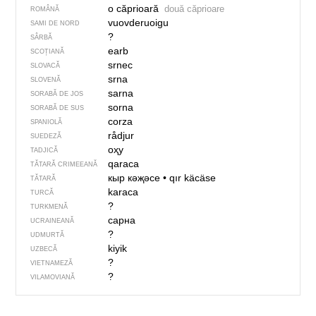
o căprioară
două căprioare
ROMÂNĂ
vuovderuoigu
SAMI DE NORD
?
SÂRBĂ
earb
SCOȚIANĂ
srnec
SLOVACĂ
srna
SLOVENĂ
sarna
SORABĂ DE JOS
sorna
SORABĂ DE SUS
corza
SPANIOLĂ
rådjur
SUEDEZĂ
оҳу
TADJICĂ
qaraca
TĂTARĂ CRIMEEANĂ
кыр кәҗәсе
•
qır käcäse
TĂTARĂ
karaca
TURCĂ
?
TURKMENĂ
сарна
UCRAINEANĂ
?
UDMURTĂ
kiyik
UZBECĂ
?
VIETNAMEZĂ
?
VILAMOVIANĂ