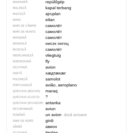
repülőgép
MAGHIARĂ
kapal terbang
MALAIEZĂ
ajruplan
MALTEZĂ
etlan
MANX
самолёт
MARI DE CÂMPIE
самолёт
MARI DE MUNTE
самолёт
MOKȘANĂ
нисэх онгоц
MONGOLĂ
самолёт
MUSCALĂ
vliegtuig
NEERLANDEZĂ
fly
NORVEGIANĂ
avion
OCCITANĂ
хӕдтӕхӕг
OSETĂ
samolot
POLONEZĂ
avião, aeroplano
PORTUGHEZĂ
maraq
QUECHUA (BOLIVIA)
?
QUECHUA (CUZCO)
antanka
QUECHUA (ECUADOR)
aviun
RETOROMANĂ
un avion
două avioane
ROMÂNĂ
girdi
SAMI DE NORD
авион
SÂRBĂ
itealan
SCOȚIANĂ