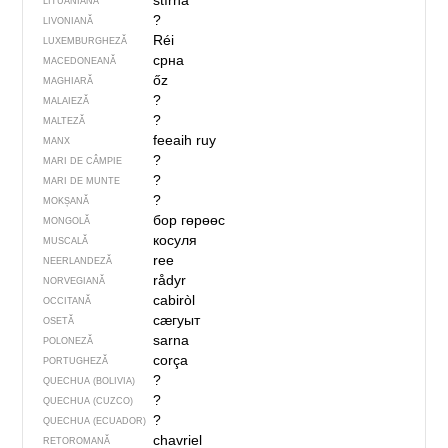
stìrna
LITUANIANĂ
?
LIVONIANĂ
Réi
LUXEMBURGHEZĂ
срна
MACEDONEANĂ
őz
MAGHIARĂ
?
MALAIEZĂ
?
MALTEZĂ
feeaih ruy
MANX
?
MARI DE CÂMPIE
?
MARI DE MUNTE
?
MOKȘANĂ
бор гөрөөс
MONGOLĂ
косуля
MUSCALĂ
ree
NEERLANDEZĂ
rådyr
NORVEGIANĂ
cabiròl
OCCITANĂ
сӕгуыт
OSETĂ
sarna
POLONEZĂ
corça
PORTUGHEZĂ
?
QUECHUA (BOLIVIA)
?
QUECHUA (CUZCO)
?
QUECHUA (ECUADOR)
chavriel
RETOROMANĂ