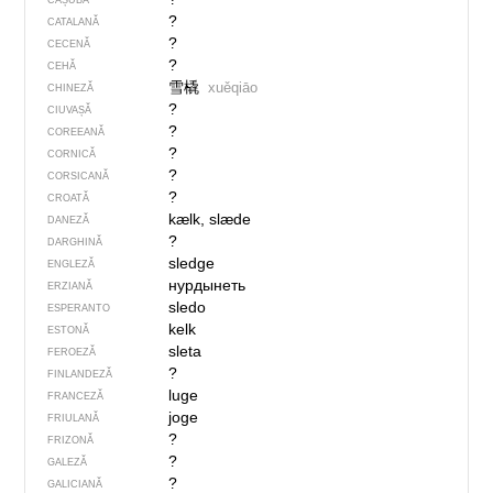
CAȘUBĂ
?
CATALANĂ
?
CECENĂ
?
CEHĂ
雪橇
xuěqiāo
CHINEZĂ
?
CIUVAȘĂ
?
COREEANĂ
?
CORNICĂ
?
CORSICANĂ
?
CROATĂ
kælk, slæde
DANEZĂ
?
DARGHINĂ
sledge
ENGLEZĂ
нурдынеть
ERZIANĂ
sledo
ESPERANTO
kelk
ESTONĂ
sleta
FEROEZĂ
?
FINLANDEZĂ
luge
FRANCEZĂ
joge
FRIULANĂ
?
FRIZONĂ
?
GALEZĂ
?
GALICIANĂ