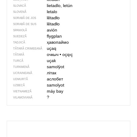
lietadlo, letún
SLOVACĂ
letalo
SLOVENĂ
lětadło
SORABĂ DE JOS
lětadło
SORABĂ DE SUS
avión
SPANIOLĂ
flygplan
SUEDEZĂ
ҳавопаймо
TADJICĂ
uçaq
TĂTARĂ CRIMEEANĂ
очкыч
•
oçqıç
TĂTARĂ
uçak
TURCĂ
samolýot
TURKMENĂ
літак
UCRAINEANĂ
аслобет
UDMURTĂ
samolyot
UZBECĂ
máy bay
VIETNAMEZĂ
?
VILAMOVIANĂ