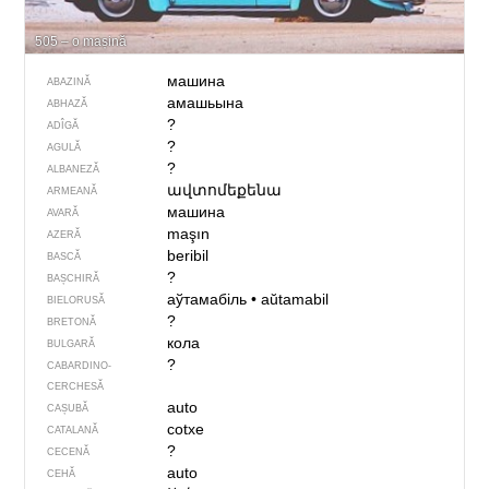
505 – o mașină
машина
ABAZINĂ
амашьына
ABHAZĂ
?
ADÎGĂ
?
AGULĂ
?
ALBANEZĂ
ավտոմեքենա
ARMEANĂ
машина
AVARĂ
maşın
AZERĂ
beribil
BASCĂ
?
BAȘCHIRĂ
аўтамабіль
•
aŭtamabil
BIELORUSĂ
?
BRETONĂ
кола
BULGARĂ
?
CABARDINO-
CERCHESĂ
auto
CAȘUBĂ
cotxe
CATALANĂ
?
CECENĂ
auto
CEHĂ