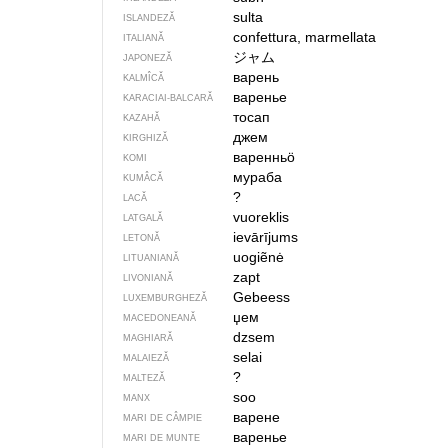
sulta
ISLANDEZĂ
confettura, marmellata
ITALIANĂ
ジャム
JAPONEZĂ
варень
KALMÎCĂ
варенье
KARACIAI-BALCARĂ
тосап
KAZAHĂ
джем
KIRGHIZĂ
варенньӧ
KOMI
мураба
KUMÂCĂ
?
LACĂ
vuoreklis
LATGALĂ
ievārījums
LETONĂ
uogiẽnė
LITUANIANĂ
zapt
LIVONIANĂ
Gebeess
LUXEMBURGHEZĂ
џем
MACEDONEANĂ
dzsem
MAGHIARĂ
selai
MALAIEZĂ
?
MALTEZĂ
soo
MANX
варене
MARI DE CÂMPIE
варенье
MARI DE MUNTE