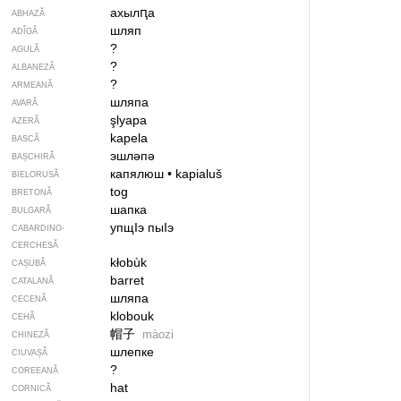
ахылԥа
ABHAZĂ
шляп
ADÎGĂ
?
AGULĂ
?
ALBANEZĂ
?
ARMEANĂ
шляпа
AVARĂ
şlyapa
AZERĂ
kapela
BASCĂ
эшләпә
BAȘCHIRĂ
капялюш
•
kapialuš
BIELORUSĂ
tog
BRETONĂ
шапка
BULGARĂ
упщIэ пыIэ
CABARDINO-
CERCHESĂ
kłobùk
CAȘUBĂ
barret
CATALANĂ
шляпа
CECENĂ
klobouk
CEHĂ
帽子
màozi
CHINEZĂ
шлепке
CIUVAȘĂ
?
COREEANĂ
hat
CORNICĂ