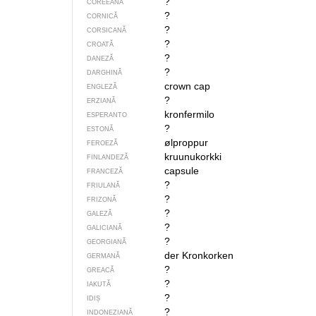
?
COREEANĂ
?
CORNICĂ
?
CORSICANĂ
?
CROATĂ
?
DANEZĂ
?
DARGHINĂ
crown cap
ENGLEZĂ
?
ERZIANĂ
kronfermilo
ESPERANTO
?
ESTONĂ
ølproppur
FEROEZĂ
kruunukorkki
FINLANDEZĂ
capsule
FRANCEZĂ
?
FRIULANĂ
?
FRIZONĂ
?
GALEZĂ
?
GALICIANĂ
?
GEORGIANĂ
der Kronkorken
GERMANĂ
?
GREACĂ
?
IAKUTĂ
?
IDIȘ
?
INDONEZIANĂ