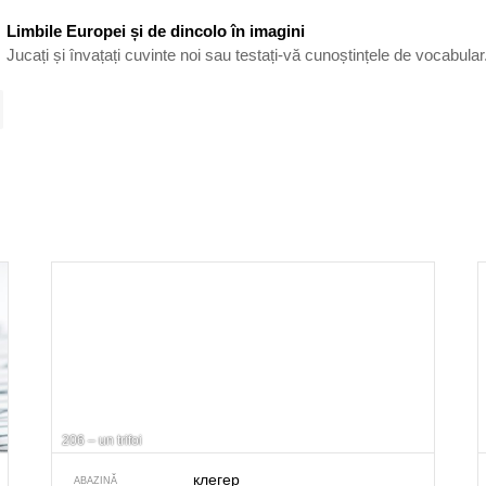
Limbile Europei și de dincolo în imagini
Jucați și învațați cuvinte noi sau testați-vă cunoștințele de vocabular
206 – un trifoi
клегер
ABAZINĂ