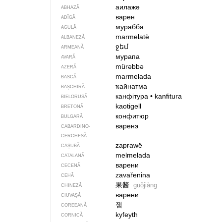
аилажә
ABHAZĂ
варен
ADÎGĂ
мурабба
AGULĂ
marmelatë
ALBANEZĂ
ջեմ
ARMEANĂ
мурапа
AVARĂ
mürəbbə
AZERĂ
marmelada
BASCĂ
ҡайнатма
BAȘCHIRĂ
канфітура
•
kanfitura
BIELORUSĂ
kaotigell
BRETONĂ
конфитюр
BULGARĂ
варенэ
CABARDINO-
CERCHESĂ
zaprawë
CAȘUBĂ
melmelada
CATALANĂ
варени
CECENĂ
zavařenina
CEHĂ
果酱
guǒjiàng
CHINEZĂ
варени
CIUVAȘĂ
잼
COREEANĂ
kyfeyth
CORNICĂ