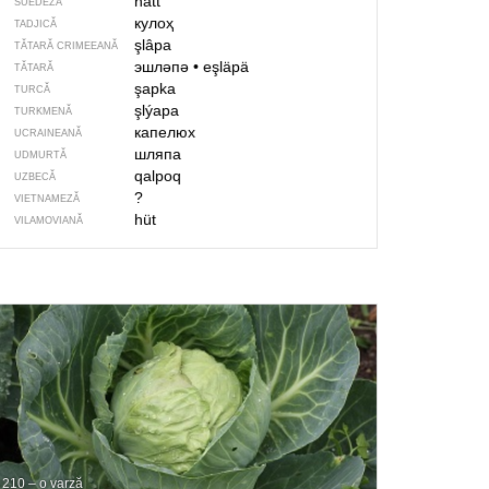
hatt
SUEDEZĂ
кулоҳ
TADJICĂ
şlâpa
TĂTARĂ CRIMEEANĂ
эшләпә
•
eşläpä
TĂTARĂ
şapka
TURCĂ
şlýapa
TURKMENĂ
капелюх
UCRAINEANĂ
шляпа
UDMURTĂ
qalpoq
UZBECĂ
?
VIETNAMEZĂ
hüt
VILAMOVIANĂ
210 – o varză