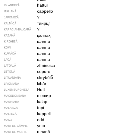
hattur
ISLANDEZĂ
cappello
ITALIANĂ
?
JAPONEZĂ
тиирцг
KALMÎCĂ
?
KARACIAI-BALCARĂ
қалпақ
KAZAHĂ
шляпа
KIRGHIZĂ
шляпа
KOMI
шляпа
KUMÂCĂ
шляпа
LACĂ
zīmineica
LATGALĂ
cepure
LETONĂ
skrybėlė̃
LITUANIANĂ
kibār
LIVONIANĂ
Hutt
LUXEMBURGHEZĂ
шешир
MACEDONEANĂ
kalap
MAGHIARĂ
topi
MALAIEZĂ
kappell
MALTEZĂ
edd
MANX
упш
MARI DE CÂMPIE
шляпӓ
MARI DE MUNTE