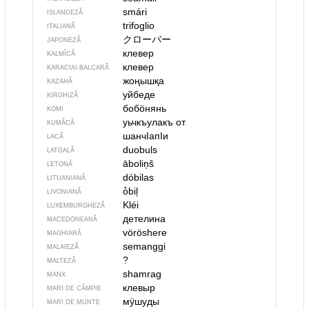
smári
ISLANDEZĂ
trifoglio
ITALIANĂ
クローバー
JAPONEZĂ
клевер
KALMÎCĂ
клевер
KARACIAI-BALCARĂ
жоңышқа
KAZAHĂ
уйбеде
KIRGHIZĂ
бобӧнянь
KOMI
уьчкъулакъ от
KUMÂCĂ
шанчIапIи
LACĂ
duobuls
LATGALĂ
āboliņš
LETONĂ
dóbilas
LITUANIANĂ
ȱbiļ
LIVONIANĂ
Kléi
LUXEMBURGHEZĂ
детелина
MACEDONEANĂ
vöröshere
MAGHIARĂ
semanggi
MALAIEZĂ
?
MALTEZĂ
shamrag
MANX
клевыр
MARI DE CÂMPIE
мӱшуды
MARI DE MUNTE