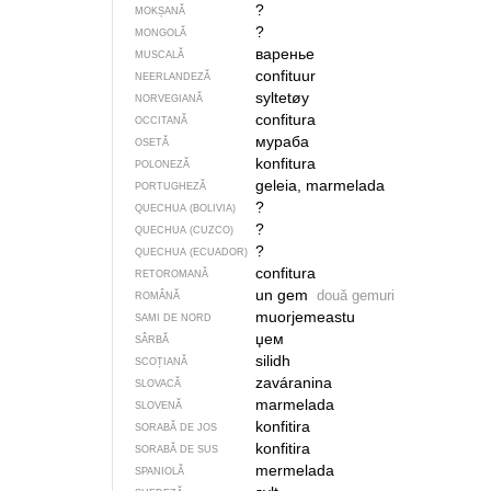
?
MOKȘANĂ
?
MONGOLĂ
варенье
MUSCALĂ
confituur
NEERLANDEZĂ
syltetøy
NORVEGIANĂ
confitura
OCCITANĂ
мураба
OSETĂ
konfitura
POLONEZĂ
geleia, marmelada
PORTUGHEZĂ
?
QUECHUA (BOLIVIA)
?
QUECHUA (CUZCO)
?
QUECHUA (ECUADOR)
confitura
RETOROMANĂ
un gem
două gemuri
ROMÂNĂ
muorjemeastu
SAMI DE NORD
џем
SÂRBĂ
silidh
SCOȚIANĂ
zaváranina
SLOVACĂ
marmelada
SLOVENĂ
konfitira
SORABĂ DE JOS
konfitira
SORABĂ DE SUS
mermelada
SPANIOLĂ