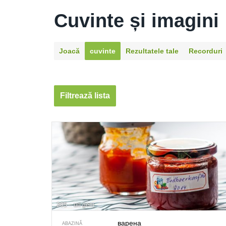
Cuvinte și imagini
Joacă
cuvinte
Rezultatele tale
Recorduri
Filtrează lista
205 – un gem
варена
ABAZINĂ