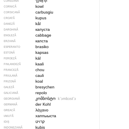
양배추
COREEANĂ
kowl
CORNICĂ
carbusgiu
CORSICANĂ
kupus
CROATĂ
kål
DANEZĂ
капуста
DARGHINĂ
cabbage
ENGLEZĂ
капста
ERZIANĂ
brasiko
ESPERANTO
kapsas
ESTONĂ
kál
FEROEZĂ
kaali
FINLANDEZĂ
chou
FRANCEZĂ
cauli
FRIULANĂ
koal
FRIZONĂ
bresychen
GALEZĂ
repolo
GALICIANĂ
კომბოსტო
kʼɔmbɔstʼɔ
GEORGIANĂ
der Kohl
GERMANĂ
λάχανο
GREACĂ
хаппыыста
IAKUTĂ
קרויט
IDIȘ
kubis
INDONEZIANĂ