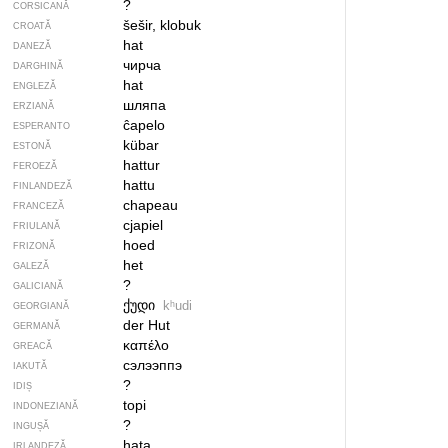
?
CORSICANĂ
šešir, klobuk
CROATĂ
hat
DANEZĂ
чирча
DARGHINĂ
hat
ENGLEZĂ
шляпа
ERZIANĂ
ĉapelo
ESPERANTO
kübar
ESTONĂ
hattur
FEROEZĂ
hattu
FINLANDEZĂ
chapeau
FRANCEZĂ
cjapiel
FRIULANĂ
hoed
FRIZONĂ
het
GALEZĂ
?
GALICIANĂ
ქუდი
kʰudi
GEORGIANĂ
der Hut
GERMANĂ
καπέλο
GREACĂ
сэлээппэ
IAKUTĂ
?
IDIȘ
topi
INDONEZIANĂ
?
INGUȘĂ
hata
IRLANDEZĂ