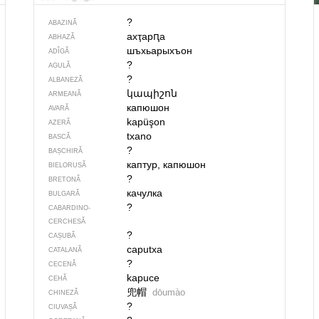
?
ABAZINĂ
ахҭарԥа
ABHAZĂ
шъхьарыхъон
ADÎGĂ
?
AGULĂ
?
ALBANEZĂ
կապիշոն
ARMEANĂ
капюшон
AVARĂ
kapüşon
AZERĂ
txano
BASCĂ
?
BAȘCHIRĂ
каптур, капюшон
BIELORUSĂ
?
BRETONĂ
качулка
BULGARĂ
?
CABARDINO-
CERCHESĂ
?
CAȘUBĂ
caputxa
CATALANĂ
?
CECENĂ
kapuce
CEHĂ
兜帽
dōumào
CHINEZĂ
?
CIUVAȘĂ