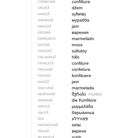
cunfittura
CORSICANĂ
džem
CROATĂ
syltetøj
DANEZĂ
мурабба
DARGHINĂ
jam
ENGLEZĂ
варения
ERZIANĂ
marmelado
ESPERANTO
moos
ESTONĂ
súltutoy
FEROEZĂ
hillo
FINLANDEZĂ
confiture
FRANCEZĂ
confeture
FRIULANĂ
konfituere
FRIZONĂ
jam
GALEZĂ
marmelada
GALICIANĂ
მურაბა
murɑbɑ
GEORGIANĂ
die Konfitüre
GERMANĂ
μαρμελάδα
GREACĂ
барыанньа
IAKUTĂ
IDIȘ
selai
INDONEZIANĂ
варени
INGUȘĂ
subh
IRLANDEZĂ