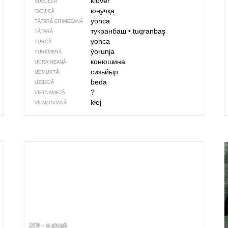
klöver
SUEDEZĂ
юнучқа
TADJICĂ
yonca
TĂTARĂ CRIMEEANĂ
тукранбаш
•
tuqranbaş
TĂTARĂ
yonca
TURCĂ
ýorunja
TURKMENĂ
конюшина
UCRAINEANĂ
сизьйыр
UDMURTĂ
beda
UZBECĂ
?
VIETNAMEZĂ
kłej
VILAMOVIANĂ
209 – o glugă