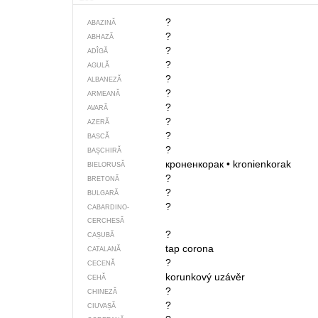
?
ABAZINĂ
?
ABHAZĂ
?
ADÎGĂ
?
AGULĂ
?
ALBANEZĂ
?
ARMEANĂ
?
AVARĂ
?
AZERĂ
?
BASCĂ
?
BAȘCHIRĂ
кроненкорак
•
kronienkorak
BIELORUSĂ
?
BRETONĂ
?
BULGARĂ
?
CABARDINO-
CERCHESĂ
?
CAȘUBĂ
tap corona
CATALANĂ
?
CECENĂ
korunkový uzávěr
CEHĂ
?
CHINEZĂ
?
CIUVAȘĂ