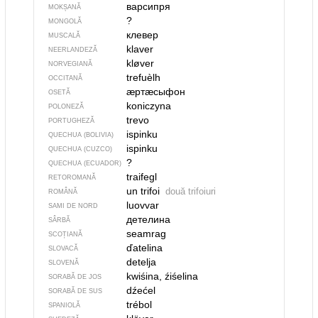
варсипря
MOKȘANĂ
?
MONGOLĂ
клевер
MUSCALĂ
klaver
NEERLANDEZĂ
kløver
NORVEGIANĂ
trefuèlh
OCCITANĂ
ӕртӕсыфон
OSETĂ
koniczyna
POLONEZĂ
trevo
PORTUGHEZĂ
ispinku
QUECHUA (BOLIVIA)
ispinku
QUECHUA (CUZCO)
?
QUECHUA (ECUADOR)
traifegl
RETOROMANĂ
un trifoi
două trifoiuri
ROMÂNĂ
luovvar
SAMI DE NORD
детелина
SÂRBĂ
seamrag
SCOȚIANĂ
ďatelina
SLOVACĂ
detelja
SLOVENĂ
kwiśina, źiśelina
SORABĂ DE JOS
dźećel
SORABĂ DE SUS
trébol
SPANIOLĂ