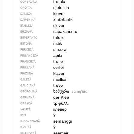
trefulu
CORSICANĂ
djetelina
CROATĂ
kløver
DANEZĂ
хIябкIапIи
DARGHINĂ
clover
ENGLEZĂ
вараканьпал
ERZIANĂ
trifolio
ESPERANTO
ristik
ESTONĂ
smæra
FEROEZĂ
apila
FINLANDEZĂ
trèfle
FRANCEZĂ
cerfoi
FRIULANĂ
klaver
FRIZONĂ
meillion
GALEZĂ
trevo
GALICIANĂ
სამყურა
sɑmqʼurɑ
GEORGIANĂ
der Klee
GERMANĂ
τριφύλλι
GREACĂ
клевер
IAKUTĂ
?
IDIȘ
semanggi
INDONEZIANĂ
?
INGUȘĂ
seamair
IRLANDEZĂ