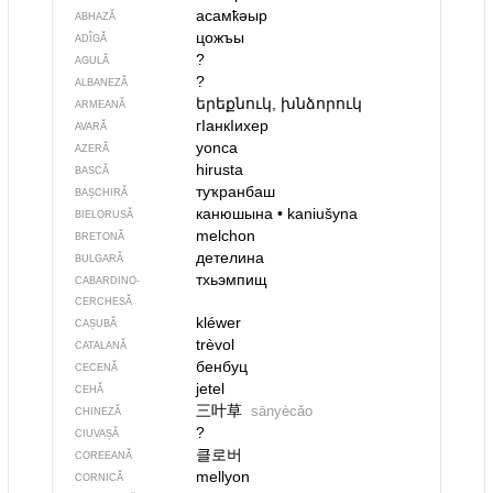
асамҟәыр
ABHAZĂ
цожъы
ADÎGĂ
?
AGULĂ
?
ALBANEZĂ
երեքնուկ, խնձորուկ
ARMEANĂ
гIанкIихер
AVARĂ
yonca
AZERĂ
hirusta
BASCĂ
туҡранбаш
BAȘCHIRĂ
канюшына
•
kaniušyna
BIELORUSĂ
melchon
BRETONĂ
детелина
BULGARĂ
тхьэмпищ
CABARDINO-
CERCHESĂ
kléwer
CAȘUBĂ
trèvol
CATALANĂ
бенбуц
CECENĂ
jetel
CEHĂ
三叶草
sānyècǎo
CHINEZĂ
?
CIUVAȘĂ
클로버
COREEANĂ
mellyon
CORNICĂ