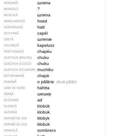
шляпа
MOKȘANĂ
?
MONGOLĂ
шляпа
MUSCALĂ
hoed
NEERLANDEZĂ
hatt
NORVEGIANĂ
capèl
OCCITANĂ
шляпӕ
OSETĂ
kapelusz
POLONEZĂ
chapéu
PORTUGHEZĂ
chuku
QUECHUA (BOLIVIA)
chuku
QUECHUA (CUZCO)
muchiku
QUECHUA (ECUADOR)
chapè
RETOROMANĂ
o pălărie
două pălării
ROMÂNĂ
háhtta
SAMI DE NORD
шешир
SÂRBĂ
ad
SCOȚIANĂ
klobúk
SLOVACĂ
klobuk
SLOVENĂ
kłobyk
SORABĂ DE JOS
kłobuk
SORABĂ DE SUS
sombrero
SPANIOLĂ