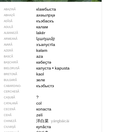
кIамбыста
ABAZINĂ
ахәылрҳә
ABHAZĂ
къэбаскъ
ADÎGĂ
калам
AGULĂ
lakër
ALBANEZĂ
կաղամբ
ARMEANĂ
хъапустIа
AVARĂ
kələm
AZERĂ
aza
BASCĂ
кәбеҫтә
BAȘCHIRĂ
капуста
•
kapusta
BIELORUSĂ
kaol
BRETONĂ
зеле
BULGARĂ
къэбыстэ
CABARDINO-
CERCHESĂ
?
CAȘUBĂ
col
CATALANĂ
копаста
CECENĂ
zelí
CEHĂ
洋白菜
yángbáicài
CHINEZĂ
купӑста
CIUVAȘĂ