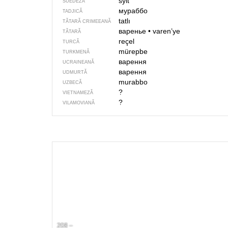
sylt
SUEDEZĂ
мураббо
TADJICĂ
tatlı
TĂTARĂ CRIMEEANĂ
варенье
•
varen’ye
TĂTARĂ
reçel
TURCĂ
mürepbe
TURKMENĂ
варення
UCRAINEANĂ
варення
UDMURTĂ
murabbo
UZBECĂ
?
VIETNAMEZĂ
?
VILAMOVIANĂ
208 –