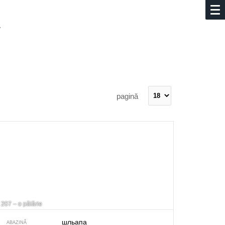
.
pagină
207 – o pălărie
шльапа
ABAZINĂ