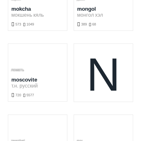
mokcha
mongol
мокшень кяль
монгол хэл


573

1049
389

68
Apprendre le mokcha gratuitement. Jouer et apprendre des mots mokchas en ligne.
Apprendre le mongol gratuitement. Jouer et apprendre des mots mongols en ligne.
N
ломать
moscovite
т.н. русский

720

5577
Apprendre le moscovite gratuitement. Jouer et apprendre des mots moscovites en ligne.