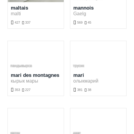
maltais
mannois
malti
Gaelg


427

337
569

45
Apprendre le maltais gratuitement. Jouer et apprendre des mots maltais en ligne.
Apprendre le mannois gratuitement. Jouer et apprendre des mots mannois en ligne.
пандывырса
трусик
mari des montagnes
mari
кырык мары
олыкмарий


353

227
381

38
Apprendre le mari des montagnes gratuitement. Jouer et apprendre des mots mari des montagnes en ligne.
Apprendre le mari gratuitement. Jouer et apprendre des mots maris en ligne.
карзи
давс