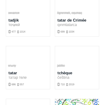
зинапоя
ögrenmek, oqumaq
tadjik
tatar de Crimée
тоҷикӣ
qırımtatarca


477

1014
699

1034
Apprendre le tadjik gratuitement. Jouer et apprendre des mots tadjiks en ligne.
Apprendre le tatar de Crimée gratuitement. Jouer et apprendre des mots tatar de Crimées en ligne.
егылу
jablko
tatar
tchèque
татар теле
čeština


686

557
710

2019
Apprendre le tatar gratuitement. Jouer et apprendre des mots tatars en ligne.
Apprendre le tchèque gratuitement. Jouer et apprendre des mots tchèques en ligne.