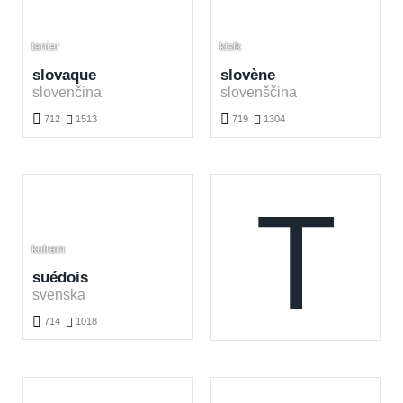
tanier
kisik
slovaque
slovène
slovenčina
slovenščina


712

1513
719

1304
Apprendre le slovaque gratuitement. Jouer et apprendre des mots slovaques en ligne.
Apprendre le slovène gratuitement. Jouer et apprendre des mots slovènes en ligne.
T
kulram
suédois
svenska

714

1018
Apprendre le suédois gratuitement. Jouer et apprendre des mots suédois en ligne.