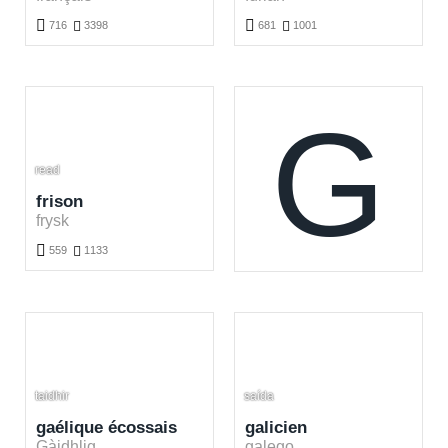


716

3398
681

1001
Apprendre le français gratuitement. Jouer et apprendre des mots français en ligne.
Apprendre le frioulan gratuitement. Jouer et apprendre des mots frioulans en ligne.
G
read
frison
frysk

559

1133
Apprendre le frison gratuitement. Jouer et apprendre des mots frisons en ligne.
taidhir
saída
gaélique écossais
galicien
Gàidhlig
galego