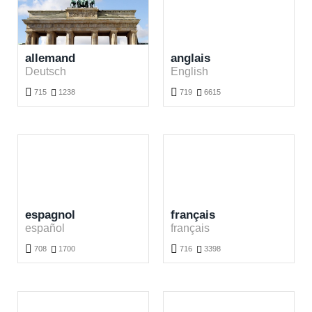
allemand
anglais
Deutsch
English


715

1238
719

6615
Apprendre le allemand gratuitement. Jouer et apprendre des mots allemands en ligne.
Apprendre le anglais gratuitement. Jouer et apprendre des mots anglais en ligne.
espagnol
français
español
français


708

1700
716

3398
Apprendre le espagnol gratuitement. Jouer et apprendre des mots espagnols en ligne.
Apprendre le français gratuitement. Jouer et apprendre des mots français en ligne.