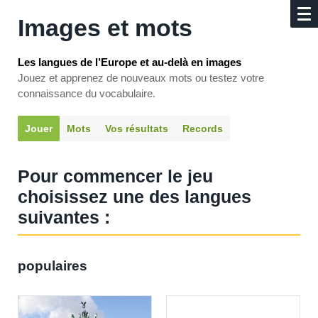
Images et mots
Les langues de l’Europe et au-delà en images
Jouez et apprenez de nouveaux mots ou testez votre
connaissance du vocabulaire.
Jouer
Mots
Vos résultats
Records
Pour commencer le jeu
choisissez une des langues
suivantes :
populaires