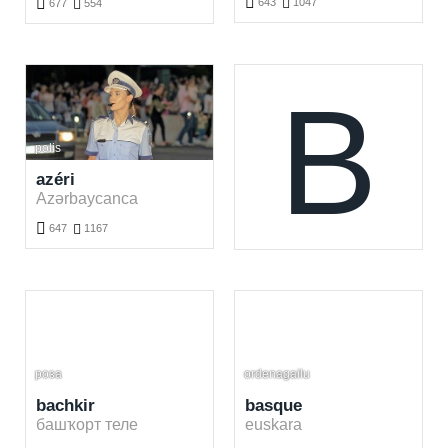


643

1047
677

554
Apprendre le avar gratuitement. Jouer et apprendre des mots avars en ligne.
Apprendre le arménien gratuitement. Jouer et apprendre des mots arméniens en ligne.
B
polis
azéri
Azərbaycanca

647

1167
Apprendre le azéri gratuitement. Jouer et apprendre des mots azéris en ligne.
роза
ordenagailu
bachkir
basque
башҡорт теле
euskara