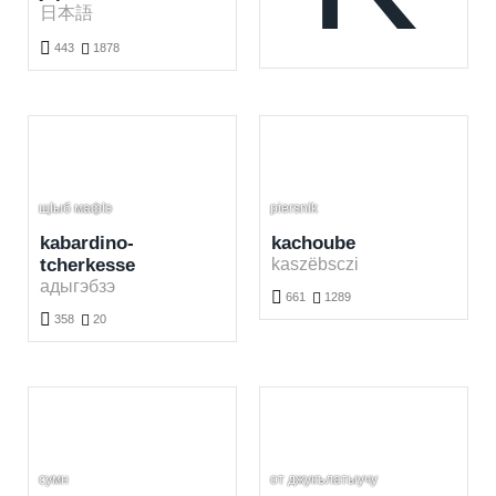
日本語

443

1878
Apprendre le japonais gratuitement. Jouer et apprendre des mots japonais en ligne.
щIыб мафIэ
piersnik
kabardino-
kachoube
tcherkesse
kaszëbsczi
адыгэбзэ

661

1289

358

20
Apprendre le kachoube gratuitement. Jouer et apprendre des mots kachoubes en ligne.
Apprendre le kabardino-tcherkesse gratuitement. Jouer et apprendre des mots kabardino-tcherkeses en ligne.
сумн
от джукълатыучу