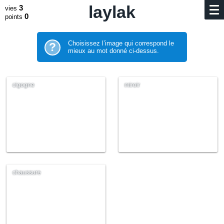
laylak
3
vies
0
points
Choisissez l’image qui correspond le
?
mieux au mot donné ci-dessus.
cigogne
miroir
chaussure