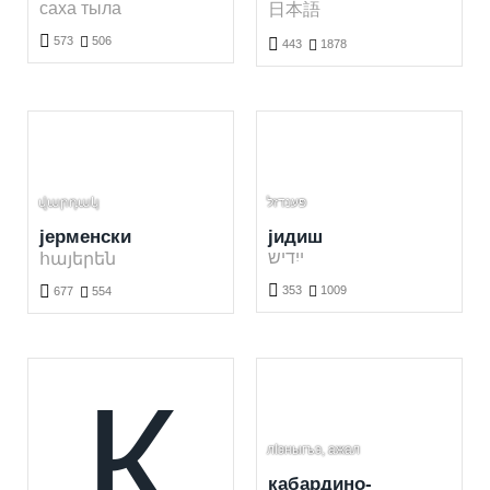
саха тыла
日本語

573

506

443

1878
Бесплатно учење јакутскиог језика. Учење јакутских речи кроз игру.
Бесплатно учење јапанскиог језика. Учење јапанских речи кроз игру.
վարդակ
јерменски
јидиш
ייִדיש
հայերեն


353

1009
677

554
Бесплатно учење јидишог језика. Учење јидишх речи кроз игру.
Бесплатно учење јерменскиог језика. Учење јерменских речи кроз игру.
К
лIэныгъэ, ажал
кабардино-