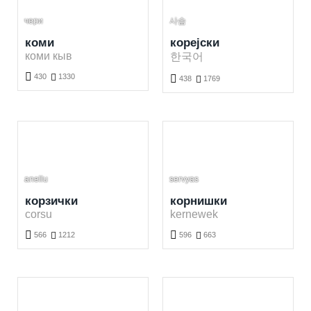
чери
사슴
коми
корејски
коми кыв
한국어

430

1330

438

1769
Бесплатно учење комиог језика. Учење комих речи кроз игру.
Бесплатно учење корејскиог језика. Учење корејских речи кроз игру.
anellu
servyas
корзички
корнишки
corsu
kernewek


566

1212
596

663
Бесплатно учење корзичкиог језика. Учење корзичких речи кроз игру.
Бесплатно учење корнишкиог језика. Учење корнишких речи кроз игру.