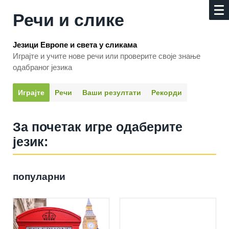
Речи и слике
Језици Европе и света у сликама
Играјте и учите нове речи или проверите своје знање
одабраног језика
Играјте
Речи
Ваши резултати
Рекорди
За почетак игре одаберите
језик:
популарни