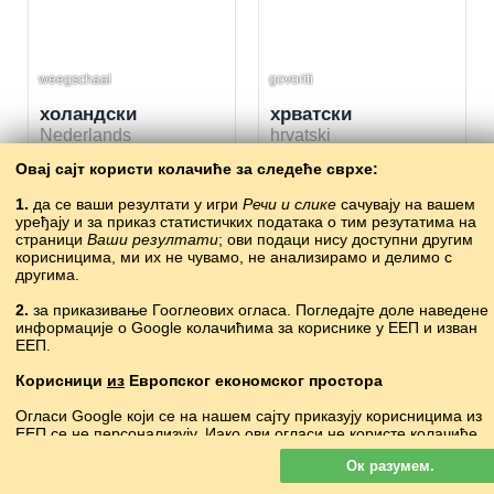
weegschaal
govoriti
холандски
хрватски
Nederlands
hrvatski


Овај сајт користи колачиће за следеће сврхе:
700

1624
709

1222
Бесплатно учење холандскиог језика. Учење холандских речи кроз игру.
Бесплатно учење хрватскиог језика. Учење хрватских речи кроз игру.
1.
да се ваши резултати у игри
Речи и слике
сачувају на вашем
уређају и за приказ статистичких података о тим резутатима на
страници
Ваши резултати
; ови подаци нису доступни другим
корисницима, ми их не чувамо, не анализирамо и делимо с
Ч
другима.
2.
за приказивање Гооглеових огласа. Погледајте доле наведене
информације о Google колачићима за кориснике у ЕЕП и изван
хьожа йогIу
ЕЕП.
чеченски
Корисници
из
Европског економског простора
нохчийн мотт
Огласи Google који се на нашем сајту приказују корисницима из

477

1311
ЕЕП се
не
персонализују. Иако ови огласи не користе колачиће
Бесплатно учење чеченскиог језика. Учење чеченских речи кроз игру.
за персонализацију огласа, користе их за омогућавање
Ок разумем.
ограничавања учесталости, збирно извештавање о огласима и
борбу против преваре и злоупотребе.