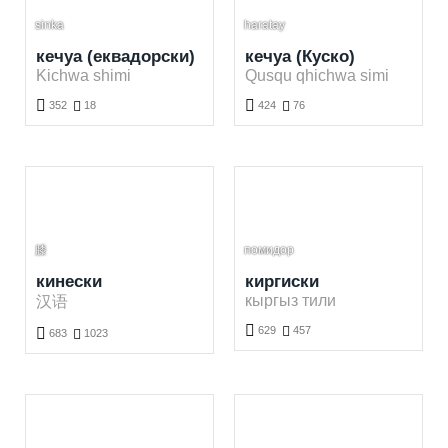
sinka
haratay
кечуа (еквадорски)
кечуа (Куско)
Kichwa shimi
Qusqu qhichwa simi


352

18
424

76
Бесплатно учење кечуа (еквадорски)ог језика. Учење кечуа (еквадорски)х речи кроз игру.
Бесплатно учење кечуа (Куско)ог језика. Учење кечуа (Куско)х речи кроз игру.
膝
помидор
кинески
киргиски
кыргыз тили
汉语

629

457

683

1023
Бесплатно учење киргискиог језика. Учење киргиских речи кроз игру.
Бесплатно учење кинескиог језика. Учење кинеских речи кроз игру.