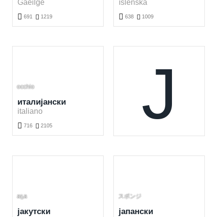
Gaeilge
íslenska


691

1219
638

1009
Бесплатно учење ирскиог језика. Учење ирских речи кроз игру.
Бесплатно учење исландскиог језика. Учење исландских речи кроз игру.
Ј
occhio
италијански
italiano

716

2105
Бесплатно учење италијанскиог језика. Учење италијанских речи кроз игру.
аҕа
スポンジ
јакутски
јапански