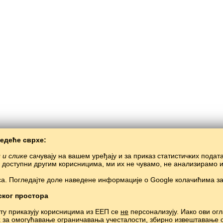
ледеће сврхе:
 и слике
сачувају на вашем уређају и за приказ статистичких подат
у доступни другим корисницима, ми их не чувамо, не анализирамо 
а. Погледајте доле наведене информације о Google колачићима за
Балто­Слав
/
Речи и слике
/
Горњомаријски језик у сликама
Бесплатно учење горњомаријског језика.
Учење горњомаријскх речи кроз игру.
ског простора
Copyright © 2015–2025 BALTOSLAV.
Сва права задржана.
јту приказују корисницима из ЕЕП се
не
персонализују. Иако ови огл
х за омогућавање ограничавања учесталости, збирно извештавање 