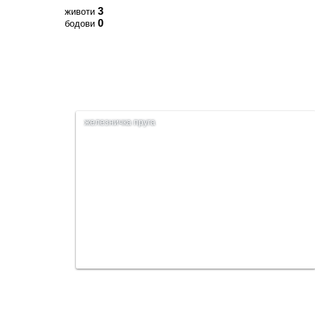
3
животи
0
бодови
железничка пруга