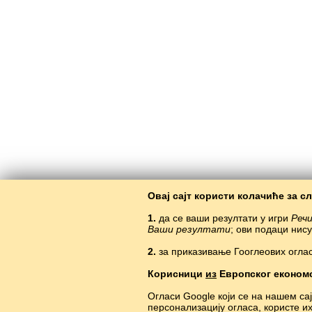
Овај сајт користи колачиће за с
1.
да се ваши резултати у игри
Речи
Ваши резултати
; ови подаци нис
2.
за приказивање Гооглеових оглас
Корисници
из
Европског економ
Огласи Google који се на нашем са
персонализацију огласа, користе и