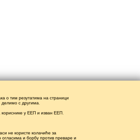
ака о тим резутатима на страници
и делимо с другима.
 кориснике у ЕЕП и изван ЕЕП.
#
аси не користе колачиће за
о огласима и борбу против преваре и