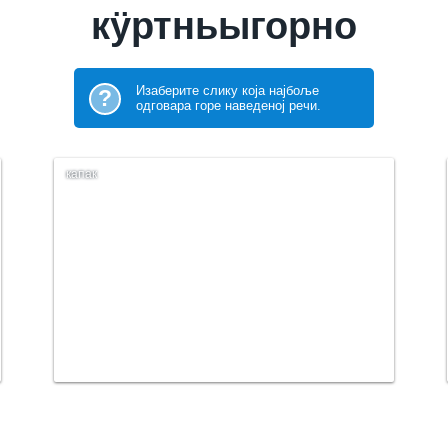
кӱртньыгорно
Изаберите слику која најбоље
?
одговара горе наведеној речи.
капак