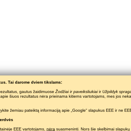
us. Tai darome dviem tikslams:
e rezultatus, gautus žaidimuose
Žodžiai ir paveiksliukiai
ir
Užpildyk sprag
a apie šiuos rezultatus nėra prieinama kitiems vartotojams, mes jos 
BaltoSlav
/
Žodžiai ir paveiksliukai
/
Aukštumų Marių kalba paveiksliukuose
ykite žemiau pateiktą informaciją apie „Google“ slapukus EEE ir ne EEE
mokamas aukštumų marių kalbos mokymas.
Žaisti ir mokytis aukštumų marių žodži
Copyright © 2015–2025 BALTOSLAV.
Visos teisės saugomos.
erdvės
tainėje EEE vartotojams,
nėra
suasmeninti. Nors šie skelbimai slapukų