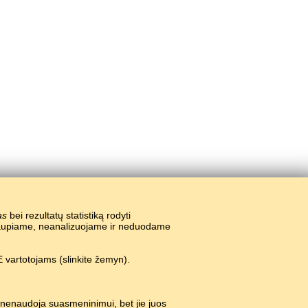
as
bei rezultatų statistiką rodyti
nekaupiame, neanalizuojame ir neduodame
 vartotojams (slinkite žemyn).
ų.
#
 nenaudoja suasmeninimui, bet jie juos