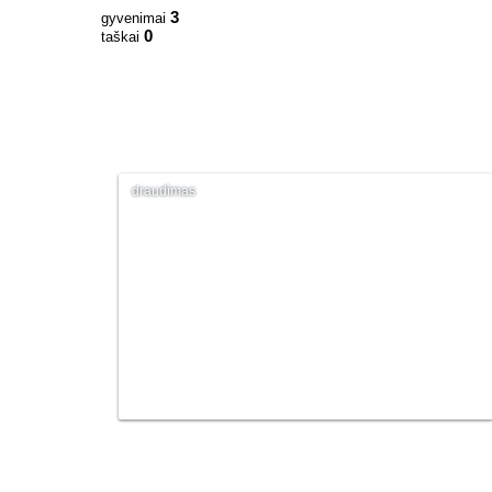
3
gyvenimai
0
taškai
draudìmas