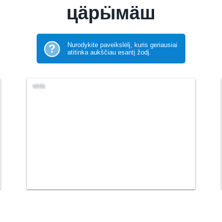
цӓрӹмӓш
Nurodykite paveikslėlį, kuris geriausiai
?
atitinka aukščiau esantį žodį.
vinìs