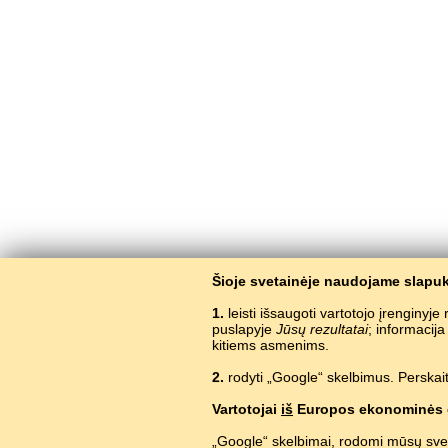
Šioje svetainėje naudojame slapuk
1.
leisti išsaugoti vartotojo įrenginyj
puslapyje
Jūsų rezultatai
; informacij
kitiems asmenims.
2.
rodyti „Google“ skelbimus. Perskait
Ne
Vartotojai
iš
Europos ekonominės 
„Google“ skelbimai, rodomi mūsų sve