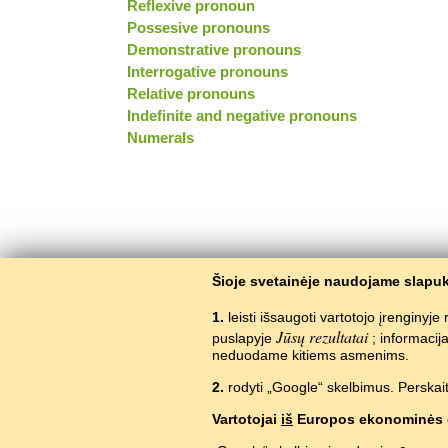
Reflexive pronoun
Possesive pronouns
Demonstrative pronouns
Interrogative pronouns
Relative pronouns
Indefinite and negative pronouns
Numerals
Šioje svetainėje naudojame slapuk
1.
leisti išsaugoti vartotojo įrenginyj
Jūsų rezultatai
puslapyje
; informaci
neduodame kitiems asmenims.
2.
rodyti „Google“ skelbimus. Perskait
Vartotojai
iš
Europos ekonominės 