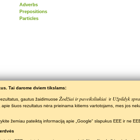
Adverbs
Prepositions
Particles
us. Tai darome dviem tikslams:
Žodžiai ir paveiksliukiai
Užpildyk spr
e rezultatus, gautus žaidimuose
ir
ja apie šiuos rezultatus nėra prieinama kitiems vartotojams, mes jos ne
Copyright © 2015–2025 BALTOSLAV.
Visos teisės saugomos.
ykite žemiau pateiktą informaciją apie „Google“ slapukus EEE ir ne EEE
erdvės