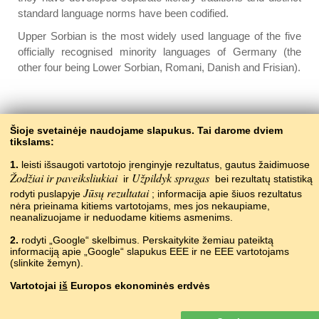
standard language norms have been codified.
Upper Sorbian is the most widely used language of the five
officially recognised minority languages of Germany (the
other four being Lower Sorbian, Romani, Danish and Frisian).
Back to the contents
Šioje svetainėje naudojame slapukus. Tai darome dviem
tikslams:
1.
leisti išsaugoti vartotojo įrenginyje rezultatus, gautus žaidimuose
Žodžiai ir paveiksliukiai
Užpildyk spragas
ir
bei rezultatų statistiką
Jūsų rezultatai
rodyti puslapyje
; informacija apie šiuos rezultatus
nėra prieinama kitiems vartotojams, mes jos nekaupiame,
neanalizuojame ir neduodame kitiems asmenims.
2.
rodyti „Google“ skelbimus. Perskaitykite žemiau pateiktą
informaciją apie „Google“ slapukus EEE ir ne EEE vartotojams
Copyright © 2015–2025 BALTOSLAV.
(slinkite žemyn).
Visos teisės saugomos.
Vartotojai
iš
Europos ekonominės erdvės
„Google“ skelbimai, rodomi mūsų svetainėje EEE vartotojams,
nėra