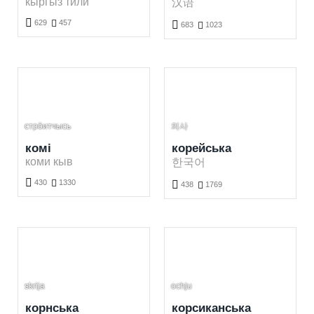
кыргыз тили
汉语

629

457

683

1023
Вивчення киргизької мови безкоштовно. Грати і вивчати киргизькі слова безкоштовно.
Вивчення китайської мови безкоштовно. Грати і вивчати китайські слова безкоштовно.
стрӧитчысь
의사
комі
корейська
коми кыв
한국어

430

1330

438

1769
Вивчення коміої мови безкоштовно. Грати і вивчати коміі слова безкоштовно.
Вивчення корейської мови безкоштовно. Грати і вивчати корейські слова безкоштовно.
skrija
ochju
корнська
корсиканська