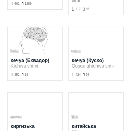
simi

661

1289

417

65
Вивчення кашубської мови безкоштовно. Грати і вивчати кашубські слова безкоштовно.
Вивчення кечуа (Болівія)ої мови безкоштовно. Грати і вивчати кечуа (Болівія)і слова безкоштовно.
ñutku
miyuq
кечуа (Еквадор)
кечуа (Куско)
Kichwa shimi
Qusqu qhichwa simi


352

18
424

76
Вивчення кечуа (Еквадор)ої мови безкоштовно. Грати і вивчати кечуа (Еквадор)і слова безкоштовно.
Вивчення кечуа (Куско)ої мови безкоштовно. Грати і вивчати кечуа (Куско)і слова безкоштовно.
арстан
营火
киргизька
китайська