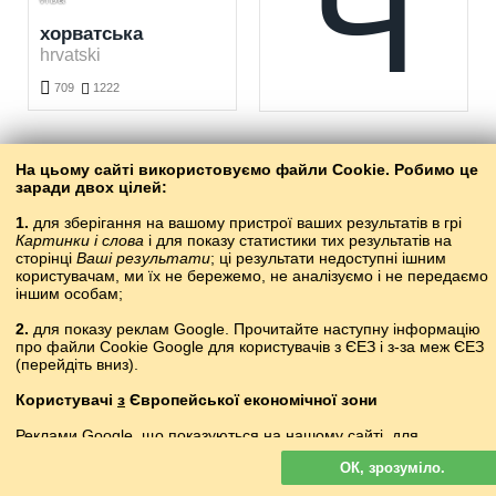
Ч
хорватська
hrvatski

709

1222
Вивчення хорватської мови безкоштовно. Грати і вивчати хорватські слова безкоштовно.
На цьому сайті використовуємо файли Cookie. Робимо це
заради двох цілей:
1.
для зберігання на вашому пристрої ваших результатів в грі
Картинки і слова
і для показу статистики тих результатів на
kalhotky
хьормат
сторінці
Ваші результати
; ці результати недоступні ішним
користувачам, ми їх не бережемо, не аналізуємо і не передаємо
чеська
чеченська
іншим особам;
čeština
нохчийн мотт
2.
для показу реклам Google. Прочитайте наступну інформацію


710

2019
477

1311
про файли Cookie Google для користувачів з ЄЕЗ і з-за меж ЄЕЗ
(перейдіть вниз).
Вивчення чеської мови безкоштовно. Грати і вивчати чеські слова безкоштовно.
Вивчення чеченської мови безкоштовно. Грати і вивчати чеченські слова безкоштовно.
Користувачі
з
Європейської економічної зони
Реклами Google, що показуються на нашому сайті, для
користувачів з ЄЕЗ
не
персоналізуються. У такій рекламі файли
ОК, зрозуміло.
cookie не використовуються для персоналізації оголошень, але
служать для обмеження частоти показів, підготовки зведених