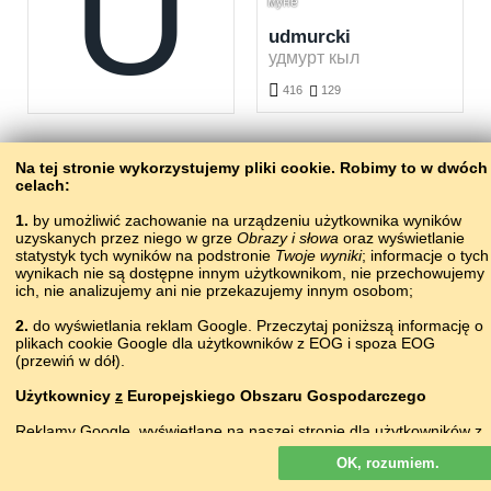
U
мунё
udmurcki
удмурт кыл

416

129
Nauka języka udmurckiego za darmo. Graj i ucz się udmurckich słówek online.
Na tej stronie wykorzystujemy pliki сookie. Robimy to w dwóch
celach:
1.
by umożliwić zachowanie na urządzeniu użytkownika wyników
uzyskanych przez niego w grze
Obrazy i słowa
oraz wyświetlanie
щур
asboblar
statystyk tych wyników na podstronie
Twoje wyniki
; informacje o tych
wynikach nie są dostępne innym użytkownikom, nie przechowujemy
ukraiński
uzbecki
ich, nie analizujemy ani nie przekazujemy innym osobom;
українська мова
oʻzbekcha
2.
do wyświetlania reklam Google. Przeczytaj poniższą informację o


717

3366
666

183
plikach cookie Google dla użytkowników z EOG i spoza EOG
(przewiń w dół).
Nauka języka ukraińskiego za darmo. Graj i ucz się ukraińskich słówek online.
Nauka języka uzbeckiego za darmo. Graj i ucz się uzbeckich słówek online.
Użytkownicy
z
Europejskiego Obszaru Gospodarczego
Reklamy Google, wyświetlane na naszej stronie dla użytkowników z
EOG,
nie
są personalizowane. Chociaż reklamy te nie wykorzystują
OK, rozumiem.
plików cookie na potrzeby personalizacji reklam, to wykorzystują je,
by umożliwiać ograniczenie liczby wyświetleń, generowanie