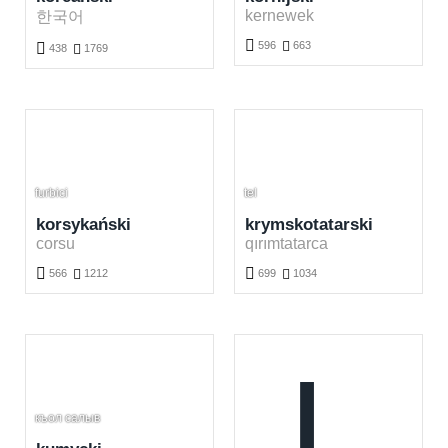
kernewek
한국어

596

663

438

1769
Nauka języka kornijskiego za darmo. Graj i ucz się kornijskich słówek online.
Nauka języka koreańskiego za darmo. Graj i ucz się koreańskich słówek online.
furbici
tel
korsykański
krymskotatarski
corsu
qırımtatarca


566

1212
699

1034
Nauka języka korsykańskiego za darmo. Graj i ucz się korsykańskich słówek online.
Nauka języka krymskotatarskiego za darmo. Graj i ucz się krymskotatarskich słówek online.
L
къол салыв