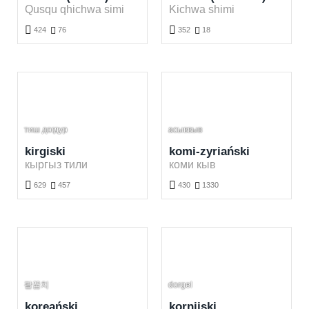
Qusqu qhichwa simi
Kichwa shimi


424

76
352

18
Nauka języka keczua (Cusco)ego za darmo. Graj i ucz się keczua (Cusco)ch słówek online.
Nauka języka keczua (Ekwador)ego za darmo. Graj i ucz się keczua (Ekwador)ch słówek online.
тиш догдур
асыввыв
kirgiski
komi-zyriański
кыргыз тили
коми кыв


629

457
430

1330
Nauka języka kirgiskiego za darmo. Graj i ucz się kirgiskich słówek online.
Nauka języka komi-zyriańskiego za darmo. Graj i ucz się komi-zyriańskich słówek online.
팔꿈치
dorgel
koreański
kornijski