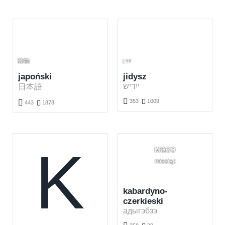
動物
זיבן
japoński
jidysz
ייִדיש
日本語

353

1009

443

1878
Nauka języka jidyszego za darmo. Graj i ucz się jidyszch słówek online.
Nauka języka japońskiego za darmo. Graj i ucz się japońskich słówek online.
K
мазэ
miesiąc
kabardyno-
czerkieski
адыгэбзэ