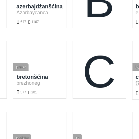
B
azerbajdźanšćina
b
Azərbaycanca
e


647

1167
Darmotnje azerbajdźanšćina wuknyć. Hrajće a wukńće azerbajdźanšćina słowa online.
Darmotnje baskišćina wuknyć. Hr
C
preñv
风
bretonšćina
c
brezhoneg

577

201

Darmotnje bretonšćina wuknyć. Hrajće a wukńće bretonšćina słowa online.
Darmotnje chinšćina wuknyć. Hra
podzim
ту