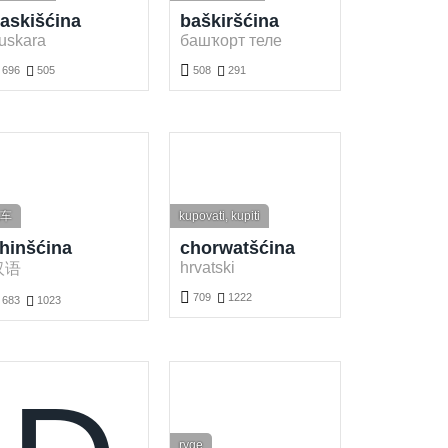
askišćina
baškiršćina
uskara
башҡорт теле

696

505
508

291
ajće a wukńće baskišćina słowa online.
Darmotnje baškiršćina wuknyć. Hrajće a wukńće baškiršćina słowa online.
车
kupovati, kupiti
hinšćina
chorwatšćina
hrvatski
汉语

709

1222
683

1023
Darmotnje chorwatšćina wuknyć. Hrajće a wukńće chorwatšćina słowa online.
jće a wukńće chinšćina słowa online.
ryge