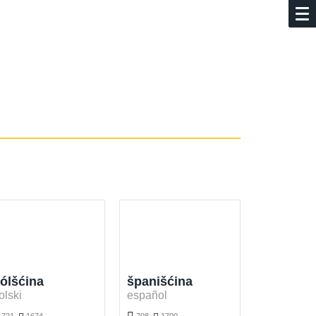
ólšćina
španišćina
olski
español