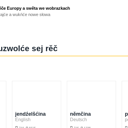
ěče Europy a swěta we wobrazkach
ajće a wukńće nowe słowa
uzwolće sej rěč
jendźelšćina
němčina
p
English
Deutsch
p