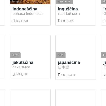
lumpur
шиъ никъ
d
indonešćina
ingušćina
i
bahasa Indonesia
гӀалгӀай мотт
G



431

425
338

344
Darmotnje indonešćina wuknyć. Hrajće a wukńće indonešćina słowa online.
Darmotnje ingušćina wuknyć. Hrajće a wukńće ingušćina słowa online.
Darmotnje iršćina wuknyć. Hrajće a
дьиэ
木材
to
jakutšćina
japanšćina
j
саха тыла
E
日本語


573

506

443

1878
Darmotnje jakutšćina wuknyć. Hrajće a wukńće jakutšćina słowa online.
Darmotnje jendźelšćina wuknyć. 
Darmotnje japanšćina wuknyć. Hrajće a wukńće japanšćina słowa online.