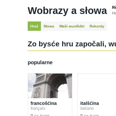
Wobrazy a słowa
R
Hr
Hrać
Słowa
Waši wuslědki
Rekordy
Zo bysće hru započali, w
popularne
francošćina
italšćina
français
italiano