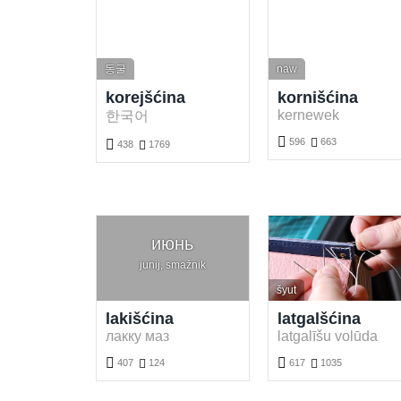
동굴
naw
korejšćina
kornišćina
kernewek
한국어

596

663

438

1769
Darmotnje kornišćina wuknyć. Hrajće a wukńće kornišćina słowa online.
Darmotnje korejšćina wuknyć. Hrajće a wukńće korejšćina słowa online.
июнь
junij, smažnik
šyut
lakišćina
latgalšćina
лакку маз
latgalīšu volūda


407

124
617

1035
Darmotnje lakišćina wuknyć. Hrajće a wukńće lakišćina słowa online.
Darmotnje latgalšćina wuknyć. Hrajće a wukńće latgalšćina słowa online.