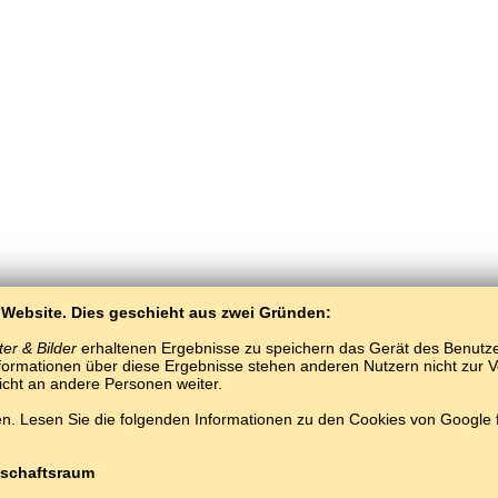
 Website. Dies geschieht aus zwei Gründen:
er & Bilder
erhaltenen Ergebnisse zu speichern das Gerät des Benutzers
ormationen über diese Ergebnisse stehen anderen Nutzern nicht zur Ver
nicht an andere Personen weiter.
BaltoSlav
/
Wobrazy a słowa
/
litawšćina we wobrazach
. Lesen Sie die folgenden Informationen zu den Cookies von Google
Darmotnje litawšćina wuknyć.
Hrajće a wukńće litawšćina słowa online.
#
Copyright © 2015–2025 BALTOSLAV.
Wšitke prawa wuměnjene.
schaftsraum