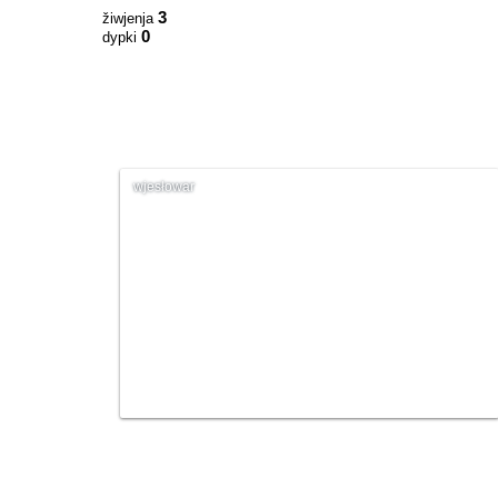
3
žiwjenja
0
dypki
wjesłowar