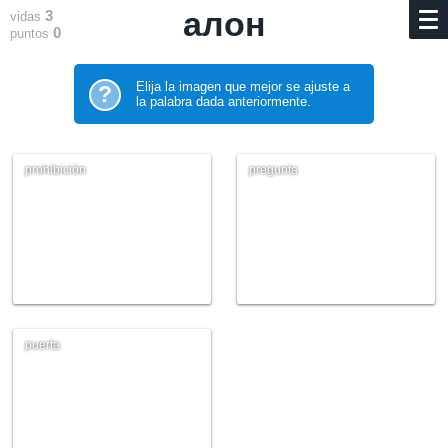
алон
3
vidas
0
puntos
Elija la imagen que mejor se ajuste a
?
la palabra dada anteriormente.
prohibición
pregunta
puerta