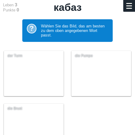
кабаз
3
Leben
0
Punkte
Wählen Sie das Bild, das am besten
?
zu dem oben angegebenen Wort
passt.
der Turm
die Pumpe
die Brust